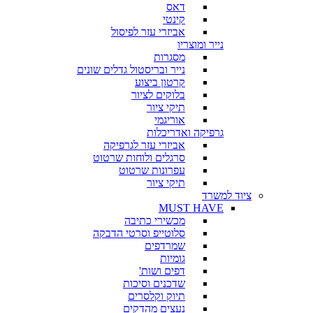
דאס
קינטי
אביזרי עזר לפיסול
נייר ומוצריו
מסגרות
נייר ובריסטול גדלים שונים
קרטון ביצוע
בלוקים לציור
תיקי ציור
אוריגמי
גרפיקה ואדריכלות
אביזרי עזר לגרפיקה
סרגלים ולוחות שרטוט
עפרונות שרטוט
תיקי ציור
ציוד למשרד
MUST HAVE
מכשירי כתיבה
סלוטייפ וסרטי הדבקה
שמרדפים
גומיות
דפים ושות'
שדכנים וסיכות
תיוק וקלסרים
נעצים מהדקים