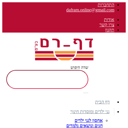
התחברות
dafram.online@gmail.com
אודות
צרו קשר
תקנון
שדה חיפוש
דף הבית
גני ילדים ומוסדות חינוך
אחסון לגני ילדים
חגים ונושאים נלמדים