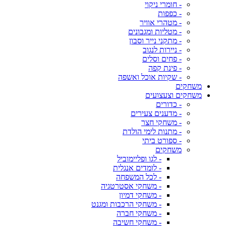
- חומרי ניקוי
- כפפות
- מטהרי אוויר
- מטליות ומגבונים
- מתקני נייר וסבון
- ניירות לנגוב
- פחים וסלים
- פינת קפה
- שקיות אוכל ואשפה
משחקים
משחקים וצעצועים
- כדורים
- מדענים צעירים
- משחקי חצר
- מתנות לימי הולדת
- ספורט ביתי
משחקים
- לגו ופליימוביל
- לומדים אנגלית
- לכל המשפחה
- משחקי אסטרטגיה
- משחקי דמיון
- משחקי הרכבות ומגנט
- משחקי חברה
- משחקי חשיבה