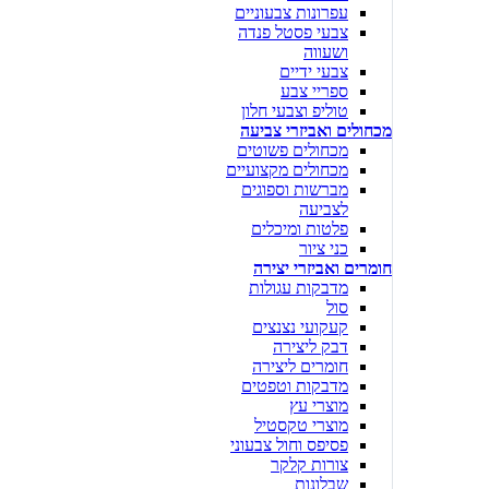
עפרונות צבעוניים
צבעי פסטל פנדה
ושעווה
צבעי ידיים
ספריי צבע
טוליפ וצבעי חלון
מכחולים ואביזרי צביעה
מכחולים פשוטים
מכחולים מקצועיים
מברשות וספוגים
לצביעה
פלטות ומיכלים
כני ציור
חומרים ואביזרי יצירה
מדבקות עגולות
סול
קעקועי נצנצים
דבק ליצירה
חומרים ליצירה
מדבקות וטפטים
מוצרי עץ
מוצרי טקסטיל
פסיפס וחול צבעוני
צורות קלקר
שבלונות