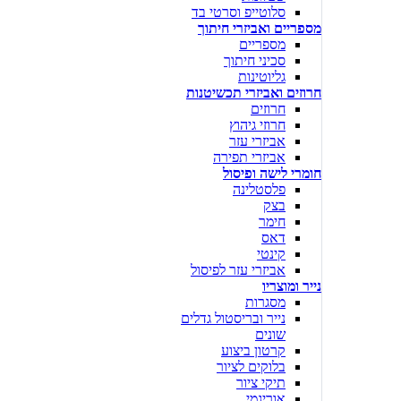
סלוטייפ וסרטי בד
מספריים ואביזרי חיתוך
מספריים
סכיני חיתוך
גליוטינות
חרוזים ואביזרי תכשיטנות
חרוזים
חרוזי גיהוץ
אביזרי עזר
אביזרי תפירה
חומרי לישה ופיסול
פלסטלינה
בצק
חימר
דאס
קינטי
אביזרי עזר לפיסול
נייר ומוצריו
מסגרות
נייר ובריסטול גדלים
שונים
קרטון ביצוע
בלוקים לציור
תיקי ציור
אוריגמי