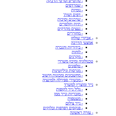
- סלוטייפ וסרטי הדבקה
- שמרדפים
- גומיות
- דפים ושות'
- שדכנים וסיכות
- תיוק וקלסרים
- נעצים מהדקים
- מחוררים
- אביזרי שולחן
אמצעי הדרכה
- בידוריות והגברה
- לוחות
- מקרנים
טכנולוגיה ומיכון משרדי
- טלפונים
- מגרסות וגיליוטינות
- מחשבונים ומכונות חישוב
- מכשירי ספירלה ולמינציה
נייר ומוצריו למשרד
- גליל נייר לקופות
- מזכריות ונייר ממו
- מעטפות
- נייר צילום
- פנקסים דפדפות ובלוקים
- עזרה ראשונה