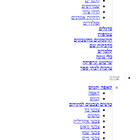
קלסרים
שמרדפים
תיקי ציור
תיקיות אוגדנים
ופולדרים
סרגלים
עטיפות
תרגומונים מחשבונים
מדבקות שם
קלמרים
כלי נגינה
שרטוט וגרפיקה
ערכות לבתי ספר
יצירה
קאפה וקנווס
קאפה
קנווס
טושים וצבעים למיניהם
צבעי בד
טושים
צבעי אקריליק
צבעי גואש
צבעי שמן
צבעי מים