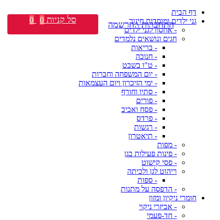
דף הבית
סל קניות
0
0
גני ילדים ומוסדות חינוך
התחברות \ הרשמה
- אחסון לגני ילדים
חגים ונושאים נלמדים
- בריאות
- חנוכה
- ט"ו בשבט
- יום המשפחה וחברות
- ימי הזיכרון ויום העצמאות
- סתיו וחורף
- פורים
- פסח ואביב
- פרדס
- רגשות
- תיאטרון
- מפות
- פינות פעילות בגן
- פסי קישוט
ריהוט לגן ולכיתה
- ספות
- הדפסה על מתנות
חומרי ניקיון ומזון
- אביזרי ניקוי
- חד-פעמי