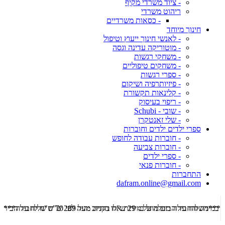
- ציוד משרדי מקיף
ריהוט משרדי
- כסאות משרדיים
חינוך מיוחד
- לאנשי חינוך ייעוץ וטיפול
- מוטוריקה עדינה וגסה
- משחקי רגשות
- משחקים טיפוליים
- ספרי רגשות
- פיזיותרפיה ושיקום
- קלינאות תקשורת
- ריפוי בעיסוק
- שובי - Schubi
- שלי זאנטקרן
ספרי ילדים ילדים וחוברות
- חוברות עבודה לחופש
- חוברות צביעה
- ספרי ילדים
- חוברות פנאי
התחברות
dafram.online@gmail.com
***משלוח עד הבית מוזל ב- 29 ש"ח בקניה מעל 289 ש"ח שליח עד הבית ***
***מש