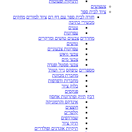
תינוקות ופעוטות
צעצועים
ציוד לבית ספר
חזרה לבית ספר עם דף רם
ציוד למורים
מחקים
מכשירי כתיבה
עטים
עפרונות
מחדדים
צבעים טושים ומרקרים
טושים
עפרונות צבעוניים
צבעי גואש
צבעי מים
צבעי פסטל ופנדה
מספריים
טיפקס
נייר ושות'
מחברת מכוונת
מחברות ודפדפות
בלוק ציור
פנקסים
דבק
תיוק ופתרונות אחסון
אינדקס והרמוניקה
חוצצים
קלסרים
שמרדפים
תיקי ציור
תיקיות אוגדנים ופולדרים