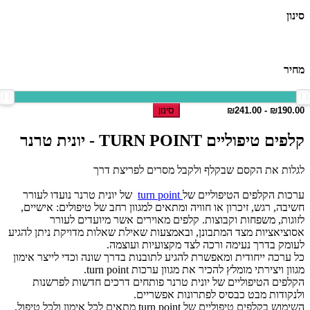
סינון
מחיר
סינון
קלפים טיפוליים TURN POINT - יונית טרנר
לגלות את הקסם שבקלף ולקבל מסרים לפריצת דרך
ערכות הקלפים הטיפוליים של
turn point
של יונית טרנר נועדו לעורר
חשיבה, רגש, זיכרון או חוויה ומתאים למגוון רחב של טיפולים: אישיים,
לזוגות, משפחות וקבוצות. קלפים מאוירים אשר מיועדים לעורר
אסוציאציות מצד המתבונן, ובאמצעות שאילת שאלות מדויקת ניתן להגיע
לעומק בדרך נעימה ורכה לצד מקצועיות ועוצמה.
כל ערכה ייחודית ומאפשרת להגיע לתובנות בדרך שונה וכדי לייצר אימון
מגוון ויצירתי מומלץ להכיר את מגוון ערכות turn point.
הקלפים הטיפוליים של יונית טרנר פותחים דרכים חדשות לפרשנות
ולנקודות מבט כבסיס לפתרונות אפשריים.
השימוש בקלפים טיפוליים של turn point מתאים לכל אימון ולכל טיפול,