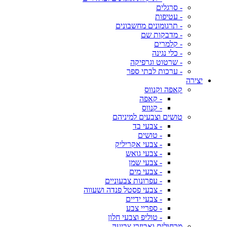
- סרגלים
- עטיפות
- תרגומונים מחשבונים
- מדבקות שם
- קלמרים
- כלי נגינה
- שרטוט וגרפיקה
- ערכות לבתי ספר
יצירה
קאפה וקנווס
- קאפה
- קנווס
טושים וצבעים למיניהם
- צבעי בד
- טושים
- צבעי אקריליק
- צבעי גואש
- צבעי שמן
- צבעי מים
- עפרונות צבעוניים
- צבעי פסטל פנדה ושעווה
- צבעי ידיים
- ספריי צבע
- טוליפ וצבעי חלון
מכחולים ואביזרי צביעה