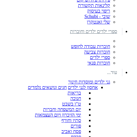
קלינאות תקשורת
ריפוי בעיסוק
שובי - Schubi
שלי זאנטקרן
ספרי ילדים ילדים וחוברות
חוברות עבודה לחופש
חוברות צביעה
ספרי ילדים
חוברות פנאי
עוד...
גני ילדים ומוסדות חינוך
אחסון לגני ילדים
חגים ונושאים נלמדים
בריאות
חנוכה
ט"ו בשבט
יום המשפחה וחברות
ימי הזיכרון ויום העצמאות
סתיו וחורף
פורים
פסח ואביב
פרדס