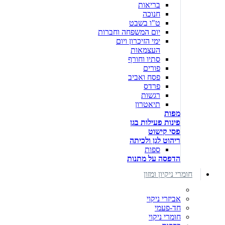
בריאות
חנוכה
ט"ו בשבט
יום המשפחה וחברות
ימי הזיכרון ויום
העצמאות
סתיו וחורף
פורים
פסח ואביב
פרדס
רגשות
תיאטרון
מפות
פינות פעילות בגן
פסי קישוט
ריהוט לגן ולכיתה
ספות
הדפסה על מתנות
חומרי ניקיון ומזון
אביזרי ניקוי
חד-פעמי
חומרי ניקוי