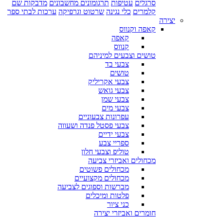
סרגלים
עטיפות
תרגומונים מחשבונים
מדבקות שם
קלמרים
כלי נגינה
שרטוט וגרפיקה
ערכות לבתי ספר
יצירה
קאפה וקנווס
קאפה
קנווס
טושים וצבעים למיניהם
צבעי בד
טושים
צבעי אקריליק
צבעי גואש
צבעי שמן
צבעי מים
עפרונות צבעוניים
צבעי פסטל פנדה ושעווה
צבעי ידיים
ספריי צבע
טוליפ וצבעי חלון
מכחולים ואביזרי צביעה
מכחולים פשוטים
מכחולים מקצועיים
מברשות וספוגים לצביעה
פלטות ומיכלים
כני ציור
חומרים ואביזרי יצירה