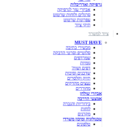
גרפיקה ואדריכלות
אביזרי עזר לגרפיקה
סרגלים ולוחות שרטוט
עפרונות שרטוט
תיקי ציור
ציוד למשרד
MUST HAVE
מכשירי כתיבה
סלוטייפ וסרטי הדבקה
שמרדפים
גומיות
דפים ושות'
שדכנים וסיכות
תיוק וקלסרים
נעצים מהדקים
מחוררים
אביזרי שולחן
אמצעי הדרכה
בידוריות והגברה
לוחות
מקרנים
טכנולוגיה ומיכון משרדי
טלפונים