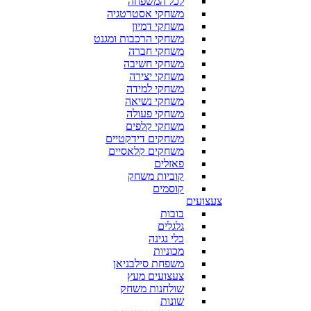
לכל המשפחה
משחקי אסטרטגיה
משחקי דמיון
משחקי הרכבות ומגנט
משחקי חברה
משחקי חשיבה
משחקי יצירה
משחקי למידה
משחקי נשיאה
משחקי פעולה
משחקי קלפים
משחקים דידקטיים
משחקים קלאסיים
פאזלים
קוביות משחק
קוסמים
צעצועים
בובות
גלגלים
כלי נגינה
מכוניות
משפחת סילבניאן
צעצועים מעץ
שולחנות משחק
שונות