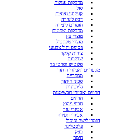
מדבקות עגולות
סול
קעקועי נצנצים
דבק ליצירה
חומרים ליצירה
מדבקות וטפטים
מוצרי עץ
מוצרי טקסטיל
פסיפס וחול צבעוני
צורות קלקר
שבלונות
סלוטייפ וסרטי בד
מספריים ואביזרי חיתוך
מספריים
סכיני חיתוך
גליוטינות
חרוזים ואביזרי תכשיטנות
חרוזים
חרוזי גיהוץ
אביזרי עזר
אביזרי תפירה
חומרי לישה ופיסול
פלסטלינה
בצק
חימר