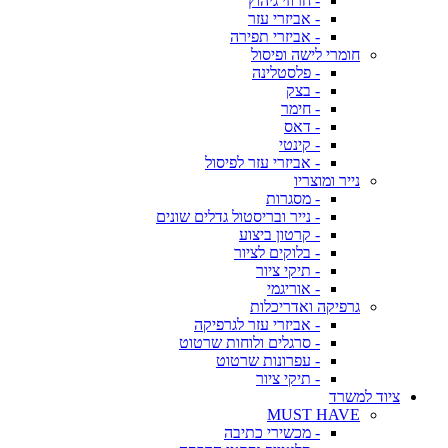
- חרוזי גיהוץ
- אביזרי עזר
- אביזרי תפירה
חומרי לישה ופיסול
- פלסטלינה
- בצק
- חימר
- דאס
- קינטי
- אביזרי עזר לפיסול
נייר ומוצריו
- מסגרות
- נייר ובריסטול גדלים שונים
- קרטון ביצוע
- בלוקים לציור
- תיקי ציור
- אוריגמי
גרפיקה ואדריכלות
- אביזרי עזר לגרפיקה
- סרגלים ולוחות שרטוט
- עפרונות שרטוט
- תיקי ציור
ציוד למשרד
MUST HAVE
- מכשירי כתיבה