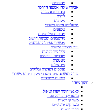
מחוררים
אביזרי שולחן
אמצעי הדרכה
בידוריות והגברה
לוחות
מקרנים
טכנולוגיה ומיכון משרדי
טלפונים
מגרסות וגיליוטינות
מחשבונים ומכונות חישוב
מכשירי ספירלה ולמינציה
נייר ומוצריו למשרד
גליל נייר לקופות
מזכריות ונייר ממו
מעטפות
נייר צילום
פנקסים דפדפות ובלוקים
עזרה ראשונה
ציוד משרדי מקיף
ריהוט משרדי
כסאות משרדיים
חינוך מיוחד
לאנשי חינוך ייעוץ וטיפול
מוטוריקה עדינה וגסה
משחקי רגשות
משחקים טיפוליים
ספרי רגשות