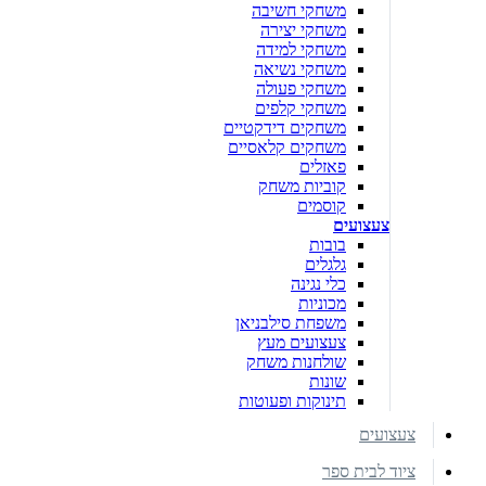
משחקי חשיבה
משחקי יצירה
משחקי למידה
משחקי נשיאה
משחקי פעולה
משחקי קלפים
משחקים דידקטיים
משחקים קלאסיים
פאזלים
קוביות משחק
קוסמים
צעצועים
בובות
גלגלים
כלי נגינה
מכוניות
משפחת סילבניאן
צעצועים מעץ
שולחנות משחק
שונות
תינוקות ופעוטות
צעצועים
ציוד לבית ספר