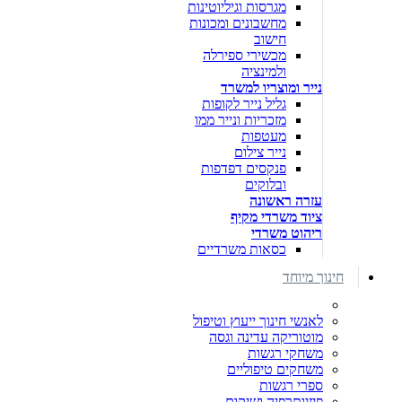
מגרסות וגיליוטינות
מחשבונים ומכונות
חישוב
מכשירי ספירלה
ולמינציה
נייר ומוצריו למשרד
גליל נייר לקופות
מזכריות ונייר ממו
מעטפות
נייר צילום
פנקסים דפדפות
ובלוקים
עזרה ראשונה
ציוד משרדי מקיף
ריהוט משרדי
כסאות משרדיים
חינוך מיוחד
לאנשי חינוך ייעוץ וטיפול
מוטוריקה עדינה וגסה
משחקי רגשות
משחקים טיפוליים
ספרי רגשות
פיזיותרפיה ושיקום