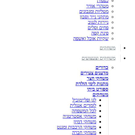
כפפות
מטהרי אוויר
מטליות ומגבונים
מתקני נייר וסבון
ניירות לנגוב
פחים וסלים
פינת קפה
שקיות אוכל ואשפה
משחקים
משחקים וצעצועים
כדורים
מדענים צעירים
משחקי חצר
מתנות לימי הולדת
ספורט ביתי
משחקים
לגו ופליימוביל
לומדים אנגלית
לכל המשפחה
משחקי אסטרטגיה
משחקי דמיון
משחקי הרכבות ומגנט
משחקי חברה