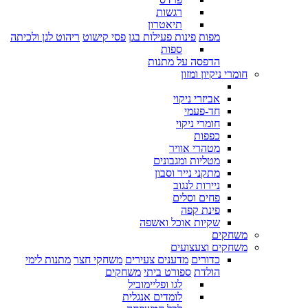
רגשות
תיאטרון
מפות
פינות פעילות בגן
פסי קישוט
ריהוט לגן ולכיתה
ספות
הדפסה על מתנות
חומרי ניקיון ומזון
אביזרי ניקוי
חד-פעמי
חומרי ניקוי
כפפות
מטהרי אוויר
מטליות ומגבונים
מתקני נייר וסבון
ניירות לנגוב
פחים וסלים
פינת קפה
שקיות אוכל ואשפה
משחקים
משחקים וצעצועים
כדורים
מדענים צעירים
משחקי חצר
מתנות לימי
הולדת
ספורט ביתי
משחקים
לגו ופליימוביל
לומדים אנגלית