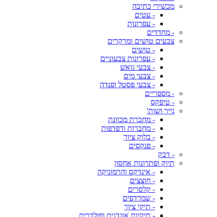
מכשירי כתיבה
- עטים
- עפרונות
- מחדדים
צבעים טושים ומרקרים
- טושים
- עפרונות צבעוניים
- צבעי גואש
- צבעי מים
- צבעי פסטל ופנדה
- מספריים
- טיפקס
נייר ושות'
- מחברת מכוונת
- מחברות ודפדפות
- בלוק ציור
- פנקסים
- דבק
תיוק ופתרונות אחסון
- אינדקס והרמוניקה
- חוצצים
- קלסרים
- שמרדפים
- תיקי ציור
- תיקיות אוגדנים ופולדרים