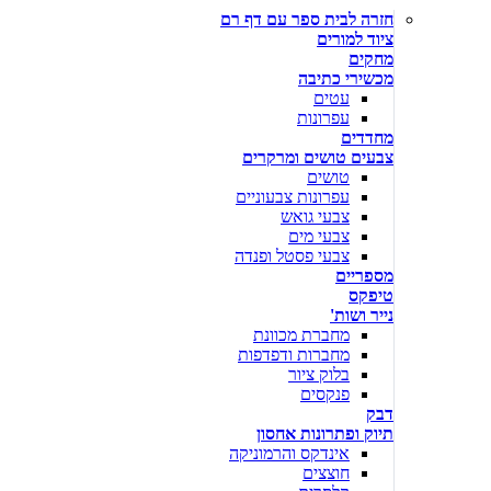
חזרה לבית ספר עם דף רם
ציוד למורים
מחקים
מכשירי כתיבה
עטים
עפרונות
מחדדים
צבעים טושים ומרקרים
טושים
עפרונות צבעוניים
צבעי גואש
צבעי מים
צבעי פסטל ופנדה
מספריים
טיפקס
נייר ושות'
מחברת מכוונת
מחברות ודפדפות
בלוק ציור
פנקסים
דבק
תיוק ופתרונות אחסון
אינדקס והרמוניקה
חוצצים