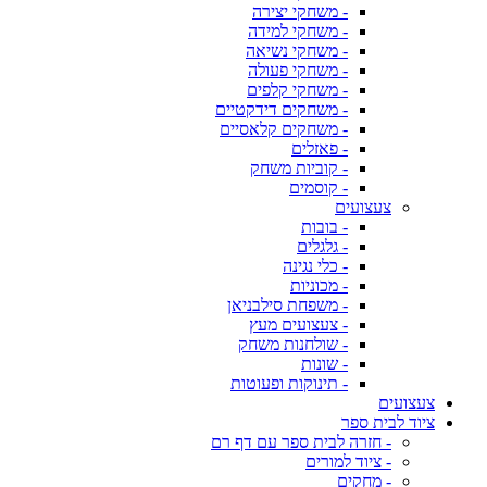
- משחקי יצירה
- משחקי למידה
- משחקי נשיאה
- משחקי פעולה
- משחקי קלפים
- משחקים דידקטיים
- משחקים קלאסיים
- פאזלים
- קוביות משחק
- קוסמים
צעצועים
- בובות
- גלגלים
- כלי נגינה
- מכוניות
- משפחת סילבניאן
- צעצועים מעץ
- שולחנות משחק
- שונות
- תינוקות ופעוטות
צעצועים
ציוד לבית ספר
- חזרה לבית ספר עם דף רם
- ציוד למורים
- מחקים