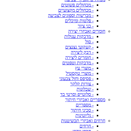
- מכחולים פשוטים
- מכחולים מקצועיים
- מברשות וספוגים לצביעה
- פלטות ומיכלים
- כני ציור
חומרים ואביזרי יצירה
- מדבקות עגולות
- סול
- קעקועי נצנצים
- דבק ליצירה
- חומרים ליצירה
- מדבקות וטפטים
- מוצרי עץ
- מוצרי טקסטיל
- פסיפס וחול צבעוני
- צורות קלקר
- שבלונות
- סלוטייפ וסרטי בד
מספריים ואביזרי חיתוך
- מספריים
- סכיני חיתוך
- גליוטינות
חרוזים ואביזרי תכשיטנות
- חרוזים