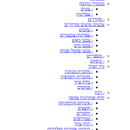
מכשירי כתיבה
- עטים
- עפרונות
- מחדדים
צבעים טושים ומרקרים
- טושים
- עפרונות צבעוניים
- צבעי גואש
- צבעי מים
- צבעי פסטל ופנדה
- מספריים
- טיפקס
נייר ושות'
- מחברת מכוונת
- מחברות ודפדפות
- בלוק ציור
- פנקסים
- דבק
תיוק ופתרונות אחסון
- אינדקס והרמוניקה
- חוצצים
- קלסרים
- שמרדפים
- תיקי ציור
- תיקיות אוגדנים ופולדרים