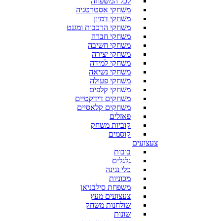
לכל המשפחה
משחקי אסטרטגיה
משחקי דמיון
משחקי הרכבות ומגנט
משחקי חברה
משחקי חשיבה
משחקי יצירה
משחקי למידה
משחקי נשיאה
משחקי פעולה
משחקי קלפים
משחקים דידקטיים
משחקים קלאסיים
פאזלים
קוביות משחק
קוסמים
צעצועים
בובות
גלגלים
כלי נגינה
מכוניות
משפחת סילבניאן
צעצועים מעץ
שולחנות משחק
שונות