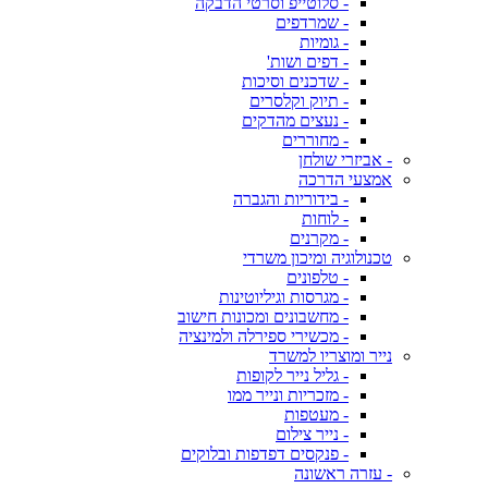
- סלוטייפ וסרטי הדבקה
- שמרדפים
- גומיות
- דפים ושות'
- שדכנים וסיכות
- תיוק וקלסרים
- נעצים מהדקים
- מחוררים
- אביזרי שולחן
אמצעי הדרכה
- בידוריות והגברה
- לוחות
- מקרנים
טכנולוגיה ומיכון משרדי
- טלפונים
- מגרסות וגיליוטינות
- מחשבונים ומכונות חישוב
- מכשירי ספירלה ולמינציה
נייר ומוצריו למשרד
- גליל נייר לקופות
- מזכריות ונייר ממו
- מעטפות
- נייר צילום
- פנקסים דפדפות ובלוקים
- עזרה ראשונה