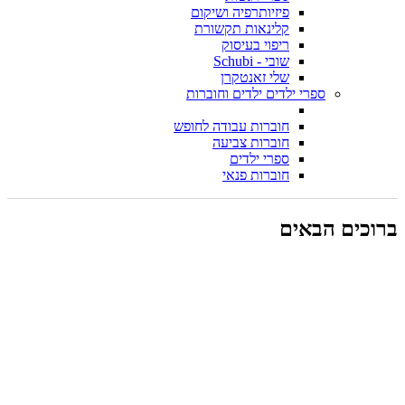
פיזיותרפיה ושיקום
קלינאות תקשורת
ריפוי בעיסוק
שובי - Schubi
שלי זאנטקרן
ספרי ילדים ילדים וחוברות
חוברות עבודה לחופש
חוברות צביעה
ספרי ילדים
חוברות פנאי
ברוכים הבאים
החיוב באתר זה מתבצע רק
כשכל המוצרים זמינים. בכל
מקרה של חוסרים, אנחנו
יוצרים קשר עם הלקוח. קניה