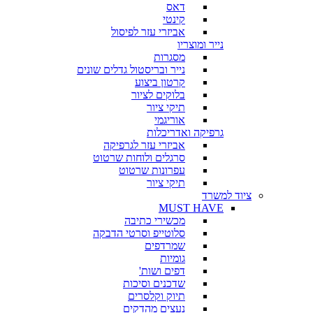
דאס
קינטי
אביזרי עזר לפיסול
נייר ומוצריו
מסגרות
נייר ובריסטול גדלים שונים
קרטון ביצוע
בלוקים לציור
תיקי ציור
אוריגמי
גרפיקה ואדריכלות
אביזרי עזר לגרפיקה
סרגלים ולוחות שרטוט
עפרונות שרטוט
תיקי ציור
ציוד למשרד
MUST HAVE
מכשירי כתיבה
סלוטייפ וסרטי הדבקה
שמרדפים
גומיות
דפים ושות'
שדכנים וסיכות
תיוק וקלסרים
נעצים מהדקים