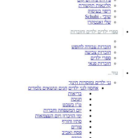
קלינאות תקשורת
ריפוי בעיסוק
שובי - Schubi
שלי זאנטקרן
ספרי ילדים ילדים וחוברות
חוברות עבודה לחופש
חוברות צביעה
ספרי ילדים
חוברות פנאי
עוד...
גני ילדים ומוסדות חינוך
אחסון לגני ילדים
חגים ונושאים נלמדים
בריאות
חנוכה
ט"ו בשבט
יום המשפחה וחברות
ימי הזיכרון ויום העצמאות
סתיו וחורף
פורים
פסח ואביב
פרדס