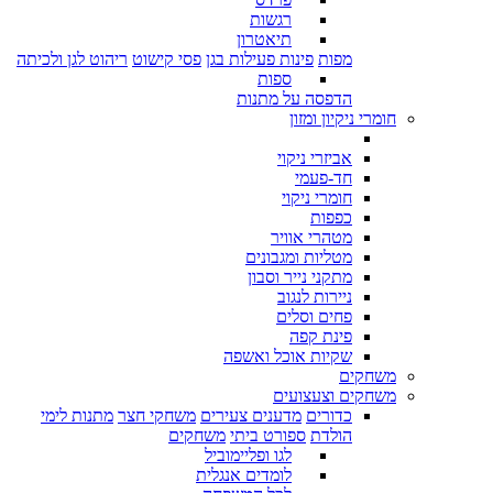
רגשות
תיאטרון
מפות
פינות פעילות בגן
פסי קישוט
ריהוט לגן ולכיתה
ספות
הדפסה על מתנות
חומרי ניקיון ומזון
אביזרי ניקוי
חד-פעמי
חומרי ניקוי
כפפות
מטהרי אוויר
מטליות ומגבונים
מתקני נייר וסבון
ניירות לנגוב
פחים וסלים
פינת קפה
שקיות אוכל ואשפה
משחקים
משחקים וצעצועים
כדורים
מדענים צעירים
משחקי חצר
מתנות לימי
הולדת
ספורט ביתי
משחקים
לגו ופליימוביל
לומדים אנגלית