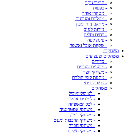
- חומרי ניקוי
- כפפות
- מטהרי אוויר
- מטליות ומגבונים
- מתקני נייר וסבון
- ניירות לנגוב
- פחים וסלים
- פינת קפה
- שקיות אוכל ואשפה
משחקים
משחקים וצעצועים
- כדורים
- מדענים צעירים
- משחקי חצר
- מתנות לימי הולדת
- ספורט ביתי
משחקים
- לגו ופליימוביל
- לומדים אנגלית
- לכל המשפחה
- משחקי אסטרטגיה
- משחקי דמיון
- משחקי הרכבות ומגנט
- משחקי חברה
- משחקי חשיבה