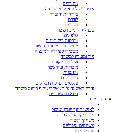
מחוררים
אביזרי שולחן
אמצעי הדרכה
בידוריות והגברה
לוחות
מקרנים
טכנולוגיה ומיכון משרדי
טלפונים
מגרסות וגיליוטינות
מחשבונים ומכונות חישוב
מכשירי ספירלה ולמינציה
נייר ומוצריו למשרד
גליל נייר לקופות
מזכריות ונייר ממו
מעטפות
נייר צילום
פנקסים דפדפות ובלוקים
עזרה ראשונה
ציוד משרדי מקיף
ריהוט משרדי
כסאות משרדיים
חינוך מיוחד
לאנשי חינוך ייעוץ וטיפול
מוטוריקה עדינה וגסה
משחקי רגשות
משחקים טיפוליים
ספרי רגשות