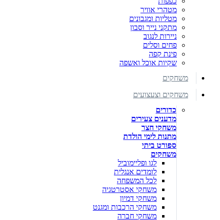
כפפות
מטהרי אוויר
מטליות ומגבונים
מתקני נייר וסבון
ניירות לנגוב
פחים וסלים
פינת קפה
שקיות אוכל ואשפה
משחקים
משחקים וצעצועים
כדורים
מדענים צעירים
משחקי חצר
מתנות לימי הולדת
ספורט ביתי
משחקים
לגו ופליימוביל
לומדים אנגלית
לכל המשפחה
משחקי אסטרטגיה
משחקי דמיון
משחקי הרכבות ומגנט
משחקי חברה