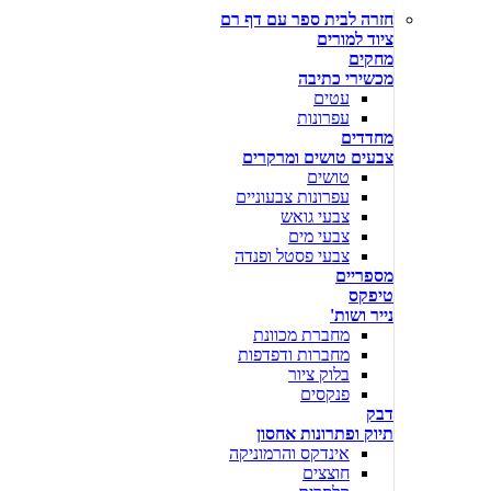
חזרה לבית ספר עם דף רם
ציוד למורים
מחקים
מכשירי כתיבה
עטים
עפרונות
מחדדים
צבעים טושים ומרקרים
טושים
עפרונות צבעוניים
צבעי גואש
צבעי מים
צבעי פסטל ופנדה
מספריים
טיפקס
נייר ושות'
מחברת מכוונת
מחברות ודפדפות
בלוק ציור
פנקסים
דבק
תיוק ופתרונות אחסון
אינדקס והרמוניקה
חוצצים