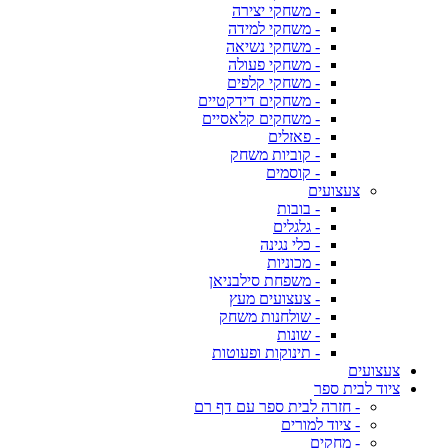
- משחקי יצירה
- משחקי למידה
- משחקי נשיאה
- משחקי פעולה
- משחקי קלפים
- משחקים דידקטיים
- משחקים קלאסיים
- פאזלים
- קוביות משחק
- קוסמים
צעצועים
- בובות
- גלגלים
- כלי נגינה
- מכוניות
- משפחת סילבניאן
- צעצועים מעץ
- שולחנות משחק
- שונות
- תינוקות ופעוטות
צעצועים
ציוד לבית ספר
- חזרה לבית ספר עם דף רם
- ציוד למורים
- מחקים