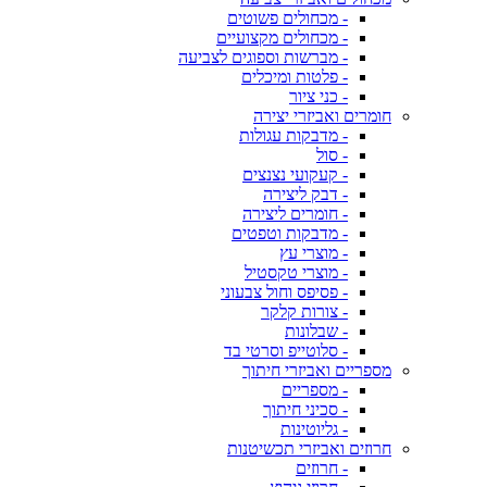
- מכחולים פשוטים
- מכחולים מקצועיים
- מברשות וספוגים לצביעה
- פלטות ומיכלים
- כני ציור
חומרים ואביזרי יצירה
- מדבקות עגולות
- סול
- קעקועי נצנצים
- דבק ליצירה
- חומרים ליצירה
- מדבקות וטפטים
- מוצרי עץ
- מוצרי טקסטיל
- פסיפס וחול צבעוני
- צורות קלקר
- שבלונות
- סלוטייפ וסרטי בד
מספריים ואביזרי חיתוך
- מספריים
- סכיני חיתוך
- גליוטינות
חרוזים ואביזרי תכשיטנות
- חרוזים