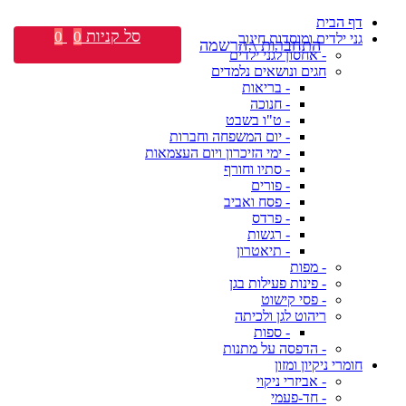
דף הבית
סל קניות
0
0
גני ילדים ומוסדות חינוך
התחברות \ הרשמה
- אחסון לגני ילדים
חגים ונושאים נלמדים
- בריאות
- חנוכה
- ט"ו בשבט
- יום המשפחה וחברות
- ימי הזיכרון ויום העצמאות
- סתיו וחורף
- פורים
- פסח ואביב
- פרדס
- רגשות
- תיאטרון
- מפות
- פינות פעילות בגן
- פסי קישוט
ריהוט לגן ולכיתה
- ספות
- הדפסה על מתנות
חומרי ניקיון ומזון
- אביזרי ניקוי
- חד-פעמי