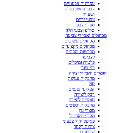
עפרונות צבעוניים
צבעי פסטל פנדה
ושעווה
צבעי ידיים
ספריי צבע
טוליפ וצבעי חלון
מכחולים ואביזרי צביעה
מכחולים פשוטים
מכחולים מקצועיים
מברשות וספוגים
לצביעה
פלטות ומיכלים
כני ציור
חומרים ואביזרי יצירה
מדבקות עגולות
סול
קעקועי נצנצים
דבק ליצירה
חומרים ליצירה
מדבקות וטפטים
מוצרי עץ
מוצרי טקסטיל
פסיפס וחול צבעוני
צורות קלקר
שבלונות