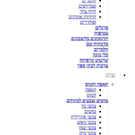
קלסרים
שמרדפים
תיקי ציור
תיקיות אוגדנים
ופולדרים
סרגלים
עטיפות
תרגומונים מחשבונים
מדבקות שם
קלמרים
כלי נגינה
שרטוט וגרפיקה
ערכות לבתי ספר
יצירה
קאפה וקנווס
קאפה
קנווס
טושים וצבעים למיניהם
צבעי בד
טושים
צבעי אקריליק
צבעי גואש
צבעי שמן
צבעי מים