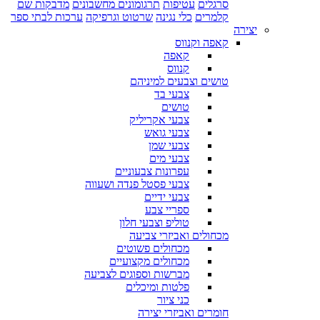
סרגלים
עטיפות
תרגומונים מחשבונים
מדבקות שם
קלמרים
כלי נגינה
שרטוט וגרפיקה
ערכות לבתי ספר
יצירה
קאפה וקנווס
קאפה
קנווס
טושים וצבעים למיניהם
צבעי בד
טושים
צבעי אקריליק
צבעי גואש
צבעי שמן
צבעי מים
עפרונות צבעוניים
צבעי פסטל פנדה ושעווה
צבעי ידיים
ספריי צבע
טוליפ וצבעי חלון
מכחולים ואביזרי צביעה
מכחולים פשוטים
מכחולים מקצועיים
מברשות וספוגים לצביעה
פלטות ומיכלים
כני ציור
חומרים ואביזרי יצירה