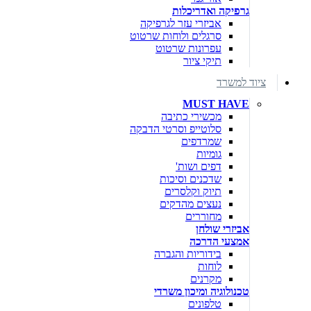
גרפיקה ואדריכלות
אביזרי עזר לגרפיקה
סרגלים ולוחות שרטוט
עפרונות שרטוט
תיקי ציור
ציוד למשרד
MUST HAVE
מכשירי כתיבה
סלוטייפ וסרטי הדבקה
שמרדפים
גומיות
דפים ושות'
שדכנים וסיכות
תיוק וקלסרים
נעצים מהדקים
מחוררים
אביזרי שולחן
אמצעי הדרכה
בידוריות והגברה
לוחות
מקרנים
טכנולוגיה ומיכון משרדי
טלפונים