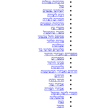
מדבקות עגולות
סול
קעקועי נצנצים
דבק ליצירה
חומרים ליצירה
מדבקות וטפטים
מוצרי עץ
מוצרי טקסטיל
פסיפס וחול צבעוני
צורות קלקר
שבלונות
סלוטייפ וסרטי בד
מספריים ואביזרי חיתוך
מספריים
סכיני חיתוך
גליוטינות
חרוזים ואביזרי תכשיטנות
חרוזים
חרוזי גיהוץ
אביזרי עזר
אביזרי תפירה
חומרי לישה ופיסול
פלסטלינה
בצק
חימר