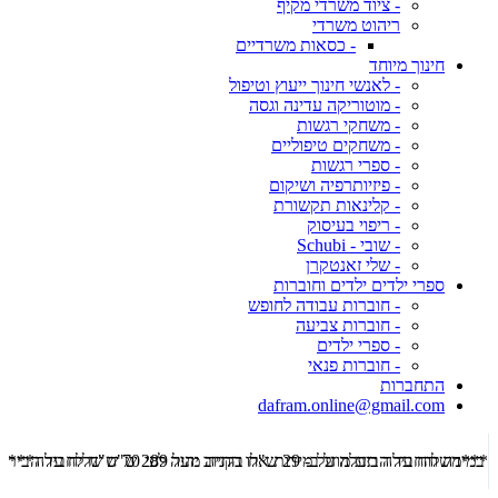
- ציוד משרדי מקיף
ריהוט משרדי
- כסאות משרדיים
חינוך מיוחד
- לאנשי חינוך ייעוץ וטיפול
- מוטוריקה עדינה וגסה
- משחקי רגשות
- משחקים טיפוליים
- ספרי רגשות
- פיזיותרפיה ושיקום
- קלינאות תקשורת
- ריפוי בעיסוק
- שובי - Schubi
- שלי זאנטקרן
ספרי ילדים ילדים וחוברות
- חוברות עבודה לחופש
- חוברות צביעה
- ספרי ילדים
- חוברות פנאי
התחברות
dafram.online@gmail.com
***משלוח עד הבית מוזל ב- 29 ש"ח בקניה מעל 289 ש"ח שליח עד הבית ***
***מש