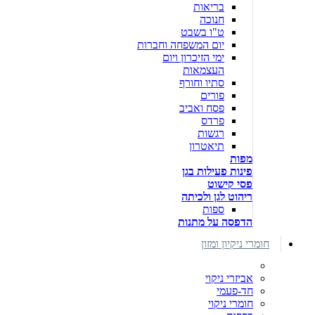
בריאות
חנוכה
ט"ו בשבט
יום המשפחה וחברות
ימי הזיכרון ויום
העצמאות
סתיו וחורף
פורים
פסח ואביב
פרדס
רגשות
תיאטרון
מפות
פינות פעילות בגן
פסי קישוט
ריהוט לגן ולכיתה
ספות
הדפסה על מתנות
חומרי ניקיון ומזון
אביזרי ניקוי
חד-פעמי
חומרי ניקוי