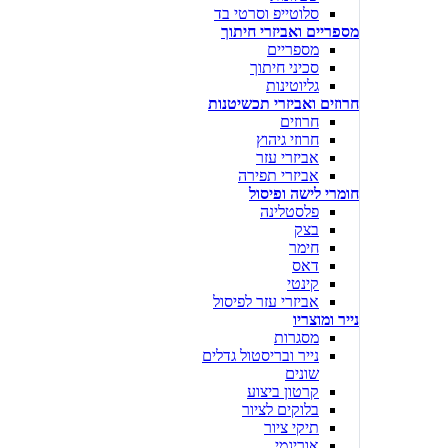
סלוטייפ וסרטי בד
מספריים ואביזרי חיתוך
מספריים
סכיני חיתוך
גליוטינות
חרוזים ואביזרי תכשיטנות
חרוזים
חרוזי גיהוץ
אביזרי עזר
אביזרי תפירה
חומרי לישה ופיסול
פלסטלינה
בצק
חימר
דאס
קינטי
אביזרי עזר לפיסול
נייר ומוצריו
מסגרות
נייר ובריסטול גדלים
שונים
קרטון ביצוע
בלוקים לציור
תיקי ציור
אוריגמי