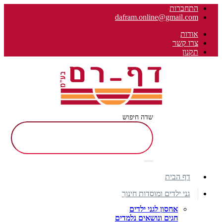
התחברות
dafram.online@gmail.com
אודות
צרו קשר
תקנון
שדה חיפוש
דף הבית
גני ילדים ומוסדות חינוך
אחסון לגני ילדים
חגים ונושאים נלמדים