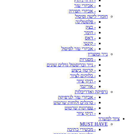
- חרוזי גיהוץ
- אביזרי עזר
- אביזרי תפירה
חומרי לישה ופיסול
- פלסטלינה
- בצק
- חימר
- דאס
- קינטי
- אביזרי עזר לפיסול
נייר ומוצריו
- מסגרות
- נייר ובריסטול גדלים שונים
- קרטון ביצוע
- בלוקים לציור
- תיקי ציור
- אוריגמי
גרפיקה ואדריכלות
- אביזרי עזר לגרפיקה
- סרגלים ולוחות שרטוט
- עפרונות שרטוט
- תיקי ציור
ציוד למשרד
MUST HAVE
- מכשירי כתיבה