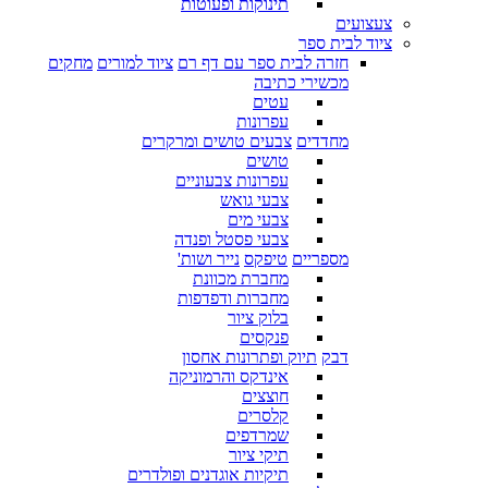
תינוקות ופעוטות
צעצועים
ציוד לבית ספר
חזרה לבית ספר עם דף רם
ציוד למורים
מחקים
מכשירי כתיבה
עטים
עפרונות
מחדדים
צבעים טושים ומרקרים
טושים
עפרונות צבעוניים
צבעי גואש
צבעי מים
צבעי פסטל ופנדה
מספריים
טיפקס
נייר ושות'
מחברת מכוונת
מחברות ודפדפות
בלוק ציור
פנקסים
דבק
תיוק ופתרונות אחסון
אינדקס והרמוניקה
חוצצים
קלסרים
שמרדפים
תיקי ציור
תיקיות אוגדנים ופולדרים