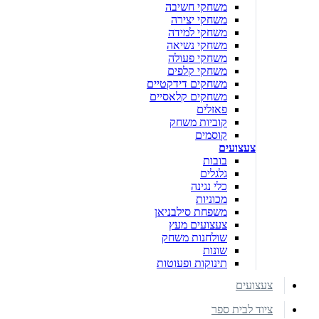
משחקי חשיבה
משחקי יצירה
משחקי למידה
משחקי נשיאה
משחקי פעולה
משחקי קלפים
משחקים דידקטיים
משחקים קלאסיים
פאזלים
קוביות משחק
קוסמים
צעצועים
בובות
גלגלים
כלי נגינה
מכוניות
משפחת סילבניאן
צעצועים מעץ
שולחנות משחק
שונות
תינוקות ופעוטות
צעצועים
ציוד לבית ספר