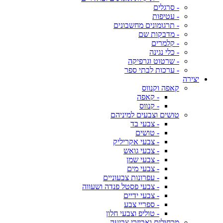
- סרגלים
- עטיפות
- תרגומונים מחשבונים
- מדבקות שם
- קלמרים
- כלי נגינה
- שרטוט וגרפיקה
- ערכות לבתי ספר
יצירה
קאפה וקנווס
- קאפה
- קנווס
טושים וצבעים למיניהם
- צבעי בד
- טושים
- צבעי אקריליק
- צבעי גואש
- צבעי שמן
- צבעי מים
- עפרונות צבעוניים
- צבעי פסטל פנדה ושעווה
- צבעי ידיים
- ספריי צבע
- טוליפ וצבעי חלון
מכחולים ואביזרי צביעה