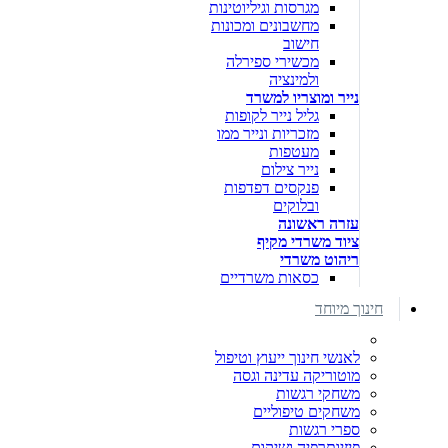
מגרסות וגיליוטינות
מחשבונים ומכונות
חישוב
מכשירי ספירלה
ולמינציה
נייר ומוצריו למשרד
גליל נייר לקופות
מזכריות ונייר ממו
מעטפות
נייר צילום
פנקסים דפדפות
ובלוקים
עזרה ראשונה
ציוד משרדי מקיף
ריהוט משרדי
כסאות משרדיים
חינוך מיוחד
לאנשי חינוך ייעוץ וטיפול
מוטוריקה עדינה וגסה
משחקי רגשות
משחקים טיפוליים
ספרי רגשות
פיזיותרפיה ושיקום