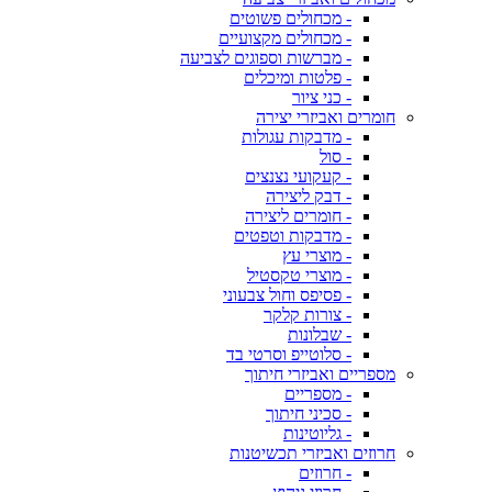
- מכחולים פשוטים
- מכחולים מקצועיים
- מברשות וספוגים לצביעה
- פלטות ומיכלים
- כני ציור
חומרים ואביזרי יצירה
- מדבקות עגולות
- סול
- קעקועי נצנצים
- דבק ליצירה
- חומרים ליצירה
- מדבקות וטפטים
- מוצרי עץ
- מוצרי טקסטיל
- פסיפס וחול צבעוני
- צורות קלקר
- שבלונות
- סלוטייפ וסרטי בד
מספריים ואביזרי חיתוך
- מספריים
- סכיני חיתוך
- גליוטינות
חרוזים ואביזרי תכשיטנות
- חרוזים