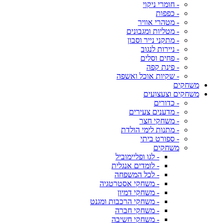
- חומרי ניקוי
- כפפות
- מטהרי אוויר
- מטליות ומגבונים
- מתקני נייר וסבון
- ניירות לנגוב
- פחים וסלים
- פינת קפה
- שקיות אוכל ואשפה
משחקים
משחקים וצעצועים
- כדורים
- מדענים צעירים
- משחקי חצר
- מתנות לימי הולדת
- ספורט ביתי
משחקים
- לגו ופליימוביל
- לומדים אנגלית
- לכל המשפחה
- משחקי אסטרטגיה
- משחקי דמיון
- משחקי הרכבות ומגנט
- משחקי חברה
- משחקי חשיבה