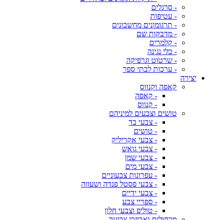
- סרגלים
- עטיפות
- תרגומונים מחשבונים
- מדבקות שם
- קלמרים
- כלי נגינה
- שרטוט וגרפיקה
- ערכות לבתי ספר
יצירה
קאפה וקנווס
- קאפה
- קנווס
טושים וצבעים למיניהם
- צבעי בד
- טושים
- צבעי אקריליק
- צבעי גואש
- צבעי שמן
- צבעי מים
- עפרונות צבעוניים
- צבעי פסטל פנדה ושעווה
- צבעי ידיים
- ספריי צבע
- טוליפ וצבעי חלון
מכחולים ואביזרי צביעה