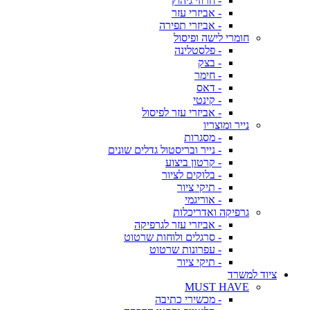
- חרוזי גיהוץ
- אביזרי עזר
- אביזרי תפירה
חומרי לישה ופיסול
- פלסטלינה
- בצק
- חימר
- דאס
- קינטי
- אביזרי עזר לפיסול
נייר ומוצריו
- מסגרות
- נייר ובריסטול גדלים שונים
- קרטון ביצוע
- בלוקים לציור
- תיקי ציור
- אוריגמי
גרפיקה ואדריכלות
- אביזרי עזר לגרפיקה
- סרגלים ולוחות שרטוט
- עפרונות שרטוט
- תיקי ציור
ציוד למשרד
MUST HAVE
- מכשירי כתיבה