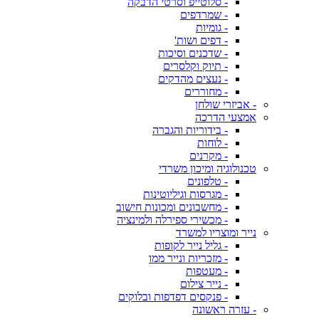
- סלוטייפ וסרטי הדבקה
- שמרדפים
- גומיות
- דפים ושות'
- שדכנים וסיכות
- תיוק וקלסרים
- נעצים מהדקים
- מחוררים
- אביזרי שולחן
אמצעי הדרכה
- בידוריות והגברה
- לוחות
- מקרנים
טכנולוגיה ומיכון משרדי
- טלפונים
- מגרסות וגיליוטינות
- מחשבונים ומכונות חישוב
- מכשירי ספירלה ולמינציה
נייר ומוצריו למשרד
- גליל נייר לקופות
- מזכריות ונייר ממו
- מעטפות
- נייר צילום
- פנקסים דפדפות ובלוקים
- עזרה ראשונה