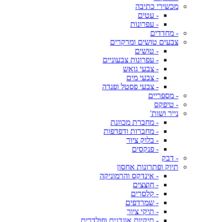
מכשירי כתיבה
- עטים
- עפרונות
- מחדדים
צבעים טושים ומרקרים
- טושים
- עפרונות צבעוניים
- צבעי גואש
- צבעי מים
- צבעי פסטל ופנדה
- מספריים
- טיפקס
נייר ושות'
- מחברת מכוונת
- מחברות ודפדפות
- בלוק ציור
- פנקסים
- דבק
תיוק ופתרונות אחסון
- אינדקס והרמוניקה
- חוצצים
- קלסרים
- שמרדפים
- תיקי ציור
- תיקיות אוגדנים ופולדרים