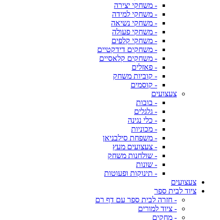
- משחקי יצירה
- משחקי למידה
- משחקי נשיאה
- משחקי פעולה
- משחקי קלפים
- משחקים דידקטיים
- משחקים קלאסיים
- פאזלים
- קוביות משחק
- קוסמים
צעצועים
- בובות
- גלגלים
- כלי נגינה
- מכוניות
- משפחת סילבניאן
- צעצועים מעץ
- שולחנות משחק
- שונות
- תינוקות ופעוטות
צעצועים
ציוד לבית ספר
- חזרה לבית ספר עם דף רם
- ציוד למורים
- מחקים