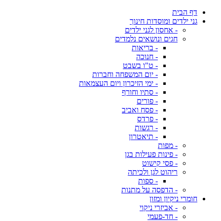
דף הבית
גני ילדים ומוסדות חינוך
- אחסון לגני ילדים
חגים ונושאים נלמדים
- בריאות
- חנוכה
- ט"ו בשבט
- יום המשפחה וחברות
- ימי הזיכרון ויום העצמאות
- סתיו וחורף
- פורים
- פסח ואביב
- פרדס
- רגשות
- תיאטרון
- מפות
- פינות פעילות בגן
- פסי קישוט
ריהוט לגן ולכיתה
- ספות
- הדפסה על מתנות
חומרי ניקיון ומזון
- אביזרי ניקוי
- חד-פעמי