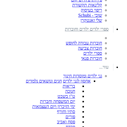
קלינאות תקשורת
ריפוי בעיסוק
שובי - Schubi
שלי זאנטקרן
ספרי ילדים ילדים וחוברות
חוברות עבודה לחופש
חוברות צביעה
ספרי ילדים
חוברות פנאי
עוד...
גני ילדים ומוסדות חינוך
אחסון לגני ילדים
חגים ונושאים נלמדים
בריאות
חנוכה
ט"ו בשבט
יום המשפחה וחברות
ימי הזיכרון ויום העצמאות
סתיו וחורף
פורים
פסח ואביב
פרדס