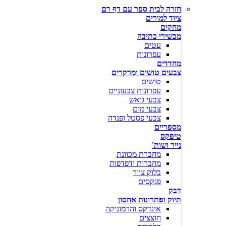
חזרה לבית ספר עם דף רם
ציוד למורים
מחקים
מכשירי כתיבה
עטים
עפרונות
מחדדים
צבעים טושים ומרקרים
טושים
עפרונות צבעוניים
צבעי גואש
צבעי מים
צבעי פסטל ופנדה
מספריים
טיפקס
נייר ושות'
מחברת מכוונת
מחברות ודפדפות
בלוק ציור
פנקסים
דבק
תיוק ופתרונות אחסון
אינדקס והרמוניקה
חוצצים