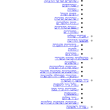
- סלוטייפ וסרטי הדבקה
- שמרדפים
- גומיות
- דפים ושות'
- שדכנים וסיכות
- תיוק וקלסרים
- נעצים מהדקים
- מחוררים
- אביזרי שולחן
אמצעי הדרכה
- בידוריות והגברה
- לוחות
- מקרנים
טכנולוגיה ומיכון משרדי
- טלפונים
- מגרסות וגיליוטינות
- מחשבונים ומכונות חישוב
- מכשירי ספירלה ולמינציה
נייר ומוצריו למשרד
- גליל נייר לקופות
- מזכריות ונייר ממו
- מעטפות
- נייר צילום
- פנקסים דפדפות ובלוקים
- עזרה ראשונה