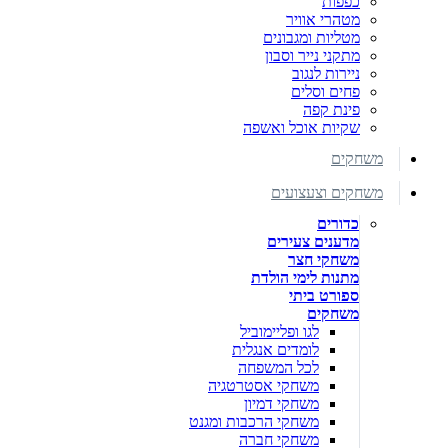
כפפות
מטהרי אוויר
מטליות ומגבונים
מתקני נייר וסבון
ניירות לנגוב
פחים וסלים
פינת קפה
שקיות אוכל ואשפה
משחקים
משחקים וצעצועים
כדורים
מדענים צעירים
משחקי חצר
מתנות לימי הולדת
ספורט ביתי
משחקים
לגו ופליימוביל
לומדים אנגלית
לכל המשפחה
משחקי אסטרטגיה
משחקי דמיון
משחקי הרכבות ומגנט
משחקי חברה