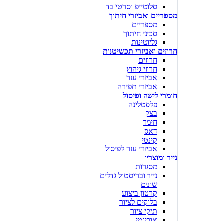
סלוטייפ וסרטי בד
מספריים ואביזרי חיתוך
מספריים
סכיני חיתוך
גליוטינות
חרוזים ואביזרי תכשיטנות
חרוזים
חרוזי גיהוץ
אביזרי עזר
אביזרי תפירה
חומרי לישה ופיסול
פלסטלינה
בצק
חימר
דאס
קינטי
אביזרי עזר לפיסול
נייר ומוצריו
מסגרות
נייר ובריסטול גדלים
שונים
קרטון ביצוע
בלוקים לציור
תיקי ציור
אוריגמי