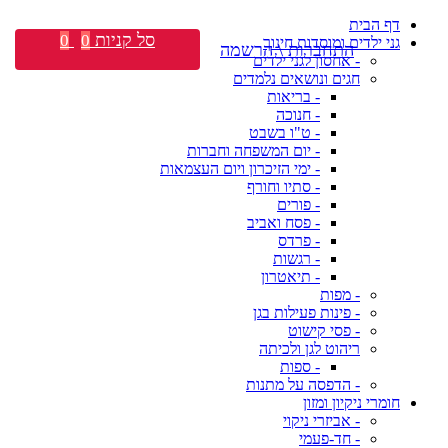
דף הבית
סל קניות
0
0
גני ילדים ומוסדות חינוך
התחברות \ הרשמה
- אחסון לגני ילדים
חגים ונושאים נלמדים
- בריאות
- חנוכה
- ט"ו בשבט
- יום המשפחה וחברות
- ימי הזיכרון ויום העצמאות
- סתיו וחורף
- פורים
- פסח ואביב
- פרדס
- רגשות
- תיאטרון
- מפות
- פינות פעילות בגן
- פסי קישוט
ריהוט לגן ולכיתה
- ספות
- הדפסה על מתנות
חומרי ניקיון ומזון
- אביזרי ניקוי
- חד-פעמי