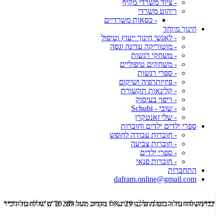
- ציוד משרדי מקיף
ריהוט משרדי
- כסאות משרדיים
חינוך מיוחד
- לאנשי חינוך ייעוץ וטיפול
- מוטוריקה עדינה וגסה
- משחקי רגשות
- משחקים טיפוליים
- ספרי רגשות
- פיזיותרפיה ושיקום
- קלינאות תקשורת
- ריפוי בעיסוק
- שובי - Schubi
- שלי זאנטקרן
ספרי ילדים ילדים וחוברות
- חוברות עבודה לחופש
- חוברות צביעה
- ספרי ילדים
- חוברות פנאי
התחברות
dafram.online@gmail.com
***משלוח עד הבית מוזל ב- 29 ש"ח בקניה מעל 289 ש"ח שליח עד הבית ***
***מש