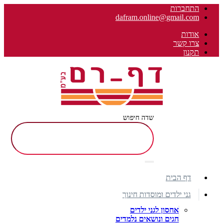
התחברות
dafram.online@gmail.com
אודות
צרו קשר
תקנון
שדה חיפוש
דף הבית
גני ילדים ומוסדות חינוך
אחסון לגני ילדים
חגים ונושאים נלמדים