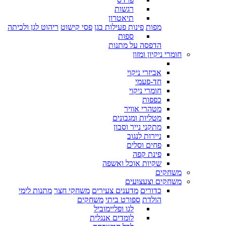
רגשות
תיאטרון
מפות
פינות פעילות בגן
פסי קישוט
ריהוט לגן ולכיתה
ספות
הדפסה על מתנות
חומרי ניקיון ומזון
אביזרי ניקוי
חד-פעמי
חומרי ניקוי
כפפות
מטהרי אוויר
מטליות ומגבונים
מתקני נייר וסבון
ניירות לנגוב
פחים וסלים
פינת קפה
שקיות אוכל ואשפה
משחקים
משחקים וצעצועים
כדורים
מדענים צעירים
משחקי חצר
מתנות לימי
הולדת
ספורט ביתי
משחקים
לגו ופליימוביל
לומדים אנגלית