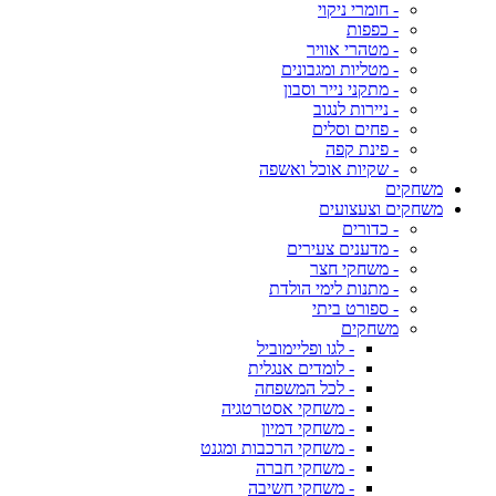
- חומרי ניקוי
- כפפות
- מטהרי אוויר
- מטליות ומגבונים
- מתקני נייר וסבון
- ניירות לנגוב
- פחים וסלים
- פינת קפה
- שקיות אוכל ואשפה
משחקים
משחקים וצעצועים
- כדורים
- מדענים צעירים
- משחקי חצר
- מתנות לימי הולדת
- ספורט ביתי
משחקים
- לגו ופליימוביל
- לומדים אנגלית
- לכל המשפחה
- משחקי אסטרטגיה
- משחקי דמיון
- משחקי הרכבות ומגנט
- משחקי חברה
- משחקי חשיבה