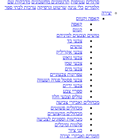
סרגלים
עטיפות
תרגומונים מחשבונים
מדבקות שם
קלמרים
כלי נגינה
שרטוט וגרפיקה
ערכות לבתי ספר
יצירה
קאפה וקנווס
קאפה
קנווס
טושים וצבעים למיניהם
צבעי בד
טושים
צבעי אקריליק
צבעי גואש
צבעי שמן
צבעי מים
עפרונות צבעוניים
צבעי פסטל פנדה ושעווה
צבעי ידיים
ספריי צבע
טוליפ וצבעי חלון
מכחולים ואביזרי צביעה
מכחולים פשוטים
מכחולים מקצועיים
מברשות וספוגים לצביעה
פלטות ומיכלים
כני ציור
חומרים ואביזרי יצירה