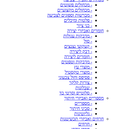
- מכחולים פשוטים
- מכחולים מקצועיים
- מברשות וספוגים לצביעה
- פלטות ומיכלים
- כני ציור
חומרים ואביזרי יצירה
- מדבקות עגולות
- סול
- קעקועי נצנצים
- דבק ליצירה
- חומרים ליצירה
- מדבקות וטפטים
- מוצרי עץ
- מוצרי טקסטיל
- פסיפס וחול צבעוני
- צורות קלקר
- שבלונות
- סלוטייפ וסרטי בד
מספריים ואביזרי חיתוך
- מספריים
- סכיני חיתוך
- גליוטינות
חרוזים ואביזרי תכשיטנות
- חרוזים