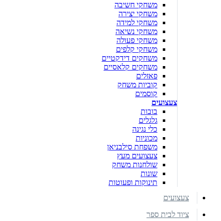
משחקי חשיבה
משחקי יצירה
משחקי למידה
משחקי נשיאה
משחקי פעולה
משחקי קלפים
משחקים דידקטיים
משחקים קלאסיים
פאזלים
קוביות משחק
קוסמים
צעצועים
בובות
גלגלים
כלי נגינה
מכוניות
משפחת סילבניאן
צעצועים מעץ
שולחנות משחק
שונות
תינוקות ופעוטות
צעצועים
ציוד לבית ספר