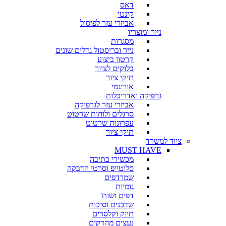
דאס
קינטי
אביזרי עזר לפיסול
נייר ומוצריו
מסגרות
נייר ובריסטול גדלים שונים
קרטון ביצוע
בלוקים לציור
תיקי ציור
אוריגמי
גרפיקה ואדריכלות
אביזרי עזר לגרפיקה
סרגלים ולוחות שרטוט
עפרונות שרטוט
תיקי ציור
ציוד למשרד
MUST HAVE
מכשירי כתיבה
סלוטייפ וסרטי הדבקה
שמרדפים
גומיות
דפים ושות'
שדכנים וסיכות
תיוק וקלסרים
נעצים מהדקים