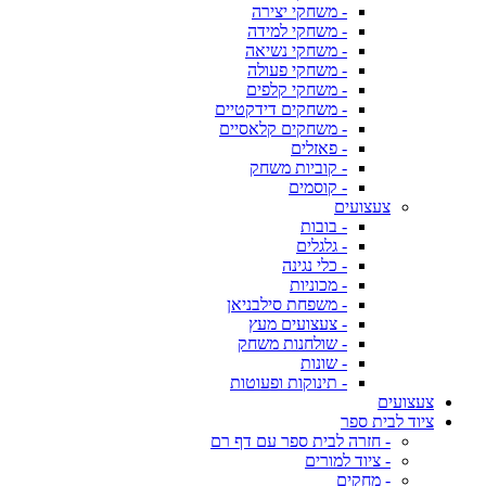
- משחקי יצירה
- משחקי למידה
- משחקי נשיאה
- משחקי פעולה
- משחקי קלפים
- משחקים דידקטיים
- משחקים קלאסיים
- פאזלים
- קוביות משחק
- קוסמים
צעצועים
- בובות
- גלגלים
- כלי נגינה
- מכוניות
- משפחת סילבניאן
- צעצועים מעץ
- שולחנות משחק
- שונות
- תינוקות ופעוטות
צעצועים
ציוד לבית ספר
- חזרה לבית ספר עם דף רם
- ציוד למורים
- מחקים