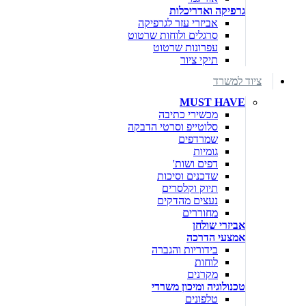
גרפיקה ואדריכלות
אביזרי עזר לגרפיקה
סרגלים ולוחות שרטוט
עפרונות שרטוט
תיקי ציור
ציוד למשרד
MUST HAVE
מכשירי כתיבה
סלוטייפ וסרטי הדבקה
שמרדפים
גומיות
דפים ושות'
שדכנים וסיכות
תיוק וקלסרים
נעצים מהדקים
מחוררים
אביזרי שולחן
אמצעי הדרכה
בידוריות והגברה
לוחות
מקרנים
טכנולוגיה ומיכון משרדי
טלפונים