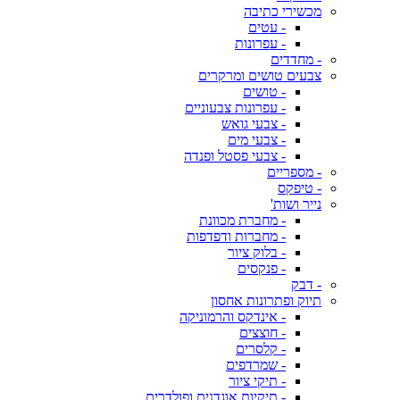
מכשירי כתיבה
- עטים
- עפרונות
- מחדדים
צבעים טושים ומרקרים
- טושים
- עפרונות צבעוניים
- צבעי גואש
- צבעי מים
- צבעי פסטל ופנדה
- מספריים
- טיפקס
נייר ושות'
- מחברת מכוונת
- מחברות ודפדפות
- בלוק ציור
- פנקסים
- דבק
תיוק ופתרונות אחסון
- אינדקס והרמוניקה
- חוצצים
- קלסרים
- שמרדפים
- תיקי ציור
- תיקיות אוגדנים ופולדרים