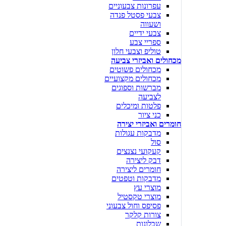
עפרונות צבעוניים
צבעי פסטל פנדה
ושעווה
צבעי ידיים
ספריי צבע
טוליפ וצבעי חלון
מכחולים ואביזרי צביעה
מכחולים פשוטים
מכחולים מקצועיים
מברשות וספוגים
לצביעה
פלטות ומיכלים
כני ציור
חומרים ואביזרי יצירה
מדבקות עגולות
סול
קעקועי נצנצים
דבק ליצירה
חומרים ליצירה
מדבקות וטפטים
מוצרי עץ
מוצרי טקסטיל
פסיפס וחול צבעוני
צורות קלקר
שבלונות