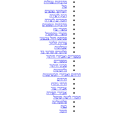
מדבקות עגולות
סול
קעקועי נצנצים
דבק ליצירה
חומרים ליצירה
מדבקות וטפטים
מוצרי עץ
מוצרי טקסטיל
פסיפס וחול צבעוני
צורות קלקר
שבלונות
סלוטייפ וסרטי בד
מספריים ואביזרי חיתוך
מספריים
סכיני חיתוך
גליוטינות
חרוזים ואביזרי תכשיטנות
חרוזים
חרוזי גיהוץ
אביזרי עזר
אביזרי תפירה
חומרי לישה ופיסול
פלסטלינה
בצק
חימר