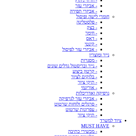
- חרוזי גיהוץ
- אביזרי עזר
- אביזרי תפירה
חומרי לישה ופיסול
- פלסטלינה
- בצק
- חימר
- דאס
- קינטי
- אביזרי עזר לפיסול
נייר ומוצריו
- מסגרות
- נייר ובריסטול גדלים שונים
- קרטון ביצוע
- בלוקים לציור
- תיקי ציור
- אוריגמי
גרפיקה ואדריכלות
- אביזרי עזר לגרפיקה
- סרגלים ולוחות שרטוט
- עפרונות שרטוט
- תיקי ציור
ציוד למשרד
MUST HAVE
- מכשירי כתיבה