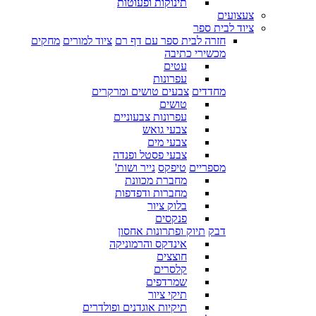
תינוקות ופעוטות
צעצועים
ציוד לבית ספר
חזרה לבית ספר עם דף רם
ציוד למורים
מחקים
מכשירי כתיבה
עטים
עפרונות
מחדדים
צבעים טושים ומרקרים
טושים
עפרונות צבעוניים
צבעי גואש
צבעי מים
צבעי פסטל ופנדה
מספריים
טיפקס
נייר ושות'
מחברת מכוונת
מחברות ודפדפות
בלוק ציור
פנקסים
דבק
תיוק ופתרונות אחסון
אינדקס והרמוניקה
חוצצים
קלסרים
שמרדפים
תיקי ציור
תיקיות אוגדנים ופולדרים