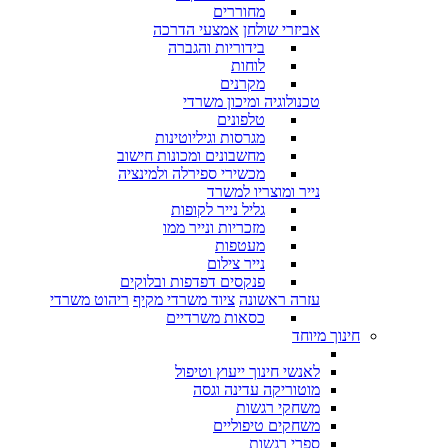
מחוררים
אביזרי שולחן
אמצעי הדרכה
בידוריות והגברה
לוחות
מקרנים
טכנולוגיה ומיכון משרדי
טלפונים
מגרסות וגיליוטינות
מחשבונים ומכונות חישוב
מכשירי ספירלה ולמינציה
נייר ומוצריו למשרד
גליל נייר לקופות
מזכריות ונייר ממו
מעטפות
נייר צילום
פנקסים דפדפות ובלוקים
עזרה ראשונה
ציוד משרדי מקיף
ריהוט משרדי
כסאות משרדיים
חינוך מיוחד
לאנשי חינוך ייעוץ וטיפול
מוטוריקה עדינה וגסה
משחקי רגשות
משחקים טיפוליים
ספרי רגשות