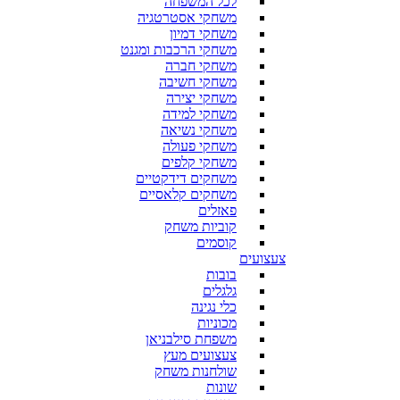
לכל המשפחה
משחקי אסטרטגיה
משחקי דמיון
משחקי הרכבות ומגנט
משחקי חברה
משחקי חשיבה
משחקי יצירה
משחקי למידה
משחקי נשיאה
משחקי פעולה
משחקי קלפים
משחקים דידקטיים
משחקים קלאסיים
פאזלים
קוביות משחק
קוסמים
צעצועים
בובות
גלגלים
כלי נגינה
מכוניות
משפחת סילבניאן
צעצועים מעץ
שולחנות משחק
שונות