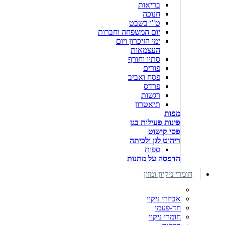
בריאות
חנוכה
ט"ו בשבט
יום המשפחה וחברות
ימי הזיכרון ויום
העצמאות
סתיו וחורף
פורים
פסח ואביב
פרדס
רגשות
תיאטרון
מפות
פינות פעילות בגן
פסי קישוט
ריהוט לגן ולכיתה
ספות
הדפסה על מתנות
חומרי ניקיון ומזון
אביזרי ניקוי
חד-פעמי
חומרי ניקוי