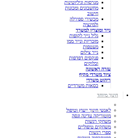
מגרסות וגיליוטינות
מחשבונים ומכונות
חישוב
מכשירי ספירלה
ולמינציה
נייר ומוצריו למשרד
גליל נייר לקופות
מזכריות ונייר ממו
מעטפות
נייר צילום
פנקסים דפדפות
ובלוקים
עזרה ראשונה
ציוד משרדי מקיף
ריהוט משרדי
כסאות משרדיים
חינוך מיוחד
לאנשי חינוך ייעוץ וטיפול
מוטוריקה עדינה וגסה
משחקי רגשות
משחקים טיפוליים
ספרי רגשות
פיזיותרפיה ושיקום