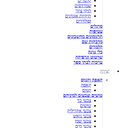
קלסרים
שמרדפים
תיקי ציור
תיקיות אוגדנים
ופולדרים
סרגלים
עטיפות
תרגומונים מחשבונים
מדבקות שם
קלמרים
כלי נגינה
שרטוט וגרפיקה
ערכות לבתי ספר
יצירה
קאפה וקנווס
קאפה
קנווס
טושים וצבעים למיניהם
צבעי בד
טושים
צבעי אקריליק
צבעי גואש
צבעי שמן
צבעי מים