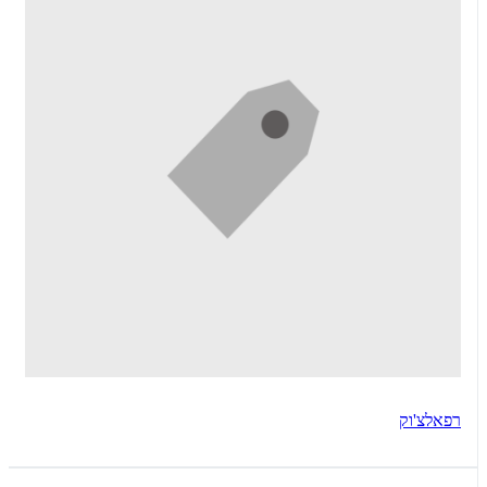
רפאלצ'וק