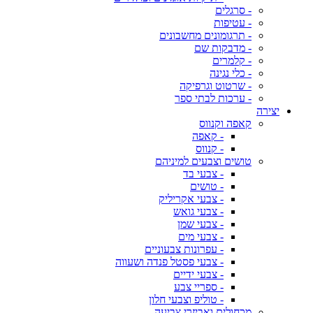
- סרגלים
- עטיפות
- תרגומונים מחשבונים
- מדבקות שם
- קלמרים
- כלי נגינה
- שרטוט וגרפיקה
- ערכות לבתי ספר
יצירה
קאפה וקנווס
- קאפה
- קנווס
טושים וצבעים למיניהם
- צבעי בד
- טושים
- צבעי אקריליק
- צבעי גואש
- צבעי שמן
- צבעי מים
- עפרונות צבעוניים
- צבעי פסטל פנדה ושעווה
- צבעי ידיים
- ספריי צבע
- טוליפ וצבעי חלון
מכחולים ואביזרי צביעה