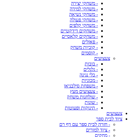
- משחקי יצירה
- משחקי למידה
- משחקי נשיאה
- משחקי פעולה
- משחקי קלפים
- משחקים דידקטיים
- משחקים קלאסיים
- פאזלים
- קוביות משחק
- קוסמים
צעצועים
- בובות
- גלגלים
- כלי נגינה
- מכוניות
- משפחת סילבניאן
- צעצועים מעץ
- שולחנות משחק
- שונות
- תינוקות ופעוטות
צעצועים
ציוד לבית ספר
- חזרה לבית ספר עם דף רם
- ציוד למורים
- מחקים