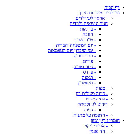
דף הבית
גני ילדים ומוסדות חינוך
- אחסון לגני ילדים
חגים ונושאים נלמדים
- בריאות
- חנוכה
- ט"ו בשבט
- יום המשפחה וחברות
- ימי הזיכרון ויום העצמאות
- סתיו וחורף
- פורים
- פסח ואביב
- פרדס
- רגשות
- תיאטרון
- מפות
- פינות פעילות בגן
- פסי קישוט
ריהוט לגן ולכיתה
- ספות
- הדפסה על מתנות
חומרי ניקיון ומזון
- אביזרי ניקוי
- חד-פעמי