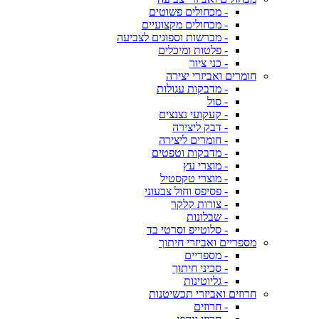
- מכחולים פשוטים
- מכחולים מקצועיים
- מברשות וספוגים לצביעה
- פלטות ומיכלים
- כני ציור
חומרים ואביזרי יצירה
- מדבקות עגולות
- סול
- קעקועי נצנצים
- דבק ליצירה
- חומרים ליצירה
- מדבקות וטפטים
- מוצרי עץ
- מוצרי טקסטיל
- פסיפס וחול צבעוני
- צורות קלקר
- שבלונות
- סלוטייפ וסרטי בד
מספריים ואביזרי חיתוך
- מספריים
- סכיני חיתוך
- גליוטינות
חרוזים ואביזרי תכשיטנות
- חרוזים