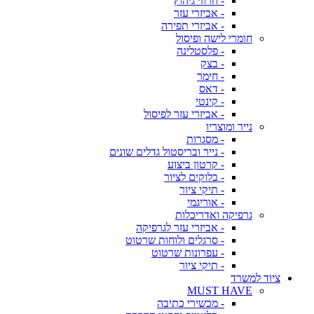
- חרוזי גיהוץ
- אביזרי עזר
- אביזרי תפירה
חומרי לישה ופיסול
- פלסטלינה
- בצק
- חימר
- דאס
- קינטי
- אביזרי עזר לפיסול
נייר ומוצריו
- מסגרות
- נייר ובריסטול גדלים שונים
- קרטון ביצוע
- בלוקים לציור
- תיקי ציור
- אוריגמי
גרפיקה ואדריכלות
- אביזרי עזר לגרפיקה
- סרגלים ולוחות שרטוט
- עפרונות שרטוט
- תיקי ציור
ציוד למשרד
MUST HAVE
- מכשירי כתיבה