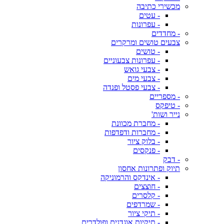
מכשירי כתיבה
- עטים
- עפרונות
- מחדדים
צבעים טושים ומרקרים
- טושים
- עפרונות צבעוניים
- צבעי גואש
- צבעי מים
- צבעי פסטל ופנדה
- מספריים
- טיפקס
נייר ושות'
- מחברת מכוונת
- מחברות ודפדפות
- בלוק ציור
- פנקסים
- דבק
תיוק ופתרונות אחסון
- אינדקס והרמוניקה
- חוצצים
- קלסרים
- שמרדפים
- תיקי ציור
- תיקיות אוגדנים ופולדרים