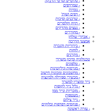
- סלוטייפ וסרטי הדבקה
- שמרדפים
- גומיות
- דפים ושות'
- שדכנים וסיכות
- תיוק וקלסרים
- נעצים מהדקים
- מחוררים
- אביזרי שולחן
אמצעי הדרכה
- בידוריות והגברה
- לוחות
- מקרנים
טכנולוגיה ומיכון משרדי
- טלפונים
- מגרסות וגיליוטינות
- מחשבונים ומכונות חישוב
- מכשירי ספירלה ולמינציה
נייר ומוצריו למשרד
- גליל נייר לקופות
- מזכריות ונייר ממו
- מעטפות
- נייר צילום
- פנקסים דפדפות ובלוקים
- עזרה ראשונה