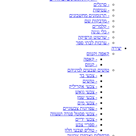
- סרגלים
- עטיפות
- תרגומונים מחשבונים
- מדבקות שם
- קלמרים
- כלי נגינה
- שרטוט וגרפיקה
- ערכות לבתי ספר
יצירה
קאפה וקנווס
- קאפה
- קנווס
טושים וצבעים למיניהם
- צבעי בד
- טושים
- צבעי אקריליק
- צבעי גואש
- צבעי שמן
- צבעי מים
- עפרונות צבעוניים
- צבעי פסטל פנדה ושעווה
- צבעי ידיים
- ספריי צבע
- טוליפ וצבעי חלון
מכחולים ואביזרי צביעה