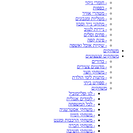
- חומרי ניקוי
- כפפות
- מטהרי אוויר
- מטליות ומגבונים
- מתקני נייר וסבון
- ניירות לנגוב
- פחים וסלים
- פינת קפה
- שקיות אוכל ואשפה
משחקים
משחקים וצעצועים
- כדורים
- מדענים צעירים
- משחקי חצר
- מתנות לימי הולדת
- ספורט ביתי
משחקים
- לגו ופליימוביל
- לומדים אנגלית
- לכל המשפחה
- משחקי אסטרטגיה
- משחקי דמיון
- משחקי הרכבות ומגנט
- משחקי חברה
- משחקי חשיבה