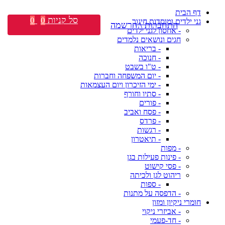
דף הבית
סל קניות
0
0
גני ילדים ומוסדות חינוך
התחברות \ הרשמה
- אחסון לגני ילדים
חגים ונושאים נלמדים
- בריאות
- חנוכה
- ט"ו בשבט
- יום המשפחה וחברות
- ימי הזיכרון ויום העצמאות
- סתיו וחורף
- פורים
- פסח ואביב
- פרדס
- רגשות
- תיאטרון
- מפות
- פינות פעילות בגן
- פסי קישוט
ריהוט לגן ולכיתה
- ספות
- הדפסה על מתנות
חומרי ניקיון ומזון
- אביזרי ניקוי
- חד-פעמי