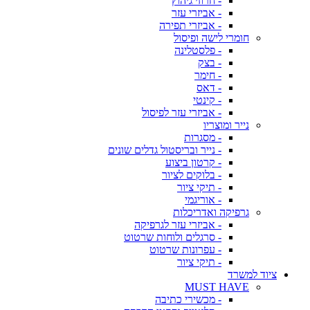
- חרוזי גיהוץ
- אביזרי עזר
- אביזרי תפירה
חומרי לישה ופיסול
- פלסטלינה
- בצק
- חימר
- דאס
- קינטי
- אביזרי עזר לפיסול
נייר ומוצריו
- מסגרות
- נייר ובריסטול גדלים שונים
- קרטון ביצוע
- בלוקים לציור
- תיקי ציור
- אוריגמי
גרפיקה ואדריכלות
- אביזרי עזר לגרפיקה
- סרגלים ולוחות שרטוט
- עפרונות שרטוט
- תיקי ציור
ציוד למשרד
MUST HAVE
- מכשירי כתיבה