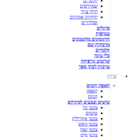
קלסרים
שמרדפים
תיקי ציור
תיקיות אוגדנים
ופולדרים
סרגלים
עטיפות
תרגומונים מחשבונים
מדבקות שם
קלמרים
כלי נגינה
שרטוט וגרפיקה
ערכות לבתי ספר
יצירה
קאפה וקנווס
קאפה
קנווס
טושים וצבעים למיניהם
צבעי בד
טושים
צבעי אקריליק
צבעי גואש
צבעי שמן
צבעי מים