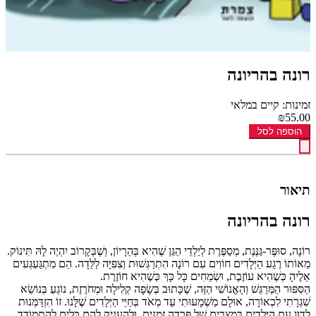
רונה בהריונה
זמינות: קיים במלאי
₪55.00
הוספה לסל
תיאור
רונה בהריונה
רוֹנָה, סוּפֶּר-גַּנֶּנֶת, מְסַפֶּרֶת לְיַלְדֵי הַגַּן שֶׁהִיא בְּהֵרָיוֹן, וְשֶׁבְּקָרוֹב יִהְיֶה לָהּ תִּינוֹק.
מֵאוֹתוֹ רֶגַע הַיְּלָדִים חוֹוִים עִם רוֹנָה הִתְרַגְּשׁוּת וְצִפִּיָּה לַלֵּדָה. הֵם מִתְגַּעְגְּעִים
אֵלֶיהָ כְּשֶׁהִיא עוֹזֶבֶת, וּשְׂמֵחִים כָּל כָּךְ כְּשֶׁהִיא חוֹזֶרֶת.
הַסִּפּוּר הַמְּרַגֵּשׁ וְהָאֱנוֹשִׁי הַזֶּה, שֶׁכָּתוּב בְּשָׂפָה קְלִילָה וּמְחֹרֶזֶת, נוֹגֵעַ בְּנוֹשֵׂא
שִׁגְרָתִי לִכְאוֹרָה, אוּלָם מַשְׁמָעוּתִי עַד מְאֹד בְּחַיֵּי הַיְּלָדִים שֶׁלָּנוּ. זוֹ הִזְדַּמְּנוּת
לָדוּן עִם הַיְּלָדִים בְּמַצָּבִים שֶׁל פְּרֵדָה זְמַנִּית, וּלְהַעֲנִיק לָהֶם כֵּלִים לְהִתְמוֹדֵד