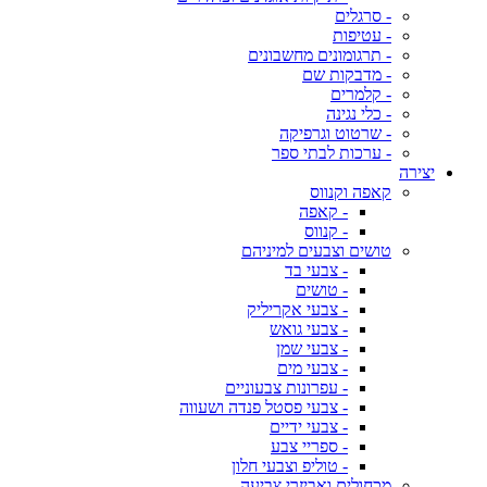
- סרגלים
- עטיפות
- תרגומונים מחשבונים
- מדבקות שם
- קלמרים
- כלי נגינה
- שרטוט וגרפיקה
- ערכות לבתי ספר
יצירה
קאפה וקנווס
- קאפה
- קנווס
טושים וצבעים למיניהם
- צבעי בד
- טושים
- צבעי אקריליק
- צבעי גואש
- צבעי שמן
- צבעי מים
- עפרונות צבעוניים
- צבעי פסטל פנדה ושעווה
- צבעי ידיים
- ספריי צבע
- טוליפ וצבעי חלון
מכחולים ואביזרי צביעה