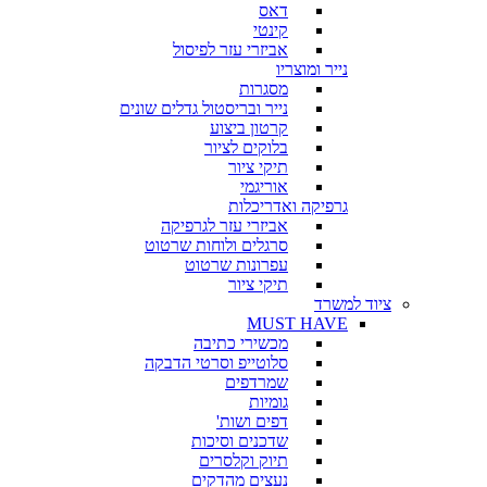
דאס
קינטי
אביזרי עזר לפיסול
נייר ומוצריו
מסגרות
נייר ובריסטול גדלים שונים
קרטון ביצוע
בלוקים לציור
תיקי ציור
אוריגמי
גרפיקה ואדריכלות
אביזרי עזר לגרפיקה
סרגלים ולוחות שרטוט
עפרונות שרטוט
תיקי ציור
ציוד למשרד
MUST HAVE
מכשירי כתיבה
סלוטייפ וסרטי הדבקה
שמרדפים
גומיות
דפים ושות'
שדכנים וסיכות
תיוק וקלסרים
נעצים מהדקים