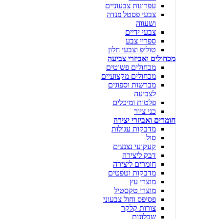
עפרונות צבעוניים
צבעי פסטל פנדה
ושעווה
צבעי ידיים
ספריי צבע
טוליפ וצבעי חלון
מכחולים ואביזרי צביעה
מכחולים פשוטים
מכחולים מקצועיים
מברשות וספוגים
לצביעה
פלטות ומיכלים
כני ציור
חומרים ואביזרי יצירה
מדבקות עגולות
סול
קעקועי נצנצים
דבק ליצירה
חומרים ליצירה
מדבקות וטפטים
מוצרי עץ
מוצרי טקסטיל
פסיפס וחול צבעוני
צורות קלקר
שבלונות