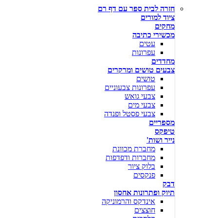
חזרה לבית ספר עם דף רם
ציוד למורים
מחקים
מכשירי כתיבה
עטים
עפרונות
מחדדים
צבעים טושים ומרקרים
טושים
עפרונות צבעוניים
צבעי גואש
צבעי מים
צבעי פסטל ופנדה
מספריים
טיפקס
נייר ושות'
מחברת מכוונת
מחברות ודפדפות
בלוק ציור
פנקסים
דבק
תיוק ופתרונות אחסון
אינדקס והרמוניקה
חוצצים