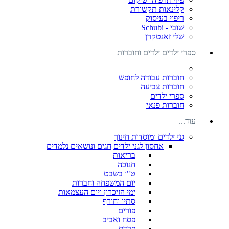
קלינאות תקשורת
ריפוי בעיסוק
שובי - Schubi
שלי זאנטקרן
ספרי ילדים ילדים וחוברות
חוברות עבודה לחופש
חוברות צביעה
ספרי ילדים
חוברות פנאי
עוד...
גני ילדים ומוסדות חינוך
אחסון לגני ילדים
חגים ונושאים נלמדים
בריאות
חנוכה
ט"ו בשבט
יום המשפחה וחברות
ימי הזיכרון ויום העצמאות
סתיו וחורף
פורים
פסח ואביב
פרדס