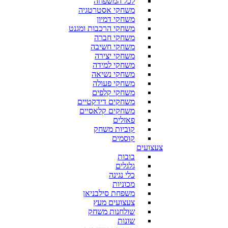
לכל המשפחה
משחקי אסטרטגיה
משחקי דמיון
משחקי הרכבות ומגנט
משחקי חברה
משחקי חשיבה
משחקי יצירה
משחקי למידה
משחקי נשיאה
משחקי פעולה
משחקי קלפים
משחקים דידקטיים
משחקים קלאסיים
פאזלים
קוביות משחק
קוסמים
צעצועים
בובות
גלגלים
כלי נגינה
מכוניות
משפחת סילבניאן
צעצועים מעץ
שולחנות משחק
שונות