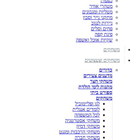
כפפות
מטהרי אוויר
מטליות ומגבונים
מתקני נייר וסבון
ניירות לנגוב
פחים וסלים
פינת קפה
שקיות אוכל ואשפה
משחקים
משחקים וצעצועים
כדורים
מדענים צעירים
משחקי חצר
מתנות לימי הולדת
ספורט ביתי
משחקים
לגו ופליימוביל
לומדים אנגלית
לכל המשפחה
משחקי אסטרטגיה
משחקי דמיון
משחקי הרכבות ומגנט
משחקי חברה