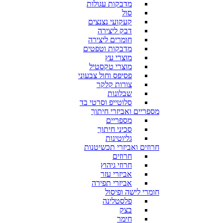
מדבקות עגולות
סול
קעקועי נצנצים
דבק ליצירה
חומרים ליצירה
מדבקות וטפטים
מוצרי עץ
מוצרי טקסטיל
פסיפס וחול צבעוני
צורות קלקר
שבלונות
סלוטייפ וסרטי בד
מספריים ואביזרי חיתוך
מספריים
סכיני חיתוך
גליוטינות
חרוזים ואביזרי תכשיטנות
חרוזים
חרוזי גיהוץ
אביזרי עזר
אביזרי תפירה
חומרי לישה ופיסול
פלסטלינה
בצק
חימר