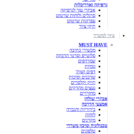
גרפיקה ואדריכלות
אביזרי עזר לגרפיקה
סרגלים ולוחות שרטוט
עפרונות שרטוט
תיקי ציור
ציוד למשרד
MUST HAVE
מכשירי כתיבה
סלוטייפ וסרטי הדבקה
שמרדפים
גומיות
דפים ושות'
שדכנים וסיכות
תיוק וקלסרים
נעצים מהדקים
מחוררים
אביזרי שולחן
אמצעי הדרכה
בידוריות והגברה
לוחות
מקרנים
טכנולוגיה ומיכון משרדי
טלפונים