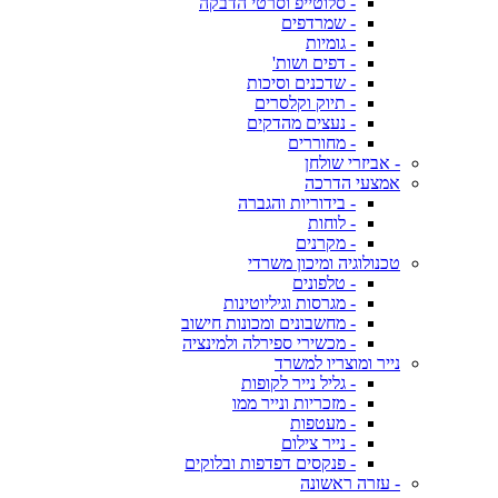
- סלוטייפ וסרטי הדבקה
- שמרדפים
- גומיות
- דפים ושות'
- שדכנים וסיכות
- תיוק וקלסרים
- נעצים מהדקים
- מחוררים
- אביזרי שולחן
אמצעי הדרכה
- בידוריות והגברה
- לוחות
- מקרנים
טכנולוגיה ומיכון משרדי
- טלפונים
- מגרסות וגיליוטינות
- מחשבונים ומכונות חישוב
- מכשירי ספירלה ולמינציה
נייר ומוצריו למשרד
- גליל נייר לקופות
- מזכריות ונייר ממו
- מעטפות
- נייר צילום
- פנקסים דפדפות ובלוקים
- עזרה ראשונה