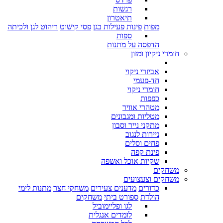
רגשות
תיאטרון
מפות
פינות פעילות בגן
פסי קישוט
ריהוט לגן ולכיתה
ספות
הדפסה על מתנות
חומרי ניקיון ומזון
אביזרי ניקוי
חד-פעמי
חומרי ניקוי
כפפות
מטהרי אוויר
מטליות ומגבונים
מתקני נייר וסבון
ניירות לנגוב
פחים וסלים
פינת קפה
שקיות אוכל ואשפה
משחקים
משחקים וצעצועים
כדורים
מדענים צעירים
משחקי חצר
מתנות לימי
הולדת
ספורט ביתי
משחקים
לגו ופליימוביל
לומדים אנגלית