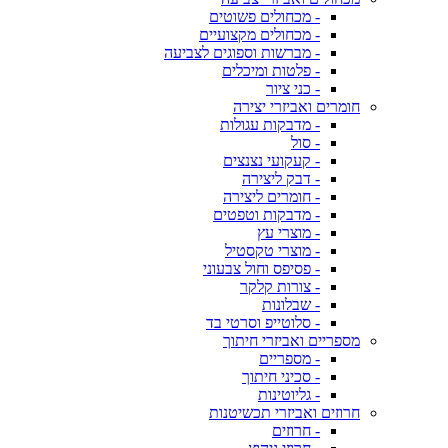
- מכחולים פשוטים
- מכחולים מקצועיים
- מברשות וספוגים לצביעה
- פלטות ומיכלים
- כני ציור
חומרים ואביזרי יצירה
- מדבקות עגולות
- סול
- קעקועי נצנצים
- דבק ליצירה
- חומרים ליצירה
- מדבקות וטפטים
- מוצרי עץ
- מוצרי טקסטיל
- פסיפס וחול צבעוני
- צורות קלקר
- שבלונות
- סלוטייפ וסרטי בד
מספריים ואביזרי חיתוך
- מספריים
- סכיני חיתוך
- גליוטינות
חרוזים ואביזרי תכשיטנות
- חרוזים