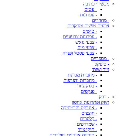
מכשירי כתיבה
- עטים
- עפרונות
- מחדדים
צבעים טושים ומרקרים
- טושים
- עפרונות צבעוניים
- צבעי גואש
- צבעי מים
- צבעי פסטל ופנדה
- מספריים
- טיפקס
נייר ושות'
- מחברת מכוונת
- מחברות ודפדפות
- בלוק ציור
- פנקסים
- דבק
תיוק ופתרונות אחסון
- אינדקס והרמוניקה
- חוצצים
- קלסרים
- שמרדפים
- תיקי ציור
- תיקיות אוגדנים ופולדרים