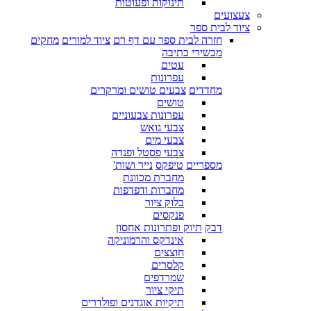
תינוקות ופעוטות
צעצועים
ציוד לבית ספר
חזרה לבית ספר עם דף רם
ציוד למורים
מחקים
מכשירי כתיבה
עטים
עפרונות
מחדדים
צבעים טושים ומרקרים
טושים
עפרונות צבעוניים
צבעי גואש
צבעי מים
צבעי פסטל ופנדה
מספריים
טיפקס
נייר ושות'
מחברת מכוונת
מחברות ודפדפות
בלוק ציור
פנקסים
דבק
תיוק ופתרונות אחסון
אינדקס והרמוניקה
חוצצים
קלסרים
שמרדפים
תיקי ציור
תיקיות אוגדנים ופולדרים