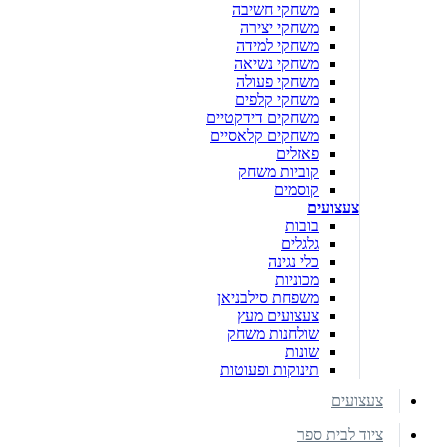
משחקי חשיבה
משחקי יצירה
משחקי למידה
משחקי נשיאה
משחקי פעולה
משחקי קלפים
משחקים דידקטיים
משחקים קלאסיים
פאזלים
קוביות משחק
קוסמים
צעצועים
בובות
גלגלים
כלי נגינה
מכוניות
משפחת סילבניאן
צעצועים מעץ
שולחנות משחק
שונות
תינוקות ופעוטות
צעצועים
ציוד לבית ספר