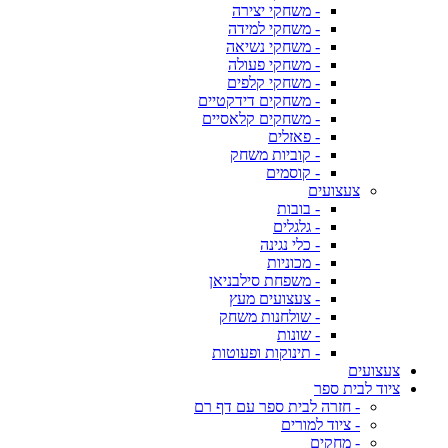
- משחקי יצירה
- משחקי למידה
- משחקי נשיאה
- משחקי פעולה
- משחקי קלפים
- משחקים דידקטיים
- משחקים קלאסיים
- פאזלים
- קוביות משחק
- קוסמים
צעצועים
- בובות
- גלגלים
- כלי נגינה
- מכוניות
- משפחת סילבניאן
- צעצועים מעץ
- שולחנות משחק
- שונות
- תינוקות ופעוטות
צעצועים
ציוד לבית ספר
- חזרה לבית ספר עם דף רם
- ציוד למורים
- מחקים