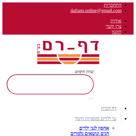
התחברות
dafram.online@gmail.com
אודות
צרו קשר
תקנון
שדה חיפוש
דף הבית
גני ילדים ומוסדות חינוך
אחסון לגני ילדים
חגים ונושאים נלמדים