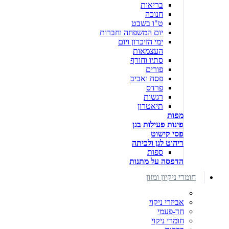
בריאות
חנוכה
ט"ו בשבט
יום המשפחה וחברות
ימי הזיכרון ויום
העצמאות
סתיו וחורף
פורים
פסח ואביב
פרדס
רגשות
תיאטרון
מפות
פינות פעילות בגן
פסי קישוט
ריהוט לגן ולכיתה
ספות
הדפסה על מתנות
חומרי ניקיון ומזון
אביזרי ניקוי
חד-פעמי
חומרי ניקוי