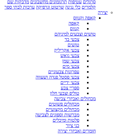
סרגלים
עטיפות
תרגומונים מחשבונים
מדבקות שם
קלמרים
כלי נגינה
שרטוט וגרפיקה
ערכות לבתי ספר
יצירה
קאפה וקנווס
קאפה
קנווס
טושים וצבעים למיניהם
צבעי בד
טושים
צבעי אקריליק
צבעי גואש
צבעי שמן
צבעי מים
עפרונות צבעוניים
צבעי פסטל פנדה ושעווה
צבעי ידיים
ספריי צבע
טוליפ וצבעי חלון
מכחולים ואביזרי צביעה
מכחולים פשוטים
מכחולים מקצועיים
מברשות וספוגים לצביעה
פלטות ומיכלים
כני ציור
חומרים ואביזרי יצירה