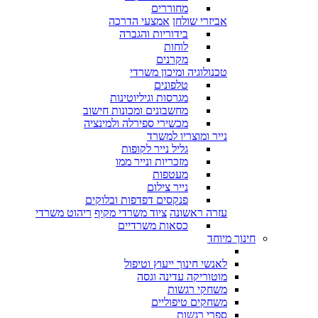
מחוררים
אביזרי שולחן
אמצעי הדרכה
בידוריות והגברה
לוחות
מקרנים
טכנולוגיה ומיכון משרדי
טלפונים
מגרסות וגיליוטינות
מחשבונים ומכונות חישוב
מכשירי ספירלה ולמינציה
נייר ומוצריו למשרד
גליל נייר לקופות
מזכריות ונייר ממו
מעטפות
נייר צילום
פנקסים דפדפות ובלוקים
עזרה ראשונה
ציוד משרדי מקיף
ריהוט משרדי
כסאות משרדיים
חינוך מיוחד
לאנשי חינוך ייעוץ וטיפול
מוטוריקה עדינה וגסה
משחקי רגשות
משחקים טיפוליים
ספרי רגשות