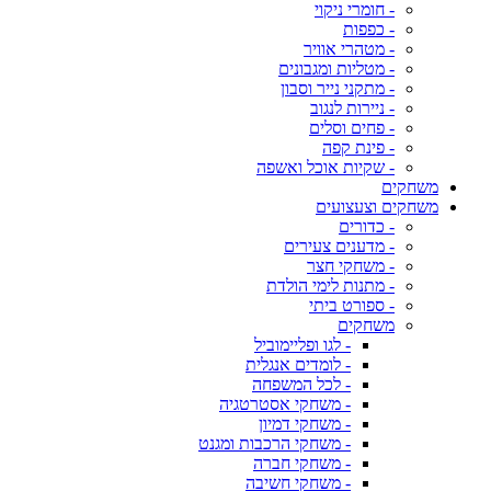
- חומרי ניקוי
- כפפות
- מטהרי אוויר
- מטליות ומגבונים
- מתקני נייר וסבון
- ניירות לנגוב
- פחים וסלים
- פינת קפה
- שקיות אוכל ואשפה
משחקים
משחקים וצעצועים
- כדורים
- מדענים צעירים
- משחקי חצר
- מתנות לימי הולדת
- ספורט ביתי
משחקים
- לגו ופליימוביל
- לומדים אנגלית
- לכל המשפחה
- משחקי אסטרטגיה
- משחקי דמיון
- משחקי הרכבות ומגנט
- משחקי חברה
- משחקי חשיבה