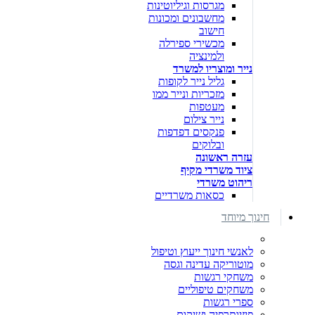
מגרסות וגיליוטינות
מחשבונים ומכונות
חישוב
מכשירי ספירלה
ולמינציה
נייר ומוצריו למשרד
גליל נייר לקופות
מזכריות ונייר ממו
מעטפות
נייר צילום
פנקסים דפדפות
ובלוקים
עזרה ראשונה
ציוד משרדי מקיף
ריהוט משרדי
כסאות משרדיים
חינוך מיוחד
לאנשי חינוך ייעוץ וטיפול
מוטוריקה עדינה וגסה
משחקי רגשות
משחקים טיפוליים
ספרי רגשות
פיזיותרפיה ושיקום