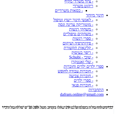
- ציוד משרדי מקיף
ריהוט משרדי
- כסאות משרדיים
חינוך מיוחד
- לאנשי חינוך ייעוץ וטיפול
- מוטוריקה עדינה וגסה
- משחקי רגשות
- משחקים טיפוליים
- ספרי רגשות
- פיזיותרפיה ושיקום
- קלינאות תקשורת
- ריפוי בעיסוק
- שובי - Schubi
- שלי זאנטקרן
ספרי ילדים ילדים וחוברות
- חוברות עבודה לחופש
- חוברות צביעה
- ספרי ילדים
- חוברות פנאי
התחברות
dafram.online@gmail.com
***משלוח עד הבית מוזל ב- 29 ש"ח בקניה מעל 289 ש"ח שליח עד הבית ***
***מש