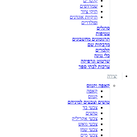
קלסרים
שמרדפים
תיקי ציור
תיקיות אוגדנים
ופולדרים
סרגלים
עטיפות
תרגומונים מחשבונים
מדבקות שם
קלמרים
כלי נגינה
שרטוט וגרפיקה
ערכות לבתי ספר
יצירה
קאפה וקנווס
קאפה
קנווס
טושים וצבעים למיניהם
צבעי בד
טושים
צבעי אקריליק
צבעי גואש
צבעי שמן
צבעי מים