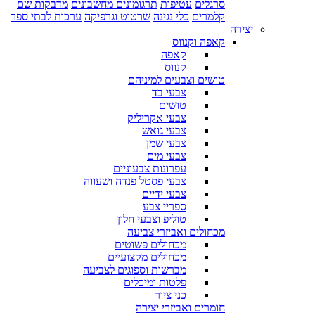
סרגלים
עטיפות
תרגומונים מחשבונים
מדבקות שם
קלמרים
כלי נגינה
שרטוט וגרפיקה
ערכות לבתי ספר
יצירה
קאפה וקנווס
קאפה
קנווס
טושים וצבעים למיניהם
צבעי בד
טושים
צבעי אקריליק
צבעי גואש
צבעי שמן
צבעי מים
עפרונות צבעוניים
צבעי פסטל פנדה ושעווה
צבעי ידיים
ספריי צבע
טוליפ וצבעי חלון
מכחולים ואביזרי צביעה
מכחולים פשוטים
מכחולים מקצועיים
מברשות וספוגים לצביעה
פלטות ומיכלים
כני ציור
חומרים ואביזרי יצירה