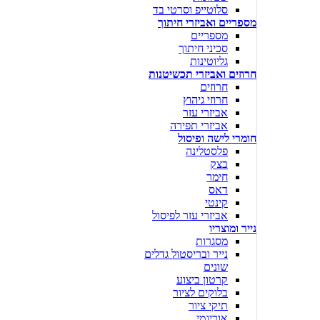
סלוטייפ וסרטי בד
מספריים ואביזרי חיתוך
מספריים
סכיני חיתוך
גליוטינות
חרוזים ואביזרי תכשיטנות
חרוזים
חרוזי גיהוץ
אביזרי עזר
אביזרי תפירה
חומרי לישה ופיסול
פלסטלינה
בצק
חימר
דאס
קינטי
אביזרי עזר לפיסול
נייר ומוצריו
מסגרות
נייר ובריסטול גדלים
שונים
קרטון ביצוע
בלוקים לציור
תיקי ציור
אוריגמי