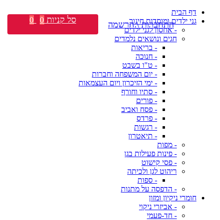
דף הבית
סל קניות
0
0
גני ילדים ומוסדות חינוך
התחברות \ הרשמה
- אחסון לגני ילדים
חגים ונושאים נלמדים
- בריאות
- חנוכה
- ט"ו בשבט
- יום המשפחה וחברות
- ימי הזיכרון ויום העצמאות
- סתיו וחורף
- פורים
- פסח ואביב
- פרדס
- רגשות
- תיאטרון
- מפות
- פינות פעילות בגן
- פסי קישוט
ריהוט לגן ולכיתה
- ספות
- הדפסה על מתנות
חומרי ניקיון ומזון
- אביזרי ניקוי
- חד-פעמי