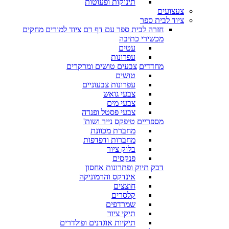
תינוקות ופעוטות
צעצועים
ציוד לבית ספר
חזרה לבית ספר עם דף רם
ציוד למורים
מחקים
מכשירי כתיבה
עטים
עפרונות
מחדדים
צבעים טושים ומרקרים
טושים
עפרונות צבעוניים
צבעי גואש
צבעי מים
צבעי פסטל ופנדה
מספריים
טיפקס
נייר ושות'
מחברת מכוונת
מחברות ודפדפות
בלוק ציור
פנקסים
דבק
תיוק ופתרונות אחסון
אינדקס והרמוניקה
חוצצים
קלסרים
שמרדפים
תיקי ציור
תיקיות אוגדנים ופולדרים