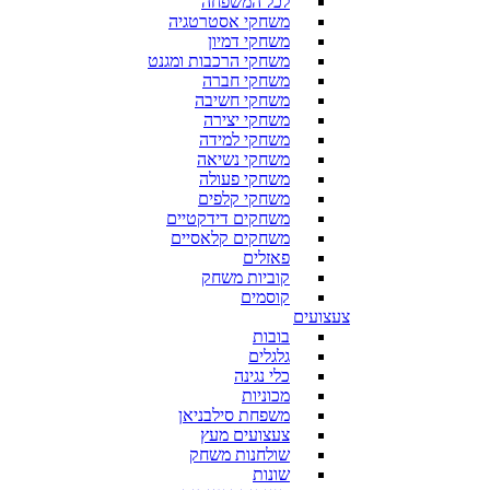
לכל המשפחה
משחקי אסטרטגיה
משחקי דמיון
משחקי הרכבות ומגנט
משחקי חברה
משחקי חשיבה
משחקי יצירה
משחקי למידה
משחקי נשיאה
משחקי פעולה
משחקי קלפים
משחקים דידקטיים
משחקים קלאסיים
פאזלים
קוביות משחק
קוסמים
צעצועים
בובות
גלגלים
כלי נגינה
מכוניות
משפחת סילבניאן
צעצועים מעץ
שולחנות משחק
שונות