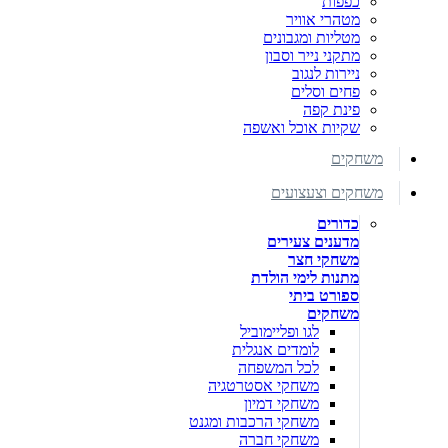
כפפות
מטהרי אוויר
מטליות ומגבונים
מתקני נייר וסבון
ניירות לנגוב
פחים וסלים
פינת קפה
שקיות אוכל ואשפה
משחקים
משחקים וצעצועים
כדורים
מדענים צעירים
משחקי חצר
מתנות לימי הולדת
ספורט ביתי
משחקים
לגו ופליימוביל
לומדים אנגלית
לכל המשפחה
משחקי אסטרטגיה
משחקי דמיון
משחקי הרכבות ומגנט
משחקי חברה