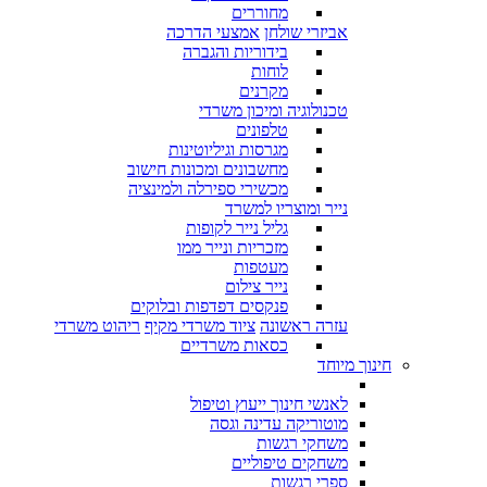
מחוררים
אביזרי שולחן
אמצעי הדרכה
בידוריות והגברה
לוחות
מקרנים
טכנולוגיה ומיכון משרדי
טלפונים
מגרסות וגיליוטינות
מחשבונים ומכונות חישוב
מכשירי ספירלה ולמינציה
נייר ומוצריו למשרד
גליל נייר לקופות
מזכריות ונייר ממו
מעטפות
נייר צילום
פנקסים דפדפות ובלוקים
עזרה ראשונה
ציוד משרדי מקיף
ריהוט משרדי
כסאות משרדיים
חינוך מיוחד
לאנשי חינוך ייעוץ וטיפול
מוטוריקה עדינה וגסה
משחקי רגשות
משחקים טיפוליים
ספרי רגשות