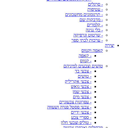
- סרגלים
- עטיפות
- תרגומונים מחשבונים
- מדבקות שם
- קלמרים
- כלי נגינה
- שרטוט וגרפיקה
- ערכות לבתי ספר
יצירה
קאפה וקנווס
- קאפה
- קנווס
טושים וצבעים למיניהם
- צבעי בד
- טושים
- צבעי אקריליק
- צבעי גואש
- צבעי שמן
- צבעי מים
- עפרונות צבעוניים
- צבעי פסטל פנדה ושעווה
- צבעי ידיים
- ספריי צבע
- טוליפ וצבעי חלון
מכחולים ואביזרי צביעה