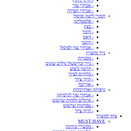
- חרוזי גיהוץ
- אביזרי עזר
- אביזרי תפירה
חומרי לישה ופיסול
- פלסטלינה
- בצק
- חימר
- דאס
- קינטי
- אביזרי עזר לפיסול
נייר ומוצריו
- מסגרות
- נייר ובריסטול גדלים שונים
- קרטון ביצוע
- בלוקים לציור
- תיקי ציור
- אוריגמי
גרפיקה ואדריכלות
- אביזרי עזר לגרפיקה
- סרגלים ולוחות שרטוט
- עפרונות שרטוט
- תיקי ציור
ציוד למשרד
MUST HAVE
- מכשירי כתיבה