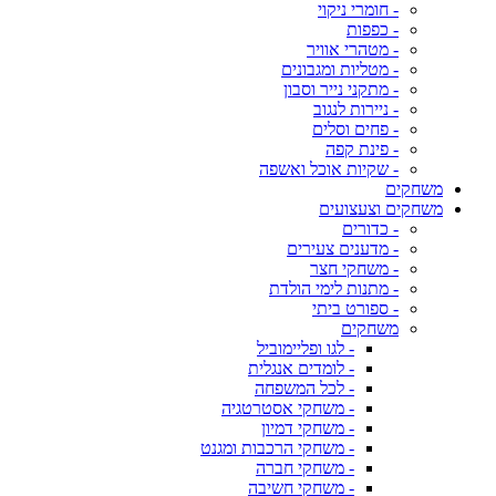
- חומרי ניקוי
- כפפות
- מטהרי אוויר
- מטליות ומגבונים
- מתקני נייר וסבון
- ניירות לנגוב
- פחים וסלים
- פינת קפה
- שקיות אוכל ואשפה
משחקים
משחקים וצעצועים
- כדורים
- מדענים צעירים
- משחקי חצר
- מתנות לימי הולדת
- ספורט ביתי
משחקים
- לגו ופליימוביל
- לומדים אנגלית
- לכל המשפחה
- משחקי אסטרטגיה
- משחקי דמיון
- משחקי הרכבות ומגנט
- משחקי חברה
- משחקי חשיבה