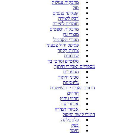
מדבקות עגולות
סול
קעקועי נצנצים
דבק ליצירה
חומרים ליצירה
מדבקות וטפטים
מוצרי עץ
מוצרי טקסטיל
פסיפס וחול צבעוני
צורות קלקר
שבלונות
סלוטייפ וסרטי בד
מספריים ואביזרי חיתוך
מספריים
סכיני חיתוך
גליוטינות
חרוזים ואביזרי תכשיטנות
חרוזים
חרוזי גיהוץ
אביזרי עזר
אביזרי תפירה
חומרי לישה ופיסול
פלסטלינה
בצק
חימר