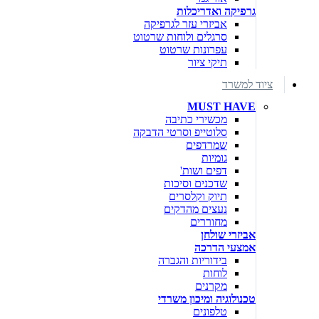
גרפיקה ואדריכלות
אביזרי עזר לגרפיקה
סרגלים ולוחות שרטוט
עפרונות שרטוט
תיקי ציור
ציוד למשרד
MUST HAVE
מכשירי כתיבה
סלוטייפ וסרטי הדבקה
שמרדפים
גומיות
דפים ושות'
שדכנים וסיכות
תיוק וקלסרים
נעצים מהדקים
מחוררים
אביזרי שולחן
אמצעי הדרכה
בידוריות והגברה
לוחות
מקרנים
טכנולוגיה ומיכון משרדי
טלפונים