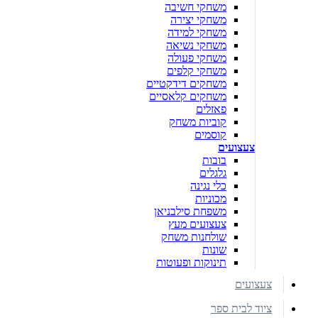
משחקי חשיבה
משחקי יצירה
משחקי למידה
משחקי נשיאה
משחקי פעולה
משחקי קלפים
משחקים דידקטיים
משחקים קלאסיים
פאזלים
קוביות משחק
קוסמים
צעצועים
בובות
גלגלים
כלי נגינה
מכוניות
משפחת סילבניאן
צעצועים מעץ
שולחנות משחק
שונות
תינוקות ופעוטות
צעצועים
ציוד לבית ספר