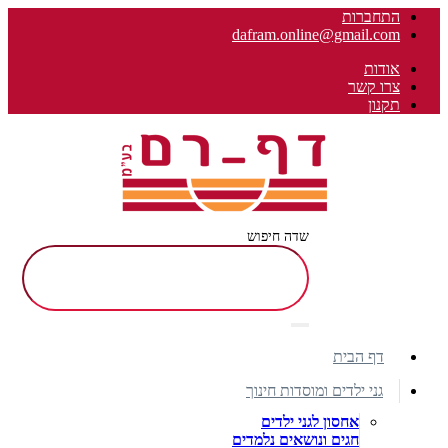
התחברות
dafram.online@gmail.com
אודות
צרו קשר
תקנון
שדה חיפוש
דף הבית
גני ילדים ומוסדות חינוך
אחסון לגני ילדים
חגים ונושאים נלמדים