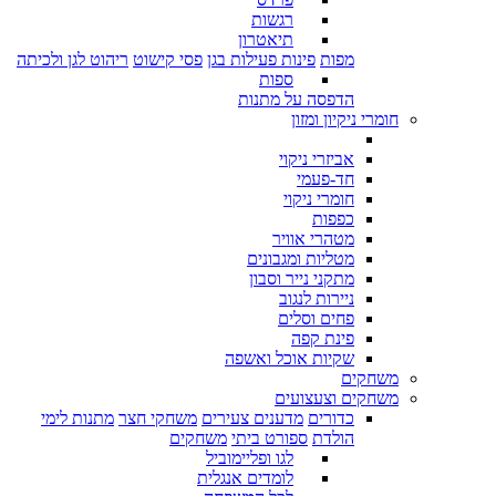
רגשות
תיאטרון
מפות
פינות פעילות בגן
פסי קישוט
ריהוט לגן ולכיתה
ספות
הדפסה על מתנות
חומרי ניקיון ומזון
אביזרי ניקוי
חד-פעמי
חומרי ניקוי
כפפות
מטהרי אוויר
מטליות ומגבונים
מתקני נייר וסבון
ניירות לנגוב
פחים וסלים
פינת קפה
שקיות אוכל ואשפה
משחקים
משחקים וצעצועים
כדורים
מדענים צעירים
משחקי חצר
מתנות לימי
הולדת
ספורט ביתי
משחקים
לגו ופליימוביל
לומדים אנגלית