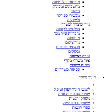
מגרסות וגיליוטינות
מחשבונים ומכונות
חישוב
מכשירי ספירלה
ולמינציה
נייר ומוצריו למשרד
גליל נייר לקופות
מזכריות ונייר ממו
מעטפות
נייר צילום
פנקסים דפדפות
ובלוקים
עזרה ראשונה
ציוד משרדי מקיף
ריהוט משרדי
כסאות משרדיים
חינוך מיוחד
לאנשי חינוך ייעוץ וטיפול
מוטוריקה עדינה וגסה
משחקי רגשות
משחקים טיפוליים
ספרי רגשות
פיזיותרפיה ושיקום