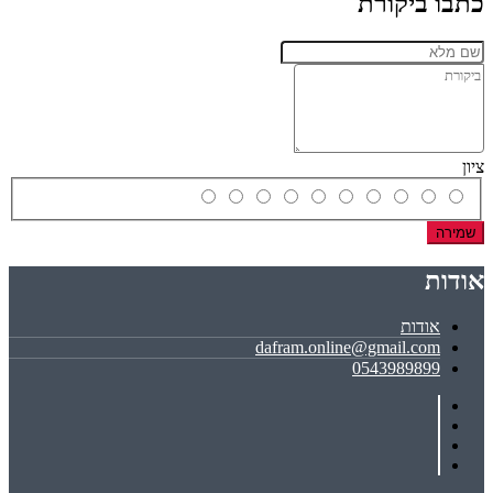
כתבו ביקורת
ציון
שמירה
אודות
אודות
dafram.online@gmail.com
0543989899