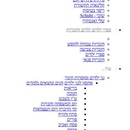
קלינאות תקשורת
ריפוי בעיסוק
שובי - Schubi
שלי זאנטקרן
ספרי ילדים ילדים וחוברות
חוברות עבודה לחופש
חוברות צביעה
ספרי ילדים
חוברות פנאי
עוד...
גני ילדים ומוסדות חינוך
אחסון לגני ילדים
חגים ונושאים נלמדים
בריאות
חנוכה
ט"ו בשבט
יום המשפחה וחברות
ימי הזיכרון ויום העצמאות
סתיו וחורף
פורים
פסח ואביב
פרדס