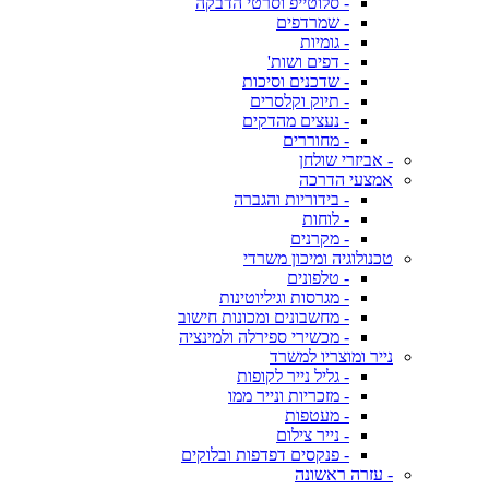
- סלוטייפ וסרטי הדבקה
- שמרדפים
- גומיות
- דפים ושות'
- שדכנים וסיכות
- תיוק וקלסרים
- נעצים מהדקים
- מחוררים
- אביזרי שולחן
אמצעי הדרכה
- בידוריות והגברה
- לוחות
- מקרנים
טכנולוגיה ומיכון משרדי
- טלפונים
- מגרסות וגיליוטינות
- מחשבונים ומכונות חישוב
- מכשירי ספירלה ולמינציה
נייר ומוצריו למשרד
- גליל נייר לקופות
- מזכריות ונייר ממו
- מעטפות
- נייר צילום
- פנקסים דפדפות ובלוקים
- עזרה ראשונה