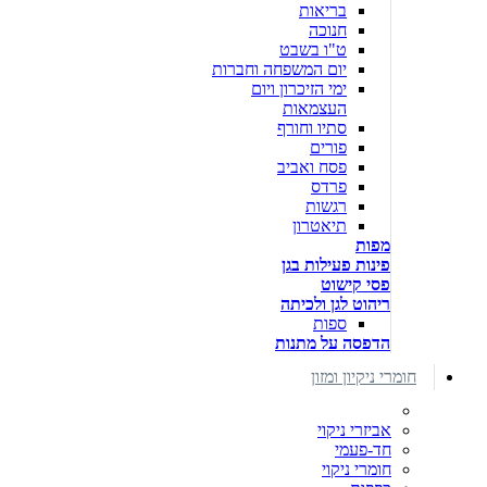
בריאות
חנוכה
ט"ו בשבט
יום המשפחה וחברות
ימי הזיכרון ויום
העצמאות
סתיו וחורף
פורים
פסח ואביב
פרדס
רגשות
תיאטרון
מפות
פינות פעילות בגן
פסי קישוט
ריהוט לגן ולכיתה
ספות
הדפסה על מתנות
חומרי ניקיון ומזון
אביזרי ניקוי
חד-פעמי
חומרי ניקוי