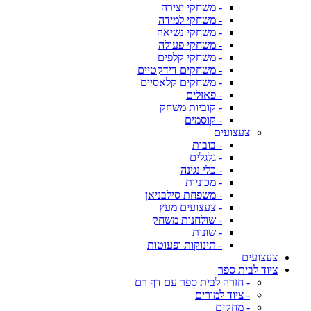
- משחקי יצירה
- משחקי למידה
- משחקי נשיאה
- משחקי פעולה
- משחקי קלפים
- משחקים דידקטיים
- משחקים קלאסיים
- פאזלים
- קוביות משחק
- קוסמים
צעצועים
- בובות
- גלגלים
- כלי נגינה
- מכוניות
- משפחת סילבניאן
- צעצועים מעץ
- שולחנות משחק
- שונות
- תינוקות ופעוטות
צעצועים
ציוד לבית ספר
- חזרה לבית ספר עם דף רם
- ציוד למורים
- מחקים