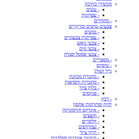
מכשירי כתיבה
- עטים
- עפרונות
- מחדדים
צבעים טושים ומרקרים
- טושים
- עפרונות צבעוניים
- צבעי גואש
- צבעי מים
- צבעי פסטל ופנדה
- מספריים
- טיפקס
נייר ושות'
- מחברת מכוונת
- מחברות ודפדפות
- בלוק ציור
- פנקסים
- דבק
תיוק ופתרונות אחסון
- אינדקס והרמוניקה
- חוצצים
- קלסרים
- שמרדפים
- תיקי ציור
- תיקיות אוגדנים ופולדרים