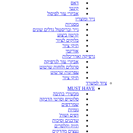
דאס
קינטי
אביזרי עזר לפיסול
נייר ומוצריו
מסגרות
נייר ובריסטול גדלים שונים
קרטון ביצוע
בלוקים לציור
תיקי ציור
אוריגמי
גרפיקה ואדריכלות
אביזרי עזר לגרפיקה
סרגלים ולוחות שרטוט
עפרונות שרטוט
תיקי ציור
ציוד למשרד
MUST HAVE
מכשירי כתיבה
סלוטייפ וסרטי הדבקה
שמרדפים
גומיות
דפים ושות'
שדכנים וסיכות
תיוק וקלסרים
נעצים מהדקים