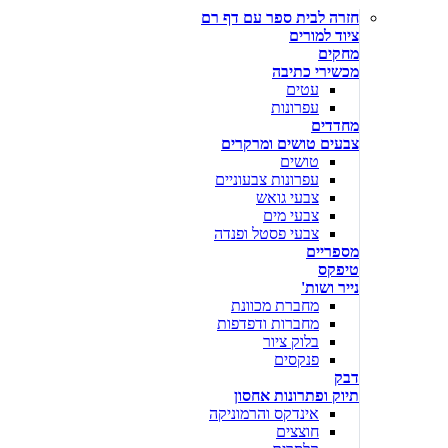
חזרה לבית ספר עם דף רם
ציוד למורים
מחקים
מכשירי כתיבה
עטים
עפרונות
מחדדים
צבעים טושים ומרקרים
טושים
עפרונות צבעוניים
צבעי גואש
צבעי מים
צבעי פסטל ופנדה
מספריים
טיפקס
נייר ושות'
מחברת מכוונת
מחברות ודפדפות
בלוק ציור
פנקסים
דבק
תיוק ופתרונות אחסון
אינדקס והרמוניקה
חוצצים