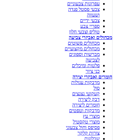
עפרונות צבעוניים
צבעי פסטל פנדה
ושעווה
צבעי ידיים
ספריי צבע
טוליפ וצבעי חלון
מכחולים ואביזרי צביעה
מכחולים פשוטים
מכחולים מקצועיים
מברשות וספוגים
לצביעה
פלטות ומיכלים
כני ציור
חומרים ואביזרי יצירה
מדבקות עגולות
סול
קעקועי נצנצים
דבק ליצירה
חומרים ליצירה
מדבקות וטפטים
מוצרי עץ
מוצרי טקסטיל
פסיפס וחול צבעוני
צורות קלקר
שבלונות