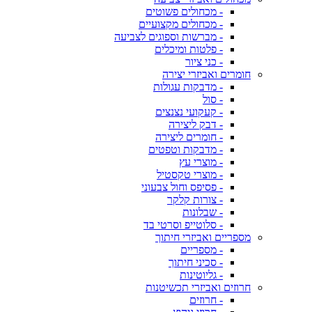
- מכחולים פשוטים
- מכחולים מקצועיים
- מברשות וספוגים לצביעה
- פלטות ומיכלים
- כני ציור
חומרים ואביזרי יצירה
- מדבקות עגולות
- סול
- קעקועי נצנצים
- דבק ליצירה
- חומרים ליצירה
- מדבקות וטפטים
- מוצרי עץ
- מוצרי טקסטיל
- פסיפס וחול צבעוני
- צורות קלקר
- שבלונות
- סלוטייפ וסרטי בד
מספריים ואביזרי חיתוך
- מספריים
- סכיני חיתוך
- גליוטינות
חרוזים ואביזרי תכשיטנות
- חרוזים