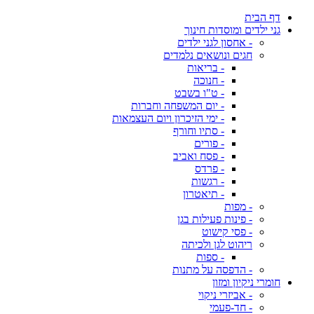
דף הבית
גני ילדים ומוסדות חינוך
- אחסון לגני ילדים
חגים ונושאים נלמדים
- בריאות
- חנוכה
- ט"ו בשבט
- יום המשפחה וחברות
- ימי הזיכרון ויום העצמאות
- סתיו וחורף
- פורים
- פסח ואביב
- פרדס
- רגשות
- תיאטרון
- מפות
- פינות פעילות בגן
- פסי קישוט
ריהוט לגן ולכיתה
- ספות
- הדפסה על מתנות
חומרי ניקיון ומזון
- אביזרי ניקוי
- חד-פעמי