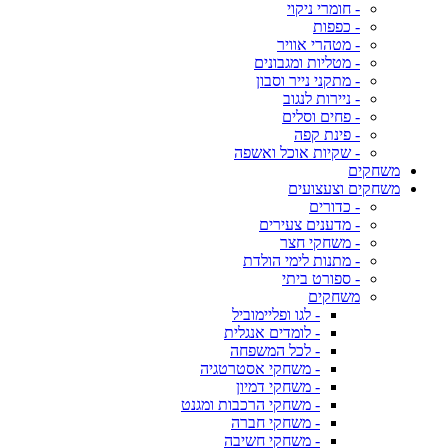
- חומרי ניקוי
- כפפות
- מטהרי אוויר
- מטליות ומגבונים
- מתקני נייר וסבון
- ניירות לנגוב
- פחים וסלים
- פינת קפה
- שקיות אוכל ואשפה
משחקים
משחקים וצעצועים
- כדורים
- מדענים צעירים
- משחקי חצר
- מתנות לימי הולדת
- ספורט ביתי
משחקים
- לגו ופליימוביל
- לומדים אנגלית
- לכל המשפחה
- משחקי אסטרטגיה
- משחקי דמיון
- משחקי הרכבות ומגנט
- משחקי חברה
- משחקי חשיבה