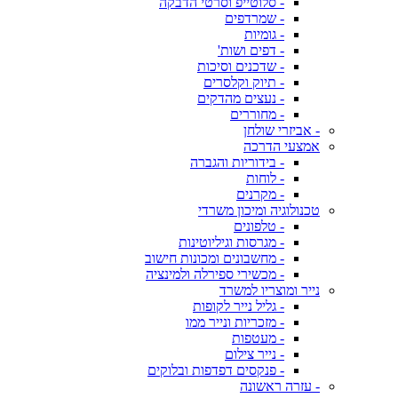
- סלוטייפ וסרטי הדבקה
- שמרדפים
- גומיות
- דפים ושות'
- שדכנים וסיכות
- תיוק וקלסרים
- נעצים מהדקים
- מחוררים
- אביזרי שולחן
אמצעי הדרכה
- בידוריות והגברה
- לוחות
- מקרנים
טכנולוגיה ומיכון משרדי
- טלפונים
- מגרסות וגיליוטינות
- מחשבונים ומכונות חישוב
- מכשירי ספירלה ולמינציה
נייר ומוצריו למשרד
- גליל נייר לקופות
- מזכריות ונייר ממו
- מעטפות
- נייר צילום
- פנקסים דפדפות ובלוקים
- עזרה ראשונה