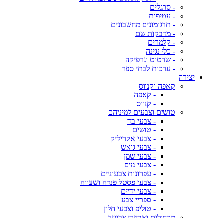
- סרגלים
- עטיפות
- תרגומונים מחשבונים
- מדבקות שם
- קלמרים
- כלי נגינה
- שרטוט וגרפיקה
- ערכות לבתי ספר
יצירה
קאפה וקנווס
- קאפה
- קנווס
טושים וצבעים למיניהם
- צבעי בד
- טושים
- צבעי אקריליק
- צבעי גואש
- צבעי שמן
- צבעי מים
- עפרונות צבעוניים
- צבעי פסטל פנדה ושעווה
- צבעי ידיים
- ספריי צבע
- טוליפ וצבעי חלון
מכחולים ואביזרי צביעה