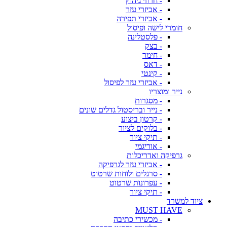
- חרוזי גיהוץ
- אביזרי עזר
- אביזרי תפירה
חומרי לישה ופיסול
- פלסטלינה
- בצק
- חימר
- דאס
- קינטי
- אביזרי עזר לפיסול
נייר ומוצריו
- מסגרות
- נייר ובריסטול גדלים שונים
- קרטון ביצוע
- בלוקים לציור
- תיקי ציור
- אוריגמי
גרפיקה ואדריכלות
- אביזרי עזר לגרפיקה
- סרגלים ולוחות שרטוט
- עפרונות שרטוט
- תיקי ציור
ציוד למשרד
MUST HAVE
- מכשירי כתיבה