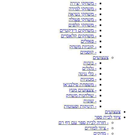
- משחקי יצירה
- משחקי למידה
- משחקי נשיאה
- משחקי פעולה
- משחקי קלפים
- משחקים דידקטיים
- משחקים קלאסיים
- פאזלים
- קוביות משחק
- קוסמים
צעצועים
- בובות
- גלגלים
- כלי נגינה
- מכוניות
- משפחת סילבניאן
- צעצועים מעץ
- שולחנות משחק
- שונות
- תינוקות ופעוטות
צעצועים
ציוד לבית ספר
- חזרה לבית ספר עם דף רם
- ציוד למורים
- מחקים