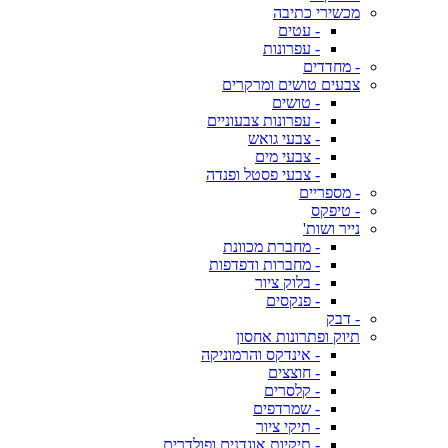
מכשירי כתיבה
- עטים
- עפרונות
- מחדדים
צבעים טושים ומרקרים
- טושים
- עפרונות צבעוניים
- צבעי גואש
- צבעי מים
- צבעי פסטל ופנדה
- מספריים
- טיפקס
נייר ושות'
- מחברת מכוונת
- מחברות ודפדפות
- בלוק ציור
- פנקסים
- דבק
תיוק ופתרונות אחסון
- אינדקס והרמוניקה
- חוצצים
- קלסרים
- שמרדפים
- תיקי ציור
- תיקיות אוגדנים ופולדרים