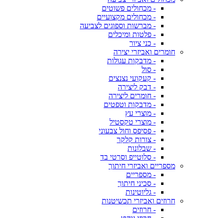
- מכחולים פשוטים
- מכחולים מקצועיים
- מברשות וספוגים לצביעה
- פלטות ומיכלים
- כני ציור
חומרים ואביזרי יצירה
- מדבקות עגולות
- סול
- קעקועי נצנצים
- דבק ליצירה
- חומרים ליצירה
- מדבקות וטפטים
- מוצרי עץ
- מוצרי טקסטיל
- פסיפס וחול צבעוני
- צורות קלקר
- שבלונות
- סלוטייפ וסרטי בד
מספריים ואביזרי חיתוך
- מספריים
- סכיני חיתוך
- גליוטינות
חרוזים ואביזרי תכשיטנות
- חרוזים