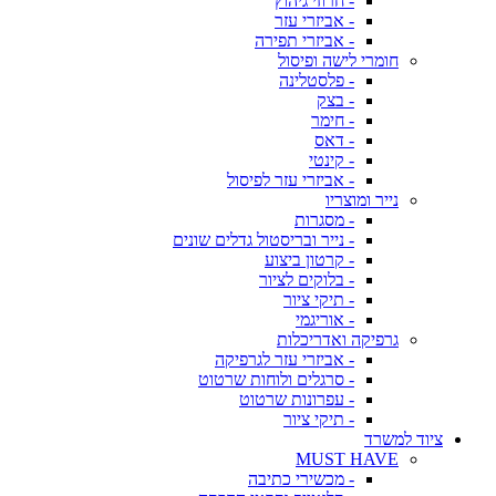
- חרוזי גיהוץ
- אביזרי עזר
- אביזרי תפירה
חומרי לישה ופיסול
- פלסטלינה
- בצק
- חימר
- דאס
- קינטי
- אביזרי עזר לפיסול
נייר ומוצריו
- מסגרות
- נייר ובריסטול גדלים שונים
- קרטון ביצוע
- בלוקים לציור
- תיקי ציור
- אוריגמי
גרפיקה ואדריכלות
- אביזרי עזר לגרפיקה
- סרגלים ולוחות שרטוט
- עפרונות שרטוט
- תיקי ציור
ציוד למשרד
MUST HAVE
- מכשירי כתיבה