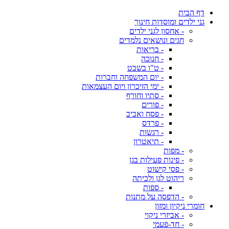
דף הבית
גני ילדים ומוסדות חינוך
- אחסון לגני ילדים
חגים ונושאים נלמדים
- בריאות
- חנוכה
- ט"ו בשבט
- יום המשפחה וחברות
- ימי הזיכרון ויום העצמאות
- סתיו וחורף
- פורים
- פסח ואביב
- פרדס
- רגשות
- תיאטרון
- מפות
- פינות פעילות בגן
- פסי קישוט
ריהוט לגן ולכיתה
- ספות
- הדפסה על מתנות
חומרי ניקיון ומזון
- אביזרי ניקוי
- חד-פעמי