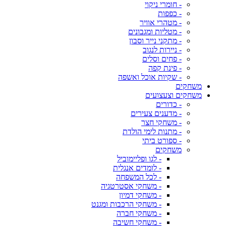
- חומרי ניקוי
- כפפות
- מטהרי אוויר
- מטליות ומגבונים
- מתקני נייר וסבון
- ניירות לנגוב
- פחים וסלים
- פינת קפה
- שקיות אוכל ואשפה
משחקים
משחקים וצעצועים
- כדורים
- מדענים צעירים
- משחקי חצר
- מתנות לימי הולדת
- ספורט ביתי
משחקים
- לגו ופליימוביל
- לומדים אנגלית
- לכל המשפחה
- משחקי אסטרטגיה
- משחקי דמיון
- משחקי הרכבות ומגנט
- משחקי חברה
- משחקי חשיבה