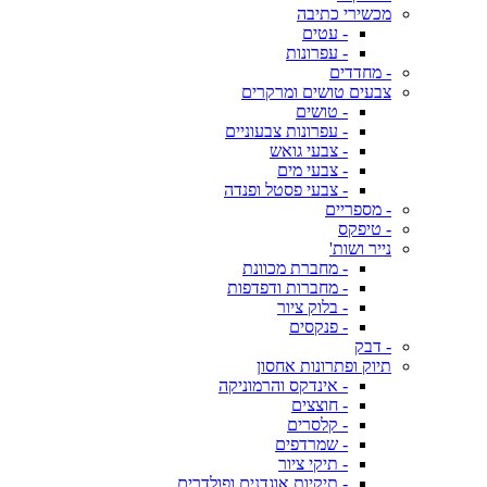
מכשירי כתיבה
- עטים
- עפרונות
- מחדדים
צבעים טושים ומרקרים
- טושים
- עפרונות צבעוניים
- צבעי גואש
- צבעי מים
- צבעי פסטל ופנדה
- מספריים
- טיפקס
נייר ושות'
- מחברת מכוונת
- מחברות ודפדפות
- בלוק ציור
- פנקסים
- דבק
תיוק ופתרונות אחסון
- אינדקס והרמוניקה
- חוצצים
- קלסרים
- שמרדפים
- תיקי ציור
- תיקיות אוגדנים ופולדרים