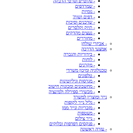
- סלוטייפ וסרטי הדבקה
- שמרדפים
- גומיות
- דפים ושות'
- שדכנים וסיכות
- תיוק וקלסרים
- נעצים מהדקים
- מחוררים
- אביזרי שולחן
אמצעי הדרכה
- בידוריות והגברה
- לוחות
- מקרנים
טכנולוגיה ומיכון משרדי
- טלפונים
- מגרסות וגיליוטינות
- מחשבונים ומכונות חישוב
- מכשירי ספירלה ולמינציה
נייר ומוצריו למשרד
- גליל נייר לקופות
- מזכריות ונייר ממו
- מעטפות
- נייר צילום
- פנקסים דפדפות ובלוקים
- עזרה ראשונה