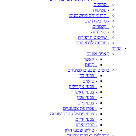
- סרגלים
- עטיפות
- תרגומונים מחשבונים
- מדבקות שם
- קלמרים
- כלי נגינה
- שרטוט וגרפיקה
- ערכות לבתי ספר
יצירה
קאפה וקנווס
- קאפה
- קנווס
טושים וצבעים למיניהם
- צבעי בד
- טושים
- צבעי אקריליק
- צבעי גואש
- צבעי שמן
- צבעי מים
- עפרונות צבעוניים
- צבעי פסטל פנדה ושעווה
- צבעי ידיים
- ספריי צבע
- טוליפ וצבעי חלון
מכחולים ואביזרי צביעה