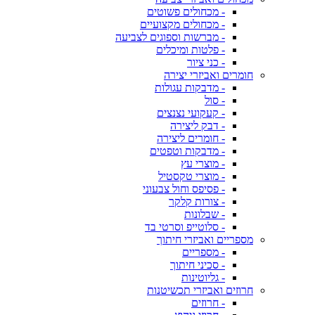
- מכחולים פשוטים
- מכחולים מקצועיים
- מברשות וספוגים לצביעה
- פלטות ומיכלים
- כני ציור
חומרים ואביזרי יצירה
- מדבקות עגולות
- סול
- קעקועי נצנצים
- דבק ליצירה
- חומרים ליצירה
- מדבקות וטפטים
- מוצרי עץ
- מוצרי טקסטיל
- פסיפס וחול צבעוני
- צורות קלקר
- שבלונות
- סלוטייפ וסרטי בד
מספריים ואביזרי חיתוך
- מספריים
- סכיני חיתוך
- גליוטינות
חרוזים ואביזרי תכשיטנות
- חרוזים