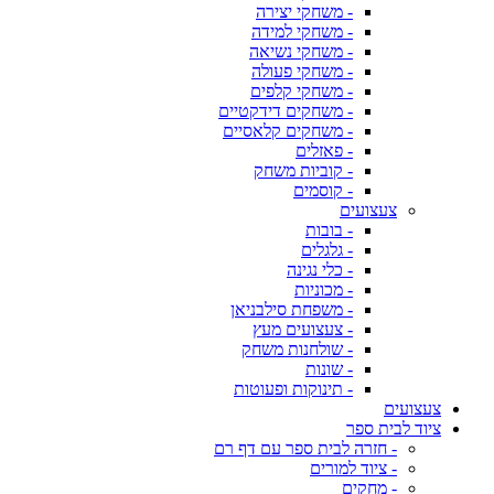
- משחקי יצירה
- משחקי למידה
- משחקי נשיאה
- משחקי פעולה
- משחקי קלפים
- משחקים דידקטיים
- משחקים קלאסיים
- פאזלים
- קוביות משחק
- קוסמים
צעצועים
- בובות
- גלגלים
- כלי נגינה
- מכוניות
- משפחת סילבניאן
- צעצועים מעץ
- שולחנות משחק
- שונות
- תינוקות ופעוטות
צעצועים
ציוד לבית ספר
- חזרה לבית ספר עם דף רם
- ציוד למורים
- מחקים