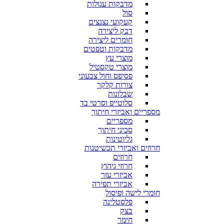
מדבקות עגולות
סול
קעקועי נצנצים
דבק ליצירה
חומרים ליצירה
מדבקות וטפטים
מוצרי עץ
מוצרי טקסטיל
פסיפס וחול צבעוני
צורות קלקר
שבלונות
סלוטייפ וסרטי בד
מספריים ואביזרי חיתוך
מספריים
סכיני חיתוך
גליוטינות
חרוזים ואביזרי תכשיטנות
חרוזים
חרוזי גיהוץ
אביזרי עזר
אביזרי תפירה
חומרי לישה ופיסול
פלסטלינה
בצק
חימר