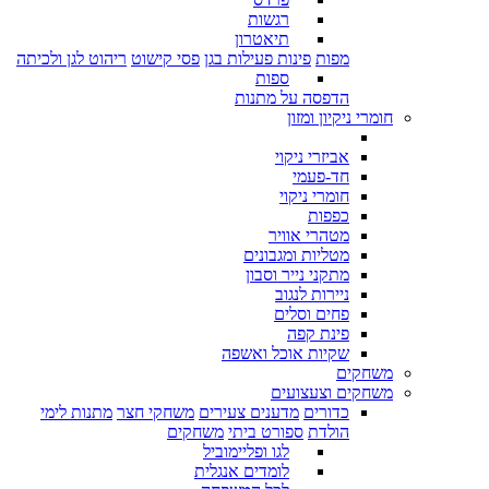
רגשות
תיאטרון
מפות
פינות פעילות בגן
פסי קישוט
ריהוט לגן ולכיתה
ספות
הדפסה על מתנות
חומרי ניקיון ומזון
אביזרי ניקוי
חד-פעמי
חומרי ניקוי
כפפות
מטהרי אוויר
מטליות ומגבונים
מתקני נייר וסבון
ניירות לנגוב
פחים וסלים
פינת קפה
שקיות אוכל ואשפה
משחקים
משחקים וצעצועים
כדורים
מדענים צעירים
משחקי חצר
מתנות לימי
הולדת
ספורט ביתי
משחקים
לגו ופליימוביל
לומדים אנגלית