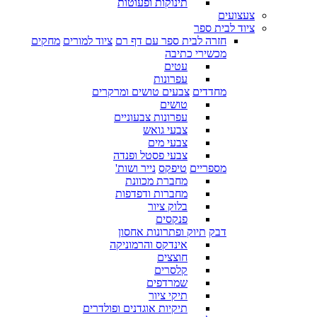
תינוקות ופעוטות
צעצועים
ציוד לבית ספר
חזרה לבית ספר עם דף רם
ציוד למורים
מחקים
מכשירי כתיבה
עטים
עפרונות
מחדדים
צבעים טושים ומרקרים
טושים
עפרונות צבעוניים
צבעי גואש
צבעי מים
צבעי פסטל ופנדה
מספריים
טיפקס
נייר ושות'
מחברת מכוונת
מחברות ודפדפות
בלוק ציור
פנקסים
דבק
תיוק ופתרונות אחסון
אינדקס והרמוניקה
חוצצים
קלסרים
שמרדפים
תיקי ציור
תיקיות אוגדנים ופולדרים