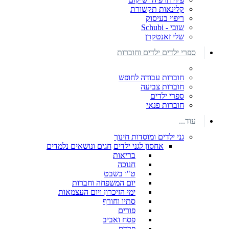
קלינאות תקשורת
ריפוי בעיסוק
שובי - Schubi
שלי זאנטקרן
ספרי ילדים ילדים וחוברות
חוברות עבודה לחופש
חוברות צביעה
ספרי ילדים
חוברות פנאי
עוד...
גני ילדים ומוסדות חינוך
אחסון לגני ילדים
חגים ונושאים נלמדים
בריאות
חנוכה
ט"ו בשבט
יום המשפחה וחברות
ימי הזיכרון ויום העצמאות
סתיו וחורף
פורים
פסח ואביב
פרדס