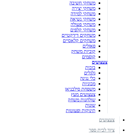
משחקי חשיבה
משחקי יצירה
משחקי למידה
משחקי נשיאה
משחקי פעולה
משחקי קלפים
משחקים דידקטיים
משחקים קלאסיים
פאזלים
קוביות משחק
קוסמים
צעצועים
בובות
גלגלים
כלי נגינה
מכוניות
משפחת סילבניאן
צעצועים מעץ
שולחנות משחק
שונות
תינוקות ופעוטות
צעצועים
ציוד לבית ספר