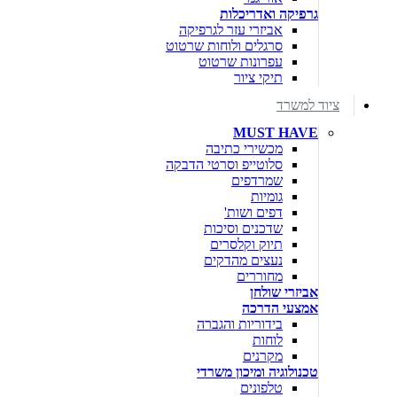
גרפיקה ואדריכלות
אביזרי עזר לגרפיקה
סרגלים ולוחות שרטוט
עפרונות שרטוט
תיקי ציור
ציוד למשרד
MUST HAVE
מכשירי כתיבה
סלוטייפ וסרטי הדבקה
שמרדפים
גומיות
דפים ושות'
שדכנים וסיכות
תיוק וקלסרים
נעצים מהדקים
מחוררים
אביזרי שולחן
אמצעי הדרכה
בידוריות והגברה
לוחות
מקרנים
טכנולוגיה ומיכון משרדי
טלפונים