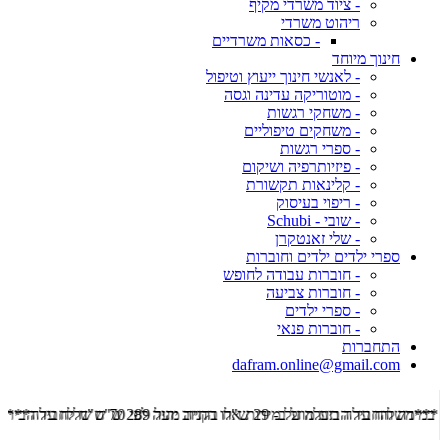
- ציוד משרדי מקיף
ריהוט משרדי
- כסאות משרדיים
חינוך מיוחד
- לאנשי חינוך ייעוץ וטיפול
- מוטוריקה עדינה וגסה
- משחקי רגשות
- משחקים טיפוליים
- ספרי רגשות
- פיזיותרפיה ושיקום
- קלינאות תקשורת
- ריפוי בעיסוק
- שובי - Schubi
- שלי זאנטקרן
ספרי ילדים ילדים וחוברות
- חוברות עבודה לחופש
- חוברות צביעה
- ספרי ילדים
- חוברות פנאי
התחברות
dafram.online@gmail.com
***משלוח עד הבית מוזל ב- 29 ש"ח בקניה מעל 289 ש"ח שליח עד הבית ***
***מש