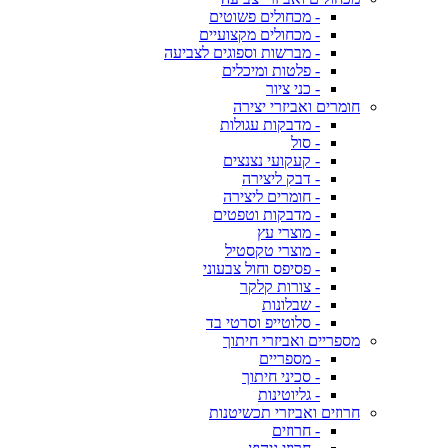
- מכחולים פשוטים
- מכחולים מקצועיים
- מברשות וספוגים לצביעה
- פלטות ומיכלים
- כני ציור
חומרים ואביזרי יצירה
- מדבקות עגולות
- סול
- קעקועי נצנצים
- דבק ליצירה
- חומרים ליצירה
- מדבקות וטפטים
- מוצרי עץ
- מוצרי טקסטיל
- פסיפס וחול צבעוני
- צורות קלקר
- שבלונות
- סלוטייפ וסרטי בד
מספריים ואביזרי חיתוך
- מספריים
- סכיני חיתוך
- גליוטינות
חרוזים ואביזרי תכשיטנות
- חרוזים