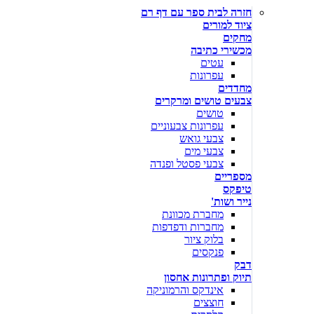
חזרה לבית ספר עם דף רם
ציוד למורים
מחקים
מכשירי כתיבה
עטים
עפרונות
מחדדים
צבעים טושים ומרקרים
טושים
עפרונות צבעוניים
צבעי גואש
צבעי מים
צבעי פסטל ופנדה
מספריים
טיפקס
נייר ושות'
מחברת מכוונת
מחברות ודפדפות
בלוק ציור
פנקסים
דבק
תיוק ופתרונות אחסון
אינדקס והרמוניקה
חוצצים