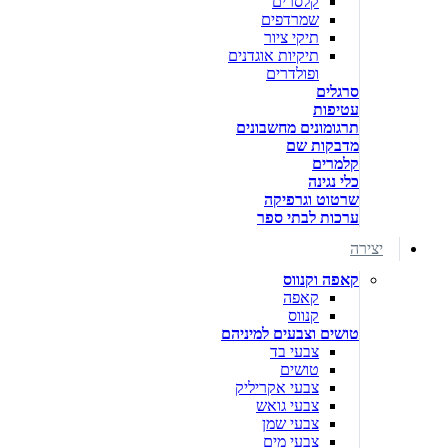
קלסרים
שמרדפים
תיקי ציור
תיקיות אוגדנים
ופולדרים
סרגלים
עטיפות
תרגומונים מחשבונים
מדבקות שם
קלמרים
כלי נגינה
שרטוט וגרפיקה
ערכות לבתי ספר
יצירה
קאפה וקנווס
קאפה
קנווס
טושים וצבעים למיניהם
צבעי בד
טושים
צבעי אקריליק
צבעי גואש
צבעי שמן
צבעי מים