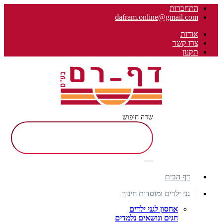
התחברות
dafram.online@gmail.com
אודות
צרו קשר
תקנון
שדה חיפוש
דף הבית
גני ילדים ומוסדות חינוך
אחסון לגני ילדים
חגים ונושאים נלמדים