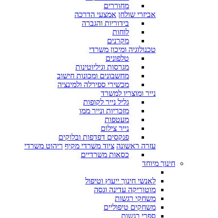
מחוררים
אביזרי שולחן
אמצעי הדרכה
בידוריות והגברה
לוחות
מקרנים
טכנולוגיה ומיכון משרדי
טלפונים
מגרסות וגיליוטינות
מחשבונים ומכונות חישוב
מכשירי ספירלה ולמינציה
נייר ומוצריו למשרד
גליל נייר לקופות
מזכריות ונייר ממו
מעטפות
נייר צילום
פנקסים דפדפות ובלוקים
עזרה ראשונה
ציוד משרדי מקיף
ריהוט משרדי
כסאות משרדיים
חינוך מיוחד
לאנשי חינוך ייעוץ וטיפול
מוטוריקה עדינה וגסה
משחקי רגשות
משחקים טיפוליים
ספרי רגשות