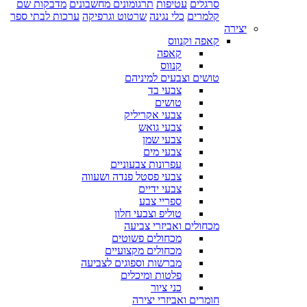
סרגלים
עטיפות
תרגומונים מחשבונים
מדבקות שם
קלמרים
כלי נגינה
שרטוט וגרפיקה
ערכות לבתי ספר
יצירה
קאפה וקנווס
קאפה
קנווס
טושים וצבעים למיניהם
צבעי בד
טושים
צבעי אקריליק
צבעי גואש
צבעי שמן
צבעי מים
עפרונות צבעוניים
צבעי פסטל פנדה ושעווה
צבעי ידיים
ספריי צבע
טוליפ וצבעי חלון
מכחולים ואביזרי צביעה
מכחולים פשוטים
מכחולים מקצועיים
מברשות וספוגים לצביעה
פלטות ומיכלים
כני ציור
חומרים ואביזרי יצירה