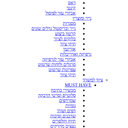
דאס
קינטי
אביזרי עזר לפיסול
נייר ומוצריו
מסגרות
נייר ובריסטול גדלים שונים
קרטון ביצוע
בלוקים לציור
תיקי ציור
אוריגמי
גרפיקה ואדריכלות
אביזרי עזר לגרפיקה
סרגלים ולוחות שרטוט
עפרונות שרטוט
תיקי ציור
ציוד למשרד
MUST HAVE
מכשירי כתיבה
סלוטייפ וסרטי הדבקה
שמרדפים
גומיות
דפים ושות'
שדכנים וסיכות
תיוק וקלסרים
נעצים מהדקים