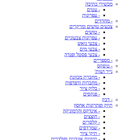
מכשירי כתיבה
- עטים
- עפרונות
- מחדדים
צבעים טושים ומרקרים
- טושים
- עפרונות צבעוניים
- צבעי גואש
- צבעי מים
- צבעי פסטל ופנדה
- מספריים
- טיפקס
נייר ושות'
- מחברת מכוונת
- מחברות ודפדפות
- בלוק ציור
- פנקסים
- דבק
תיוק ופתרונות אחסון
- אינדקס והרמוניקה
- חוצצים
- קלסרים
- שמרדפים
- תיקי ציור
- תיקיות אוגדנים ופולדרים