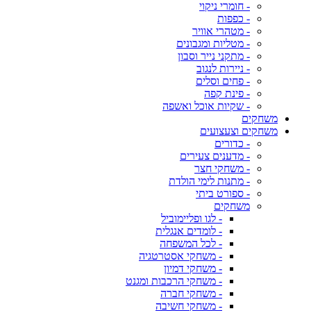
- חומרי ניקוי
- כפפות
- מטהרי אוויר
- מטליות ומגבונים
- מתקני נייר וסבון
- ניירות לנגוב
- פחים וסלים
- פינת קפה
- שקיות אוכל ואשפה
משחקים
משחקים וצעצועים
- כדורים
- מדענים צעירים
- משחקי חצר
- מתנות לימי הולדת
- ספורט ביתי
משחקים
- לגו ופליימוביל
- לומדים אנגלית
- לכל המשפחה
- משחקי אסטרטגיה
- משחקי דמיון
- משחקי הרכבות ומגנט
- משחקי חברה
- משחקי חשיבה