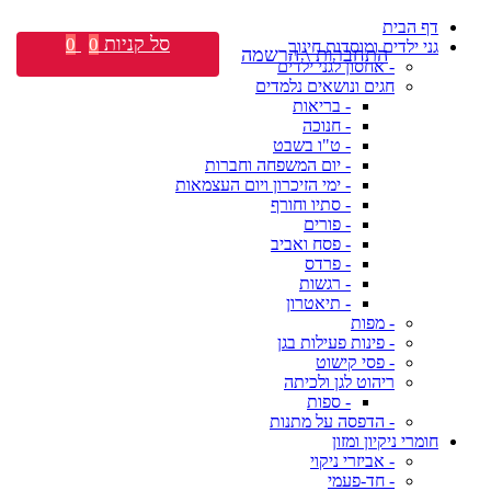
דף הבית
סל קניות
0
0
גני ילדים ומוסדות חינוך
התחברות \ הרשמה
- אחסון לגני ילדים
חגים ונושאים נלמדים
- בריאות
- חנוכה
- ט"ו בשבט
- יום המשפחה וחברות
- ימי הזיכרון ויום העצמאות
- סתיו וחורף
- פורים
- פסח ואביב
- פרדס
- רגשות
- תיאטרון
- מפות
- פינות פעילות בגן
- פסי קישוט
ריהוט לגן ולכיתה
- ספות
- הדפסה על מתנות
חומרי ניקיון ומזון
- אביזרי ניקוי
- חד-פעמי