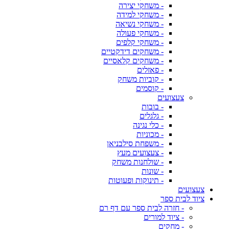
- משחקי יצירה
- משחקי למידה
- משחקי נשיאה
- משחקי פעולה
- משחקי קלפים
- משחקים דידקטיים
- משחקים קלאסיים
- פאזלים
- קוביות משחק
- קוסמים
צעצועים
- בובות
- גלגלים
- כלי נגינה
- מכוניות
- משפחת סילבניאן
- צעצועים מעץ
- שולחנות משחק
- שונות
- תינוקות ופעוטות
צעצועים
ציוד לבית ספר
- חזרה לבית ספר עם דף רם
- ציוד למורים
- מחקים