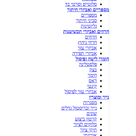
סלוטייפ וסרטי בד
מספריים ואביזרי חיתוך
מספריים
סכיני חיתוך
גליוטינות
חרוזים ואביזרי תכשיטנות
חרוזים
חרוזי גיהוץ
אביזרי עזר
אביזרי תפירה
חומרי לישה ופיסול
פלסטלינה
בצק
חימר
דאס
קינטי
אביזרי עזר לפיסול
נייר ומוצריו
מסגרות
נייר ובריסטול גדלים
שונים
קרטון ביצוע
בלוקים לציור
תיקי ציור
אוריגמי