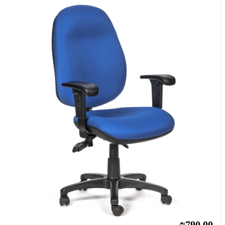
₪790.00