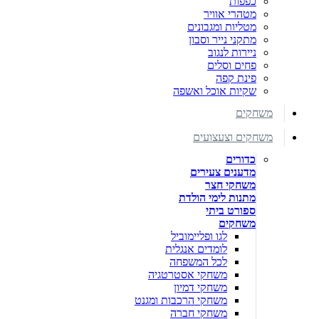
כפפות
מטהרי אוויר
מטליות ומגבונים
מתקני נייר וסבון
ניירות לנגוב
פחים וסלים
פינת קפה
שקיות אוכל ואשפה
משחקים
משחקים וצעצועים
כדורים
מדענים צעירים
משחקי חצר
מתנות לימי הולדת
ספורט ביתי
משחקים
לגו ופליימוביל
לומדים אנגלית
לכל המשפחה
משחקי אסטרטגיה
משחקי דמיון
משחקי הרכבות ומגנט
משחקי חברה