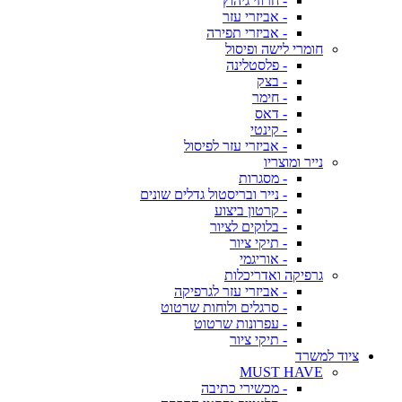
- חרוזי גיהוץ
- אביזרי עזר
- אביזרי תפירה
חומרי לישה ופיסול
- פלסטלינה
- בצק
- חימר
- דאס
- קינטי
- אביזרי עזר לפיסול
נייר ומוצריו
- מסגרות
- נייר ובריסטול גדלים שונים
- קרטון ביצוע
- בלוקים לציור
- תיקי ציור
- אוריגמי
גרפיקה ואדריכלות
- אביזרי עזר לגרפיקה
- סרגלים ולוחות שרטוט
- עפרונות שרטוט
- תיקי ציור
ציוד למשרד
MUST HAVE
- מכשירי כתיבה