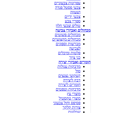
עפרונות צבעוניים
צבעי פסטל פנדה
ושעווה
צבעי ידיים
ספריי צבע
טוליפ וצבעי חלון
מכחולים ואביזרי צביעה
מכחולים פשוטים
מכחולים מקצועיים
מברשות וספוגים
לצביעה
פלטות ומיכלים
כני ציור
חומרים ואביזרי יצירה
מדבקות עגולות
סול
קעקועי נצנצים
דבק ליצירה
חומרים ליצירה
מדבקות וטפטים
מוצרי עץ
מוצרי טקסטיל
פסיפס וחול צבעוני
צורות קלקר
שבלונות