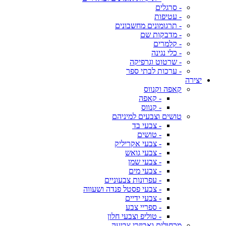
- סרגלים
- עטיפות
- תרגומונים מחשבונים
- מדבקות שם
- קלמרים
- כלי נגינה
- שרטוט וגרפיקה
- ערכות לבתי ספר
יצירה
קאפה וקנווס
- קאפה
- קנווס
טושים וצבעים למיניהם
- צבעי בד
- טושים
- צבעי אקריליק
- צבעי גואש
- צבעי שמן
- צבעי מים
- עפרונות צבעוניים
- צבעי פסטל פנדה ושעווה
- צבעי ידיים
- ספריי צבע
- טוליפ וצבעי חלון
מכחולים ואביזרי צביעה