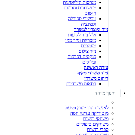
מגרסות וגיליוטינות
מחשבונים ומכונות
חישוב
מכשירי ספירלה
ולמינציה
נייר ומוצריו למשרד
גליל נייר לקופות
מזכריות ונייר ממו
מעטפות
נייר צילום
פנקסים דפדפות
ובלוקים
עזרה ראשונה
ציוד משרדי מקיף
ריהוט משרדי
כסאות משרדיים
חינוך מיוחד
לאנשי חינוך ייעוץ וטיפול
מוטוריקה עדינה וגסה
משחקי רגשות
משחקים טיפוליים
ספרי רגשות
פיזיותרפיה ושיקום