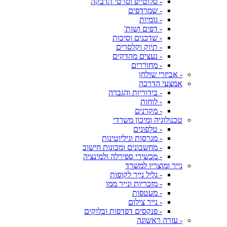
- סלוטייפ וסרטי הדבקה
- שמרדפים
- גומיות
- דפים ושות'
- שדכנים וסיכות
- תיוק וקלסרים
- נעצים מהדקים
- מחוררים
- אביזרי שולחן
אמצעי הדרכה
- בידוריות והגברה
- לוחות
- מקרנים
טכנולוגיה ומיכון משרדי
- טלפונים
- מגרסות וגיליוטינות
- מחשבונים ומכונות חישוב
- מכשירי ספירלה ולמינציה
נייר ומוצריו למשרד
- גליל נייר לקופות
- מזכריות ונייר ממו
- מעטפות
- נייר צילום
- פנקסים דפדפות ובלוקים
- עזרה ראשונה