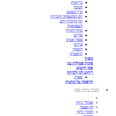
בריאות
חנוכה
ט"ו בשבט
יום המשפחה וחברות
ימי הזיכרון ויום
העצמאות
סתיו וחורף
פורים
פסח ואביב
פרדס
רגשות
תיאטרון
מפות
פינות פעילות בגן
פסי קישוט
ריהוט לגן ולכיתה
ספות
הדפסה על מתנות
חומרי ניקיון ומזון
אביזרי ניקוי
חד-פעמי
חומרי ניקוי