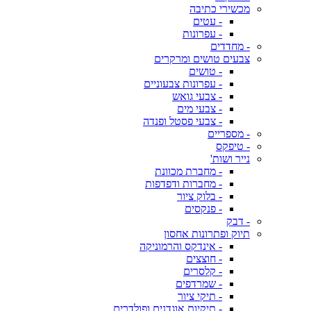
מכשירי כתיבה
- עטים
- עפרונות
- מחדדים
צבעים טושים ומרקרים
- טושים
- עפרונות צבעוניים
- צבעי גואש
- צבעי מים
- צבעי פסטל ופנדה
- מספריים
- טיפקס
נייר ושות'
- מחברת מכוונת
- מחברות ודפדפות
- בלוק ציור
- פנקסים
- דבק
תיוק ופתרונות אחסון
- אינדקס והרמוניקה
- חוצצים
- קלסרים
- שמרדפים
- תיקי ציור
- תיקיות אוגדנים ופולדרים