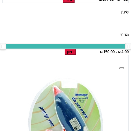
סינון
מחיר
סינון