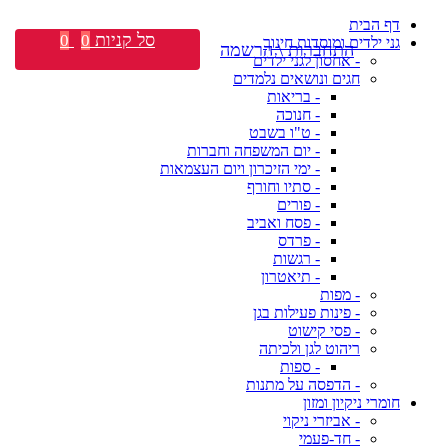
דף הבית
סל קניות
0
0
גני ילדים ומוסדות חינוך
התחברות \ הרשמה
- אחסון לגני ילדים
חגים ונושאים נלמדים
- בריאות
- חנוכה
- ט"ו בשבט
- יום המשפחה וחברות
- ימי הזיכרון ויום העצמאות
- סתיו וחורף
- פורים
- פסח ואביב
- פרדס
- רגשות
- תיאטרון
- מפות
- פינות פעילות בגן
- פסי קישוט
ריהוט לגן ולכיתה
- ספות
- הדפסה על מתנות
חומרי ניקיון ומזון
- אביזרי ניקוי
- חד-פעמי