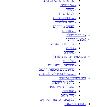
- סלוטייפ וסרטי הדבקה
- שמרדפים
- גומיות
- דפים ושות'
- שדכנים וסיכות
- תיוק וקלסרים
- נעצים מהדקים
- מחוררים
- אביזרי שולחן
אמצעי הדרכה
- בידוריות והגברה
- לוחות
- מקרנים
טכנולוגיה ומיכון משרדי
- טלפונים
- מגרסות וגיליוטינות
- מחשבונים ומכונות חישוב
- מכשירי ספירלה ולמינציה
נייר ומוצריו למשרד
- גליל נייר לקופות
- מזכריות ונייר ממו
- מעטפות
- נייר צילום
- פנקסים דפדפות ובלוקים
- עזרה ראשונה