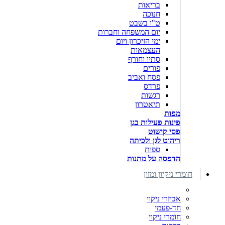
בריאות
חנוכה
ט"ו בשבט
יום המשפחה וחברות
ימי הזיכרון ויום
העצמאות
סתיו וחורף
פורים
פסח ואביב
פרדס
רגשות
תיאטרון
מפות
פינות פעילות בגן
פסי קישוט
ריהוט לגן ולכיתה
ספות
הדפסה על מתנות
חומרי ניקיון ומזון
אביזרי ניקוי
חד-פעמי
חומרי ניקוי