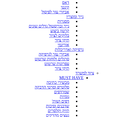
דאס
קינטי
אביזרי עזר לפיסול
נייר ומוצריו
מסגרות
נייר ובריסטול גדלים שונים
קרטון ביצוע
בלוקים לציור
תיקי ציור
אוריגמי
גרפיקה ואדריכלות
אביזרי עזר לגרפיקה
סרגלים ולוחות שרטוט
עפרונות שרטוט
תיקי ציור
ציוד למשרד
MUST HAVE
מכשירי כתיבה
סלוטייפ וסרטי הדבקה
שמרדפים
גומיות
דפים ושות'
שדכנים וסיכות
תיוק וקלסרים
נעצים מהדקים