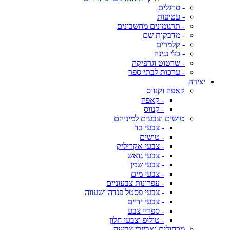
- סרגלים
- עטיפות
- תרגומונים מחשבונים
- מדבקות שם
- קלמרים
- כלי נגינה
- שרטוט וגרפיקה
- ערכות לבתי ספר
יצירה
קאפה וקנווס
- קאפה
- קנווס
טושים וצבעים למיניהם
- צבעי בד
- טושים
- צבעי אקריליק
- צבעי גואש
- צבעי שמן
- צבעי מים
- עפרונות צבעוניים
- צבעי פסטל פנדה ושעווה
- צבעי ידיים
- ספריי צבע
- טוליפ וצבעי חלון
מכחולים ואביזרי צביעה