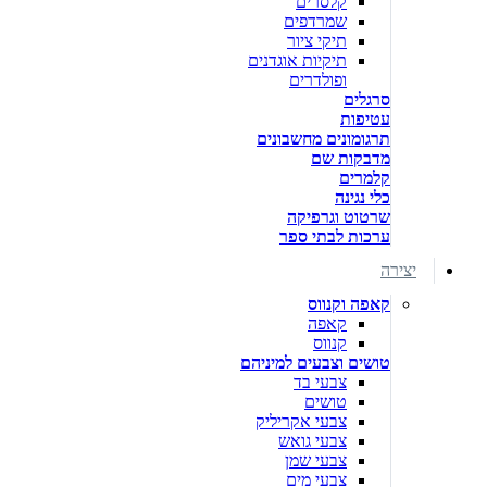
קלסרים
שמרדפים
תיקי ציור
תיקיות אוגדנים
ופולדרים
סרגלים
עטיפות
תרגומונים מחשבונים
מדבקות שם
קלמרים
כלי נגינה
שרטוט וגרפיקה
ערכות לבתי ספר
יצירה
קאפה וקנווס
קאפה
קנווס
טושים וצבעים למיניהם
צבעי בד
טושים
צבעי אקריליק
צבעי גואש
צבעי שמן
צבעי מים