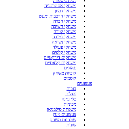
לכל המשפחה
משחקי אסטרטגיה
משחקי דמיון
משחקי הרכבות ומגנט
משחקי חברה
משחקי חשיבה
משחקי יצירה
משחקי למידה
משחקי נשיאה
משחקי פעולה
משחקי קלפים
משחקים דידקטיים
משחקים קלאסיים
פאזלים
קוביות משחק
קוסמים
צעצועים
בובות
גלגלים
כלי נגינה
מכוניות
משפחת סילבניאן
צעצועים מעץ
שולחנות משחק
שונות