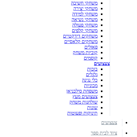
משחקי חשיבה
משחקי יצירה
משחקי למידה
משחקי נשיאה
משחקי פעולה
משחקי קלפים
משחקים דידקטיים
משחקים קלאסיים
פאזלים
קוביות משחק
קוסמים
צעצועים
בובות
גלגלים
כלי נגינה
מכוניות
משפחת סילבניאן
צעצועים מעץ
שולחנות משחק
שונות
תינוקות ופעוטות
צעצועים
ציוד לבית ספר