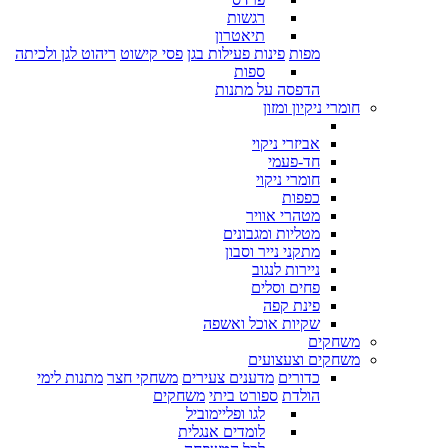
רגשות
תיאטרון
מפות
פינות פעילות בגן
פסי קישוט
ריהוט לגן ולכיתה
ספות
הדפסה על מתנות
חומרי ניקיון ומזון
אביזרי ניקוי
חד-פעמי
חומרי ניקוי
כפפות
מטהרי אוויר
מטליות ומגבונים
מתקני נייר וסבון
ניירות לנגוב
פחים וסלים
פינת קפה
שקיות אוכל ואשפה
משחקים
משחקים וצעצועים
כדורים
מדענים צעירים
משחקי חצר
מתנות לימי
הולדת
ספורט ביתי
משחקים
לגו ופליימוביל
לומדים אנגלית