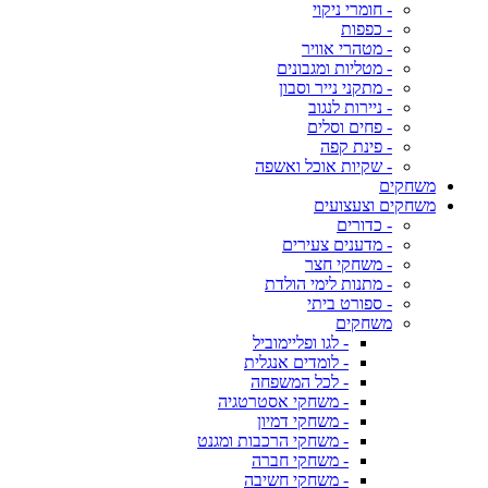
- חומרי ניקוי
- כפפות
- מטהרי אוויר
- מטליות ומגבונים
- מתקני נייר וסבון
- ניירות לנגוב
- פחים וסלים
- פינת קפה
- שקיות אוכל ואשפה
משחקים
משחקים וצעצועים
- כדורים
- מדענים צעירים
- משחקי חצר
- מתנות לימי הולדת
- ספורט ביתי
משחקים
- לגו ופליימוביל
- לומדים אנגלית
- לכל המשפחה
- משחקי אסטרטגיה
- משחקי דמיון
- משחקי הרכבות ומגנט
- משחקי חברה
- משחקי חשיבה