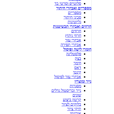
סלוטייפ וסרטי בד
מספריים ואביזרי חיתוך
מספריים
סכיני חיתוך
גליוטינות
חרוזים ואביזרי תכשיטנות
חרוזים
חרוזי גיהוץ
אביזרי עזר
אביזרי תפירה
חומרי לישה ופיסול
פלסטלינה
בצק
חימר
דאס
קינטי
אביזרי עזר לפיסול
נייר ומוצריו
מסגרות
נייר ובריסטול גדלים
שונים
קרטון ביצוע
בלוקים לציור
תיקי ציור
אוריגמי