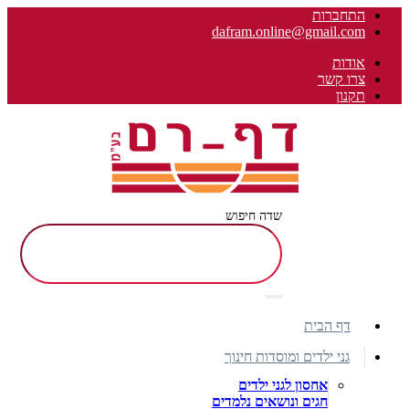
התחברות
dafram.online@gmail.com
אודות
צרו קשר
תקנון
שדה חיפוש
דף הבית
גני ילדים ומוסדות חינוך
אחסון לגני ילדים
חגים ונושאים נלמדים