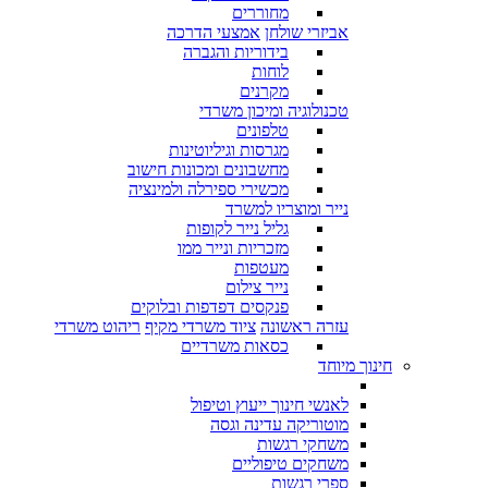
מחוררים
אביזרי שולחן
אמצעי הדרכה
בידוריות והגברה
לוחות
מקרנים
טכנולוגיה ומיכון משרדי
טלפונים
מגרסות וגיליוטינות
מחשבונים ומכונות חישוב
מכשירי ספירלה ולמינציה
נייר ומוצריו למשרד
גליל נייר לקופות
מזכריות ונייר ממו
מעטפות
נייר צילום
פנקסים דפדפות ובלוקים
עזרה ראשונה
ציוד משרדי מקיף
ריהוט משרדי
כסאות משרדיים
חינוך מיוחד
לאנשי חינוך ייעוץ וטיפול
מוטוריקה עדינה וגסה
משחקי רגשות
משחקים טיפוליים
ספרי רגשות