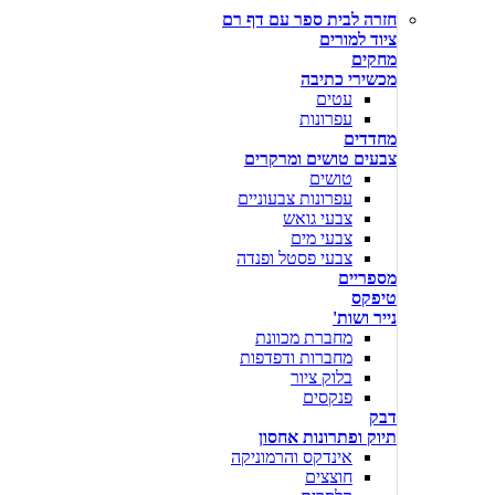
חזרה לבית ספר עם דף רם
ציוד למורים
מחקים
מכשירי כתיבה
עטים
עפרונות
מחדדים
צבעים טושים ומרקרים
טושים
עפרונות צבעוניים
צבעי גואש
צבעי מים
צבעי פסטל ופנדה
מספריים
טיפקס
נייר ושות'
מחברת מכוונת
מחברות ודפדפות
בלוק ציור
פנקסים
דבק
תיוק ופתרונות אחסון
אינדקס והרמוניקה
חוצצים