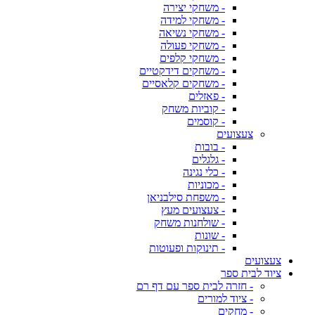
- משחקי יצירה
- משחקי למידה
- משחקי נשיאה
- משחקי פעולה
- משחקי קלפים
- משחקים דידקטיים
- משחקים קלאסיים
- פאזלים
- קוביות משחק
- קוסמים
צעצועים
- בובות
- גלגלים
- כלי נגינה
- מכוניות
- משפחת סילבניאן
- צעצועים מעץ
- שולחנות משחק
- שונות
- תינוקות ופעוטות
צעצועים
ציוד לבית ספר
- חזרה לבית ספר עם דף רם
- ציוד למורים
- מחקים