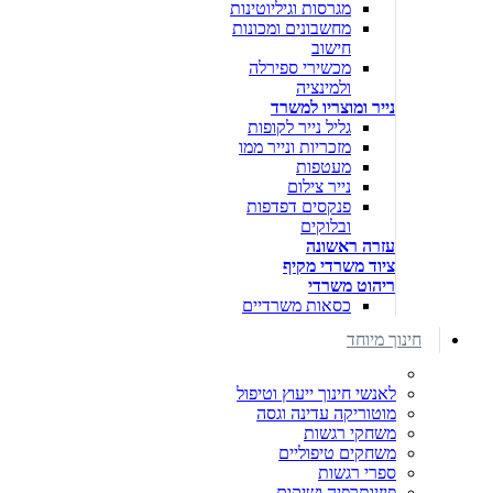
מגרסות וגיליוטינות
מחשבונים ומכונות
חישוב
מכשירי ספירלה
ולמינציה
נייר ומוצריו למשרד
גליל נייר לקופות
מזכריות ונייר ממו
מעטפות
נייר צילום
פנקסים דפדפות
ובלוקים
עזרה ראשונה
ציוד משרדי מקיף
ריהוט משרדי
כסאות משרדיים
חינוך מיוחד
לאנשי חינוך ייעוץ וטיפול
מוטוריקה עדינה וגסה
משחקי רגשות
משחקים טיפוליים
ספרי רגשות
פיזיותרפיה ושיקום