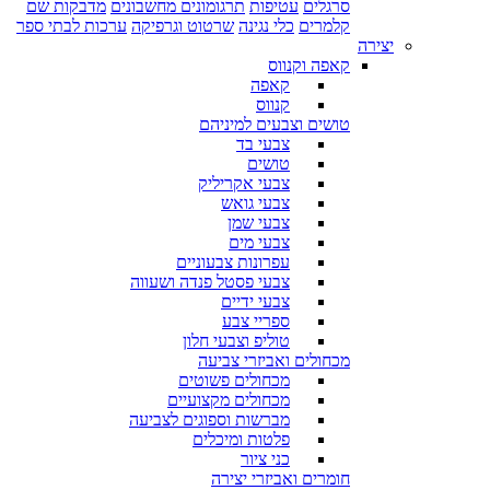
סרגלים
עטיפות
תרגומונים מחשבונים
מדבקות שם
קלמרים
כלי נגינה
שרטוט וגרפיקה
ערכות לבתי ספר
יצירה
קאפה וקנווס
קאפה
קנווס
טושים וצבעים למיניהם
צבעי בד
טושים
צבעי אקריליק
צבעי גואש
צבעי שמן
צבעי מים
עפרונות צבעוניים
צבעי פסטל פנדה ושעווה
צבעי ידיים
ספריי צבע
טוליפ וצבעי חלון
מכחולים ואביזרי צביעה
מכחולים פשוטים
מכחולים מקצועיים
מברשות וספוגים לצביעה
פלטות ומיכלים
כני ציור
חומרים ואביזרי יצירה