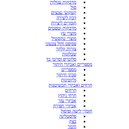
מדבקות עגולות
סול
קעקועי נצנצים
דבק ליצירה
חומרים ליצירה
מדבקות וטפטים
מוצרי עץ
מוצרי טקסטיל
פסיפס וחול צבעוני
צורות קלקר
שבלונות
סלוטייפ וסרטי בד
מספריים ואביזרי חיתוך
מספריים
סכיני חיתוך
גליוטינות
חרוזים ואביזרי תכשיטנות
חרוזים
חרוזי גיהוץ
אביזרי עזר
אביזרי תפירה
חומרי לישה ופיסול
פלסטלינה
בצק
חימר