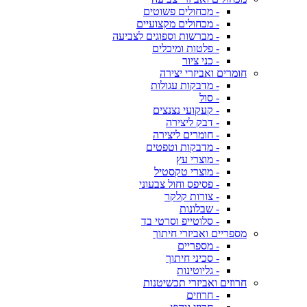
- מכחולים פשוטים
- מכחולים מקצועיים
- מברשות וספוגים לצביעה
- פלטות ומיכלים
- כני ציור
חומרים ואביזרי יצירה
- מדבקות עגולות
- סול
- קעקועי נצנצים
- דבק ליצירה
- חומרים ליצירה
- מדבקות וטפטים
- מוצרי עץ
- מוצרי טקסטיל
- פסיפס וחול צבעוני
- צורות קלקר
- שבלונות
- סלוטייפ וסרטי בד
מספריים ואביזרי חיתוך
- מספריים
- סכיני חיתוך
- גליוטינות
חרוזים ואביזרי תכשיטנות
- חרוזים