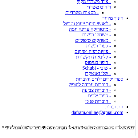
- ציוד משרדי מקיף
ריהוט משרדי
- כסאות משרדיים
חינוך מיוחד
- לאנשי חינוך ייעוץ וטיפול
- מוטוריקה עדינה וגסה
- משחקי רגשות
- משחקים טיפוליים
- ספרי רגשות
- פיזיותרפיה ושיקום
- קלינאות תקשורת
- ריפוי בעיסוק
- שובי - Schubi
- שלי זאנטקרן
ספרי ילדים ילדים וחוברות
- חוברות עבודה לחופש
- חוברות צביעה
- ספרי ילדים
- חוברות פנאי
התחברות
dafram.online@gmail.com
***משלוח עד הבית מוזל ב- 29 ש"ח בקניה מעל 289 ש"ח שליח עד הבית ***
***מש