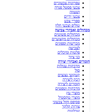
עפרונות צבעוניים
צבעי פסטל פנדה
ושעווה
צבעי ידיים
ספריי צבע
טוליפ וצבעי חלון
מכחולים ואביזרי צביעה
מכחולים פשוטים
מכחולים מקצועיים
מברשות וספוגים
לצביעה
פלטות ומיכלים
כני ציור
חומרים ואביזרי יצירה
מדבקות עגולות
סול
קעקועי נצנצים
דבק ליצירה
חומרים ליצירה
מדבקות וטפטים
מוצרי עץ
מוצרי טקסטיל
פסיפס וחול צבעוני
צורות קלקר
שבלונות