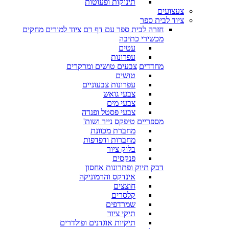
תינוקות ופעוטות
צעצועים
ציוד לבית ספר
חזרה לבית ספר עם דף רם
ציוד למורים
מחקים
מכשירי כתיבה
עטים
עפרונות
מחדדים
צבעים טושים ומרקרים
טושים
עפרונות צבעוניים
צבעי גואש
צבעי מים
צבעי פסטל ופנדה
מספריים
טיפקס
נייר ושות'
מחברת מכוונת
מחברות ודפדפות
בלוק ציור
פנקסים
דבק
תיוק ופתרונות אחסון
אינדקס והרמוניקה
חוצצים
קלסרים
שמרדפים
תיקי ציור
תיקיות אוגדנים ופולדרים