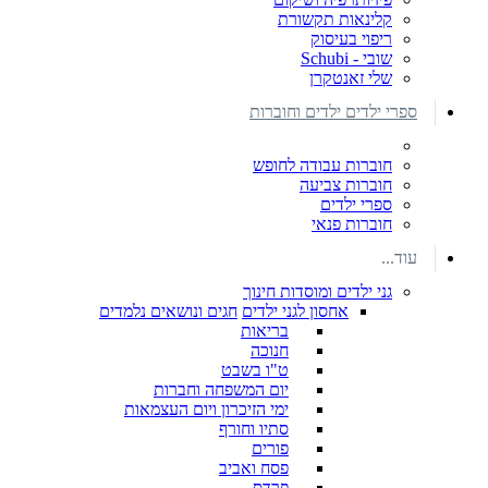
קלינאות תקשורת
ריפוי בעיסוק
שובי - Schubi
שלי זאנטקרן
ספרי ילדים ילדים וחוברות
חוברות עבודה לחופש
חוברות צביעה
ספרי ילדים
חוברות פנאי
עוד...
גני ילדים ומוסדות חינוך
אחסון לגני ילדים
חגים ונושאים נלמדים
בריאות
חנוכה
ט"ו בשבט
יום המשפחה וחברות
ימי הזיכרון ויום העצמאות
סתיו וחורף
פורים
פסח ואביב
פרדס