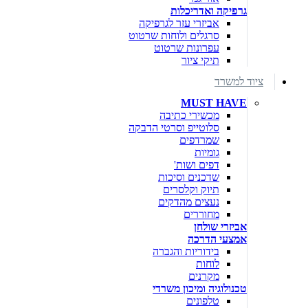
גרפיקה ואדריכלות
אביזרי עזר לגרפיקה
סרגלים ולוחות שרטוט
עפרונות שרטוט
תיקי ציור
ציוד למשרד
MUST HAVE
מכשירי כתיבה
סלוטייפ וסרטי הדבקה
שמרדפים
גומיות
דפים ושות'
שדכנים וסיכות
תיוק וקלסרים
נעצים מהדקים
מחוררים
אביזרי שולחן
אמצעי הדרכה
בידוריות והגברה
לוחות
מקרנים
טכנולוגיה ומיכון משרדי
טלפונים