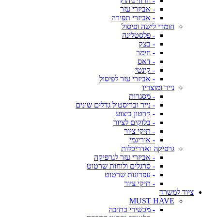
- חרוזי גיהוץ
- אביזרי עזר
- אביזרי תפירה
חומרי לישה ופיסול
- פלסטלינה
- בצק
- חימר
- דאס
- קינטי
- אביזרי עזר לפיסול
נייר ומוצריו
- מסגרות
- נייר ובריסטול גדלים שונים
- קרטון ביצוע
- בלוקים לציור
- תיקי ציור
- אוריגמי
גרפיקה ואדריכלות
- אביזרי עזר לגרפיקה
- סרגלים ולוחות שרטוט
- עפרונות שרטוט
- תיקי ציור
ציוד למשרד
MUST HAVE
- מכשירי כתיבה