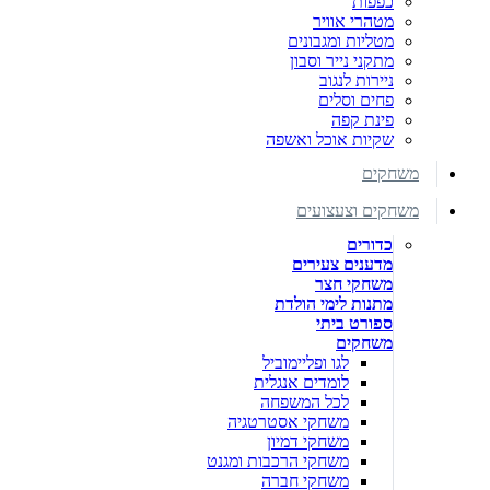
כפפות
מטהרי אוויר
מטליות ומגבונים
מתקני נייר וסבון
ניירות לנגוב
פחים וסלים
פינת קפה
שקיות אוכל ואשפה
משחקים
משחקים וצעצועים
כדורים
מדענים צעירים
משחקי חצר
מתנות לימי הולדת
ספורט ביתי
משחקים
לגו ופליימוביל
לומדים אנגלית
לכל המשפחה
משחקי אסטרטגיה
משחקי דמיון
משחקי הרכבות ומגנט
משחקי חברה