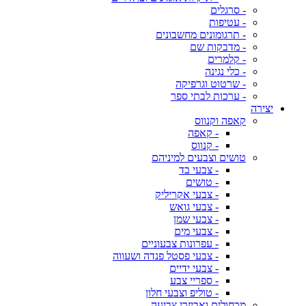
- סרגלים
- עטיפות
- תרגומונים מחשבונים
- מדבקות שם
- קלמרים
- כלי נגינה
- שרטוט וגרפיקה
- ערכות לבתי ספר
יצירה
קאפה וקנווס
- קאפה
- קנווס
טושים וצבעים למיניהם
- צבעי בד
- טושים
- צבעי אקריליק
- צבעי גואש
- צבעי שמן
- צבעי מים
- עפרונות צבעוניים
- צבעי פסטל פנדה ושעווה
- צבעי ידיים
- ספריי צבע
- טוליפ וצבעי חלון
מכחולים ואביזרי צביעה