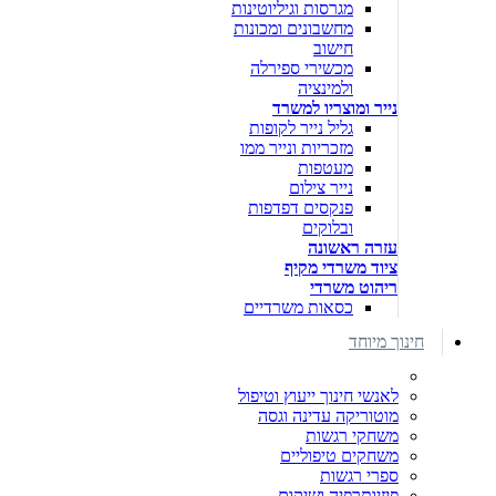
מגרסות וגיליוטינות
מחשבונים ומכונות
חישוב
מכשירי ספירלה
ולמינציה
נייר ומוצריו למשרד
גליל נייר לקופות
מזכריות ונייר ממו
מעטפות
נייר צילום
פנקסים דפדפות
ובלוקים
עזרה ראשונה
ציוד משרדי מקיף
ריהוט משרדי
כסאות משרדיים
חינוך מיוחד
לאנשי חינוך ייעוץ וטיפול
מוטוריקה עדינה וגסה
משחקי רגשות
משחקים טיפוליים
ספרי רגשות
פיזיותרפיה ושיקום