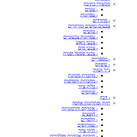
מכשירי כתיבה
- עטים
- עפרונות
- מחדדים
צבעים טושים ומרקרים
- טושים
- עפרונות צבעוניים
- צבעי גואש
- צבעי מים
- צבעי פסטל ופנדה
- מספריים
- טיפקס
נייר ושות'
- מחברת מכוונת
- מחברות ודפדפות
- בלוק ציור
- פנקסים
- דבק
תיוק ופתרונות אחסון
- אינדקס והרמוניקה
- חוצצים
- קלסרים
- שמרדפים
- תיקי ציור
- תיקיות אוגדנים ופולדרים