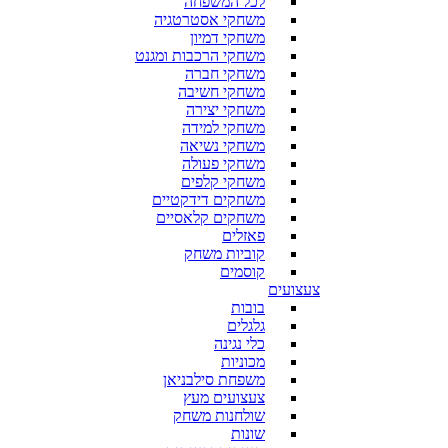
לכל המשפחה
משחקי אסטרטגיה
משחקי דמיון
משחקי הרכבות ומגנט
משחקי חברה
משחקי חשיבה
משחקי יצירה
משחקי למידה
משחקי נשיאה
משחקי פעולה
משחקי קלפים
משחקים דידקטיים
משחקים קלאסיים
פאזלים
קוביות משחק
קוסמים
צעצועים
בובות
גלגלים
כלי נגינה
מכוניות
משפחת סילבניאן
צעצועים מעץ
שולחנות משחק
שונות