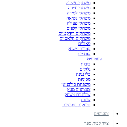
משחקי חשיבה
משחקי יצירה
משחקי למידה
משחקי נשיאה
משחקי פעולה
משחקי קלפים
משחקים דידקטיים
משחקים קלאסיים
פאזלים
קוביות משחק
קוסמים
צעצועים
בובות
גלגלים
כלי נגינה
מכוניות
משפחת סילבניאן
צעצועים מעץ
שולחנות משחק
שונות
תינוקות ופעוטות
צעצועים
ציוד לבית ספר