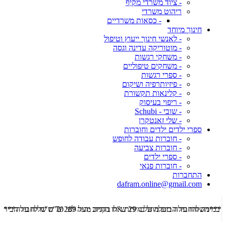
- ציוד משרדי מקיף
ריהוט משרדי
- כסאות משרדיים
חינוך מיוחד
- לאנשי חינוך ייעוץ וטיפול
- מוטוריקה עדינה וגסה
- משחקי רגשות
- משחקים טיפוליים
- ספרי רגשות
- פיזיותרפיה ושיקום
- קלינאות תקשורת
- ריפוי בעיסוק
- שובי - Schubi
- שלי זאנטקרן
ספרי ילדים ילדים וחוברות
- חוברות עבודה לחופש
- חוברות צביעה
- ספרי ילדים
- חוברות פנאי
התחברות
dafram.online@gmail.com
***משלוח עד הבית מוזל ב- 29 ש"ח בקניה מעל 289 ש"ח שליח עד הבית ***
***מש