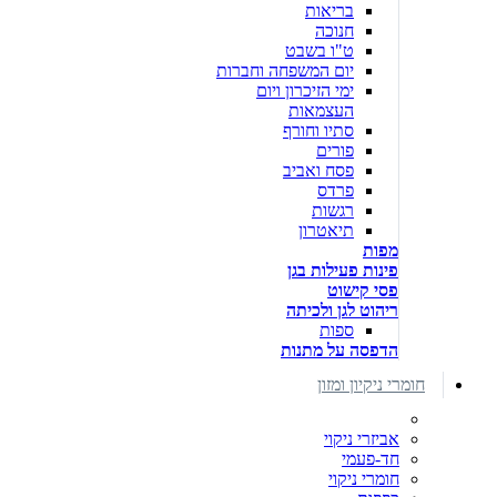
בריאות
חנוכה
ט"ו בשבט
יום המשפחה וחברות
ימי הזיכרון ויום
העצמאות
סתיו וחורף
פורים
פסח ואביב
פרדס
רגשות
תיאטרון
מפות
פינות פעילות בגן
פסי קישוט
ריהוט לגן ולכיתה
ספות
הדפסה על מתנות
חומרי ניקיון ומזון
אביזרי ניקוי
חד-פעמי
חומרי ניקוי