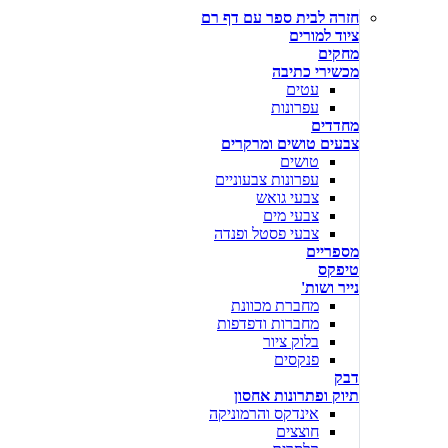
חזרה לבית ספר עם דף רם
ציוד למורים
מחקים
מכשירי כתיבה
עטים
עפרונות
מחדדים
צבעים טושים ומרקרים
טושים
עפרונות צבעוניים
צבעי גואש
צבעי מים
צבעי פסטל ופנדה
מספריים
טיפקס
נייר ושות'
מחברת מכוונת
מחברות ודפדפות
בלוק ציור
פנקסים
דבק
תיוק ופתרונות אחסון
אינדקס והרמוניקה
חוצצים