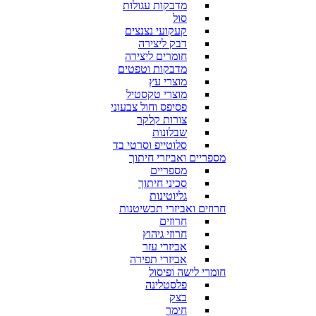
מדבקות עגולות
סול
קעקועי נצנצים
דבק ליצירה
חומרים ליצירה
מדבקות וטפטים
מוצרי עץ
מוצרי טקסטיל
פסיפס וחול צבעוני
צורות קלקר
שבלונות
סלוטייפ וסרטי בד
מספריים ואביזרי חיתוך
מספריים
סכיני חיתוך
גליוטינות
חרוזים ואביזרי תכשיטנות
חרוזים
חרוזי גיהוץ
אביזרי עזר
אביזרי תפירה
חומרי לישה ופיסול
פלסטלינה
בצק
חימר