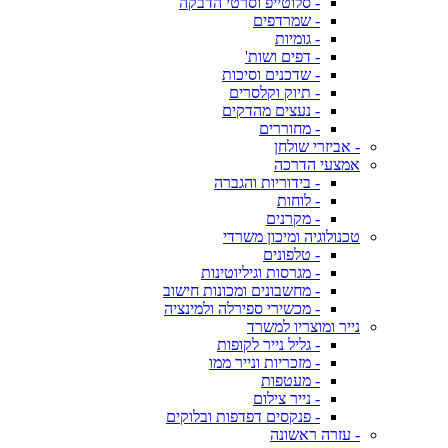
- סלוטייפ וסרטי הדבקה
- שמרדפים
- גומיות
- דפים ושות'
- שדכנים וסיכות
- תיוק וקלסרים
- נעצים מהדקים
- מחוררים
- אביזרי שולחן
אמצעי הדרכה
- בידוריות והגברה
- לוחות
- מקרנים
טכנולוגיה ומיכון משרדי
- טלפונים
- מגרסות וגיליוטינות
- מחשבונים ומכונות חישוב
- מכשירי ספירלה ולמינציה
נייר ומוצריו למשרד
- גליל נייר לקופות
- מזכריות ונייר ממו
- מעטפות
- נייר צילום
- פנקסים דפדפות ובלוקים
- עזרה ראשונה