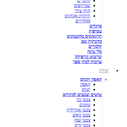
קלסרים
שמרדפים
תיקי ציור
תיקיות אוגדנים
ופולדרים
סרגלים
עטיפות
תרגומונים מחשבונים
מדבקות שם
קלמרים
כלי נגינה
שרטוט וגרפיקה
ערכות לבתי ספר
יצירה
קאפה וקנווס
קאפה
קנווס
טושים וצבעים למיניהם
צבעי בד
טושים
צבעי אקריליק
צבעי גואש
צבעי שמן
צבעי מים