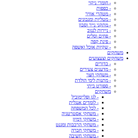
- חומרי ניקוי
- כפפות
- מטהרי אוויר
- מטליות ומגבונים
- מתקני נייר וסבון
- ניירות לנגוב
- פחים וסלים
- פינת קפה
- שקיות אוכל ואשפה
משחקים
משחקים וצעצועים
- כדורים
- מדענים צעירים
- משחקי חצר
- מתנות לימי הולדת
- ספורט ביתי
משחקים
- לגו ופליימוביל
- לומדים אנגלית
- לכל המשפחה
- משחקי אסטרטגיה
- משחקי דמיון
- משחקי הרכבות ומגנט
- משחקי חברה
- משחקי חשיבה