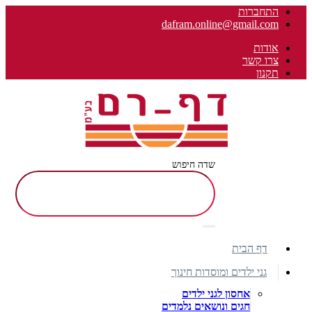
התחברות
dafram.online@gmail.com
אודות
צרו קשר
תקנון
שדה חיפוש
דף הבית
גני ילדים ומוסדות חינוך
אחסון לגני ילדים
חגים ונושאים נלמדים