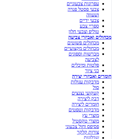
עפרונות צבעוניים
צבעי פסטל פנדה
ושעווה
צבעי ידיים
ספריי צבע
טוליפ וצבעי חלון
מכחולים ואביזרי צביעה
מכחולים פשוטים
מכחולים מקצועיים
מברשות וספוגים
לצביעה
פלטות ומיכלים
כני ציור
חומרים ואביזרי יצירה
מדבקות עגולות
סול
קעקועי נצנצים
דבק ליצירה
חומרים ליצירה
מדבקות וטפטים
מוצרי עץ
מוצרי טקסטיל
פסיפס וחול צבעוני
צורות קלקר
שבלונות