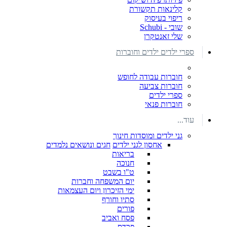
קלינאות תקשורת
ריפוי בעיסוק
שובי - Schubi
שלי זאנטקרן
ספרי ילדים ילדים וחוברות
חוברות עבודה לחופש
חוברות צביעה
ספרי ילדים
חוברות פנאי
עוד...
גני ילדים ומוסדות חינוך
אחסון לגני ילדים
חגים ונושאים נלמדים
בריאות
חנוכה
ט"ו בשבט
יום המשפחה וחברות
ימי הזיכרון ויום העצמאות
סתיו וחורף
פורים
פסח ואביב
פרדס