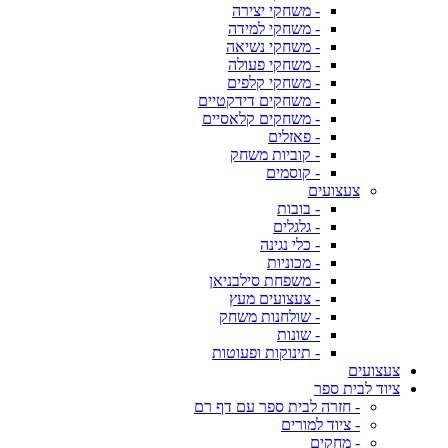
- משחקי יצירה
- משחקי למידה
- משחקי נשיאה
- משחקי פעולה
- משחקי קלפים
- משחקים דידקטיים
- משחקים קלאסיים
- פאזלים
- קוביות משחק
- קוסמים
צעצועים
- בובות
- גלגלים
- כלי נגינה
- מכוניות
- משפחת סילבניאן
- צעצועים מעץ
- שולחנות משחק
- שונות
- תינוקות ופעוטות
צעצועים
ציוד לבית ספר
- חזרה לבית ספר עם דף רם
- ציוד למורים
- מחקים