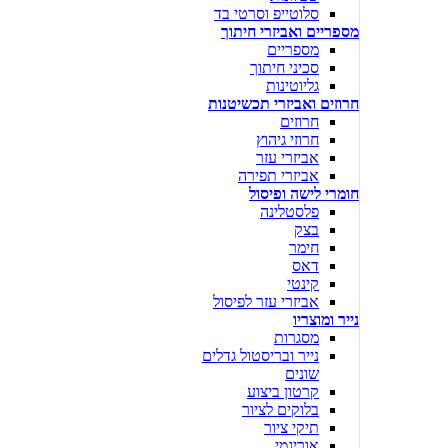
סלוטייפ וסרטי בד
מספריים ואביזרי חיתוך
מספריים
סכיני חיתוך
גליוטינות
חרוזים ואביזרי תכשיטנות
חרוזים
חרוזי גיהוץ
אביזרי עזר
אביזרי תפירה
חומרי לישה ופיסול
פלסטלינה
בצק
חימר
דאס
קינטי
אביזרי עזר לפיסול
נייר ומוצריו
מסגרות
נייר ובריסטול גדלים
שונים
קרטון ביצוע
בלוקים לציור
תיקי ציור
אוריגמי