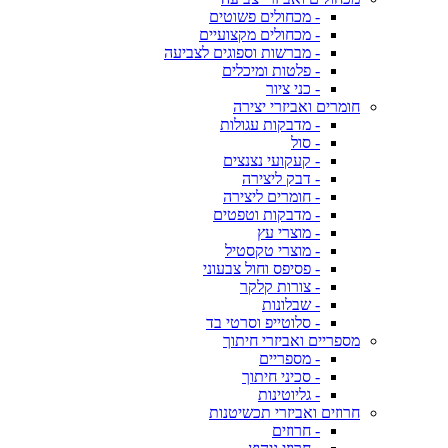
- מכחולים פשוטים
- מכחולים מקצועיים
- מברשות וספוגים לצביעה
- פלטות ומיכלים
- כני ציור
חומרים ואביזרי יצירה
- מדבקות עגולות
- סול
- קעקועי נצנצים
- דבק ליצירה
- חומרים ליצירה
- מדבקות וטפטים
- מוצרי עץ
- מוצרי טקסטיל
- פסיפס וחול צבעוני
- צורות קלקר
- שבלונות
- סלוטייפ וסרטי בד
מספריים ואביזרי חיתוך
- מספריים
- סכיני חיתוך
- גליוטינות
חרוזים ואביזרי תכשיטנות
- חרוזים