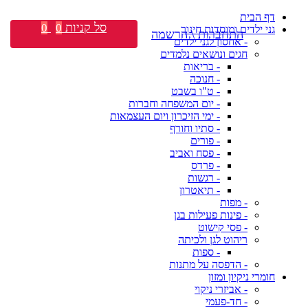
דף הבית
סל קניות
0
0
גני ילדים ומוסדות חינוך
התחברות \ הרשמה
- אחסון לגני ילדים
חגים ונושאים נלמדים
- בריאות
- חנוכה
- ט"ו בשבט
- יום המשפחה וחברות
- ימי הזיכרון ויום העצמאות
- סתיו וחורף
- פורים
- פסח ואביב
- פרדס
- רגשות
- תיאטרון
- מפות
- פינות פעילות בגן
- פסי קישוט
ריהוט לגן ולכיתה
- ספות
- הדפסה על מתנות
חומרי ניקיון ומזון
- אביזרי ניקוי
- חד-פעמי