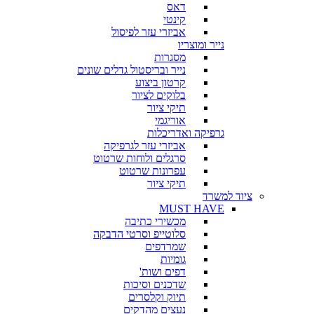
דאס
קינטי
אביזרי עזר לפיסול
נייר ומוצריו
מסגרות
נייר ובריסטול גדלים שונים
קרטון ביצוע
בלוקים לציור
תיקי ציור
אוריגמי
גרפיקה ואדריכלות
אביזרי עזר לגרפיקה
סרגלים ולוחות שרטוט
עפרונות שרטוט
תיקי ציור
ציוד למשרד
MUST HAVE
מכשירי כתיבה
סלוטייפ וסרטי הדבקה
שמרדפים
גומיות
דפים ושות'
שדכנים וסיכות
תיוק וקלסרים
נעצים מהדקים