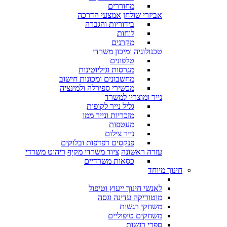
מחוררים
אביזרי שולחן
אמצעי הדרכה
בידוריות והגברה
לוחות
מקרנים
טכנולוגיה ומיכון משרדי
טלפונים
מגרסות וגיליוטינות
מחשבונים ומכונות חישוב
מכשירי ספירלה ולמינציה
נייר ומוצריו למשרד
גליל נייר לקופות
מזכריות ונייר ממו
מעטפות
נייר צילום
פנקסים דפדפות ובלוקים
עזרה ראשונה
ציוד משרדי מקיף
ריהוט משרדי
כסאות משרדיים
חינוך מיוחד
לאנשי חינוך ייעוץ וטיפול
מוטוריקה עדינה וגסה
משחקי רגשות
משחקים טיפוליים
ספרי רגשות