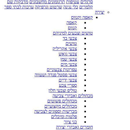
סרגלים
עטיפות
תרגומונים מחשבונים
מדבקות שם
קלמרים
כלי נגינה
שרטוט וגרפיקה
ערכות לבתי ספר
יצירה
קאפה וקנווס
קאפה
קנווס
טושים וצבעים למיניהם
צבעי בד
טושים
צבעי אקריליק
צבעי גואש
צבעי שמן
צבעי מים
עפרונות צבעוניים
צבעי פסטל פנדה ושעווה
צבעי ידיים
ספריי צבע
טוליפ וצבעי חלון
מכחולים ואביזרי צביעה
מכחולים פשוטים
מכחולים מקצועיים
מברשות וספוגים לצביעה
פלטות ומיכלים
כני ציור
חומרים ואביזרי יצירה