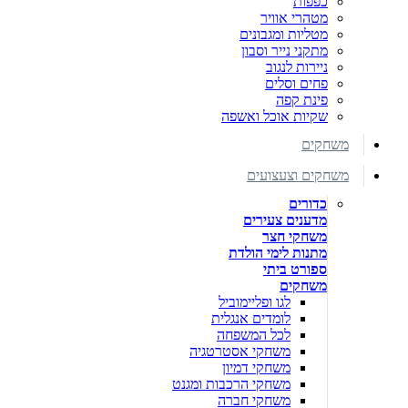
כפפות
מטהרי אוויר
מטליות ומגבונים
מתקני נייר וסבון
ניירות לנגוב
פחים וסלים
פינת קפה
שקיות אוכל ואשפה
משחקים
משחקים וצעצועים
כדורים
מדענים צעירים
משחקי חצר
מתנות לימי הולדת
ספורט ביתי
משחקים
לגו ופליימוביל
לומדים אנגלית
לכל המשפחה
משחקי אסטרטגיה
משחקי דמיון
משחקי הרכבות ומגנט
משחקי חברה