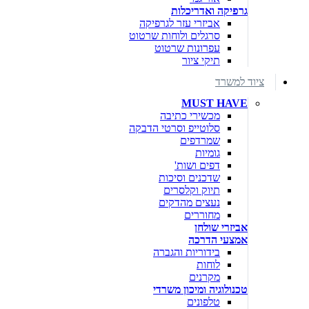
גרפיקה ואדריכלות
אביזרי עזר לגרפיקה
סרגלים ולוחות שרטוט
עפרונות שרטוט
תיקי ציור
ציוד למשרד
MUST HAVE
מכשירי כתיבה
סלוטייפ וסרטי הדבקה
שמרדפים
גומיות
דפים ושות'
שדכנים וסיכות
תיוק וקלסרים
נעצים מהדקים
מחוררים
אביזרי שולחן
אמצעי הדרכה
בידוריות והגברה
לוחות
מקרנים
טכנולוגיה ומיכון משרדי
טלפונים