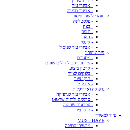
- חרוזי גיהוץ
- אביזרי עזר
- אביזרי תפירה
חומרי לישה ופיסול
- פלסטלינה
- בצק
- חימר
- דאס
- קינטי
- אביזרי עזר לפיסול
נייר ומוצריו
- מסגרות
- נייר ובריסטול גדלים שונים
- קרטון ביצוע
- בלוקים לציור
- תיקי ציור
- אוריגמי
גרפיקה ואדריכלות
- אביזרי עזר לגרפיקה
- סרגלים ולוחות שרטוט
- עפרונות שרטוט
- תיקי ציור
ציוד למשרד
MUST HAVE
- מכשירי כתיבה