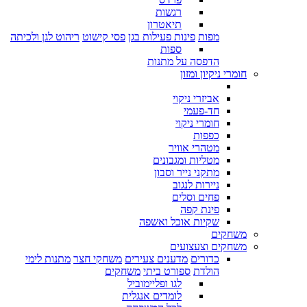
רגשות
תיאטרון
מפות
פינות פעילות בגן
פסי קישוט
ריהוט לגן ולכיתה
ספות
הדפסה על מתנות
חומרי ניקיון ומזון
אביזרי ניקוי
חד-פעמי
חומרי ניקוי
כפפות
מטהרי אוויר
מטליות ומגבונים
מתקני נייר וסבון
ניירות לנגוב
פחים וסלים
פינת קפה
שקיות אוכל ואשפה
משחקים
משחקים וצעצועים
כדורים
מדענים צעירים
משחקי חצר
מתנות לימי
הולדת
ספורט ביתי
משחקים
לגו ופליימוביל
לומדים אנגלית