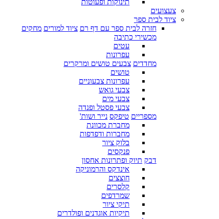
תינוקות ופעוטות
צעצועים
ציוד לבית ספר
חזרה לבית ספר עם דף רם
ציוד למורים
מחקים
מכשירי כתיבה
עטים
עפרונות
מחדדים
צבעים טושים ומרקרים
טושים
עפרונות צבעוניים
צבעי גואש
צבעי מים
צבעי פסטל ופנדה
מספריים
טיפקס
נייר ושות'
מחברת מכוונת
מחברות ודפדפות
בלוק ציור
פנקסים
דבק
תיוק ופתרונות אחסון
אינדקס והרמוניקה
חוצצים
קלסרים
שמרדפים
תיקי ציור
תיקיות אוגדנים ופולדרים