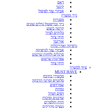
דאס
קינטי
אביזרי עזר לפיסול
נייר ומוצריו
מסגרות
נייר ובריסטול גדלים שונים
קרטון ביצוע
בלוקים לציור
תיקי ציור
אוריגמי
גרפיקה ואדריכלות
אביזרי עזר לגרפיקה
סרגלים ולוחות שרטוט
עפרונות שרטוט
תיקי ציור
ציוד למשרד
MUST HAVE
מכשירי כתיבה
סלוטייפ וסרטי הדבקה
שמרדפים
גומיות
דפים ושות'
שדכנים וסיכות
תיוק וקלסרים
נעצים מהדקים