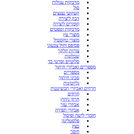
מדבקות עגולות
סול
קעקועי נצנצים
דבק ליצירה
חומרים ליצירה
מדבקות וטפטים
מוצרי עץ
מוצרי טקסטיל
פסיפס וחול צבעוני
צורות קלקר
שבלונות
סלוטייפ וסרטי בד
מספריים ואביזרי חיתוך
מספריים
סכיני חיתוך
גליוטינות
חרוזים ואביזרי תכשיטנות
חרוזים
חרוזי גיהוץ
אביזרי עזר
אביזרי תפירה
חומרי לישה ופיסול
פלסטלינה
בצק
חימר