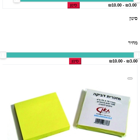
סינון
סינון
מחיר
סינון