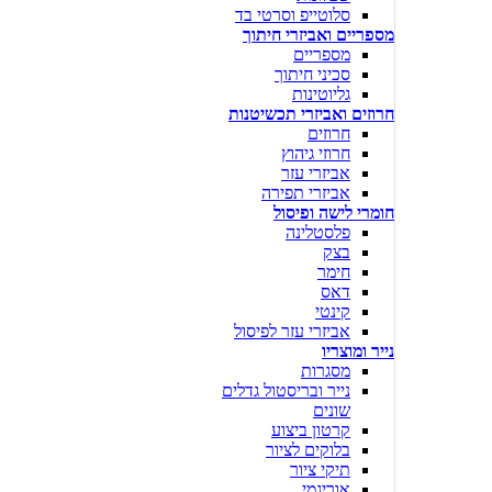
סלוטייפ וסרטי בד
מספריים ואביזרי חיתוך
מספריים
סכיני חיתוך
גליוטינות
חרוזים ואביזרי תכשיטנות
חרוזים
חרוזי גיהוץ
אביזרי עזר
אביזרי תפירה
חומרי לישה ופיסול
פלסטלינה
בצק
חימר
דאס
קינטי
אביזרי עזר לפיסול
נייר ומוצריו
מסגרות
נייר ובריסטול גדלים
שונים
קרטון ביצוע
בלוקים לציור
תיקי ציור
אוריגמי