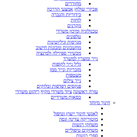
מחוררים
אביזרי שולחן
אמצעי הדרכה
בידוריות והגברה
לוחות
מקרנים
טכנולוגיה ומיכון משרדי
טלפונים
מגרסות וגיליוטינות
מחשבונים ומכונות חישוב
מכשירי ספירלה ולמינציה
נייר ומוצריו למשרד
גליל נייר לקופות
מזכריות ונייר ממו
מעטפות
נייר צילום
פנקסים דפדפות ובלוקים
עזרה ראשונה
ציוד משרדי מקיף
ריהוט משרדי
כסאות משרדיים
חינוך מיוחד
לאנשי חינוך ייעוץ וטיפול
מוטוריקה עדינה וגסה
משחקי רגשות
משחקים טיפוליים
ספרי רגשות