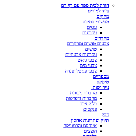
חזרה לבית ספר עם דף רם
ציוד למורים
מחקים
מכשירי כתיבה
עטים
עפרונות
מחדדים
צבעים טושים ומרקרים
טושים
עפרונות צבעוניים
צבעי גואש
צבעי מים
צבעי פסטל ופנדה
מספריים
טיפקס
נייר ושות'
מחברת מכוונת
מחברות ודפדפות
בלוק ציור
פנקסים
דבק
תיוק ופתרונות אחסון
אינדקס והרמוניקה
חוצצים