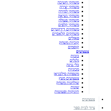
משחקי חשיבה
משחקי יצירה
משחקי למידה
משחקי נשיאה
משחקי פעולה
משחקי קלפים
משחקים דידקטיים
משחקים קלאסיים
פאזלים
קוביות משחק
קוסמים
צעצועים
בובות
גלגלים
כלי נגינה
מכוניות
משפחת סילבניאן
צעצועים מעץ
שולחנות משחק
שונות
תינוקות ופעוטות
צעצועים
ציוד לבית ספר