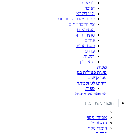
בריאות
חנוכה
ט"ו בשבט
יום המשפחה וחברות
ימי הזיכרון ויום
העצמאות
סתיו וחורף
פורים
פסח ואביב
פרדס
רגשות
תיאטרון
מפות
פינות פעילות בגן
פסי קישוט
ריהוט לגן ולכיתה
ספות
הדפסה על מתנות
חומרי ניקיון ומזון
אביזרי ניקוי
חד-פעמי
חומרי ניקוי