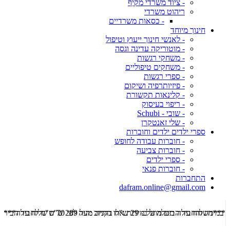
- ציוד משרדי מקיף
ריהוט משרדי
- כסאות משרדיים
חינוך מיוחד
- לאנשי חינוך ייעוץ וטיפול
- מוטוריקה עדינה וגסה
- משחקי רגשות
- משחקים טיפוליים
- ספרי רגשות
- פיזיותרפיה ושיקום
- קלינאות תקשורת
- ריפוי בעיסוק
- שובי - Schubi
- שלי זאנטקרן
ספרי ילדים ילדים וחוברות
- חוברות עבודה לחופש
- חוברות צביעה
- ספרי ילדים
- חוברות פנאי
התחברות
dafram.online@gmail.com
***משלוח עד הבית מוזל ב- 29 ש"ח בקניה מעל 289 ש"ח שליח עד הבית ***
***מש