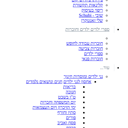
קלינאות תקשורת
ריפוי בעיסוק
שובי - Schubi
שלי זאנטקרן
ספרי ילדים ילדים וחוברות
חוברות עבודה לחופש
חוברות צביעה
ספרי ילדים
חוברות פנאי
עוד...
גני ילדים ומוסדות חינוך
אחסון לגני ילדים
חגים ונושאים נלמדים
בריאות
חנוכה
ט"ו בשבט
יום המשפחה וחברות
ימי הזיכרון ויום העצמאות
סתיו וחורף
פורים
פסח ואביב
פרדס