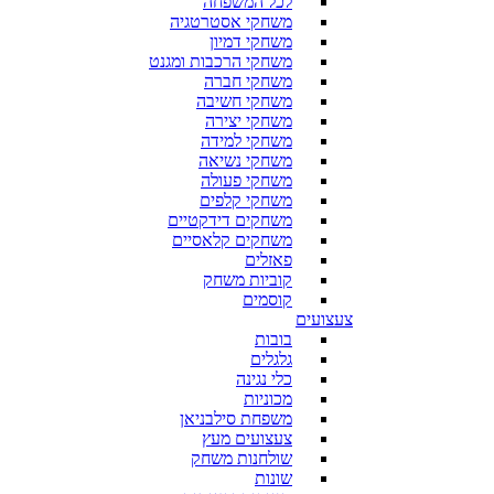
לכל המשפחה
משחקי אסטרטגיה
משחקי דמיון
משחקי הרכבות ומגנט
משחקי חברה
משחקי חשיבה
משחקי יצירה
משחקי למידה
משחקי נשיאה
משחקי פעולה
משחקי קלפים
משחקים דידקטיים
משחקים קלאסיים
פאזלים
קוביות משחק
קוסמים
צעצועים
בובות
גלגלים
כלי נגינה
מכוניות
משפחת סילבניאן
צעצועים מעץ
שולחנות משחק
שונות