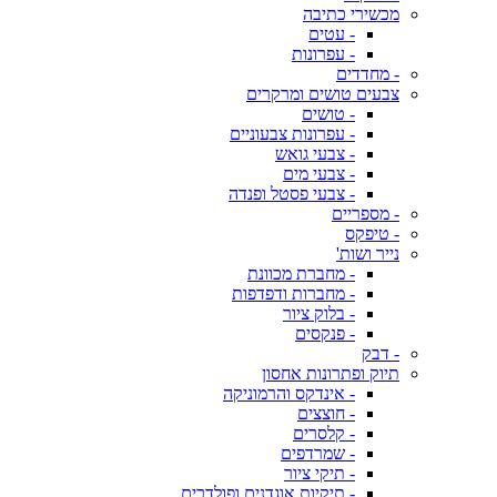
מכשירי כתיבה
- עטים
- עפרונות
- מחדדים
צבעים טושים ומרקרים
- טושים
- עפרונות צבעוניים
- צבעי גואש
- צבעי מים
- צבעי פסטל ופנדה
- מספריים
- טיפקס
נייר ושות'
- מחברת מכוונת
- מחברות ודפדפות
- בלוק ציור
- פנקסים
- דבק
תיוק ופתרונות אחסון
- אינדקס והרמוניקה
- חוצצים
- קלסרים
- שמרדפים
- תיקי ציור
- תיקיות אוגדנים ופולדרים