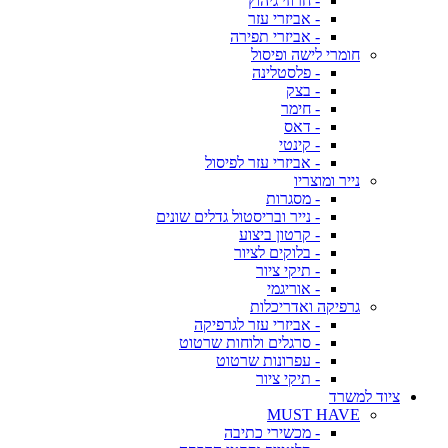
- חרוזי גיהוץ
- אביזרי עזר
- אביזרי תפירה
חומרי לישה ופיסול
- פלסטלינה
- בצק
- חימר
- דאס
- קינטי
- אביזרי עזר לפיסול
נייר ומוצריו
- מסגרות
- נייר ובריסטול גדלים שונים
- קרטון ביצוע
- בלוקים לציור
- תיקי ציור
- אוריגמי
גרפיקה ואדריכלות
- אביזרי עזר לגרפיקה
- סרגלים ולוחות שרטוט
- עפרונות שרטוט
- תיקי ציור
ציוד למשרד
MUST HAVE
- מכשירי כתיבה