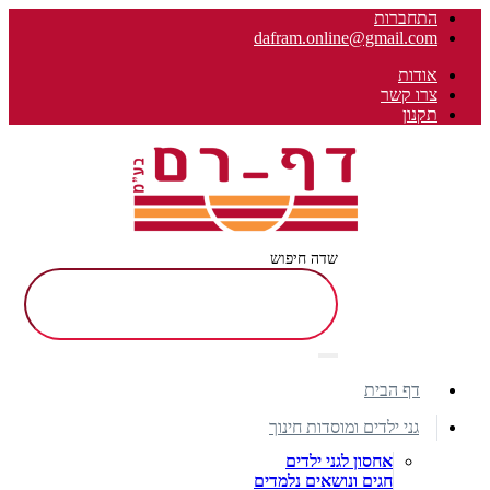
התחברות
dafram.online@gmail.com
אודות
צרו קשר
תקנון
שדה חיפוש
דף הבית
גני ילדים ומוסדות חינוך
אחסון לגני ילדים
חגים ונושאים נלמדים