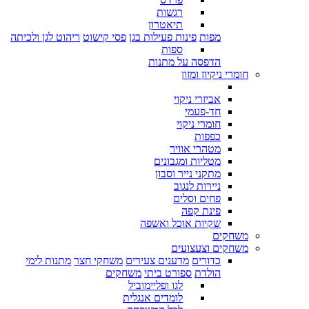
רגשות
תיאטרון
מפות
פינות פעילות בגן
פסי קישוט
ריהוט לגן ולכיתה
ספות
הדפסה על מתנות
חומרי ניקיון ומזון
אביזרי ניקוי
חד-פעמי
חומרי ניקוי
כפפות
מטהרי אוויר
מטליות ומגבונים
מתקני נייר וסבון
ניירות לנגוב
פחים וסלים
פינת קפה
שקיות אוכל ואשפה
משחקים
משחקים וצעצועים
כדורים
מדענים צעירים
משחקי חצר
מתנות לימי
הולדת
ספורט ביתי
משחקים
לגו ופליימוביל
לומדים אנגלית