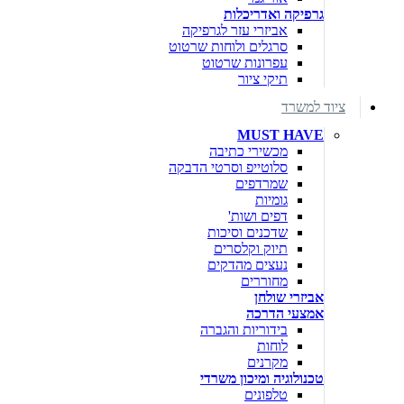
גרפיקה ואדריכלות
אביזרי עזר לגרפיקה
סרגלים ולוחות שרטוט
עפרונות שרטוט
תיקי ציור
ציוד למשרד
MUST HAVE
מכשירי כתיבה
סלוטייפ וסרטי הדבקה
שמרדפים
גומיות
דפים ושות'
שדכנים וסיכות
תיוק וקלסרים
נעצים מהדקים
מחוררים
אביזרי שולחן
אמצעי הדרכה
בידוריות והגברה
לוחות
מקרנים
טכנולוגיה ומיכון משרדי
טלפונים