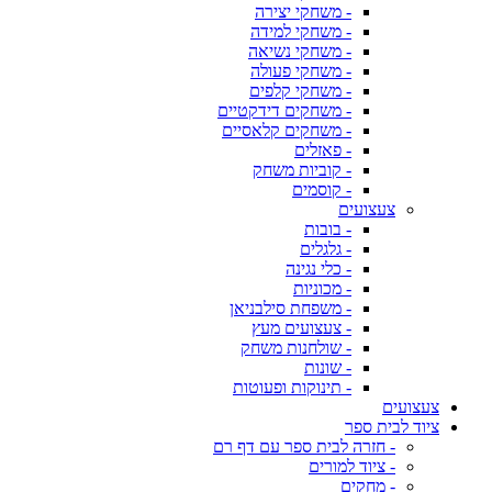
- משחקי יצירה
- משחקי למידה
- משחקי נשיאה
- משחקי פעולה
- משחקי קלפים
- משחקים דידקטיים
- משחקים קלאסיים
- פאזלים
- קוביות משחק
- קוסמים
צעצועים
- בובות
- גלגלים
- כלי נגינה
- מכוניות
- משפחת סילבניאן
- צעצועים מעץ
- שולחנות משחק
- שונות
- תינוקות ופעוטות
צעצועים
ציוד לבית ספר
- חזרה לבית ספר עם דף רם
- ציוד למורים
- מחקים