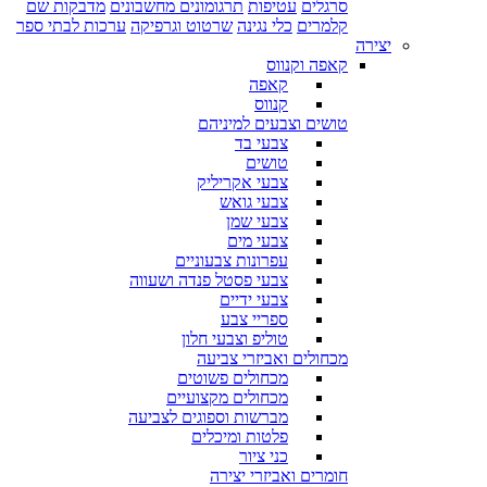
סרגלים
עטיפות
תרגומונים מחשבונים
מדבקות שם
קלמרים
כלי נגינה
שרטוט וגרפיקה
ערכות לבתי ספר
יצירה
קאפה וקנווס
קאפה
קנווס
טושים וצבעים למיניהם
צבעי בד
טושים
צבעי אקריליק
צבעי גואש
צבעי שמן
צבעי מים
עפרונות צבעוניים
צבעי פסטל פנדה ושעווה
צבעי ידיים
ספריי צבע
טוליפ וצבעי חלון
מכחולים ואביזרי צביעה
מכחולים פשוטים
מכחולים מקצועיים
מברשות וספוגים לצביעה
פלטות ומיכלים
כני ציור
חומרים ואביזרי יצירה