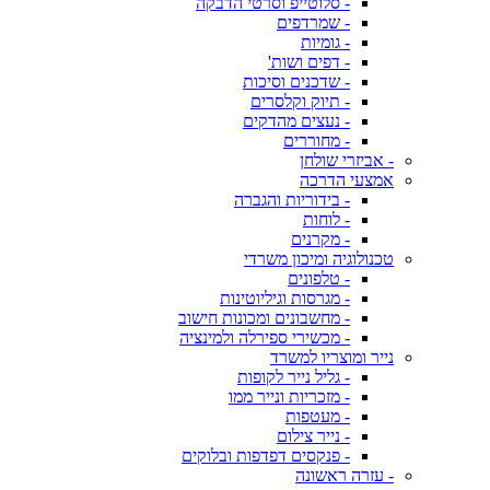
- סלוטייפ וסרטי הדבקה
- שמרדפים
- גומיות
- דפים ושות'
- שדכנים וסיכות
- תיוק וקלסרים
- נעצים מהדקים
- מחוררים
- אביזרי שולחן
אמצעי הדרכה
- בידוריות והגברה
- לוחות
- מקרנים
טכנולוגיה ומיכון משרדי
- טלפונים
- מגרסות וגיליוטינות
- מחשבונים ומכונות חישוב
- מכשירי ספירלה ולמינציה
נייר ומוצריו למשרד
- גליל נייר לקופות
- מזכריות ונייר ממו
- מעטפות
- נייר צילום
- פנקסים דפדפות ובלוקים
- עזרה ראשונה