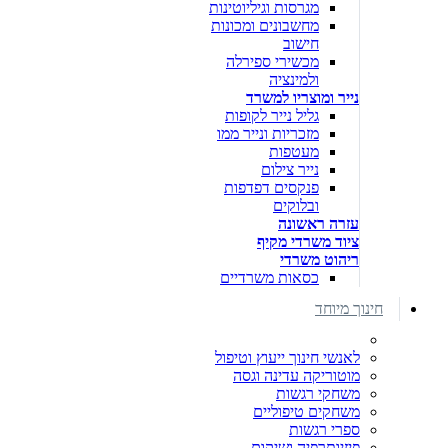
מגרסות וגיליוטינות
מחשבונים ומכונות
חישוב
מכשירי ספירלה
ולמינציה
נייר ומוצריו למשרד
גליל נייר לקופות
מזכריות ונייר ממו
מעטפות
נייר צילום
פנקסים דפדפות
ובלוקים
עזרה ראשונה
ציוד משרדי מקיף
ריהוט משרדי
כסאות משרדיים
חינוך מיוחד
לאנשי חינוך ייעוץ וטיפול
מוטוריקה עדינה וגסה
משחקי רגשות
משחקים טיפוליים
ספרי רגשות
פיזיותרפיה ושיקום