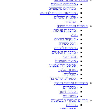
- מכחולים פשוטים
- מכחולים מקצועיים
- מברשות וספוגים לצביעה
- פלטות ומיכלים
- כני ציור
חומרים ואביזרי יצירה
- מדבקות עגולות
- סול
- קעקועי נצנצים
- דבק ליצירה
- חומרים ליצירה
- מדבקות וטפטים
- מוצרי עץ
- מוצרי טקסטיל
- פסיפס וחול צבעוני
- צורות קלקר
- שבלונות
- סלוטייפ וסרטי בד
מספריים ואביזרי חיתוך
- מספריים
- סכיני חיתוך
- גליוטינות
חרוזים ואביזרי תכשיטנות
- חרוזים