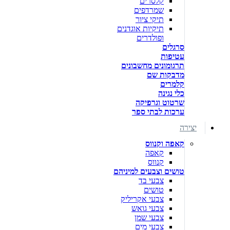
קלסרים
שמרדפים
תיקי ציור
תיקיות אוגדנים
ופולדרים
סרגלים
עטיפות
תרגומונים מחשבונים
מדבקות שם
קלמרים
כלי נגינה
שרטוט וגרפיקה
ערכות לבתי ספר
יצירה
קאפה וקנווס
קאפה
קנווס
טושים וצבעים למיניהם
צבעי בד
טושים
צבעי אקריליק
צבעי גואש
צבעי שמן
צבעי מים