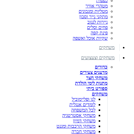
כפפות
מטהרי אוויר
מטליות ומגבונים
מתקני נייר וסבון
ניירות לנגוב
פחים וסלים
פינת קפה
שקיות אוכל ואשפה
משחקים
משחקים וצעצועים
כדורים
מדענים צעירים
משחקי חצר
מתנות לימי הולדת
ספורט ביתי
משחקים
לגו ופליימוביל
לומדים אנגלית
לכל המשפחה
משחקי אסטרטגיה
משחקי דמיון
משחקי הרכבות ומגנט
משחקי חברה