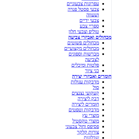
עפרונות צבעוניים
צבעי פסטל פנדה
ושעווה
צבעי ידיים
ספריי צבע
טוליפ וצבעי חלון
מכחולים ואביזרי צביעה
מכחולים פשוטים
מכחולים מקצועיים
מברשות וספוגים
לצביעה
פלטות ומיכלים
כני ציור
חומרים ואביזרי יצירה
מדבקות עגולות
סול
קעקועי נצנצים
דבק ליצירה
חומרים ליצירה
מדבקות וטפטים
מוצרי עץ
מוצרי טקסטיל
פסיפס וחול צבעוני
צורות קלקר
שבלונות