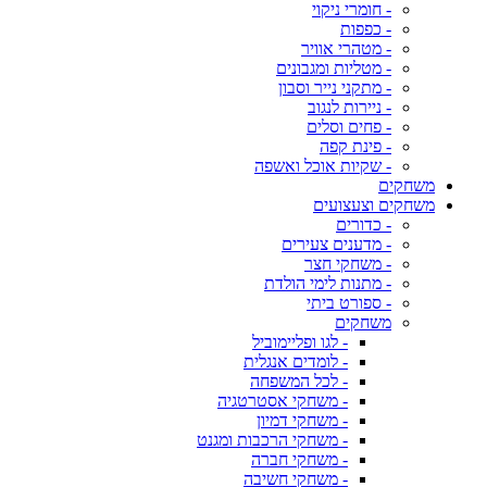
- חומרי ניקוי
- כפפות
- מטהרי אוויר
- מטליות ומגבונים
- מתקני נייר וסבון
- ניירות לנגוב
- פחים וסלים
- פינת קפה
- שקיות אוכל ואשפה
משחקים
משחקים וצעצועים
- כדורים
- מדענים צעירים
- משחקי חצר
- מתנות לימי הולדת
- ספורט ביתי
משחקים
- לגו ופליימוביל
- לומדים אנגלית
- לכל המשפחה
- משחקי אסטרטגיה
- משחקי דמיון
- משחקי הרכבות ומגנט
- משחקי חברה
- משחקי חשיבה