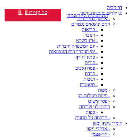
דף הבית
סל קניות
0
0
גני ילדים ומוסדות חינוך
התחברות \ הרשמה
- אחסון לגני ילדים
חגים ונושאים נלמדים
- בריאות
- חנוכה
- ט"ו בשבט
- יום המשפחה וחברות
- ימי הזיכרון ויום העצמאות
- סתיו וחורף
- פורים
- פסח ואביב
- פרדס
- רגשות
- תיאטרון
- מפות
- פינות פעילות בגן
- פסי קישוט
ריהוט לגן ולכיתה
- ספות
- הדפסה על מתנות
חומרי ניקיון ומזון
- אביזרי ניקוי
- חד-פעמי