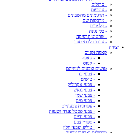
- סרגלים
- עטיפות
- תרגומונים מחשבונים
- מדבקות שם
- קלמרים
- כלי נגינה
- שרטוט וגרפיקה
- ערכות לבתי ספר
יצירה
קאפה וקנווס
- קאפה
- קנווס
טושים וצבעים למיניהם
- צבעי בד
- טושים
- צבעי אקריליק
- צבעי גואש
- צבעי שמן
- צבעי מים
- עפרונות צבעוניים
- צבעי פסטל פנדה ושעווה
- צבעי ידיים
- ספריי צבע
- טוליפ וצבעי חלון
מכחולים ואביזרי צביעה