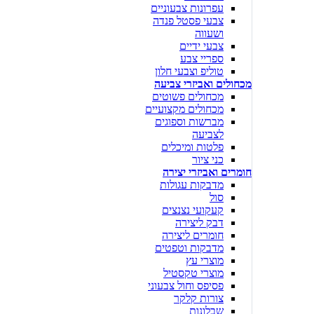
עפרונות צבעוניים
צבעי פסטל פנדה
ושעווה
צבעי ידיים
ספריי צבע
טוליפ וצבעי חלון
מכחולים ואביזרי צביעה
מכחולים פשוטים
מכחולים מקצועיים
מברשות וספוגים
לצביעה
פלטות ומיכלים
כני ציור
חומרים ואביזרי יצירה
מדבקות עגולות
סול
קעקועי נצנצים
דבק ליצירה
חומרים ליצירה
מדבקות וטפטים
מוצרי עץ
מוצרי טקסטיל
פסיפס וחול צבעוני
צורות קלקר
שבלונות