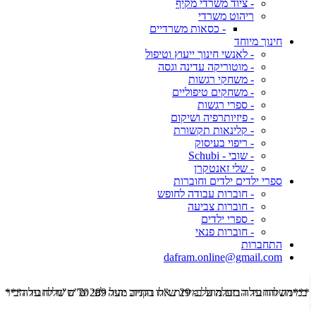
- ציוד משרדי מקיף
ריהוט משרדי
- כסאות משרדיים
חינוך מיוחד
- לאנשי חינוך ייעוץ וטיפול
- מוטוריקה עדינה וגסה
- משחקי רגשות
- משחקים טיפוליים
- ספרי רגשות
- פיזיותרפיה ושיקום
- קלינאות תקשורת
- ריפוי בעיסוק
- שובי - Schubi
- שלי זאנטקרן
ספרי ילדים ילדים וחוברות
- חוברות עבודה לחופש
- חוברות צביעה
- ספרי ילדים
- חוברות פנאי
התחברות
dafram.online@gmail.com
***משלוח עד הבית מוזל ב- 29 ש"ח בקניה מעל 289 ש"ח שליח עד הבית ***
***מש