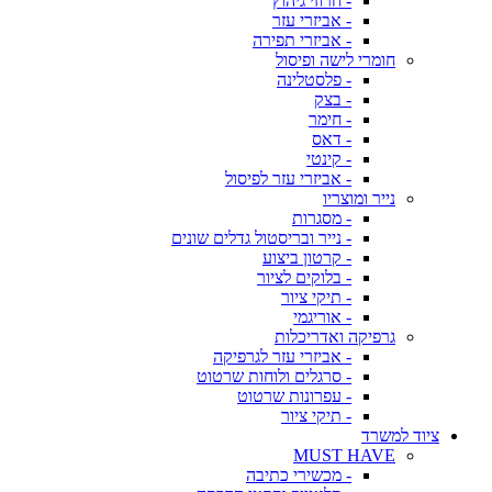
- חרוזי גיהוץ
- אביזרי עזר
- אביזרי תפירה
חומרי לישה ופיסול
- פלסטלינה
- בצק
- חימר
- דאס
- קינטי
- אביזרי עזר לפיסול
נייר ומוצריו
- מסגרות
- נייר ובריסטול גדלים שונים
- קרטון ביצוע
- בלוקים לציור
- תיקי ציור
- אוריגמי
גרפיקה ואדריכלות
- אביזרי עזר לגרפיקה
- סרגלים ולוחות שרטוט
- עפרונות שרטוט
- תיקי ציור
ציוד למשרד
MUST HAVE
- מכשירי כתיבה