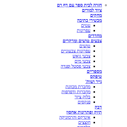
חזרה לבית ספר עם דף רם
ציוד למורים
מחקים
מכשירי כתיבה
עטים
עפרונות
מחדדים
צבעים טושים ומרקרים
טושים
עפרונות צבעוניים
צבעי גואש
צבעי מים
צבעי פסטל ופנדה
מספריים
טיפקס
נייר ושות'
מחברת מכוונת
מחברות ודפדפות
בלוק ציור
פנקסים
דבק
תיוק ופתרונות אחסון
אינדקס והרמוניקה
חוצצים