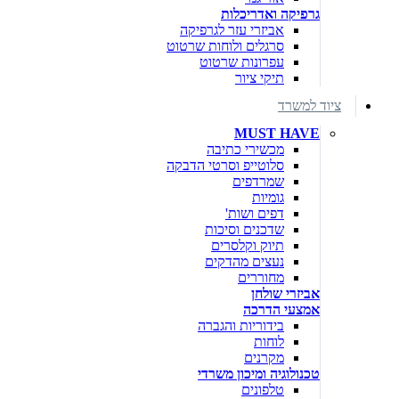
גרפיקה ואדריכלות
אביזרי עזר לגרפיקה
סרגלים ולוחות שרטוט
עפרונות שרטוט
תיקי ציור
ציוד למשרד
MUST HAVE
מכשירי כתיבה
סלוטייפ וסרטי הדבקה
שמרדפים
גומיות
דפים ושות'
שדכנים וסיכות
תיוק וקלסרים
נעצים מהדקים
מחוררים
אביזרי שולחן
אמצעי הדרכה
בידוריות והגברה
לוחות
מקרנים
טכנולוגיה ומיכון משרדי
טלפונים