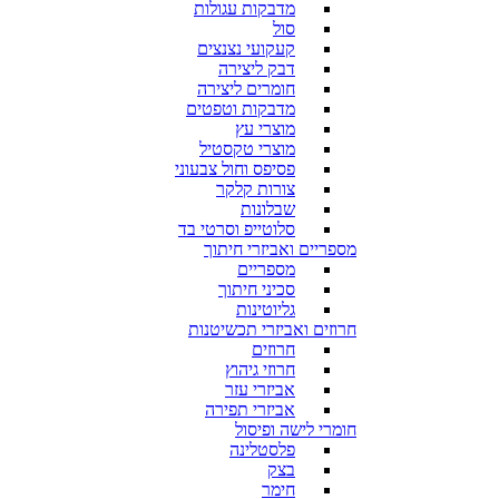
מדבקות עגולות
סול
קעקועי נצנצים
דבק ליצירה
חומרים ליצירה
מדבקות וטפטים
מוצרי עץ
מוצרי טקסטיל
פסיפס וחול צבעוני
צורות קלקר
שבלונות
סלוטייפ וסרטי בד
מספריים ואביזרי חיתוך
מספריים
סכיני חיתוך
גליוטינות
חרוזים ואביזרי תכשיטנות
חרוזים
חרוזי גיהוץ
אביזרי עזר
אביזרי תפירה
חומרי לישה ופיסול
פלסטלינה
בצק
חימר