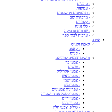
- סרגלים
- עטיפות
- תרגומונים מחשבונים
- מדבקות שם
- קלמרים
- כלי נגינה
- שרטוט וגרפיקה
- ערכות לבתי ספר
יצירה
קאפה וקנווס
- קאפה
- קנווס
טושים וצבעים למיניהם
- צבעי בד
- טושים
- צבעי אקריליק
- צבעי גואש
- צבעי שמן
- צבעי מים
- עפרונות צבעוניים
- צבעי פסטל פנדה ושעווה
- צבעי ידיים
- ספריי צבע
- טוליפ וצבעי חלון
מכחולים ואביזרי צביעה