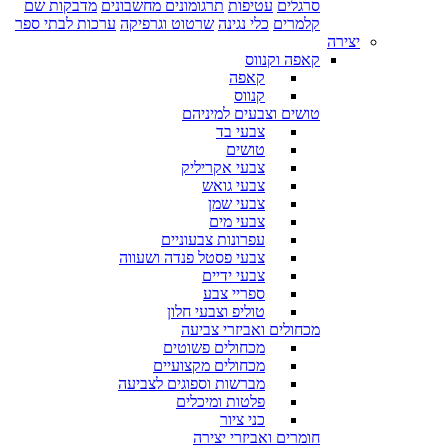
סרגלים
עטיפות
תרגומונים מחשבונים
מדבקות שם
קלמרים
כלי נגינה
שרטוט וגרפיקה
ערכות לבתי ספר
יצירה
קאפה וקנווס
קאפה
קנווס
טושים וצבעים למיניהם
צבעי בד
טושים
צבעי אקריליק
צבעי גואש
צבעי שמן
צבעי מים
עפרונות צבעוניים
צבעי פסטל פנדה ושעווה
צבעי ידיים
ספריי צבע
טוליפ וצבעי חלון
מכחולים ואביזרי צביעה
מכחולים פשוטים
מכחולים מקצועיים
מברשות וספוגים לצביעה
פלטות ומיכלים
כני ציור
חומרים ואביזרי יצירה