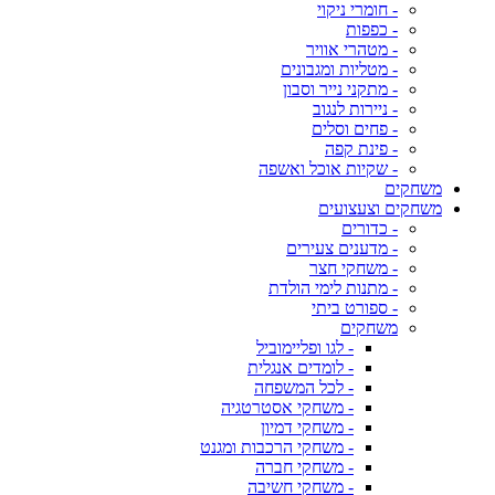
- חומרי ניקוי
- כפפות
- מטהרי אוויר
- מטליות ומגבונים
- מתקני נייר וסבון
- ניירות לנגוב
- פחים וסלים
- פינת קפה
- שקיות אוכל ואשפה
משחקים
משחקים וצעצועים
- כדורים
- מדענים צעירים
- משחקי חצר
- מתנות לימי הולדת
- ספורט ביתי
משחקים
- לגו ופליימוביל
- לומדים אנגלית
- לכל המשפחה
- משחקי אסטרטגיה
- משחקי דמיון
- משחקי הרכבות ומגנט
- משחקי חברה
- משחקי חשיבה