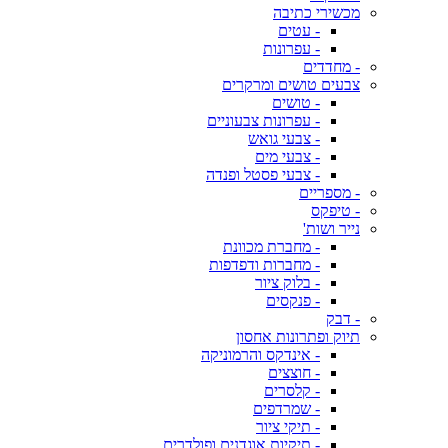
מכשירי כתיבה
- עטים
- עפרונות
- מחדדים
צבעים טושים ומרקרים
- טושים
- עפרונות צבעוניים
- צבעי גואש
- צבעי מים
- צבעי פסטל ופנדה
- מספריים
- טיפקס
נייר ושות'
- מחברת מכוונת
- מחברות ודפדפות
- בלוק ציור
- פנקסים
- דבק
תיוק ופתרונות אחסון
- אינדקס והרמוניקה
- חוצצים
- קלסרים
- שמרדפים
- תיקי ציור
- תיקיות אוגדנים ופולדרים