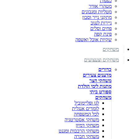
כפפות
מטהרי אוויר
מטליות ומגבונים
מתקני נייר וסבון
ניירות לנגוב
פחים וסלים
פינת קפה
שקיות אוכל ואשפה
משחקים
משחקים וצעצועים
כדורים
מדענים צעירים
משחקי חצר
מתנות לימי הולדת
ספורט ביתי
משחקים
לגו ופליימוביל
לומדים אנגלית
לכל המשפחה
משחקי אסטרטגיה
משחקי דמיון
משחקי הרכבות ומגנט
משחקי חברה