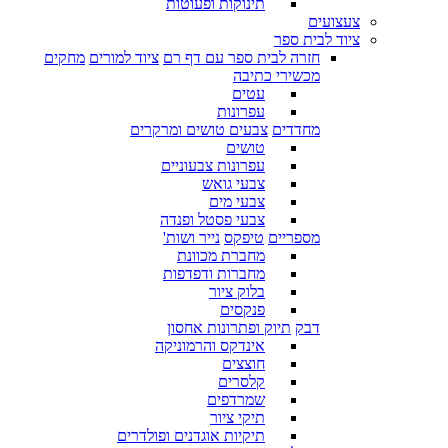
תינוקות ופעוטות
צעצועים
ציוד לבית ספר
חזרה לבית ספר עם דף רם
ציוד למורים
מחקים
מכשירי כתיבה
עטים
עפרונות
מחדדים
צבעים טושים ומרקרים
טושים
עפרונות צבעוניים
צבעי גואש
צבעי מים
צבעי פסטל ופנדה
מספריים
טיפקס
נייר ושות'
מחברת מכוונת
מחברות ודפדפות
בלוק ציור
פנקסים
דבק
תיוק ופתרונות אחסון
אינדקס והרמוניקה
חוצצים
קלסרים
שמרדפים
תיקי ציור
תיקיות אוגדנים ופולדרים