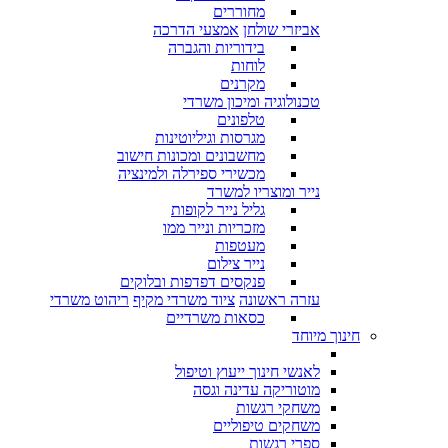
מחוררים
אביזרי שולחן
אמצעי הדרכה
בידוריות והגברה
לוחות
מקרנים
טכנולוגיה ומיכון משרדי
טלפונים
מגרסות וגיליוטינות
מחשבונים ומכונות חישוב
מכשירי ספירלה ולמינציה
נייר ומוצריו למשרד
גליל נייר לקופות
מזכריות ונייר ממו
מעטפות
נייר צילום
פנקסים דפדפות ובלוקים
עזרה ראשונה
ציוד משרדי מקיף
ריהוט משרדי
כסאות משרדיים
חינוך מיוחד
לאנשי חינוך ייעוץ וטיפול
מוטוריקה עדינה וגסה
משחקי רגשות
משחקים טיפוליים
ספרי רגשות