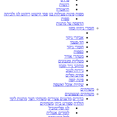
רגשות
תיאטרון
מפות
פינות פעילות בגן
פסי קישוט
ריהוט לגן ולכיתה
ספות
הדפסה על מתנות
חומרי ניקיון ומזון
אביזרי ניקוי
חד-פעמי
חומרי ניקוי
כפפות
מטהרי אוויר
מטליות ומגבונים
מתקני נייר וסבון
ניירות לנגוב
פחים וסלים
פינת קפה
שקיות אוכל ואשפה
משחקים
משחקים וצעצועים
כדורים
מדענים צעירים
משחקי חצר
מתנות לימי
הולדת
ספורט ביתי
משחקים
לגו ופליימוביל
לומדים אנגלית