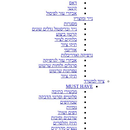
דאס
קינטי
אביזרי עזר לפיסול
נייר ומוצריו
מסגרות
נייר ובריסטול גדלים שונים
קרטון ביצוע
בלוקים לציור
תיקי ציור
אוריגמי
גרפיקה ואדריכלות
אביזרי עזר לגרפיקה
סרגלים ולוחות שרטוט
עפרונות שרטוט
תיקי ציור
ציוד למשרד
MUST HAVE
מכשירי כתיבה
סלוטייפ וסרטי הדבקה
שמרדפים
גומיות
דפים ושות'
שדכנים וסיכות
תיוק וקלסרים
נעצים מהדקים