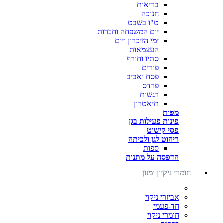
בריאות
חנוכה
ט"ו בשבט
יום המשפחה וחברות
ימי הזיכרון ויום
העצמאות
סתיו וחורף
פורים
פסח ואביב
פרדס
רגשות
תיאטרון
מפות
פינות פעילות בגן
פסי קישוט
ריהוט לגן ולכיתה
ספות
הדפסה על מתנות
חומרי ניקיון ומזון
אביזרי ניקוי
חד-פעמי
חומרי ניקוי