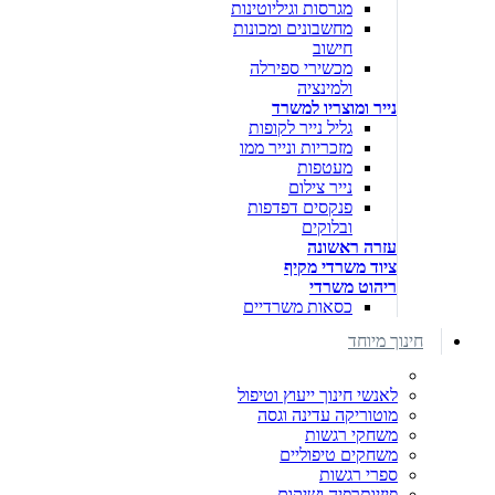
מגרסות וגיליוטינות
מחשבונים ומכונות
חישוב
מכשירי ספירלה
ולמינציה
נייר ומוצריו למשרד
גליל נייר לקופות
מזכריות ונייר ממו
מעטפות
נייר צילום
פנקסים דפדפות
ובלוקים
עזרה ראשונה
ציוד משרדי מקיף
ריהוט משרדי
כסאות משרדיים
חינוך מיוחד
לאנשי חינוך ייעוץ וטיפול
מוטוריקה עדינה וגסה
משחקי רגשות
משחקים טיפוליים
ספרי רגשות
פיזיותרפיה ושיקום