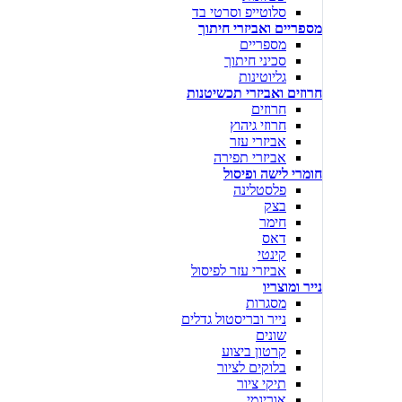
סלוטייפ וסרטי בד
מספריים ואביזרי חיתוך
מספריים
סכיני חיתוך
גליוטינות
חרוזים ואביזרי תכשיטנות
חרוזים
חרוזי גיהוץ
אביזרי עזר
אביזרי תפירה
חומרי לישה ופיסול
פלסטלינה
בצק
חימר
דאס
קינטי
אביזרי עזר לפיסול
נייר ומוצריו
מסגרות
נייר ובריסטול גדלים
שונים
קרטון ביצוע
בלוקים לציור
תיקי ציור
אוריגמי