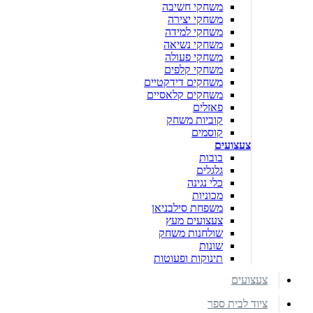
משחקי חשיבה
משחקי יצירה
משחקי למידה
משחקי נשיאה
משחקי פעולה
משחקי קלפים
משחקים דידקטיים
משחקים קלאסיים
פאזלים
קוביות משחק
קוסמים
צעצועים
בובות
גלגלים
כלי נגינה
מכוניות
משפחת סילבניאן
צעצועים מעץ
שולחנות משחק
שונות
תינוקות ופעוטות
צעצועים
ציוד לבית ספר