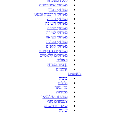
לכל המשפחה
משחקי אסטרטגיה
משחקי דמיון
משחקי הרכבות ומגנט
משחקי חברה
משחקי חשיבה
משחקי יצירה
משחקי למידה
משחקי נשיאה
משחקי פעולה
משחקי קלפים
משחקים דידקטיים
משחקים קלאסיים
פאזלים
קוביות משחק
קוסמים
צעצועים
בובות
גלגלים
כלי נגינה
מכוניות
משפחת סילבניאן
צעצועים מעץ
שולחנות משחק
שונות