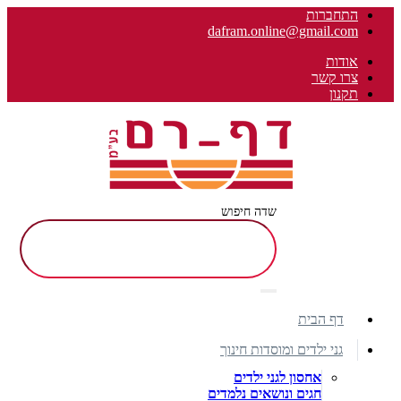
התחברות
dafram.online@gmail.com
אודות
צרו קשר
תקנון
שדה חיפוש
דף הבית
גני ילדים ומוסדות חינוך
אחסון לגני ילדים
חגים ונושאים נלמדים