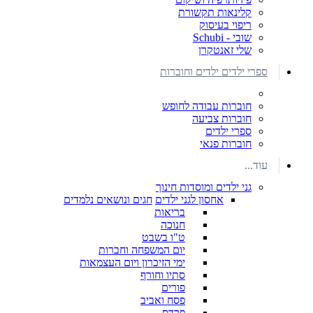
קלינאות תקשורת
ריפוי בעיסוק
שובי - Schubi
שלי זאנטקרן
ספרי ילדים ילדים וחוברות
חוברות עבודה לחופש
חוברות צביעה
ספרי ילדים
חוברות פנאי
עוד...
גני ילדים ומוסדות חינוך
אחסון לגני ילדים
חגים ונושאים נלמדים
בריאות
חנוכה
ט"ו בשבט
יום המשפחה וחברות
ימי הזיכרון ויום העצמאות
סתיו וחורף
פורים
פסח ואביב
פרדס