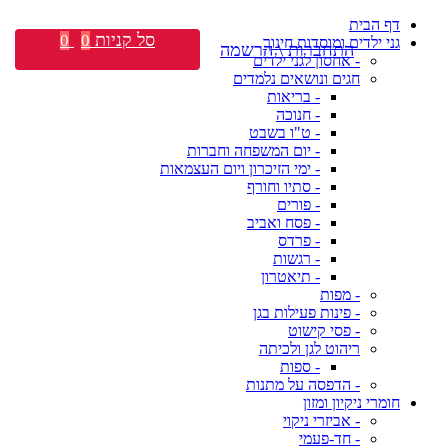
דף הבית
סל קניות
0
0
גני ילדים ומוסדות חינוך
התחברות \ הרשמה
- אחסון לגני ילדים
חגים ונושאים נלמדים
- בריאות
- חנוכה
- ט"ו בשבט
- יום המשפחה וחברות
- ימי הזיכרון ויום העצמאות
- סתיו וחורף
- פורים
- פסח ואביב
- פרדס
- רגשות
- תיאטרון
- מפות
- פינות פעילות בגן
- פסי קישוט
ריהוט לגן ולכיתה
- ספות
- הדפסה על מתנות
חומרי ניקיון ומזון
- אביזרי ניקוי
- חד-פעמי