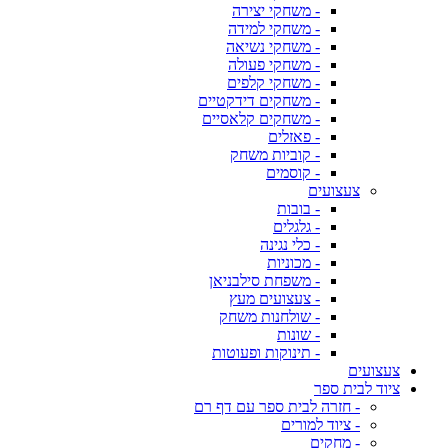
- משחקי יצירה
- משחקי למידה
- משחקי נשיאה
- משחקי פעולה
- משחקי קלפים
- משחקים דידקטיים
- משחקים קלאסיים
- פאזלים
- קוביות משחק
- קוסמים
צעצועים
- בובות
- גלגלים
- כלי נגינה
- מכוניות
- משפחת סילבניאן
- צעצועים מעץ
- שולחנות משחק
- שונות
- תינוקות ופעוטות
צעצועים
ציוד לבית ספר
- חזרה לבית ספר עם דף רם
- ציוד למורים
- מחקים