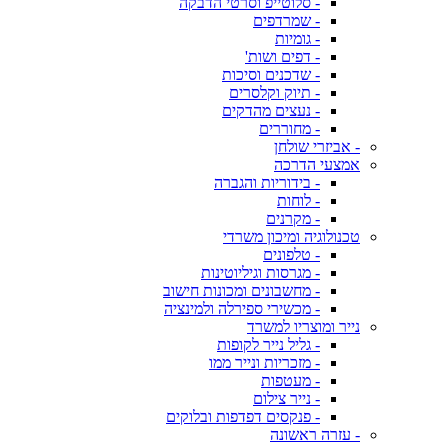
- סלוטייפ וסרטי הדבקה
- שמרדפים
- גומיות
- דפים ושות'
- שדכנים וסיכות
- תיוק וקלסרים
- נעצים מהדקים
- מחוררים
- אביזרי שולחן
אמצעי הדרכה
- בידוריות והגברה
- לוחות
- מקרנים
טכנולוגיה ומיכון משרדי
- טלפונים
- מגרסות וגיליוטינות
- מחשבונים ומכונות חישוב
- מכשירי ספירלה ולמינציה
נייר ומוצריו למשרד
- גליל נייר לקופות
- מזכריות ונייר ממו
- מעטפות
- נייר צילום
- פנקסים דפדפות ובלוקים
- עזרה ראשונה