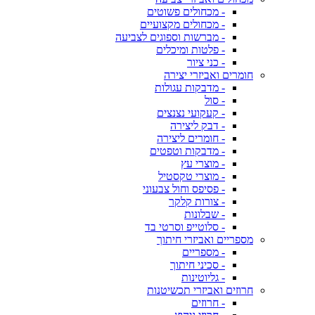
- מכחולים פשוטים
- מכחולים מקצועיים
- מברשות וספוגים לצביעה
- פלטות ומיכלים
- כני ציור
חומרים ואביזרי יצירה
- מדבקות עגולות
- סול
- קעקועי נצנצים
- דבק ליצירה
- חומרים ליצירה
- מדבקות וטפטים
- מוצרי עץ
- מוצרי טקסטיל
- פסיפס וחול צבעוני
- צורות קלקר
- שבלונות
- סלוטייפ וסרטי בד
מספריים ואביזרי חיתוך
- מספריים
- סכיני חיתוך
- גליוטינות
חרוזים ואביזרי תכשיטנות
- חרוזים