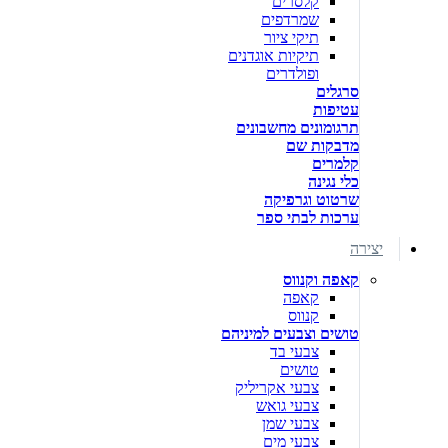
קלסרים
שמרדפים
תיקי ציור
תיקיות אוגדנים
ופולדרים
סרגלים
עטיפות
תרגומונים מחשבונים
מדבקות שם
קלמרים
כלי נגינה
שרטוט וגרפיקה
ערכות לבתי ספר
יצירה
קאפה וקנווס
קאפה
קנווס
טושים וצבעים למיניהם
צבעי בד
טושים
צבעי אקריליק
צבעי גואש
צבעי שמן
צבעי מים