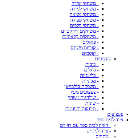
- משחקי יצירה
- משחקי למידה
- משחקי נשיאה
- משחקי פעולה
- משחקי קלפים
- משחקים דידקטיים
- משחקים קלאסיים
- פאזלים
- קוביות משחק
- קוסמים
צעצועים
- בובות
- גלגלים
- כלי נגינה
- מכוניות
- משפחת סילבניאן
- צעצועים מעץ
- שולחנות משחק
- שונות
- תינוקות ופעוטות
צעצועים
ציוד לבית ספר
- חזרה לבית ספר עם דף רם
- ציוד למורים
- מחקים