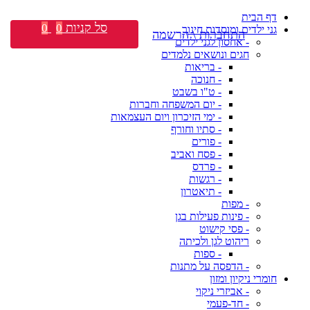
דף הבית
סל קניות
0
0
גני ילדים ומוסדות חינוך
התחברות \ הרשמה
- אחסון לגני ילדים
חגים ונושאים נלמדים
- בריאות
- חנוכה
- ט"ו בשבט
- יום המשפחה וחברות
- ימי הזיכרון ויום העצמאות
- סתיו וחורף
- פורים
- פסח ואביב
- פרדס
- רגשות
- תיאטרון
- מפות
- פינות פעילות בגן
- פסי קישוט
ריהוט לגן ולכיתה
- ספות
- הדפסה על מתנות
חומרי ניקיון ומזון
- אביזרי ניקוי
- חד-פעמי