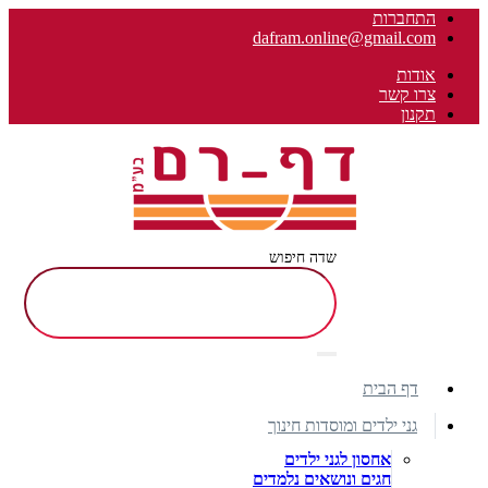
התחברות
dafram.online@gmail.com
אודות
צרו קשר
תקנון
שדה חיפוש
דף הבית
גני ילדים ומוסדות חינוך
אחסון לגני ילדים
חגים ונושאים נלמדים