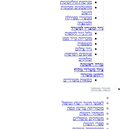
מגרסות וגיליוטינות
מחשבונים ומכונות
חישוב
מכשירי ספירלה
ולמינציה
נייר ומוצריו למשרד
גליל נייר לקופות
מזכריות ונייר ממו
מעטפות
נייר צילום
פנקסים דפדפות
ובלוקים
עזרה ראשונה
ציוד משרדי מקיף
ריהוט משרדי
כסאות משרדיים
חינוך מיוחד
לאנשי חינוך ייעוץ וטיפול
מוטוריקה עדינה וגסה
משחקי רגשות
משחקים טיפוליים
ספרי רגשות
פיזיותרפיה ושיקום