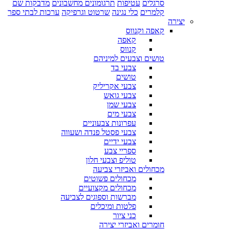
סרגלים
עטיפות
תרגומונים מחשבונים
מדבקות שם
קלמרים
כלי נגינה
שרטוט וגרפיקה
ערכות לבתי ספר
יצירה
קאפה וקנווס
קאפה
קנווס
טושים וצבעים למיניהם
צבעי בד
טושים
צבעי אקריליק
צבעי גואש
צבעי שמן
צבעי מים
עפרונות צבעוניים
צבעי פסטל פנדה ושעווה
צבעי ידיים
ספריי צבע
טוליפ וצבעי חלון
מכחולים ואביזרי צביעה
מכחולים פשוטים
מכחולים מקצועיים
מברשות וספוגים לצביעה
פלטות ומיכלים
כני ציור
חומרים ואביזרי יצירה