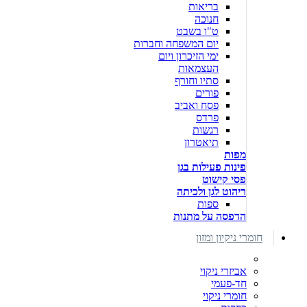
בריאות
חנוכה
ט"ו בשבט
יום המשפחה וחברות
ימי הזיכרון ויום
העצמאות
סתיו וחורף
פורים
פסח ואביב
פרדס
רגשות
תיאטרון
מפות
פינות פעילות בגן
פסי קישוט
ריהוט לגן ולכיתה
ספות
הדפסה על מתנות
חומרי ניקיון ומזון
אביזרי ניקוי
חד-פעמי
חומרי ניקוי