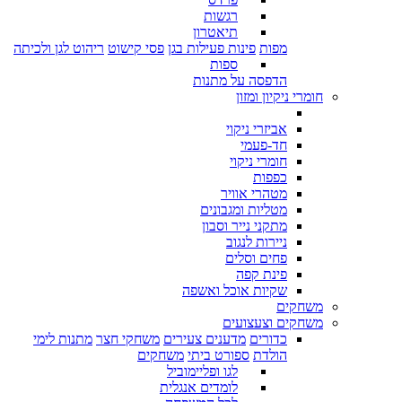
רגשות
תיאטרון
מפות
פינות פעילות בגן
פסי קישוט
ריהוט לגן ולכיתה
ספות
הדפסה על מתנות
חומרי ניקיון ומזון
אביזרי ניקוי
חד-פעמי
חומרי ניקוי
כפפות
מטהרי אוויר
מטליות ומגבונים
מתקני נייר וסבון
ניירות לנגוב
פחים וסלים
פינת קפה
שקיות אוכל ואשפה
משחקים
משחקים וצעצועים
כדורים
מדענים צעירים
משחקי חצר
מתנות לימי
הולדת
ספורט ביתי
משחקים
לגו ופליימוביל
לומדים אנגלית