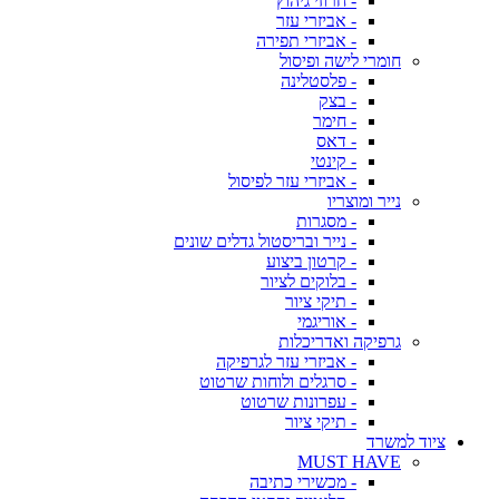
- חרוזי גיהוץ
- אביזרי עזר
- אביזרי תפירה
חומרי לישה ופיסול
- פלסטלינה
- בצק
- חימר
- דאס
- קינטי
- אביזרי עזר לפיסול
נייר ומוצריו
- מסגרות
- נייר ובריסטול גדלים שונים
- קרטון ביצוע
- בלוקים לציור
- תיקי ציור
- אוריגמי
גרפיקה ואדריכלות
- אביזרי עזר לגרפיקה
- סרגלים ולוחות שרטוט
- עפרונות שרטוט
- תיקי ציור
ציוד למשרד
MUST HAVE
- מכשירי כתיבה