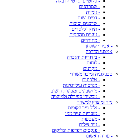
- סלוטייפ וסרטי הדבקה
- שמרדפים
- גומיות
- דפים ושות'
- שדכנים וסיכות
- תיוק וקלסרים
- נעצים מהדקים
- מחוררים
- אביזרי שולחן
אמצעי הדרכה
- בידוריות והגברה
- לוחות
- מקרנים
טכנולוגיה ומיכון משרדי
- טלפונים
- מגרסות וגיליוטינות
- מחשבונים ומכונות חישוב
- מכשירי ספירלה ולמינציה
נייר ומוצריו למשרד
- גליל נייר לקופות
- מזכריות ונייר ממו
- מעטפות
- נייר צילום
- פנקסים דפדפות ובלוקים
- עזרה ראשונה