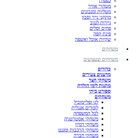
כפפות
מטהרי אוויר
מטליות ומגבונים
מתקני נייר וסבון
ניירות לנגוב
פחים וסלים
פינת קפה
שקיות אוכל ואשפה
משחקים
משחקים וצעצועים
כדורים
מדענים צעירים
משחקי חצר
מתנות לימי הולדת
ספורט ביתי
משחקים
לגו ופליימוביל
לומדים אנגלית
לכל המשפחה
משחקי אסטרטגיה
משחקי דמיון
משחקי הרכבות ומגנט
משחקי חברה