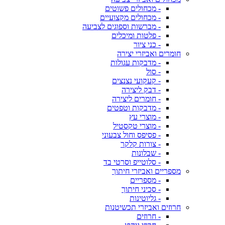
- מכחולים פשוטים
- מכחולים מקצועיים
- מברשות וספוגים לצביעה
- פלטות ומיכלים
- כני ציור
חומרים ואביזרי יצירה
- מדבקות עגולות
- סול
- קעקועי נצנצים
- דבק ליצירה
- חומרים ליצירה
- מדבקות וטפטים
- מוצרי עץ
- מוצרי טקסטיל
- פסיפס וחול צבעוני
- צורות קלקר
- שבלונות
- סלוטייפ וסרטי בד
מספריים ואביזרי חיתוך
- מספריים
- סכיני חיתוך
- גליוטינות
חרוזים ואביזרי תכשיטנות
- חרוזים