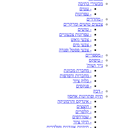
מכשירי כתיבה
- עטים
- עפרונות
- מחדדים
צבעים טושים ומרקרים
- טושים
- עפרונות צבעוניים
- צבעי גואש
- צבעי מים
- צבעי פסטל ופנדה
- מספריים
- טיפקס
נייר ושות'
- מחברת מכוונת
- מחברות ודפדפות
- בלוק ציור
- פנקסים
- דבק
תיוק ופתרונות אחסון
- אינדקס והרמוניקה
- חוצצים
- קלסרים
- שמרדפים
- תיקי ציור
- תיקיות אוגדנים ופולדרים