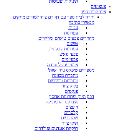
תינוקות ופעוטות
צעצועים
ציוד לבית ספר
חזרה לבית ספר עם דף רם
ציוד למורים
מחקים
מכשירי כתיבה
עטים
עפרונות
מחדדים
צבעים טושים ומרקרים
טושים
עפרונות צבעוניים
צבעי גואש
צבעי מים
צבעי פסטל ופנדה
מספריים
טיפקס
נייר ושות'
מחברת מכוונת
מחברות ודפדפות
בלוק ציור
פנקסים
דבק
תיוק ופתרונות אחסון
אינדקס והרמוניקה
חוצצים
קלסרים
שמרדפים
תיקי ציור
תיקיות אוגדנים ופולדרים