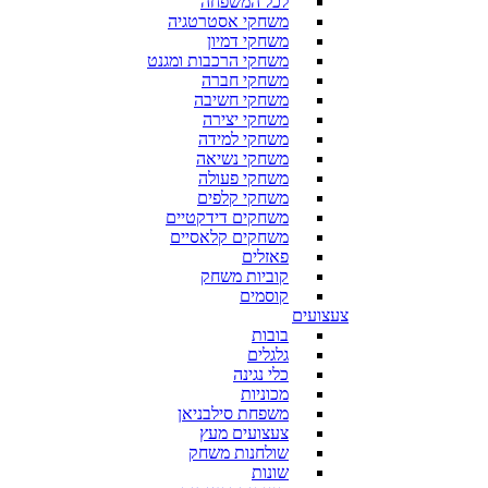
לכל המשפחה
משחקי אסטרטגיה
משחקי דמיון
משחקי הרכבות ומגנט
משחקי חברה
משחקי חשיבה
משחקי יצירה
משחקי למידה
משחקי נשיאה
משחקי פעולה
משחקי קלפים
משחקים דידקטיים
משחקים קלאסיים
פאזלים
קוביות משחק
קוסמים
צעצועים
בובות
גלגלים
כלי נגינה
מכוניות
משפחת סילבניאן
צעצועים מעץ
שולחנות משחק
שונות