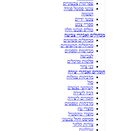
עפרונות צבעוניים
צבעי פסטל פנדה
ושעווה
צבעי ידיים
ספריי צבע
טוליפ וצבעי חלון
מכחולים ואביזרי צביעה
מכחולים פשוטים
מכחולים מקצועיים
מברשות וספוגים
לצביעה
פלטות ומיכלים
כני ציור
חומרים ואביזרי יצירה
מדבקות עגולות
סול
קעקועי נצנצים
דבק ליצירה
חומרים ליצירה
מדבקות וטפטים
מוצרי עץ
מוצרי טקסטיל
פסיפס וחול צבעוני
צורות קלקר
שבלונות