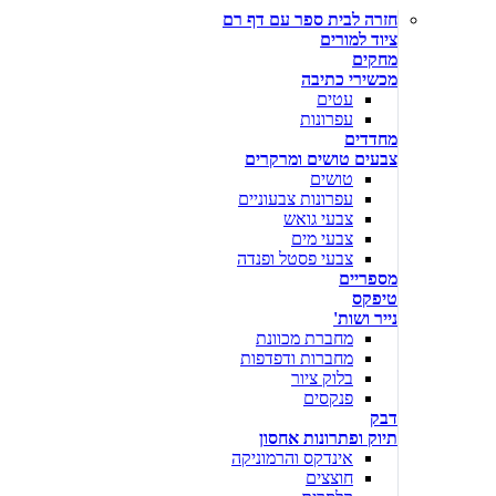
חזרה לבית ספר עם דף רם
ציוד למורים
מחקים
מכשירי כתיבה
עטים
עפרונות
מחדדים
צבעים טושים ומרקרים
טושים
עפרונות צבעוניים
צבעי גואש
צבעי מים
צבעי פסטל ופנדה
מספריים
טיפקס
נייר ושות'
מחברת מכוונת
מחברות ודפדפות
בלוק ציור
פנקסים
דבק
תיוק ופתרונות אחסון
אינדקס והרמוניקה
חוצצים