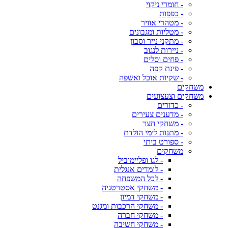
- חומרי ניקוי
- כפפות
- מטהרי אוויר
- מטליות ומגבונים
- מתקני נייר וסבון
- ניירות לנגוב
- פחים וסלים
- פינת קפה
- שקיות אוכל ואשפה
משחקים
משחקים וצעצועים
- כדורים
- מדענים צעירים
- משחקי חצר
- מתנות לימי הולדת
- ספורט ביתי
משחקים
- לגו ופליימוביל
- לומדים אנגלית
- לכל המשפחה
- משחקי אסטרטגיה
- משחקי דמיון
- משחקי הרכבות ומגנט
- משחקי חברה
- משחקי חשיבה