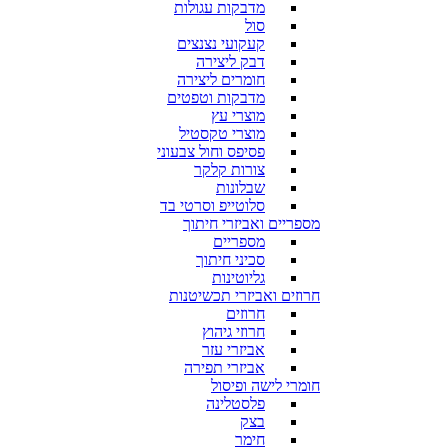
מדבקות עגולות
סול
קעקועי נצנצים
דבק ליצירה
חומרים ליצירה
מדבקות וטפטים
מוצרי עץ
מוצרי טקסטיל
פסיפס וחול צבעוני
צורות קלקר
שבלונות
סלוטייפ וסרטי בד
מספריים ואביזרי חיתוך
מספריים
סכיני חיתוך
גליוטינות
חרוזים ואביזרי תכשיטנות
חרוזים
חרוזי גיהוץ
אביזרי עזר
אביזרי תפירה
חומרי לישה ופיסול
פלסטלינה
בצק
חימר