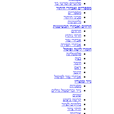
סלוטייפ וסרטי בד
מספריים ואביזרי חיתוך
מספריים
סכיני חיתוך
גליוטינות
חרוזים ואביזרי תכשיטנות
חרוזים
חרוזי גיהוץ
אביזרי עזר
אביזרי תפירה
חומרי לישה ופיסול
פלסטלינה
בצק
חימר
דאס
קינטי
אביזרי עזר לפיסול
נייר ומוצריו
מסגרות
נייר ובריסטול גדלים
שונים
קרטון ביצוע
בלוקים לציור
תיקי ציור
אוריגמי