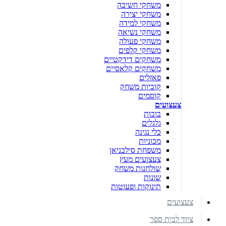
משחקי חשיבה
משחקי יצירה
משחקי למידה
משחקי נשיאה
משחקי פעולה
משחקי קלפים
משחקים דידקטיים
משחקים קלאסיים
פאזלים
קוביות משחק
קוסמים
צעצועים
בובות
גלגלים
כלי נגינה
מכוניות
משפחת סילבניאן
צעצועים מעץ
שולחנות משחק
שונות
תינוקות ופעוטות
צעצועים
ציוד לבית ספר