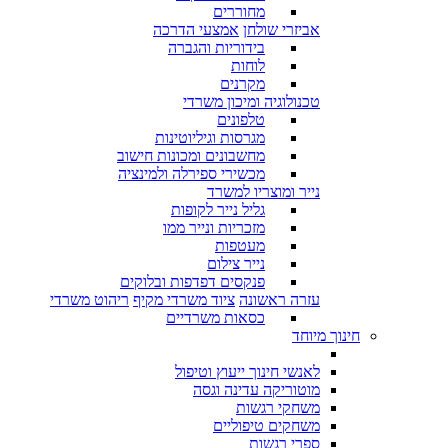
מחוררים
אביזרי שולחן
אמצעי הדרכה
בידוריות והגברה
לוחות
מקרנים
טכנולוגיה ומיכון משרדי
טלפונים
מגרסות וגיליוטינות
מחשבונים ומכונות חישוב
מכשירי ספירלה ולמינציה
נייר ומוצריו למשרד
גליל נייר לקופות
מזכריות ונייר ממו
מעטפות
נייר צילום
פנקסים דפדפות ובלוקים
עזרה ראשונה
ציוד משרדי מקיף
ריהוט משרדי
כסאות משרדיים
חינוך מיוחד
לאנשי חינוך ייעוץ וטיפול
מוטוריקה עדינה וגסה
משחקי רגשות
משחקים טיפוליים
ספרי רגשות