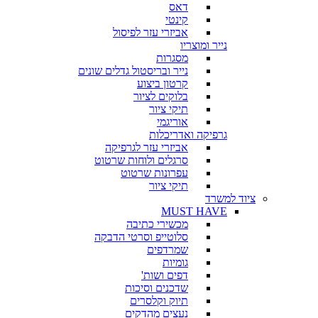
דאס
קינטי
אביזרי עזר לפיסול
נייר ומוצריו
מסגרות
נייר ובריסטול גדלים שונים
קרטון ביצוע
בלוקים לציור
תיקי ציור
אוריגמי
גרפיקה ואדריכלות
אביזרי עזר לגרפיקה
סרגלים ולוחות שרטוט
עפרונות שרטוט
תיקי ציור
ציוד למשרד
MUST HAVE
מכשירי כתיבה
סלוטייפ וסרטי הדבקה
שמרדפים
גומיות
דפים ושות'
שדכנים וסיכות
תיוק וקלסרים
נעצים מהדקים