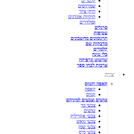
קלסרים
שמרדפים
תיקי ציור
תיקיות אוגדנים
ופולדרים
סרגלים
עטיפות
תרגומונים מחשבונים
מדבקות שם
קלמרים
כלי נגינה
שרטוט וגרפיקה
ערכות לבתי ספר
יצירה
קאפה וקנווס
קאפה
קנווס
טושים וצבעים למיניהם
צבעי בד
טושים
צבעי אקריליק
צבעי גואש
צבעי שמן
צבעי מים