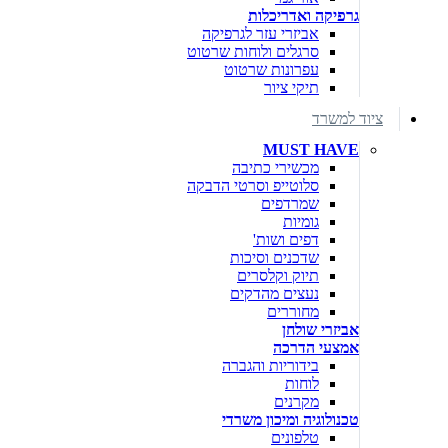
גרפיקה ואדריכלות
אביזרי עזר לגרפיקה
סרגלים ולוחות שרטוט
עפרונות שרטוט
תיקי ציור
ציוד למשרד
MUST HAVE
מכשירי כתיבה
סלוטייפ וסרטי הדבקה
שמרדפים
גומיות
דפים ושות'
שדכנים וסיכות
תיוק וקלסרים
נעצים מהדקים
מחוררים
אביזרי שולחן
אמצעי הדרכה
בידוריות והגברה
לוחות
מקרנים
טכנולוגיה ומיכון משרדי
טלפונים