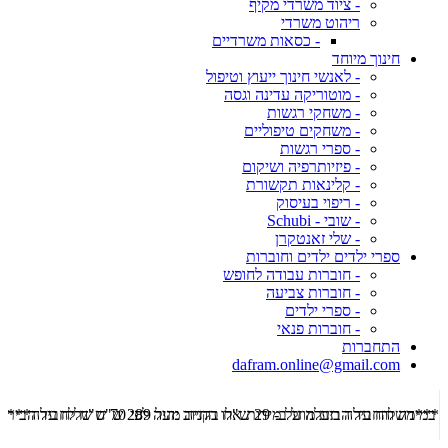
- ציוד משרדי מקיף
ריהוט משרדי
- כסאות משרדיים
חינוך מיוחד
- לאנשי חינוך ייעוץ וטיפול
- מוטוריקה עדינה וגסה
- משחקי רגשות
- משחקים טיפוליים
- ספרי רגשות
- פיזיותרפיה ושיקום
- קלינאות תקשורת
- ריפוי בעיסוק
- שובי - Schubi
- שלי זאנטקרן
ספרי ילדים ילדים וחוברות
- חוברות עבודה לחופש
- חוברות צביעה
- ספרי ילדים
- חוברות פנאי
התחברות
dafram.online@gmail.com
***משלוח עד הבית מוזל ב- 29 ש"ח בקניה מעל 289 ש"ח שליח עד הבית ***
***מש