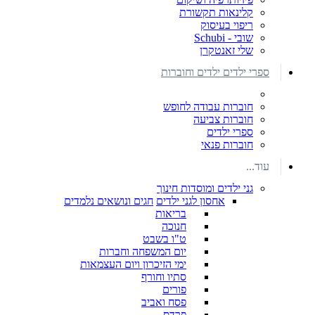
קלינאות תקשורת
ריפוי בעיסוק
שובי - Schubi
שלי זאנטקרן
ספרי ילדים ילדים וחוברות
חוברות עבודה לחופש
חוברות צביעה
ספרי ילדים
חוברות פנאי
עוד...
גני ילדים ומוסדות חינוך
אחסון לגני ילדים
חגים ונושאים נלמדים
בריאות
חנוכה
ט"ו בשבט
יום המשפחה וחברות
ימי הזיכרון ויום העצמאות
סתיו וחורף
פורים
פסח ואביב
פרדס