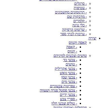
- סרגלים
- עטיפות
- תרגומונים מחשבונים
- מדבקות שם
- קלמרים
- כלי נגינה
- שרטוט וגרפיקה
- ערכות לבתי ספר
יצירה
קאפה וקנווס
- קאפה
- קנווס
טושים וצבעים למיניהם
- צבעי בד
- טושים
- צבעי אקריליק
- צבעי גואש
- צבעי שמן
- צבעי מים
- עפרונות צבעוניים
- צבעי פסטל פנדה ושעווה
- צבעי ידיים
- ספריי צבע
- טוליפ וצבעי חלון
מכחולים ואביזרי צביעה