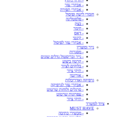
- חרוזי גיהוץ
- אביזרי עזר
- אביזרי תפירה
חומרי לישה ופיסול
- פלסטלינה
- בצק
- חימר
- דאס
- קינטי
- אביזרי עזר לפיסול
נייר ומוצריו
- מסגרות
- נייר ובריסטול גדלים שונים
- קרטון ביצוע
- בלוקים לציור
- תיקי ציור
- אוריגמי
גרפיקה ואדריכלות
- אביזרי עזר לגרפיקה
- סרגלים ולוחות שרטוט
- עפרונות שרטוט
- תיקי ציור
ציוד למשרד
MUST HAVE
- מכשירי כתיבה