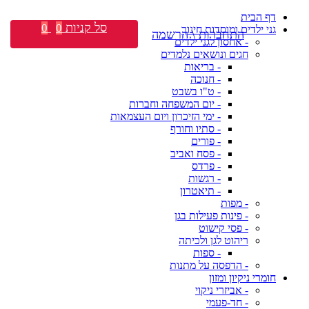
דף הבית
סל קניות
0
0
גני ילדים ומוסדות חינוך
התחברות \ הרשמה
- אחסון לגני ילדים
חגים ונושאים נלמדים
- בריאות
- חנוכה
- ט"ו בשבט
- יום המשפחה וחברות
- ימי הזיכרון ויום העצמאות
- סתיו וחורף
- פורים
- פסח ואביב
- פרדס
- רגשות
- תיאטרון
- מפות
- פינות פעילות בגן
- פסי קישוט
ריהוט לגן ולכיתה
- ספות
- הדפסה על מתנות
חומרי ניקיון ומזון
- אביזרי ניקוי
- חד-פעמי