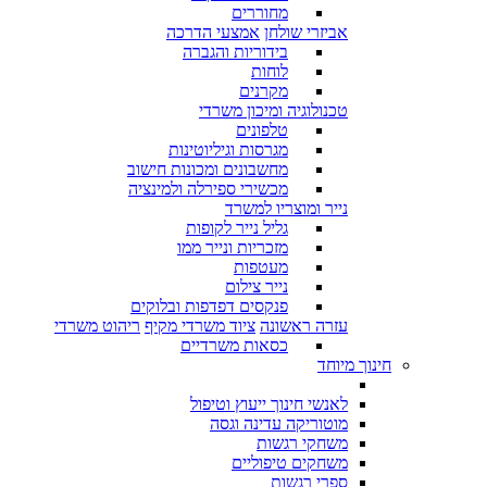
מחוררים
אביזרי שולחן
אמצעי הדרכה
בידוריות והגברה
לוחות
מקרנים
טכנולוגיה ומיכון משרדי
טלפונים
מגרסות וגיליוטינות
מחשבונים ומכונות חישוב
מכשירי ספירלה ולמינציה
נייר ומוצריו למשרד
גליל נייר לקופות
מזכריות ונייר ממו
מעטפות
נייר צילום
פנקסים דפדפות ובלוקים
עזרה ראשונה
ציוד משרדי מקיף
ריהוט משרדי
כסאות משרדיים
חינוך מיוחד
לאנשי חינוך ייעוץ וטיפול
מוטוריקה עדינה וגסה
משחקי רגשות
משחקים טיפוליים
ספרי רגשות