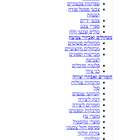
עפרונות צבעוניים
צבעי פסטל פנדה
ושעווה
צבעי ידיים
ספריי צבע
טוליפ וצבעי חלון
מכחולים ואביזרי צביעה
מכחולים פשוטים
מכחולים מקצועיים
מברשות וספוגים
לצביעה
פלטות ומיכלים
כני ציור
חומרים ואביזרי יצירה
מדבקות עגולות
סול
קעקועי נצנצים
דבק ליצירה
חומרים ליצירה
מדבקות וטפטים
מוצרי עץ
מוצרי טקסטיל
פסיפס וחול צבעוני
צורות קלקר
שבלונות