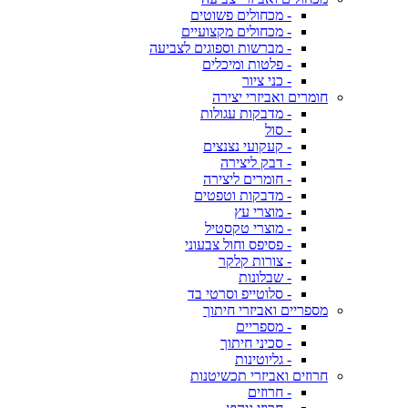
- מכחולים פשוטים
- מכחולים מקצועיים
- מברשות וספוגים לצביעה
- פלטות ומיכלים
- כני ציור
חומרים ואביזרי יצירה
- מדבקות עגולות
- סול
- קעקועי נצנצים
- דבק ליצירה
- חומרים ליצירה
- מדבקות וטפטים
- מוצרי עץ
- מוצרי טקסטיל
- פסיפס וחול צבעוני
- צורות קלקר
- שבלונות
- סלוטייפ וסרטי בד
מספריים ואביזרי חיתוך
- מספריים
- סכיני חיתוך
- גליוטינות
חרוזים ואביזרי תכשיטנות
- חרוזים