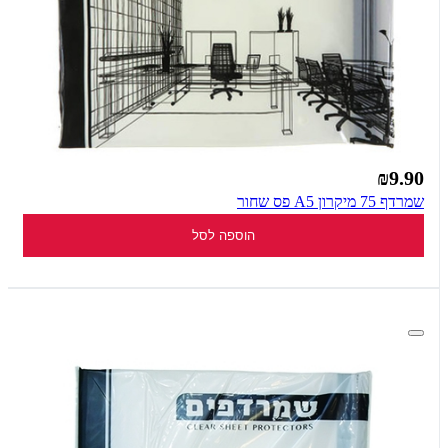
₪9.90
שמרדף 75 מיקרון A5 פס שחור
הוספה לסל