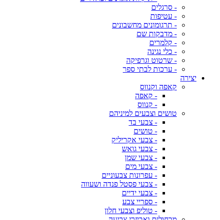
- סרגלים
- עטיפות
- תרגומונים מחשבונים
- מדבקות שם
- קלמרים
- כלי נגינה
- שרטוט וגרפיקה
- ערכות לבתי ספר
יצירה
קאפה וקנווס
- קאפה
- קנווס
טושים וצבעים למיניהם
- צבעי בד
- טושים
- צבעי אקריליק
- צבעי גואש
- צבעי שמן
- צבעי מים
- עפרונות צבעוניים
- צבעי פסטל פנדה ושעווה
- צבעי ידיים
- ספריי צבע
- טוליפ וצבעי חלון
מכחולים ואביזרי צביעה