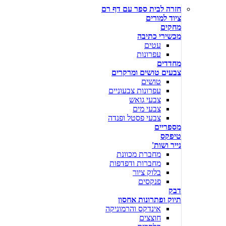
חזרה לבית ספר עם דף רם
ציוד למורים
מחקים
מכשירי כתיבה
עטים
עפרונות
מחדדים
צבעים טושים ומרקרים
טושים
עפרונות צבעוניים
צבעי גואש
צבעי מים
צבעי פסטל ופנדה
מספריים
טיפקס
נייר ושות'
מחברת מכוונת
מחברות ודפדפות
בלוק ציור
פנקסים
דבק
תיוק ופתרונות אחסון
אינדקס והרמוניקה
חוצצים