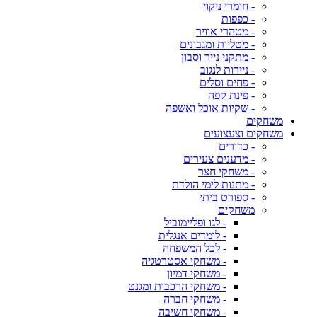
- חומרי ניקוי
- כפפות
- מטהרי אוויר
- מטליות ומגבונים
- מתקני נייר וסבון
- ניירות לנגוב
- פחים וסלים
- פינת קפה
- שקיות אוכל ואשפה
משחקים
משחקים וצעצועים
- כדורים
- מדענים צעירים
- משחקי חצר
- מתנות לימי הולדת
- ספורט ביתי
משחקים
- לגו ופליימוביל
- לומדים אנגלית
- לכל המשפחה
- משחקי אסטרטגיה
- משחקי דמיון
- משחקי הרכבות ומגנט
- משחקי חברה
- משחקי חשיבה