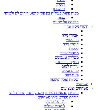
רגשות
תיאטרון
מפות
פינות פעילות בגן
פסי קישוט
ריהוט לגן ולכיתה
ספות
הדפסה על מתנות
חומרי ניקיון ומזון
אביזרי ניקוי
חד-פעמי
חומרי ניקוי
כפפות
מטהרי אוויר
מטליות ומגבונים
מתקני נייר וסבון
ניירות לנגוב
פחים וסלים
פינת קפה
שקיות אוכל ואשפה
משחקים
משחקים וצעצועים
כדורים
מדענים צעירים
משחקי חצר
מתנות לימי
הולדת
ספורט ביתי
משחקים
לגו ופליימוביל
לומדים אנגלית