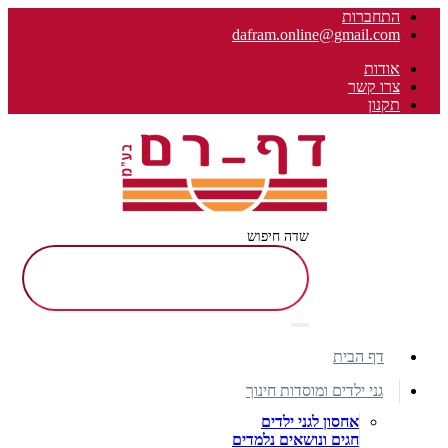
התחברות
dafram.online@gmail.com
אודות
צרו קשר
תקנון
שדה חיפוש
דף הבית
גני ילדים ומוסדות חינוך
אחסון לגני ילדים
חגים ונושאים נלמדים