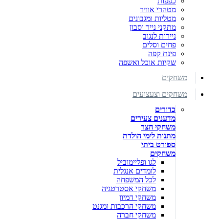
כפפות
מטהרי אוויר
מטליות ומגבונים
מתקני נייר וסבון
ניירות לנגוב
פחים וסלים
פינת קפה
שקיות אוכל ואשפה
משחקים
משחקים וצעצועים
כדורים
מדענים צעירים
משחקי חצר
מתנות לימי הולדת
ספורט ביתי
משחקים
לגו ופליימוביל
לומדים אנגלית
לכל המשפחה
משחקי אסטרטגיה
משחקי דמיון
משחקי הרכבות ומגנט
משחקי חברה