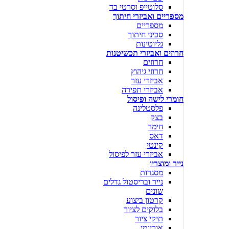
סלוטייפ וסרטי בד
מספריים ואביזרי חיתוך
מספריים
סכיני חיתוך
גליוטינות
חרוזים ואביזרי תכשיטנות
חרוזים
חרוזי גיהוץ
אביזרי עזר
אביזרי תפירה
חומרי לישה ופיסול
פלסטלינה
בצק
חימר
דאס
קינטי
אביזרי עזר לפיסול
נייר ומוצריו
מסגרות
נייר ובריסטול גדלים
שונים
קרטון ביצוע
בלוקים לציור
תיקי ציור
אוריגמי