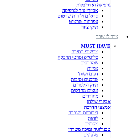
גרפיקה ואדריכלות
אביזרי עזר לגרפיקה
סרגלים ולוחות שרטוט
עפרונות שרטוט
תיקי ציור
ציוד למשרד
MUST HAVE
מכשירי כתיבה
סלוטייפ וסרטי הדבקה
שמרדפים
גומיות
דפים ושות'
שדכנים וסיכות
תיוק וקלסרים
נעצים מהדקים
מחוררים
אביזרי שולחן
אמצעי הדרכה
בידוריות והגברה
לוחות
מקרנים
טכנולוגיה ומיכון משרדי
טלפונים