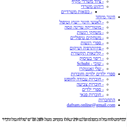
- ציוד משרדי מקיף
ריהוט משרדי
- כסאות משרדיים
חינוך מיוחד
- לאנשי חינוך ייעוץ וטיפול
- מוטוריקה עדינה וגסה
- משחקי רגשות
- משחקים טיפוליים
- ספרי רגשות
- פיזיותרפיה ושיקום
- קלינאות תקשורת
- ריפוי בעיסוק
- שובי - Schubi
- שלי זאנטקרן
ספרי ילדים ילדים וחוברות
- חוברות עבודה לחופש
- חוברות צביעה
- ספרי ילדים
- חוברות פנאי
התחברות
dafram.online@gmail.com
***משלוח עד הבית מוזל ב- 29 ש"ח בקניה מעל 289 ש"ח שליח עד הבית ***
***מש