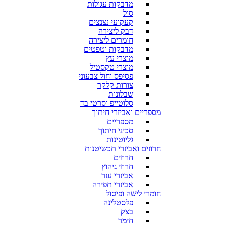
מדבקות עגולות
סול
קעקועי נצנצים
דבק ליצירה
חומרים ליצירה
מדבקות וטפטים
מוצרי עץ
מוצרי טקסטיל
פסיפס וחול צבעוני
צורות קלקר
שבלונות
סלוטייפ וסרטי בד
מספריים ואביזרי חיתוך
מספריים
סכיני חיתוך
גליוטינות
חרוזים ואביזרי תכשיטנות
חרוזים
חרוזי גיהוץ
אביזרי עזר
אביזרי תפירה
חומרי לישה ופיסול
פלסטלינה
בצק
חימר