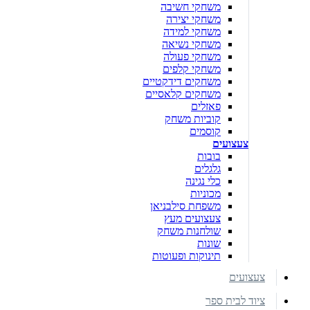
משחקי חשיבה
משחקי יצירה
משחקי למידה
משחקי נשיאה
משחקי פעולה
משחקי קלפים
משחקים דידקטיים
משחקים קלאסיים
פאזלים
קוביות משחק
קוסמים
צעצועים
בובות
גלגלים
כלי נגינה
מכוניות
משפחת סילבניאן
צעצועים מעץ
שולחנות משחק
שונות
תינוקות ופעוטות
צעצועים
ציוד לבית ספר