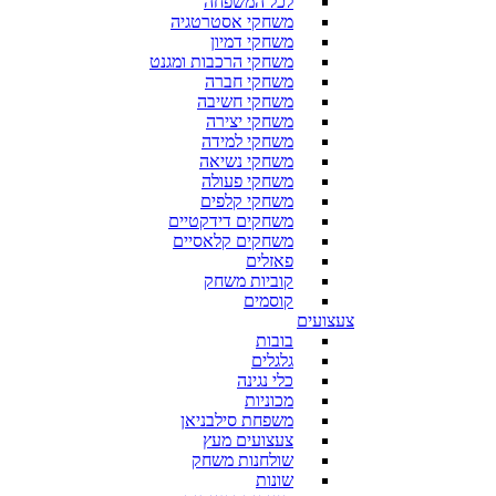
לכל המשפחה
משחקי אסטרטגיה
משחקי דמיון
משחקי הרכבות ומגנט
משחקי חברה
משחקי חשיבה
משחקי יצירה
משחקי למידה
משחקי נשיאה
משחקי פעולה
משחקי קלפים
משחקים דידקטיים
משחקים קלאסיים
פאזלים
קוביות משחק
קוסמים
צעצועים
בובות
גלגלים
כלי נגינה
מכוניות
משפחת סילבניאן
צעצועים מעץ
שולחנות משחק
שונות