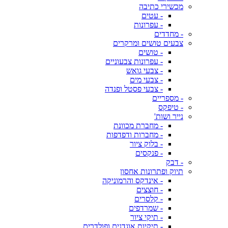
מכשירי כתיבה
- עטים
- עפרונות
- מחדדים
צבעים טושים ומרקרים
- טושים
- עפרונות צבעוניים
- צבעי גואש
- צבעי מים
- צבעי פסטל ופנדה
- מספריים
- טיפקס
נייר ושות'
- מחברת מכוונת
- מחברות ודפדפות
- בלוק ציור
- פנקסים
- דבק
תיוק ופתרונות אחסון
- אינדקס והרמוניקה
- חוצצים
- קלסרים
- שמרדפים
- תיקי ציור
- תיקיות אוגדנים ופולדרים