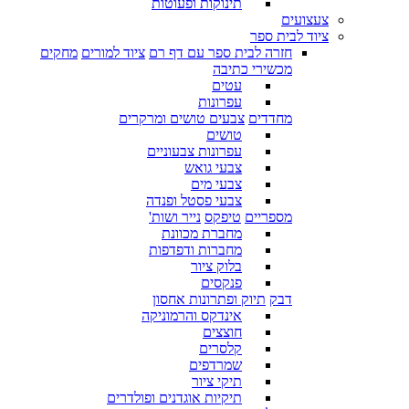
תינוקות ופעוטות
צעצועים
ציוד לבית ספר
חזרה לבית ספר עם דף רם
ציוד למורים
מחקים
מכשירי כתיבה
עטים
עפרונות
מחדדים
צבעים טושים ומרקרים
טושים
עפרונות צבעוניים
צבעי גואש
צבעי מים
צבעי פסטל ופנדה
מספריים
טיפקס
נייר ושות'
מחברת מכוונת
מחברות ודפדפות
בלוק ציור
פנקסים
דבק
תיוק ופתרונות אחסון
אינדקס והרמוניקה
חוצצים
קלסרים
שמרדפים
תיקי ציור
תיקיות אוגדנים ופולדרים