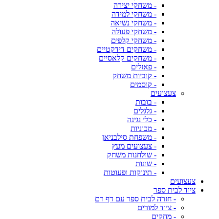
- משחקי יצירה
- משחקי למידה
- משחקי נשיאה
- משחקי פעולה
- משחקי קלפים
- משחקים דידקטיים
- משחקים קלאסיים
- פאזלים
- קוביות משחק
- קוסמים
צעצועים
- בובות
- גלגלים
- כלי נגינה
- מכוניות
- משפחת סילבניאן
- צעצועים מעץ
- שולחנות משחק
- שונות
- תינוקות ופעוטות
צעצועים
ציוד לבית ספר
- חזרה לבית ספר עם דף רם
- ציוד למורים
- מחקים