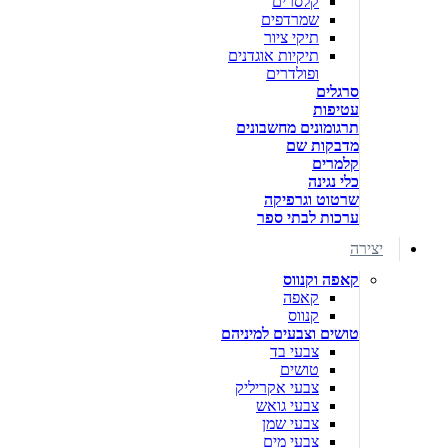
קלסרים
שמרדפים
תיקי ציור
תיקיות אוגדנים
ופולדרים
סרגלים
עטיפות
תרגומונים מחשבונים
מדבקות שם
קלמרים
כלי נגינה
שרטוט וגרפיקה
ערכות לבתי ספר
יצירה
קאפה וקנווס
קאפה
קנווס
טושים וצבעים למיניהם
צבעי בד
טושים
צבעי אקריליק
צבעי גואש
צבעי שמן
צבעי מים