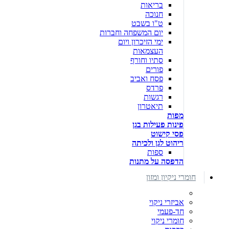
בריאות
חנוכה
ט"ו בשבט
יום המשפחה וחברות
ימי הזיכרון ויום
העצמאות
סתיו וחורף
פורים
פסח ואביב
פרדס
רגשות
תיאטרון
מפות
פינות פעילות בגן
פסי קישוט
ריהוט לגן ולכיתה
ספות
הדפסה על מתנות
חומרי ניקיון ומזון
אביזרי ניקוי
חד-פעמי
חומרי ניקוי