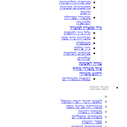
מגרסות וגיליוטינות
מחשבונים ומכונות
חישוב
מכשירי ספירלה
ולמינציה
נייר ומוצריו למשרד
גליל נייר לקופות
מזכריות ונייר ממו
מעטפות
נייר צילום
פנקסים דפדפות
ובלוקים
עזרה ראשונה
ציוד משרדי מקיף
ריהוט משרדי
כסאות משרדיים
חינוך מיוחד
לאנשי חינוך ייעוץ וטיפול
מוטוריקה עדינה וגסה
משחקי רגשות
משחקים טיפוליים
ספרי רגשות
פיזיותרפיה ושיקום