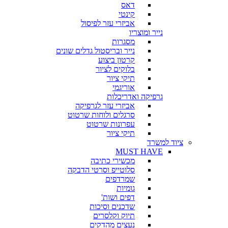
דאס
קינטי
אביזרי עזר לפיסול
נייר ומוצריו
מסגרות
נייר ובריסטול גדלים שונים
קרטון ביצוע
בלוקים לציור
תיקי ציור
אוריגמי
גרפיקה ואדריכלות
אביזרי עזר לגרפיקה
סרגלים ולוחות שרטוט
עפרונות שרטוט
תיקי ציור
ציוד למשרד
MUST HAVE
מכשירי כתיבה
סלוטייפ וסרטי הדבקה
שמרדפים
גומיות
דפים ושות'
שדכנים וסיכות
תיוק וקלסרים
נעצים מהדקים