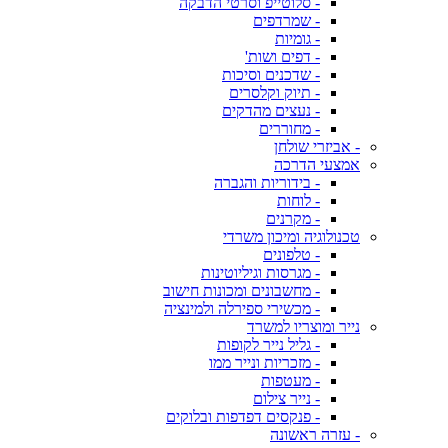
- סלוטייפ וסרטי הדבקה
- שמרדפים
- גומיות
- דפים ושות'
- שדכנים וסיכות
- תיוק וקלסרים
- נעצים מהדקים
- מחוררים
- אביזרי שולחן
אמצעי הדרכה
- בידוריות והגברה
- לוחות
- מקרנים
טכנולוגיה ומיכון משרדי
- טלפונים
- מגרסות וגיליוטינות
- מחשבונים ומכונות חישוב
- מכשירי ספירלה ולמינציה
נייר ומוצריו למשרד
- גליל נייר לקופות
- מזכריות ונייר ממו
- מעטפות
- נייר צילום
- פנקסים דפדפות ובלוקים
- עזרה ראשונה