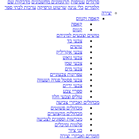
סרגלים
עטיפות
תרגומונים מחשבונים
מדבקות שם
קלמרים
כלי נגינה
שרטוט וגרפיקה
ערכות לבתי ספר
יצירה
קאפה וקנווס
קאפה
קנווס
טושים וצבעים למיניהם
צבעי בד
טושים
צבעי אקריליק
צבעי גואש
צבעי שמן
צבעי מים
עפרונות צבעוניים
צבעי פסטל פנדה ושעווה
צבעי ידיים
ספריי צבע
טוליפ וצבעי חלון
מכחולים ואביזרי צביעה
מכחולים פשוטים
מכחולים מקצועיים
מברשות וספוגים לצביעה
פלטות ומיכלים
כני ציור
חומרים ואביזרי יצירה