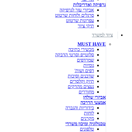
גרפיקה ואדריכלות
אביזרי עזר לגרפיקה
סרגלים ולוחות שרטוט
עפרונות שרטוט
תיקי ציור
ציוד למשרד
MUST HAVE
מכשירי כתיבה
סלוטייפ וסרטי הדבקה
שמרדפים
גומיות
דפים ושות'
שדכנים וסיכות
תיוק וקלסרים
נעצים מהדקים
מחוררים
אביזרי שולחן
אמצעי הדרכה
בידוריות והגברה
לוחות
מקרנים
טכנולוגיה ומיכון משרדי
טלפונים