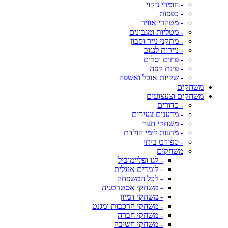
- חומרי ניקוי
- כפפות
- מטהרי אוויר
- מטליות ומגבונים
- מתקני נייר וסבון
- ניירות לנגוב
- פחים וסלים
- פינת קפה
- שקיות אוכל ואשפה
משחקים
משחקים וצעצועים
- כדורים
- מדענים צעירים
- משחקי חצר
- מתנות לימי הולדת
- ספורט ביתי
משחקים
- לגו ופליימוביל
- לומדים אנגלית
- לכל המשפחה
- משחקי אסטרטגיה
- משחקי דמיון
- משחקי הרכבות ומגנט
- משחקי חברה
- משחקי חשיבה