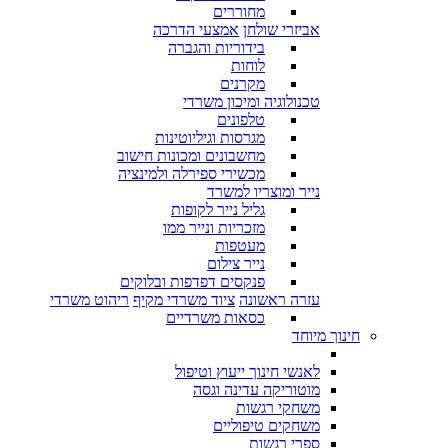
מחוררים
אביזרי שולחן
אמצעי הדרכה
בידוריות והגברה
לוחות
מקרנים
טכנולוגיה ומיכון משרדי
טלפונים
מגרסות וגיליוטינות
מחשבונים ומכונות חישוב
מכשירי ספירלה ולמינציה
נייר ומוצריו למשרד
גליל נייר לקופות
מזכריות ונייר ממו
מעטפות
נייר צילום
פנקסים דפדפות ובלוקים
עזרה ראשונה
ציוד משרדי מקיף
ריהוט משרדי
כסאות משרדיים
חינוך מיוחד
לאנשי חינוך ייעוץ וטיפול
מוטוריקה עדינה וגסה
משחקי רגשות
משחקים טיפוליים
ספרי רגשות