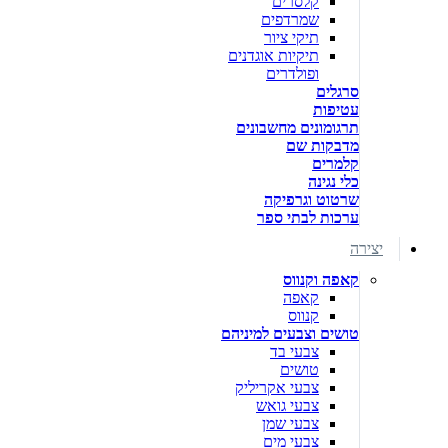
קלסרים
שמרדפים
תיקי ציור
תיקיות אוגדנים
ופולדרים
סרגלים
עטיפות
תרגומונים מחשבונים
מדבקות שם
קלמרים
כלי נגינה
שרטוט וגרפיקה
ערכות לבתי ספר
יצירה
קאפה וקנווס
קאפה
קנווס
טושים וצבעים למיניהם
צבעי בד
טושים
צבעי אקריליק
צבעי גואש
צבעי שמן
צבעי מים