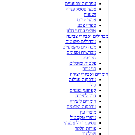
עפרונות צבעוניים
צבעי פסטל פנדה
ושעווה
צבעי ידיים
ספריי צבע
טוליפ וצבעי חלון
מכחולים ואביזרי צביעה
מכחולים פשוטים
מכחולים מקצועיים
מברשות וספוגים
לצביעה
פלטות ומיכלים
כני ציור
חומרים ואביזרי יצירה
מדבקות עגולות
סול
קעקועי נצנצים
דבק ליצירה
חומרים ליצירה
מדבקות וטפטים
מוצרי עץ
מוצרי טקסטיל
פסיפס וחול צבעוני
צורות קלקר
שבלונות