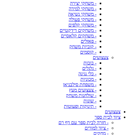
- משחקי יצירה
- משחקי למידה
- משחקי נשיאה
- משחקי פעולה
- משחקי קלפים
- משחקים דידקטיים
- משחקים קלאסיים
- פאזלים
- קוביות משחק
- קוסמים
צעצועים
- בובות
- גלגלים
- כלי נגינה
- מכוניות
- משפחת סילבניאן
- צעצועים מעץ
- שולחנות משחק
- שונות
- תינוקות ופעוטות
צעצועים
ציוד לבית ספר
- חזרה לבית ספר עם דף רם
- ציוד למורים
- מחקים