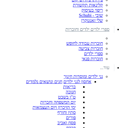
קלינאות תקשורת
ריפוי בעיסוק
שובי - Schubi
שלי זאנטקרן
ספרי ילדים ילדים וחוברות
חוברות עבודה לחופש
חוברות צביעה
ספרי ילדים
חוברות פנאי
עוד...
גני ילדים ומוסדות חינוך
אחסון לגני ילדים
חגים ונושאים נלמדים
בריאות
חנוכה
ט"ו בשבט
יום המשפחה וחברות
ימי הזיכרון ויום העצמאות
סתיו וחורף
פורים
פסח ואביב
פרדס