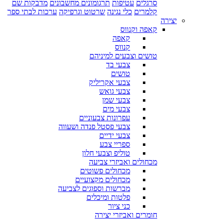
סרגלים
עטיפות
תרגומונים מחשבונים
מדבקות שם
קלמרים
כלי נגינה
שרטוט וגרפיקה
ערכות לבתי ספר
יצירה
קאפה וקנווס
קאפה
קנווס
טושים וצבעים למיניהם
צבעי בד
טושים
צבעי אקריליק
צבעי גואש
צבעי שמן
צבעי מים
עפרונות צבעוניים
צבעי פסטל פנדה ושעווה
צבעי ידיים
ספריי צבע
טוליפ וצבעי חלון
מכחולים ואביזרי צביעה
מכחולים פשוטים
מכחולים מקצועיים
מברשות וספוגים לצביעה
פלטות ומיכלים
כני ציור
חומרים ואביזרי יצירה