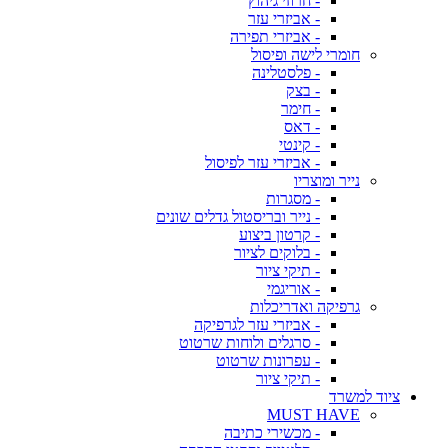
- חרוזי גיהוץ
- אביזרי עזר
- אביזרי תפירה
חומרי לישה ופיסול
- פלסטלינה
- בצק
- חימר
- דאס
- קינטי
- אביזרי עזר לפיסול
נייר ומוצריו
- מסגרות
- נייר ובריסטול גדלים שונים
- קרטון ביצוע
- בלוקים לציור
- תיקי ציור
- אוריגמי
גרפיקה ואדריכלות
- אביזרי עזר לגרפיקה
- סרגלים ולוחות שרטוט
- עפרונות שרטוט
- תיקי ציור
ציוד למשרד
MUST HAVE
- מכשירי כתיבה