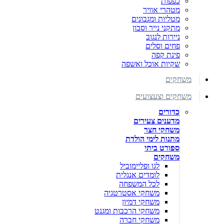
כפפות
מטהרי אוויר
מטליות ומגבונים
מתקני נייר וסבון
ניירות לנגוב
פחים וסלים
פינת קפה
שקיות אוכל ואשפה
משחקים
משחקים וצעצועים
כדורים
מדענים צעירים
משחקי חצר
מתנות לימי הולדת
ספורט ביתי
משחקים
לגו ופליימוביל
לומדים אנגלית
לכל המשפחה
משחקי אסטרטגיה
משחקי דמיון
משחקי הרכבות ומגנט
משחקי חברה