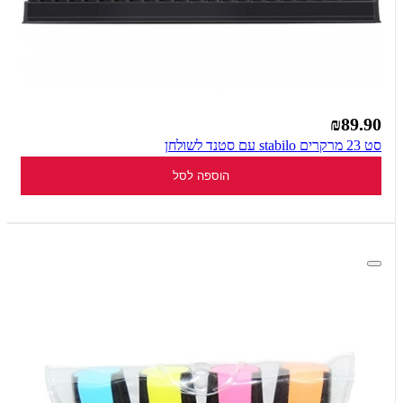
₪89.90
סט 23 מרקרים stabilo עם סטנד לשולחן
הוספה לסל