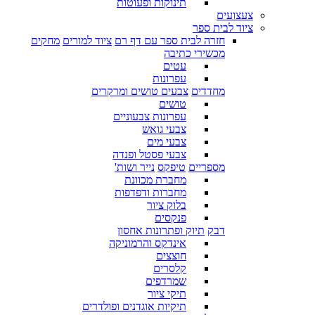
תינוקות ופעוטות
צעצועים
ציוד לבית ספר
חזרה לבית ספר עם דף רם
ציוד למורים
מחקים
מכשירי כתיבה
עטים
עפרונות
מחדדים
צבעים טושים ומרקרים
טושים
עפרונות צבעוניים
צבעי גואש
צבעי מים
צבעי פסטל ופנדה
מספריים
טיפקס
נייר ושות'
מחברת מכוונת
מחברות ודפדפות
בלוק ציור
פנקסים
דבק
תיוק ופתרונות אחסון
אינדקס והרמוניקה
חוצצים
קלסרים
שמרדפים
תיקי ציור
תיקיות אוגדנים ופולדרים