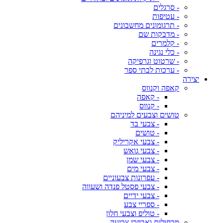
- סרגלים
- עטיפות
- תרגומונים מחשבונים
- מדבקות שם
- קלמרים
- כלי נגינה
- שרטוט וגרפיקה
- ערכות לבתי ספר
יצירה
קאפה וקנווס
- קאפה
- קנווס
טושים וצבעים למיניהם
- צבעי בד
- טושים
- צבעי אקריליק
- צבעי גואש
- צבעי שמן
- צבעי מים
- עפרונות צבעוניים
- צבעי פסטל פנדה ושעווה
- צבעי ידיים
- ספריי צבע
- טוליפ וצבעי חלון
מכחולים ואביזרי צביעה