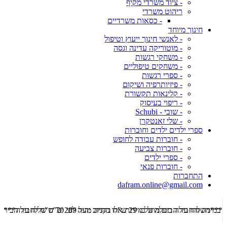
- ציוד משרדי מקיף
ריהוט משרדי
- כסאות משרדיים
חינוך מיוחד
- לאנשי חינוך ייעוץ וטיפול
- מוטוריקה עדינה וגסה
- משחקי רגשות
- משחקים טיפוליים
- ספרי רגשות
- פיזיותרפיה ושיקום
- קלינאות תקשורת
- ריפוי בעיסוק
- שובי - Schubi
- שלי זאנטקרן
ספרי ילדים ילדים וחוברות
- חוברות עבודה לחופש
- חוברות צביעה
- ספרי ילדים
- חוברות פנאי
התחברות
dafram.online@gmail.com
***משלוח עד הבית מוזל ב- 29 ש"ח בקניה מעל 289 ש"ח שליח עד הבית ***
***מש