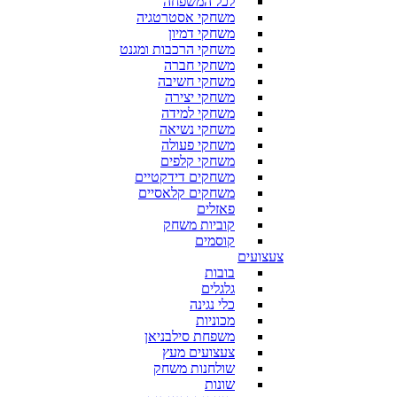
לכל המשפחה
משחקי אסטרטגיה
משחקי דמיון
משחקי הרכבות ומגנט
משחקי חברה
משחקי חשיבה
משחקי יצירה
משחקי למידה
משחקי נשיאה
משחקי פעולה
משחקי קלפים
משחקים דידקטיים
משחקים קלאסיים
פאזלים
קוביות משחק
קוסמים
צעצועים
בובות
גלגלים
כלי נגינה
מכוניות
משפחת סילבניאן
צעצועים מעץ
שולחנות משחק
שונות