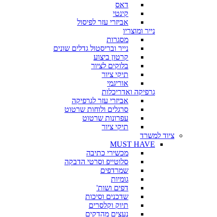
דאס
קינטי
אביזרי עזר לפיסול
נייר ומוצריו
מסגרות
נייר ובריסטול גדלים שונים
קרטון ביצוע
בלוקים לציור
תיקי ציור
אוריגמי
גרפיקה ואדריכלות
אביזרי עזר לגרפיקה
סרגלים ולוחות שרטוט
עפרונות שרטוט
תיקי ציור
ציוד למשרד
MUST HAVE
מכשירי כתיבה
סלוטייפ וסרטי הדבקה
שמרדפים
גומיות
דפים ושות'
שדכנים וסיכות
תיוק וקלסרים
נעצים מהדקים