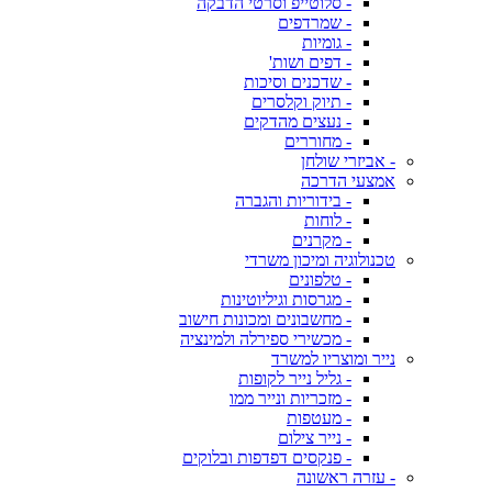
- סלוטייפ וסרטי הדבקה
- שמרדפים
- גומיות
- דפים ושות'
- שדכנים וסיכות
- תיוק וקלסרים
- נעצים מהדקים
- מחוררים
- אביזרי שולחן
אמצעי הדרכה
- בידוריות והגברה
- לוחות
- מקרנים
טכנולוגיה ומיכון משרדי
- טלפונים
- מגרסות וגיליוטינות
- מחשבונים ומכונות חישוב
- מכשירי ספירלה ולמינציה
נייר ומוצריו למשרד
- גליל נייר לקופות
- מזכריות ונייר ממו
- מעטפות
- נייר צילום
- פנקסים דפדפות ובלוקים
- עזרה ראשונה