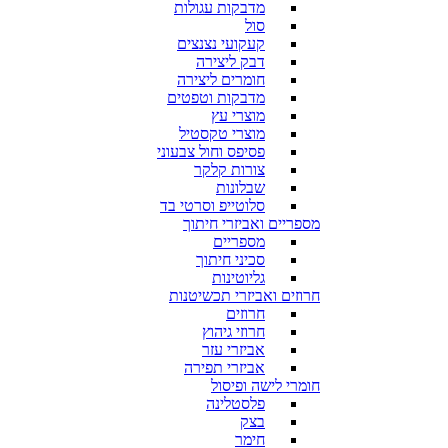
מדבקות עגולות
סול
קעקועי נצנצים
דבק ליצירה
חומרים ליצירה
מדבקות וטפטים
מוצרי עץ
מוצרי טקסטיל
פסיפס וחול צבעוני
צורות קלקר
שבלונות
סלוטייפ וסרטי בד
מספריים ואביזרי חיתוך
מספריים
סכיני חיתוך
גליוטינות
חרוזים ואביזרי תכשיטנות
חרוזים
חרוזי גיהוץ
אביזרי עזר
אביזרי תפירה
חומרי לישה ופיסול
פלסטלינה
בצק
חימר