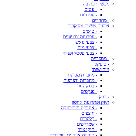
מכשירי כתיבה
- עטים
- עפרונות
- מחדדים
צבעים טושים ומרקרים
- טושים
- עפרונות צבעוניים
- צבעי גואש
- צבעי מים
- צבעי פסטל ופנדה
- מספריים
- טיפקס
נייר ושות'
- מחברת מכוונת
- מחברות ודפדפות
- בלוק ציור
- פנקסים
- דבק
תיוק ופתרונות אחסון
- אינדקס והרמוניקה
- חוצצים
- קלסרים
- שמרדפים
- תיקי ציור
- תיקיות אוגדנים ופולדרים