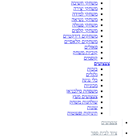
משחקי חשיבה
משחקי יצירה
משחקי למידה
משחקי נשיאה
משחקי פעולה
משחקי קלפים
משחקים דידקטיים
משחקים קלאסיים
פאזלים
קוביות משחק
קוסמים
צעצועים
בובות
גלגלים
כלי נגינה
מכוניות
משפחת סילבניאן
צעצועים מעץ
שולחנות משחק
שונות
תינוקות ופעוטות
צעצועים
ציוד לבית ספר