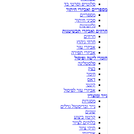
סלוטייפ וסרטי בד
מספריים ואביזרי חיתוך
מספריים
סכיני חיתוך
גליוטינות
חרוזים ואביזרי תכשיטנות
חרוזים
חרוזי גיהוץ
אביזרי עזר
אביזרי תפירה
חומרי לישה ופיסול
פלסטלינה
בצק
חימר
דאס
קינטי
אביזרי עזר לפיסול
נייר ומוצריו
מסגרות
נייר ובריסטול גדלים
שונים
קרטון ביצוע
בלוקים לציור
תיקי ציור
אוריגמי