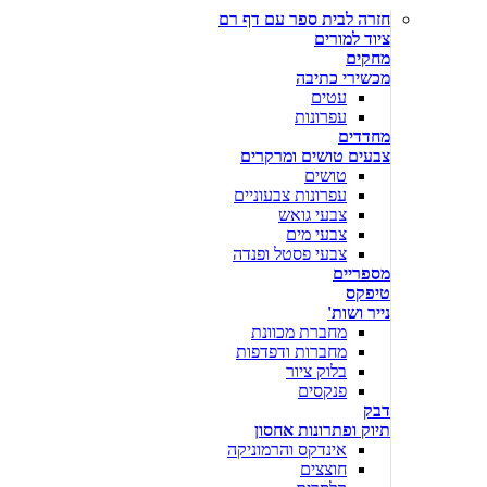
חזרה לבית ספר עם דף רם
ציוד למורים
מחקים
מכשירי כתיבה
עטים
עפרונות
מחדדים
צבעים טושים ומרקרים
טושים
עפרונות צבעוניים
צבעי גואש
צבעי מים
צבעי פסטל ופנדה
מספריים
טיפקס
נייר ושות'
מחברת מכוונת
מחברות ודפדפות
בלוק ציור
פנקסים
דבק
תיוק ופתרונות אחסון
אינדקס והרמוניקה
חוצצים