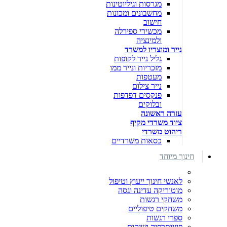
מגרסות וגיליוטינות
מחשבונים ומכונות
חישוב
מכשירי ספירלה
ולמינציה
נייר ומוצריו למשרד
גליל נייר לקופות
מזכריות ונייר ממו
מעטפות
נייר צילום
פנקסים דפדפות
ובלוקים
עזרה ראשונה
ציוד משרדי מקיף
ריהוט משרדי
כסאות משרדיים
חינוך מיוחד
לאנשי חינוך ייעוץ וטיפול
מוטוריקה עדינה וגסה
משחקי רגשות
משחקים טיפוליים
ספרי רגשות
פיזיותרפיה ושיקום