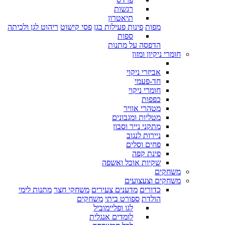
רגשות
תיאטרון
מפות
פינות פעילות בגן
פסי קישוט
ריהוט לגן ולכיתה
ספות
הדפסה על מתנות
חומרי ניקיון ומזון
אביזרי ניקוי
חד-פעמי
חומרי ניקוי
כפפות
מטהרי אוויר
מטליות ומגבונים
מתקני נייר וסבון
ניירות לנגוב
פחים וסלים
פינת קפה
שקיות אוכל ואשפה
משחקים
משחקים וצעצועים
כדורים
מדענים צעירים
משחקי חצר
מתנות לימי
הולדת
ספורט ביתי
משחקים
לגו ופליימוביל
לומדים אנגלית