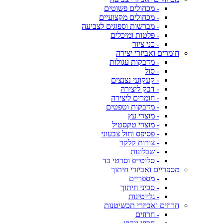
- מכחולים פשוטים
- מכחולים מקצועיים
- מברשות וספוגים לצביעה
- פלטות ומיכלים
- כני ציור
חומרים ואביזרי יצירה
- מדבקות עגולות
- סול
- קעקועי נצנצים
- דבק ליצירה
- חומרים ליצירה
- מדבקות וטפטים
- מוצרי עץ
- מוצרי טקסטיל
- פסיפס וחול צבעוני
- צורות קלקר
- שבלונות
- סלוטייפ וסרטי בד
מספריים ואביזרי חיתוך
- מספריים
- סכיני חיתוך
- גליוטינות
חרוזים ואביזרי תכשיטנות
- חרוזים