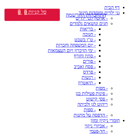
דף הבית
סל קניות
0
0
גני ילדים ומוסדות חינוך
התחברות \ הרשמה
- אחסון לגני ילדים
חגים ונושאים נלמדים
- בריאות
- חנוכה
- ט"ו בשבט
- יום המשפחה וחברות
- ימי הזיכרון ויום העצמאות
- סתיו וחורף
- פורים
- פסח ואביב
- פרדס
- רגשות
- תיאטרון
- מפות
- פינות פעילות בגן
- פסי קישוט
ריהוט לגן ולכיתה
- ספות
- הדפסה על מתנות
חומרי ניקיון ומזון
- אביזרי ניקוי
- חד-פעמי