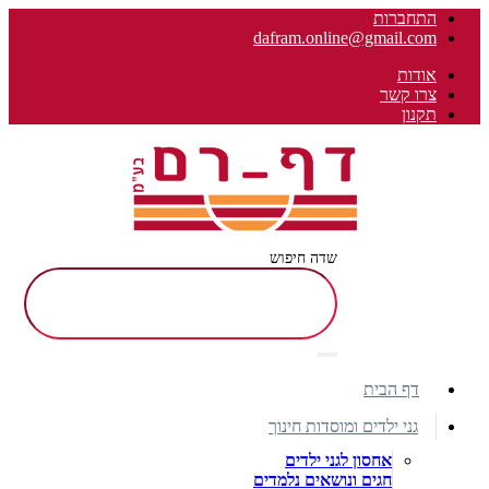
התחברות
dafram.online@gmail.com
אודות
צרו קשר
תקנון
שדה חיפוש
דף הבית
גני ילדים ומוסדות חינוך
אחסון לגני ילדים
חגים ונושאים נלמדים