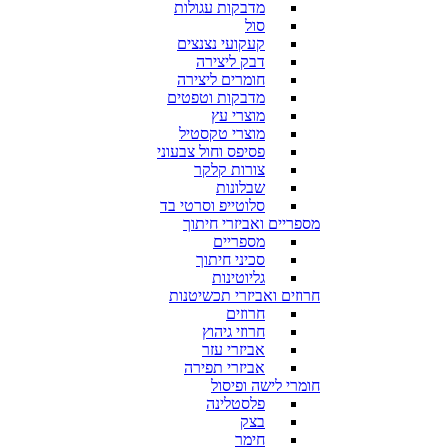
מדבקות עגולות
סול
קעקועי נצנצים
דבק ליצירה
חומרים ליצירה
מדבקות וטפטים
מוצרי עץ
מוצרי טקסטיל
פסיפס וחול צבעוני
צורות קלקר
שבלונות
סלוטייפ וסרטי בד
מספריים ואביזרי חיתוך
מספריים
סכיני חיתוך
גליוטינות
חרוזים ואביזרי תכשיטנות
חרוזים
חרוזי גיהוץ
אביזרי עזר
אביזרי תפירה
חומרי לישה ופיסול
פלסטלינה
בצק
חימר