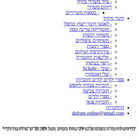
- ציוד משרדי מקיף
ריהוט משרדי
- כסאות משרדיים
חינוך מיוחד
- לאנשי חינוך ייעוץ וטיפול
- מוטוריקה עדינה וגסה
- משחקי רגשות
- משחקים טיפוליים
- ספרי רגשות
- פיזיותרפיה ושיקום
- קלינאות תקשורת
- ריפוי בעיסוק
- שובי - Schubi
- שלי זאנטקרן
ספרי ילדים ילדים וחוברות
- חוברות עבודה לחופש
- חוברות צביעה
- ספרי ילדים
- חוברות פנאי
התחברות
dafram.online@gmail.com
***משלוח עד הבית מוזל ב- 29 ש"ח בקניה מעל 289 ש"ח שליח עד הבית ***
***מש