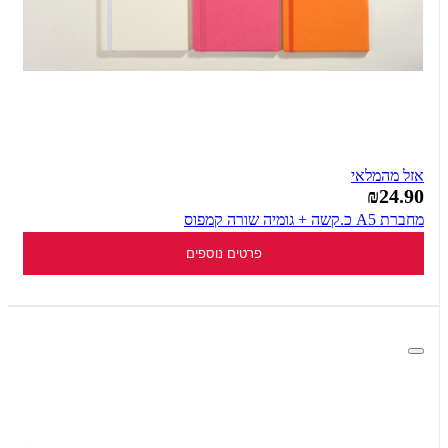
אזל מהמלאי
₪24.90
מחברת A5 כ.קשה + גומיה שורה קמפוס
פרטים נוספים