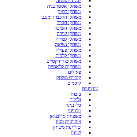
לכל המשפחה
משחקי אסטרטגיה
משחקי דמיון
משחקי הרכבות ומגנט
משחקי חברה
משחקי חשיבה
משחקי יצירה
משחקי למידה
משחקי נשיאה
משחקי פעולה
משחקי קלפים
משחקים דידקטיים
משחקים קלאסיים
פאזלים
קוביות משחק
קוסמים
צעצועים
בובות
גלגלים
כלי נגינה
מכוניות
משפחת סילבניאן
צעצועים מעץ
שולחנות משחק
שונות