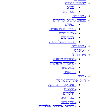
מכשירי כתיבה
- עטים
- עפרונות
- מחדדים
צבעים טושים ומרקרים
- טושים
- עפרונות צבעוניים
- צבעי גואש
- צבעי מים
- צבעי פסטל ופנדה
- מספריים
- טיפקס
נייר ושות'
- מחברת מכוונת
- מחברות ודפדפות
- בלוק ציור
- פנקסים
- דבק
תיוק ופתרונות אחסון
- אינדקס והרמוניקה
- חוצצים
- קלסרים
- שמרדפים
- תיקי ציור
- תיקיות אוגדנים ופולדרים