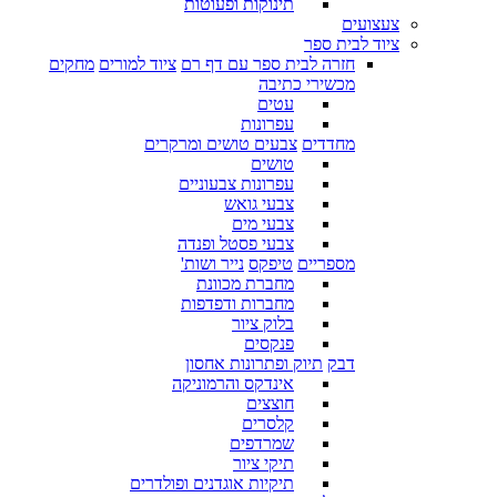
תינוקות ופעוטות
צעצועים
ציוד לבית ספר
חזרה לבית ספר עם דף רם
ציוד למורים
מחקים
מכשירי כתיבה
עטים
עפרונות
מחדדים
צבעים טושים ומרקרים
טושים
עפרונות צבעוניים
צבעי גואש
צבעי מים
צבעי פסטל ופנדה
מספריים
טיפקס
נייר ושות'
מחברת מכוונת
מחברות ודפדפות
בלוק ציור
פנקסים
דבק
תיוק ופתרונות אחסון
אינדקס והרמוניקה
חוצצים
קלסרים
שמרדפים
תיקי ציור
תיקיות אוגדנים ופולדרים