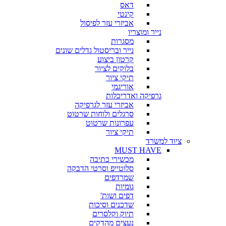
דאס
קינטי
אביזרי עזר לפיסול
נייר ומוצריו
מסגרות
נייר ובריסטול גדלים שונים
קרטון ביצוע
בלוקים לציור
תיקי ציור
אוריגמי
גרפיקה ואדריכלות
אביזרי עזר לגרפיקה
סרגלים ולוחות שרטוט
עפרונות שרטוט
תיקי ציור
ציוד למשרד
MUST HAVE
מכשירי כתיבה
סלוטייפ וסרטי הדבקה
שמרדפים
גומיות
דפים ושות'
שדכנים וסיכות
תיוק וקלסרים
נעצים מהדקים