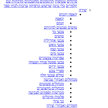
סרגלים
עטיפות
תרגומונים מחשבונים
מדבקות שם
קלמרים
כלי נגינה
שרטוט וגרפיקה
ערכות לבתי ספר
יצירה
קאפה וקנווס
קאפה
קנווס
טושים וצבעים למיניהם
צבעי בד
טושים
צבעי אקריליק
צבעי גואש
צבעי שמן
צבעי מים
עפרונות צבעוניים
צבעי פסטל פנדה ושעווה
צבעי ידיים
ספריי צבע
טוליפ וצבעי חלון
מכחולים ואביזרי צביעה
מכחולים פשוטים
מכחולים מקצועיים
מברשות וספוגים לצביעה
פלטות ומיכלים
כני ציור
חומרים ואביזרי יצירה