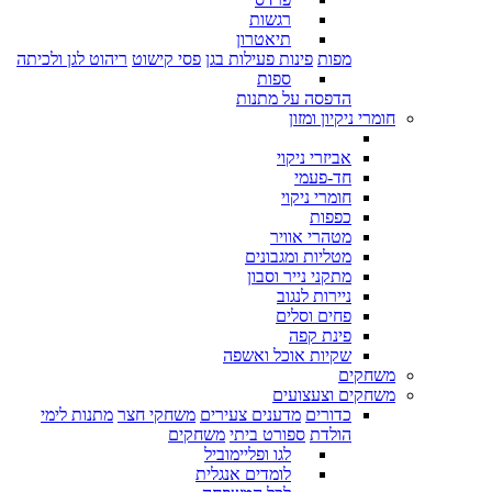
רגשות
תיאטרון
מפות
פינות פעילות בגן
פסי קישוט
ריהוט לגן ולכיתה
ספות
הדפסה על מתנות
חומרי ניקיון ומזון
אביזרי ניקוי
חד-פעמי
חומרי ניקוי
כפפות
מטהרי אוויר
מטליות ומגבונים
מתקני נייר וסבון
ניירות לנגוב
פחים וסלים
פינת קפה
שקיות אוכל ואשפה
משחקים
משחקים וצעצועים
כדורים
מדענים צעירים
משחקי חצר
מתנות לימי
הולדת
ספורט ביתי
משחקים
לגו ופליימוביל
לומדים אנגלית