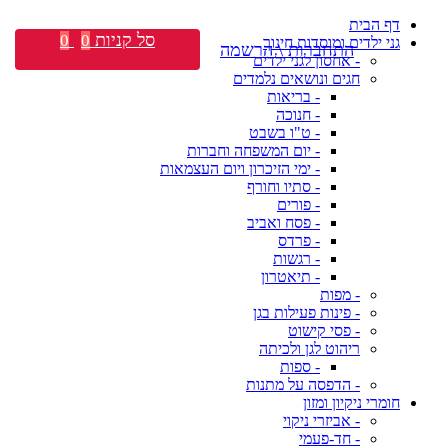
דף הבית
סל קניות
0
0
גני ילדים ומוסדות חינוך
התחברות \ הרשמה
- אחסון לגני ילדים
חגים ונושאים נלמדים
- בריאות
- חנוכה
- ט"ו בשבט
- יום המשפחה וחברות
- ימי הזיכרון ויום העצמאות
- סתיו וחורף
- פורים
- פסח ואביב
- פרדס
- רגשות
- תיאטרון
- מפות
- פינות פעילות בגן
- פסי קישוט
ריהוט לגן ולכיתה
- ספות
- הדפסה על מתנות
חומרי ניקיון ומזון
- אביזרי ניקוי
- חד-פעמי