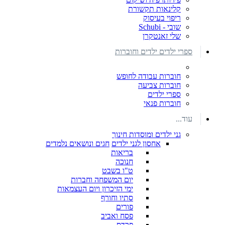
קלינאות תקשורת
ריפוי בעיסוק
שובי - Schubi
שלי זאנטקרן
ספרי ילדים ילדים וחוברות
חוברות עבודה לחופש
חוברות צביעה
ספרי ילדים
חוברות פנאי
עוד...
גני ילדים ומוסדות חינוך
אחסון לגני ילדים
חגים ונושאים נלמדים
בריאות
חנוכה
ט"ו בשבט
יום המשפחה וחברות
ימי הזיכרון ויום העצמאות
סתיו וחורף
פורים
פסח ואביב
פרדס