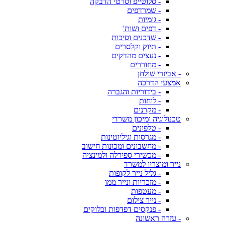
- סלוטייפ וסרטי הדבקה
- שמרדפים
- גומיות
- דפים ושות'
- שדכנים וסיכות
- תיוק וקלסרים
- נעצים מהדקים
- מחוררים
- אביזרי שולחן
אמצעי הדרכה
- בידוריות והגברה
- לוחות
- מקרנים
טכנולוגיה ומיכון משרדי
- טלפונים
- מגרסות וגיליוטינות
- מחשבונים ומכונות חישוב
- מכשירי ספירלה ולמינציה
נייר ומוצריו למשרד
- גליל נייר לקופות
- מזכריות ונייר ממו
- מעטפות
- נייר צילום
- פנקסים דפדפות ובלוקים
- עזרה ראשונה