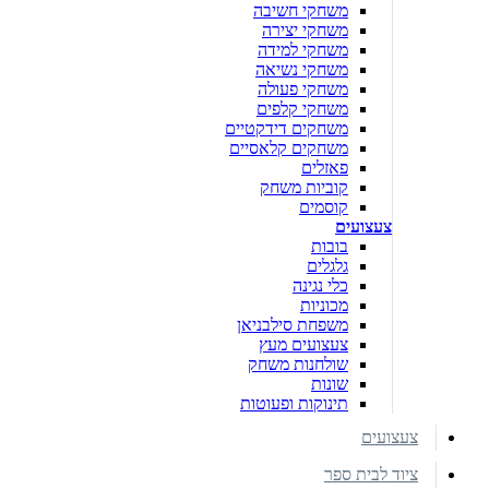
משחקי חשיבה
משחקי יצירה
משחקי למידה
משחקי נשיאה
משחקי פעולה
משחקי קלפים
משחקים דידקטיים
משחקים קלאסיים
פאזלים
קוביות משחק
קוסמים
צעצועים
בובות
גלגלים
כלי נגינה
מכוניות
משפחת סילבניאן
צעצועים מעץ
שולחנות משחק
שונות
תינוקות ופעוטות
צעצועים
ציוד לבית ספר