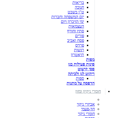
בריאות
חנוכה
ט"ו בשבט
יום המשפחה וחברות
ימי הזיכרון ויום
העצמאות
סתיו וחורף
פורים
פסח ואביב
פרדס
רגשות
תיאטרון
מפות
פינות פעילות בגן
פסי קישוט
ריהוט לגן ולכיתה
ספות
הדפסה על מתנות
חומרי ניקיון ומזון
אביזרי ניקוי
חד-פעמי
חומרי ניקוי