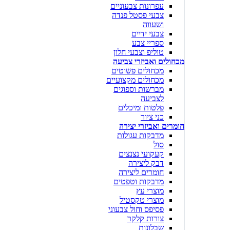
עפרונות צבעוניים
צבעי פסטל פנדה
ושעווה
צבעי ידיים
ספריי צבע
טוליפ וצבעי חלון
מכחולים ואביזרי צביעה
מכחולים פשוטים
מכחולים מקצועיים
מברשות וספוגים
לצביעה
פלטות ומיכלים
כני ציור
חומרים ואביזרי יצירה
מדבקות עגולות
סול
קעקועי נצנצים
דבק ליצירה
חומרים ליצירה
מדבקות וטפטים
מוצרי עץ
מוצרי טקסטיל
פסיפס וחול צבעוני
צורות קלקר
שבלונות