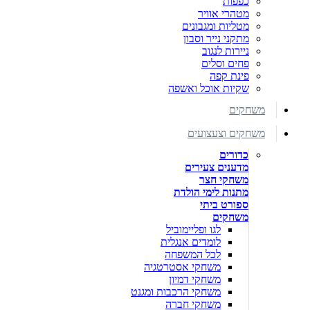
כפפות
מטהרי אוויר
מטליות ומגבונים
מתקני נייר וסבון
ניירות לנגוב
פחים וסלים
פינת קפה
שקיות אוכל ואשפה
משחקים
משחקים וצעצועים
כדורים
מדענים צעירים
משחקי חצר
מתנות לימי הולדת
ספורט ביתי
משחקים
לגו ופליימוביל
לומדים אנגלית
לכל המשפחה
משחקי אסטרטגיה
משחקי דמיון
משחקי הרכבות ומגנט
משחקי חברה