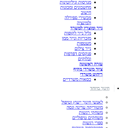
מגרסות וגיליוטינות
מחשבונים ומכונות
חישוב
מכשירי ספירלה
ולמינציה
נייר ומוצריו למשרד
גליל נייר לקופות
מזכריות ונייר ממו
מעטפות
נייר צילום
פנקסים דפדפות
ובלוקים
עזרה ראשונה
ציוד משרדי מקיף
ריהוט משרדי
כסאות משרדיים
חינוך מיוחד
לאנשי חינוך ייעוץ וטיפול
מוטוריקה עדינה וגסה
משחקי רגשות
משחקים טיפוליים
ספרי רגשות
פיזיותרפיה ושיקום