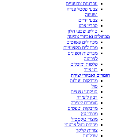
עפרונות צבעוניים
צבעי פסטל פנדה
ושעווה
צבעי ידיים
ספריי צבע
טוליפ וצבעי חלון
מכחולים ואביזרי צביעה
מכחולים פשוטים
מכחולים מקצועיים
מברשות וספוגים
לצביעה
פלטות ומיכלים
כני ציור
חומרים ואביזרי יצירה
מדבקות עגולות
סול
קעקועי נצנצים
דבק ליצירה
חומרים ליצירה
מדבקות וטפטים
מוצרי עץ
מוצרי טקסטיל
פסיפס וחול צבעוני
צורות קלקר
שבלונות