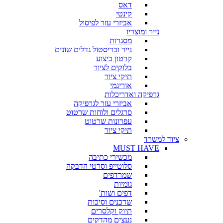
דאס
קינטי
אביזרי עזר לפיסול
נייר ומוצריו
מסגרות
נייר ובריסטול גדלים שונים
קרטון ביצוע
בלוקים לציור
תיקי ציור
אוריגמי
גרפיקה ואדריכלות
אביזרי עזר לגרפיקה
סרגלים ולוחות שרטוט
עפרונות שרטוט
תיקי ציור
ציוד למשרד
MUST HAVE
מכשירי כתיבה
סלוטייפ וסרטי הדבקה
שמרדפים
גומיות
דפים ושות'
שדכנים וסיכות
תיוק וקלסרים
נעצים מהדקים