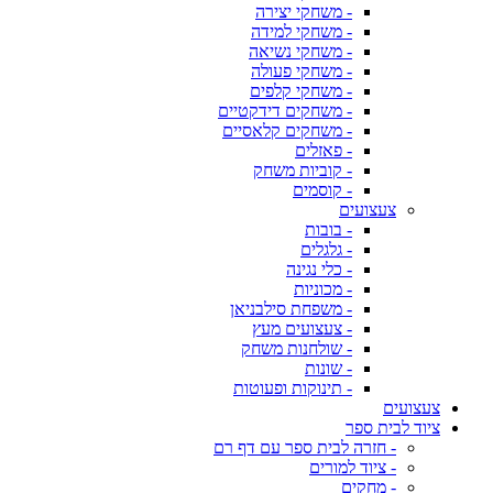
- משחקי יצירה
- משחקי למידה
- משחקי נשיאה
- משחקי פעולה
- משחקי קלפים
- משחקים דידקטיים
- משחקים קלאסיים
- פאזלים
- קוביות משחק
- קוסמים
צעצועים
- בובות
- גלגלים
- כלי נגינה
- מכוניות
- משפחת סילבניאן
- צעצועים מעץ
- שולחנות משחק
- שונות
- תינוקות ופעוטות
צעצועים
ציוד לבית ספר
- חזרה לבית ספר עם דף רם
- ציוד למורים
- מחקים