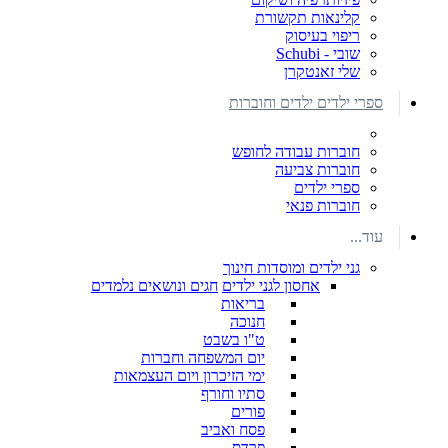
קלינאות תקשורת
ריפוי בעיסוק
שובי - Schubi
שלי זאנטקרן
ספרי ילדים ילדים וחוברות
חוברות עבודה לחופש
חוברות צביעה
ספרי ילדים
חוברות פנאי
עוד...
גני ילדים ומוסדות חינוך
אחסון לגני ילדים
חגים ונושאים נלמדים
בריאות
חנוכה
ט"ו בשבט
יום המשפחה וחברות
ימי הזיכרון ויום העצמאות
סתיו וחורף
פורים
פסח ואביב
פרדס