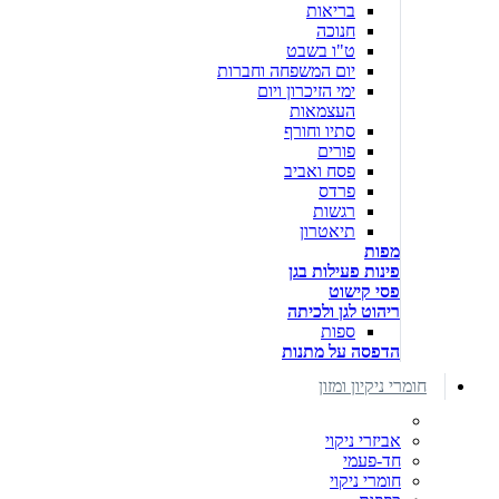
בריאות
חנוכה
ט"ו בשבט
יום המשפחה וחברות
ימי הזיכרון ויום
העצמאות
סתיו וחורף
פורים
פסח ואביב
פרדס
רגשות
תיאטרון
מפות
פינות פעילות בגן
פסי קישוט
ריהוט לגן ולכיתה
ספות
הדפסה על מתנות
חומרי ניקיון ומזון
אביזרי ניקוי
חד-פעמי
חומרי ניקוי