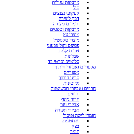
מדבקות עגולות
סול
קעקועי נצנצים
דבק ליצירה
חומרים ליצירה
מדבקות וטפטים
מוצרי עץ
מוצרי טקסטיל
פסיפס וחול צבעוני
צורות קלקר
שבלונות
סלוטייפ וסרטי בד
מספריים ואביזרי חיתוך
מספריים
סכיני חיתוך
גליוטינות
חרוזים ואביזרי תכשיטנות
חרוזים
חרוזי גיהוץ
אביזרי עזר
אביזרי תפירה
חומרי לישה ופיסול
פלסטלינה
בצק
חימר