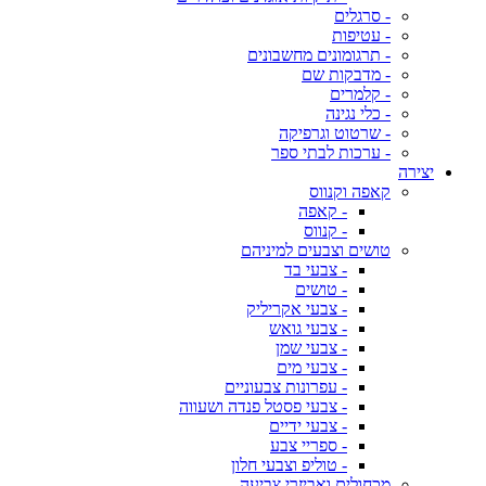
- סרגלים
- עטיפות
- תרגומונים מחשבונים
- מדבקות שם
- קלמרים
- כלי נגינה
- שרטוט וגרפיקה
- ערכות לבתי ספר
יצירה
קאפה וקנווס
- קאפה
- קנווס
טושים וצבעים למיניהם
- צבעי בד
- טושים
- צבעי אקריליק
- צבעי גואש
- צבעי שמן
- צבעי מים
- עפרונות צבעוניים
- צבעי פסטל פנדה ושעווה
- צבעי ידיים
- ספריי צבע
- טוליפ וצבעי חלון
מכחולים ואביזרי צביעה