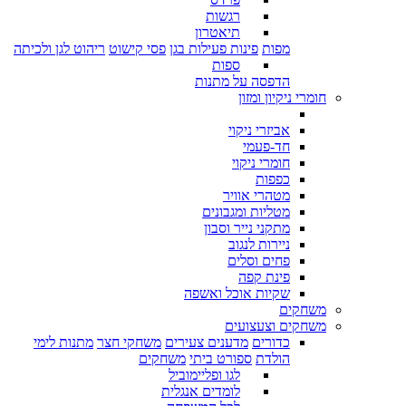
רגשות
תיאטרון
מפות
פינות פעילות בגן
פסי קישוט
ריהוט לגן ולכיתה
ספות
הדפסה על מתנות
חומרי ניקיון ומזון
אביזרי ניקוי
חד-פעמי
חומרי ניקוי
כפפות
מטהרי אוויר
מטליות ומגבונים
מתקני נייר וסבון
ניירות לנגוב
פחים וסלים
פינת קפה
שקיות אוכל ואשפה
משחקים
משחקים וצעצועים
כדורים
מדענים צעירים
משחקי חצר
מתנות לימי
הולדת
ספורט ביתי
משחקים
לגו ופליימוביל
לומדים אנגלית