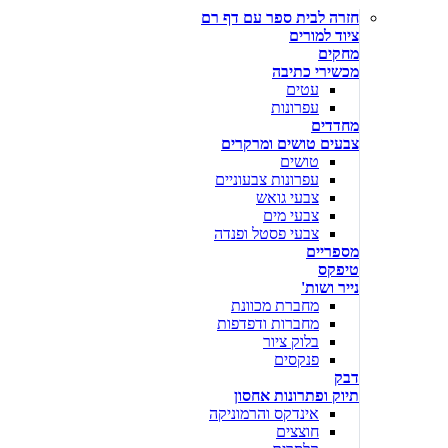
חזרה לבית ספר עם דף רם
ציוד למורים
מחקים
מכשירי כתיבה
עטים
עפרונות
מחדדים
צבעים טושים ומרקרים
טושים
עפרונות צבעוניים
צבעי גואש
צבעי מים
צבעי פסטל ופנדה
מספריים
טיפקס
נייר ושות'
מחברת מכוונת
מחברות ודפדפות
בלוק ציור
פנקסים
דבק
תיוק ופתרונות אחסון
אינדקס והרמוניקה
חוצצים