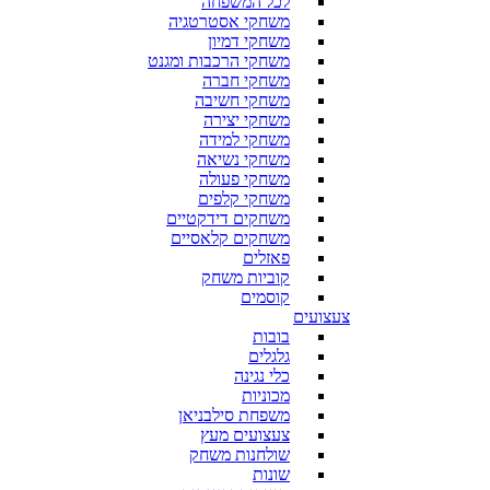
לכל המשפחה
משחקי אסטרטגיה
משחקי דמיון
משחקי הרכבות ומגנט
משחקי חברה
משחקי חשיבה
משחקי יצירה
משחקי למידה
משחקי נשיאה
משחקי פעולה
משחקי קלפים
משחקים דידקטיים
משחקים קלאסיים
פאזלים
קוביות משחק
קוסמים
צעצועים
בובות
גלגלים
כלי נגינה
מכוניות
משפחת סילבניאן
צעצועים מעץ
שולחנות משחק
שונות