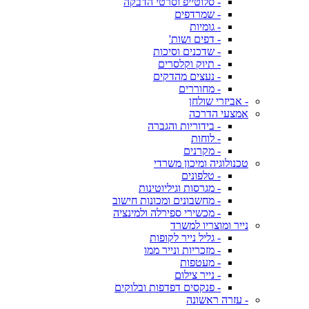
- סלוטייפ וסרטי הדבקה
- שמרדפים
- גומיות
- דפים ושות'
- שדכנים וסיכות
- תיוק וקלסרים
- נעצים מהדקים
- מחוררים
- אביזרי שולחן
אמצעי הדרכה
- בידוריות והגברה
- לוחות
- מקרנים
טכנולוגיה ומיכון משרדי
- טלפונים
- מגרסות וגיליוטינות
- מחשבונים ומכונות חישוב
- מכשירי ספירלה ולמינציה
נייר ומוצריו למשרד
- גליל נייר לקופות
- מזכריות ונייר ממו
- מעטפות
- נייר צילום
- פנקסים דפדפות ובלוקים
- עזרה ראשונה