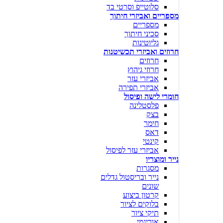
סלוטייפ וסרטי בד
מספריים ואביזרי חיתוך
מספריים
סכיני חיתוך
גליוטינות
חרוזים ואביזרי תכשיטנות
חרוזים
חרוזי גיהוץ
אביזרי עזר
אביזרי תפירה
חומרי לישה ופיסול
פלסטלינה
בצק
חימר
דאס
קינטי
אביזרי עזר לפיסול
נייר ומוצריו
מסגרות
נייר ובריסטול גדלים
שונים
קרטון ביצוע
בלוקים לציור
תיקי ציור
אוריגמי