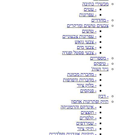
מכשירי כתיבה
- עטים
- עפרונות
- מחדדים
צבעים טושים ומרקרים
- טושים
- עפרונות צבעוניים
- צבעי גואש
- צבעי מים
- צבעי פסטל ופנדה
- מספריים
- טיפקס
נייר ושות'
- מחברת מכוונת
- מחברות ודפדפות
- בלוק ציור
- פנקסים
- דבק
תיוק ופתרונות אחסון
- אינדקס והרמוניקה
- חוצצים
- קלסרים
- שמרדפים
- תיקי ציור
- תיקיות אוגדנים ופולדרים