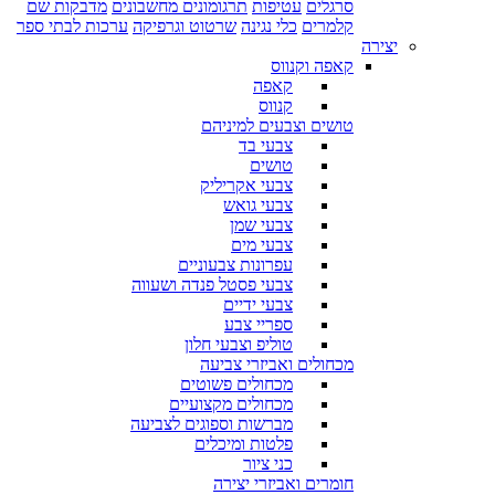
סרגלים
עטיפות
תרגומונים מחשבונים
מדבקות שם
קלמרים
כלי נגינה
שרטוט וגרפיקה
ערכות לבתי ספר
יצירה
קאפה וקנווס
קאפה
קנווס
טושים וצבעים למיניהם
צבעי בד
טושים
צבעי אקריליק
צבעי גואש
צבעי שמן
צבעי מים
עפרונות צבעוניים
צבעי פסטל פנדה ושעווה
צבעי ידיים
ספריי צבע
טוליפ וצבעי חלון
מכחולים ואביזרי צביעה
מכחולים פשוטים
מכחולים מקצועיים
מברשות וספוגים לצביעה
פלטות ומיכלים
כני ציור
חומרים ואביזרי יצירה