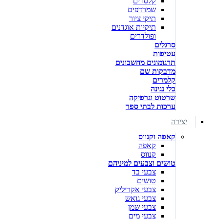
קלסרים
שמרדפים
תיקי ציור
תיקיות אוגדנים
ופולדרים
סרגלים
עטיפות
תרגומונים מחשבונים
מדבקות שם
קלמרים
כלי נגינה
שרטוט וגרפיקה
ערכות לבתי ספר
יצירה
קאפה וקנווס
קאפה
קנווס
טושים וצבעים למיניהם
צבעי בד
טושים
צבעי אקריליק
צבעי גואש
צבעי שמן
צבעי מים