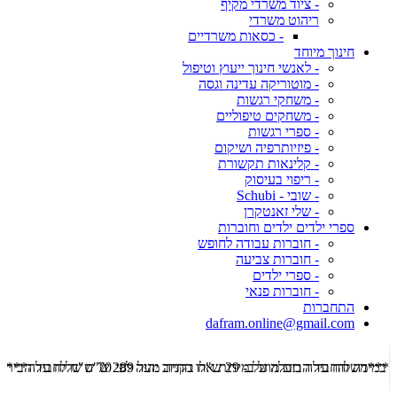
- ציוד משרדי מקיף
ריהוט משרדי
- כסאות משרדיים
חינוך מיוחד
- לאנשי חינוך ייעוץ וטיפול
- מוטוריקה עדינה וגסה
- משחקי רגשות
- משחקים טיפוליים
- ספרי רגשות
- פיזיותרפיה ושיקום
- קלינאות תקשורת
- ריפוי בעיסוק
- שובי - Schubi
- שלי זאנטקרן
ספרי ילדים ילדים וחוברות
- חוברות עבודה לחופש
- חוברות צביעה
- ספרי ילדים
- חוברות פנאי
התחברות
dafram.online@gmail.com
***משלוח עד הבית מוזל ב- 29 ש"ח בקניה מעל 289 ש"ח שליח עד הבית ***
***מש