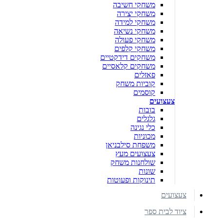
משחקי חשיבה
משחקי יצירה
משחקי למידה
משחקי נשיאה
משחקי פעולה
משחקי קלפים
משחקים דידקטיים
משחקים קלאסיים
פאזלים
קוביות משחק
קוסמים
צעצועים
בובות
גלגלים
כלי נגינה
מכוניות
משפחת סילבניאן
צעצועים מעץ
שולחנות משחק
שונות
תינוקות ופעוטות
צעצועים
ציוד לבית ספר