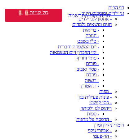
דף הבית
סל קניות
0
0
גני ילדים ומוסדות חינוך
התחברות \ הרשמה
- אחסון לגני ילדים
חגים ונושאים נלמדים
- בריאות
- חנוכה
- ט"ו בשבט
- יום המשפחה וחברות
- ימי הזיכרון ויום העצמאות
- סתיו וחורף
- פורים
- פסח ואביב
- פרדס
- רגשות
- תיאטרון
- מפות
- פינות פעילות בגן
- פסי קישוט
ריהוט לגן ולכיתה
- ספות
- הדפסה על מתנות
חומרי ניקיון ומזון
- אביזרי ניקוי
- חד-פעמי