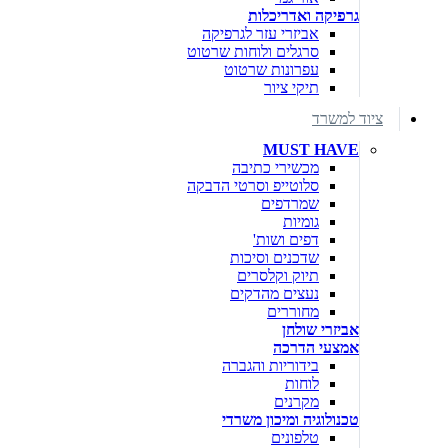
גרפיקה ואדריכלות
אביזרי עזר לגרפיקה
סרגלים ולוחות שרטוט
עפרונות שרטוט
תיקי ציור
ציוד למשרד
MUST HAVE
מכשירי כתיבה
סלוטייפ וסרטי הדבקה
שמרדפים
גומיות
דפים ושות'
שדכנים וסיכות
תיוק וקלסרים
נעצים מהדקים
מחוררים
אביזרי שולחן
אמצעי הדרכה
בידוריות והגברה
לוחות
מקרנים
טכנולוגיה ומיכון משרדי
טלפונים