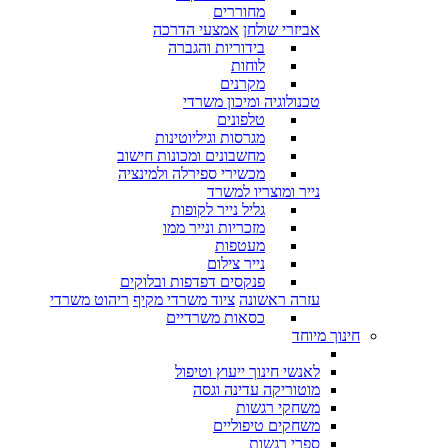
מחוררים
אביזרי שולחן
אמצעי הדרכה
בידוריות והגברה
לוחות
מקרנים
טכנולוגיה ומיכון משרדי
טלפונים
מגרסות וגיליוטינות
מחשבונים ומכונות חישוב
מכשירי ספירלה ולמינציה
נייר ומוצריו למשרד
גליל נייר לקופות
מזכריות ונייר ממו
מעטפות
נייר צילום
פנקסים דפדפות ובלוקים
עזרה ראשונה
ציוד משרדי מקיף
ריהוט משרדי
כסאות משרדיים
חינוך מיוחד
לאנשי חינוך ייעוץ וטיפול
מוטוריקה עדינה וגסה
משחקי רגשות
משחקים טיפוליים
ספרי רגשות