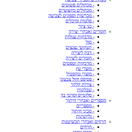
- מכחולים פשוטים
- מכחולים מקצועיים
- מברשות וספוגים לצביעה
- פלטות ומיכלים
- כני ציור
חומרים ואביזרי יצירה
- מדבקות עגולות
- סול
- קעקועי נצנצים
- דבק ליצירה
- חומרים ליצירה
- מדבקות וטפטים
- מוצרי עץ
- מוצרי טקסטיל
- פסיפס וחול צבעוני
- צורות קלקר
- שבלונות
- סלוטייפ וסרטי בד
מספריים ואביזרי חיתוך
- מספריים
- סכיני חיתוך
- גליוטינות
חרוזים ואביזרי תכשיטנות
- חרוזים