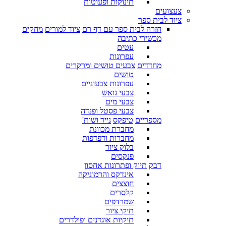
תינוקות ופעוטות
צעצועים
ציוד לבית ספר
חזרה לבית ספר עם דף רם
ציוד למורים
מחקים
מכשירי כתיבה
עטים
עפרונות
מחדדים
צבעים טושים ומרקרים
טושים
עפרונות צבעוניים
צבעי גואש
צבעי מים
צבעי פסטל ופנדה
מספריים
טיפקס
נייר ושות'
מחברת מכוונת
מחברות ודפדפות
בלוק ציור
פנקסים
דבק
תיוק ופתרונות אחסון
אינדקס והרמוניקה
חוצצים
קלסרים
שמרדפים
תיקי ציור
תיקיות אוגדנים ופולדרים