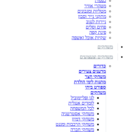
כפפות
מטהרי אוויר
מטליות ומגבונים
מתקני נייר וסבון
ניירות לנגוב
פחים וסלים
פינת קפה
שקיות אוכל ואשפה
משחקים
משחקים וצעצועים
כדורים
מדענים צעירים
משחקי חצר
מתנות לימי הולדת
ספורט ביתי
משחקים
לגו ופליימוביל
לומדים אנגלית
לכל המשפחה
משחקי אסטרטגיה
משחקי דמיון
משחקי הרכבות ומגנט
משחקי חברה