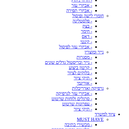
- חרוזי גיהוץ
- אביזרי עזר
- אביזרי תפירה
חומרי לישה ופיסול
- פלסטלינה
- בצק
- חימר
- דאס
- קינטי
- אביזרי עזר לפיסול
נייר ומוצריו
- מסגרות
- נייר ובריסטול גדלים שונים
- קרטון ביצוע
- בלוקים לציור
- תיקי ציור
- אוריגמי
גרפיקה ואדריכלות
- אביזרי עזר לגרפיקה
- סרגלים ולוחות שרטוט
- עפרונות שרטוט
- תיקי ציור
ציוד למשרד
MUST HAVE
- מכשירי כתיבה