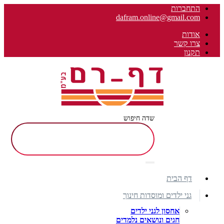
התחברות
dafram.online@gmail.com
אודות
צרו קשר
תקנון
שדה חיפוש
דף הבית
גני ילדים ומוסדות חינוך
אחסון לגני ילדים
חגים ונושאים נלמדים