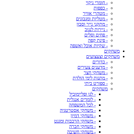
- חומרי ניקוי
- כפפות
- מטהרי אוויר
- מטליות ומגבונים
- מתקני נייר וסבון
- ניירות לנגוב
- פחים וסלים
- פינת קפה
- שקיות אוכל ואשפה
משחקים
משחקים וצעצועים
- כדורים
- מדענים צעירים
- משחקי חצר
- מתנות לימי הולדת
- ספורט ביתי
משחקים
- לגו ופליימוביל
- לומדים אנגלית
- לכל המשפחה
- משחקי אסטרטגיה
- משחקי דמיון
- משחקי הרכבות ומגנט
- משחקי חברה
- משחקי חשיבה