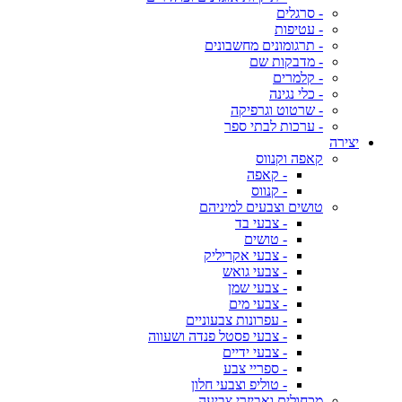
- סרגלים
- עטיפות
- תרגומונים מחשבונים
- מדבקות שם
- קלמרים
- כלי נגינה
- שרטוט וגרפיקה
- ערכות לבתי ספר
יצירה
קאפה וקנווס
- קאפה
- קנווס
טושים וצבעים למיניהם
- צבעי בד
- טושים
- צבעי אקריליק
- צבעי גואש
- צבעי שמן
- צבעי מים
- עפרונות צבעוניים
- צבעי פסטל פנדה ושעווה
- צבעי ידיים
- ספריי צבע
- טוליפ וצבעי חלון
מכחולים ואביזרי צביעה