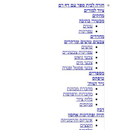
חזרה לבית ספר עם דף רם
ציוד למורים
מחקים
מכשירי כתיבה
עטים
עפרונות
מחדדים
צבעים טושים ומרקרים
טושים
עפרונות צבעוניים
צבעי גואש
צבעי מים
צבעי פסטל ופנדה
מספריים
טיפקס
נייר ושות'
מחברת מכוונת
מחברות ודפדפות
בלוק ציור
פנקסים
דבק
תיוק ופתרונות אחסון
אינדקס והרמוניקה
חוצצים