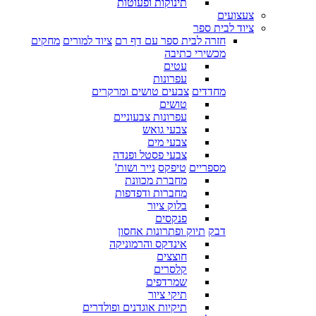
תינוקות ופעוטות
צעצועים
ציוד לבית ספר
חזרה לבית ספר עם דף רם
ציוד למורים
מחקים
מכשירי כתיבה
עטים
עפרונות
מחדדים
צבעים טושים ומרקרים
טושים
עפרונות צבעוניים
צבעי גואש
צבעי מים
צבעי פסטל ופנדה
מספריים
טיפקס
נייר ושות'
מחברת מכוונת
מחברות ודפדפות
בלוק ציור
פנקסים
דבק
תיוק ופתרונות אחסון
אינדקס והרמוניקה
חוצצים
קלסרים
שמרדפים
תיקי ציור
תיקיות אוגדנים ופולדרים