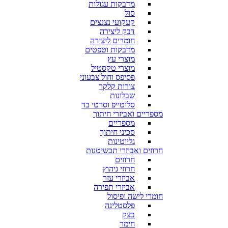
מדבקות עגולות
סול
קעקועי נצנצים
דבק ליצירה
חומרים ליצירה
מדבקות וטפטים
מוצרי עץ
מוצרי טקסטיל
פסיפס וחול צבעוני
צורות קלקר
שבלונות
סלוטייפ וסרטי בד
מספריים ואביזרי חיתוך
מספריים
סכיני חיתוך
גליוטינות
חרוזים ואביזרי תכשיטנות
חרוזים
חרוזי גיהוץ
אביזרי עזר
אביזרי תפירה
חומרי לישה ופיסול
פלסטלינה
בצק
חימר