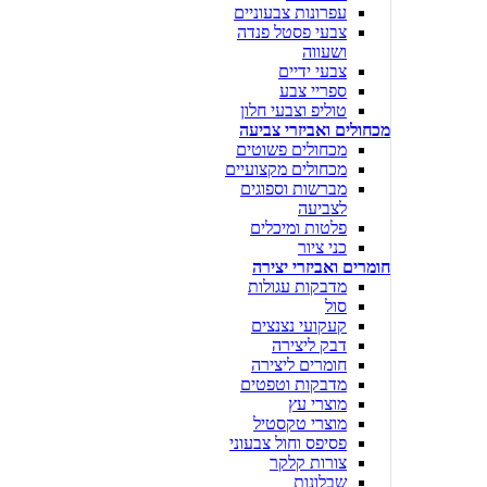
עפרונות צבעוניים
צבעי פסטל פנדה
ושעווה
צבעי ידיים
ספריי צבע
טוליפ וצבעי חלון
מכחולים ואביזרי צביעה
מכחולים פשוטים
מכחולים מקצועיים
מברשות וספוגים
לצביעה
פלטות ומיכלים
כני ציור
חומרים ואביזרי יצירה
מדבקות עגולות
סול
קעקועי נצנצים
דבק ליצירה
חומרים ליצירה
מדבקות וטפטים
מוצרי עץ
מוצרי טקסטיל
פסיפס וחול צבעוני
צורות קלקר
שבלונות