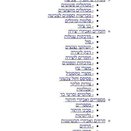
- מכחולים פשוטים
- מכחולים מקצועיים
- מברשות וספוגים לצביעה
- פלטות ומיכלים
- כני ציור
חומרים ואביזרי יצירה
- מדבקות עגולות
- סול
- קעקועי נצנצים
- דבק ליצירה
- חומרים ליצירה
- מדבקות וטפטים
- מוצרי עץ
- מוצרי טקסטיל
- פסיפס וחול צבעוני
- צורות קלקר
- שבלונות
- סלוטייפ וסרטי בד
מספריים ואביזרי חיתוך
- מספריים
- סכיני חיתוך
- גליוטינות
חרוזים ואביזרי תכשיטנות
- חרוזים