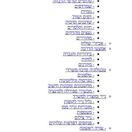
- סלוטייפ וסרטי הדבקה
- שמרדפים
- גומיות
- דפים ושות'
- שדכנים וסיכות
- תיוק וקלסרים
- נעצים מהדקים
- מחוררים
- אביזרי שולחן
אמצעי הדרכה
- בידוריות והגברה
- לוחות
- מקרנים
טכנולוגיה ומיכון משרדי
- טלפונים
- מגרסות וגיליוטינות
- מחשבונים ומכונות חישוב
- מכשירי ספירלה ולמינציה
נייר ומוצריו למשרד
- גליל נייר לקופות
- מזכריות ונייר ממו
- מעטפות
- נייר צילום
- פנקסים דפדפות ובלוקים
- עזרה ראשונה