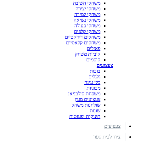
משחקי חשיבה
משחקי יצירה
משחקי למידה
משחקי נשיאה
משחקי פעולה
משחקי קלפים
משחקים דידקטיים
משחקים קלאסיים
פאזלים
קוביות משחק
קוסמים
צעצועים
בובות
גלגלים
כלי נגינה
מכוניות
משפחת סילבניאן
צעצועים מעץ
שולחנות משחק
שונות
תינוקות ופעוטות
צעצועים
ציוד לבית ספר