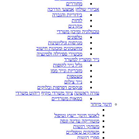
מחוררים
אביזרי שולחן
אמצעי הדרכה
בידוריות והגברה
לוחות
מקרנים
טכנולוגיה ומיכון משרדי
טלפונים
מגרסות וגיליוטינות
מחשבונים ומכונות חישוב
מכשירי ספירלה ולמינציה
נייר ומוצריו למשרד
גליל נייר לקופות
מזכריות ונייר ממו
מעטפות
נייר צילום
פנקסים דפדפות ובלוקים
עזרה ראשונה
ציוד משרדי מקיף
ריהוט משרדי
כסאות משרדיים
חינוך מיוחד
לאנשי חינוך ייעוץ וטיפול
מוטוריקה עדינה וגסה
משחקי רגשות
משחקים טיפוליים
ספרי רגשות