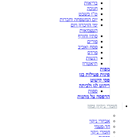
בריאות
חנוכה
ט"ו בשבט
יום המשפחה וחברות
ימי הזיכרון ויום
העצמאות
סתיו וחורף
פורים
פסח ואביב
פרדס
רגשות
תיאטרון
מפות
פינות פעילות בגן
פסי קישוט
ריהוט לגן ולכיתה
ספות
הדפסה על מתנות
חומרי ניקיון ומזון
אביזרי ניקוי
חד-פעמי
חומרי ניקוי