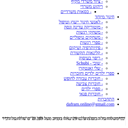
- ציוד משרדי מקיף
ריהוט משרדי
- כסאות משרדיים
חינוך מיוחד
- לאנשי חינוך ייעוץ וטיפול
- מוטוריקה עדינה וגסה
- משחקי רגשות
- משחקים טיפוליים
- ספרי רגשות
- פיזיותרפיה ושיקום
- קלינאות תקשורת
- ריפוי בעיסוק
- שובי - Schubi
- שלי זאנטקרן
ספרי ילדים ילדים וחוברות
- חוברות עבודה לחופש
- חוברות צביעה
- ספרי ילדים
- חוברות פנאי
התחברות
dafram.online@gmail.com
***משלוח עד הבית מוזל ב- 29 ש"ח בקניה מעל 289 ש"ח שליח עד הבית ***
***מש