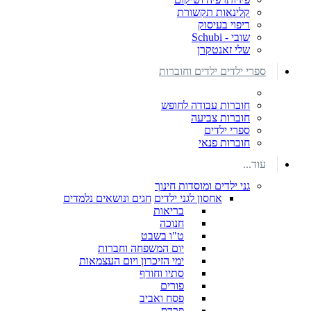
קלינאות תקשורת
ריפוי בעיסוק
שובי - Schubi
שלי זאנטקרן
ספרי ילדים ילדים וחוברות
חוברות עבודה לחופש
חוברות צביעה
ספרי ילדים
חוברות פנאי
עוד...
גני ילדים ומוסדות חינוך
אחסון לגני ילדים
חגים ונושאים נלמדים
בריאות
חנוכה
ט"ו בשבט
יום המשפחה וחברות
ימי הזיכרון ויום העצמאות
סתיו וחורף
פורים
פסח ואביב
פרדס