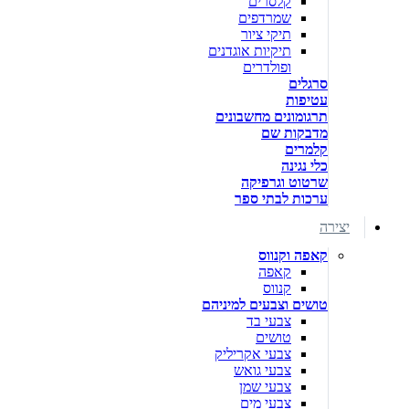
קלסרים
שמרדפים
תיקי ציור
תיקיות אוגדנים
ופולדרים
סרגלים
עטיפות
תרגומונים מחשבונים
מדבקות שם
קלמרים
כלי נגינה
שרטוט וגרפיקה
ערכות לבתי ספר
יצירה
קאפה וקנווס
קאפה
קנווס
טושים וצבעים למיניהם
צבעי בד
טושים
צבעי אקריליק
צבעי גואש
צבעי שמן
צבעי מים