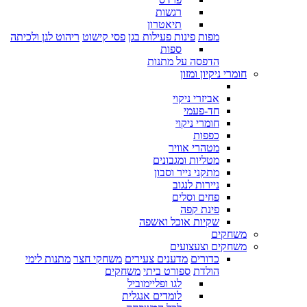
רגשות
תיאטרון
מפות
פינות פעילות בגן
פסי קישוט
ריהוט לגן ולכיתה
ספות
הדפסה על מתנות
חומרי ניקיון ומזון
אביזרי ניקוי
חד-פעמי
חומרי ניקוי
כפפות
מטהרי אוויר
מטליות ומגבונים
מתקני נייר וסבון
ניירות לנגוב
פחים וסלים
פינת קפה
שקיות אוכל ואשפה
משחקים
משחקים וצעצועים
כדורים
מדענים צעירים
משחקי חצר
מתנות לימי
הולדת
ספורט ביתי
משחקים
לגו ופליימוביל
לומדים אנגלית