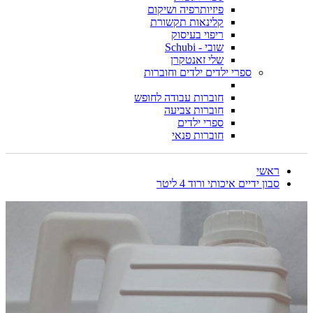
פיזיותרפיה ושיקום
קלינאות תקשורת
ריפוי בעיסוק
שובי - Schubi
שלי זאנטקרן
ספרי ילדים ילדים וחוברות
חוברות עבודה לחופש
חוברות צביעה
ספרי ילדים
חוברות פנאי
ראשי
סבון ידיים איכותי ורוד 4 ליטר