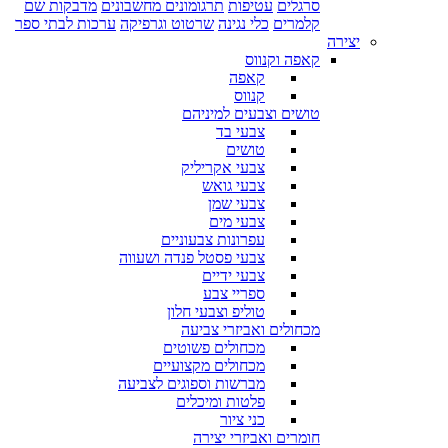
סרגלים
עטיפות
תרגומונים מחשבונים
מדבקות שם
קלמרים
כלי נגינה
שרטוט וגרפיקה
ערכות לבתי ספר
יצירה
קאפה וקנווס
קאפה
קנווס
טושים וצבעים למיניהם
צבעי בד
טושים
צבעי אקריליק
צבעי גואש
צבעי שמן
צבעי מים
עפרונות צבעוניים
צבעי פסטל פנדה ושעווה
צבעי ידיים
ספריי צבע
טוליפ וצבעי חלון
מכחולים ואביזרי צביעה
מכחולים פשוטים
מכחולים מקצועיים
מברשות וספוגים לצביעה
פלטות ומיכלים
כני ציור
חומרים ואביזרי יצירה