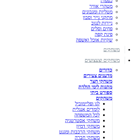
כפפות
מטהרי אוויר
מטליות ומגבונים
מתקני נייר וסבון
ניירות לנגוב
פחים וסלים
פינת קפה
שקיות אוכל ואשפה
משחקים
משחקים וצעצועים
כדורים
מדענים צעירים
משחקי חצר
מתנות לימי הולדת
ספורט ביתי
משחקים
לגו ופליימוביל
לומדים אנגלית
לכל המשפחה
משחקי אסטרטגיה
משחקי דמיון
משחקי הרכבות ומגנט
משחקי חברה