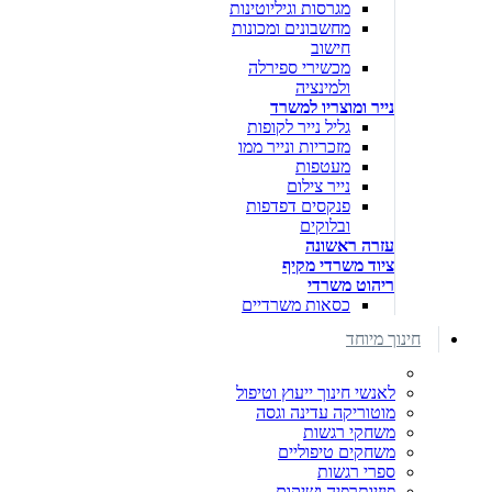
מגרסות וגיליוטינות
מחשבונים ומכונות
חישוב
מכשירי ספירלה
ולמינציה
נייר ומוצריו למשרד
גליל נייר לקופות
מזכריות ונייר ממו
מעטפות
נייר צילום
פנקסים דפדפות
ובלוקים
עזרה ראשונה
ציוד משרדי מקיף
ריהוט משרדי
כסאות משרדיים
חינוך מיוחד
לאנשי חינוך ייעוץ וטיפול
מוטוריקה עדינה וגסה
משחקי רגשות
משחקים טיפוליים
ספרי רגשות
פיזיותרפיה ושיקום