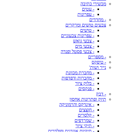
מכשירי כתיבה
- עטים
- עפרונות
- מחדדים
צבעים טושים ומרקרים
- טושים
- עפרונות צבעוניים
- צבעי גואש
- צבעי מים
- צבעי פסטל ופנדה
- מספריים
- טיפקס
נייר ושות'
- מחברת מכוונת
- מחברות ודפדפות
- בלוק ציור
- פנקסים
- דבק
תיוק ופתרונות אחסון
- אינדקס והרמוניקה
- חוצצים
- קלסרים
- שמרדפים
- תיקי ציור
- תיקיות אוגדנים ופולדרים