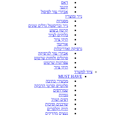
דאס
קינטי
אביזרי עזר לפיסול
נייר ומוצריו
מסגרות
נייר ובריסטול גדלים שונים
קרטון ביצוע
בלוקים לציור
תיקי ציור
אוריגמי
גרפיקה ואדריכלות
אביזרי עזר לגרפיקה
סרגלים ולוחות שרטוט
עפרונות שרטוט
תיקי ציור
ציוד למשרד
MUST HAVE
מכשירי כתיבה
סלוטייפ וסרטי הדבקה
שמרדפים
גומיות
דפים ושות'
שדכנים וסיכות
תיוק וקלסרים
נעצים מהדקים