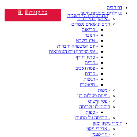
דף הבית
סל קניות
0
0
גני ילדים ומוסדות חינוך
התחברות \ הרשמה
- אחסון לגני ילדים
חגים ונושאים נלמדים
- בריאות
- חנוכה
- ט"ו בשבט
- יום המשפחה וחברות
- ימי הזיכרון ויום העצמאות
- סתיו וחורף
- פורים
- פסח ואביב
- פרדס
- רגשות
- תיאטרון
- מפות
- פינות פעילות בגן
- פסי קישוט
ריהוט לגן ולכיתה
- ספות
- הדפסה על מתנות
חומרי ניקיון ומזון
- אביזרי ניקוי
- חד-פעמי