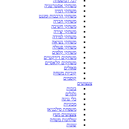
לכל המשפחה
משחקי אסטרטגיה
משחקי דמיון
משחקי הרכבות ומגנט
משחקי חברה
משחקי חשיבה
משחקי יצירה
משחקי למידה
משחקי נשיאה
משחקי פעולה
משחקי קלפים
משחקים דידקטיים
משחקים קלאסיים
פאזלים
קוביות משחק
קוסמים
צעצועים
בובות
גלגלים
כלי נגינה
מכוניות
משפחת סילבניאן
צעצועים מעץ
שולחנות משחק
שונות