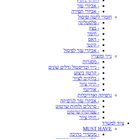
- חרוזי גיהוץ
- אביזרי עזר
- אביזרי תפירה
חומרי לישה ופיסול
- פלסטלינה
- בצק
- חימר
- דאס
- קינטי
- אביזרי עזר לפיסול
נייר ומוצריו
- מסגרות
- נייר ובריסטול גדלים שונים
- קרטון ביצוע
- בלוקים לציור
- תיקי ציור
- אוריגמי
גרפיקה ואדריכלות
- אביזרי עזר לגרפיקה
- סרגלים ולוחות שרטוט
- עפרונות שרטוט
- תיקי ציור
ציוד למשרד
MUST HAVE
- מכשירי כתיבה