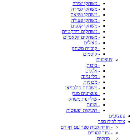
- משחקי יצירה
- משחקי למידה
- משחקי נשיאה
- משחקי פעולה
- משחקי קלפים
- משחקים דידקטיים
- משחקים קלאסיים
- פאזלים
- קוביות משחק
- קוסמים
צעצועים
- בובות
- גלגלים
- כלי נגינה
- מכוניות
- משפחת סילבניאן
- צעצועים מעץ
- שולחנות משחק
- שונות
- תינוקות ופעוטות
צעצועים
ציוד לבית ספר
- חזרה לבית ספר עם דף רם
- ציוד למורים
- מחקים