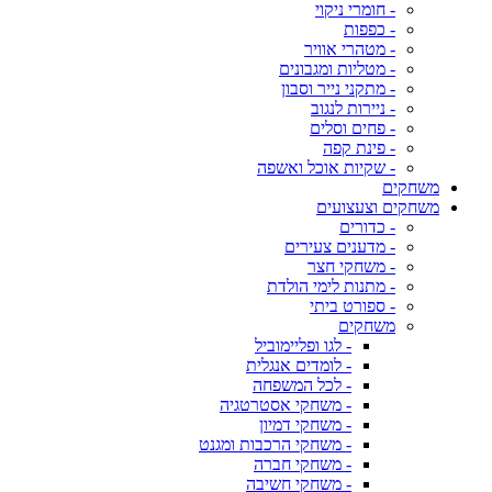
- חומרי ניקוי
- כפפות
- מטהרי אוויר
- מטליות ומגבונים
- מתקני נייר וסבון
- ניירות לנגוב
- פחים וסלים
- פינת קפה
- שקיות אוכל ואשפה
משחקים
משחקים וצעצועים
- כדורים
- מדענים צעירים
- משחקי חצר
- מתנות לימי הולדת
- ספורט ביתי
משחקים
- לגו ופליימוביל
- לומדים אנגלית
- לכל המשפחה
- משחקי אסטרטגיה
- משחקי דמיון
- משחקי הרכבות ומגנט
- משחקי חברה
- משחקי חשיבה