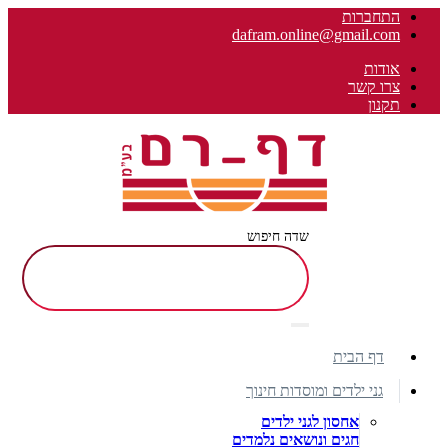
התחברות
dafram.online@gmail.com
אודות
צרו קשר
תקנון
שדה חיפוש
דף הבית
גני ילדים ומוסדות חינוך
אחסון לגני ילדים
חגים ונושאים נלמדים