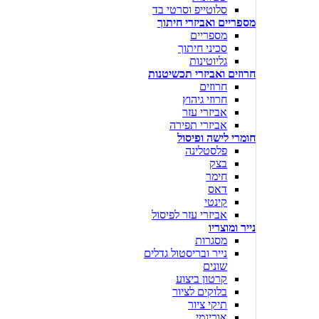
סלוטייפ וסרטי בד
מספריים ואביזרי חיתוך
מספריים
סכיני חיתוך
גליוטינות
חרוזים ואביזרי תכשיטנות
חרוזים
חרוזי גיהוץ
אביזרי עזר
אביזרי תפירה
חומרי לישה ופיסול
פלסטלינה
בצק
חימר
דאס
קינטי
אביזרי עזר לפיסול
נייר ומוצריו
מסגרות
נייר ובריסטול גדלים
שונים
קרטון ביצוע
בלוקים לציור
תיקי ציור
אוריגמי