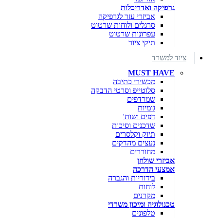
גרפיקה ואדריכלות
אביזרי עזר לגרפיקה
סרגלים ולוחות שרטוט
עפרונות שרטוט
תיקי ציור
ציוד למשרד
MUST HAVE
מכשירי כתיבה
סלוטייפ וסרטי הדבקה
שמרדפים
גומיות
דפים ושות'
שדכנים וסיכות
תיוק וקלסרים
נעצים מהדקים
מחוררים
אביזרי שולחן
אמצעי הדרכה
בידוריות והגברה
לוחות
מקרנים
טכנולוגיה ומיכון משרדי
טלפונים