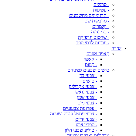
- סרגלים
- עטיפות
- תרגומונים מחשבונים
- מדבקות שם
- קלמרים
- כלי נגינה
- שרטוט וגרפיקה
- ערכות לבתי ספר
יצירה
קאפה וקנווס
- קאפה
- קנווס
טושים וצבעים למיניהם
- צבעי בד
- טושים
- צבעי אקריליק
- צבעי גואש
- צבעי שמן
- צבעי מים
- עפרונות צבעוניים
- צבעי פסטל פנדה ושעווה
- צבעי ידיים
- ספריי צבע
- טוליפ וצבעי חלון
מכחולים ואביזרי צביעה