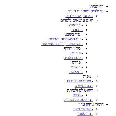
דף הבית
גני ילדים ומוסדות חינוך
- אחסון לגני ילדים
חגים ונושאים נלמדים
- בריאות
- חנוכה
- ט"ו בשבט
- יום המשפחה וחברות
- ימי הזיכרון ויום העצמאות
- סתיו וחורף
- פורים
- פסח ואביב
- פרדס
- רגשות
- תיאטרון
- מפות
- פינות פעילות בגן
- פסי קישוט
ריהוט לגן ולכיתה
- ספות
- הדפסה על מתנות
חומרי ניקיון ומזון
- אביזרי ניקוי
- חד-פעמי