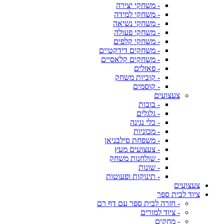
- משחקי יצירה
- משחקי למידה
- משחקי נשיאה
- משחקי פעולה
- משחקי קלפים
- משחקים דידקטיים
- משחקים קלאסיים
- פאזלים
- קוביות משחק
- קוסמים
צעצועים
- בובות
- גלגלים
- כלי נגינה
- מכוניות
- משפחת סילבניאן
- צעצועים מעץ
- שולחנות משחק
- שונות
- תינוקות ופעוטות
צעצועים
ציוד לבית ספר
- חזרה לבית ספר עם דף רם
- ציוד למורים
- מחקים