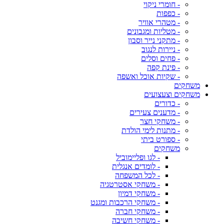
- חומרי ניקוי
- כפפות
- מטהרי אוויר
- מטליות ומגבונים
- מתקני נייר וסבון
- ניירות לנגוב
- פחים וסלים
- פינת קפה
- שקיות אוכל ואשפה
משחקים
משחקים וצעצועים
- כדורים
- מדענים צעירים
- משחקי חצר
- מתנות לימי הולדת
- ספורט ביתי
משחקים
- לגו ופליימוביל
- לומדים אנגלית
- לכל המשפחה
- משחקי אסטרטגיה
- משחקי דמיון
- משחקי הרכבות ומגנט
- משחקי חברה
- משחקי חשיבה