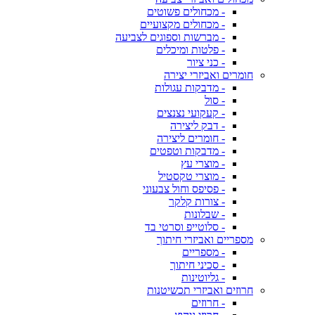
- מכחולים פשוטים
- מכחולים מקצועיים
- מברשות וספוגים לצביעה
- פלטות ומיכלים
- כני ציור
חומרים ואביזרי יצירה
- מדבקות עגולות
- סול
- קעקועי נצנצים
- דבק ליצירה
- חומרים ליצירה
- מדבקות וטפטים
- מוצרי עץ
- מוצרי טקסטיל
- פסיפס וחול צבעוני
- צורות קלקר
- שבלונות
- סלוטייפ וסרטי בד
מספריים ואביזרי חיתוך
- מספריים
- סכיני חיתוך
- גליוטינות
חרוזים ואביזרי תכשיטנות
- חרוזים