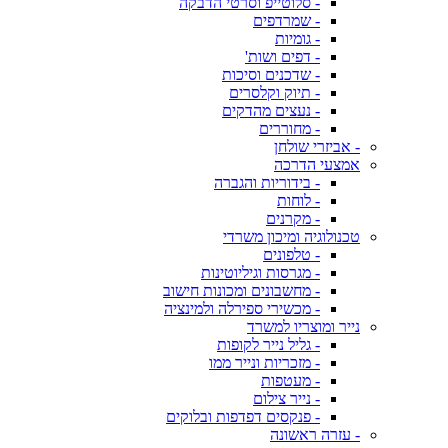
- סלוטייפ וסרטי הדבקה
- שמרדפים
- גומיות
- דפים ושות'
- שדכנים וסיכות
- תיוק וקלסרים
- נעצים מהדקים
- מחוררים
- אביזרי שולחן
אמצעי הדרכה
- בידוריות והגברה
- לוחות
- מקרנים
טכנולוגיה ומיכון משרדי
- טלפונים
- מגרסות וגיליוטינות
- מחשבונים ומכונות חישוב
- מכשירי ספירלה ולמינציה
נייר ומוצריו למשרד
- גליל נייר לקופות
- מזכריות ונייר ממו
- מעטפות
- נייר צילום
- פנקסים דפדפות ובלוקים
- עזרה ראשונה