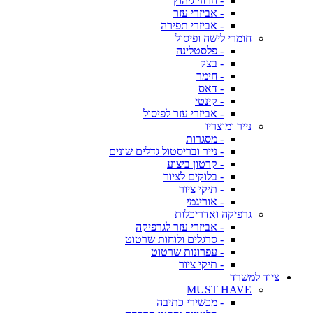
- חרוזי גיהוץ
- אביזרי עזר
- אביזרי תפירה
חומרי לישה ופיסול
- פלסטלינה
- בצק
- חימר
- דאס
- קינטי
- אביזרי עזר לפיסול
נייר ומוצריו
- מסגרות
- נייר ובריסטול גדלים שונים
- קרטון ביצוע
- בלוקים לציור
- תיקי ציור
- אוריגמי
גרפיקה ואדריכלות
- אביזרי עזר לגרפיקה
- סרגלים ולוחות שרטוט
- עפרונות שרטוט
- תיקי ציור
ציוד למשרד
MUST HAVE
- מכשירי כתיבה