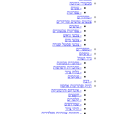
מכשירי כתיבה
- עטים
- עפרונות
- מחדדים
צבעים טושים ומרקרים
- טושים
- עפרונות צבעוניים
- צבעי גואש
- צבעי מים
- צבעי פסטל ופנדה
- מספריים
- טיפקס
נייר ושות'
- מחברת מכוונת
- מחברות ודפדפות
- בלוק ציור
- פנקסים
- דבק
תיוק ופתרונות אחסון
- אינדקס והרמוניקה
- חוצצים
- קלסרים
- שמרדפים
- תיקי ציור
- תיקיות אוגדנים ופולדרים