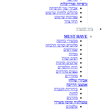
גרפיקה ואדריכלות
אביזרי עזר לגרפיקה
סרגלים ולוחות שרטוט
עפרונות שרטוט
תיקי ציור
ציוד למשרד
MUST HAVE
מכשירי כתיבה
סלוטייפ וסרטי הדבקה
שמרדפים
גומיות
דפים ושות'
שדכנים וסיכות
תיוק וקלסרים
נעצים מהדקים
מחוררים
אביזרי שולחן
אמצעי הדרכה
בידוריות והגברה
לוחות
מקרנים
טכנולוגיה ומיכון משרדי
טלפונים