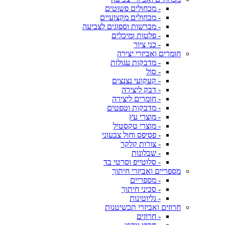
- מכחולים פשוטים
- מכחולים מקצועיים
- מברשות וספוגים לצביעה
- פלטות ומיכלים
- כני ציור
חומרים ואביזרי יצירה
- מדבקות עגולות
- סול
- קעקועי נצנצים
- דבק ליצירה
- חומרים ליצירה
- מדבקות וטפטים
- מוצרי עץ
- מוצרי טקסטיל
- פסיפס וחול צבעוני
- צורות קלקר
- שבלונות
- סלוטייפ וסרטי בד
מספריים ואביזרי חיתוך
- מספריים
- סכיני חיתוך
- גליוטינות
חרוזים ואביזרי תכשיטנות
- חרוזים