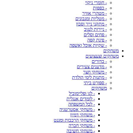
- חומרי ניקוי
- כפפות
- מטהרי אוויר
- מטליות ומגבונים
- מתקני נייר וסבון
- ניירות לנגוב
- פחים וסלים
- פינת קפה
- שקיות אוכל ואשפה
משחקים
משחקים וצעצועים
- כדורים
- מדענים צעירים
- משחקי חצר
- מתנות לימי הולדת
- ספורט ביתי
משחקים
- לגו ופליימוביל
- לומדים אנגלית
- לכל המשפחה
- משחקי אסטרטגיה
- משחקי דמיון
- משחקי הרכבות ומגנט
- משחקי חברה
- משחקי חשיבה