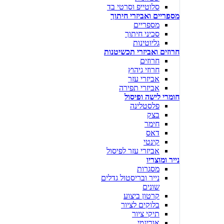
סלוטייפ וסרטי בד
מספריים ואביזרי חיתוך
מספריים
סכיני חיתוך
גליוטינות
חרוזים ואביזרי תכשיטנות
חרוזים
חרוזי גיהוץ
אביזרי עזר
אביזרי תפירה
חומרי לישה ופיסול
פלסטלינה
בצק
חימר
דאס
קינטי
אביזרי עזר לפיסול
נייר ומוצריו
מסגרות
נייר ובריסטול גדלים
שונים
קרטון ביצוע
בלוקים לציור
תיקי ציור
אוריגמי