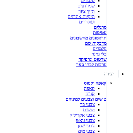
קלסרים
שמרדפים
תיקי ציור
תיקיות אוגדנים
ופולדרים
סרגלים
עטיפות
תרגומונים מחשבונים
מדבקות שם
קלמרים
כלי נגינה
שרטוט וגרפיקה
ערכות לבתי ספר
יצירה
קאפה וקנווס
קאפה
קנווס
טושים וצבעים למיניהם
צבעי בד
טושים
צבעי אקריליק
צבעי גואש
צבעי שמן
צבעי מים