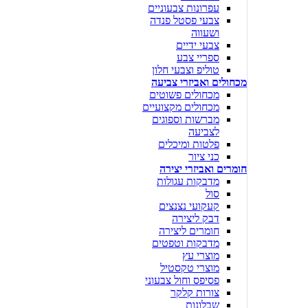
עפרונות צבעוניים
צבעי פסטל פנדה
ושעווה
צבעי ידיים
ספריי צבע
טוליפ וצבעי חלון
מכחולים ואביזרי צביעה
מכחולים פשוטים
מכחולים מקצועיים
מברשות וספוגים
לצביעה
פלטות ומיכלים
כני ציור
חומרים ואביזרי יצירה
מדבקות עגולות
סול
קעקועי נצנצים
דבק ליצירה
חומרים ליצירה
מדבקות וטפטים
מוצרי עץ
מוצרי טקסטיל
פסיפס וחול צבעוני
צורות קלקר
שבלונות