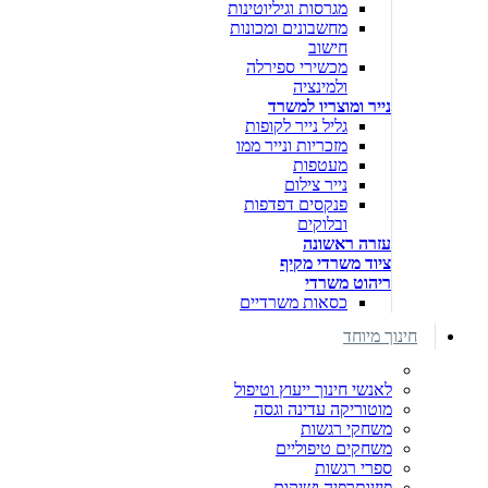
מגרסות וגיליוטינות
מחשבונים ומכונות
חישוב
מכשירי ספירלה
ולמינציה
נייר ומוצריו למשרד
גליל נייר לקופות
מזכריות ונייר ממו
מעטפות
נייר צילום
פנקסים דפדפות
ובלוקים
עזרה ראשונה
ציוד משרדי מקיף
ריהוט משרדי
כסאות משרדיים
חינוך מיוחד
לאנשי חינוך ייעוץ וטיפול
מוטוריקה עדינה וגסה
משחקי רגשות
משחקים טיפוליים
ספרי רגשות
פיזיותרפיה ושיקום