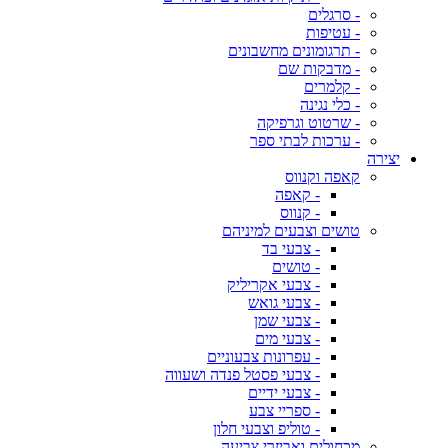
- סרגלים
- עטיפות
- תרגומונים מחשבונים
- מדבקות שם
- קלמרים
- כלי נגינה
- שרטוט וגרפיקה
- ערכות לבתי ספר
יצירה
קאפה וקנווס
- קאפה
- קנווס
טושים וצבעים למיניהם
- צבעי בד
- טושים
- צבעי אקריליק
- צבעי גואש
- צבעי שמן
- צבעי מים
- עפרונות צבעוניים
- צבעי פסטל פנדה ושעווה
- צבעי ידיים
- ספריי צבע
- טוליפ וצבעי חלון
מכחולים ואביזרי צביעה