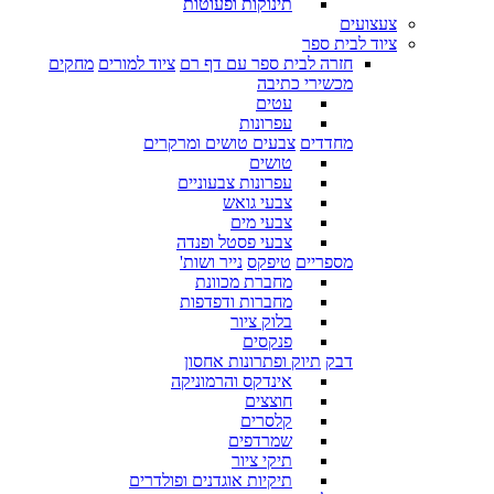
תינוקות ופעוטות
צעצועים
ציוד לבית ספר
חזרה לבית ספר עם דף רם
ציוד למורים
מחקים
מכשירי כתיבה
עטים
עפרונות
מחדדים
צבעים טושים ומרקרים
טושים
עפרונות צבעוניים
צבעי גואש
צבעי מים
צבעי פסטל ופנדה
מספריים
טיפקס
נייר ושות'
מחברת מכוונת
מחברות ודפדפות
בלוק ציור
פנקסים
דבק
תיוק ופתרונות אחסון
אינדקס והרמוניקה
חוצצים
קלסרים
שמרדפים
תיקי ציור
תיקיות אוגדנים ופולדרים