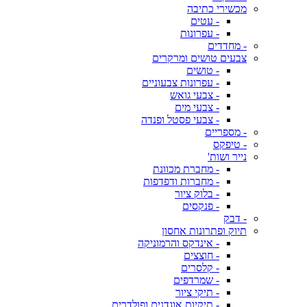
מכשירי כתיבה
- עטים
- עפרונות
- מחדדים
צבעים טושים ומרקרים
- טושים
- עפרונות צבעוניים
- צבעי גואש
- צבעי מים
- צבעי פסטל ופנדה
- מספריים
- טיפקס
נייר ושות'
- מחברת מכוונת
- מחברות ודפדפות
- בלוק ציור
- פנקסים
- דבק
תיוק ופתרונות אחסון
- אינדקס והרמוניקה
- חוצצים
- קלסרים
- שמרדפים
- תיקי ציור
- תיקיות אוגדנים ופולדרים