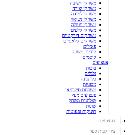
משחקי חשיבה
משחקי יצירה
משחקי למידה
משחקי נשיאה
משחקי פעולה
משחקי קלפים
משחקים דידקטיים
משחקים קלאסיים
פאזלים
קוביות משחק
קוסמים
צעצועים
בובות
גלגלים
כלי נגינה
מכוניות
משפחת סילבניאן
צעצועים מעץ
שולחנות משחק
שונות
תינוקות ופעוטות
צעצועים
ציוד לבית ספר