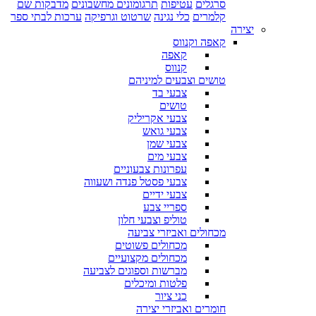
סרגלים
עטיפות
תרגומונים מחשבונים
מדבקות שם
קלמרים
כלי נגינה
שרטוט וגרפיקה
ערכות לבתי ספר
יצירה
קאפה וקנווס
קאפה
קנווס
טושים וצבעים למיניהם
צבעי בד
טושים
צבעי אקריליק
צבעי גואש
צבעי שמן
צבעי מים
עפרונות צבעוניים
צבעי פסטל פנדה ושעווה
צבעי ידיים
ספריי צבע
טוליפ וצבעי חלון
מכחולים ואביזרי צביעה
מכחולים פשוטים
מכחולים מקצועיים
מברשות וספוגים לצביעה
פלטות ומיכלים
כני ציור
חומרים ואביזרי יצירה