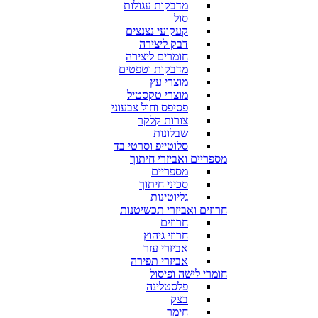
מדבקות עגולות
סול
קעקועי נצנצים
דבק ליצירה
חומרים ליצירה
מדבקות וטפטים
מוצרי עץ
מוצרי טקסטיל
פסיפס וחול צבעוני
צורות קלקר
שבלונות
סלוטייפ וסרטי בד
מספריים ואביזרי חיתוך
מספריים
סכיני חיתוך
גליוטינות
חרוזים ואביזרי תכשיטנות
חרוזים
חרוזי גיהוץ
אביזרי עזר
אביזרי תפירה
חומרי לישה ופיסול
פלסטלינה
בצק
חימר