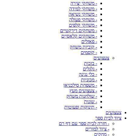
- משחקי יצירה
- משחקי למידה
- משחקי נשיאה
- משחקי פעולה
- משחקי קלפים
- משחקים דידקטיים
- משחקים קלאסיים
- פאזלים
- קוביות משחק
- קוסמים
צעצועים
- בובות
- גלגלים
- כלי נגינה
- מכוניות
- משפחת סילבניאן
- צעצועים מעץ
- שולחנות משחק
- שונות
- תינוקות ופעוטות
צעצועים
ציוד לבית ספר
- חזרה לבית ספר עם דף רם
- ציוד למורים
- מחקים