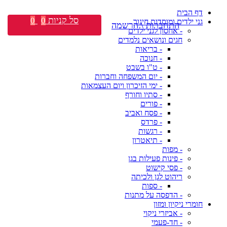
דף הבית
סל קניות
0
0
גני ילדים ומוסדות חינוך
התחברות \ הרשמה
- אחסון לגני ילדים
חגים ונושאים נלמדים
- בריאות
- חנוכה
- ט"ו בשבט
- יום המשפחה וחברות
- ימי הזיכרון ויום העצמאות
- סתיו וחורף
- פורים
- פסח ואביב
- פרדס
- רגשות
- תיאטרון
- מפות
- פינות פעילות בגן
- פסי קישוט
ריהוט לגן ולכיתה
- ספות
- הדפסה על מתנות
חומרי ניקיון ומזון
- אביזרי ניקוי
- חד-פעמי