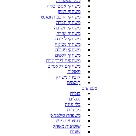
לכל המשפחה
משחקי אסטרטגיה
משחקי דמיון
משחקי הרכבות ומגנט
משחקי חברה
משחקי חשיבה
משחקי יצירה
משחקי למידה
משחקי נשיאה
משחקי פעולה
משחקי קלפים
משחקים דידקטיים
משחקים קלאסיים
פאזלים
קוביות משחק
קוסמים
צעצועים
בובות
גלגלים
כלי נגינה
מכוניות
משפחת סילבניאן
צעצועים מעץ
שולחנות משחק
שונות