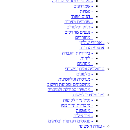
- סלוטייפ וסרטי הדבקה
- שמרדפים
- גומיות
- דפים ושות'
- שדכנים וסיכות
- תיוק וקלסרים
- נעצים מהדקים
- מחוררים
- אביזרי שולחן
אמצעי הדרכה
- בידוריות והגברה
- לוחות
- מקרנים
טכנולוגיה ומיכון משרדי
- טלפונים
- מגרסות וגיליוטינות
- מחשבונים ומכונות חישוב
- מכשירי ספירלה ולמינציה
נייר ומוצריו למשרד
- גליל נייר לקופות
- מזכריות ונייר ממו
- מעטפות
- נייר צילום
- פנקסים דפדפות ובלוקים
- עזרה ראשונה