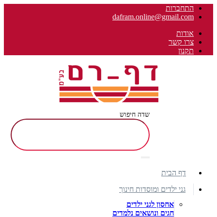
התחברות
dafram.online@gmail.com
אודות
צרו קשר
תקנון
שדה חיפוש
דף הבית
גני ילדים ומוסדות חינוך
אחסון לגני ילדים
חגים ונושאים נלמדים