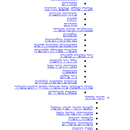
מחוררים
אביזרי שולחן
אמצעי הדרכה
בידוריות והגברה
לוחות
מקרנים
טכנולוגיה ומיכון משרדי
טלפונים
מגרסות וגיליוטינות
מחשבונים ומכונות חישוב
מכשירי ספירלה ולמינציה
נייר ומוצריו למשרד
גליל נייר לקופות
מזכריות ונייר ממו
מעטפות
נייר צילום
פנקסים דפדפות ובלוקים
עזרה ראשונה
ציוד משרדי מקיף
ריהוט משרדי
כסאות משרדיים
חינוך מיוחד
לאנשי חינוך ייעוץ וטיפול
מוטוריקה עדינה וגסה
משחקי רגשות
משחקים טיפוליים
ספרי רגשות