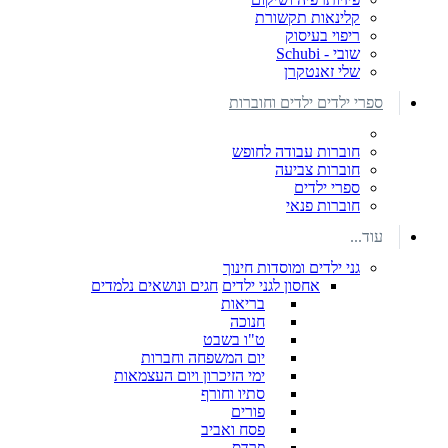
קלינאות תקשורת
ריפוי בעיסוק
שובי - Schubi
שלי זאנטקרן
ספרי ילדים ילדים וחוברות
חוברות עבודה לחופש
חוברות צביעה
ספרי ילדים
חוברות פנאי
עוד...
גני ילדים ומוסדות חינוך
אחסון לגני ילדים
חגים ונושאים נלמדים
בריאות
חנוכה
ט"ו בשבט
יום המשפחה וחברות
ימי הזיכרון ויום העצמאות
סתיו וחורף
פורים
פסח ואביב
פרדס