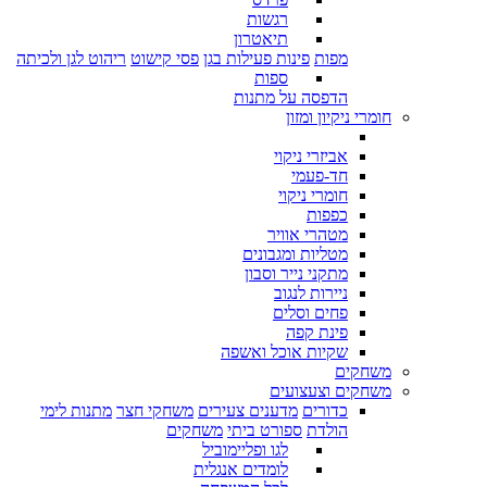
רגשות
תיאטרון
מפות
פינות פעילות בגן
פסי קישוט
ריהוט לגן ולכיתה
ספות
הדפסה על מתנות
חומרי ניקיון ומזון
אביזרי ניקוי
חד-פעמי
חומרי ניקוי
כפפות
מטהרי אוויר
מטליות ומגבונים
מתקני נייר וסבון
ניירות לנגוב
פחים וסלים
פינת קפה
שקיות אוכל ואשפה
משחקים
משחקים וצעצועים
כדורים
מדענים צעירים
משחקי חצר
מתנות לימי
הולדת
ספורט ביתי
משחקים
לגו ופליימוביל
לומדים אנגלית