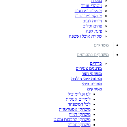
כפפות
מטהרי אוויר
מטליות ומגבונים
מתקני נייר וסבון
ניירות לנגוב
פחים וסלים
פינת קפה
שקיות אוכל ואשפה
משחקים
משחקים וצעצועים
כדורים
מדענים צעירים
משחקי חצר
מתנות לימי הולדת
ספורט ביתי
משחקים
לגו ופליימוביל
לומדים אנגלית
לכל המשפחה
משחקי אסטרטגיה
משחקי דמיון
משחקי הרכבות ומגנט
משחקי חברה