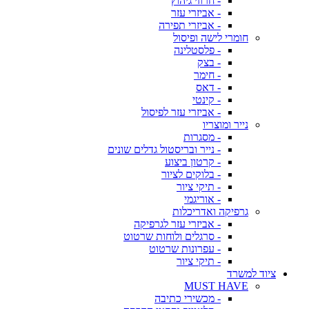
- חרוזי גיהוץ
- אביזרי עזר
- אביזרי תפירה
חומרי לישה ופיסול
- פלסטלינה
- בצק
- חימר
- דאס
- קינטי
- אביזרי עזר לפיסול
נייר ומוצריו
- מסגרות
- נייר ובריסטול גדלים שונים
- קרטון ביצוע
- בלוקים לציור
- תיקי ציור
- אוריגמי
גרפיקה ואדריכלות
- אביזרי עזר לגרפיקה
- סרגלים ולוחות שרטוט
- עפרונות שרטוט
- תיקי ציור
ציוד למשרד
MUST HAVE
- מכשירי כתיבה