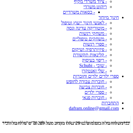
- ציוד משרדי מקיף
ריהוט משרדי
- כסאות משרדיים
חינוך מיוחד
- לאנשי חינוך ייעוץ וטיפול
- מוטוריקה עדינה וגסה
- משחקי רגשות
- משחקים טיפוליים
- ספרי רגשות
- פיזיותרפיה ושיקום
- קלינאות תקשורת
- ריפוי בעיסוק
- שובי - Schubi
- שלי זאנטקרן
ספרי ילדים ילדים וחוברות
- חוברות עבודה לחופש
- חוברות צביעה
- ספרי ילדים
- חוברות פנאי
התחברות
dafram.online@gmail.com
***משלוח עד הבית מוזל ב- 29 ש"ח בקניה מעל 289 ש"ח שליח עד הבית ***
***מש