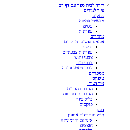
חזרה לבית ספר עם דף רם
ציוד למורים
מחקים
מכשירי כתיבה
עטים
עפרונות
מחדדים
צבעים טושים ומרקרים
טושים
עפרונות צבעוניים
צבעי גואש
צבעי מים
צבעי פסטל ופנדה
מספריים
טיפקס
נייר ושות'
מחברת מכוונת
מחברות ודפדפות
בלוק ציור
פנקסים
דבק
תיוק ופתרונות אחסון
אינדקס והרמוניקה
חוצצים