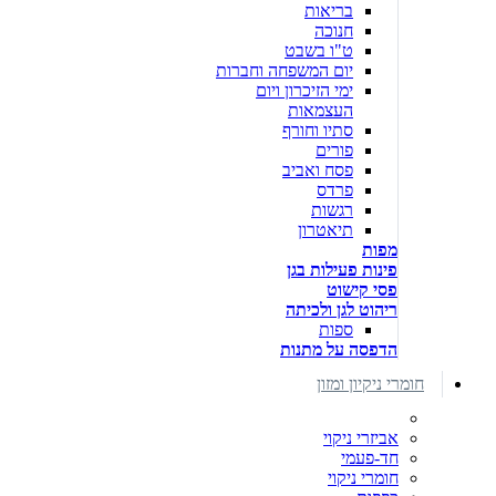
בריאות
חנוכה
ט"ו בשבט
יום המשפחה וחברות
ימי הזיכרון ויום
העצמאות
סתיו וחורף
פורים
פסח ואביב
פרדס
רגשות
תיאטרון
מפות
פינות פעילות בגן
פסי קישוט
ריהוט לגן ולכיתה
ספות
הדפסה על מתנות
חומרי ניקיון ומזון
אביזרי ניקוי
חד-פעמי
חומרי ניקוי