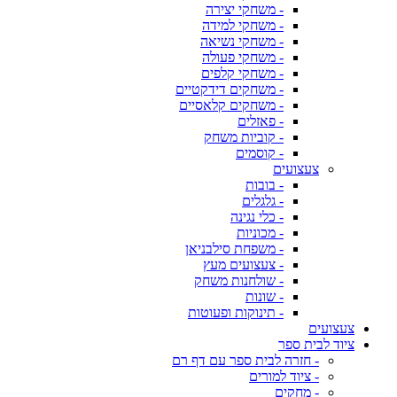
- משחקי יצירה
- משחקי למידה
- משחקי נשיאה
- משחקי פעולה
- משחקי קלפים
- משחקים דידקטיים
- משחקים קלאסיים
- פאזלים
- קוביות משחק
- קוסמים
צעצועים
- בובות
- גלגלים
- כלי נגינה
- מכוניות
- משפחת סילבניאן
- צעצועים מעץ
- שולחנות משחק
- שונות
- תינוקות ופעוטות
צעצועים
ציוד לבית ספר
- חזרה לבית ספר עם דף רם
- ציוד למורים
- מחקים