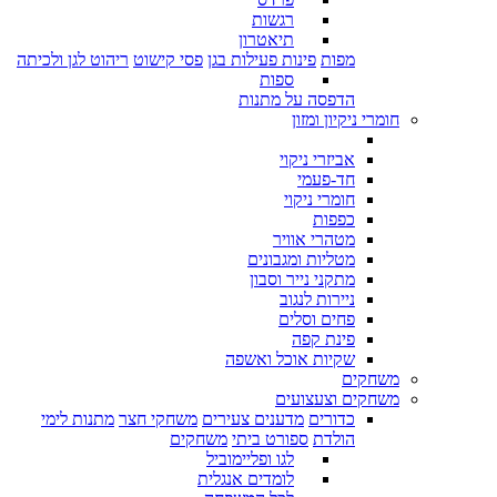
רגשות
תיאטרון
מפות
פינות פעילות בגן
פסי קישוט
ריהוט לגן ולכיתה
ספות
הדפסה על מתנות
חומרי ניקיון ומזון
אביזרי ניקוי
חד-פעמי
חומרי ניקוי
כפפות
מטהרי אוויר
מטליות ומגבונים
מתקני נייר וסבון
ניירות לנגוב
פחים וסלים
פינת קפה
שקיות אוכל ואשפה
משחקים
משחקים וצעצועים
כדורים
מדענים צעירים
משחקי חצר
מתנות לימי
הולדת
ספורט ביתי
משחקים
לגו ופליימוביל
לומדים אנגלית