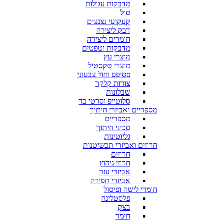
מדבקות עגולות
סול
קעקועי נצנצים
דבק ליצירה
חומרים ליצירה
מדבקות וטפטים
מוצרי עץ
מוצרי טקסטיל
פסיפס וחול צבעוני
צורות קלקר
שבלונות
סלוטייפ וסרטי בד
מספריים ואביזרי חיתוך
מספריים
סכיני חיתוך
גליוטינות
חרוזים ואביזרי תכשיטנות
חרוזים
חרוזי גיהוץ
אביזרי עזר
אביזרי תפירה
חומרי לישה ופיסול
פלסטלינה
בצק
חימר