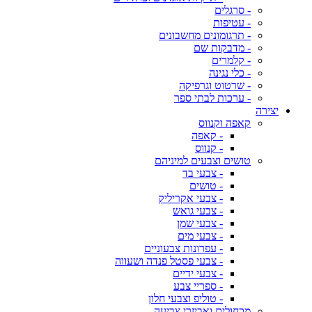
- סרגלים
- עטיפות
- תרגומונים מחשבונים
- מדבקות שם
- קלמרים
- כלי נגינה
- שרטוט וגרפיקה
- ערכות לבתי ספר
יצירה
קאפה וקנווס
- קאפה
- קנווס
טושים וצבעים למיניהם
- צבעי בד
- טושים
- צבעי אקריליק
- צבעי גואש
- צבעי שמן
- צבעי מים
- עפרונות צבעוניים
- צבעי פסטל פנדה ושעווה
- צבעי ידיים
- ספריי צבע
- טוליפ וצבעי חלון
מכחולים ואביזרי צביעה