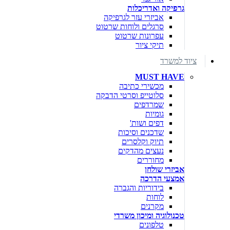
גרפיקה ואדריכלות
אביזרי עזר לגרפיקה
סרגלים ולוחות שרטוט
עפרונות שרטוט
תיקי ציור
ציוד למשרד
MUST HAVE
מכשירי כתיבה
סלוטייפ וסרטי הדבקה
שמרדפים
גומיות
דפים ושות'
שדכנים וסיכות
תיוק וקלסרים
נעצים מהדקים
מחוררים
אביזרי שולחן
אמצעי הדרכה
בידוריות והגברה
לוחות
מקרנים
טכנולוגיה ומיכון משרדי
טלפונים