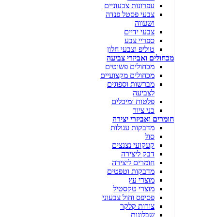
עפרונות צבעוניים
צבעי פסטל פנדה
ושעווה
צבעי ידיים
ספריי צבע
טוליפ וצבעי חלון
מכחולים ואביזרי צביעה
מכחולים פשוטים
מכחולים מקצועיים
מברשות וספוגים
לצביעה
פלטות ומיכלים
כני ציור
חומרים ואביזרי יצירה
מדבקות עגולות
סול
קעקועי נצנצים
דבק ליצירה
חומרים ליצירה
מדבקות וטפטים
מוצרי עץ
מוצרי טקסטיל
פסיפס וחול צבעוני
צורות קלקר
שבלונות