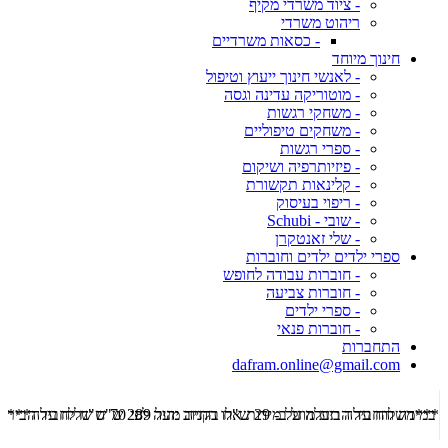
- ציוד משרדי מקיף
ריהוט משרדי
- כסאות משרדיים
חינוך מיוחד
- לאנשי חינוך ייעוץ וטיפול
- מוטוריקה עדינה וגסה
- משחקי רגשות
- משחקים טיפוליים
- ספרי רגשות
- פיזיותרפיה ושיקום
- קלינאות תקשורת
- ריפוי בעיסוק
- שובי - Schubi
- שלי זאנטקרן
ספרי ילדים ילדים וחוברות
- חוברות עבודה לחופש
- חוברות צביעה
- ספרי ילדים
- חוברות פנאי
התחברות
dafram.online@gmail.com
***משלוח עד הבית מוזל ב- 29 ש"ח בקניה מעל 289 ש"ח שליח עד הבית ***
***מש