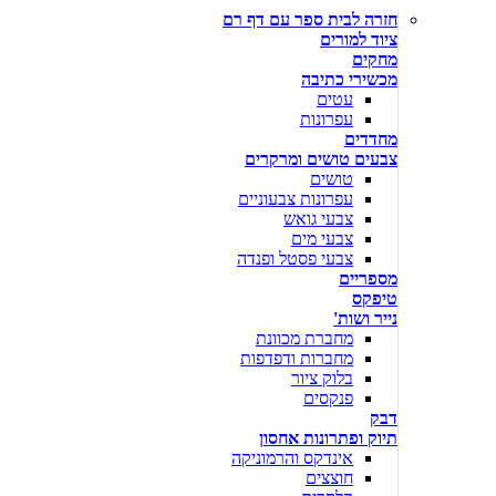
חזרה לבית ספר עם דף רם
ציוד למורים
מחקים
מכשירי כתיבה
עטים
עפרונות
מחדדים
צבעים טושים ומרקרים
טושים
עפרונות צבעוניים
צבעי גואש
צבעי מים
צבעי פסטל ופנדה
מספריים
טיפקס
נייר ושות'
מחברת מכוונת
מחברות ודפדפות
בלוק ציור
פנקסים
דבק
תיוק ופתרונות אחסון
אינדקס והרמוניקה
חוצצים