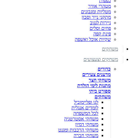
כפפות
מטהרי אוויר
מטליות ומגבונים
מתקני נייר וסבון
ניירות לנגוב
פחים וסלים
פינת קפה
שקיות אוכל ואשפה
משחקים
משחקים וצעצועים
כדורים
מדענים צעירים
משחקי חצר
מתנות לימי הולדת
ספורט ביתי
משחקים
לגו ופליימוביל
לומדים אנגלית
לכל המשפחה
משחקי אסטרטגיה
משחקי דמיון
משחקי הרכבות ומגנט
משחקי חברה