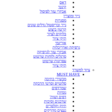
דאס
קינטי
אביזרי עזר לפיסול
נייר ומוצריו
מסגרות
נייר ובריסטול גדלים שונים
קרטון ביצוע
בלוקים לציור
תיקי ציור
אוריגמי
גרפיקה ואדריכלות
אביזרי עזר לגרפיקה
סרגלים ולוחות שרטוט
עפרונות שרטוט
תיקי ציור
ציוד למשרד
MUST HAVE
מכשירי כתיבה
סלוטייפ וסרטי הדבקה
שמרדפים
גומיות
דפים ושות'
שדכנים וסיכות
תיוק וקלסרים
נעצים מהדקים