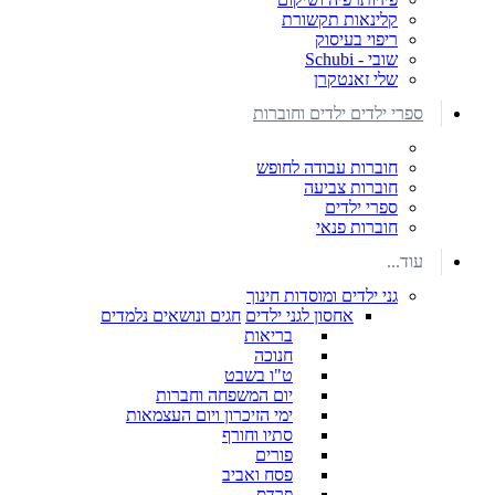
קלינאות תקשורת
ריפוי בעיסוק
שובי - Schubi
שלי זאנטקרן
ספרי ילדים ילדים וחוברות
חוברות עבודה לחופש
חוברות צביעה
ספרי ילדים
חוברות פנאי
עוד...
גני ילדים ומוסדות חינוך
אחסון לגני ילדים
חגים ונושאים נלמדים
בריאות
חנוכה
ט"ו בשבט
יום המשפחה וחברות
ימי הזיכרון ויום העצמאות
סתיו וחורף
פורים
פסח ואביב
פרדס