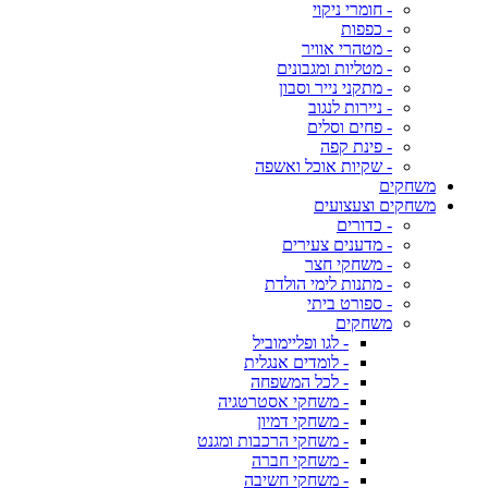
- חומרי ניקוי
- כפפות
- מטהרי אוויר
- מטליות ומגבונים
- מתקני נייר וסבון
- ניירות לנגוב
- פחים וסלים
- פינת קפה
- שקיות אוכל ואשפה
משחקים
משחקים וצעצועים
- כדורים
- מדענים צעירים
- משחקי חצר
- מתנות לימי הולדת
- ספורט ביתי
משחקים
- לגו ופליימוביל
- לומדים אנגלית
- לכל המשפחה
- משחקי אסטרטגיה
- משחקי דמיון
- משחקי הרכבות ומגנט
- משחקי חברה
- משחקי חשיבה