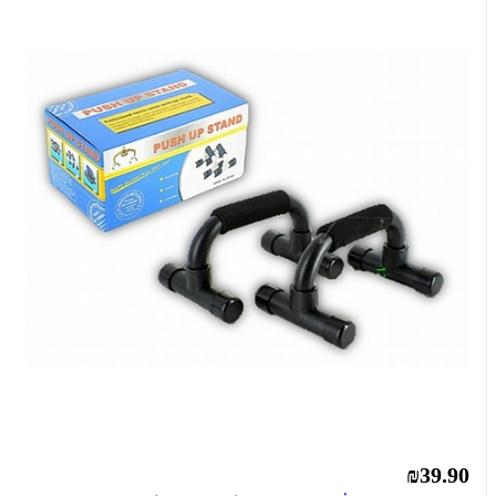
₪39.90