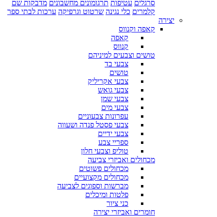
סרגלים
עטיפות
תרגומונים מחשבונים
מדבקות שם
קלמרים
כלי נגינה
שרטוט וגרפיקה
ערכות לבתי ספר
יצירה
קאפה וקנווס
קאפה
קנווס
טושים וצבעים למיניהם
צבעי בד
טושים
צבעי אקריליק
צבעי גואש
צבעי שמן
צבעי מים
עפרונות צבעוניים
צבעי פסטל פנדה ושעווה
צבעי ידיים
ספריי צבע
טוליפ וצבעי חלון
מכחולים ואביזרי צביעה
מכחולים פשוטים
מכחולים מקצועיים
מברשות וספוגים לצביעה
פלטות ומיכלים
כני ציור
חומרים ואביזרי יצירה