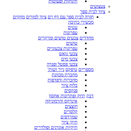
תינוקות ופעוטות
צעצועים
ציוד לבית ספר
חזרה לבית ספר עם דף רם
ציוד למורים
מחקים
מכשירי כתיבה
עטים
עפרונות
מחדדים
צבעים טושים ומרקרים
טושים
עפרונות צבעוניים
צבעי גואש
צבעי מים
צבעי פסטל ופנדה
מספריים
טיפקס
נייר ושות'
מחברת מכוונת
מחברות ודפדפות
בלוק ציור
פנקסים
דבק
תיוק ופתרונות אחסון
אינדקס והרמוניקה
חוצצים
קלסרים
שמרדפים
תיקי ציור
תיקיות אוגדנים ופולדרים