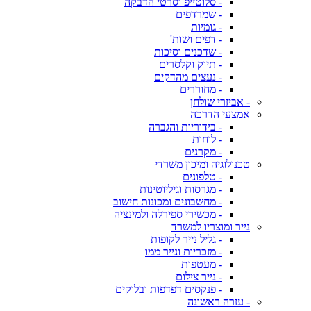
- סלוטייפ וסרטי הדבקה
- שמרדפים
- גומיות
- דפים ושות'
- שדכנים וסיכות
- תיוק וקלסרים
- נעצים מהדקים
- מחוררים
- אביזרי שולחן
אמצעי הדרכה
- בידוריות והגברה
- לוחות
- מקרנים
טכנולוגיה ומיכון משרדי
- טלפונים
- מגרסות וגיליוטינות
- מחשבונים ומכונות חישוב
- מכשירי ספירלה ולמינציה
נייר ומוצריו למשרד
- גליל נייר לקופות
- מזכריות ונייר ממו
- מעטפות
- נייר צילום
- פנקסים דפדפות ובלוקים
- עזרה ראשונה