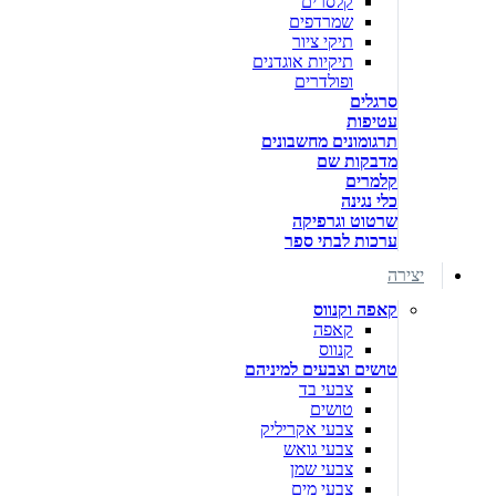
קלסרים
שמרדפים
תיקי ציור
תיקיות אוגדנים
ופולדרים
סרגלים
עטיפות
תרגומונים מחשבונים
מדבקות שם
קלמרים
כלי נגינה
שרטוט וגרפיקה
ערכות לבתי ספר
יצירה
קאפה וקנווס
קאפה
קנווס
טושים וצבעים למיניהם
צבעי בד
טושים
צבעי אקריליק
צבעי גואש
צבעי שמן
צבעי מים