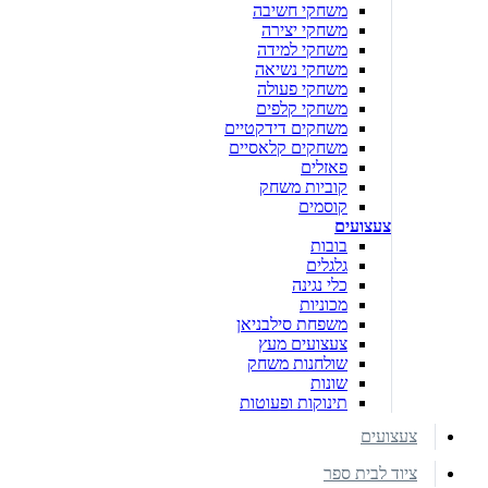
משחקי חשיבה
משחקי יצירה
משחקי למידה
משחקי נשיאה
משחקי פעולה
משחקי קלפים
משחקים דידקטיים
משחקים קלאסיים
פאזלים
קוביות משחק
קוסמים
צעצועים
בובות
גלגלים
כלי נגינה
מכוניות
משפחת סילבניאן
צעצועים מעץ
שולחנות משחק
שונות
תינוקות ופעוטות
צעצועים
ציוד לבית ספר