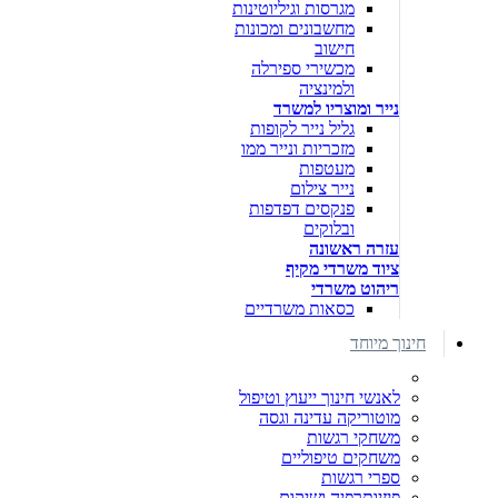
מגרסות וגיליוטינות
מחשבונים ומכונות
חישוב
מכשירי ספירלה
ולמינציה
נייר ומוצריו למשרד
גליל נייר לקופות
מזכריות ונייר ממו
מעטפות
נייר צילום
פנקסים דפדפות
ובלוקים
עזרה ראשונה
ציוד משרדי מקיף
ריהוט משרדי
כסאות משרדיים
חינוך מיוחד
לאנשי חינוך ייעוץ וטיפול
מוטוריקה עדינה וגסה
משחקי רגשות
משחקים טיפוליים
ספרי רגשות
פיזיותרפיה ושיקום