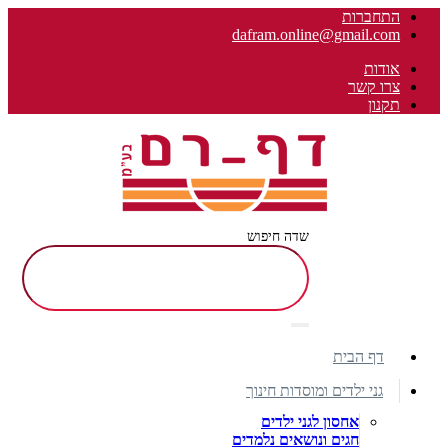
התחברות
dafram.online@gmail.com
אודות
צרו קשר
תקנון
שדה חיפוש
דף הבית
גני ילדים ומוסדות חינוך
אחסון לגני ילדים
חגים ונושאים נלמדים