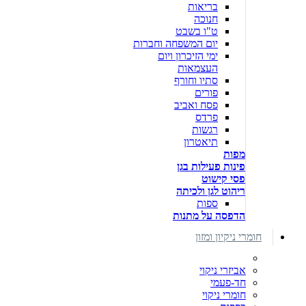
בריאות
חנוכה
ט"ו בשבט
יום המשפחה וחברות
ימי הזיכרון ויום
העצמאות
סתיו וחורף
פורים
פסח ואביב
פרדס
רגשות
תיאטרון
מפות
פינות פעילות בגן
פסי קישוט
ריהוט לגן ולכיתה
ספות
הדפסה על מתנות
חומרי ניקיון ומזון
אביזרי ניקוי
חד-פעמי
חומרי ניקוי