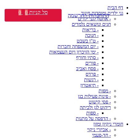
דף הבית
סל קניות
0
0
גני ילדים ומוסדות חינוך
התחברות \ הרשמה
- אחסון לגני ילדים
חגים ונושאים נלמדים
- בריאות
- חנוכה
- ט"ו בשבט
- יום המשפחה וחברות
- ימי הזיכרון ויום העצמאות
- סתיו וחורף
- פורים
- פסח ואביב
- פרדס
- רגשות
- תיאטרון
- מפות
- פינות פעילות בגן
- פסי קישוט
ריהוט לגן ולכיתה
- ספות
- הדפסה על מתנות
חומרי ניקיון ומזון
- אביזרי ניקוי
- חד-פעמי