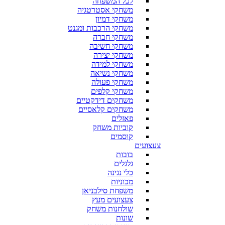
לכל המשפחה
משחקי אסטרטגיה
משחקי דמיון
משחקי הרכבות ומגנט
משחקי חברה
משחקי חשיבה
משחקי יצירה
משחקי למידה
משחקי נשיאה
משחקי פעולה
משחקי קלפים
משחקים דידקטיים
משחקים קלאסיים
פאזלים
קוביות משחק
קוסמים
צעצועים
בובות
גלגלים
כלי נגינה
מכוניות
משפחת סילבניאן
צעצועים מעץ
שולחנות משחק
שונות