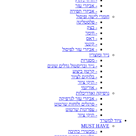
- חרוזי גיהוץ
- אביזרי עזר
- אביזרי תפירה
חומרי לישה ופיסול
- פלסטלינה
- בצק
- חימר
- דאס
- קינטי
- אביזרי עזר לפיסול
נייר ומוצריו
- מסגרות
- נייר ובריסטול גדלים שונים
- קרטון ביצוע
- בלוקים לציור
- תיקי ציור
- אוריגמי
גרפיקה ואדריכלות
- אביזרי עזר לגרפיקה
- סרגלים ולוחות שרטוט
- עפרונות שרטוט
- תיקי ציור
ציוד למשרד
MUST HAVE
- מכשירי כתיבה