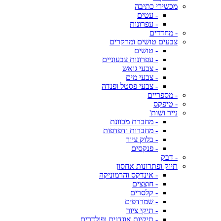
מכשירי כתיבה
- עטים
- עפרונות
- מחדדים
צבעים טושים ומרקרים
- טושים
- עפרונות צבעוניים
- צבעי גואש
- צבעי מים
- צבעי פסטל ופנדה
- מספריים
- טיפקס
נייר ושות'
- מחברת מכוונת
- מחברות ודפדפות
- בלוק ציור
- פנקסים
- דבק
תיוק ופתרונות אחסון
- אינדקס והרמוניקה
- חוצצים
- קלסרים
- שמרדפים
- תיקי ציור
- תיקיות אוגדנים ופולדרים