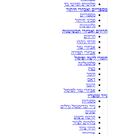
סלוטייפ וסרטי בד
מספריים ואביזרי חיתוך
מספריים
סכיני חיתוך
גליוטינות
חרוזים ואביזרי תכשיטנות
חרוזים
חרוזי גיהוץ
אביזרי עזר
אביזרי תפירה
חומרי לישה ופיסול
פלסטלינה
בצק
חימר
דאס
קינטי
אביזרי עזר לפיסול
נייר ומוצריו
מסגרות
נייר ובריסטול גדלים
שונים
קרטון ביצוע
בלוקים לציור
תיקי ציור
אוריגמי