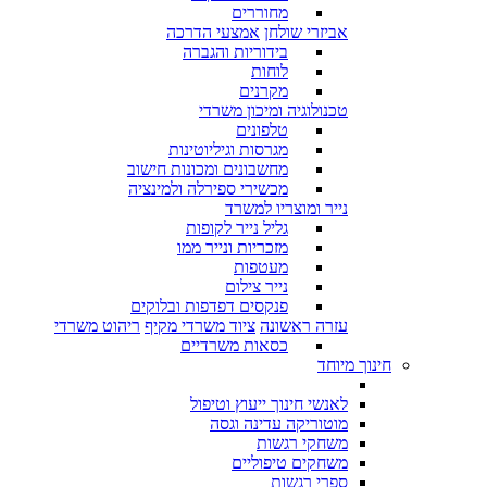
מחוררים
אביזרי שולחן
אמצעי הדרכה
בידוריות והגברה
לוחות
מקרנים
טכנולוגיה ומיכון משרדי
טלפונים
מגרסות וגיליוטינות
מחשבונים ומכונות חישוב
מכשירי ספירלה ולמינציה
נייר ומוצריו למשרד
גליל נייר לקופות
מזכריות ונייר ממו
מעטפות
נייר צילום
פנקסים דפדפות ובלוקים
עזרה ראשונה
ציוד משרדי מקיף
ריהוט משרדי
כסאות משרדיים
חינוך מיוחד
לאנשי חינוך ייעוץ וטיפול
מוטוריקה עדינה וגסה
משחקי רגשות
משחקים טיפוליים
ספרי רגשות