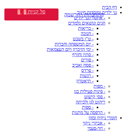
דף הבית
סל קניות
0
0
גני ילדים ומוסדות חינוך
התחברות \ הרשמה
- אחסון לגני ילדים
חגים ונושאים נלמדים
- בריאות
- חנוכה
- ט"ו בשבט
- יום המשפחה וחברות
- ימי הזיכרון ויום העצמאות
- סתיו וחורף
- פורים
- פסח ואביב
- פרדס
- רגשות
- תיאטרון
- מפות
- פינות פעילות בגן
- פסי קישוט
ריהוט לגן ולכיתה
- ספות
- הדפסה על מתנות
חומרי ניקיון ומזון
- אביזרי ניקוי
- חד-פעמי