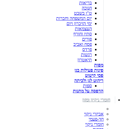
בריאות
חנוכה
ט"ו בשבט
יום המשפחה וחברות
ימי הזיכרון ויום
העצמאות
סתיו וחורף
פורים
פסח ואביב
פרדס
רגשות
תיאטרון
מפות
פינות פעילות בגן
פסי קישוט
ריהוט לגן ולכיתה
ספות
הדפסה על מתנות
חומרי ניקיון ומזון
אביזרי ניקוי
חד-פעמי
חומרי ניקוי