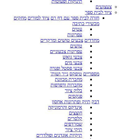
תינוקות ופעוטות
צעצועים
ציוד לבית ספר
חזרה לבית ספר עם דף רם
ציוד למורים
מחקים
מכשירי כתיבה
עטים
עפרונות
מחדדים
צבעים טושים ומרקרים
טושים
עפרונות צבעוניים
צבעי גואש
צבעי מים
צבעי פסטל ופנדה
מספריים
טיפקס
נייר ושות'
מחברת מכוונת
מחברות ודפדפות
בלוק ציור
פנקסים
דבק
תיוק ופתרונות אחסון
אינדקס והרמוניקה
חוצצים
קלסרים
שמרדפים
תיקי ציור
תיקיות אוגדנים ופולדרים