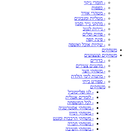
- חומרי ניקוי
- כפפות
- מטהרי אוויר
- מטליות ומגבונים
- מתקני נייר וסבון
- ניירות לנגוב
- פחים וסלים
- פינת קפה
- שקיות אוכל ואשפה
משחקים
משחקים וצעצועים
- כדורים
- מדענים צעירים
- משחקי חצר
- מתנות לימי הולדת
- ספורט ביתי
משחקים
- לגו ופליימוביל
- לומדים אנגלית
- לכל המשפחה
- משחקי אסטרטגיה
- משחקי דמיון
- משחקי הרכבות ומגנט
- משחקי חברה
- משחקי חשיבה