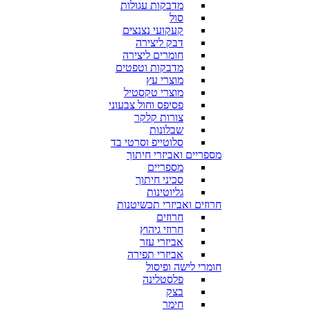
מדבקות עגולות
סול
קעקועי נצנצים
דבק ליצירה
חומרים ליצירה
מדבקות וטפטים
מוצרי עץ
מוצרי טקסטיל
פסיפס וחול צבעוני
צורות קלקר
שבלונות
סלוטייפ וסרטי בד
מספריים ואביזרי חיתוך
מספריים
סכיני חיתוך
גליוטינות
חרוזים ואביזרי תכשיטנות
חרוזים
חרוזי גיהוץ
אביזרי עזר
אביזרי תפירה
חומרי לישה ופיסול
פלסטלינה
בצק
חימר