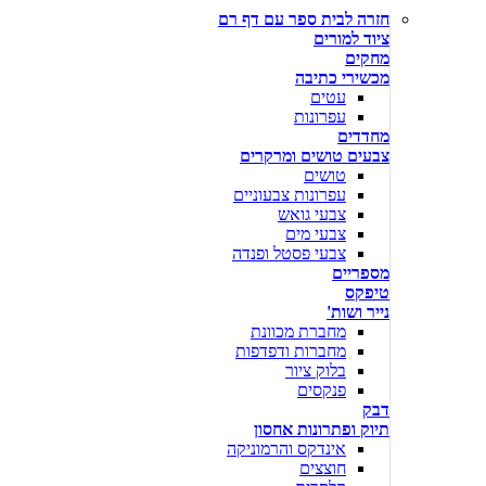
חזרה לבית ספר עם דף רם
ציוד למורים
מחקים
מכשירי כתיבה
עטים
עפרונות
מחדדים
צבעים טושים ומרקרים
טושים
עפרונות צבעוניים
צבעי גואש
צבעי מים
צבעי פסטל ופנדה
מספריים
טיפקס
נייר ושות'
מחברת מכוונת
מחברות ודפדפות
בלוק ציור
פנקסים
דבק
תיוק ופתרונות אחסון
אינדקס והרמוניקה
חוצצים