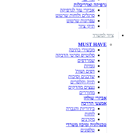
גרפיקה ואדריכלות
אביזרי עזר לגרפיקה
סרגלים ולוחות שרטוט
עפרונות שרטוט
תיקי ציור
ציוד למשרד
MUST HAVE
מכשירי כתיבה
סלוטייפ וסרטי הדבקה
שמרדפים
גומיות
דפים ושות'
שדכנים וסיכות
תיוק וקלסרים
נעצים מהדקים
מחוררים
אביזרי שולחן
אמצעי הדרכה
בידוריות והגברה
לוחות
מקרנים
טכנולוגיה ומיכון משרדי
טלפונים