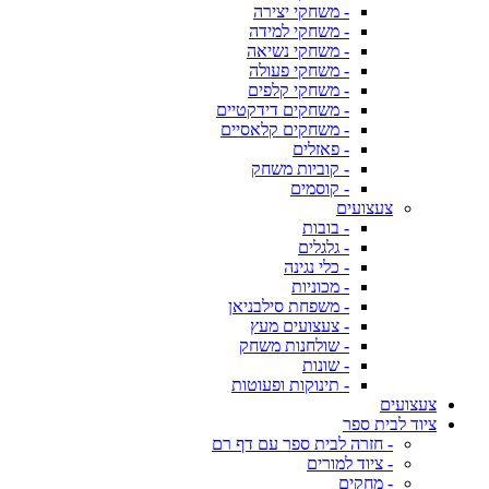
- משחקי יצירה
- משחקי למידה
- משחקי נשיאה
- משחקי פעולה
- משחקי קלפים
- משחקים דידקטיים
- משחקים קלאסיים
- פאזלים
- קוביות משחק
- קוסמים
צעצועים
- בובות
- גלגלים
- כלי נגינה
- מכוניות
- משפחת סילבניאן
- צעצועים מעץ
- שולחנות משחק
- שונות
- תינוקות ופעוטות
צעצועים
ציוד לבית ספר
- חזרה לבית ספר עם דף רם
- ציוד למורים
- מחקים