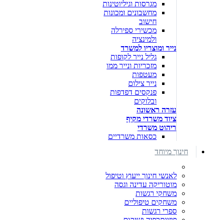
מגרסות וגיליוטינות
מחשבונים ומכונות
חישוב
מכשירי ספירלה
ולמינציה
נייר ומוצריו למשרד
גליל נייר לקופות
מזכריות ונייר ממו
מעטפות
נייר צילום
פנקסים דפדפות
ובלוקים
עזרה ראשונה
ציוד משרדי מקיף
ריהוט משרדי
כסאות משרדיים
חינוך מיוחד
לאנשי חינוך ייעוץ וטיפול
מוטוריקה עדינה וגסה
משחקי רגשות
משחקים טיפוליים
ספרי רגשות
פיזיותרפיה ושיקום