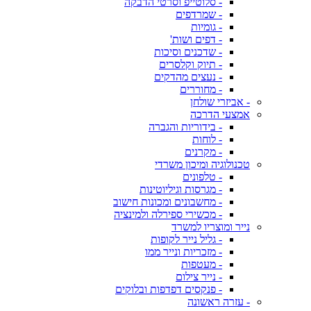
- סלוטייפ וסרטי הדבקה
- שמרדפים
- גומיות
- דפים ושות'
- שדכנים וסיכות
- תיוק וקלסרים
- נעצים מהדקים
- מחוררים
- אביזרי שולחן
אמצעי הדרכה
- בידוריות והגברה
- לוחות
- מקרנים
טכנולוגיה ומיכון משרדי
- טלפונים
- מגרסות וגיליוטינות
- מחשבונים ומכונות חישוב
- מכשירי ספירלה ולמינציה
נייר ומוצריו למשרד
- גליל נייר לקופות
- מזכריות ונייר ממו
- מעטפות
- נייר צילום
- פנקסים דפדפות ובלוקים
- עזרה ראשונה