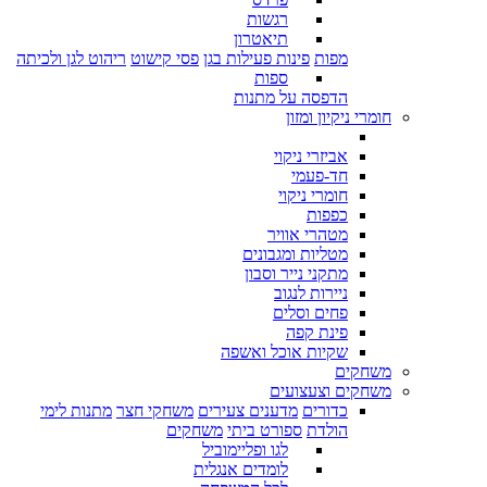
רגשות
תיאטרון
מפות
פינות פעילות בגן
פסי קישוט
ריהוט לגן ולכיתה
ספות
הדפסה על מתנות
חומרי ניקיון ומזון
אביזרי ניקוי
חד-פעמי
חומרי ניקוי
כפפות
מטהרי אוויר
מטליות ומגבונים
מתקני נייר וסבון
ניירות לנגוב
פחים וסלים
פינת קפה
שקיות אוכל ואשפה
משחקים
משחקים וצעצועים
כדורים
מדענים צעירים
משחקי חצר
מתנות לימי
הולדת
ספורט ביתי
משחקים
לגו ופליימוביל
לומדים אנגלית