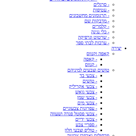
- סרגלים
- עטיפות
- תרגומונים מחשבונים
- מדבקות שם
- קלמרים
- כלי נגינה
- שרטוט וגרפיקה
- ערכות לבתי ספר
יצירה
קאפה וקנווס
- קאפה
- קנווס
טושים וצבעים למיניהם
- צבעי בד
- טושים
- צבעי אקריליק
- צבעי גואש
- צבעי שמן
- צבעי מים
- עפרונות צבעוניים
- צבעי פסטל פנדה ושעווה
- צבעי ידיים
- ספריי צבע
- טוליפ וצבעי חלון
מכחולים ואביזרי צביעה