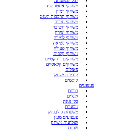
לכל המשפחה
משחקי אסטרטגיה
משחקי דמיון
משחקי הרכבות ומגנט
משחקי חברה
משחקי חשיבה
משחקי יצירה
משחקי למידה
משחקי נשיאה
משחקי פעולה
משחקי קלפים
משחקים דידקטיים
משחקים קלאסיים
פאזלים
קוביות משחק
קוסמים
צעצועים
בובות
גלגלים
כלי נגינה
מכוניות
משפחת סילבניאן
צעצועים מעץ
שולחנות משחק
שונות