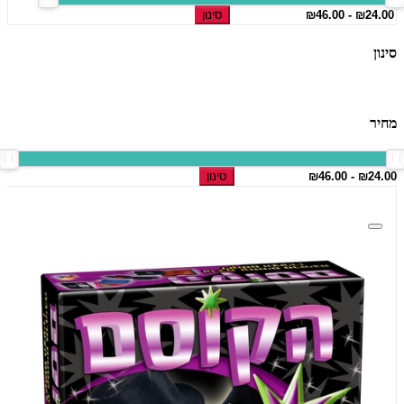
סינון
סינון
מחיר
סינון