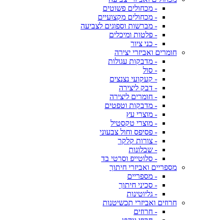
- מכחולים פשוטים
- מכחולים מקצועיים
- מברשות וספוגים לצביעה
- פלטות ומיכלים
- כני ציור
חומרים ואביזרי יצירה
- מדבקות עגולות
- סול
- קעקועי נצנצים
- דבק ליצירה
- חומרים ליצירה
- מדבקות וטפטים
- מוצרי עץ
- מוצרי טקסטיל
- פסיפס וחול צבעוני
- צורות קלקר
- שבלונות
- סלוטייפ וסרטי בד
מספריים ואביזרי חיתוך
- מספריים
- סכיני חיתוך
- גליוטינות
חרוזים ואביזרי תכשיטנות
- חרוזים