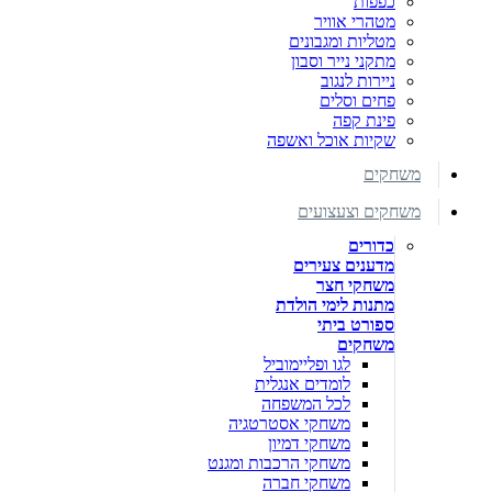
כפפות
מטהרי אוויר
מטליות ומגבונים
מתקני נייר וסבון
ניירות לנגוב
פחים וסלים
פינת קפה
שקיות אוכל ואשפה
משחקים
משחקים וצעצועים
כדורים
מדענים צעירים
משחקי חצר
מתנות לימי הולדת
ספורט ביתי
משחקים
לגו ופליימוביל
לומדים אנגלית
לכל המשפחה
משחקי אסטרטגיה
משחקי דמיון
משחקי הרכבות ומגנט
משחקי חברה