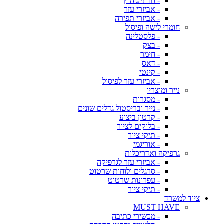
- חרוזי גיהוץ
- אביזרי עזר
- אביזרי תפירה
חומרי לישה ופיסול
- פלסטלינה
- בצק
- חימר
- דאס
- קינטי
- אביזרי עזר לפיסול
נייר ומוצריו
- מסגרות
- נייר ובריסטול גדלים שונים
- קרטון ביצוע
- בלוקים לציור
- תיקי ציור
- אוריגמי
גרפיקה ואדריכלות
- אביזרי עזר לגרפיקה
- סרגלים ולוחות שרטוט
- עפרונות שרטוט
- תיקי ציור
ציוד למשרד
MUST HAVE
- מכשירי כתיבה