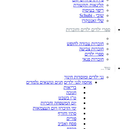
קלינאות תקשורת
ריפוי בעיסוק
שובי - Schubi
שלי זאנטקרן
ספרי ילדים ילדים וחוברות
חוברות עבודה לחופש
חוברות צביעה
ספרי ילדים
חוברות פנאי
עוד...
גני ילדים ומוסדות חינוך
אחסון לגני ילדים
חגים ונושאים נלמדים
בריאות
חנוכה
ט"ו בשבט
יום המשפחה וחברות
ימי הזיכרון ויום העצמאות
סתיו וחורף
פורים
פסח ואביב
פרדס