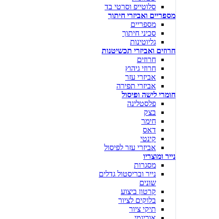
סלוטייפ וסרטי בד
מספריים ואביזרי חיתוך
מספריים
סכיני חיתוך
גליוטינות
חרוזים ואביזרי תכשיטנות
חרוזים
חרוזי גיהוץ
אביזרי עזר
אביזרי תפירה
חומרי לישה ופיסול
פלסטלינה
בצק
חימר
דאס
קינטי
אביזרי עזר לפיסול
נייר ומוצריו
מסגרות
נייר ובריסטול גדלים
שונים
קרטון ביצוע
בלוקים לציור
תיקי ציור
אוריגמי