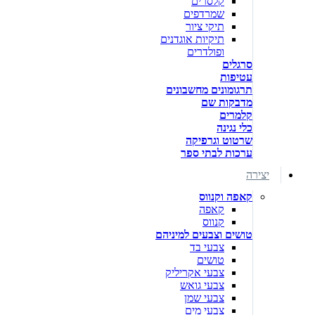
קלסרים
שמרדפים
תיקי ציור
תיקיות אוגדנים
ופולדרים
סרגלים
עטיפות
תרגומונים מחשבונים
מדבקות שם
קלמרים
כלי נגינה
שרטוט וגרפיקה
ערכות לבתי ספר
יצירה
קאפה וקנווס
קאפה
קנווס
טושים וצבעים למיניהם
צבעי בד
טושים
צבעי אקריליק
צבעי גואש
צבעי שמן
צבעי מים