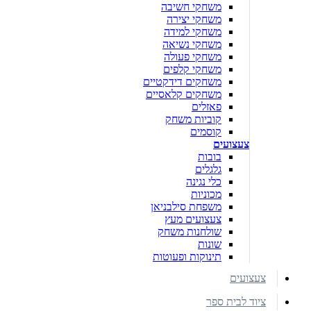
משחקי חשיבה
משחקי יצירה
משחקי למידה
משחקי נשיאה
משחקי פעולה
משחקי קלפים
משחקים דידקטיים
משחקים קלאסיים
פאזלים
קוביות משחק
קוסמים
צעצועים
בובות
גלגלים
כלי נגינה
מכוניות
משפחת סילבניאן
צעצועים מעץ
שולחנות משחק
שונות
תינוקות ופעוטות
צעצועים
ציוד לבית ספר