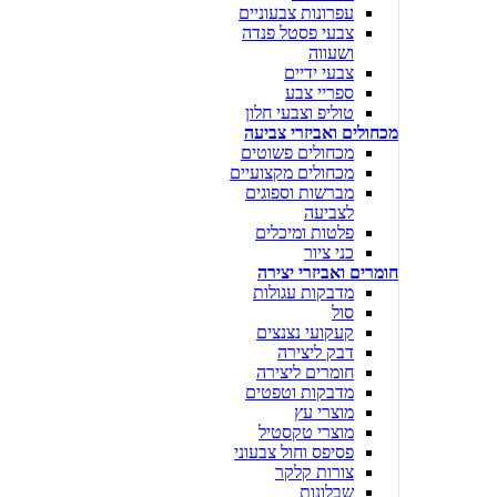
עפרונות צבעוניים
צבעי פסטל פנדה
ושעווה
צבעי ידיים
ספריי צבע
טוליפ וצבעי חלון
מכחולים ואביזרי צביעה
מכחולים פשוטים
מכחולים מקצועיים
מברשות וספוגים
לצביעה
פלטות ומיכלים
כני ציור
חומרים ואביזרי יצירה
מדבקות עגולות
סול
קעקועי נצנצים
דבק ליצירה
חומרים ליצירה
מדבקות וטפטים
מוצרי עץ
מוצרי טקסטיל
פסיפס וחול צבעוני
צורות קלקר
שבלונות