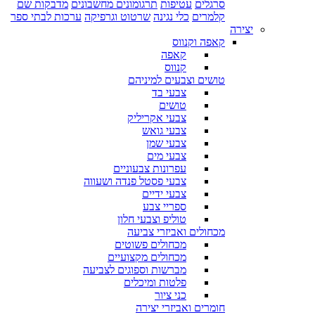
סרגלים
עטיפות
תרגומונים מחשבונים
מדבקות שם
קלמרים
כלי נגינה
שרטוט וגרפיקה
ערכות לבתי ספר
יצירה
קאפה וקנווס
קאפה
קנווס
טושים וצבעים למיניהם
צבעי בד
טושים
צבעי אקריליק
צבעי גואש
צבעי שמן
צבעי מים
עפרונות צבעוניים
צבעי פסטל פנדה ושעווה
צבעי ידיים
ספריי צבע
טוליפ וצבעי חלון
מכחולים ואביזרי צביעה
מכחולים פשוטים
מכחולים מקצועיים
מברשות וספוגים לצביעה
פלטות ומיכלים
כני ציור
חומרים ואביזרי יצירה