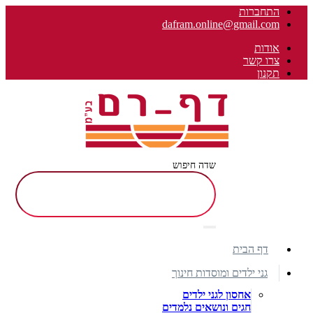
התחברות
dafram.online@gmail.com
אודות
צרו קשר
תקנון
שדה חיפוש
דף הבית
גני ילדים ומוסדות חינוך
אחסון לגני ילדים
חגים ונושאים נלמדים