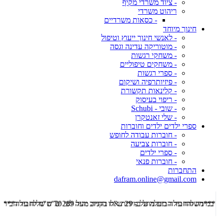
- ציוד משרדי מקיף
ריהוט משרדי
- כסאות משרדיים
חינוך מיוחד
- לאנשי חינוך ייעוץ וטיפול
- מוטוריקה עדינה וגסה
- משחקי רגשות
- משחקים טיפוליים
- ספרי רגשות
- פיזיותרפיה ושיקום
- קלינאות תקשורת
- ריפוי בעיסוק
- שובי - Schubi
- שלי זאנטקרן
ספרי ילדים ילדים וחוברות
- חוברות עבודה לחופש
- חוברות צביעה
- ספרי ילדים
- חוברות פנאי
התחברות
dafram.online@gmail.com
***משלוח עד הבית מוזל ב- 29 ש"ח בקניה מעל 289 ש"ח שליח עד הבית ***
***מש