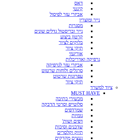
דאס
קינטי
אביזרי עזר לפיסול
נייר ומוצריו
מסגרות
נייר ובריסטול גדלים שונים
קרטון ביצוע
בלוקים לציור
תיקי ציור
אוריגמי
גרפיקה ואדריכלות
אביזרי עזר לגרפיקה
סרגלים ולוחות שרטוט
עפרונות שרטוט
תיקי ציור
ציוד למשרד
MUST HAVE
מכשירי כתיבה
סלוטייפ וסרטי הדבקה
שמרדפים
גומיות
דפים ושות'
שדכנים וסיכות
תיוק וקלסרים
נעצים מהדקים