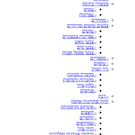
מכשירי כתיבה
- עטים
- עפרונות
- מחדדים
צבעים טושים ומרקרים
- טושים
- עפרונות צבעוניים
- צבעי גואש
- צבעי מים
- צבעי פסטל ופנדה
- מספריים
- טיפקס
נייר ושות'
- מחברת מכוונת
- מחברות ודפדפות
- בלוק ציור
- פנקסים
- דבק
תיוק ופתרונות אחסון
- אינדקס והרמוניקה
- חוצצים
- קלסרים
- שמרדפים
- תיקי ציור
- תיקיות אוגדנים ופולדרים