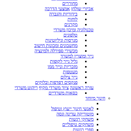
מחוררים
אביזרי שולחן
אמצעי הדרכה
בידוריות והגברה
לוחות
מקרנים
טכנולוגיה ומיכון משרדי
טלפונים
מגרסות וגיליוטינות
מחשבונים ומכונות חישוב
מכשירי ספירלה ולמינציה
נייר ומוצריו למשרד
גליל נייר לקופות
מזכריות ונייר ממו
מעטפות
נייר צילום
פנקסים דפדפות ובלוקים
עזרה ראשונה
ציוד משרדי מקיף
ריהוט משרדי
כסאות משרדיים
חינוך מיוחד
לאנשי חינוך ייעוץ וטיפול
מוטוריקה עדינה וגסה
משחקי רגשות
משחקים טיפוליים
ספרי רגשות