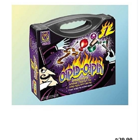
₪29.90