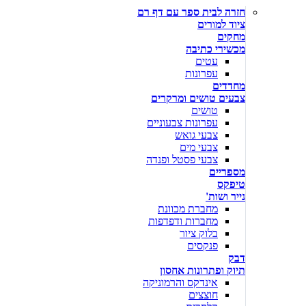
חזרה לבית ספר עם דף רם
ציוד למורים
מחקים
מכשירי כתיבה
עטים
עפרונות
מחדדים
צבעים טושים ומרקרים
טושים
עפרונות צבעוניים
צבעי גואש
צבעי מים
צבעי פסטל ופנדה
מספריים
טיפקס
נייר ושות'
מחברת מכוונת
מחברות ודפדפות
בלוק ציור
פנקסים
דבק
תיוק ופתרונות אחסון
אינדקס והרמוניקה
חוצצים