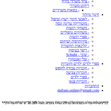
- ציוד משרדי מקיף
ריהוט משרדי
- כסאות משרדיים
חינוך מיוחד
- לאנשי חינוך ייעוץ וטיפול
- מוטוריקה עדינה וגסה
- משחקי רגשות
- משחקים טיפוליים
- ספרי רגשות
- פיזיותרפיה ושיקום
- קלינאות תקשורת
- ריפוי בעיסוק
- שובי - Schubi
- שלי זאנטקרן
ספרי ילדים ילדים וחוברות
- חוברות עבודה לחופש
- חוברות צביעה
- ספרי ילדים
- חוברות פנאי
התחברות
dafram.online@gmail.com
***משלוח עד הבית מוזל ב- 29 ש"ח בקניה מעל 289 ש"ח שליח עד הבית ***
***מש