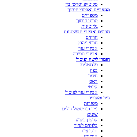
סלוטייפ וסרטי בד
מספריים ואביזרי חיתוך
מספריים
סכיני חיתוך
גליוטינות
חרוזים ואביזרי תכשיטנות
חרוזים
חרוזי גיהוץ
אביזרי עזר
אביזרי תפירה
חומרי לישה ופיסול
פלסטלינה
בצק
חימר
דאס
קינטי
אביזרי עזר לפיסול
נייר ומוצריו
מסגרות
נייר ובריסטול גדלים
שונים
קרטון ביצוע
בלוקים לציור
תיקי ציור
אוריגמי