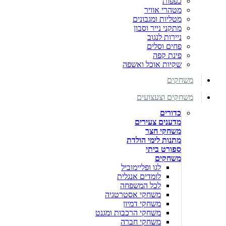
כפפות
מטהרי אוויר
מטליות ומגבונים
מתקני נייר וסבון
ניירות לנגוב
פחים וסלים
פינת קפה
שקיות אוכל ואשפה
משחקים
משחקים וצעצועים
כדורים
מדענים צעירים
משחקי חצר
מתנות לימי הולדת
ספורט ביתי
משחקים
לגו ופליימוביל
לומדים אנגלית
לכל המשפחה
משחקי אסטרטגיה
משחקי דמיון
משחקי הרכבות ומגנט
משחקי חברה