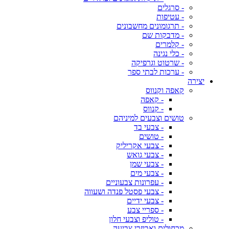
- סרגלים
- עטיפות
- תרגומונים מחשבונים
- מדבקות שם
- קלמרים
- כלי נגינה
- שרטוט וגרפיקה
- ערכות לבתי ספר
יצירה
קאפה וקנווס
- קאפה
- קנווס
טושים וצבעים למיניהם
- צבעי בד
- טושים
- צבעי אקריליק
- צבעי גואש
- צבעי שמן
- צבעי מים
- עפרונות צבעוניים
- צבעי פסטל פנדה ושעווה
- צבעי ידיים
- ספריי צבע
- טוליפ וצבעי חלון
מכחולים ואביזרי צביעה