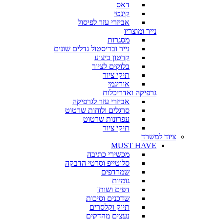
דאס
קינטי
אביזרי עזר לפיסול
נייר ומוצריו
מסגרות
נייר ובריסטול גדלים שונים
קרטון ביצוע
בלוקים לציור
תיקי ציור
אוריגמי
גרפיקה ואדריכלות
אביזרי עזר לגרפיקה
סרגלים ולוחות שרטוט
עפרונות שרטוט
תיקי ציור
ציוד למשרד
MUST HAVE
מכשירי כתיבה
סלוטייפ וסרטי הדבקה
שמרדפים
גומיות
דפים ושות'
שדכנים וסיכות
תיוק וקלסרים
נעצים מהדקים