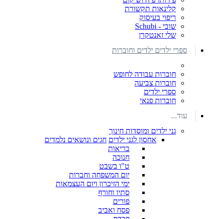
קלינאות תקשורת
ריפוי בעיסוק
שובי - Schubi
שלי זאנטקרן
ספרי ילדים ילדים וחוברות
חוברות עבודה לחופש
חוברות צביעה
ספרי ילדים
חוברות פנאי
עוד...
גני ילדים ומוסדות חינוך
אחסון לגני ילדים
חגים ונושאים נלמדים
בריאות
חנוכה
ט"ו בשבט
יום המשפחה וחברות
ימי הזיכרון ויום העצמאות
סתיו וחורף
פורים
פסח ואביב
פרדס