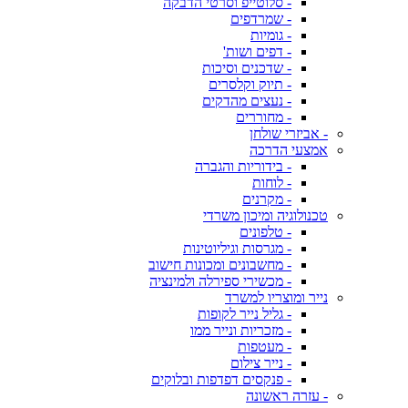
- סלוטייפ וסרטי הדבקה
- שמרדפים
- גומיות
- דפים ושות'
- שדכנים וסיכות
- תיוק וקלסרים
- נעצים מהדקים
- מחוררים
- אביזרי שולחן
אמצעי הדרכה
- בידוריות והגברה
- לוחות
- מקרנים
טכנולוגיה ומיכון משרדי
- טלפונים
- מגרסות וגיליוטינות
- מחשבונים ומכונות חישוב
- מכשירי ספירלה ולמינציה
נייר ומוצריו למשרד
- גליל נייר לקופות
- מזכריות ונייר ממו
- מעטפות
- נייר צילום
- פנקסים דפדפות ובלוקים
- עזרה ראשונה