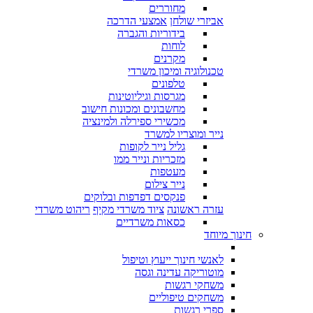
מחוררים
אביזרי שולחן
אמצעי הדרכה
בידוריות והגברה
לוחות
מקרנים
טכנולוגיה ומיכון משרדי
טלפונים
מגרסות וגיליוטינות
מחשבונים ומכונות חישוב
מכשירי ספירלה ולמינציה
נייר ומוצריו למשרד
גליל נייר לקופות
מזכריות ונייר ממו
מעטפות
נייר צילום
פנקסים דפדפות ובלוקים
עזרה ראשונה
ציוד משרדי מקיף
ריהוט משרדי
כסאות משרדיים
חינוך מיוחד
לאנשי חינוך ייעוץ וטיפול
מוטוריקה עדינה וגסה
משחקי רגשות
משחקים טיפוליים
ספרי רגשות