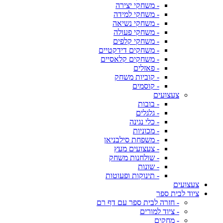
- משחקי יצירה
- משחקי למידה
- משחקי נשיאה
- משחקי פעולה
- משחקי קלפים
- משחקים דידקטיים
- משחקים קלאסיים
- פאזלים
- קוביות משחק
- קוסמים
צעצועים
- בובות
- גלגלים
- כלי נגינה
- מכוניות
- משפחת סילבניאן
- צעצועים מעץ
- שולחנות משחק
- שונות
- תינוקות ופעוטות
צעצועים
ציוד לבית ספר
- חזרה לבית ספר עם דף רם
- ציוד למורים
- מחקים