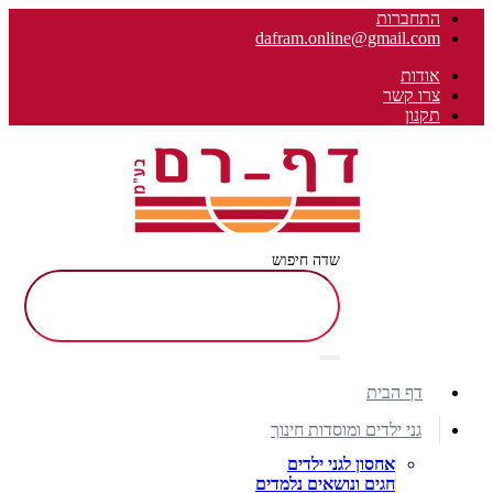
התחברות
dafram.online@gmail.com
אודות
צרו קשר
תקנון
שדה חיפוש
דף הבית
גני ילדים ומוסדות חינוך
אחסון לגני ילדים
חגים ונושאים נלמדים