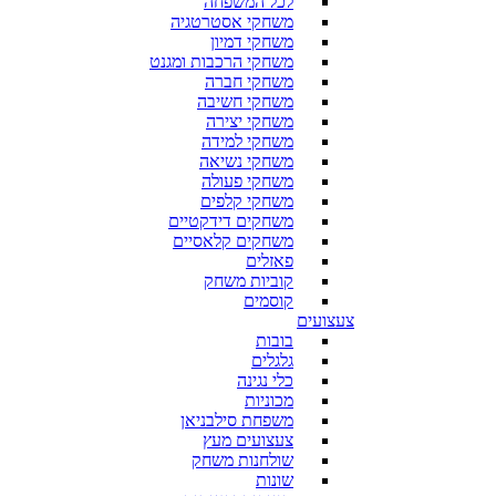
לכל המשפחה
משחקי אסטרטגיה
משחקי דמיון
משחקי הרכבות ומגנט
משחקי חברה
משחקי חשיבה
משחקי יצירה
משחקי למידה
משחקי נשיאה
משחקי פעולה
משחקי קלפים
משחקים דידקטיים
משחקים קלאסיים
פאזלים
קוביות משחק
קוסמים
צעצועים
בובות
גלגלים
כלי נגינה
מכוניות
משפחת סילבניאן
צעצועים מעץ
שולחנות משחק
שונות