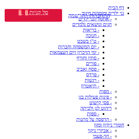
דף הבית
סל קניות
0
0
גני ילדים ומוסדות חינוך
התחברות \ הרשמה
- אחסון לגני ילדים
חגים ונושאים נלמדים
- בריאות
- חנוכה
- ט"ו בשבט
- יום המשפחה וחברות
- ימי הזיכרון ויום העצמאות
- סתיו וחורף
- פורים
- פסח ואביב
- פרדס
- רגשות
- תיאטרון
- מפות
- פינות פעילות בגן
- פסי קישוט
ריהוט לגן ולכיתה
- ספות
- הדפסה על מתנות
חומרי ניקיון ומזון
- אביזרי ניקוי
- חד-פעמי