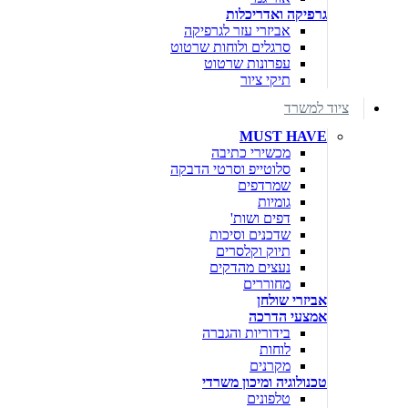
גרפיקה ואדריכלות
אביזרי עזר לגרפיקה
סרגלים ולוחות שרטוט
עפרונות שרטוט
תיקי ציור
ציוד למשרד
MUST HAVE
מכשירי כתיבה
סלוטייפ וסרטי הדבקה
שמרדפים
גומיות
דפים ושות'
שדכנים וסיכות
תיוק וקלסרים
נעצים מהדקים
מחוררים
אביזרי שולחן
אמצעי הדרכה
בידוריות והגברה
לוחות
מקרנים
טכנולוגיה ומיכון משרדי
טלפונים