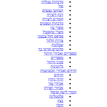
מדבקות עגולות
סול
קעקועי נצנצים
דבק ליצירה
חומרים ליצירה
מדבקות וטפטים
מוצרי עץ
מוצרי טקסטיל
פסיפס וחול צבעוני
צורות קלקר
שבלונות
סלוטייפ וסרטי בד
מספריים ואביזרי חיתוך
מספריים
סכיני חיתוך
גליוטינות
חרוזים ואביזרי תכשיטנות
חרוזים
חרוזי גיהוץ
אביזרי עזר
אביזרי תפירה
חומרי לישה ופיסול
פלסטלינה
בצק
חימר