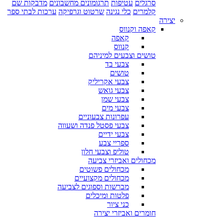
סרגלים
עטיפות
תרגומונים מחשבונים
מדבקות שם
קלמרים
כלי נגינה
שרטוט וגרפיקה
ערכות לבתי ספר
יצירה
קאפה וקנווס
קאפה
קנווס
טושים וצבעים למיניהם
צבעי בד
טושים
צבעי אקריליק
צבעי גואש
צבעי שמן
צבעי מים
עפרונות צבעוניים
צבעי פסטל פנדה ושעווה
צבעי ידיים
ספריי צבע
טוליפ וצבעי חלון
מכחולים ואביזרי צביעה
מכחולים פשוטים
מכחולים מקצועיים
מברשות וספוגים לצביעה
פלטות ומיכלים
כני ציור
חומרים ואביזרי יצירה