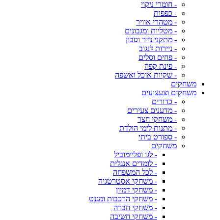
- חומרי ניקוי
- כפפות
- מטהרי אוויר
- מטליות ומגבונים
- מתקני נייר וסבון
- ניירות לנגוב
- פחים וסלים
- פינת קפה
- שקיות אוכל ואשפה
משחקים
משחקים וצעצועים
- כדורים
- מדענים צעירים
- משחקי חצר
- מתנות לימי הולדת
- ספורט ביתי
משחקים
- לגו ופליימוביל
- לומדים אנגלית
- לכל המשפחה
- משחקי אסטרטגיה
- משחקי דמיון
- משחקי הרכבות ומגנט
- משחקי חברה
- משחקי חשיבה