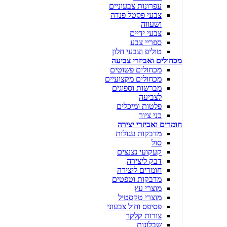
עפרונות צבעוניים
צבעי פסטל פנדה
ושעווה
צבעי ידיים
ספריי צבע
טוליפ וצבעי חלון
מכחולים ואביזרי צביעה
מכחולים פשוטים
מכחולים מקצועיים
מברשות וספוגים
לצביעה
פלטות ומיכלים
כני ציור
חומרים ואביזרי יצירה
מדבקות עגולות
סול
קעקועי נצנצים
דבק ליצירה
חומרים ליצירה
מדבקות וטפטים
מוצרי עץ
מוצרי טקסטיל
פסיפס וחול צבעוני
צורות קלקר
שבלונות