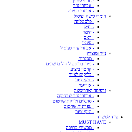
- חרוזי גיהוץ
- אביזרי עזר
- אביזרי תפירה
חומרי לישה ופיסול
- פלסטלינה
- בצק
- חימר
- דאס
- קינטי
- אביזרי עזר לפיסול
נייר ומוצריו
- מסגרות
- נייר ובריסטול גדלים שונים
- קרטון ביצוע
- בלוקים לציור
- תיקי ציור
- אוריגמי
גרפיקה ואדריכלות
- אביזרי עזר לגרפיקה
- סרגלים ולוחות שרטוט
- עפרונות שרטוט
- תיקי ציור
ציוד למשרד
MUST HAVE
- מכשירי כתיבה