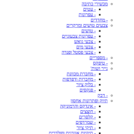
מכשירי כתיבה
- עטים
- עפרונות
- מחדדים
צבעים טושים ומרקרים
- טושים
- עפרונות צבעוניים
- צבעי גואש
- צבעי מים
- צבעי פסטל ופנדה
- מספריים
- טיפקס
נייר ושות'
- מחברת מכוונת
- מחברות ודפדפות
- בלוק ציור
- פנקסים
- דבק
תיוק ופתרונות אחסון
- אינדקס והרמוניקה
- חוצצים
- קלסרים
- שמרדפים
- תיקי ציור
- תיקיות אוגדנים ופולדרים