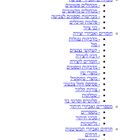
- מכחולים פשוטים
- מכחולים מקצועיים
- מברשות וספוגים לצביעה
- פלטות ומיכלים
- כני ציור
חומרים ואביזרי יצירה
- מדבקות עגולות
- סול
- קעקועי נצנצים
- דבק ליצירה
- חומרים ליצירה
- מדבקות וטפטים
- מוצרי עץ
- מוצרי טקסטיל
- פסיפס וחול צבעוני
- צורות קלקר
- שבלונות
- סלוטייפ וסרטי בד
מספריים ואביזרי חיתוך
- מספריים
- סכיני חיתוך
- גליוטינות
חרוזים ואביזרי תכשיטנות
- חרוזים