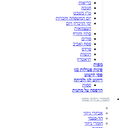
בריאות
חנוכה
ט"ו בשבט
יום המשפחה וחברות
ימי הזיכרון ויום
העצמאות
סתיו וחורף
פורים
פסח ואביב
פרדס
רגשות
תיאטרון
מפות
פינות פעילות בגן
פסי קישוט
ריהוט לגן ולכיתה
ספות
הדפסה על מתנות
חומרי ניקיון ומזון
אביזרי ניקוי
חד-פעמי
חומרי ניקוי