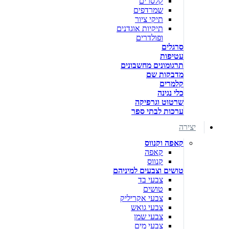
קלסרים
שמרדפים
תיקי ציור
תיקיות אוגדנים
ופולדרים
סרגלים
עטיפות
תרגומונים מחשבונים
מדבקות שם
קלמרים
כלי נגינה
שרטוט וגרפיקה
ערכות לבתי ספר
יצירה
קאפה וקנווס
קאפה
קנווס
טושים וצבעים למיניהם
צבעי בד
טושים
צבעי אקריליק
צבעי גואש
צבעי שמן
צבעי מים