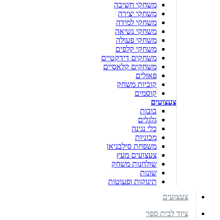
משחקי חשיבה
משחקי יצירה
משחקי למידה
משחקי נשיאה
משחקי פעולה
משחקי קלפים
משחקים דידקטיים
משחקים קלאסיים
פאזלים
קוביות משחק
קוסמים
צעצועים
בובות
גלגלים
כלי נגינה
מכוניות
משפחת סילבניאן
צעצועים מעץ
שולחנות משחק
שונות
תינוקות ופעוטות
צעצועים
ציוד לבית ספר