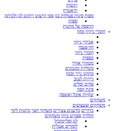
רגשות
תיאטרון
מפות
פינות פעילות בגן
פסי קישוט
ריהוט לגן ולכיתה
ספות
הדפסה על מתנות
חומרי ניקיון ומזון
אביזרי ניקוי
חד-פעמי
חומרי ניקוי
כפפות
מטהרי אוויר
מטליות ומגבונים
מתקני נייר וסבון
ניירות לנגוב
פחים וסלים
פינת קפה
שקיות אוכל ואשפה
משחקים
משחקים וצעצועים
כדורים
מדענים צעירים
משחקי חצר
מתנות לימי
הולדת
ספורט ביתי
משחקים
לגו ופליימוביל
לומדים אנגלית