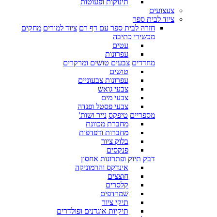
תינוקות ופעוטות
צעצועים
ציוד לבית ספר
חזרה לבית ספר עם דף רם
ציוד למורים
מחקים
מכשירי כתיבה
עטים
עפרונות
מחדדים
צבעים טושים ומרקרים
טושים
עפרונות צבעוניים
צבעי גואש
צבעי מים
צבעי פסטל ופנדה
מספריים
טיפקס
נייר ושות'
מחברת מכוונת
מחברות ודפדפות
בלוק ציור
פנקסים
דבק
תיוק ופתרונות אחסון
אינדקס והרמוניקה
חוצצים
קלסרים
שמרדפים
תיקי ציור
תיקיות אוגדנים ופולדרים