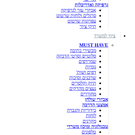
גרפיקה ואדריכלות
אביזרי עזר לגרפיקה
סרגלים ולוחות שרטוט
עפרונות שרטוט
תיקי ציור
ציוד למשרד
MUST HAVE
מכשירי כתיבה
סלוטייפ וסרטי הדבקה
שמרדפים
גומיות
דפים ושות'
שדכנים וסיכות
תיוק וקלסרים
נעצים מהדקים
מחוררים
אביזרי שולחן
אמצעי הדרכה
בידוריות והגברה
לוחות
מקרנים
טכנולוגיה ומיכון משרדי
טלפונים