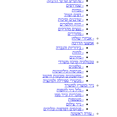
- סלוטייפ וסרטי הדבקה
- שמרדפים
- גומיות
- דפים ושות'
- שדכנים וסיכות
- תיוק וקלסרים
- נעצים מהדקים
- מחוררים
- אביזרי שולחן
אמצעי הדרכה
- בידוריות והגברה
- לוחות
- מקרנים
טכנולוגיה ומיכון משרדי
- טלפונים
- מגרסות וגיליוטינות
- מחשבונים ומכונות חישוב
- מכשירי ספירלה ולמינציה
נייר ומוצריו למשרד
- גליל נייר לקופות
- מזכריות ונייר ממו
- מעטפות
- נייר צילום
- פנקסים דפדפות ובלוקים
- עזרה ראשונה