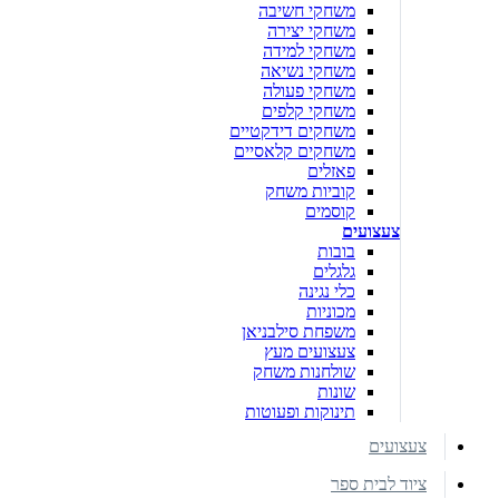
משחקי חשיבה
משחקי יצירה
משחקי למידה
משחקי נשיאה
משחקי פעולה
משחקי קלפים
משחקים דידקטיים
משחקים קלאסיים
פאזלים
קוביות משחק
קוסמים
צעצועים
בובות
גלגלים
כלי נגינה
מכוניות
משפחת סילבניאן
צעצועים מעץ
שולחנות משחק
שונות
תינוקות ופעוטות
צעצועים
ציוד לבית ספר