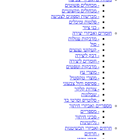
- מכחולים פשוטים
- מכחולים מקצועיים
- מברשות וספוגים לצביעה
- פלטות ומיכלים
- כני ציור
חומרים ואביזרי יצירה
- מדבקות עגולות
- סול
- קעקועי נצנצים
- דבק ליצירה
- חומרים ליצירה
- מדבקות וטפטים
- מוצרי עץ
- מוצרי טקסטיל
- פסיפס וחול צבעוני
- צורות קלקר
- שבלונות
- סלוטייפ וסרטי בד
מספריים ואביזרי חיתוך
- מספריים
- סכיני חיתוך
- גליוטינות
חרוזים ואביזרי תכשיטנות
- חרוזים