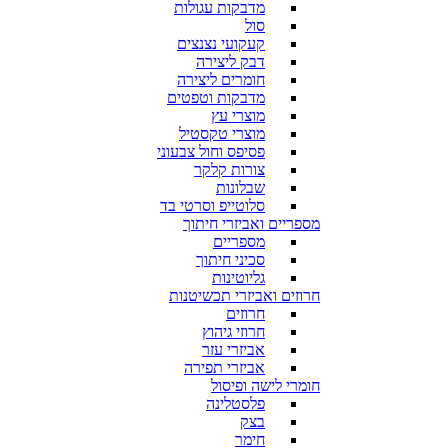
מדבקות עגולות
סול
קעקועי נצנצים
דבק ליצירה
חומרים ליצירה
מדבקות וטפטים
מוצרי עץ
מוצרי טקסטיל
פסיפס וחול צבעוני
צורות קלקר
שבלונות
סלוטייפ וסרטי בד
מספריים ואביזרי חיתוך
מספריים
סכיני חיתוך
גליוטינות
חרוזים ואביזרי תכשיטנות
חרוזים
חרוזי גיהוץ
אביזרי עזר
אביזרי תפירה
חומרי לישה ופיסול
פלסטלינה
בצק
חימר