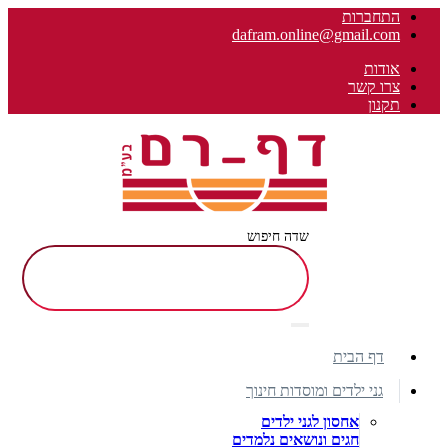
התחברות
dafram.online@gmail.com
אודות
צרו קשר
תקנון
שדה חיפוש
דף הבית
גני ילדים ומוסדות חינוך
אחסון לגני ילדים
חגים ונושאים נלמדים