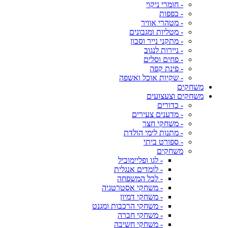
- חומרי ניקוי
- כפפות
- מטהרי אוויר
- מטליות ומגבונים
- מתקני נייר וסבון
- ניירות לנגוב
- פחים וסלים
- פינת קפה
- שקיות אוכל ואשפה
משחקים
משחקים וצעצועים
- כדורים
- מדענים צעירים
- משחקי חצר
- מתנות לימי הולדת
- ספורט ביתי
משחקים
- לגו ופליימוביל
- לומדים אנגלית
- לכל המשפחה
- משחקי אסטרטגיה
- משחקי דמיון
- משחקי הרכבות ומגנט
- משחקי חברה
- משחקי חשיבה