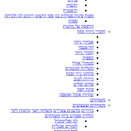
רגשות
תיאטרון
מפות
פינות פעילות בגן
פסי קישוט
ריהוט לגן ולכיתה
ספות
הדפסה על מתנות
חומרי ניקיון ומזון
אביזרי ניקוי
חד-פעמי
חומרי ניקוי
כפפות
מטהרי אוויר
מטליות ומגבונים
מתקני נייר וסבון
ניירות לנגוב
פחים וסלים
פינת קפה
שקיות אוכל ואשפה
משחקים
משחקים וצעצועים
כדורים
מדענים צעירים
משחקי חצר
מתנות לימי
הולדת
ספורט ביתי
משחקים
לגו ופליימוביל
לומדים אנגלית