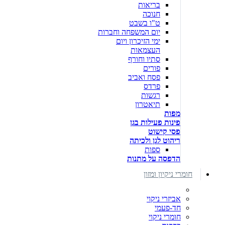
בריאות
חנוכה
ט"ו בשבט
יום המשפחה וחברות
ימי הזיכרון ויום
העצמאות
סתיו וחורף
פורים
פסח ואביב
פרדס
רגשות
תיאטרון
מפות
פינות פעילות בגן
פסי קישוט
ריהוט לגן ולכיתה
ספות
הדפסה על מתנות
חומרי ניקיון ומזון
אביזרי ניקוי
חד-פעמי
חומרי ניקוי