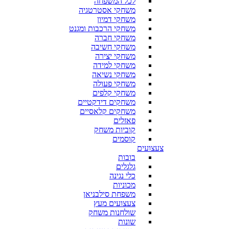
לכל המשפחה
משחקי אסטרטגיה
משחקי דמיון
משחקי הרכבות ומגנט
משחקי חברה
משחקי חשיבה
משחקי יצירה
משחקי למידה
משחקי נשיאה
משחקי פעולה
משחקי קלפים
משחקים דידקטיים
משחקים קלאסיים
פאזלים
קוביות משחק
קוסמים
צעצועים
בובות
גלגלים
כלי נגינה
מכוניות
משפחת סילבניאן
צעצועים מעץ
שולחנות משחק
שונות