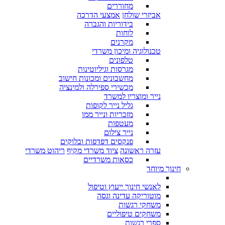
מחוררים
אביזרי שולחן
אמצעי הדרכה
בידוריות והגברה
לוחות
מקרנים
טכנולוגיה ומיכון משרדי
טלפונים
מגרסות וגיליוטינות
מחשבונים ומכונות חישוב
מכשירי ספירלה ולמינציה
נייר ומוצריו למשרד
גליל נייר לקופות
מזכריות ונייר ממו
מעטפות
נייר צילום
פנקסים דפדפות ובלוקים
עזרה ראשונה
ציוד משרדי מקיף
ריהוט משרדי
כסאות משרדיים
חינוך מיוחד
לאנשי חינוך ייעוץ וטיפול
מוטוריקה עדינה וגסה
משחקי רגשות
משחקים טיפוליים
ספרי רגשות