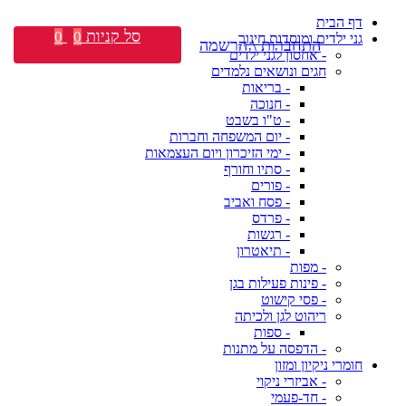
דף הבית
סל קניות
0
0
גני ילדים ומוסדות חינוך
התחברות \ הרשמה
- אחסון לגני ילדים
חגים ונושאים נלמדים
- בריאות
- חנוכה
- ט"ו בשבט
- יום המשפחה וחברות
- ימי הזיכרון ויום העצמאות
- סתיו וחורף
- פורים
- פסח ואביב
- פרדס
- רגשות
- תיאטרון
- מפות
- פינות פעילות בגן
- פסי קישוט
ריהוט לגן ולכיתה
- ספות
- הדפסה על מתנות
חומרי ניקיון ומזון
- אביזרי ניקוי
- חד-פעמי