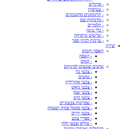
- סרגלים
- עטיפות
- תרגומונים מחשבונים
- מדבקות שם
- קלמרים
- כלי נגינה
- שרטוט וגרפיקה
- ערכות לבתי ספר
יצירה
קאפה וקנווס
- קאפה
- קנווס
טושים וצבעים למיניהם
- צבעי בד
- טושים
- צבעי אקריליק
- צבעי גואש
- צבעי שמן
- צבעי מים
- עפרונות צבעוניים
- צבעי פסטל פנדה ושעווה
- צבעי ידיים
- ספריי צבע
- טוליפ וצבעי חלון
מכחולים ואביזרי צביעה