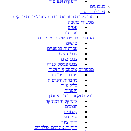
תינוקות ופעוטות
צעצועים
ציוד לבית ספר
חזרה לבית ספר עם דף רם
ציוד למורים
מחקים
מכשירי כתיבה
עטים
עפרונות
מחדדים
צבעים טושים ומרקרים
טושים
עפרונות צבעוניים
צבעי גואש
צבעי מים
צבעי פסטל ופנדה
מספריים
טיפקס
נייר ושות'
מחברת מכוונת
מחברות ודפדפות
בלוק ציור
פנקסים
דבק
תיוק ופתרונות אחסון
אינדקס והרמוניקה
חוצצים
קלסרים
שמרדפים
תיקי ציור
תיקיות אוגדנים ופולדרים