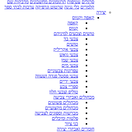
סרגלים
עטיפות
תרגומונים מחשבונים
מדבקות שם
קלמרים
כלי נגינה
שרטוט וגרפיקה
ערכות לבתי ספר
יצירה
קאפה וקנווס
קאפה
קנווס
טושים וצבעים למיניהם
צבעי בד
טושים
צבעי אקריליק
צבעי גואש
צבעי שמן
צבעי מים
עפרונות צבעוניים
צבעי פסטל פנדה ושעווה
צבעי ידיים
ספריי צבע
טוליפ וצבעי חלון
מכחולים ואביזרי צביעה
מכחולים פשוטים
מכחולים מקצועיים
מברשות וספוגים לצביעה
פלטות ומיכלים
כני ציור
חומרים ואביזרי יצירה