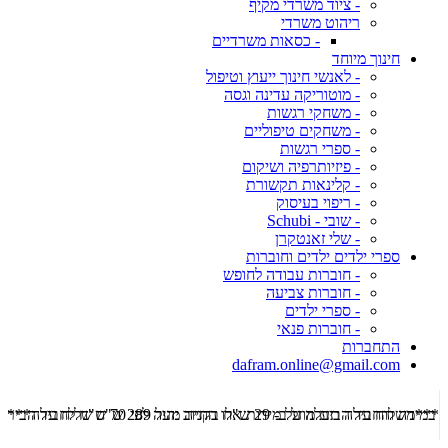
- ציוד משרדי מקיף
ריהוט משרדי
- כסאות משרדיים
חינוך מיוחד
- לאנשי חינוך ייעוץ וטיפול
- מוטוריקה עדינה וגסה
- משחקי רגשות
- משחקים טיפוליים
- ספרי רגשות
- פיזיותרפיה ושיקום
- קלינאות תקשורת
- ריפוי בעיסוק
- שובי - Schubi
- שלי זאנטקרן
ספרי ילדים ילדים וחוברות
- חוברות עבודה לחופש
- חוברות צביעה
- ספרי ילדים
- חוברות פנאי
התחברות
dafram.online@gmail.com
***משלוח עד הבית מוזל ב- 29 ש"ח בקניה מעל 289 ש"ח שליח עד הבית ***
***מש