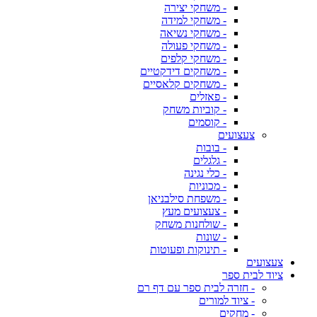
- משחקי יצירה
- משחקי למידה
- משחקי נשיאה
- משחקי פעולה
- משחקי קלפים
- משחקים דידקטיים
- משחקים קלאסיים
- פאזלים
- קוביות משחק
- קוסמים
צעצועים
- בובות
- גלגלים
- כלי נגינה
- מכוניות
- משפחת סילבניאן
- צעצועים מעץ
- שולחנות משחק
- שונות
- תינוקות ופעוטות
צעצועים
ציוד לבית ספר
- חזרה לבית ספר עם דף רם
- ציוד למורים
- מחקים