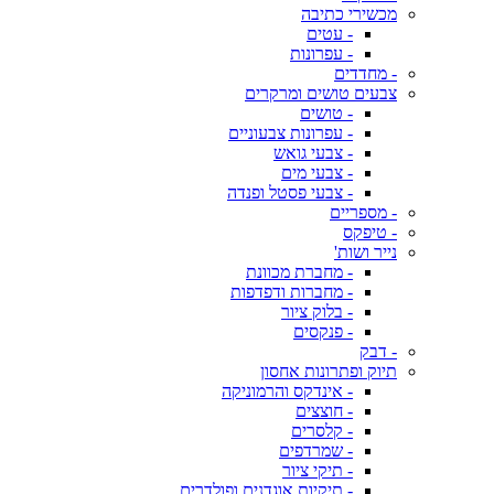
מכשירי כתיבה
- עטים
- עפרונות
- מחדדים
צבעים טושים ומרקרים
- טושים
- עפרונות צבעוניים
- צבעי גואש
- צבעי מים
- צבעי פסטל ופנדה
- מספריים
- טיפקס
נייר ושות'
- מחברת מכוונת
- מחברות ודפדפות
- בלוק ציור
- פנקסים
- דבק
תיוק ופתרונות אחסון
- אינדקס והרמוניקה
- חוצצים
- קלסרים
- שמרדפים
- תיקי ציור
- תיקיות אוגדנים ופולדרים