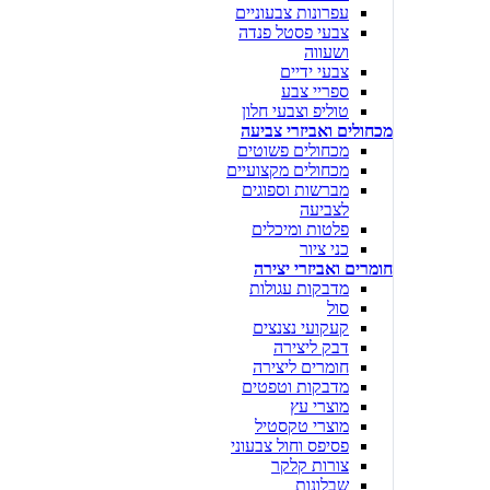
עפרונות צבעוניים
צבעי פסטל פנדה
ושעווה
צבעי ידיים
ספריי צבע
טוליפ וצבעי חלון
מכחולים ואביזרי צביעה
מכחולים פשוטים
מכחולים מקצועיים
מברשות וספוגים
לצביעה
פלטות ומיכלים
כני ציור
חומרים ואביזרי יצירה
מדבקות עגולות
סול
קעקועי נצנצים
דבק ליצירה
חומרים ליצירה
מדבקות וטפטים
מוצרי עץ
מוצרי טקסטיל
פסיפס וחול צבעוני
צורות קלקר
שבלונות