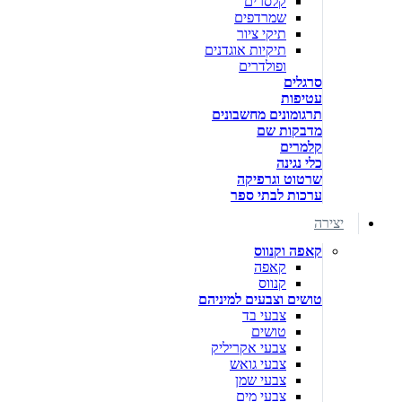
קלסרים
שמרדפים
תיקי ציור
תיקיות אוגדנים
ופולדרים
סרגלים
עטיפות
תרגומונים מחשבונים
מדבקות שם
קלמרים
כלי נגינה
שרטוט וגרפיקה
ערכות לבתי ספר
יצירה
קאפה וקנווס
קאפה
קנווס
טושים וצבעים למיניהם
צבעי בד
טושים
צבעי אקריליק
צבעי גואש
צבעי שמן
צבעי מים