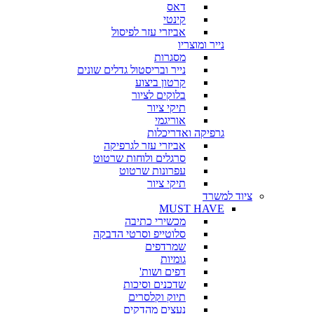
דאס
קינטי
אביזרי עזר לפיסול
נייר ומוצריו
מסגרות
נייר ובריסטול גדלים שונים
קרטון ביצוע
בלוקים לציור
תיקי ציור
אוריגמי
גרפיקה ואדריכלות
אביזרי עזר לגרפיקה
סרגלים ולוחות שרטוט
עפרונות שרטוט
תיקי ציור
ציוד למשרד
MUST HAVE
מכשירי כתיבה
סלוטייפ וסרטי הדבקה
שמרדפים
גומיות
דפים ושות'
שדכנים וסיכות
תיוק וקלסרים
נעצים מהדקים