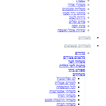
כפפות
מטהרי אוויר
מטליות ומגבונים
מתקני נייר וסבון
ניירות לנגוב
פחים וסלים
פינת קפה
שקיות אוכל ואשפה
משחקים
משחקים וצעצועים
כדורים
מדענים צעירים
משחקי חצר
מתנות לימי הולדת
ספורט ביתי
משחקים
לגו ופליימוביל
לומדים אנגלית
לכל המשפחה
משחקי אסטרטגיה
משחקי דמיון
משחקי הרכבות ומגנט
משחקי חברה