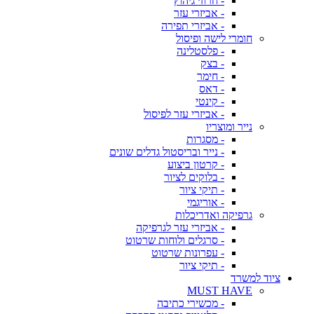
- חרוזי גיהוץ
- אביזרי עזר
- אביזרי תפירה
חומרי לישה ופיסול
- פלסטלינה
- בצק
- חימר
- דאס
- קינטי
- אביזרי עזר לפיסול
נייר ומוצריו
- מסגרות
- נייר ובריסטול גדלים שונים
- קרטון ביצוע
- בלוקים לציור
- תיקי ציור
- אוריגמי
גרפיקה ואדריכלות
- אביזרי עזר לגרפיקה
- סרגלים ולוחות שרטוט
- עפרונות שרטוט
- תיקי ציור
ציוד למשרד
MUST HAVE
- מכשירי כתיבה