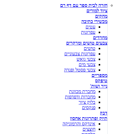
חזרה לבית ספר עם דף רם
ציוד למורים
מחקים
מכשירי כתיבה
עטים
עפרונות
מחדדים
צבעים טושים ומרקרים
טושים
עפרונות צבעוניים
צבעי גואש
צבעי מים
צבעי פסטל ופנדה
מספריים
טיפקס
נייר ושות'
מחברת מכוונת
מחברות ודפדפות
בלוק ציור
פנקסים
דבק
תיוק ופתרונות אחסון
אינדקס והרמוניקה
חוצצים