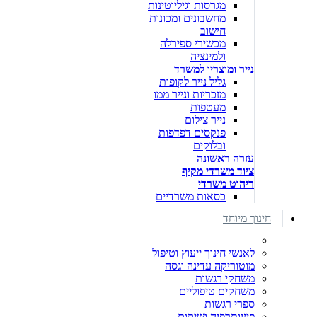
מגרסות וגיליוטינות
מחשבונים ומכונות
חישוב
מכשירי ספירלה
ולמינציה
נייר ומוצריו למשרד
גליל נייר לקופות
מזכריות ונייר ממו
מעטפות
נייר צילום
פנקסים דפדפות
ובלוקים
עזרה ראשונה
ציוד משרדי מקיף
ריהוט משרדי
כסאות משרדיים
חינוך מיוחד
לאנשי חינוך ייעוץ וטיפול
מוטוריקה עדינה וגסה
משחקי רגשות
משחקים טיפוליים
ספרי רגשות
פיזיותרפיה ושיקום