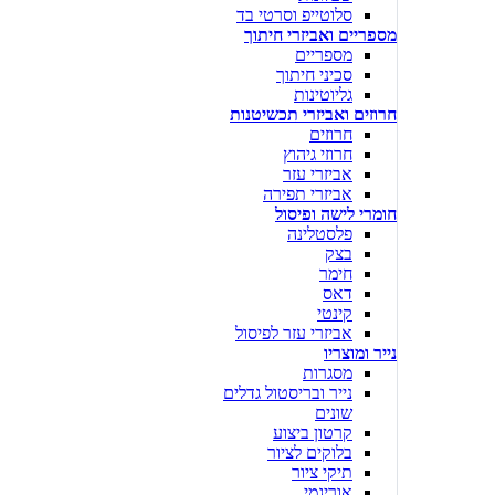
סלוטייפ וסרטי בד
מספריים ואביזרי חיתוך
מספריים
סכיני חיתוך
גליוטינות
חרוזים ואביזרי תכשיטנות
חרוזים
חרוזי גיהוץ
אביזרי עזר
אביזרי תפירה
חומרי לישה ופיסול
פלסטלינה
בצק
חימר
דאס
קינטי
אביזרי עזר לפיסול
נייר ומוצריו
מסגרות
נייר ובריסטול גדלים
שונים
קרטון ביצוע
בלוקים לציור
תיקי ציור
אוריגמי