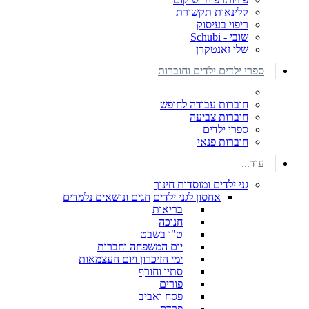
קלינאות תקשורת
ריפוי בעיסוק
שובי - Schubi
שלי זאנטקרן
ספרי ילדים ילדים וחוברות
חוברות עבודה לחופש
חוברות צביעה
ספרי ילדים
חוברות פנאי
עוד...
גני ילדים ומוסדות חינוך
אחסון לגני ילדים
חגים ונושאים נלמדים
בריאות
חנוכה
ט"ו בשבט
יום המשפחה וחברות
ימי הזיכרון ויום העצמאות
סתיו וחורף
פורים
פסח ואביב
פרדס