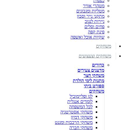
כפפות
מטהרי אוויר
מטליות ומגבונים
מתקני נייר וסבון
ניירות לנגוב
פחים וסלים
פינת קפה
שקיות אוכל ואשפה
משחקים
משחקים וצעצועים
כדורים
מדענים צעירים
משחקי חצר
מתנות לימי הולדת
ספורט ביתי
משחקים
לגו ופליימוביל
לומדים אנגלית
לכל המשפחה
משחקי אסטרטגיה
משחקי דמיון
משחקי הרכבות ומגנט
משחקי חברה