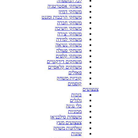
לכל המשפחה
משחקי אסטרטגיה
משחקי דמיון
משחקי הרכבות ומגנט
משחקי חברה
משחקי חשיבה
משחקי יצירה
משחקי למידה
משחקי נשיאה
משחקי פעולה
משחקי קלפים
משחקים דידקטיים
משחקים קלאסיים
פאזלים
קוביות משחק
קוסמים
צעצועים
בובות
גלגלים
כלי נגינה
מכוניות
משפחת סילבניאן
צעצועים מעץ
שולחנות משחק
שונות