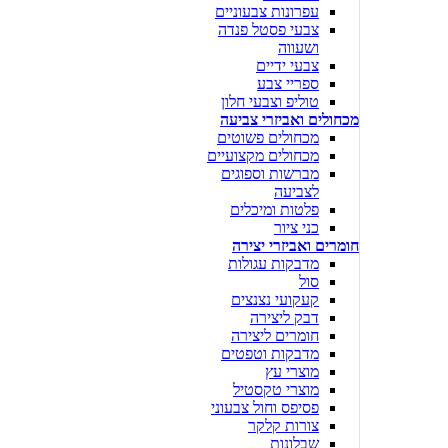
עפרונות צבעוניים
צבעי פסטל פנדה
ושעווה
צבעי ידיים
ספריי צבע
טוליפ וצבעי חלון
מכחולים ואביזרי צביעה
מכחולים פשוטים
מכחולים מקצועיים
מברשות וספוגים
לצביעה
פלטות ומיכלים
כני ציור
חומרים ואביזרי יצירה
מדבקות עגולות
סול
קעקועי נצנצים
דבק ליצירה
חומרים ליצירה
מדבקות וטפטים
מוצרי עץ
מוצרי טקסטיל
פסיפס וחול צבעוני
צורות קלקר
שבלונות