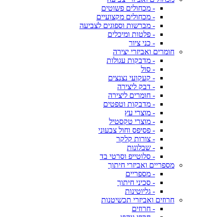
- מכחולים פשוטים
- מכחולים מקצועיים
- מברשות וספוגים לצביעה
- פלטות ומיכלים
- כני ציור
חומרים ואביזרי יצירה
- מדבקות עגולות
- סול
- קעקועי נצנצים
- דבק ליצירה
- חומרים ליצירה
- מדבקות וטפטים
- מוצרי עץ
- מוצרי טקסטיל
- פסיפס וחול צבעוני
- צורות קלקר
- שבלונות
- סלוטייפ וסרטי בד
מספריים ואביזרי חיתוך
- מספריים
- סכיני חיתוך
- גליוטינות
חרוזים ואביזרי תכשיטנות
- חרוזים