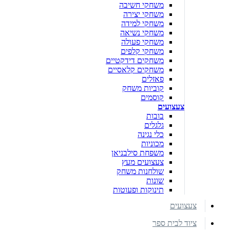
משחקי חשיבה
משחקי יצירה
משחקי למידה
משחקי נשיאה
משחקי פעולה
משחקי קלפים
משחקים דידקטיים
משחקים קלאסיים
פאזלים
קוביות משחק
קוסמים
צעצועים
בובות
גלגלים
כלי נגינה
מכוניות
משפחת סילבניאן
צעצועים מעץ
שולחנות משחק
שונות
תינוקות ופעוטות
צעצועים
ציוד לבית ספר