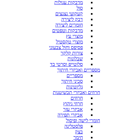
מדבקות עגולות
סול
קעקועי נצנצים
דבק ליצירה
חומרים ליצירה
מדבקות וטפטים
מוצרי עץ
מוצרי טקסטיל
פסיפס וחול צבעוני
צורות קלקר
שבלונות
סלוטייפ וסרטי בד
מספריים ואביזרי חיתוך
מספריים
סכיני חיתוך
גליוטינות
חרוזים ואביזרי תכשיטנות
חרוזים
חרוזי גיהוץ
אביזרי עזר
אביזרי תפירה
חומרי לישה ופיסול
פלסטלינה
בצק
חימר