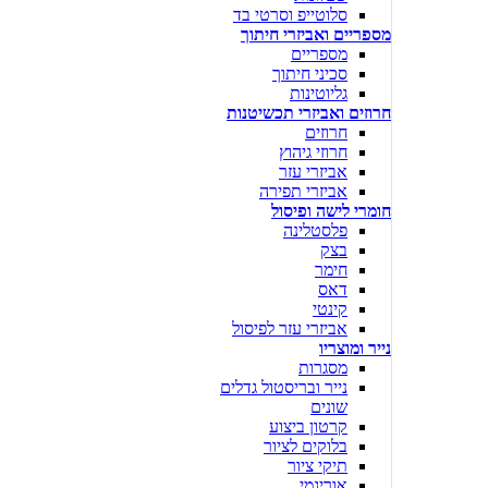
סלוטייפ וסרטי בד
מספריים ואביזרי חיתוך
מספריים
סכיני חיתוך
גליוטינות
חרוזים ואביזרי תכשיטנות
חרוזים
חרוזי גיהוץ
אביזרי עזר
אביזרי תפירה
חומרי לישה ופיסול
פלסטלינה
בצק
חימר
דאס
קינטי
אביזרי עזר לפיסול
נייר ומוצריו
מסגרות
נייר ובריסטול גדלים
שונים
קרטון ביצוע
בלוקים לציור
תיקי ציור
אוריגמי