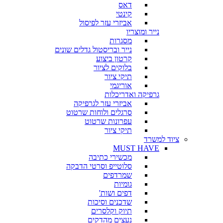
דאס
קינטי
אביזרי עזר לפיסול
נייר ומוצריו
מסגרות
נייר ובריסטול גדלים שונים
קרטון ביצוע
בלוקים לציור
תיקי ציור
אוריגמי
גרפיקה ואדריכלות
אביזרי עזר לגרפיקה
סרגלים ולוחות שרטוט
עפרונות שרטוט
תיקי ציור
ציוד למשרד
MUST HAVE
מכשירי כתיבה
סלוטייפ וסרטי הדבקה
שמרדפים
גומיות
דפים ושות'
שדכנים וסיכות
תיוק וקלסרים
נעצים מהדקים