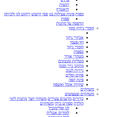
רגשות
תיאטרון
מפות
פינות פעילות בגן
פסי קישוט
ריהוט לגן ולכיתה
ספות
הדפסה על מתנות
חומרי ניקיון ומזון
אביזרי ניקוי
חד-פעמי
חומרי ניקוי
כפפות
מטהרי אוויר
מטליות ומגבונים
מתקני נייר וסבון
ניירות לנגוב
פחים וסלים
פינת קפה
שקיות אוכל ואשפה
משחקים
משחקים וצעצועים
כדורים
מדענים צעירים
משחקי חצר
מתנות לימי
הולדת
ספורט ביתי
משחקים
לגו ופליימוביל
לומדים אנגלית