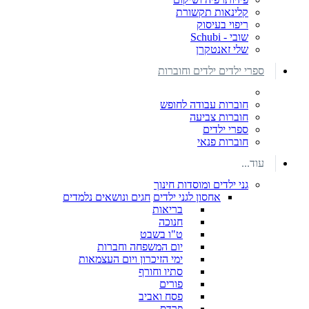
קלינאות תקשורת
ריפוי בעיסוק
שובי - Schubi
שלי זאנטקרן
ספרי ילדים ילדים וחוברות
חוברות עבודה לחופש
חוברות צביעה
ספרי ילדים
חוברות פנאי
עוד...
גני ילדים ומוסדות חינוך
אחסון לגני ילדים
חגים ונושאים נלמדים
בריאות
חנוכה
ט"ו בשבט
יום המשפחה וחברות
ימי הזיכרון ויום העצמאות
סתיו וחורף
פורים
פסח ואביב
פרדס