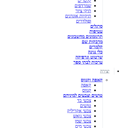
קלסרים
שמרדפים
תיקי ציור
תיקיות אוגדנים
ופולדרים
סרגלים
עטיפות
תרגומונים מחשבונים
מדבקות שם
קלמרים
כלי נגינה
שרטוט וגרפיקה
ערכות לבתי ספר
יצירה
קאפה וקנווס
קאפה
קנווס
טושים וצבעים למיניהם
צבעי בד
טושים
צבעי אקריליק
צבעי גואש
צבעי שמן
צבעי מים