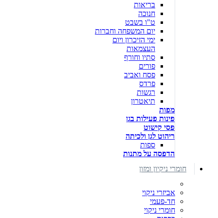
בריאות
חנוכה
ט"ו בשבט
יום המשפחה וחברות
ימי הזיכרון ויום
העצמאות
סתיו וחורף
פורים
פסח ואביב
פרדס
רגשות
תיאטרון
מפות
פינות פעילות בגן
פסי קישוט
ריהוט לגן ולכיתה
ספות
הדפסה על מתנות
חומרי ניקיון ומזון
אביזרי ניקוי
חד-פעמי
חומרי ניקוי