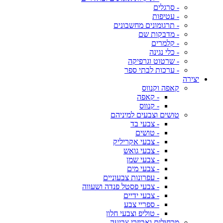
- סרגלים
- עטיפות
- תרגומונים מחשבונים
- מדבקות שם
- קלמרים
- כלי נגינה
- שרטוט וגרפיקה
- ערכות לבתי ספר
יצירה
קאפה וקנווס
- קאפה
- קנווס
טושים וצבעים למיניהם
- צבעי בד
- טושים
- צבעי אקריליק
- צבעי גואש
- צבעי שמן
- צבעי מים
- עפרונות צבעוניים
- צבעי פסטל פנדה ושעווה
- צבעי ידיים
- ספריי צבע
- טוליפ וצבעי חלון
מכחולים ואביזרי צביעה