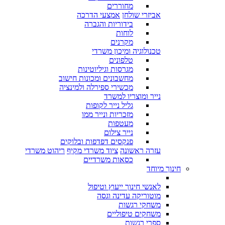
מחוררים
אביזרי שולחן
אמצעי הדרכה
בידוריות והגברה
לוחות
מקרנים
טכנולוגיה ומיכון משרדי
טלפונים
מגרסות וגיליוטינות
מחשבונים ומכונות חישוב
מכשירי ספירלה ולמינציה
נייר ומוצריו למשרד
גליל נייר לקופות
מזכריות ונייר ממו
מעטפות
נייר צילום
פנקסים דפדפות ובלוקים
עזרה ראשונה
ציוד משרדי מקיף
ריהוט משרדי
כסאות משרדיים
חינוך מיוחד
לאנשי חינוך ייעוץ וטיפול
מוטוריקה עדינה וגסה
משחקי רגשות
משחקים טיפוליים
ספרי רגשות