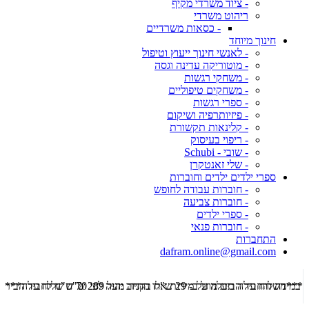
- ציוד משרדי מקיף
ריהוט משרדי
- כסאות משרדיים
חינוך מיוחד
- לאנשי חינוך ייעוץ וטיפול
- מוטוריקה עדינה וגסה
- משחקי רגשות
- משחקים טיפוליים
- ספרי רגשות
- פיזיותרפיה ושיקום
- קלינאות תקשורת
- ריפוי בעיסוק
- שובי - Schubi
- שלי זאנטקרן
ספרי ילדים ילדים וחוברות
- חוברות עבודה לחופש
- חוברות צביעה
- ספרי ילדים
- חוברות פנאי
התחברות
dafram.online@gmail.com
***משלוח עד הבית מוזל ב- 29 ש"ח בקניה מעל 289 ש"ח שליח עד הבית ***
***מש