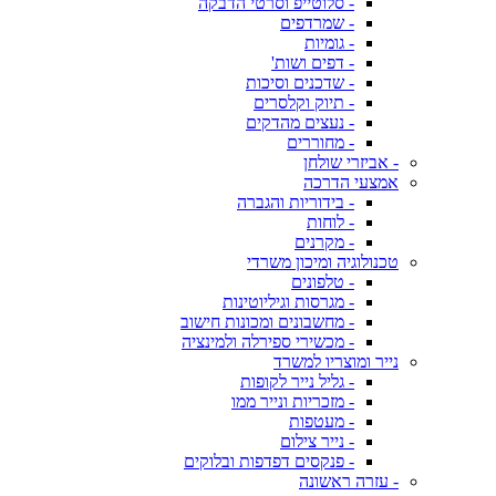
- סלוטייפ וסרטי הדבקה
- שמרדפים
- גומיות
- דפים ושות'
- שדכנים וסיכות
- תיוק וקלסרים
- נעצים מהדקים
- מחוררים
- אביזרי שולחן
אמצעי הדרכה
- בידוריות והגברה
- לוחות
- מקרנים
טכנולוגיה ומיכון משרדי
- טלפונים
- מגרסות וגיליוטינות
- מחשבונים ומכונות חישוב
- מכשירי ספירלה ולמינציה
נייר ומוצריו למשרד
- גליל נייר לקופות
- מזכריות ונייר ממו
- מעטפות
- נייר צילום
- פנקסים דפדפות ובלוקים
- עזרה ראשונה