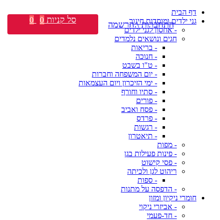
דף הבית
סל קניות
0
0
גני ילדים ומוסדות חינוך
התחברות \ הרשמה
- אחסון לגני ילדים
חגים ונושאים נלמדים
- בריאות
- חנוכה
- ט"ו בשבט
- יום המשפחה וחברות
- ימי הזיכרון ויום העצמאות
- סתיו וחורף
- פורים
- פסח ואביב
- פרדס
- רגשות
- תיאטרון
- מפות
- פינות פעילות בגן
- פסי קישוט
ריהוט לגן ולכיתה
- ספות
- הדפסה על מתנות
חומרי ניקיון ומזון
- אביזרי ניקוי
- חד-פעמי