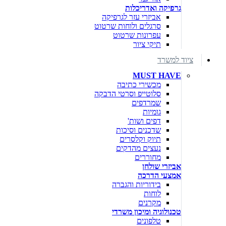
גרפיקה ואדריכלות
אביזרי עזר לגרפיקה
סרגלים ולוחות שרטוט
עפרונות שרטוט
תיקי ציור
ציוד למשרד
MUST HAVE
מכשירי כתיבה
סלוטייפ וסרטי הדבקה
שמרדפים
גומיות
דפים ושות'
שדכנים וסיכות
תיוק וקלסרים
נעצים מהדקים
מחוררים
אביזרי שולחן
אמצעי הדרכה
בידוריות והגברה
לוחות
מקרנים
טכנולוגיה ומיכון משרדי
טלפונים