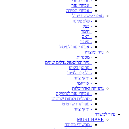
- חרוזי גיהוץ
- אביזרי עזר
- אביזרי תפירה
חומרי לישה ופיסול
- פלסטלינה
- בצק
- חימר
- דאס
- קינטי
- אביזרי עזר לפיסול
נייר ומוצריו
- מסגרות
- נייר ובריסטול גדלים שונים
- קרטון ביצוע
- בלוקים לציור
- תיקי ציור
- אוריגמי
גרפיקה ואדריכלות
- אביזרי עזר לגרפיקה
- סרגלים ולוחות שרטוט
- עפרונות שרטוט
- תיקי ציור
ציוד למשרד
MUST HAVE
- מכשירי כתיבה