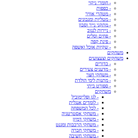
- חומרי ניקוי
- כפפות
- מטהרי אוויר
- מטליות ומגבונים
- מתקני נייר וסבון
- ניירות לנגוב
- פחים וסלים
- פינת קפה
- שקיות אוכל ואשפה
משחקים
משחקים וצעצועים
- כדורים
- מדענים צעירים
- משחקי חצר
- מתנות לימי הולדת
- ספורט ביתי
משחקים
- לגו ופליימוביל
- לומדים אנגלית
- לכל המשפחה
- משחקי אסטרטגיה
- משחקי דמיון
- משחקי הרכבות ומגנט
- משחקי חברה
- משחקי חשיבה