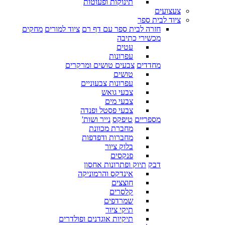
תינוקות ופעוטות
צעצועים
ציוד לבית ספר
חזרה לבית ספר עם דף רם
ציוד למורים
מחקים
מכשירי כתיבה
עטים
עפרונות
מחדדים
צבעים טושים ומרקרים
טושים
עפרונות צבעוניים
צבעי גואש
צבעי מים
צבעי פסטל ופנדה
מספריים
טיפקס
נייר ושות'
מחברת מכוונת
מחברות ודפדפות
בלוק ציור
פנקסים
דבק
תיוק ופתרונות אחסון
אינדקס והרמוניקה
חוצצים
קלסרים
שמרדפים
תיקי ציור
תיקיות אוגדנים ופולדרים