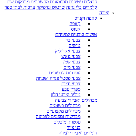
סרגלים
עטיפות
תרגומונים מחשבונים
מדבקות שם
קלמרים
כלי נגינה
שרטוט וגרפיקה
ערכות לבתי ספר
יצירה
קאפה וקנווס
קאפה
קנווס
טושים וצבעים למיניהם
צבעי בד
טושים
צבעי אקריליק
צבעי גואש
צבעי שמן
צבעי מים
עפרונות צבעוניים
צבעי פסטל פנדה ושעווה
צבעי ידיים
ספריי צבע
טוליפ וצבעי חלון
מכחולים ואביזרי צביעה
מכחולים פשוטים
מכחולים מקצועיים
מברשות וספוגים לצביעה
פלטות ומיכלים
כני ציור
חומרים ואביזרי יצירה