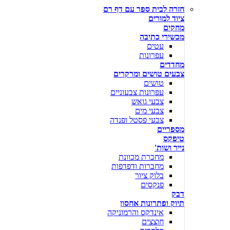
חזרה לבית ספר עם דף רם
ציוד למורים
מחקים
מכשירי כתיבה
עטים
עפרונות
מחדדים
צבעים טושים ומרקרים
טושים
עפרונות צבעוניים
צבעי גואש
צבעי מים
צבעי פסטל ופנדה
מספריים
טיפקס
נייר ושות'
מחברת מכוונת
מחברות ודפדפות
בלוק ציור
פנקסים
דבק
תיוק ופתרונות אחסון
אינדקס והרמוניקה
חוצצים