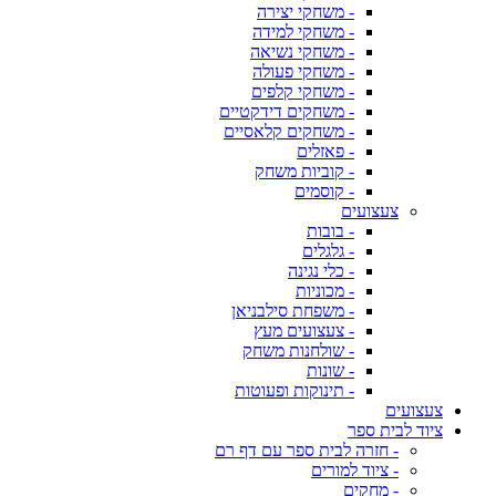
- משחקי יצירה
- משחקי למידה
- משחקי נשיאה
- משחקי פעולה
- משחקי קלפים
- משחקים דידקטיים
- משחקים קלאסיים
- פאזלים
- קוביות משחק
- קוסמים
צעצועים
- בובות
- גלגלים
- כלי נגינה
- מכוניות
- משפחת סילבניאן
- צעצועים מעץ
- שולחנות משחק
- שונות
- תינוקות ופעוטות
צעצועים
ציוד לבית ספר
- חזרה לבית ספר עם דף רם
- ציוד למורים
- מחקים