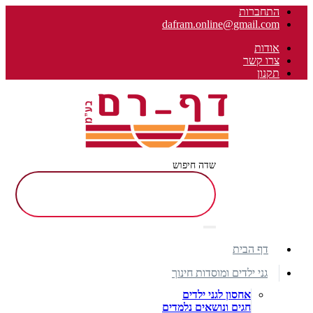
התחברות
dafram.online@gmail.com
אודות
צרו קשר
תקנון
שדה חיפוש
דף הבית
גני ילדים ומוסדות חינוך
אחסון לגני ילדים
חגים ונושאים נלמדים