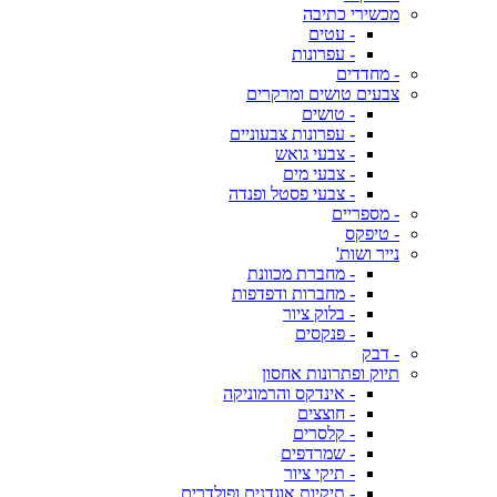
מכשירי כתיבה
- עטים
- עפרונות
- מחדדים
צבעים טושים ומרקרים
- טושים
- עפרונות צבעוניים
- צבעי גואש
- צבעי מים
- צבעי פסטל ופנדה
- מספריים
- טיפקס
נייר ושות'
- מחברת מכוונת
- מחברות ודפדפות
- בלוק ציור
- פנקסים
- דבק
תיוק ופתרונות אחסון
- אינדקס והרמוניקה
- חוצצים
- קלסרים
- שמרדפים
- תיקי ציור
- תיקיות אוגדנים ופולדרים