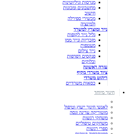
מגרסות וגיליוטינות
מחשבונים ומכונות
חישוב
מכשירי ספירלה
ולמינציה
נייר ומוצריו למשרד
גליל נייר לקופות
מזכריות ונייר ממו
מעטפות
נייר צילום
פנקסים דפדפות
ובלוקים
עזרה ראשונה
ציוד משרדי מקיף
ריהוט משרדי
כסאות משרדיים
חינוך מיוחד
לאנשי חינוך ייעוץ וטיפול
מוטוריקה עדינה וגסה
משחקי רגשות
משחקים טיפוליים
ספרי רגשות
פיזיותרפיה ושיקום