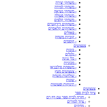
- משחקי יצירה
- משחקי למידה
- משחקי נשיאה
- משחקי פעולה
- משחקי קלפים
- משחקים דידקטיים
- משחקים קלאסיים
- פאזלים
- קוביות משחק
- קוסמים
צעצועים
- בובות
- גלגלים
- כלי נגינה
- מכוניות
- משפחת סילבניאן
- צעצועים מעץ
- שולחנות משחק
- שונות
- תינוקות ופעוטות
צעצועים
ציוד לבית ספר
- חזרה לבית ספר עם דף רם
- ציוד למורים
- מחקים