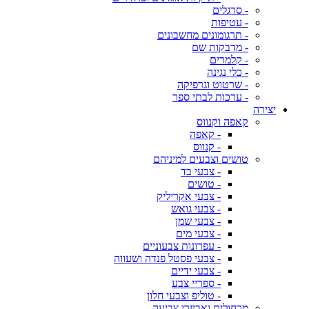
- סרגלים
- עטיפות
- תרגומונים מחשבונים
- מדבקות שם
- קלמרים
- כלי נגינה
- שרטוט וגרפיקה
- ערכות לבתי ספר
יצירה
קאפה וקנווס
- קאפה
- קנווס
טושים וצבעים למיניהם
- צבעי בד
- טושים
- צבעי אקריליק
- צבעי גואש
- צבעי שמן
- צבעי מים
- עפרונות צבעוניים
- צבעי פסטל פנדה ושעווה
- צבעי ידיים
- ספריי צבע
- טוליפ וצבעי חלון
מכחולים ואביזרי צביעה