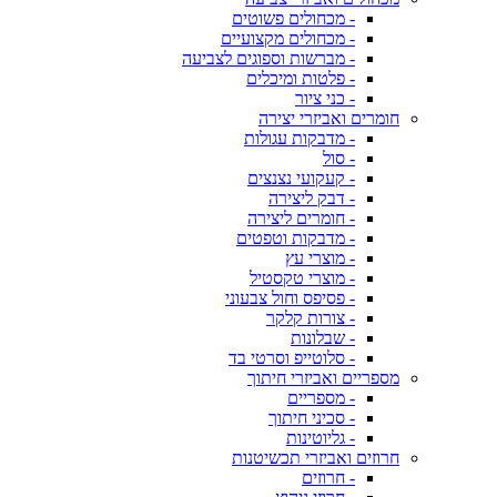
- מכחולים פשוטים
- מכחולים מקצועיים
- מברשות וספוגים לצביעה
- פלטות ומיכלים
- כני ציור
חומרים ואביזרי יצירה
- מדבקות עגולות
- סול
- קעקועי נצנצים
- דבק ליצירה
- חומרים ליצירה
- מדבקות וטפטים
- מוצרי עץ
- מוצרי טקסטיל
- פסיפס וחול צבעוני
- צורות קלקר
- שבלונות
- סלוטייפ וסרטי בד
מספריים ואביזרי חיתוך
- מספריים
- סכיני חיתוך
- גליוטינות
חרוזים ואביזרי תכשיטנות
- חרוזים