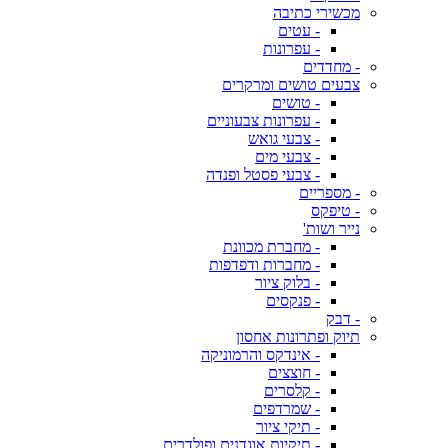
מכשירי כתיבה
- עטים
- עפרונות
- מחדדים
צבעים טושים ומרקרים
- טושים
- עפרונות צבעוניים
- צבעי גואש
- צבעי מים
- צבעי פסטל ופנדה
- מספריים
- טיפקס
נייר ושות'
- מחברת מכוונת
- מחברות ודפדפות
- בלוק ציור
- פנקסים
- דבק
תיוק ופתרונות אחסון
- אינדקס והרמוניקה
- חוצצים
- קלסרים
- שמרדפים
- תיקי ציור
- תיקיות אוגדנים ופולדרים