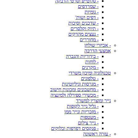
- סלוטייפ וסרטי הדבקה
- שמרדפים
- גומיות
- דפים ושות'
- שדכנים וסיכות
- תיוק וקלסרים
- נעצים מהדקים
- מחוררים
- אביזרי שולחן
אמצעי הדרכה
- בידוריות והגברה
- לוחות
- מקרנים
טכנולוגיה ומיכון משרדי
- טלפונים
- מגרסות וגיליוטינות
- מחשבונים ומכונות חישוב
- מכשירי ספירלה ולמינציה
נייר ומוצריו למשרד
- גליל נייר לקופות
- מזכריות ונייר ממו
- מעטפות
- נייר צילום
- פנקסים דפדפות ובלוקים
- עזרה ראשונה