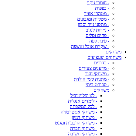
- חומרי ניקוי
- כפפות
- מטהרי אוויר
- מטליות ומגבונים
- מתקני נייר וסבון
- ניירות לנגוב
- פחים וסלים
- פינת קפה
- שקיות אוכל ואשפה
משחקים
משחקים וצעצועים
- כדורים
- מדענים צעירים
- משחקי חצר
- מתנות לימי הולדת
- ספורט ביתי
משחקים
- לגו ופליימוביל
- לומדים אנגלית
- לכל המשפחה
- משחקי אסטרטגיה
- משחקי דמיון
- משחקי הרכבות ומגנט
- משחקי חברה
- משחקי חשיבה