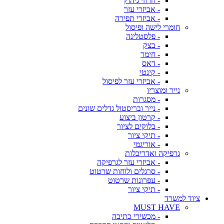
- חרוזי גיהוץ
- אביזרי עזר
- אביזרי תפירה
חומרי לישה ופיסול
- פלסטלינה
- בצק
- חימר
- דאס
- קינטי
- אביזרי עזר לפיסול
נייר ומוצריו
- מסגרות
- נייר ובריסטול גדלים שונים
- קרטון ביצוע
- בלוקים לציור
- תיקי ציור
- אוריגמי
גרפיקה ואדריכלות
- אביזרי עזר לגרפיקה
- סרגלים ולוחות שרטוט
- עפרונות שרטוט
- תיקי ציור
ציוד למשרד
MUST HAVE
- מכשירי כתיבה