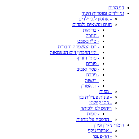
דף הבית
גני ילדים ומוסדות חינוך
- אחסון לגני ילדים
חגים ונושאים נלמדים
- בריאות
- חנוכה
- ט"ו בשבט
- יום המשפחה וחברות
- ימי הזיכרון ויום העצמאות
- סתיו וחורף
- פורים
- פסח ואביב
- פרדס
- רגשות
- תיאטרון
- מפות
- פינות פעילות בגן
- פסי קישוט
ריהוט לגן ולכיתה
- ספות
- הדפסה על מתנות
חומרי ניקיון ומזון
- אביזרי ניקוי
- חד-פעמי