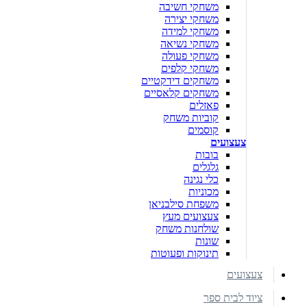
משחקי חשיבה
משחקי יצירה
משחקי למידה
משחקי נשיאה
משחקי פעולה
משחקי קלפים
משחקים דידקטיים
משחקים קלאסיים
פאזלים
קוביות משחק
קוסמים
צעצועים
בובות
גלגלים
כלי נגינה
מכוניות
משפחת סילבניאן
צעצועים מעץ
שולחנות משחק
שונות
תינוקות ופעוטות
צעצועים
ציוד לבית ספר