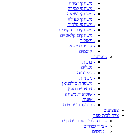
- משחקי יצירה
- משחקי למידה
- משחקי נשיאה
- משחקי פעולה
- משחקי קלפים
- משחקים דידקטיים
- משחקים קלאסיים
- פאזלים
- קוביות משחק
- קוסמים
צעצועים
- בובות
- גלגלים
- כלי נגינה
- מכוניות
- משפחת סילבניאן
- צעצועים מעץ
- שולחנות משחק
- שונות
- תינוקות ופעוטות
צעצועים
ציוד לבית ספר
- חזרה לבית ספר עם דף רם
- ציוד למורים
- מחקים