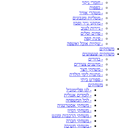
- חומרי ניקוי
- כפפות
- מטהרי אוויר
- מטליות ומגבונים
- מתקני נייר וסבון
- ניירות לנגוב
- פחים וסלים
- פינת קפה
- שקיות אוכל ואשפה
משחקים
משחקים וצעצועים
- כדורים
- מדענים צעירים
- משחקי חצר
- מתנות לימי הולדת
- ספורט ביתי
משחקים
- לגו ופליימוביל
- לומדים אנגלית
- לכל המשפחה
- משחקי אסטרטגיה
- משחקי דמיון
- משחקי הרכבות ומגנט
- משחקי חברה
- משחקי חשיבה