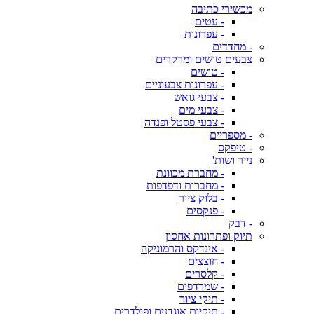
מכשירי כתיבה
- עטים
- עפרונות
- מחדדים
צבעים טושים ומרקרים
- טושים
- עפרונות צבעוניים
- צבעי גואש
- צבעי מים
- צבעי פסטל ופנדה
- מספריים
- טיפקס
נייר ושות'
- מחברת מכוונת
- מחברות ודפדפות
- בלוק ציור
- פנקסים
- דבק
תיוק ופתרונות אחסון
- אינדקס והרמוניקה
- חוצצים
- קלסרים
- שמרדפים
- תיקי ציור
- תיקיות אוגדנים ופולדרים