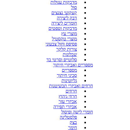
מדבקות עגולות
סול
קעקועי נצנצים
דבק ליצירה
חומרים ליצירה
מדבקות וטפטים
מוצרי עץ
מוצרי טקסטיל
פסיפס וחול צבעוני
צורות קלקר
שבלונות
סלוטייפ וסרטי בד
מספריים ואביזרי חיתוך
מספריים
סכיני חיתוך
גליוטינות
חרוזים ואביזרי תכשיטנות
חרוזים
חרוזי גיהוץ
אביזרי עזר
אביזרי תפירה
חומרי לישה ופיסול
פלסטלינה
בצק
חימר