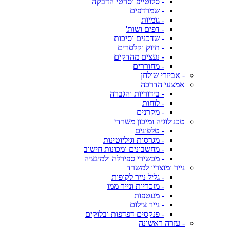
- סלוטייפ וסרטי הדבקה
- שמרדפים
- גומיות
- דפים ושות'
- שדכנים וסיכות
- תיוק וקלסרים
- נעצים מהדקים
- מחוררים
- אביזרי שולחן
אמצעי הדרכה
- בידוריות והגברה
- לוחות
- מקרנים
טכנולוגיה ומיכון משרדי
- טלפונים
- מגרסות וגיליוטינות
- מחשבונים ומכונות חישוב
- מכשירי ספירלה ולמינציה
נייר ומוצריו למשרד
- גליל נייר לקופות
- מזכריות ונייר ממו
- מעטפות
- נייר צילום
- פנקסים דפדפות ובלוקים
- עזרה ראשונה