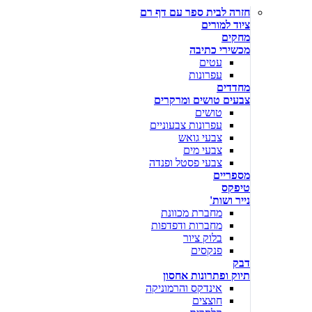
חזרה לבית ספר עם דף רם
ציוד למורים
מחקים
מכשירי כתיבה
עטים
עפרונות
מחדדים
צבעים טושים ומרקרים
טושים
עפרונות צבעוניים
צבעי גואש
צבעי מים
צבעי פסטל ופנדה
מספריים
טיפקס
נייר ושות'
מחברת מכוונת
מחברות ודפדפות
בלוק ציור
פנקסים
דבק
תיוק ופתרונות אחסון
אינדקס והרמוניקה
חוצצים