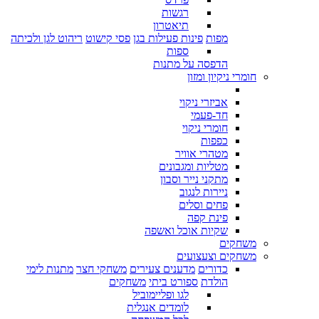
רגשות
תיאטרון
מפות
פינות פעילות בגן
פסי קישוט
ריהוט לגן ולכיתה
ספות
הדפסה על מתנות
חומרי ניקיון ומזון
אביזרי ניקוי
חד-פעמי
חומרי ניקוי
כפפות
מטהרי אוויר
מטליות ומגבונים
מתקני נייר וסבון
ניירות לנגוב
פחים וסלים
פינת קפה
שקיות אוכל ואשפה
משחקים
משחקים וצעצועים
כדורים
מדענים צעירים
משחקי חצר
מתנות לימי
הולדת
ספורט ביתי
משחקים
לגו ופליימוביל
לומדים אנגלית