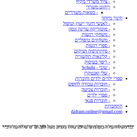
- ציוד משרדי מקיף
ריהוט משרדי
- כסאות משרדיים
חינוך מיוחד
- לאנשי חינוך ייעוץ וטיפול
- מוטוריקה עדינה וגסה
- משחקי רגשות
- משחקים טיפוליים
- ספרי רגשות
- פיזיותרפיה ושיקום
- קלינאות תקשורת
- ריפוי בעיסוק
- שובי - Schubi
- שלי זאנטקרן
ספרי ילדים ילדים וחוברות
- חוברות עבודה לחופש
- חוברות צביעה
- ספרי ילדים
- חוברות פנאי
התחברות
dafram.online@gmail.com
***משלוח עד הבית מוזל ב- 29 ש"ח בקניה מעל 289 ש"ח שליח עד הבית ***
***מש