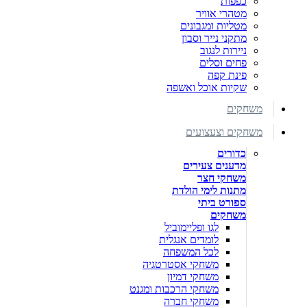
כפפות
מטהרי אוויר
מטליות ומגבונים
מתקני נייר וסבון
ניירות לנגוב
פחים וסלים
פינת קפה
שקיות אוכל ואשפה
משחקים
משחקים וצעצועים
כדורים
מדענים צעירים
משחקי חצר
מתנות לימי הולדת
ספורט ביתי
משחקים
לגו ופליימוביל
לומדים אנגלית
לכל המשפחה
משחקי אסטרטגיה
משחקי דמיון
משחקי הרכבות ומגנט
משחקי חברה