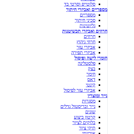
סלוטייפ וסרטי בד
מספריים ואביזרי חיתוך
מספריים
סכיני חיתוך
גליוטינות
חרוזים ואביזרי תכשיטנות
חרוזים
חרוזי גיהוץ
אביזרי עזר
אביזרי תפירה
חומרי לישה ופיסול
פלסטלינה
בצק
חימר
דאס
קינטי
אביזרי עזר לפיסול
נייר ומוצריו
מסגרות
נייר ובריסטול גדלים
שונים
קרטון ביצוע
בלוקים לציור
תיקי ציור
אוריגמי