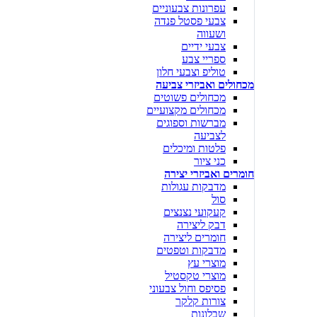
עפרונות צבעוניים
צבעי פסטל פנדה
ושעווה
צבעי ידיים
ספריי צבע
טוליפ וצבעי חלון
מכחולים ואביזרי צביעה
מכחולים פשוטים
מכחולים מקצועיים
מברשות וספוגים
לצביעה
פלטות ומיכלים
כני ציור
חומרים ואביזרי יצירה
מדבקות עגולות
סול
קעקועי נצנצים
דבק ליצירה
חומרים ליצירה
מדבקות וטפטים
מוצרי עץ
מוצרי טקסטיל
פסיפס וחול צבעוני
צורות קלקר
שבלונות