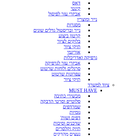
דאס
קינטי
אביזרי עזר לפיסול
נייר ומוצריו
מסגרות
נייר ובריסטול גדלים שונים
קרטון ביצוע
בלוקים לציור
תיקי ציור
אוריגמי
גרפיקה ואדריכלות
אביזרי עזר לגרפיקה
סרגלים ולוחות שרטוט
עפרונות שרטוט
תיקי ציור
ציוד למשרד
MUST HAVE
מכשירי כתיבה
סלוטייפ וסרטי הדבקה
שמרדפים
גומיות
דפים ושות'
שדכנים וסיכות
תיוק וקלסרים
נעצים מהדקים