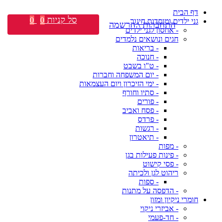
דף הבית
סל קניות
0
0
גני ילדים ומוסדות חינוך
התחברות \ הרשמה
- אחסון לגני ילדים
חגים ונושאים נלמדים
- בריאות
- חנוכה
- ט"ו בשבט
- יום המשפחה וחברות
- ימי הזיכרון ויום העצמאות
- סתיו וחורף
- פורים
- פסח ואביב
- פרדס
- רגשות
- תיאטרון
- מפות
- פינות פעילות בגן
- פסי קישוט
ריהוט לגן ולכיתה
- ספות
- הדפסה על מתנות
חומרי ניקיון ומזון
- אביזרי ניקוי
- חד-פעמי