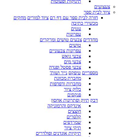
תינוקות ופעוטות
צעצועים
ציוד לבית ספר
חזרה לבית ספר עם דף רם
ציוד למורים
מחקים
מכשירי כתיבה
עטים
עפרונות
מחדדים
צבעים טושים ומרקרים
טושים
עפרונות צבעוניים
צבעי גואש
צבעי מים
צבעי פסטל ופנדה
מספריים
טיפקס
נייר ושות'
מחברת מכוונת
מחברות ודפדפות
בלוק ציור
פנקסים
דבק
תיוק ופתרונות אחסון
אינדקס והרמוניקה
חוצצים
קלסרים
שמרדפים
תיקי ציור
תיקיות אוגדנים ופולדרים