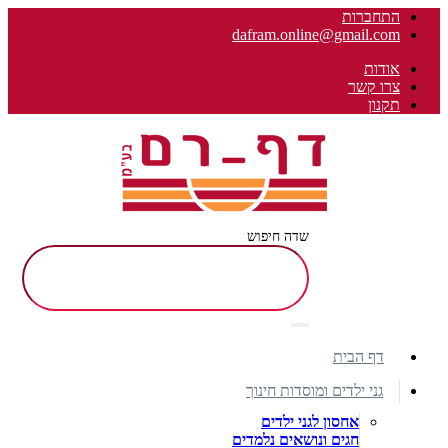
התחברות
dafram.online@gmail.com
אודות
צרו קשר
תקנון
שדה חיפוש
דף הבית
גני ילדים ומוסדות חינוך
אחסון לגני ילדים
חגים ונושאים נלמדים