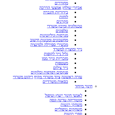
מחוררים
אביזרי שולחן
אמצעי הדרכה
בידוריות והגברה
לוחות
מקרנים
טכנולוגיה ומיכון משרדי
טלפונים
מגרסות וגיליוטינות
מחשבונים ומכונות חישוב
מכשירי ספירלה ולמינציה
נייר ומוצריו למשרד
גליל נייר לקופות
מזכריות ונייר ממו
מעטפות
נייר צילום
פנקסים דפדפות ובלוקים
עזרה ראשונה
ציוד משרדי מקיף
ריהוט משרדי
כסאות משרדיים
חינוך מיוחד
לאנשי חינוך ייעוץ וטיפול
מוטוריקה עדינה וגסה
משחקי רגשות
משחקים טיפוליים
ספרי רגשות