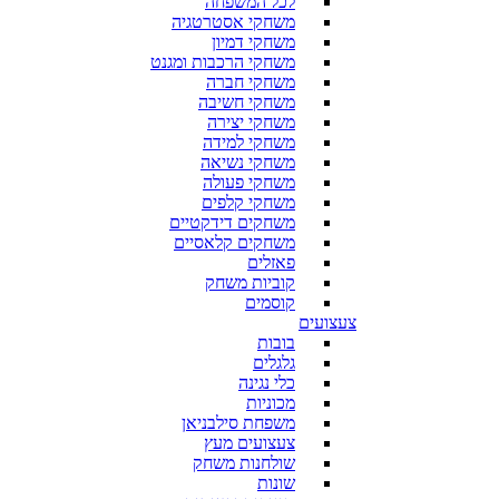
לכל המשפחה
משחקי אסטרטגיה
משחקי דמיון
משחקי הרכבות ומגנט
משחקי חברה
משחקי חשיבה
משחקי יצירה
משחקי למידה
משחקי נשיאה
משחקי פעולה
משחקי קלפים
משחקים דידקטיים
משחקים קלאסיים
פאזלים
קוביות משחק
קוסמים
צעצועים
בובות
גלגלים
כלי נגינה
מכוניות
משפחת סילבניאן
צעצועים מעץ
שולחנות משחק
שונות