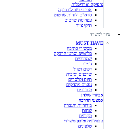
גרפיקה ואדריכלות
אביזרי עזר לגרפיקה
סרגלים ולוחות שרטוט
עפרונות שרטוט
תיקי ציור
ציוד למשרד
MUST HAVE
מכשירי כתיבה
סלוטייפ וסרטי הדבקה
שמרדפים
גומיות
דפים ושות'
שדכנים וסיכות
תיוק וקלסרים
נעצים מהדקים
מחוררים
אביזרי שולחן
אמצעי הדרכה
בידוריות והגברה
לוחות
מקרנים
טכנולוגיה ומיכון משרדי
טלפונים