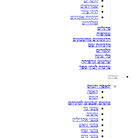
קלסרים
שמרדפים
תיקי ציור
תיקיות אוגדנים
ופולדרים
סרגלים
עטיפות
תרגומונים מחשבונים
מדבקות שם
קלמרים
כלי נגינה
שרטוט וגרפיקה
ערכות לבתי ספר
יצירה
קאפה וקנווס
קאפה
קנווס
טושים וצבעים למיניהם
צבעי בד
טושים
צבעי אקריליק
צבעי גואש
צבעי שמן
צבעי מים