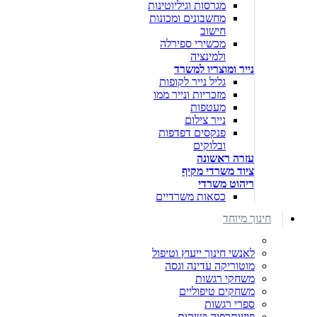
מגרסות וגיליוטינות
מחשבונים ומכונות
חישוב
מכשירי ספירלה
ולמינציה
נייר ומוצריו למשרד
גליל נייר לקופות
מזכריות ונייר ממו
מעטפות
נייר צילום
פנקסים דפדפות
ובלוקים
עזרה ראשונה
ציוד משרדי מקיף
ריהוט משרדי
כסאות משרדיים
חינוך מיוחד
לאנשי חינוך ייעוץ וטיפול
מוטוריקה עדינה וגסה
משחקי רגשות
משחקים טיפוליים
ספרי רגשות
פיזיותרפיה ושיקום