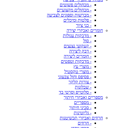
- מכחולים פשוטים
- מכחולים מקצועיים
- מברשות וספוגים לצביעה
- פלטות ומיכלים
- כני ציור
חומרים ואביזרי יצירה
- מדבקות עגולות
- סול
- קעקועי נצנצים
- דבק ליצירה
- חומרים ליצירה
- מדבקות וטפטים
- מוצרי עץ
- מוצרי טקסטיל
- פסיפס וחול צבעוני
- צורות קלקר
- שבלונות
- סלוטייפ וסרטי בד
מספריים ואביזרי חיתוך
- מספריים
- סכיני חיתוך
- גליוטינות
חרוזים ואביזרי תכשיטנות
- חרוזים