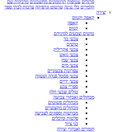
סרגלים
עטיפות
תרגומונים מחשבונים
מדבקות שם
קלמרים
כלי נגינה
שרטוט וגרפיקה
ערכות לבתי ספר
יצירה
קאפה וקנווס
קאפה
קנווס
טושים וצבעים למיניהם
צבעי בד
טושים
צבעי אקריליק
צבעי גואש
צבעי שמן
צבעי מים
עפרונות צבעוניים
צבעי פסטל פנדה ושעווה
צבעי ידיים
ספריי צבע
טוליפ וצבעי חלון
מכחולים ואביזרי צביעה
מכחולים פשוטים
מכחולים מקצועיים
מברשות וספוגים לצביעה
פלטות ומיכלים
כני ציור
חומרים ואביזרי יצירה