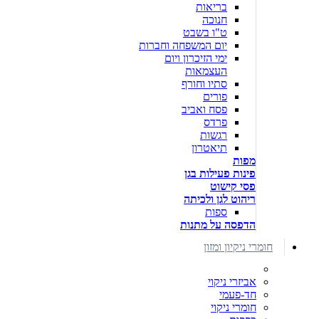
בריאות
חנוכה
ט"ו בשבט
יום המשפחה וחברות
ימי הזיכרון ויום
העצמאות
סתיו וחורף
פורים
פסח ואביב
פרדס
רגשות
תיאטרון
מפות
פינות פעילות בגן
פסי קישוט
ריהוט לגן ולכיתה
ספות
הדפסה על מתנות
חומרי ניקיון ומזון
אביזרי ניקוי
חד-פעמי
חומרי ניקוי