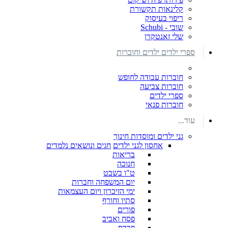
קלינאות תקשורת
ריפוי בעיסוק
שובי - Schubi
שלי זאנטקרן
ספרי ילדים ילדים וחוברות
חוברות עבודה לחופש
חוברות צביעה
ספרי ילדים
חוברות פנאי
עוד...
גני ילדים ומוסדות חינוך
אחסון לגני ילדים
חגים ונושאים נלמדים
בריאות
חנוכה
ט"ו בשבט
יום המשפחה וחברות
ימי הזיכרון ויום העצמאות
סתיו וחורף
פורים
פסח ואביב
פרדס