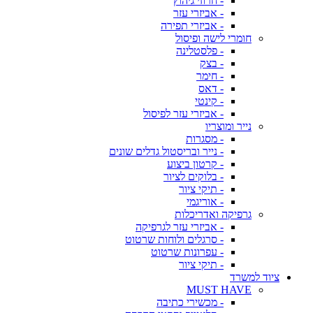
- חרוזי גיהוץ
- אביזרי עזר
- אביזרי תפירה
חומרי לישה ופיסול
- פלסטלינה
- בצק
- חימר
- דאס
- קינטי
- אביזרי עזר לפיסול
נייר ומוצריו
- מסגרות
- נייר ובריסטול גדלים שונים
- קרטון ביצוע
- בלוקים לציור
- תיקי ציור
- אוריגמי
גרפיקה ואדריכלות
- אביזרי עזר לגרפיקה
- סרגלים ולוחות שרטוט
- עפרונות שרטוט
- תיקי ציור
ציוד למשרד
MUST HAVE
- מכשירי כתיבה