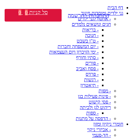
דף הבית
סל קניות
0
0
גני ילדים ומוסדות חינוך
התחברות \ הרשמה
- אחסון לגני ילדים
חגים ונושאים נלמדים
- בריאות
- חנוכה
- ט"ו בשבט
- יום המשפחה וחברות
- ימי הזיכרון ויום העצמאות
- סתיו וחורף
- פורים
- פסח ואביב
- פרדס
- רגשות
- תיאטרון
- מפות
- פינות פעילות בגן
- פסי קישוט
ריהוט לגן ולכיתה
- ספות
- הדפסה על מתנות
חומרי ניקיון ומזון
- אביזרי ניקוי
- חד-פעמי