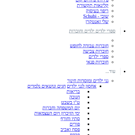
קלינאות תקשורת
ריפוי בעיסוק
שובי - Schubi
שלי זאנטקרן
ספרי ילדים ילדים וחוברות
חוברות עבודה לחופש
חוברות צביעה
ספרי ילדים
חוברות פנאי
עוד...
גני ילדים ומוסדות חינוך
אחסון לגני ילדים
חגים ונושאים נלמדים
בריאות
חנוכה
ט"ו בשבט
יום המשפחה וחברות
ימי הזיכרון ויום העצמאות
סתיו וחורף
פורים
פסח ואביב
פרדס