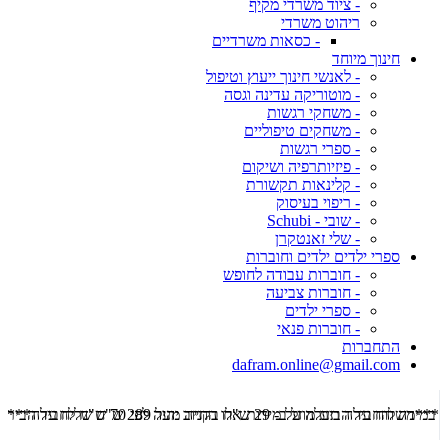
- ציוד משרדי מקיף
ריהוט משרדי
- כסאות משרדיים
חינוך מיוחד
- לאנשי חינוך ייעוץ וטיפול
- מוטוריקה עדינה וגסה
- משחקי רגשות
- משחקים טיפוליים
- ספרי רגשות
- פיזיותרפיה ושיקום
- קלינאות תקשורת
- ריפוי בעיסוק
- שובי - Schubi
- שלי זאנטקרן
ספרי ילדים ילדים וחוברות
- חוברות עבודה לחופש
- חוברות צביעה
- ספרי ילדים
- חוברות פנאי
התחברות
dafram.online@gmail.com
***משלוח עד הבית מוזל ב- 29 ש"ח בקניה מעל 289 ש"ח שליח עד הבית ***
***מש