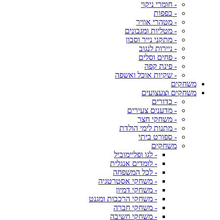
- חומרי ניקוי
- כפפות
- מטהרי אוויר
- מטליות ומגבונים
- מתקני נייר וסבון
- ניירות לנגוב
- פחים וסלים
- פינת קפה
- שקיות אוכל ואשפה
משחקים
משחקים וצעצועים
- כדורים
- מדענים צעירים
- משחקי חצר
- מתנות לימי הולדת
- ספורט ביתי
משחקים
- לגו ופליימוביל
- לומדים אנגלית
- לכל המשפחה
- משחקי אסטרטגיה
- משחקי דמיון
- משחקי הרכבות ומגנט
- משחקי חברה
- משחקי חשיבה