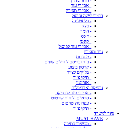
- חרוזי גיהוץ
- אביזרי עזר
- אביזרי תפירה
חומרי לישה ופיסול
- פלסטלינה
- בצק
- חימר
- דאס
- קינטי
- אביזרי עזר לפיסול
נייר ומוצריו
- מסגרות
- נייר ובריסטול גדלים שונים
- קרטון ביצוע
- בלוקים לציור
- תיקי ציור
- אוריגמי
גרפיקה ואדריכלות
- אביזרי עזר לגרפיקה
- סרגלים ולוחות שרטוט
- עפרונות שרטוט
- תיקי ציור
ציוד למשרד
MUST HAVE
- מכשירי כתיבה