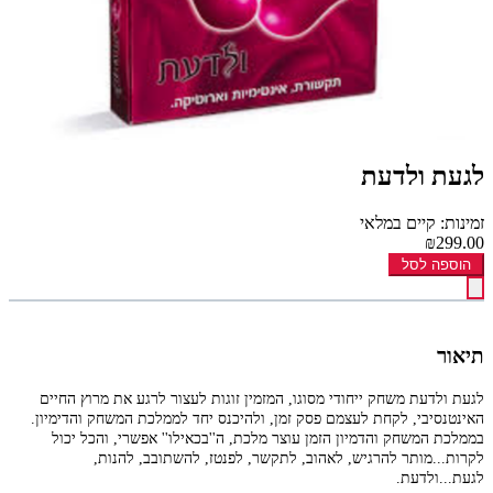
לגעת ולדעת
זמינות: קיים במלאי
₪299.00
הוספה לסל
תיאור
לגעת ולדעת משחק ייחודי מסוגו, המזמין זוגות לעצור לרגע את מרוץ החיים
האינטנסיבי, לקחת לעצמם פסק זמן, ולהיכנס יחד לממלכת המשחק והדימיון.
בממלכת המשחק והדמיון הזמן עוצר מלכת, ה''בכאילו'' אפשרי, והכל יכול
לקרות...מותר להרגיש, לאהוב, לתקשר, לפנטז, להשתובב, להנות,
לגעת...ולדעת.