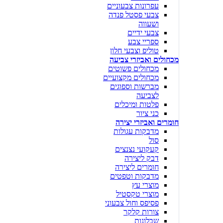
עפרונות צבעוניים
צבעי פסטל פנדה
ושעווה
צבעי ידיים
ספריי צבע
טוליפ וצבעי חלון
מכחולים ואביזרי צביעה
מכחולים פשוטים
מכחולים מקצועיים
מברשות וספוגים
לצביעה
פלטות ומיכלים
כני ציור
חומרים ואביזרי יצירה
מדבקות עגולות
סול
קעקועי נצנצים
דבק ליצירה
חומרים ליצירה
מדבקות וטפטים
מוצרי עץ
מוצרי טקסטיל
פסיפס וחול צבעוני
צורות קלקר
שבלונות