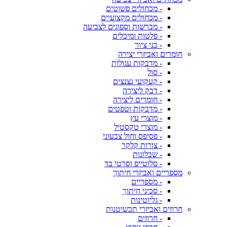
- מכחולים פשוטים
- מכחולים מקצועיים
- מברשות וספוגים לצביעה
- פלטות ומיכלים
- כני ציור
חומרים ואביזרי יצירה
- מדבקות עגולות
- סול
- קעקועי נצנצים
- דבק ליצירה
- חומרים ליצירה
- מדבקות וטפטים
- מוצרי עץ
- מוצרי טקסטיל
- פסיפס וחול צבעוני
- צורות קלקר
- שבלונות
- סלוטייפ וסרטי בד
מספריים ואביזרי חיתוך
- מספריים
- סכיני חיתוך
- גליוטינות
חרוזים ואביזרי תכשיטנות
- חרוזים