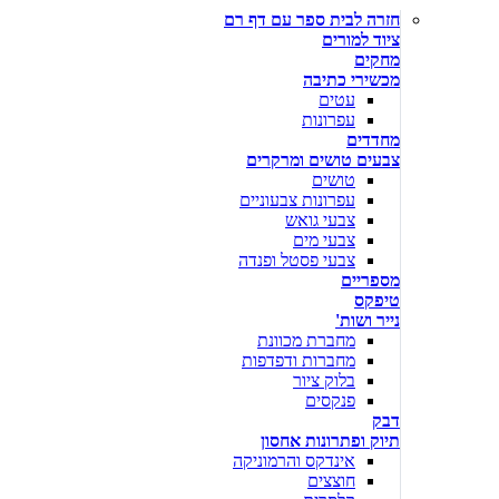
חזרה לבית ספר עם דף רם
ציוד למורים
מחקים
מכשירי כתיבה
עטים
עפרונות
מחדדים
צבעים טושים ומרקרים
טושים
עפרונות צבעוניים
צבעי גואש
צבעי מים
צבעי פסטל ופנדה
מספריים
טיפקס
נייר ושות'
מחברת מכוונת
מחברות ודפדפות
בלוק ציור
פנקסים
דבק
תיוק ופתרונות אחסון
אינדקס והרמוניקה
חוצצים