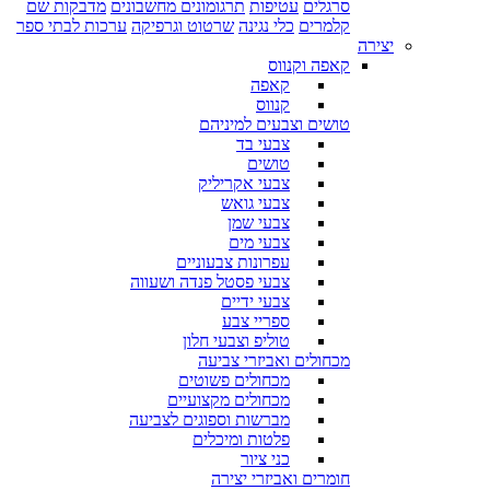
סרגלים
עטיפות
תרגומונים מחשבונים
מדבקות שם
קלמרים
כלי נגינה
שרטוט וגרפיקה
ערכות לבתי ספר
יצירה
קאפה וקנווס
קאפה
קנווס
טושים וצבעים למיניהם
צבעי בד
טושים
צבעי אקריליק
צבעי גואש
צבעי שמן
צבעי מים
עפרונות צבעוניים
צבעי פסטל פנדה ושעווה
צבעי ידיים
ספריי צבע
טוליפ וצבעי חלון
מכחולים ואביזרי צביעה
מכחולים פשוטים
מכחולים מקצועיים
מברשות וספוגים לצביעה
פלטות ומיכלים
כני ציור
חומרים ואביזרי יצירה