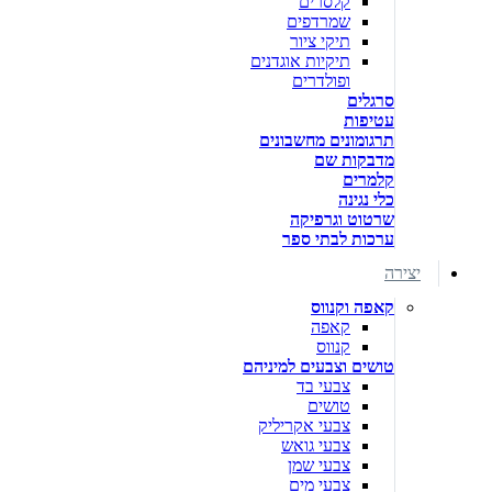
קלסרים
שמרדפים
תיקי ציור
תיקיות אוגדנים
ופולדרים
סרגלים
עטיפות
תרגומונים מחשבונים
מדבקות שם
קלמרים
כלי נגינה
שרטוט וגרפיקה
ערכות לבתי ספר
יצירה
קאפה וקנווס
קאפה
קנווס
טושים וצבעים למיניהם
צבעי בד
טושים
צבעי אקריליק
צבעי גואש
צבעי שמן
צבעי מים