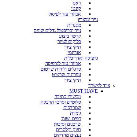
דאס
קינטי
אביזרי עזר לפיסול
נייר ומוצריו
מסגרות
נייר ובריסטול גדלים שונים
קרטון ביצוע
בלוקים לציור
תיקי ציור
אוריגמי
גרפיקה ואדריכלות
אביזרי עזר לגרפיקה
סרגלים ולוחות שרטוט
עפרונות שרטוט
תיקי ציור
ציוד למשרד
MUST HAVE
מכשירי כתיבה
סלוטייפ וסרטי הדבקה
שמרדפים
גומיות
דפים ושות'
שדכנים וסיכות
תיוק וקלסרים
נעצים מהדקים