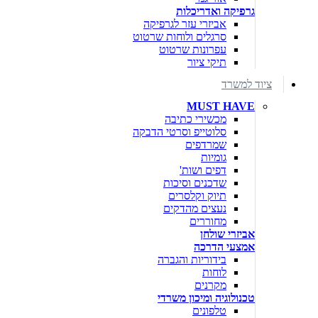
גרפיקה ואדריכלות
אביזרי עזר לגרפיקה
סרגלים ולוחות שרטוט
עפרונות שרטוט
תיקי ציור
ציוד למשרד
MUST HAVE
מכשירי כתיבה
סלוטייפ וסרטי הדבקה
שמרדפים
גומיות
דפים ושות'
שדכנים וסיכות
תיוק וקלסרים
נעצים מהדקים
מחוררים
אביזרי שולחן
אמצעי הדרכה
בידוריות והגברה
לוחות
מקרנים
טכנולוגיה ומיכון משרדי
טלפונים