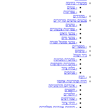
מכשירי כתיבה
- עטים
- עפרונות
- מחדדים
צבעים טושים ומרקרים
- טושים
- עפרונות צבעוניים
- צבעי גואש
- צבעי מים
- צבעי פסטל ופנדה
- מספריים
- טיפקס
נייר ושות'
- מחברת מכוונת
- מחברות ודפדפות
- בלוק ציור
- פנקסים
- דבק
תיוק ופתרונות אחסון
- אינדקס והרמוניקה
- חוצצים
- קלסרים
- שמרדפים
- תיקי ציור
- תיקיות אוגדנים ופולדרים