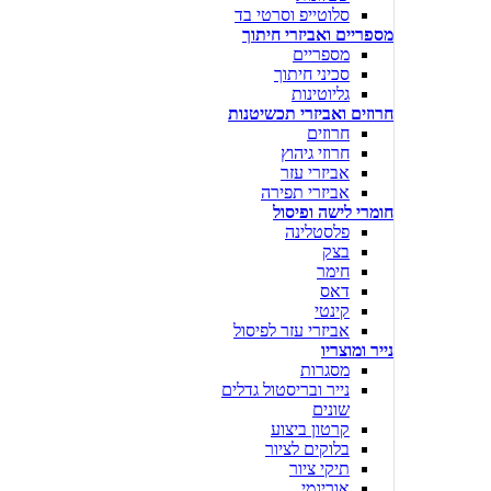
סלוטייפ וסרטי בד
מספריים ואביזרי חיתוך
מספריים
סכיני חיתוך
גליוטינות
חרוזים ואביזרי תכשיטנות
חרוזים
חרוזי גיהוץ
אביזרי עזר
אביזרי תפירה
חומרי לישה ופיסול
פלסטלינה
בצק
חימר
דאס
קינטי
אביזרי עזר לפיסול
נייר ומוצריו
מסגרות
נייר ובריסטול גדלים
שונים
קרטון ביצוע
בלוקים לציור
תיקי ציור
אוריגמי