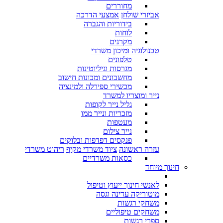
מחוררים
אביזרי שולחן
אמצעי הדרכה
בידוריות והגברה
לוחות
מקרנים
טכנולוגיה ומיכון משרדי
טלפונים
מגרסות וגיליוטינות
מחשבונים ומכונות חישוב
מכשירי ספירלה ולמינציה
נייר ומוצריו למשרד
גליל נייר לקופות
מזכריות ונייר ממו
מעטפות
נייר צילום
פנקסים דפדפות ובלוקים
עזרה ראשונה
ציוד משרדי מקיף
ריהוט משרדי
כסאות משרדיים
חינוך מיוחד
לאנשי חינוך ייעוץ וטיפול
מוטוריקה עדינה וגסה
משחקי רגשות
משחקים טיפוליים
ספרי רגשות