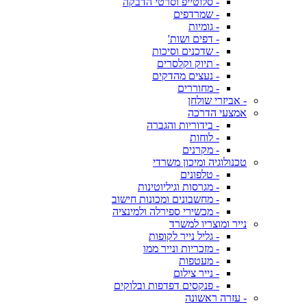
- סלוטייפ וסרטי הדבקה
- שמרדפים
- גומיות
- דפים ושות'
- שדכנים וסיכות
- תיוק וקלסרים
- נעצים מהדקים
- מחוררים
- אביזרי שולחן
אמצעי הדרכה
- בידוריות והגברה
- לוחות
- מקרנים
טכנולוגיה ומיכון משרדי
- טלפונים
- מגרסות וגיליוטינות
- מחשבונים ומכונות חישוב
- מכשירי ספירלה ולמינציה
נייר ומוצריו למשרד
- גליל נייר לקופות
- מזכריות ונייר ממו
- מעטפות
- נייר צילום
- פנקסים דפדפות ובלוקים
- עזרה ראשונה