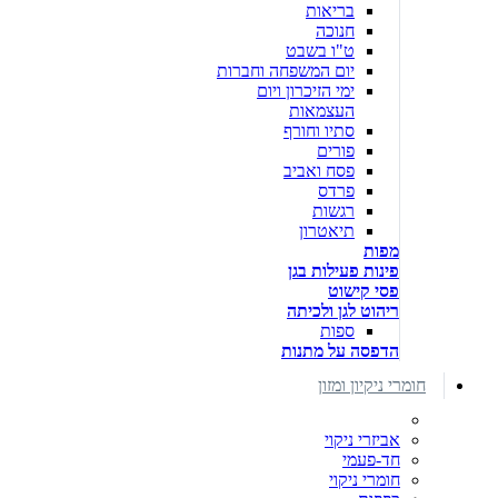
בריאות
חנוכה
ט"ו בשבט
יום המשפחה וחברות
ימי הזיכרון ויום
העצמאות
סתיו וחורף
פורים
פסח ואביב
פרדס
רגשות
תיאטרון
מפות
פינות פעילות בגן
פסי קישוט
ריהוט לגן ולכיתה
ספות
הדפסה על מתנות
חומרי ניקיון ומזון
אביזרי ניקוי
חד-פעמי
חומרי ניקוי