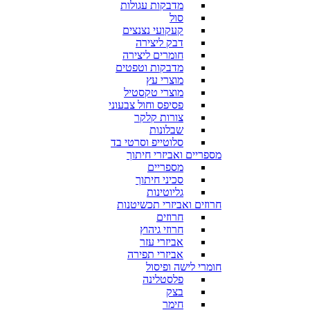
מדבקות עגולות
סול
קעקועי נצנצים
דבק ליצירה
חומרים ליצירה
מדבקות וטפטים
מוצרי עץ
מוצרי טקסטיל
פסיפס וחול צבעוני
צורות קלקר
שבלונות
סלוטייפ וסרטי בד
מספריים ואביזרי חיתוך
מספריים
סכיני חיתוך
גליוטינות
חרוזים ואביזרי תכשיטנות
חרוזים
חרוזי גיהוץ
אביזרי עזר
אביזרי תפירה
חומרי לישה ופיסול
פלסטלינה
בצק
חימר