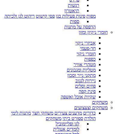
רגשות
תיאטרון
מפות
פינות פעילות בגן
פסי קישוט
ריהוט לגן ולכיתה
ספות
הדפסה על מתנות
חומרי ניקיון ומזון
אביזרי ניקוי
חד-פעמי
חומרי ניקוי
כפפות
מטהרי אוויר
מטליות ומגבונים
מתקני נייר וסבון
ניירות לנגוב
פחים וסלים
פינת קפה
שקיות אוכל ואשפה
משחקים
משחקים וצעצועים
כדורים
מדענים צעירים
משחקי חצר
מתנות לימי
הולדת
ספורט ביתי
משחקים
לגו ופליימוביל
לומדים אנגלית