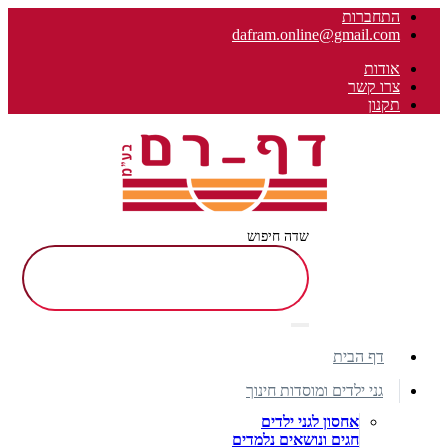
התחברות
dafram.online@gmail.com
אודות
צרו קשר
תקנון
שדה חיפוש
דף הבית
גני ילדים ומוסדות חינוך
אחסון לגני ילדים
חגים ונושאים נלמדים