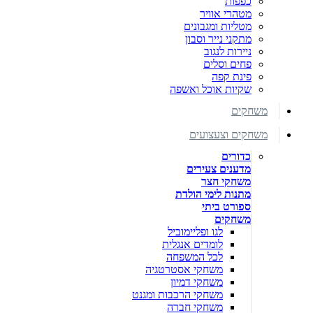
כפפות
מטהרי אוויר
מטליות ומגבונים
מתקני נייר וסבון
ניירות לנגוב
פחים וסלים
פינת קפה
שקיות אוכל ואשפה
משחקים
משחקים וצעצועים
כדורים
מדענים צעירים
משחקי חצר
מתנות לימי הולדת
ספורט ביתי
משחקים
לגו ופליימוביל
לומדים אנגלית
לכל המשפחה
משחקי אסטרטגיה
משחקי דמיון
משחקי הרכבות ומגנט
משחקי חברה