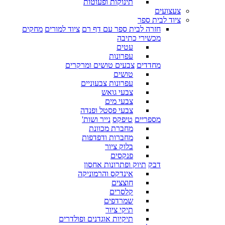
תינוקות ופעוטות
צעצועים
ציוד לבית ספר
חזרה לבית ספר עם דף רם
ציוד למורים
מחקים
מכשירי כתיבה
עטים
עפרונות
מחדדים
צבעים טושים ומרקרים
טושים
עפרונות צבעוניים
צבעי גואש
צבעי מים
צבעי פסטל ופנדה
מספריים
טיפקס
נייר ושות'
מחברת מכוונת
מחברות ודפדפות
בלוק ציור
פנקסים
דבק
תיוק ופתרונות אחסון
אינדקס והרמוניקה
חוצצים
קלסרים
שמרדפים
תיקי ציור
תיקיות אוגדנים ופולדרים