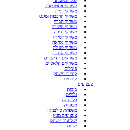
לכל המשפחה
משחקי אסטרטגיה
משחקי דמיון
משחקי הרכבות ומגנט
משחקי חברה
משחקי חשיבה
משחקי יצירה
משחקי למידה
משחקי נשיאה
משחקי פעולה
משחקי קלפים
משחקים דידקטיים
משחקים קלאסיים
פאזלים
קוביות משחק
קוסמים
צעצועים
בובות
גלגלים
כלי נגינה
מכוניות
משפחת סילבניאן
צעצועים מעץ
שולחנות משחק
שונות