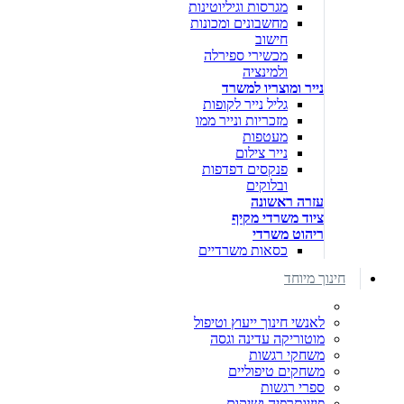
מגרסות וגיליוטינות
מחשבונים ומכונות
חישוב
מכשירי ספירלה
ולמינציה
נייר ומוצריו למשרד
גליל נייר לקופות
מזכריות ונייר ממו
מעטפות
נייר צילום
פנקסים דפדפות
ובלוקים
עזרה ראשונה
ציוד משרדי מקיף
ריהוט משרדי
כסאות משרדיים
חינוך מיוחד
לאנשי חינוך ייעוץ וטיפול
מוטוריקה עדינה וגסה
משחקי רגשות
משחקים טיפוליים
ספרי רגשות
פיזיותרפיה ושיקום