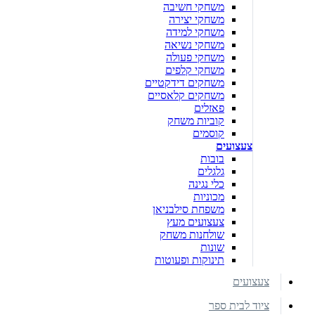
משחקי חשיבה
משחקי יצירה
משחקי למידה
משחקי נשיאה
משחקי פעולה
משחקי קלפים
משחקים דידקטיים
משחקים קלאסיים
פאזלים
קוביות משחק
קוסמים
צעצועים
בובות
גלגלים
כלי נגינה
מכוניות
משפחת סילבניאן
צעצועים מעץ
שולחנות משחק
שונות
תינוקות ופעוטות
צעצועים
ציוד לבית ספר