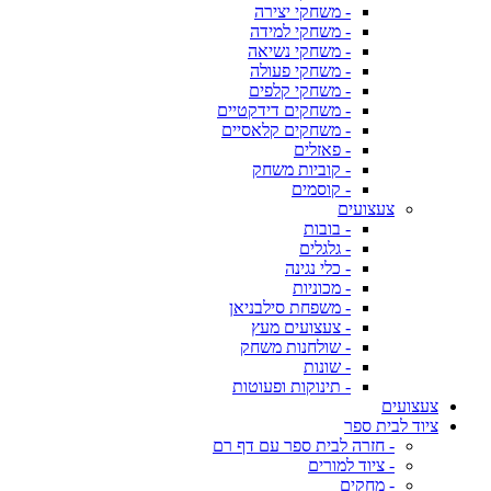
- משחקי יצירה
- משחקי למידה
- משחקי נשיאה
- משחקי פעולה
- משחקי קלפים
- משחקים דידקטיים
- משחקים קלאסיים
- פאזלים
- קוביות משחק
- קוסמים
צעצועים
- בובות
- גלגלים
- כלי נגינה
- מכוניות
- משפחת סילבניאן
- צעצועים מעץ
- שולחנות משחק
- שונות
- תינוקות ופעוטות
צעצועים
ציוד לבית ספר
- חזרה לבית ספר עם דף רם
- ציוד למורים
- מחקים