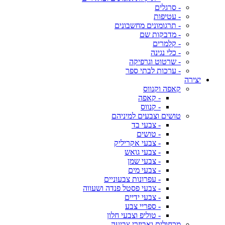
- סרגלים
- עטיפות
- תרגומונים מחשבונים
- מדבקות שם
- קלמרים
- כלי נגינה
- שרטוט וגרפיקה
- ערכות לבתי ספר
יצירה
קאפה וקנווס
- קאפה
- קנווס
טושים וצבעים למיניהם
- צבעי בד
- טושים
- צבעי אקריליק
- צבעי גואש
- צבעי שמן
- צבעי מים
- עפרונות צבעוניים
- צבעי פסטל פנדה ושעווה
- צבעי ידיים
- ספריי צבע
- טוליפ וצבעי חלון
מכחולים ואביזרי צביעה