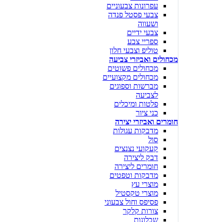
עפרונות צבעוניים
צבעי פסטל פנדה
ושעווה
צבעי ידיים
ספריי צבע
טוליפ וצבעי חלון
מכחולים ואביזרי צביעה
מכחולים פשוטים
מכחולים מקצועיים
מברשות וספוגים
לצביעה
פלטות ומיכלים
כני ציור
חומרים ואביזרי יצירה
מדבקות עגולות
סול
קעקועי נצנצים
דבק ליצירה
חומרים ליצירה
מדבקות וטפטים
מוצרי עץ
מוצרי טקסטיל
פסיפס וחול צבעוני
צורות קלקר
שבלונות