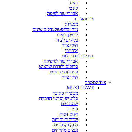
דאס
קינטי
אביזרי עזר לפיסול
נייר ומוצריו
מסגרות
נייר ובריסטול גדלים שונים
קרטון ביצוע
בלוקים לציור
תיקי ציור
אוריגמי
גרפיקה ואדריכלות
אביזרי עזר לגרפיקה
סרגלים ולוחות שרטוט
עפרונות שרטוט
תיקי ציור
ציוד למשרד
MUST HAVE
מכשירי כתיבה
סלוטייפ וסרטי הדבקה
שמרדפים
גומיות
דפים ושות'
שדכנים וסיכות
תיוק וקלסרים
נעצים מהדקים