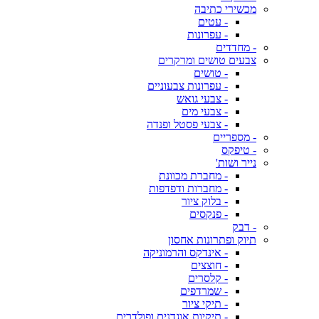
מכשירי כתיבה
- עטים
- עפרונות
- מחדדים
צבעים טושים ומרקרים
- טושים
- עפרונות צבעוניים
- צבעי גואש
- צבעי מים
- צבעי פסטל ופנדה
- מספריים
- טיפקס
נייר ושות'
- מחברת מכוונת
- מחברות ודפדפות
- בלוק ציור
- פנקסים
- דבק
תיוק ופתרונות אחסון
- אינדקס והרמוניקה
- חוצצים
- קלסרים
- שמרדפים
- תיקי ציור
- תיקיות אוגדנים ופולדרים