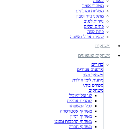
כפפות
מטהרי אוויר
מטליות ומגבונים
מתקני נייר וסבון
ניירות לנגוב
פחים וסלים
פינת קפה
שקיות אוכל ואשפה
משחקים
משחקים וצעצועים
כדורים
מדענים צעירים
משחקי חצר
מתנות לימי הולדת
ספורט ביתי
משחקים
לגו ופליימוביל
לומדים אנגלית
לכל המשפחה
משחקי אסטרטגיה
משחקי דמיון
משחקי הרכבות ומגנט
משחקי חברה