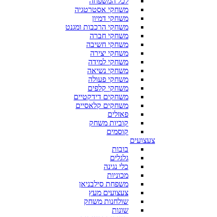
לכל המשפחה
משחקי אסטרטגיה
משחקי דמיון
משחקי הרכבות ומגנט
משחקי חברה
משחקי חשיבה
משחקי יצירה
משחקי למידה
משחקי נשיאה
משחקי פעולה
משחקי קלפים
משחקים דידקטיים
משחקים קלאסיים
פאזלים
קוביות משחק
קוסמים
צעצועים
בובות
גלגלים
כלי נגינה
מכוניות
משפחת סילבניאן
צעצועים מעץ
שולחנות משחק
שונות