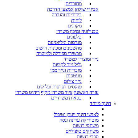
מחוררים
אביזרי שולחן
אמצעי הדרכה
בידוריות והגברה
לוחות
מקרנים
טכנולוגיה ומיכון משרדי
טלפונים
מגרסות וגיליוטינות
מחשבונים ומכונות חישוב
מכשירי ספירלה ולמינציה
נייר ומוצריו למשרד
גליל נייר לקופות
מזכריות ונייר ממו
מעטפות
נייר צילום
פנקסים דפדפות ובלוקים
עזרה ראשונה
ציוד משרדי מקיף
ריהוט משרדי
כסאות משרדיים
חינוך מיוחד
לאנשי חינוך ייעוץ וטיפול
מוטוריקה עדינה וגסה
משחקי רגשות
משחקים טיפוליים
ספרי רגשות