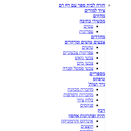
חזרה לבית ספר עם דף רם
ציוד למורים
מחקים
מכשירי כתיבה
עטים
עפרונות
מחדדים
צבעים טושים ומרקרים
טושים
עפרונות צבעוניים
צבעי גואש
צבעי מים
צבעי פסטל ופנדה
מספריים
טיפקס
נייר ושות'
מחברת מכוונת
מחברות ודפדפות
בלוק ציור
פנקסים
דבק
תיוק ופתרונות אחסון
אינדקס והרמוניקה
חוצצים