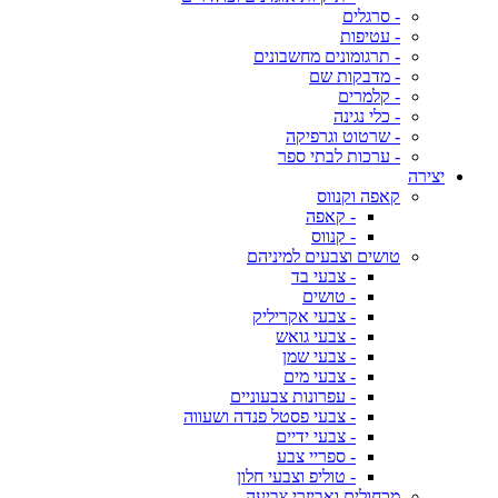
- סרגלים
- עטיפות
- תרגומונים מחשבונים
- מדבקות שם
- קלמרים
- כלי נגינה
- שרטוט וגרפיקה
- ערכות לבתי ספר
יצירה
קאפה וקנווס
- קאפה
- קנווס
טושים וצבעים למיניהם
- צבעי בד
- טושים
- צבעי אקריליק
- צבעי גואש
- צבעי שמן
- צבעי מים
- עפרונות צבעוניים
- צבעי פסטל פנדה ושעווה
- צבעי ידיים
- ספריי צבע
- טוליפ וצבעי חלון
מכחולים ואביזרי צביעה