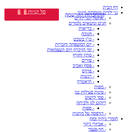
דף הבית
סל קניות
0
0
גני ילדים ומוסדות חינוך
התחברות \ הרשמה
- אחסון לגני ילדים
חגים ונושאים נלמדים
- בריאות
- חנוכה
- ט"ו בשבט
- יום המשפחה וחברות
- ימי הזיכרון ויום העצמאות
- סתיו וחורף
- פורים
- פסח ואביב
- פרדס
- רגשות
- תיאטרון
- מפות
- פינות פעילות בגן
- פסי קישוט
ריהוט לגן ולכיתה
- ספות
- הדפסה על מתנות
חומרי ניקיון ומזון
- אביזרי ניקוי
- חד-פעמי