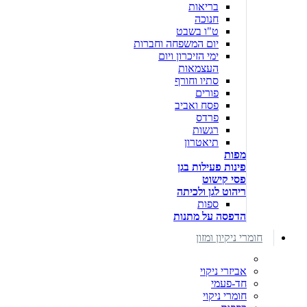
בריאות
חנוכה
ט"ו בשבט
יום המשפחה וחברות
ימי הזיכרון ויום
העצמאות
סתיו וחורף
פורים
פסח ואביב
פרדס
רגשות
תיאטרון
מפות
פינות פעילות בגן
פסי קישוט
ריהוט לגן ולכיתה
ספות
הדפסה על מתנות
חומרי ניקיון ומזון
אביזרי ניקוי
חד-פעמי
חומרי ניקוי