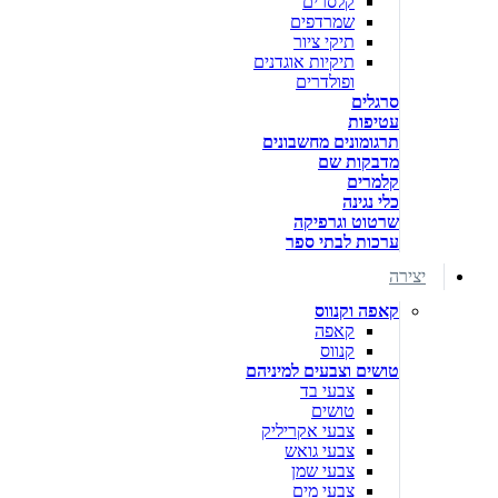
קלסרים
שמרדפים
תיקי ציור
תיקיות אוגדנים
ופולדרים
סרגלים
עטיפות
תרגומונים מחשבונים
מדבקות שם
קלמרים
כלי נגינה
שרטוט וגרפיקה
ערכות לבתי ספר
יצירה
קאפה וקנווס
קאפה
קנווס
טושים וצבעים למיניהם
צבעי בד
טושים
צבעי אקריליק
צבעי גואש
צבעי שמן
צבעי מים