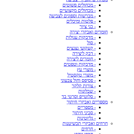
- מכחולים פשוטים
- מכחולים מקצועיים
- מברשות וספוגים לצביעה
- פלטות ומיכלים
- כני ציור
חומרים ואביזרי יצירה
- מדבקות עגולות
- סול
- קעקועי נצנצים
- דבק ליצירה
- חומרים ליצירה
- מדבקות וטפטים
- מוצרי עץ
- מוצרי טקסטיל
- פסיפס וחול צבעוני
- צורות קלקר
- שבלונות
- סלוטייפ וסרטי בד
מספריים ואביזרי חיתוך
- מספריים
- סכיני חיתוך
- גליוטינות
חרוזים ואביזרי תכשיטנות
- חרוזים