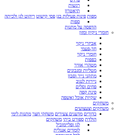
רגשות
תיאטרון
מפות
פינות פעילות בגן
פסי קישוט
ריהוט לגן ולכיתה
ספות
הדפסה על מתנות
חומרי ניקיון ומזון
אביזרי ניקוי
חד-פעמי
חומרי ניקוי
כפפות
מטהרי אוויר
מטליות ומגבונים
מתקני נייר וסבון
ניירות לנגוב
פחים וסלים
פינת קפה
שקיות אוכל ואשפה
משחקים
משחקים וצעצועים
כדורים
מדענים צעירים
משחקי חצר
מתנות לימי
הולדת
ספורט ביתי
משחקים
לגו ופליימוביל
לומדים אנגלית