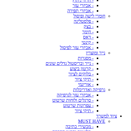
- חרוזי גיהוץ
- אביזרי עזר
- אביזרי תפירה
חומרי לישה ופיסול
- פלסטלינה
- בצק
- חימר
- דאס
- קינטי
- אביזרי עזר לפיסול
נייר ומוצריו
- מסגרות
- נייר ובריסטול גדלים שונים
- קרטון ביצוע
- בלוקים לציור
- תיקי ציור
- אוריגמי
גרפיקה ואדריכלות
- אביזרי עזר לגרפיקה
- סרגלים ולוחות שרטוט
- עפרונות שרטוט
- תיקי ציור
ציוד למשרד
MUST HAVE
- מכשירי כתיבה