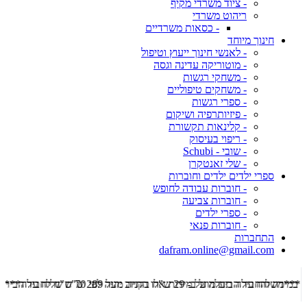
- ציוד משרדי מקיף
ריהוט משרדי
- כסאות משרדיים
חינוך מיוחד
- לאנשי חינוך ייעוץ וטיפול
- מוטוריקה עדינה וגסה
- משחקי רגשות
- משחקים טיפוליים
- ספרי רגשות
- פיזיותרפיה ושיקום
- קלינאות תקשורת
- ריפוי בעיסוק
- שובי - Schubi
- שלי זאנטקרן
ספרי ילדים ילדים וחוברות
- חוברות עבודה לחופש
- חוברות צביעה
- ספרי ילדים
- חוברות פנאי
התחברות
dafram.online@gmail.com
***משלוח עד הבית מוזל ב- 29 ש"ח בקניה מעל 289 ש"ח שליח עד הבית ***
***מש