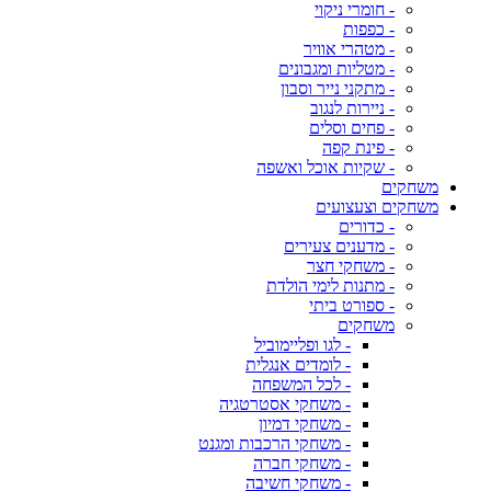
- חומרי ניקוי
- כפפות
- מטהרי אוויר
- מטליות ומגבונים
- מתקני נייר וסבון
- ניירות לנגוב
- פחים וסלים
- פינת קפה
- שקיות אוכל ואשפה
משחקים
משחקים וצעצועים
- כדורים
- מדענים צעירים
- משחקי חצר
- מתנות לימי הולדת
- ספורט ביתי
משחקים
- לגו ופליימוביל
- לומדים אנגלית
- לכל המשפחה
- משחקי אסטרטגיה
- משחקי דמיון
- משחקי הרכבות ומגנט
- משחקי חברה
- משחקי חשיבה