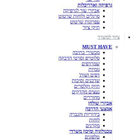
גרפיקה ואדריכלות
אביזרי עזר לגרפיקה
סרגלים ולוחות שרטוט
עפרונות שרטוט
תיקי ציור
ציוד למשרד
MUST HAVE
מכשירי כתיבה
סלוטייפ וסרטי הדבקה
שמרדפים
גומיות
דפים ושות'
שדכנים וסיכות
תיוק וקלסרים
נעצים מהדקים
מחוררים
אביזרי שולחן
אמצעי הדרכה
בידוריות והגברה
לוחות
מקרנים
טכנולוגיה ומיכון משרדי
טלפונים