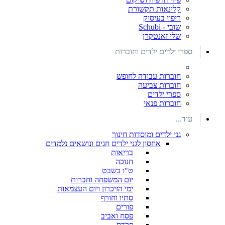
קלינאות תקשורת
ריפוי בעיסוק
שובי - Schubi
שלי זאנטקרן
ספרי ילדים ילדים וחוברות
חוברות עבודה לחופש
חוברות צביעה
ספרי ילדים
חוברות פנאי
עוד...
גני ילדים ומוסדות חינוך
אחסון לגני ילדים
חגים ונושאים נלמדים
בריאות
חנוכה
ט"ו בשבט
יום המשפחה וחברות
ימי הזיכרון ויום העצמאות
סתיו וחורף
פורים
פסח ואביב
פרדס