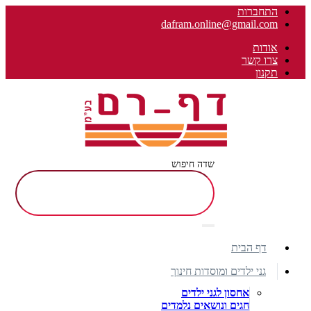
התחברות
dafram.online@gmail.com
אודות
צרו קשר
תקנון
שדה חיפוש
דף הבית
גני ילדים ומוסדות חינוך
אחסון לגני ילדים
חגים ונושאים נלמדים