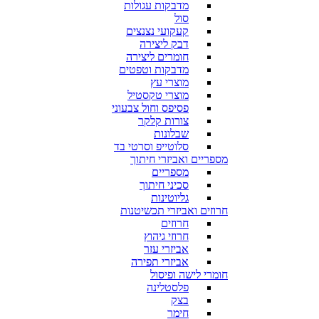
מדבקות עגולות
סול
קעקועי נצנצים
דבק ליצירה
חומרים ליצירה
מדבקות וטפטים
מוצרי עץ
מוצרי טקסטיל
פסיפס וחול צבעוני
צורות קלקר
שבלונות
סלוטייפ וסרטי בד
מספריים ואביזרי חיתוך
מספריים
סכיני חיתוך
גליוטינות
חרוזים ואביזרי תכשיטנות
חרוזים
חרוזי גיהוץ
אביזרי עזר
אביזרי תפירה
חומרי לישה ופיסול
פלסטלינה
בצק
חימר