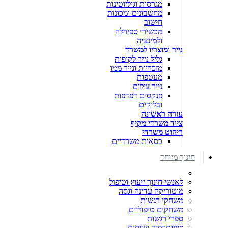
מגרסות וגיליוטינות
מחשבונים ומכונות
חישוב
מכשירי ספירלה
ולמינציה
נייר ומוצריו למשרד
גליל נייר לקופות
מזכריות ונייר ממו
מעטפות
נייר צילום
פנקסים דפדפות
ובלוקים
עזרה ראשונה
ציוד משרדי מקיף
ריהוט משרדי
כסאות משרדיים
חינוך מיוחד
לאנשי חינוך ייעוץ וטיפול
מוטוריקה עדינה וגסה
משחקי רגשות
משחקים טיפוליים
ספרי רגשות
פיזיותרפיה ושיקום