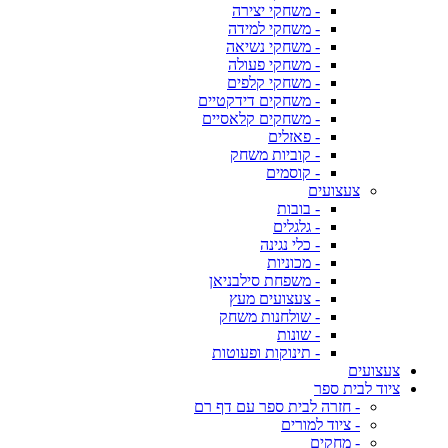
- משחקי יצירה
- משחקי למידה
- משחקי נשיאה
- משחקי פעולה
- משחקי קלפים
- משחקים דידקטיים
- משחקים קלאסיים
- פאזלים
- קוביות משחק
- קוסמים
צעצועים
- בובות
- גלגלים
- כלי נגינה
- מכוניות
- משפחת סילבניאן
- צעצועים מעץ
- שולחנות משחק
- שונות
- תינוקות ופעוטות
צעצועים
ציוד לבית ספר
- חזרה לבית ספר עם דף רם
- ציוד למורים
- מחקים