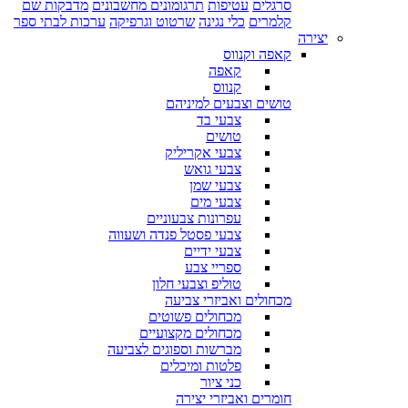
סרגלים
עטיפות
תרגומונים מחשבונים
מדבקות שם
קלמרים
כלי נגינה
שרטוט וגרפיקה
ערכות לבתי ספר
יצירה
קאפה וקנווס
קאפה
קנווס
טושים וצבעים למיניהם
צבעי בד
טושים
צבעי אקריליק
צבעי גואש
צבעי שמן
צבעי מים
עפרונות צבעוניים
צבעי פסטל פנדה ושעווה
צבעי ידיים
ספריי צבע
טוליפ וצבעי חלון
מכחולים ואביזרי צביעה
מכחולים פשוטים
מכחולים מקצועיים
מברשות וספוגים לצביעה
פלטות ומיכלים
כני ציור
חומרים ואביזרי יצירה