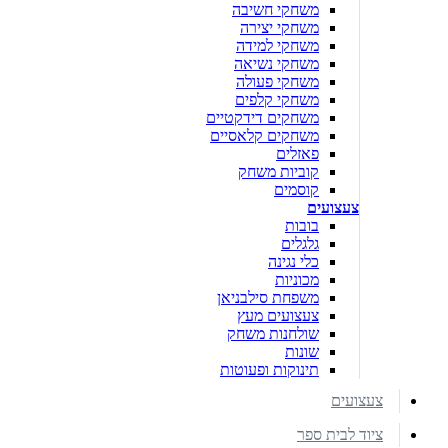
משחקי חשיבה
משחקי יצירה
משחקי למידה
משחקי נשיאה
משחקי פעולה
משחקי קלפים
משחקים דידקטיים
משחקים קלאסיים
פאזלים
קוביות משחק
קוסמים
צעצועים
בובות
גלגלים
כלי נגינה
מכוניות
משפחת סילבניאן
צעצועים מעץ
שולחנות משחק
שונות
תינוקות ופעוטות
צעצועים
ציוד לבית ספר