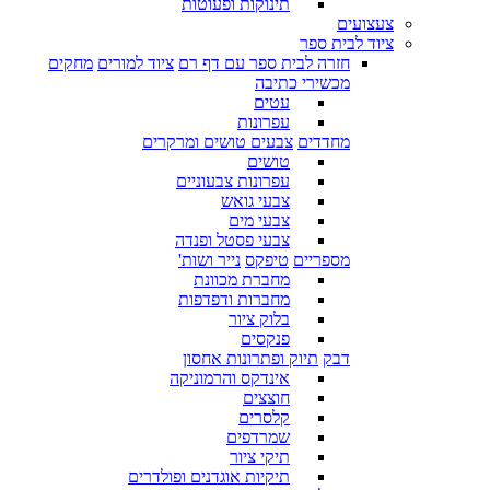
תינוקות ופעוטות
צעצועים
ציוד לבית ספר
חזרה לבית ספר עם דף רם
ציוד למורים
מחקים
מכשירי כתיבה
עטים
עפרונות
מחדדים
צבעים טושים ומרקרים
טושים
עפרונות צבעוניים
צבעי גואש
צבעי מים
צבעי פסטל ופנדה
מספריים
טיפקס
נייר ושות'
מחברת מכוונת
מחברות ודפדפות
בלוק ציור
פנקסים
דבק
תיוק ופתרונות אחסון
אינדקס והרמוניקה
חוצצים
קלסרים
שמרדפים
תיקי ציור
תיקיות אוגדנים ופולדרים