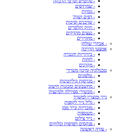
- סלוטייפ וסרטי הדבקה
- שמרדפים
- גומיות
- דפים ושות'
- שדכנים וסיכות
- תיוק וקלסרים
- נעצים מהדקים
- מחוררים
- אביזרי שולחן
אמצעי הדרכה
- בידוריות והגברה
- לוחות
- מקרנים
טכנולוגיה ומיכון משרדי
- טלפונים
- מגרסות וגיליוטינות
- מחשבונים ומכונות חישוב
- מכשירי ספירלה ולמינציה
נייר ומוצריו למשרד
- גליל נייר לקופות
- מזכריות ונייר ממו
- מעטפות
- נייר צילום
- פנקסים דפדפות ובלוקים
- עזרה ראשונה