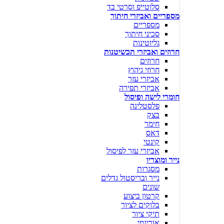
סלוטייפ וסרטי בד
מספריים ואביזרי חיתוך
מספריים
סכיני חיתוך
גליוטינות
חרוזים ואביזרי תכשיטנות
חרוזים
חרוזי גיהוץ
אביזרי עזר
אביזרי תפירה
חומרי לישה ופיסול
פלסטלינה
בצק
חימר
דאס
קינטי
אביזרי עזר לפיסול
נייר ומוצריו
מסגרות
נייר ובריסטול גדלים
שונים
קרטון ביצוע
בלוקים לציור
תיקי ציור
אוריגמי