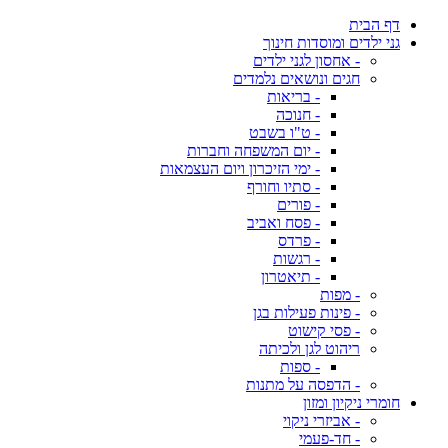
דף הבית
גני ילדים ומוסדות חינוך
- אחסון לגני ילדים
חגים ונושאים נלמדים
- בריאות
- חנוכה
- ט"ו בשבט
- יום המשפחה וחברות
- ימי הזיכרון ויום העצמאות
- סתיו וחורף
- פורים
- פסח ואביב
- פרדס
- רגשות
- תיאטרון
- מפות
- פינות פעילות בגן
- פסי קישוט
ריהוט לגן ולכיתה
- ספות
- הדפסה על מתנות
חומרי ניקיון ומזון
- אביזרי ניקוי
- חד-פעמי