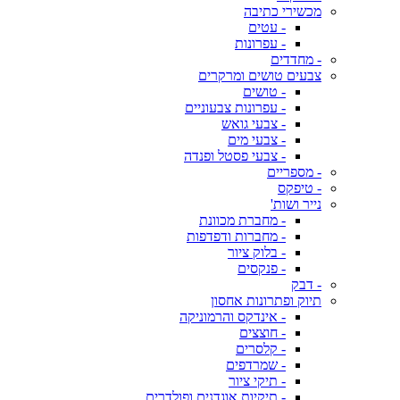
מכשירי כתיבה
- עטים
- עפרונות
- מחדדים
צבעים טושים ומרקרים
- טושים
- עפרונות צבעוניים
- צבעי גואש
- צבעי מים
- צבעי פסטל ופנדה
- מספריים
- טיפקס
נייר ושות'
- מחברת מכוונת
- מחברות ודפדפות
- בלוק ציור
- פנקסים
- דבק
תיוק ופתרונות אחסון
- אינדקס והרמוניקה
- חוצצים
- קלסרים
- שמרדפים
- תיקי ציור
- תיקיות אוגדנים ופולדרים