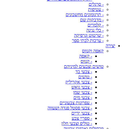
- סרגלים
- עטיפות
- תרגומונים מחשבונים
- מדבקות שם
- קלמרים
- כלי נגינה
- שרטוט וגרפיקה
- ערכות לבתי ספר
יצירה
קאפה וקנווס
- קאפה
- קנווס
טושים וצבעים למיניהם
- צבעי בד
- טושים
- צבעי אקריליק
- צבעי גואש
- צבעי שמן
- צבעי מים
- עפרונות צבעוניים
- צבעי פסטל פנדה ושעווה
- צבעי ידיים
- ספריי צבע
- טוליפ וצבעי חלון
מכחולים ואביזרי צביעה