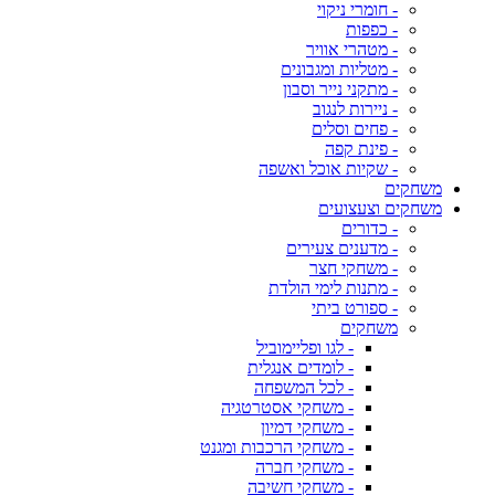
- חומרי ניקוי
- כפפות
- מטהרי אוויר
- מטליות ומגבונים
- מתקני נייר וסבון
- ניירות לנגוב
- פחים וסלים
- פינת קפה
- שקיות אוכל ואשפה
משחקים
משחקים וצעצועים
- כדורים
- מדענים צעירים
- משחקי חצר
- מתנות לימי הולדת
- ספורט ביתי
משחקים
- לגו ופליימוביל
- לומדים אנגלית
- לכל המשפחה
- משחקי אסטרטגיה
- משחקי דמיון
- משחקי הרכבות ומגנט
- משחקי חברה
- משחקי חשיבה