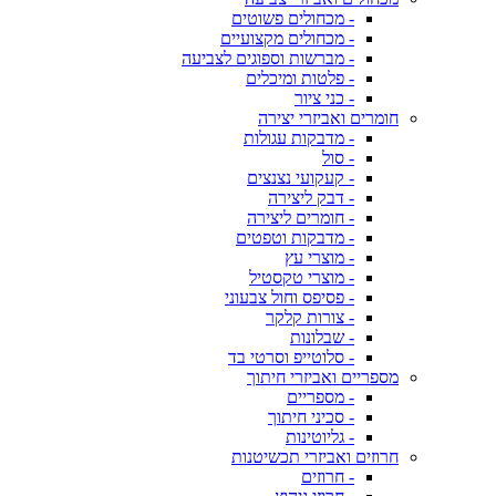
- מכחולים פשוטים
- מכחולים מקצועיים
- מברשות וספוגים לצביעה
- פלטות ומיכלים
- כני ציור
חומרים ואביזרי יצירה
- מדבקות עגולות
- סול
- קעקועי נצנצים
- דבק ליצירה
- חומרים ליצירה
- מדבקות וטפטים
- מוצרי עץ
- מוצרי טקסטיל
- פסיפס וחול צבעוני
- צורות קלקר
- שבלונות
- סלוטייפ וסרטי בד
מספריים ואביזרי חיתוך
- מספריים
- סכיני חיתוך
- גליוטינות
חרוזים ואביזרי תכשיטנות
- חרוזים