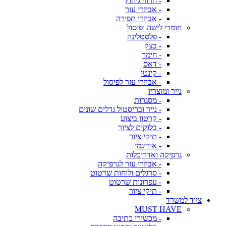
- חרוזי גיהוץ
- אביזרי עזר
- אביזרי תפירה
חומרי לישה ופיסול
- פלסטלינה
- בצק
- חימר
- דאס
- קינטי
- אביזרי עזר לפיסול
נייר ומוצריו
- מסגרות
- נייר ובריסטול גדלים שונים
- קרטון ביצוע
- בלוקים לציור
- תיקי ציור
- אוריגמי
גרפיקה ואדריכלות
- אביזרי עזר לגרפיקה
- סרגלים ולוחות שרטוט
- עפרונות שרטוט
- תיקי ציור
ציוד למשרד
MUST HAVE
- מכשירי כתיבה