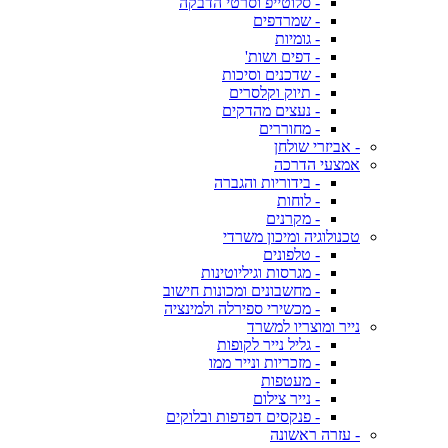
- סלוטייפ וסרטי הדבקה
- שמרדפים
- גומיות
- דפים ושות'
- שדכנים וסיכות
- תיוק וקלסרים
- נעצים מהדקים
- מחוררים
- אביזרי שולחן
אמצעי הדרכה
- בידוריות והגברה
- לוחות
- מקרנים
טכנולוגיה ומיכון משרדי
- טלפונים
- מגרסות וגיליוטינות
- מחשבונים ומכונות חישוב
- מכשירי ספירלה ולמינציה
נייר ומוצריו למשרד
- גליל נייר לקופות
- מזכריות ונייר ממו
- מעטפות
- נייר צילום
- פנקסים דפדפות ובלוקים
- עזרה ראשונה