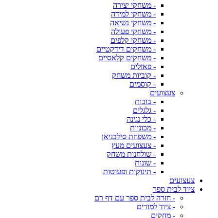
- משחקי יצירה
- משחקי למידה
- משחקי נשיאה
- משחקי פעולה
- משחקי קלפים
- משחקים דידקטיים
- משחקים קלאסיים
- פאזלים
- קוביות משחק
- קוסמים
צעצועים
- בובות
- גלגלים
- כלי נגינה
- מכוניות
- משפחת סילבניאן
- צעצועים מעץ
- שולחנות משחק
- שונות
- תינוקות ופעוטות
צעצועים
ציוד לבית ספר
- חזרה לבית ספר עם דף רם
- ציוד למורים
- מחקים