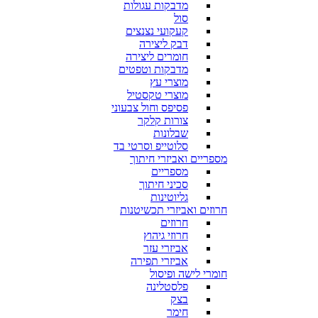
מדבקות עגולות
סול
קעקועי נצנצים
דבק ליצירה
חומרים ליצירה
מדבקות וטפטים
מוצרי עץ
מוצרי טקסטיל
פסיפס וחול צבעוני
צורות קלקר
שבלונות
סלוטייפ וסרטי בד
מספריים ואביזרי חיתוך
מספריים
סכיני חיתוך
גליוטינות
חרוזים ואביזרי תכשיטנות
חרוזים
חרוזי גיהוץ
אביזרי עזר
אביזרי תפירה
חומרי לישה ופיסול
פלסטלינה
בצק
חימר