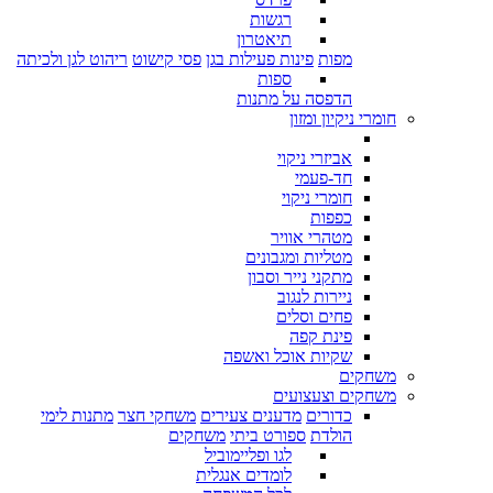
רגשות
תיאטרון
מפות
פינות פעילות בגן
פסי קישוט
ריהוט לגן ולכיתה
ספות
הדפסה על מתנות
חומרי ניקיון ומזון
אביזרי ניקוי
חד-פעמי
חומרי ניקוי
כפפות
מטהרי אוויר
מטליות ומגבונים
מתקני נייר וסבון
ניירות לנגוב
פחים וסלים
פינת קפה
שקיות אוכל ואשפה
משחקים
משחקים וצעצועים
כדורים
מדענים צעירים
משחקי חצר
מתנות לימי
הולדת
ספורט ביתי
משחקים
לגו ופליימוביל
לומדים אנגלית