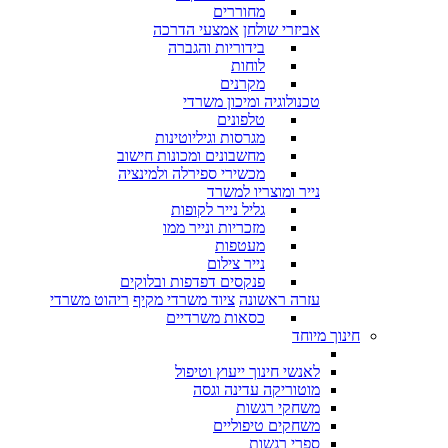
מחוררים
אביזרי שולחן
אמצעי הדרכה
בידוריות והגברה
לוחות
מקרנים
טכנולוגיה ומיכון משרדי
טלפונים
מגרסות וגיליוטינות
מחשבונים ומכונות חישוב
מכשירי ספירלה ולמינציה
נייר ומוצריו למשרד
גליל נייר לקופות
מזכריות ונייר ממו
מעטפות
נייר צילום
פנקסים דפדפות ובלוקים
עזרה ראשונה
ציוד משרדי מקיף
ריהוט משרדי
כסאות משרדיים
חינוך מיוחד
לאנשי חינוך ייעוץ וטיפול
מוטוריקה עדינה וגסה
משחקי רגשות
משחקים טיפוליים
ספרי רגשות