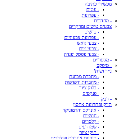
מכשירי כתיבה
- עטים
- עפרונות
- מחדדים
צבעים טושים ומרקרים
- טושים
- עפרונות צבעוניים
- צבעי גואש
- צבעי מים
- צבעי פסטל ופנדה
- מספריים
- טיפקס
נייר ושות'
- מחברת מכוונת
- מחברות ודפדפות
- בלוק ציור
- פנקסים
- דבק
תיוק ופתרונות אחסון
- אינדקס והרמוניקה
- חוצצים
- קלסרים
- שמרדפים
- תיקי ציור
- תיקיות אוגדנים ופולדרים