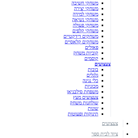
משחקי חשיבה
משחקי יצירה
משחקי למידה
משחקי נשיאה
משחקי פעולה
משחקי קלפים
משחקים דידקטיים
משחקים קלאסיים
פאזלים
קוביות משחק
קוסמים
צעצועים
בובות
גלגלים
כלי נגינה
מכוניות
משפחת סילבניאן
צעצועים מעץ
שולחנות משחק
שונות
תינוקות ופעוטות
צעצועים
ציוד לבית ספר