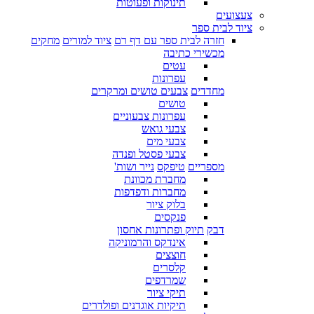
תינוקות ופעוטות
צעצועים
ציוד לבית ספר
חזרה לבית ספר עם דף רם
ציוד למורים
מחקים
מכשירי כתיבה
עטים
עפרונות
מחדדים
צבעים טושים ומרקרים
טושים
עפרונות צבעוניים
צבעי גואש
צבעי מים
צבעי פסטל ופנדה
מספריים
טיפקס
נייר ושות'
מחברת מכוונת
מחברות ודפדפות
בלוק ציור
פנקסים
דבק
תיוק ופתרונות אחסון
אינדקס והרמוניקה
חוצצים
קלסרים
שמרדפים
תיקי ציור
תיקיות אוגדנים ופולדרים