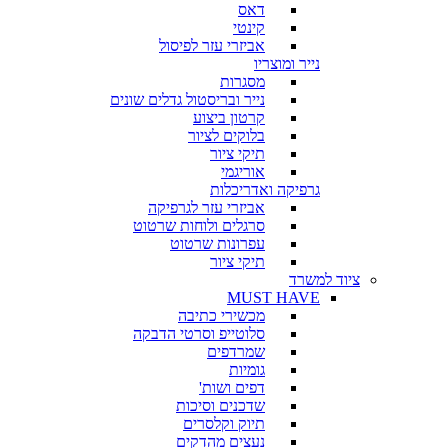
דאס
קינטי
אביזרי עזר לפיסול
נייר ומוצריו
מסגרות
נייר ובריסטול גדלים שונים
קרטון ביצוע
בלוקים לציור
תיקי ציור
אוריגמי
גרפיקה ואדריכלות
אביזרי עזר לגרפיקה
סרגלים ולוחות שרטוט
עפרונות שרטוט
תיקי ציור
ציוד למשרד
MUST HAVE
מכשירי כתיבה
סלוטייפ וסרטי הדבקה
שמרדפים
גומיות
דפים ושות'
שדכנים וסיכות
תיוק וקלסרים
נעצים מהדקים