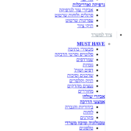
גרפיקה ואדריכלות
אביזרי עזר לגרפיקה
סרגלים ולוחות שרטוט
עפרונות שרטוט
תיקי ציור
ציוד למשרד
MUST HAVE
מכשירי כתיבה
סלוטייפ וסרטי הדבקה
שמרדפים
גומיות
דפים ושות'
שדכנים וסיכות
תיוק וקלסרים
נעצים מהדקים
מחוררים
אביזרי שולחן
אמצעי הדרכה
בידוריות והגברה
לוחות
מקרנים
טכנולוגיה ומיכון משרדי
טלפונים