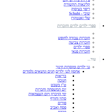
קלינאות תקשורת
ריפוי בעיסוק
שובי - Schubi
שלי זאנטקרן
ספרי ילדים ילדים וחוברות
חוברות עבודה לחופש
חוברות צביעה
ספרי ילדים
חוברות פנאי
עוד...
גני ילדים ומוסדות חינוך
אחסון לגני ילדים
חגים ונושאים נלמדים
בריאות
חנוכה
ט"ו בשבט
יום המשפחה וחברות
ימי הזיכרון ויום העצמאות
סתיו וחורף
פורים
פסח ואביב
פרדס