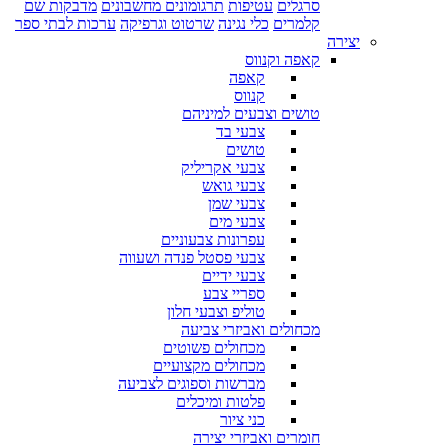
סרגלים
עטיפות
תרגומונים מחשבונים
מדבקות שם
קלמרים
כלי נגינה
שרטוט וגרפיקה
ערכות לבתי ספר
יצירה
קאפה וקנווס
קאפה
קנווס
טושים וצבעים למיניהם
צבעי בד
טושים
צבעי אקריליק
צבעי גואש
צבעי שמן
צבעי מים
עפרונות צבעוניים
צבעי פסטל פנדה ושעווה
צבעי ידיים
ספריי צבע
טוליפ וצבעי חלון
מכחולים ואביזרי צביעה
מכחולים פשוטים
מכחולים מקצועיים
מברשות וספוגים לצביעה
פלטות ומיכלים
כני ציור
חומרים ואביזרי יצירה