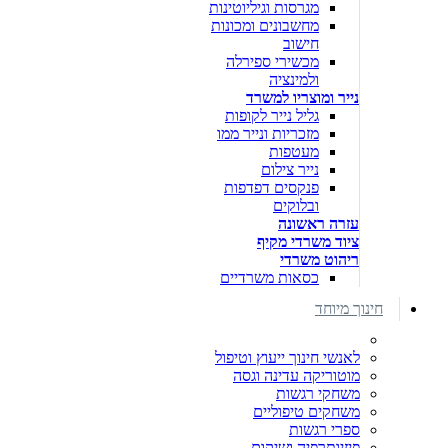
מגרסות וגיליוטינות
מחשבונים ומכונות
חישוב
מכשירי ספירלה
ולמינציה
נייר ומוצריו למשרד
גליל נייר לקופות
מזכריות ונייר ממו
מעטפות
נייר צילום
פנקסים דפדפות
ובלוקים
עזרה ראשונה
ציוד משרדי מקיף
ריהוט משרדי
כסאות משרדיים
חינוך מיוחד
לאנשי חינוך ייעוץ וטיפול
מוטוריקה עדינה וגסה
משחקי רגשות
משחקים טיפוליים
ספרי רגשות
פיזיותרפיה ושיקום