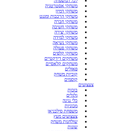
לכל המשפחה
משחקי אסטרטגיה
משחקי דמיון
משחקי הרכבות ומגנט
משחקי חברה
משחקי חשיבה
משחקי יצירה
משחקי למידה
משחקי נשיאה
משחקי פעולה
משחקי קלפים
משחקים דידקטיים
משחקים קלאסיים
פאזלים
קוביות משחק
קוסמים
צעצועים
בובות
גלגלים
כלי נגינה
מכוניות
משפחת סילבניאן
צעצועים מעץ
שולחנות משחק
שונות