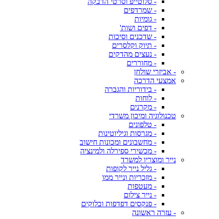
- סלוטייפ וסרטי הדבקה
- שמרדפים
- גומיות
- דפים ושות'
- שדכנים וסיכות
- תיוק וקלסרים
- נעצים מהדקים
- מחוררים
- אביזרי שולחן
אמצעי הדרכה
- בידוריות והגברה
- לוחות
- מקרנים
טכנולוגיה ומיכון משרדי
- טלפונים
- מגרסות וגיליוטינות
- מחשבונים ומכונות חישוב
- מכשירי ספירלה ולמינציה
נייר ומוצריו למשרד
- גליל נייר לקופות
- מזכריות ונייר ממו
- מעטפות
- נייר צילום
- פנקסים דפדפות ובלוקים
- עזרה ראשונה