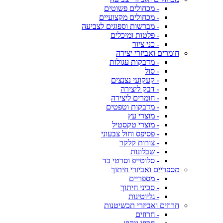
- מכחולים פשוטים
- מכחולים מקצועיים
- מברשות וספוגים לצביעה
- פלטות ומיכלים
- כני ציור
חומרים ואביזרי יצירה
- מדבקות עגולות
- סול
- קעקועי נצנצים
- דבק ליצירה
- חומרים ליצירה
- מדבקות וטפטים
- מוצרי עץ
- מוצרי טקסטיל
- פסיפס וחול צבעוני
- צורות קלקר
- שבלונות
- סלוטייפ וסרטי בד
מספריים ואביזרי חיתוך
- מספריים
- סכיני חיתוך
- גליוטינות
חרוזים ואביזרי תכשיטנות
- חרוזים