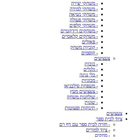
- משחקי יצירה
- משחקי למידה
- משחקי נשיאה
- משחקי פעולה
- משחקי קלפים
- משחקים דידקטיים
- משחקים קלאסיים
- פאזלים
- קוביות משחק
- קוסמים
צעצועים
- בובות
- גלגלים
- כלי נגינה
- מכוניות
- משפחת סילבניאן
- צעצועים מעץ
- שולחנות משחק
- שונות
- תינוקות ופעוטות
צעצועים
ציוד לבית ספר
- חזרה לבית ספר עם דף רם
- ציוד למורים
- מחקים