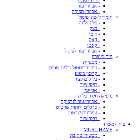
- חרוזי גיהוץ
- אביזרי עזר
- אביזרי תפירה
חומרי לישה ופיסול
- פלסטלינה
- בצק
- חימר
- דאס
- קינטי
- אביזרי עזר לפיסול
נייר ומוצריו
- מסגרות
- נייר ובריסטול גדלים שונים
- קרטון ביצוע
- בלוקים לציור
- תיקי ציור
- אוריגמי
גרפיקה ואדריכלות
- אביזרי עזר לגרפיקה
- סרגלים ולוחות שרטוט
- עפרונות שרטוט
- תיקי ציור
ציוד למשרד
MUST HAVE
- מכשירי כתיבה