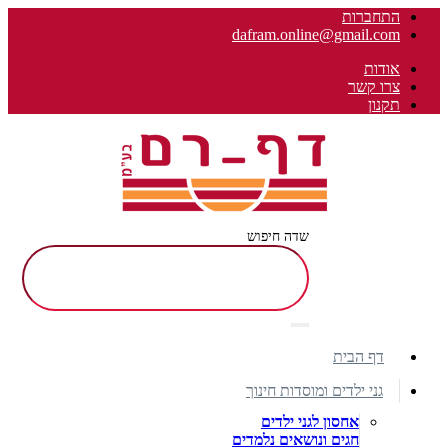
התחברות
dafram.online@gmail.com
אודות
צרו קשר
תקנון
שדה חיפוש
דף הבית
גני ילדים ומוסדות חינוך
אחסון לגני ילדים
חגים ונושאים נלמדים