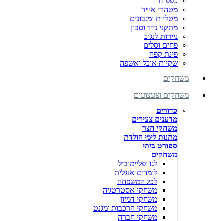
כפפות
מטהרי אוויר
מטליות ומגבונים
מתקני נייר וסבון
ניירות לנגוב
פחים וסלים
פינת קפה
שקיות אוכל ואשפה
משחקים
משחקים וצעצועים
כדורים
מדענים צעירים
משחקי חצר
מתנות לימי הולדת
ספורט ביתי
משחקים
לגו ופליימוביל
לומדים אנגלית
לכל המשפחה
משחקי אסטרטגיה
משחקי דמיון
משחקי הרכבות ומגנט
משחקי חברה