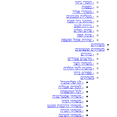
- חומרי ניקוי
- כפפות
- מטהרי אוויר
- מטליות ומגבונים
- מתקני נייר וסבון
- ניירות לנגוב
- פחים וסלים
- פינת קפה
- שקיות אוכל ואשפה
משחקים
משחקים וצעצועים
- כדורים
- מדענים צעירים
- משחקי חצר
- מתנות לימי הולדת
- ספורט ביתי
משחקים
- לגו ופליימוביל
- לומדים אנגלית
- לכל המשפחה
- משחקי אסטרטגיה
- משחקי דמיון
- משחקי הרכבות ומגנט
- משחקי חברה
- משחקי חשיבה