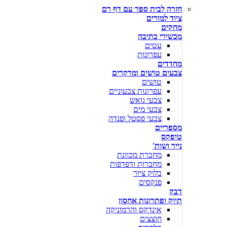
חזרה לבית ספר עם דף רם
ציוד למורים
מחקים
מכשירי כתיבה
עטים
עפרונות
מחדדים
צבעים טושים ומרקרים
טושים
עפרונות צבעוניים
צבעי גואש
צבעי מים
צבעי פסטל ופנדה
מספריים
טיפקס
נייר ושות'
מחברת מכוונת
מחברות ודפדפות
בלוק ציור
פנקסים
דבק
תיוק ופתרונות אחסון
אינדקס והרמוניקה
חוצצים