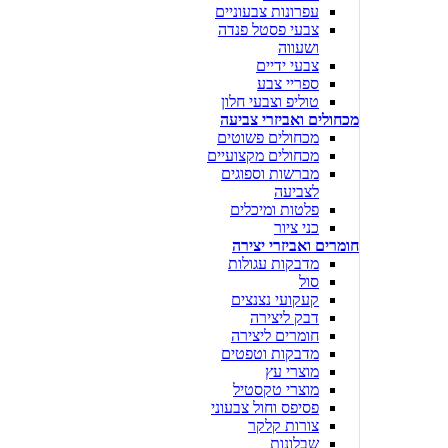
עפרונות צבעוניים
צבעי פסטל פנדה
ושעווה
צבעי ידיים
ספריי צבע
טוליפ וצבעי חלון
מכחולים ואביזרי צביעה
מכחולים פשוטים
מכחולים מקצועיים
מברשות וספוגים
לצביעה
פלטות ומיכלים
כני ציור
חומרים ואביזרי יצירה
מדבקות עגולות
סול
קעקועי נצנצים
דבק ליצירה
חומרים ליצירה
מדבקות וטפטים
מוצרי עץ
מוצרי טקסטיל
פסיפס וחול צבעוני
צורות קלקר
שבלונות