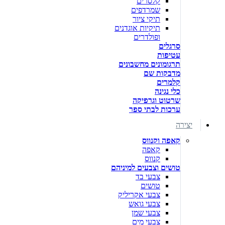
קלסרים
שמרדפים
תיקי ציור
תיקיות אוגדנים
ופולדרים
סרגלים
עטיפות
תרגומונים מחשבונים
מדבקות שם
קלמרים
כלי נגינה
שרטוט וגרפיקה
ערכות לבתי ספר
יצירה
קאפה וקנווס
קאפה
קנווס
טושים וצבעים למיניהם
צבעי בד
טושים
צבעי אקריליק
צבעי גואש
צבעי שמן
צבעי מים