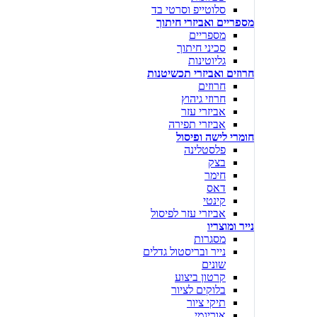
סלוטייפ וסרטי בד
מספריים ואביזרי חיתוך
מספריים
סכיני חיתוך
גליוטינות
חרוזים ואביזרי תכשיטנות
חרוזים
חרוזי גיהוץ
אביזרי עזר
אביזרי תפירה
חומרי לישה ופיסול
פלסטלינה
בצק
חימר
דאס
קינטי
אביזרי עזר לפיסול
נייר ומוצריו
מסגרות
נייר ובריסטול גדלים
שונים
קרטון ביצוע
בלוקים לציור
תיקי ציור
אוריגמי