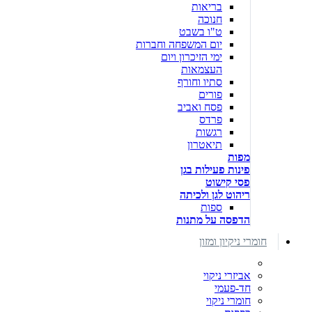
בריאות
חנוכה
ט"ו בשבט
יום המשפחה וחברות
ימי הזיכרון ויום
העצמאות
סתיו וחורף
פורים
פסח ואביב
פרדס
רגשות
תיאטרון
מפות
פינות פעילות בגן
פסי קישוט
ריהוט לגן ולכיתה
ספות
הדפסה על מתנות
חומרי ניקיון ומזון
אביזרי ניקוי
חד-פעמי
חומרי ניקוי