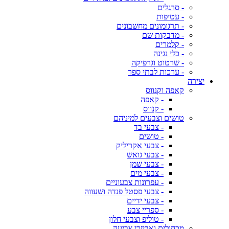
- סרגלים
- עטיפות
- תרגומונים מחשבונים
- מדבקות שם
- קלמרים
- כלי נגינה
- שרטוט וגרפיקה
- ערכות לבתי ספר
יצירה
קאפה וקנווס
- קאפה
- קנווס
טושים וצבעים למיניהם
- צבעי בד
- טושים
- צבעי אקריליק
- צבעי גואש
- צבעי שמן
- צבעי מים
- עפרונות צבעוניים
- צבעי פסטל פנדה ושעווה
- צבעי ידיים
- ספריי צבע
- טוליפ וצבעי חלון
מכחולים ואביזרי צביעה