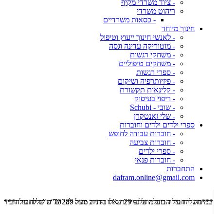
- ציוד משרדי מקיף
ריהוט משרדי
- כסאות משרדיים
חינוך מיוחד
- לאנשי חינוך ייעוץ וטיפול
- מוטוריקה עדינה וגסה
- משחקי רגשות
- משחקים טיפוליים
- ספרי רגשות
- פיזיותרפיה ושיקום
- קלינאות תקשורת
- ריפוי בעיסוק
- שובי - Schubi
- שלי זאנטקרן
ספרי ילדים ילדים וחוברות
- חוברות עבודה לחופש
- חוברות צביעה
- ספרי ילדים
- חוברות פנאי
התחברות
dafram.online@gmail.com
***משלוח עד הבית מוזל ב- 29 ש"ח בקניה מעל 289 ש"ח שליח עד הבית ***
***מש