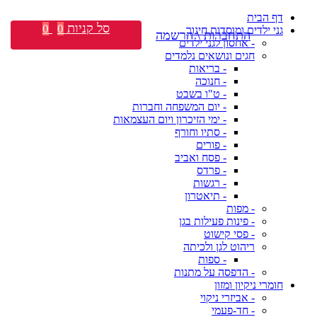
דף הבית
סל קניות
0
0
גני ילדים ומוסדות חינוך
התחברות \ הרשמה
- אחסון לגני ילדים
חגים ונושאים נלמדים
- בריאות
- חנוכה
- ט"ו בשבט
- יום המשפחה וחברות
- ימי הזיכרון ויום העצמאות
- סתיו וחורף
- פורים
- פסח ואביב
- פרדס
- רגשות
- תיאטרון
- מפות
- פינות פעילות בגן
- פסי קישוט
ריהוט לגן ולכיתה
- ספות
- הדפסה על מתנות
חומרי ניקיון ומזון
- אביזרי ניקוי
- חד-פעמי