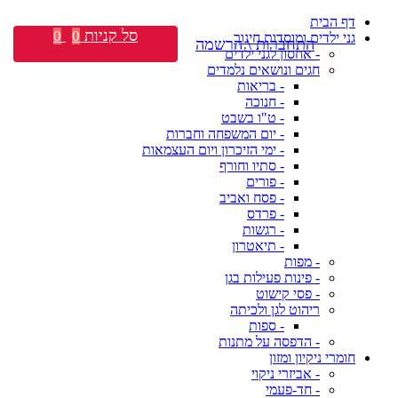
דף הבית
סל קניות
0
0
גני ילדים ומוסדות חינוך
התחברות \ הרשמה
- אחסון לגני ילדים
חגים ונושאים נלמדים
- בריאות
- חנוכה
- ט"ו בשבט
- יום המשפחה וחברות
- ימי הזיכרון ויום העצמאות
- סתיו וחורף
- פורים
- פסח ואביב
- פרדס
- רגשות
- תיאטרון
- מפות
- פינות פעילות בגן
- פסי קישוט
ריהוט לגן ולכיתה
- ספות
- הדפסה על מתנות
חומרי ניקיון ומזון
- אביזרי ניקוי
- חד-פעמי