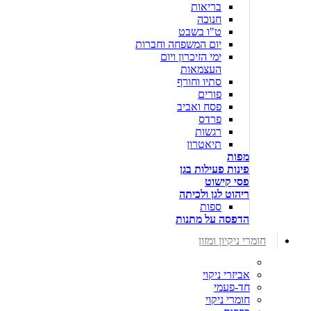
בריאות
חנוכה
ט"ו בשבט
יום המשפחה וחברות
ימי הזיכרון ויום
העצמאות
סתיו וחורף
פורים
פסח ואביב
פרדס
רגשות
תיאטרון
מפות
פינות פעילות בגן
פסי קישוט
ריהוט לגן ולכיתה
ספות
הדפסה על מתנות
חומרי ניקיון ומזון
אביזרי ניקוי
חד-פעמי
חומרי ניקוי