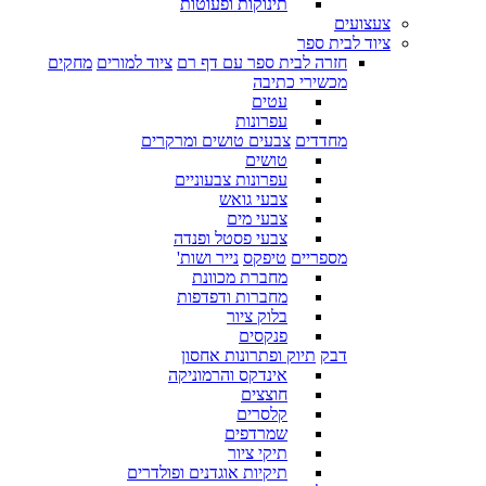
תינוקות ופעוטות
צעצועים
ציוד לבית ספר
חזרה לבית ספר עם דף רם
ציוד למורים
מחקים
מכשירי כתיבה
עטים
עפרונות
מחדדים
צבעים טושים ומרקרים
טושים
עפרונות צבעוניים
צבעי גואש
צבעי מים
צבעי פסטל ופנדה
מספריים
טיפקס
נייר ושות'
מחברת מכוונת
מחברות ודפדפות
בלוק ציור
פנקסים
דבק
תיוק ופתרונות אחסון
אינדקס והרמוניקה
חוצצים
קלסרים
שמרדפים
תיקי ציור
תיקיות אוגדנים ופולדרים