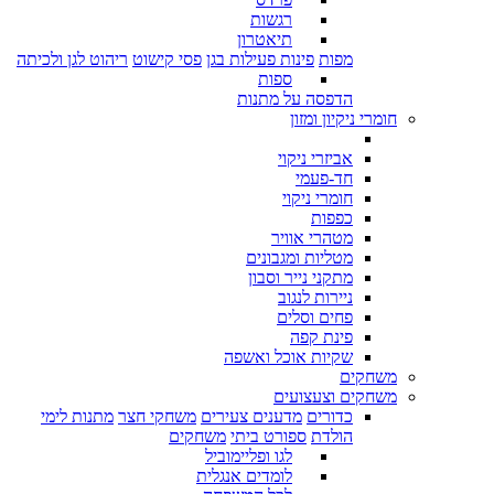
רגשות
תיאטרון
מפות
פינות פעילות בגן
פסי קישוט
ריהוט לגן ולכיתה
ספות
הדפסה על מתנות
חומרי ניקיון ומזון
אביזרי ניקוי
חד-פעמי
חומרי ניקוי
כפפות
מטהרי אוויר
מטליות ומגבונים
מתקני נייר וסבון
ניירות לנגוב
פחים וסלים
פינת קפה
שקיות אוכל ואשפה
משחקים
משחקים וצעצועים
כדורים
מדענים צעירים
משחקי חצר
מתנות לימי
הולדת
ספורט ביתי
משחקים
לגו ופליימוביל
לומדים אנגלית