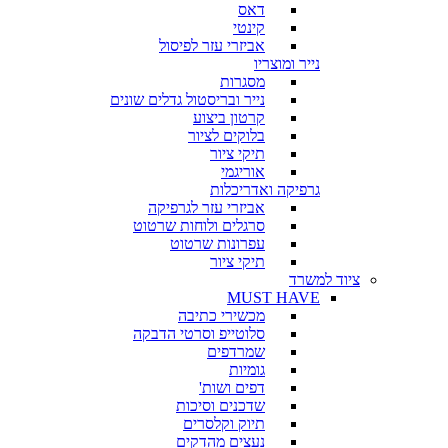
דאס
קינטי
אביזרי עזר לפיסול
נייר ומוצריו
מסגרות
נייר ובריסטול גדלים שונים
קרטון ביצוע
בלוקים לציור
תיקי ציור
אוריגמי
גרפיקה ואדריכלות
אביזרי עזר לגרפיקה
סרגלים ולוחות שרטוט
עפרונות שרטוט
תיקי ציור
ציוד למשרד
MUST HAVE
מכשירי כתיבה
סלוטייפ וסרטי הדבקה
שמרדפים
גומיות
דפים ושות'
שדכנים וסיכות
תיוק וקלסרים
נעצים מהדקים