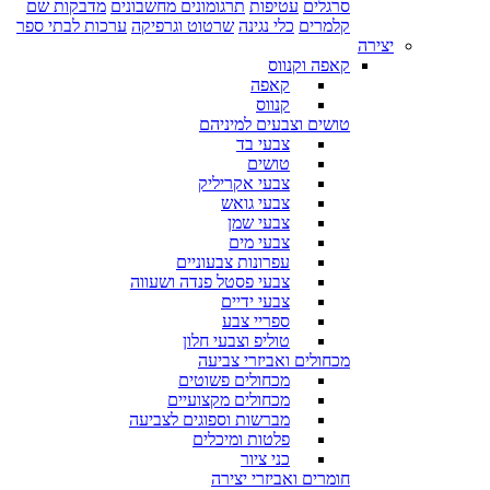
סרגלים
עטיפות
תרגומונים מחשבונים
מדבקות שם
קלמרים
כלי נגינה
שרטוט וגרפיקה
ערכות לבתי ספר
יצירה
קאפה וקנווס
קאפה
קנווס
טושים וצבעים למיניהם
צבעי בד
טושים
צבעי אקריליק
צבעי גואש
צבעי שמן
צבעי מים
עפרונות צבעוניים
צבעי פסטל פנדה ושעווה
צבעי ידיים
ספריי צבע
טוליפ וצבעי חלון
מכחולים ואביזרי צביעה
מכחולים פשוטים
מכחולים מקצועיים
מברשות וספוגים לצביעה
פלטות ומיכלים
כני ציור
חומרים ואביזרי יצירה