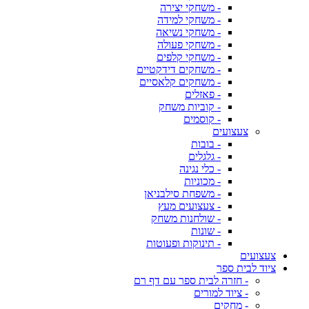
- משחקי יצירה
- משחקי למידה
- משחקי נשיאה
- משחקי פעולה
- משחקי קלפים
- משחקים דידקטיים
- משחקים קלאסיים
- פאזלים
- קוביות משחק
- קוסמים
צעצועים
- בובות
- גלגלים
- כלי נגינה
- מכוניות
- משפחת סילבניאן
- צעצועים מעץ
- שולחנות משחק
- שונות
- תינוקות ופעוטות
צעצועים
ציוד לבית ספר
- חזרה לבית ספר עם דף רם
- ציוד למורים
- מחקים