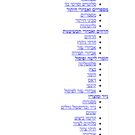
סלוטייפ וסרטי בד
מספריים ואביזרי חיתוך
מספריים
סכיני חיתוך
גליוטינות
חרוזים ואביזרי תכשיטנות
חרוזים
חרוזי גיהוץ
אביזרי עזר
אביזרי תפירה
חומרי לישה ופיסול
פלסטלינה
בצק
חימר
דאס
קינטי
אביזרי עזר לפיסול
נייר ומוצריו
מסגרות
נייר ובריסטול גדלים
שונים
קרטון ביצוע
בלוקים לציור
תיקי ציור
אוריגמי