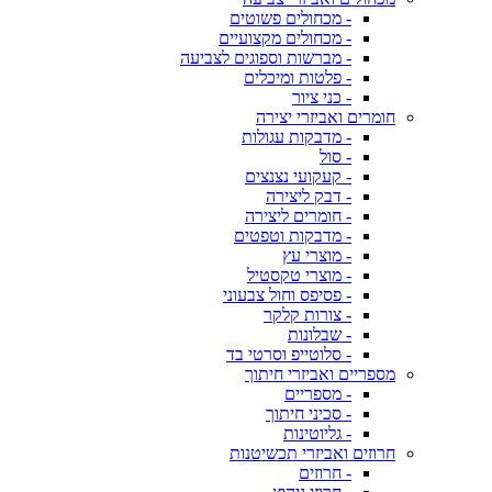
- מכחולים פשוטים
- מכחולים מקצועיים
- מברשות וספוגים לצביעה
- פלטות ומיכלים
- כני ציור
חומרים ואביזרי יצירה
- מדבקות עגולות
- סול
- קעקועי נצנצים
- דבק ליצירה
- חומרים ליצירה
- מדבקות וטפטים
- מוצרי עץ
- מוצרי טקסטיל
- פסיפס וחול צבעוני
- צורות קלקר
- שבלונות
- סלוטייפ וסרטי בד
מספריים ואביזרי חיתוך
- מספריים
- סכיני חיתוך
- גליוטינות
חרוזים ואביזרי תכשיטנות
- חרוזים