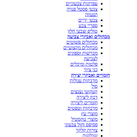
עפרונות צבעוניים
צבעי פסטל פנדה
ושעווה
צבעי ידיים
ספריי צבע
טוליפ וצבעי חלון
מכחולים ואביזרי צביעה
מכחולים פשוטים
מכחולים מקצועיים
מברשות וספוגים
לצביעה
פלטות ומיכלים
כני ציור
חומרים ואביזרי יצירה
מדבקות עגולות
סול
קעקועי נצנצים
דבק ליצירה
חומרים ליצירה
מדבקות וטפטים
מוצרי עץ
מוצרי טקסטיל
פסיפס וחול צבעוני
צורות קלקר
שבלונות