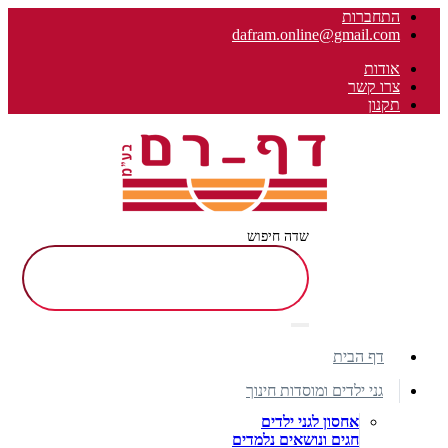
התחברות
dafram.online@gmail.com
אודות
צרו קשר
תקנון
שדה חיפוש
דף הבית
גני ילדים ומוסדות חינוך
אחסון לגני ילדים
חגים ונושאים נלמדים