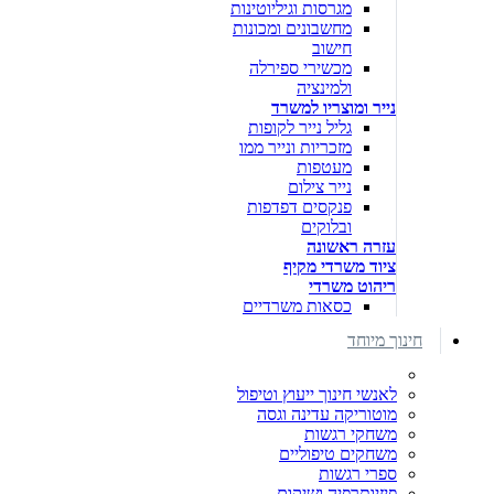
מגרסות וגיליוטינות
מחשבונים ומכונות
חישוב
מכשירי ספירלה
ולמינציה
נייר ומוצריו למשרד
גליל נייר לקופות
מזכריות ונייר ממו
מעטפות
נייר צילום
פנקסים דפדפות
ובלוקים
עזרה ראשונה
ציוד משרדי מקיף
ריהוט משרדי
כסאות משרדיים
חינוך מיוחד
לאנשי חינוך ייעוץ וטיפול
מוטוריקה עדינה וגסה
משחקי רגשות
משחקים טיפוליים
ספרי רגשות
פיזיותרפיה ושיקום