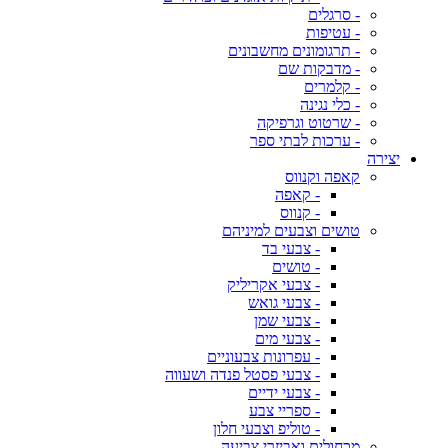
- סרגלים
- עטיפות
- תרגומונים מחשבונים
- מדבקות שם
- קלמרים
- כלי נגינה
- שרטוט וגרפיקה
- ערכות לבתי ספר
יצירה
קאפה וקנווס
- קאפה
- קנווס
טושים וצבעים למיניהם
- צבעי בד
- טושים
- צבעי אקריליק
- צבעי גואש
- צבעי שמן
- צבעי מים
- עפרונות צבעוניים
- צבעי פסטל פנדה ושעווה
- צבעי ידיים
- ספריי צבע
- טוליפ וצבעי חלון
מכחולים ואביזרי צביעה