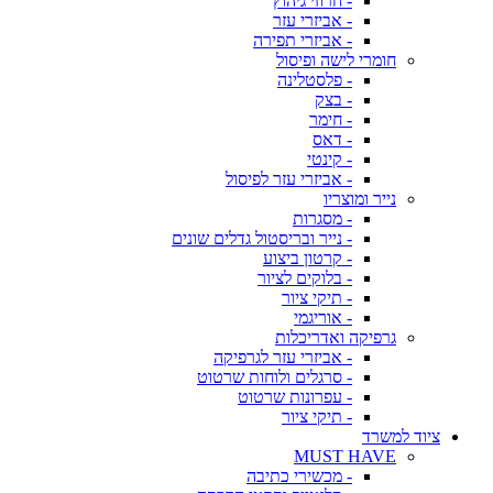
- חרוזי גיהוץ
- אביזרי עזר
- אביזרי תפירה
חומרי לישה ופיסול
- פלסטלינה
- בצק
- חימר
- דאס
- קינטי
- אביזרי עזר לפיסול
נייר ומוצריו
- מסגרות
- נייר ובריסטול גדלים שונים
- קרטון ביצוע
- בלוקים לציור
- תיקי ציור
- אוריגמי
גרפיקה ואדריכלות
- אביזרי עזר לגרפיקה
- סרגלים ולוחות שרטוט
- עפרונות שרטוט
- תיקי ציור
ציוד למשרד
MUST HAVE
- מכשירי כתיבה