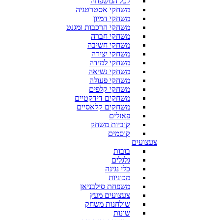
לכל המשפחה
משחקי אסטרטגיה
משחקי דמיון
משחקי הרכבות ומגנט
משחקי חברה
משחקי חשיבה
משחקי יצירה
משחקי למידה
משחקי נשיאה
משחקי פעולה
משחקי קלפים
משחקים דידקטיים
משחקים קלאסיים
פאזלים
קוביות משחק
קוסמים
צעצועים
בובות
גלגלים
כלי נגינה
מכוניות
משפחת סילבניאן
צעצועים מעץ
שולחנות משחק
שונות