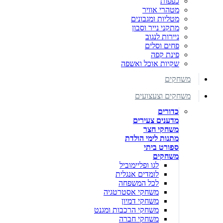
כפפות
מטהרי אוויר
מטליות ומגבונים
מתקני נייר וסבון
ניירות לנגוב
פחים וסלים
פינת קפה
שקיות אוכל ואשפה
משחקים
משחקים וצעצועים
כדורים
מדענים צעירים
משחקי חצר
מתנות לימי הולדת
ספורט ביתי
משחקים
לגו ופליימוביל
לומדים אנגלית
לכל המשפחה
משחקי אסטרטגיה
משחקי דמיון
משחקי הרכבות ומגנט
משחקי חברה