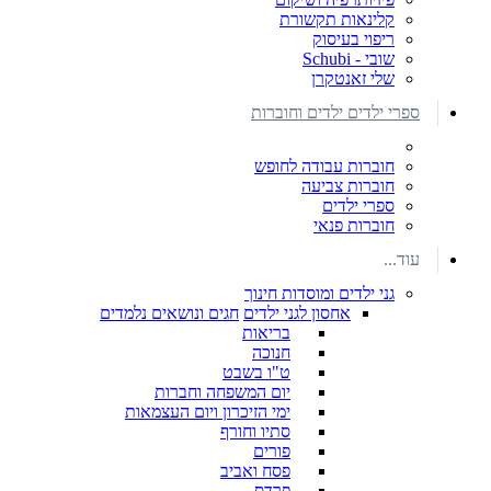
קלינאות תקשורת
ריפוי בעיסוק
שובי - Schubi
שלי זאנטקרן
ספרי ילדים ילדים וחוברות
חוברות עבודה לחופש
חוברות צביעה
ספרי ילדים
חוברות פנאי
עוד...
גני ילדים ומוסדות חינוך
אחסון לגני ילדים
חגים ונושאים נלמדים
בריאות
חנוכה
ט"ו בשבט
יום המשפחה וחברות
ימי הזיכרון ויום העצמאות
סתיו וחורף
פורים
פסח ואביב
פרדס