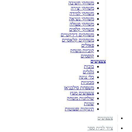
משחקי חשיבה
משחקי יצירה
משחקי למידה
משחקי נשיאה
משחקי פעולה
משחקי קלפים
משחקים דידקטיים
משחקים קלאסיים
פאזלים
קוביות משחק
קוסמים
צעצועים
בובות
גלגלים
כלי נגינה
מכוניות
משפחת סילבניאן
צעצועים מעץ
שולחנות משחק
שונות
תינוקות ופעוטות
צעצועים
ציוד לבית ספר