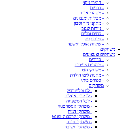
- חומרי ניקוי
- כפפות
- מטהרי אוויר
- מטליות ומגבונים
- מתקני נייר וסבון
- ניירות לנגוב
- פחים וסלים
- פינת קפה
- שקיות אוכל ואשפה
משחקים
משחקים וצעצועים
- כדורים
- מדענים צעירים
- משחקי חצר
- מתנות לימי הולדת
- ספורט ביתי
משחקים
- לגו ופליימוביל
- לומדים אנגלית
- לכל המשפחה
- משחקי אסטרטגיה
- משחקי דמיון
- משחקי הרכבות ומגנט
- משחקי חברה
- משחקי חשיבה