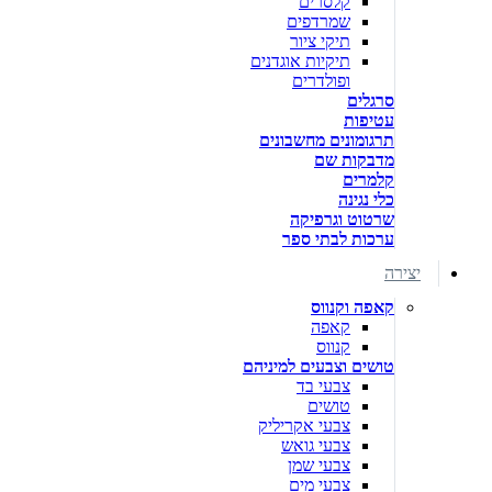
קלסרים
שמרדפים
תיקי ציור
תיקיות אוגדנים
ופולדרים
סרגלים
עטיפות
תרגומונים מחשבונים
מדבקות שם
קלמרים
כלי נגינה
שרטוט וגרפיקה
ערכות לבתי ספר
יצירה
קאפה וקנווס
קאפה
קנווס
טושים וצבעים למיניהם
צבעי בד
טושים
צבעי אקריליק
צבעי גואש
צבעי שמן
צבעי מים