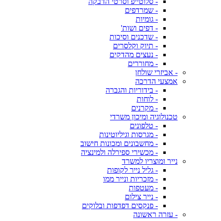
- סלוטייפ וסרטי הדבקה
- שמרדפים
- גומיות
- דפים ושות'
- שדכנים וסיכות
- תיוק וקלסרים
- נעצים מהדקים
- מחוררים
- אביזרי שולחן
אמצעי הדרכה
- בידוריות והגברה
- לוחות
- מקרנים
טכנולוגיה ומיכון משרדי
- טלפונים
- מגרסות וגיליוטינות
- מחשבונים ומכונות חישוב
- מכשירי ספירלה ולמינציה
נייר ומוצריו למשרד
- גליל נייר לקופות
- מזכריות ונייר ממו
- מעטפות
- נייר צילום
- פנקסים דפדפות ובלוקים
- עזרה ראשונה