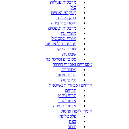
מדבקות עגולות
סול
קעקועי נצנצים
דבק ליצירה
חומרים ליצירה
מדבקות וטפטים
מוצרי עץ
מוצרי טקסטיל
פסיפס וחול צבעוני
צורות קלקר
שבלונות
סלוטייפ וסרטי בד
מספריים ואביזרי חיתוך
מספריים
סכיני חיתוך
גליוטינות
חרוזים ואביזרי תכשיטנות
חרוזים
חרוזי גיהוץ
אביזרי עזר
אביזרי תפירה
חומרי לישה ופיסול
פלסטלינה
בצק
חימר