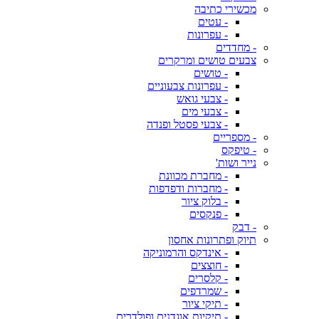
מכשירי כתיבה
- עטים
- עפרונות
- מחדדים
צבעים טושים ומרקרים
- טושים
- עפרונות צבעוניים
- צבעי גואש
- צבעי מים
- צבעי פסטל ופנדה
- מספריים
- טיפקס
נייר ושות'
- מחברת מכוונת
- מחברות ודפדפות
- בלוק ציור
- פנקסים
- דבק
תיוק ופתרונות אחסון
- אינדקס והרמוניקה
- חוצצים
- קלסרים
- שמרדפים
- תיקי ציור
- תיקיות אוגדנים ופולדרים