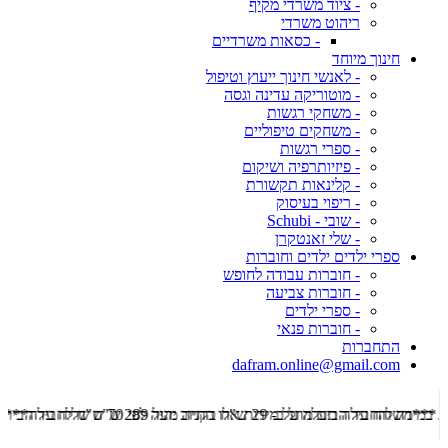
- ציוד משרדי מקיף
ריהוט משרדי
- כסאות משרדיים
חינוך מיוחד
- לאנשי חינוך ייעוץ וטיפול
- מוטוריקה עדינה וגסה
- משחקי רגשות
- משחקים טיפוליים
- ספרי רגשות
- פיזיותרפיה ושיקום
- קלינאות תקשורת
- ריפוי בעיסוק
- שובי - Schubi
- שלי זאנטקרן
ספרי ילדים ילדים וחוברות
- חוברות עבודה לחופש
- חוברות צביעה
- ספרי ילדים
- חוברות פנאי
התחברות
dafram.online@gmail.com
***משלוח עד הבית מוזל ב- 29 ש"ח בקניה מעל 289 ש"ח שליח עד הבית ***
***מש