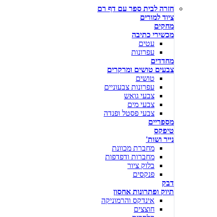
חזרה לבית ספר עם דף רם
ציוד למורים
מחקים
מכשירי כתיבה
עטים
עפרונות
מחדדים
צבעים טושים ומרקרים
טושים
עפרונות צבעוניים
צבעי גואש
צבעי מים
צבעי פסטל ופנדה
מספריים
טיפקס
נייר ושות'
מחברת מכוונת
מחברות ודפדפות
בלוק ציור
פנקסים
דבק
תיוק ופתרונות אחסון
אינדקס והרמוניקה
חוצצים