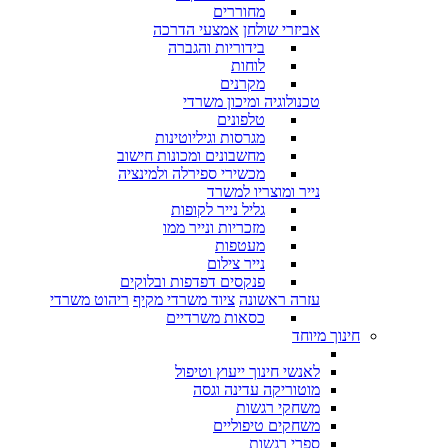
מחוררים
אביזרי שולחן
אמצעי הדרכה
בידוריות והגברה
לוחות
מקרנים
טכנולוגיה ומיכון משרדי
טלפונים
מגרסות וגיליוטינות
מחשבונים ומכונות חישוב
מכשירי ספירלה ולמינציה
נייר ומוצריו למשרד
גליל נייר לקופות
מזכריות ונייר ממו
מעטפות
נייר צילום
פנקסים דפדפות ובלוקים
עזרה ראשונה
ציוד משרדי מקיף
ריהוט משרדי
כסאות משרדיים
חינוך מיוחד
לאנשי חינוך ייעוץ וטיפול
מוטוריקה עדינה וגסה
משחקי רגשות
משחקים טיפוליים
ספרי רגשות