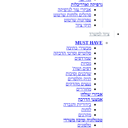
גרפיקה ואדריכלות
אביזרי עזר לגרפיקה
סרגלים ולוחות שרטוט
עפרונות שרטוט
תיקי ציור
ציוד למשרד
MUST HAVE
מכשירי כתיבה
סלוטייפ וסרטי הדבקה
שמרדפים
גומיות
דפים ושות'
שדכנים וסיכות
תיוק וקלסרים
נעצים מהדקים
מחוררים
אביזרי שולחן
אמצעי הדרכה
בידוריות והגברה
לוחות
מקרנים
טכנולוגיה ומיכון משרדי
טלפונים