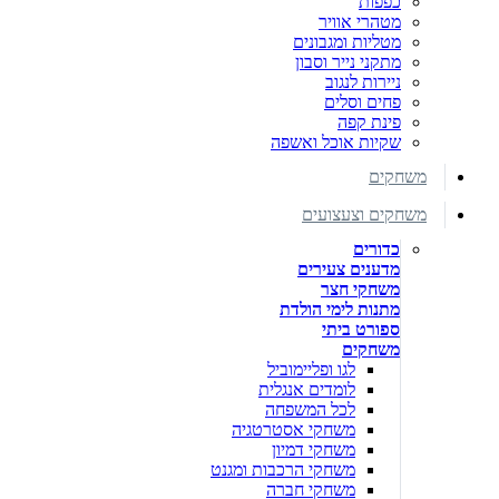
כפפות
מטהרי אוויר
מטליות ומגבונים
מתקני נייר וסבון
ניירות לנגוב
פחים וסלים
פינת קפה
שקיות אוכל ואשפה
משחקים
משחקים וצעצועים
כדורים
מדענים צעירים
משחקי חצר
מתנות לימי הולדת
ספורט ביתי
משחקים
לגו ופליימוביל
לומדים אנגלית
לכל המשפחה
משחקי אסטרטגיה
משחקי דמיון
משחקי הרכבות ומגנט
משחקי חברה