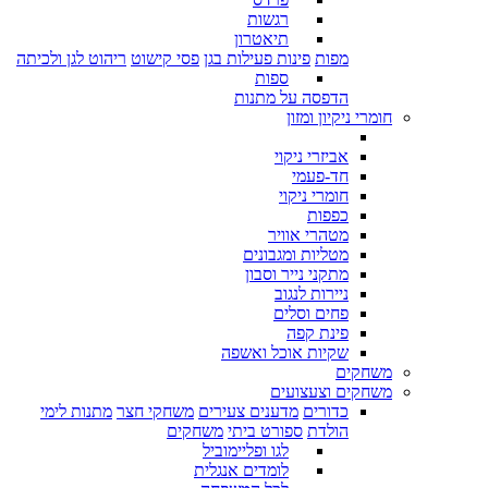
רגשות
תיאטרון
מפות
פינות פעילות בגן
פסי קישוט
ריהוט לגן ולכיתה
ספות
הדפסה על מתנות
חומרי ניקיון ומזון
אביזרי ניקוי
חד-פעמי
חומרי ניקוי
כפפות
מטהרי אוויר
מטליות ומגבונים
מתקני נייר וסבון
ניירות לנגוב
פחים וסלים
פינת קפה
שקיות אוכל ואשפה
משחקים
משחקים וצעצועים
כדורים
מדענים צעירים
משחקי חצר
מתנות לימי
הולדת
ספורט ביתי
משחקים
לגו ופליימוביל
לומדים אנגלית