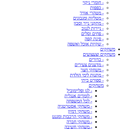
- חומרי ניקוי
- כפפות
- מטהרי אוויר
- מטליות ומגבונים
- מתקני נייר וסבון
- ניירות לנגוב
- פחים וסלים
- פינת קפה
- שקיות אוכל ואשפה
משחקים
משחקים וצעצועים
- כדורים
- מדענים צעירים
- משחקי חצר
- מתנות לימי הולדת
- ספורט ביתי
משחקים
- לגו ופליימוביל
- לומדים אנגלית
- לכל המשפחה
- משחקי אסטרטגיה
- משחקי דמיון
- משחקי הרכבות ומגנט
- משחקי חברה
- משחקי חשיבה