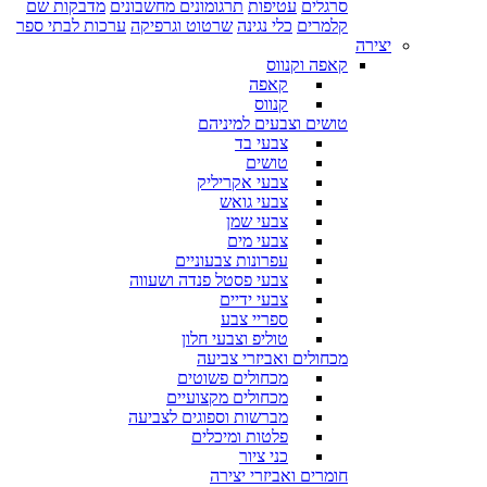
סרגלים
עטיפות
תרגומונים מחשבונים
מדבקות שם
קלמרים
כלי נגינה
שרטוט וגרפיקה
ערכות לבתי ספר
יצירה
קאפה וקנווס
קאפה
קנווס
טושים וצבעים למיניהם
צבעי בד
טושים
צבעי אקריליק
צבעי גואש
צבעי שמן
צבעי מים
עפרונות צבעוניים
צבעי פסטל פנדה ושעווה
צבעי ידיים
ספריי צבע
טוליפ וצבעי חלון
מכחולים ואביזרי צביעה
מכחולים פשוטים
מכחולים מקצועיים
מברשות וספוגים לצביעה
פלטות ומיכלים
כני ציור
חומרים ואביזרי יצירה