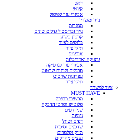
דאס
קינטי
אביזרי עזר לפיסול
נייר ומוצריו
מסגרות
נייר ובריסטול גדלים שונים
קרטון ביצוע
בלוקים לציור
תיקי ציור
אוריגמי
גרפיקה ואדריכלות
אביזרי עזר לגרפיקה
סרגלים ולוחות שרטוט
עפרונות שרטוט
תיקי ציור
ציוד למשרד
MUST HAVE
מכשירי כתיבה
סלוטייפ וסרטי הדבקה
שמרדפים
גומיות
דפים ושות'
שדכנים וסיכות
תיוק וקלסרים
נעצים מהדקים