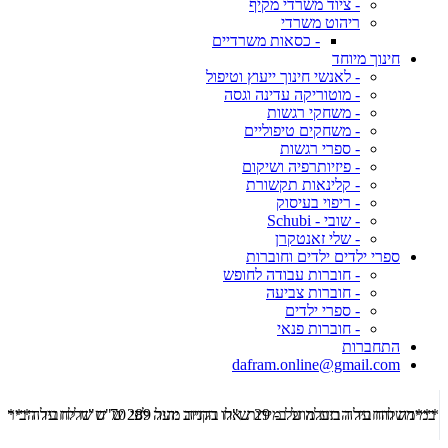
- ציוד משרדי מקיף
ריהוט משרדי
- כסאות משרדיים
חינוך מיוחד
- לאנשי חינוך ייעוץ וטיפול
- מוטוריקה עדינה וגסה
- משחקי רגשות
- משחקים טיפוליים
- ספרי רגשות
- פיזיותרפיה ושיקום
- קלינאות תקשורת
- ריפוי בעיסוק
- שובי - Schubi
- שלי זאנטקרן
ספרי ילדים ילדים וחוברות
- חוברות עבודה לחופש
- חוברות צביעה
- ספרי ילדים
- חוברות פנאי
התחברות
dafram.online@gmail.com
***משלוח עד הבית מוזל ב- 29 ש"ח בקניה מעל 289 ש"ח שליח עד הבית ***
***מש