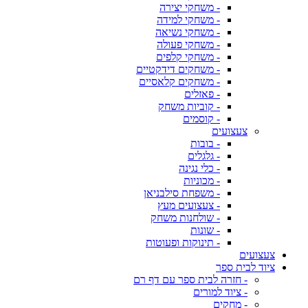
- משחקי יצירה
- משחקי למידה
- משחקי נשיאה
- משחקי פעולה
- משחקי קלפים
- משחקים דידקטיים
- משחקים קלאסיים
- פאזלים
- קוביות משחק
- קוסמים
צעצועים
- בובות
- גלגלים
- כלי נגינה
- מכוניות
- משפחת סילבניאן
- צעצועים מעץ
- שולחנות משחק
- שונות
- תינוקות ופעוטות
צעצועים
ציוד לבית ספר
- חזרה לבית ספר עם דף רם
- ציוד למורים
- מחקים