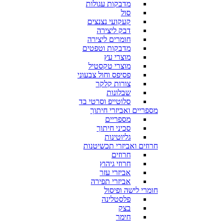
מדבקות עגולות
סול
קעקועי נצנצים
דבק ליצירה
חומרים ליצירה
מדבקות וטפטים
מוצרי עץ
מוצרי טקסטיל
פסיפס וחול צבעוני
צורות קלקר
שבלונות
סלוטייפ וסרטי בד
מספריים ואביזרי חיתוך
מספריים
סכיני חיתוך
גליוטינות
חרוזים ואביזרי תכשיטנות
חרוזים
חרוזי גיהוץ
אביזרי עזר
אביזרי תפירה
חומרי לישה ופיסול
פלסטלינה
בצק
חימר