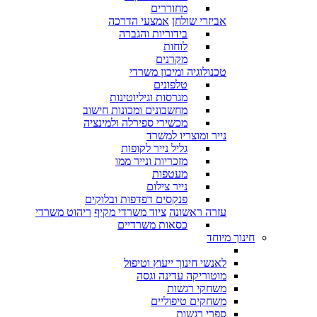
מחוררים
אביזרי שולחן
אמצעי הדרכה
בידוריות והגברה
לוחות
מקרנים
טכנולוגיה ומיכון משרדי
טלפונים
מגרסות וגיליוטינות
מחשבונים ומכונות חישוב
מכשירי ספירלה ולמינציה
נייר ומוצריו למשרד
גליל נייר לקופות
מזכריות ונייר ממו
מעטפות
נייר צילום
פנקסים דפדפות ובלוקים
עזרה ראשונה
ציוד משרדי מקיף
ריהוט משרדי
כסאות משרדיים
חינוך מיוחד
לאנשי חינוך ייעוץ וטיפול
מוטוריקה עדינה וגסה
משחקי רגשות
משחקים טיפוליים
ספרי רגשות