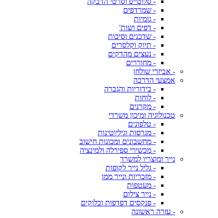
- סלוטייפ וסרטי הדבקה
- שמרדפים
- גומיות
- דפים ושות'
- שדכנים וסיכות
- תיוק וקלסרים
- נעצים מהדקים
- מחוררים
- אביזרי שולחן
אמצעי הדרכה
- בידוריות והגברה
- לוחות
- מקרנים
טכנולוגיה ומיכון משרדי
- טלפונים
- מגרסות וגיליוטינות
- מחשבונים ומכונות חישוב
- מכשירי ספירלה ולמינציה
נייר ומוצריו למשרד
- גליל נייר לקופות
- מזכריות ונייר ממו
- מעטפות
- נייר צילום
- פנקסים דפדפות ובלוקים
- עזרה ראשונה