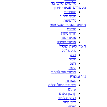
סלוטייפ וסרטי בד
מספריים ואביזרי חיתוך
מספריים
סכיני חיתוך
גליוטינות
חרוזים ואביזרי תכשיטנות
חרוזים
חרוזי גיהוץ
אביזרי עזר
אביזרי תפירה
חומרי לישה ופיסול
פלסטלינה
בצק
חימר
דאס
קינטי
אביזרי עזר לפיסול
נייר ומוצריו
מסגרות
נייר ובריסטול גדלים
שונים
קרטון ביצוע
בלוקים לציור
תיקי ציור
אוריגמי