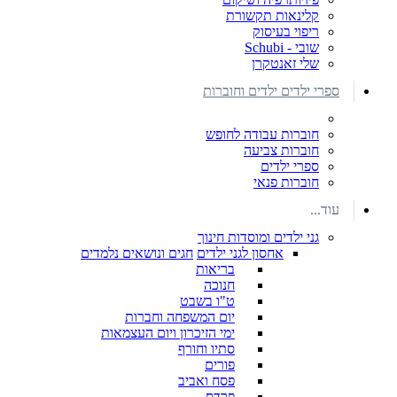
קלינאות תקשורת
ריפוי בעיסוק
שובי - Schubi
שלי זאנטקרן
ספרי ילדים ילדים וחוברות
חוברות עבודה לחופש
חוברות צביעה
ספרי ילדים
חוברות פנאי
עוד...
גני ילדים ומוסדות חינוך
אחסון לגני ילדים
חגים ונושאים נלמדים
בריאות
חנוכה
ט"ו בשבט
יום המשפחה וחברות
ימי הזיכרון ויום העצמאות
סתיו וחורף
פורים
פסח ואביב
פרדס