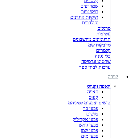
קלסרים
שמרדפים
תיקי ציור
תיקיות אוגדנים
ופולדרים
סרגלים
עטיפות
תרגומונים מחשבונים
מדבקות שם
קלמרים
כלי נגינה
שרטוט וגרפיקה
ערכות לבתי ספר
יצירה
קאפה וקנווס
קאפה
קנווס
טושים וצבעים למיניהם
צבעי בד
טושים
צבעי אקריליק
צבעי גואש
צבעי שמן
צבעי מים