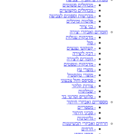
- מכחולים פשוטים
- מכחולים מקצועיים
- מברשות וספוגים לצביעה
- פלטות ומיכלים
- כני ציור
חומרים ואביזרי יצירה
- מדבקות עגולות
- סול
- קעקועי נצנצים
- דבק ליצירה
- חומרים ליצירה
- מדבקות וטפטים
- מוצרי עץ
- מוצרי טקסטיל
- פסיפס וחול צבעוני
- צורות קלקר
- שבלונות
- סלוטייפ וסרטי בד
מספריים ואביזרי חיתוך
- מספריים
- סכיני חיתוך
- גליוטינות
חרוזים ואביזרי תכשיטנות
- חרוזים