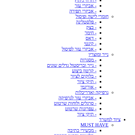
- חרוזי גיהוץ
- אביזרי עזר
- אביזרי תפירה
חומרי לישה ופיסול
- פלסטלינה
- בצק
- חימר
- דאס
- קינטי
- אביזרי עזר לפיסול
נייר ומוצריו
- מסגרות
- נייר ובריסטול גדלים שונים
- קרטון ביצוע
- בלוקים לציור
- תיקי ציור
- אוריגמי
גרפיקה ואדריכלות
- אביזרי עזר לגרפיקה
- סרגלים ולוחות שרטוט
- עפרונות שרטוט
- תיקי ציור
ציוד למשרד
MUST HAVE
- מכשירי כתיבה