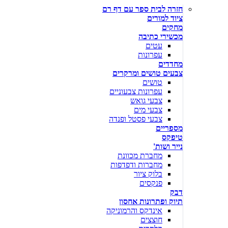
חזרה לבית ספר עם דף רם
ציוד למורים
מחקים
מכשירי כתיבה
עטים
עפרונות
מחדדים
צבעים טושים ומרקרים
טושים
עפרונות צבעוניים
צבעי גואש
צבעי מים
צבעי פסטל ופנדה
מספריים
טיפקס
נייר ושות'
מחברת מכוונת
מחברות ודפדפות
בלוק ציור
פנקסים
דבק
תיוק ופתרונות אחסון
אינדקס והרמוניקה
חוצצים