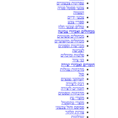
עפרונות צבעוניים
צבעי פסטל פנדה
ושעווה
צבעי ידיים
ספריי צבע
טוליפ וצבעי חלון
מכחולים ואביזרי צביעה
מכחולים פשוטים
מכחולים מקצועיים
מברשות וספוגים
לצביעה
פלטות ומיכלים
כני ציור
חומרים ואביזרי יצירה
מדבקות עגולות
סול
קעקועי נצנצים
דבק ליצירה
חומרים ליצירה
מדבקות וטפטים
מוצרי עץ
מוצרי טקסטיל
פסיפס וחול צבעוני
צורות קלקר
שבלונות