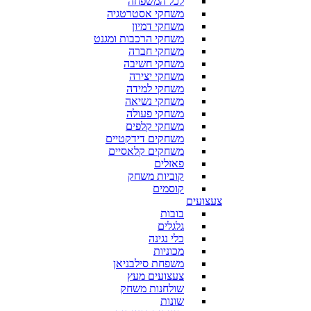
לכל המשפחה
משחקי אסטרטגיה
משחקי דמיון
משחקי הרכבות ומגנט
משחקי חברה
משחקי חשיבה
משחקי יצירה
משחקי למידה
משחקי נשיאה
משחקי פעולה
משחקי קלפים
משחקים דידקטיים
משחקים קלאסיים
פאזלים
קוביות משחק
קוסמים
צעצועים
בובות
גלגלים
כלי נגינה
מכוניות
משפחת סילבניאן
צעצועים מעץ
שולחנות משחק
שונות