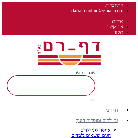
התחברות
dafram.online@gmail.com
אודות
צרו קשר
תקנון
שדה חיפוש
דף הבית
גני ילדים ומוסדות חינוך
אחסון לגני ילדים
חגים ונושאים נלמדים