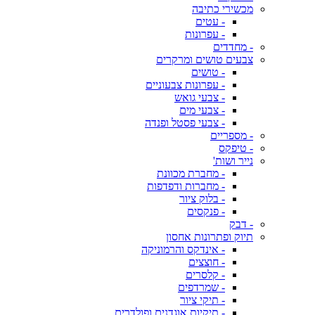
מכשירי כתיבה
- עטים
- עפרונות
- מחדדים
צבעים טושים ומרקרים
- טושים
- עפרונות צבעוניים
- צבעי גואש
- צבעי מים
- צבעי פסטל ופנדה
- מספריים
- טיפקס
נייר ושות'
- מחברת מכוונת
- מחברות ודפדפות
- בלוק ציור
- פנקסים
- דבק
תיוק ופתרונות אחסון
- אינדקס והרמוניקה
- חוצצים
- קלסרים
- שמרדפים
- תיקי ציור
- תיקיות אוגדנים ופולדרים