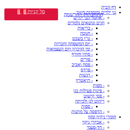
דף הבית
סל קניות
0
0
גני ילדים ומוסדות חינוך
התחברות \ הרשמה
- אחסון לגני ילדים
חגים ונושאים נלמדים
- בריאות
- חנוכה
- ט"ו בשבט
- יום המשפחה וחברות
- ימי הזיכרון ויום העצמאות
- סתיו וחורף
- פורים
- פסח ואביב
- פרדס
- רגשות
- תיאטרון
- מפות
- פינות פעילות בגן
- פסי קישוט
ריהוט לגן ולכיתה
- ספות
- הדפסה על מתנות
חומרי ניקיון ומזון
- אביזרי ניקוי
- חד-פעמי