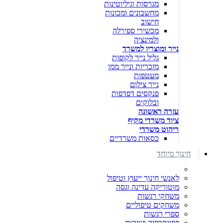
מגרסות וגיליוטינות
מחשבונים ומכונות
חישוב
מכשירי ספירלה
ולמינציה
נייר ומוצריו למשרד
גליל נייר לקופות
מזכריות ונייר ממו
מעטפות
נייר צילום
פנקסים דפדפות
ובלוקים
עזרה ראשונה
ציוד משרדי מקיף
ריהוט משרדי
כסאות משרדיים
חינוך מיוחד
לאנשי חינוך ייעוץ וטיפול
מוטוריקה עדינה וגסה
משחקי רגשות
משחקים טיפוליים
ספרי רגשות
פיזיותרפיה ושיקום