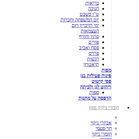
בריאות
חנוכה
ט"ו בשבט
יום המשפחה וחברות
ימי הזיכרון ויום
העצמאות
סתיו וחורף
פורים
פסח ואביב
פרדס
רגשות
תיאטרון
מפות
פינות פעילות בגן
פסי קישוט
ריהוט לגן ולכיתה
ספות
הדפסה על מתנות
חומרי ניקיון ומזון
אביזרי ניקוי
חד-פעמי
חומרי ניקוי