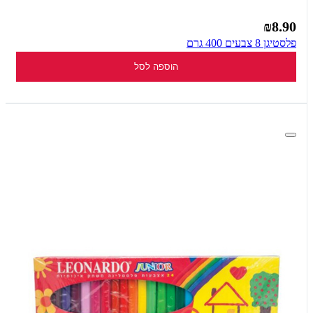
₪8.90
פלסטיגן 8 צבעים 400 גרם
הוספה לסל