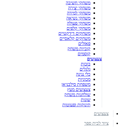
משחקי חשיבה
משחקי יצירה
משחקי למידה
משחקי נשיאה
משחקי פעולה
משחקי קלפים
משחקים דידקטיים
משחקים קלאסיים
פאזלים
קוביות משחק
קוסמים
צעצועים
בובות
גלגלים
כלי נגינה
מכוניות
משפחת סילבניאן
צעצועים מעץ
שולחנות משחק
שונות
תינוקות ופעוטות
צעצועים
ציוד לבית ספר