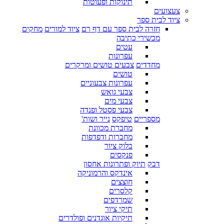
תינוקות ופעוטות
צעצועים
ציוד לבית ספר
חזרה לבית ספר עם דף רם
ציוד למורים
מחקים
מכשירי כתיבה
עטים
עפרונות
מחדדים
צבעים טושים ומרקרים
טושים
עפרונות צבעוניים
צבעי גואש
צבעי מים
צבעי פסטל ופנדה
מספריים
טיפקס
נייר ושות'
מחברת מכוונת
מחברות ודפדפות
בלוק ציור
פנקסים
דבק
תיוק ופתרונות אחסון
אינדקס והרמוניקה
חוצצים
קלסרים
שמרדפים
תיקי ציור
תיקיות אוגדנים ופולדרים