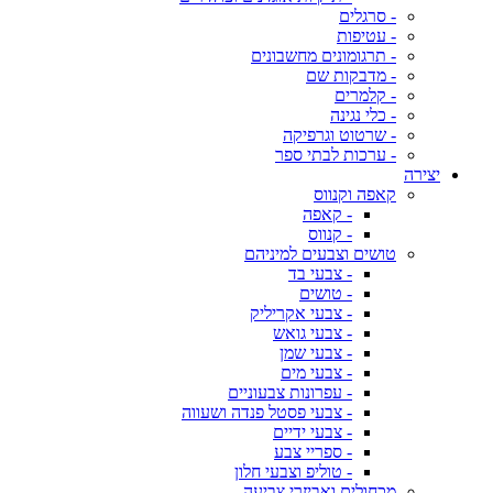
- סרגלים
- עטיפות
- תרגומונים מחשבונים
- מדבקות שם
- קלמרים
- כלי נגינה
- שרטוט וגרפיקה
- ערכות לבתי ספר
יצירה
קאפה וקנווס
- קאפה
- קנווס
טושים וצבעים למיניהם
- צבעי בד
- טושים
- צבעי אקריליק
- צבעי גואש
- צבעי שמן
- צבעי מים
- עפרונות צבעוניים
- צבעי פסטל פנדה ושעווה
- צבעי ידיים
- ספריי צבע
- טוליפ וצבעי חלון
מכחולים ואביזרי צביעה