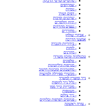
- סלוטייפ וסרטי הדבקה
- שמרדפים
- גומיות
- דפים ושות'
- שדכנים וסיכות
- תיוק וקלסרים
- נעצים מהדקים
- מחוררים
- אביזרי שולחן
אמצעי הדרכה
- בידוריות והגברה
- לוחות
- מקרנים
טכנולוגיה ומיכון משרדי
- טלפונים
- מגרסות וגיליוטינות
- מחשבונים ומכונות חישוב
- מכשירי ספירלה ולמינציה
נייר ומוצריו למשרד
- גליל נייר לקופות
- מזכריות ונייר ממו
- מעטפות
- נייר צילום
- פנקסים דפדפות ובלוקים
- עזרה ראשונה