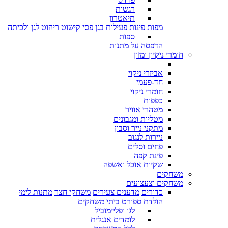
רגשות
תיאטרון
מפות
פינות פעילות בגן
פסי קישוט
ריהוט לגן ולכיתה
ספות
הדפסה על מתנות
חומרי ניקיון ומזון
אביזרי ניקוי
חד-פעמי
חומרי ניקוי
כפפות
מטהרי אוויר
מטליות ומגבונים
מתקני נייר וסבון
ניירות לנגוב
פחים וסלים
פינת קפה
שקיות אוכל ואשפה
משחקים
משחקים וצעצועים
כדורים
מדענים צעירים
משחקי חצר
מתנות לימי
הולדת
ספורט ביתי
משחקים
לגו ופליימוביל
לומדים אנגלית