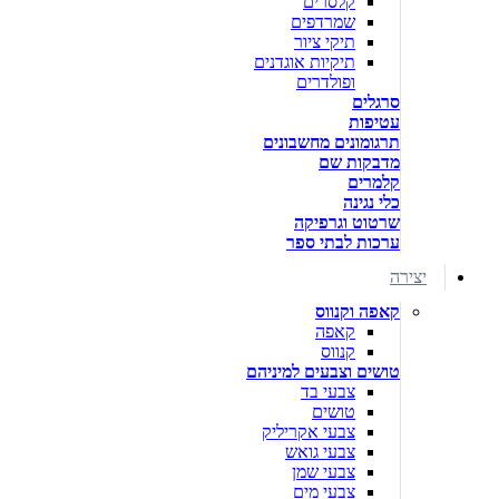
קלסרים
שמרדפים
תיקי ציור
תיקיות אוגדנים
ופולדרים
סרגלים
עטיפות
תרגומונים מחשבונים
מדבקות שם
קלמרים
כלי נגינה
שרטוט וגרפיקה
ערכות לבתי ספר
יצירה
קאפה וקנווס
קאפה
קנווס
טושים וצבעים למיניהם
צבעי בד
טושים
צבעי אקריליק
צבעי גואש
צבעי שמן
צבעי מים