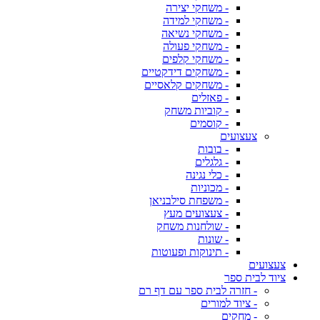
- משחקי יצירה
- משחקי למידה
- משחקי נשיאה
- משחקי פעולה
- משחקי קלפים
- משחקים דידקטיים
- משחקים קלאסיים
- פאזלים
- קוביות משחק
- קוסמים
צעצועים
- בובות
- גלגלים
- כלי נגינה
- מכוניות
- משפחת סילבניאן
- צעצועים מעץ
- שולחנות משחק
- שונות
- תינוקות ופעוטות
צעצועים
ציוד לבית ספר
- חזרה לבית ספר עם דף רם
- ציוד למורים
- מחקים