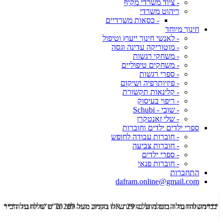
- ציוד משרדי מקיף
ריהוט משרדי
- כסאות משרדיים
חינוך מיוחד
- לאנשי חינוך ייעוץ וטיפול
- מוטוריקה עדינה וגסה
- משחקי רגשות
- משחקים טיפוליים
- ספרי רגשות
- פיזיותרפיה ושיקום
- קלינאות תקשורת
- ריפוי בעיסוק
- שובי - Schubi
- שלי זאנטקרן
ספרי ילדים ילדים וחוברות
- חוברות עבודה לחופש
- חוברות צביעה
- ספרי ילדים
- חוברות פנאי
התחברות
dafram.online@gmail.com
***משלוח עד הבית מוזל ב- 29 ש"ח בקניה מעל 289 ש"ח שליח עד הבית ***
***מש