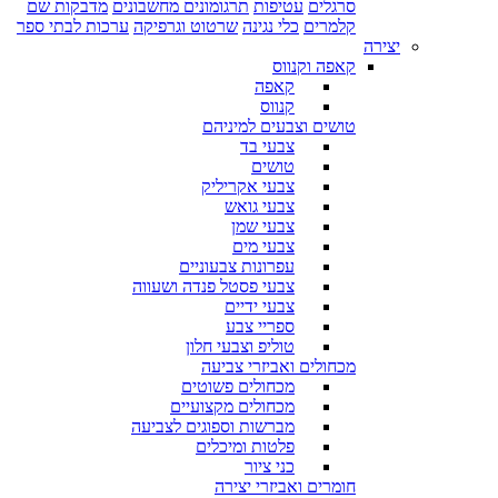
סרגלים
עטיפות
תרגומונים מחשבונים
מדבקות שם
קלמרים
כלי נגינה
שרטוט וגרפיקה
ערכות לבתי ספר
יצירה
קאפה וקנווס
קאפה
קנווס
טושים וצבעים למיניהם
צבעי בד
טושים
צבעי אקריליק
צבעי גואש
צבעי שמן
צבעי מים
עפרונות צבעוניים
צבעי פסטל פנדה ושעווה
צבעי ידיים
ספריי צבע
טוליפ וצבעי חלון
מכחולים ואביזרי צביעה
מכחולים פשוטים
מכחולים מקצועיים
מברשות וספוגים לצביעה
פלטות ומיכלים
כני ציור
חומרים ואביזרי יצירה