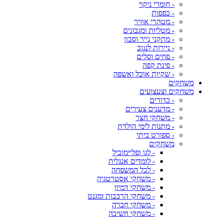
- חומרי ניקוי
- כפפות
- מטהרי אוויר
- מטליות ומגבונים
- מתקני נייר וסבון
- ניירות לנגוב
- פחים וסלים
- פינת קפה
- שקיות אוכל ואשפה
משחקים
משחקים וצעצועים
- כדורים
- מדענים צעירים
- משחקי חצר
- מתנות לימי הולדת
- ספורט ביתי
משחקים
- לגו ופליימוביל
- לומדים אנגלית
- לכל המשפחה
- משחקי אסטרטגיה
- משחקי דמיון
- משחקי הרכבות ומגנט
- משחקי חברה
- משחקי חשיבה