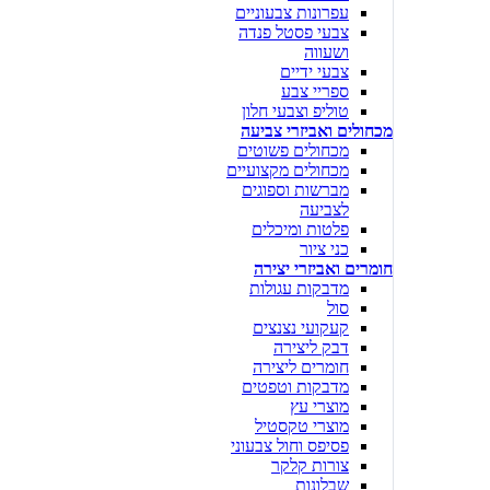
עפרונות צבעוניים
צבעי פסטל פנדה
ושעווה
צבעי ידיים
ספריי צבע
טוליפ וצבעי חלון
מכחולים ואביזרי צביעה
מכחולים פשוטים
מכחולים מקצועיים
מברשות וספוגים
לצביעה
פלטות ומיכלים
כני ציור
חומרים ואביזרי יצירה
מדבקות עגולות
סול
קעקועי נצנצים
דבק ליצירה
חומרים ליצירה
מדבקות וטפטים
מוצרי עץ
מוצרי טקסטיל
פסיפס וחול צבעוני
צורות קלקר
שבלונות