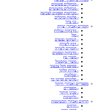
- מכחולים פשוטים
- מכחולים מקצועיים
- מברשות וספוגים לצביעה
- פלטות ומיכלים
- כני ציור
חומרים ואביזרי יצירה
- מדבקות עגולות
- סול
- קעקועי נצנצים
- דבק ליצירה
- חומרים ליצירה
- מדבקות וטפטים
- מוצרי עץ
- מוצרי טקסטיל
- פסיפס וחול צבעוני
- צורות קלקר
- שבלונות
- סלוטייפ וסרטי בד
מספריים ואביזרי חיתוך
- מספריים
- סכיני חיתוך
- גליוטינות
חרוזים ואביזרי תכשיטנות
- חרוזים