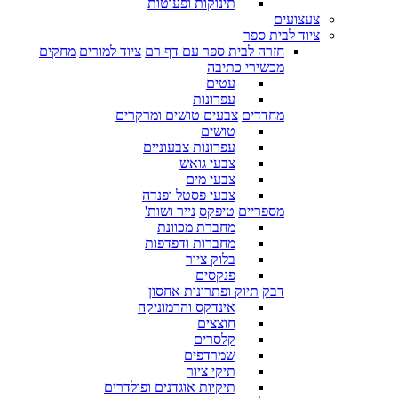
תינוקות ופעוטות
צעצועים
ציוד לבית ספר
חזרה לבית ספר עם דף רם
ציוד למורים
מחקים
מכשירי כתיבה
עטים
עפרונות
מחדדים
צבעים טושים ומרקרים
טושים
עפרונות צבעוניים
צבעי גואש
צבעי מים
צבעי פסטל ופנדה
מספריים
טיפקס
נייר ושות'
מחברת מכוונת
מחברות ודפדפות
בלוק ציור
פנקסים
דבק
תיוק ופתרונות אחסון
אינדקס והרמוניקה
חוצצים
קלסרים
שמרדפים
תיקי ציור
תיקיות אוגדנים ופולדרים