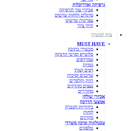
גרפיקה ואדריכלות
אביזרי עזר לגרפיקה
סרגלים ולוחות שרטוט
עפרונות שרטוט
תיקי ציור
ציוד למשרד
MUST HAVE
מכשירי כתיבה
סלוטייפ וסרטי הדבקה
שמרדפים
גומיות
דפים ושות'
שדכנים וסיכות
תיוק וקלסרים
נעצים מהדקים
מחוררים
אביזרי שולחן
אמצעי הדרכה
בידוריות והגברה
לוחות
מקרנים
טכנולוגיה ומיכון משרדי
טלפונים