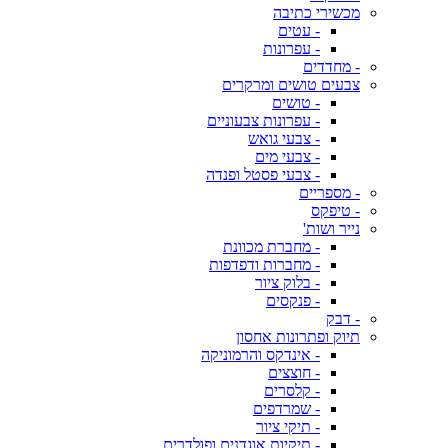
מכשירי כתיבה
- עטים
- עפרונות
- מחדדים
צבעים טושים ומרקרים
- טושים
- עפרונות צבעוניים
- צבעי גואש
- צבעי מים
- צבעי פסטל ופנדה
- מספריים
- טיפקס
נייר ושות'
- מחברת מכוונת
- מחברות ודפדפות
- בלוק ציור
- פנקסים
- דבק
תיוק ופתרונות אחסון
- אינדקס והרמוניקה
- חוצצים
- קלסרים
- שמרדפים
- תיקי ציור
- תיקיות אוגדנים ופולדרים