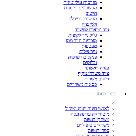
מגרסות וגיליוטינות
מחשבונים ומכונות
חישוב
מכשירי ספירלה
ולמינציה
נייר ומוצריו למשרד
גליל נייר לקופות
מזכריות ונייר ממו
מעטפות
נייר צילום
פנקסים דפדפות
ובלוקים
עזרה ראשונה
ציוד משרדי מקיף
ריהוט משרדי
כסאות משרדיים
חינוך מיוחד
לאנשי חינוך ייעוץ וטיפול
מוטוריקה עדינה וגסה
משחקי רגשות
משחקים טיפוליים
ספרי רגשות
פיזיותרפיה ושיקום