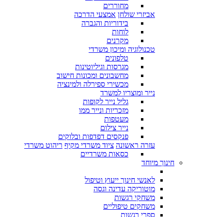
מחוררים
אביזרי שולחן
אמצעי הדרכה
בידוריות והגברה
לוחות
מקרנים
טכנולוגיה ומיכון משרדי
טלפונים
מגרסות וגיליוטינות
מחשבונים ומכונות חישוב
מכשירי ספירלה ולמינציה
נייר ומוצריו למשרד
גליל נייר לקופות
מזכריות ונייר ממו
מעטפות
נייר צילום
פנקסים דפדפות ובלוקים
עזרה ראשונה
ציוד משרדי מקיף
ריהוט משרדי
כסאות משרדיים
חינוך מיוחד
לאנשי חינוך ייעוץ וטיפול
מוטוריקה עדינה וגסה
משחקי רגשות
משחקים טיפוליים
ספרי רגשות