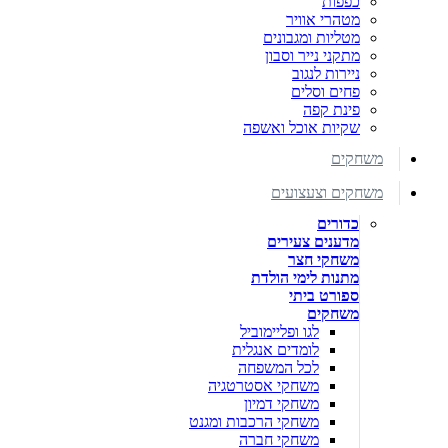
כפפות
מטהרי אוויר
מטליות ומגבונים
מתקני נייר וסבון
ניירות לנגוב
פחים וסלים
פינת קפה
שקיות אוכל ואשפה
משחקים
משחקים וצעצועים
כדורים
מדענים צעירים
משחקי חצר
מתנות לימי הולדת
ספורט ביתי
משחקים
לגו ופליימוביל
לומדים אנגלית
לכל המשפחה
משחקי אסטרטגיה
משחקי דמיון
משחקי הרכבות ומגנט
משחקי חברה