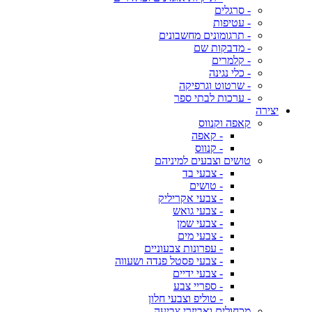
- סרגלים
- עטיפות
- תרגומונים מחשבונים
- מדבקות שם
- קלמרים
- כלי נגינה
- שרטוט וגרפיקה
- ערכות לבתי ספר
יצירה
קאפה וקנווס
- קאפה
- קנווס
טושים וצבעים למיניהם
- צבעי בד
- טושים
- צבעי אקריליק
- צבעי גואש
- צבעי שמן
- צבעי מים
- עפרונות צבעוניים
- צבעי פסטל פנדה ושעווה
- צבעי ידיים
- ספריי צבע
- טוליפ וצבעי חלון
מכחולים ואביזרי צביעה