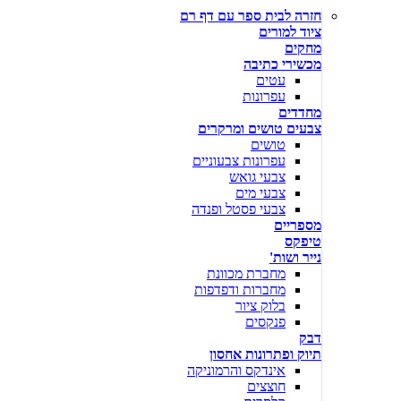
חזרה לבית ספר עם דף רם
ציוד למורים
מחקים
מכשירי כתיבה
עטים
עפרונות
מחדדים
צבעים טושים ומרקרים
טושים
עפרונות צבעוניים
צבעי גואש
צבעי מים
צבעי פסטל ופנדה
מספריים
טיפקס
נייר ושות'
מחברת מכוונת
מחברות ודפדפות
בלוק ציור
פנקסים
דבק
תיוק ופתרונות אחסון
אינדקס והרמוניקה
חוצצים