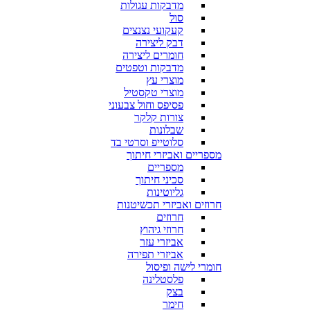
מדבקות עגולות
סול
קעקועי נצנצים
דבק ליצירה
חומרים ליצירה
מדבקות וטפטים
מוצרי עץ
מוצרי טקסטיל
פסיפס וחול צבעוני
צורות קלקר
שבלונות
סלוטייפ וסרטי בד
מספריים ואביזרי חיתוך
מספריים
סכיני חיתוך
גליוטינות
חרוזים ואביזרי תכשיטנות
חרוזים
חרוזי גיהוץ
אביזרי עזר
אביזרי תפירה
חומרי לישה ופיסול
פלסטלינה
בצק
חימר