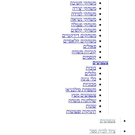
משחקי חשיבה
משחקי יצירה
משחקי למידה
משחקי נשיאה
משחקי פעולה
משחקי קלפים
משחקים דידקטיים
משחקים קלאסיים
פאזלים
קוביות משחק
קוסמים
צעצועים
בובות
גלגלים
כלי נגינה
מכוניות
משפחת סילבניאן
צעצועים מעץ
שולחנות משחק
שונות
תינוקות ופעוטות
צעצועים
ציוד לבית ספר