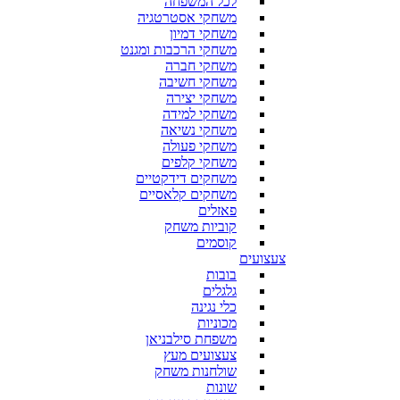
לכל המשפחה
משחקי אסטרטגיה
משחקי דמיון
משחקי הרכבות ומגנט
משחקי חברה
משחקי חשיבה
משחקי יצירה
משחקי למידה
משחקי נשיאה
משחקי פעולה
משחקי קלפים
משחקים דידקטיים
משחקים קלאסיים
פאזלים
קוביות משחק
קוסמים
צעצועים
בובות
גלגלים
כלי נגינה
מכוניות
משפחת סילבניאן
צעצועים מעץ
שולחנות משחק
שונות