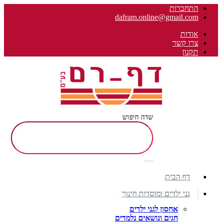
התחברות
dafram.online@gmail.com
אודות
צרו קשר
תקנון
שדה חיפוש
דף הבית
גני ילדים ומוסדות חינוך
אחסון לגני ילדים
חגים ונושאים נלמדים