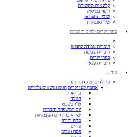
קלינאות תקשורת
ריפוי בעיסוק
שובי - Schubi
שלי זאנטקרן
ספרי ילדים ילדים וחוברות
חוברות עבודה לחופש
חוברות צביעה
ספרי ילדים
חוברות פנאי
עוד...
גני ילדים ומוסדות חינוך
אחסון לגני ילדים
חגים ונושאים נלמדים
בריאות
חנוכה
ט"ו בשבט
יום המשפחה וחברות
ימי הזיכרון ויום העצמאות
סתיו וחורף
פורים
פסח ואביב
פרדס