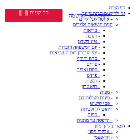
דף הבית
סל קניות
0
0
גני ילדים ומוסדות חינוך
התחברות \ הרשמה
- אחסון לגני ילדים
חגים ונושאים נלמדים
- בריאות
- חנוכה
- ט"ו בשבט
- יום המשפחה וחברות
- ימי הזיכרון ויום העצמאות
- סתיו וחורף
- פורים
- פסח ואביב
- פרדס
- רגשות
- תיאטרון
- מפות
- פינות פעילות בגן
- פסי קישוט
ריהוט לגן ולכיתה
- ספות
- הדפסה על מתנות
חומרי ניקיון ומזון
- אביזרי ניקוי
- חד-פעמי