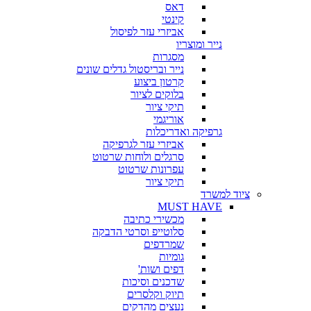
דאס
קינטי
אביזרי עזר לפיסול
נייר ומוצריו
מסגרות
נייר ובריסטול גדלים שונים
קרטון ביצוע
בלוקים לציור
תיקי ציור
אוריגמי
גרפיקה ואדריכלות
אביזרי עזר לגרפיקה
סרגלים ולוחות שרטוט
עפרונות שרטוט
תיקי ציור
ציוד למשרד
MUST HAVE
מכשירי כתיבה
סלוטייפ וסרטי הדבקה
שמרדפים
גומיות
דפים ושות'
שדכנים וסיכות
תיוק וקלסרים
נעצים מהדקים