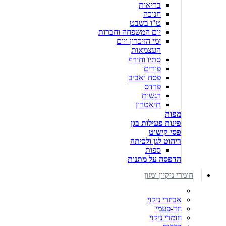
בריאות
חנוכה
ט"ו בשבט
יום המשפחה וחברות
ימי הזיכרון ויום
העצמאות
סתיו וחורף
פורים
פסח ואביב
פרדס
רגשות
תיאטרון
מפות
פינות פעילות בגן
פסי קישוט
ריהוט לגן ולכיתה
ספות
הדפסה על מתנות
חומרי ניקיון ומזון
אביזרי ניקוי
חד-פעמי
חומרי ניקוי