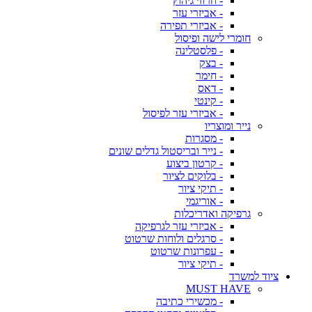
- חרוזי גיהוץ
- אביזרי עזר
- אביזרי תפירה
חומרי לישה ופיסול
- פלסטלינה
- בצק
- חימר
- דאס
- קינטי
- אביזרי עזר לפיסול
נייר ומוצריו
- מסגרות
- נייר ובריסטול גדלים שונים
- קרטון ביצוע
- בלוקים לציור
- תיקי ציור
- אוריגמי
גרפיקה ואדריכלות
- אביזרי עזר לגרפיקה
- סרגלים ולוחות שרטוט
- עפרונות שרטוט
- תיקי ציור
ציוד למשרד
MUST HAVE
- מכשירי כתיבה