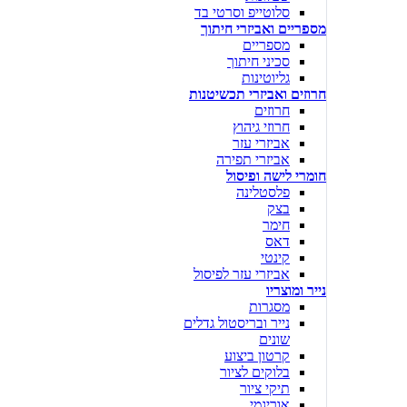
סלוטייפ וסרטי בד
מספריים ואביזרי חיתוך
מספריים
סכיני חיתוך
גליוטינות
חרוזים ואביזרי תכשיטנות
חרוזים
חרוזי גיהוץ
אביזרי עזר
אביזרי תפירה
חומרי לישה ופיסול
פלסטלינה
בצק
חימר
דאס
קינטי
אביזרי עזר לפיסול
נייר ומוצריו
מסגרות
נייר ובריסטול גדלים
שונים
קרטון ביצוע
בלוקים לציור
תיקי ציור
אוריגמי