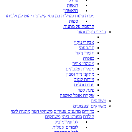
רגשות
תיאטרון
מפות
פינות פעילות בגן
פסי קישוט
ריהוט לגן ולכיתה
ספות
הדפסה על מתנות
חומרי ניקיון ומזון
אביזרי ניקוי
חד-פעמי
חומרי ניקוי
כפפות
מטהרי אוויר
מטליות ומגבונים
מתקני נייר וסבון
ניירות לנגוב
פחים וסלים
פינת קפה
שקיות אוכל ואשפה
משחקים
משחקים וצעצועים
כדורים
מדענים צעירים
משחקי חצר
מתנות לימי
הולדת
ספורט ביתי
משחקים
לגו ופליימוביל
לומדים אנגלית