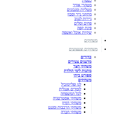
כפפות
מטהרי אוויר
מטליות ומגבונים
מתקני נייר וסבון
ניירות לנגוב
פחים וסלים
פינת קפה
שקיות אוכל ואשפה
משחקים
משחקים וצעצועים
כדורים
מדענים צעירים
משחקי חצר
מתנות לימי הולדת
ספורט ביתי
משחקים
לגו ופליימוביל
לומדים אנגלית
לכל המשפחה
משחקי אסטרטגיה
משחקי דמיון
משחקי הרכבות ומגנט
משחקי חברה