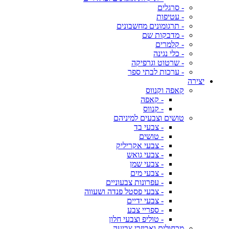
- סרגלים
- עטיפות
- תרגומונים מחשבונים
- מדבקות שם
- קלמרים
- כלי נגינה
- שרטוט וגרפיקה
- ערכות לבתי ספר
יצירה
קאפה וקנווס
- קאפה
- קנווס
טושים וצבעים למיניהם
- צבעי בד
- טושים
- צבעי אקריליק
- צבעי גואש
- צבעי שמן
- צבעי מים
- עפרונות צבעוניים
- צבעי פסטל פנדה ושעווה
- צבעי ידיים
- ספריי צבע
- טוליפ וצבעי חלון
מכחולים ואביזרי צביעה