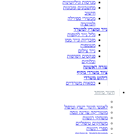
מגרסות וגיליוטינות
מחשבונים ומכונות
חישוב
מכשירי ספירלה
ולמינציה
נייר ומוצריו למשרד
גליל נייר לקופות
מזכריות ונייר ממו
מעטפות
נייר צילום
פנקסים דפדפות
ובלוקים
עזרה ראשונה
ציוד משרדי מקיף
ריהוט משרדי
כסאות משרדיים
חינוך מיוחד
לאנשי חינוך ייעוץ וטיפול
מוטוריקה עדינה וגסה
משחקי רגשות
משחקים טיפוליים
ספרי רגשות
פיזיותרפיה ושיקום