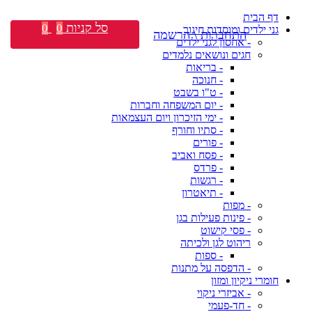
דף הבית
סל קניות
0
0
גני ילדים ומוסדות חינוך
התחברות \ הרשמה
- אחסון לגני ילדים
חגים ונושאים נלמדים
- בריאות
- חנוכה
- ט"ו בשבט
- יום המשפחה וחברות
- ימי הזיכרון ויום העצמאות
- סתיו וחורף
- פורים
- פסח ואביב
- פרדס
- רגשות
- תיאטרון
- מפות
- פינות פעילות בגן
- פסי קישוט
ריהוט לגן ולכיתה
- ספות
- הדפסה על מתנות
חומרי ניקיון ומזון
- אביזרי ניקוי
- חד-פעמי