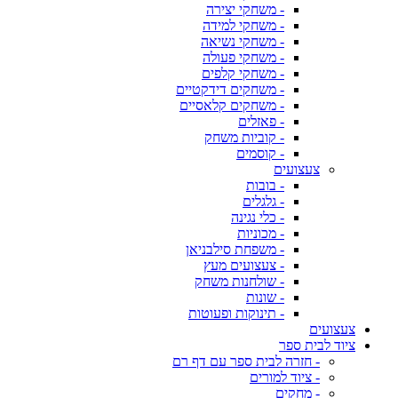
- משחקי יצירה
- משחקי למידה
- משחקי נשיאה
- משחקי פעולה
- משחקי קלפים
- משחקים דידקטיים
- משחקים קלאסיים
- פאזלים
- קוביות משחק
- קוסמים
צעצועים
- בובות
- גלגלים
- כלי נגינה
- מכוניות
- משפחת סילבניאן
- צעצועים מעץ
- שולחנות משחק
- שונות
- תינוקות ופעוטות
צעצועים
ציוד לבית ספר
- חזרה לבית ספר עם דף רם
- ציוד למורים
- מחקים