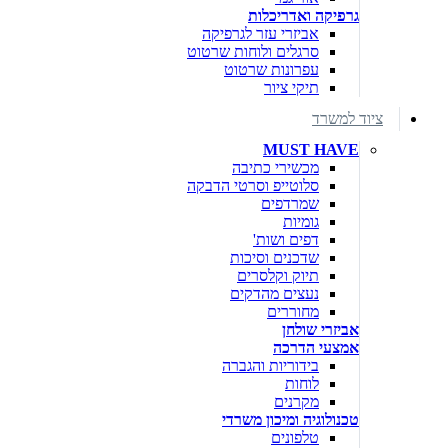
גרפיקה ואדריכלות
אביזרי עזר לגרפיקה
סרגלים ולוחות שרטוט
עפרונות שרטוט
תיקי ציור
ציוד למשרד
MUST HAVE
מכשירי כתיבה
סלוטייפ וסרטי הדבקה
שמרדפים
גומיות
דפים ושות'
שדכנים וסיכות
תיוק וקלסרים
נעצים מהדקים
מחוררים
אביזרי שולחן
אמצעי הדרכה
בידוריות והגברה
לוחות
מקרנים
טכנולוגיה ומיכון משרדי
טלפונים