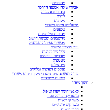
מחוררים
אביזרי שולחן
אמצעי הדרכה
בידוריות והגברה
לוחות
מקרנים
טכנולוגיה ומיכון משרדי
טלפונים
מגרסות וגיליוטינות
מחשבונים ומכונות חישוב
מכשירי ספירלה ולמינציה
נייר ומוצריו למשרד
גליל נייר לקופות
מזכריות ונייר ממו
מעטפות
נייר צילום
פנקסים דפדפות ובלוקים
עזרה ראשונה
ציוד משרדי מקיף
ריהוט משרדי
כסאות משרדיים
חינוך מיוחד
לאנשי חינוך ייעוץ וטיפול
מוטוריקה עדינה וגסה
משחקי רגשות
משחקים טיפוליים
ספרי רגשות