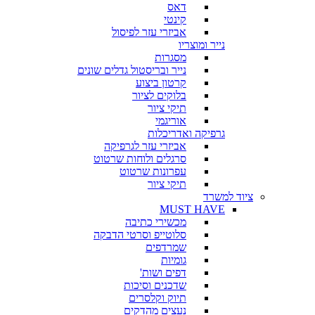
דאס
קינטי
אביזרי עזר לפיסול
נייר ומוצריו
מסגרות
נייר ובריסטול גדלים שונים
קרטון ביצוע
בלוקים לציור
תיקי ציור
אוריגמי
גרפיקה ואדריכלות
אביזרי עזר לגרפיקה
סרגלים ולוחות שרטוט
עפרונות שרטוט
תיקי ציור
ציוד למשרד
MUST HAVE
מכשירי כתיבה
סלוטייפ וסרטי הדבקה
שמרדפים
גומיות
דפים ושות'
שדכנים וסיכות
תיוק וקלסרים
נעצים מהדקים