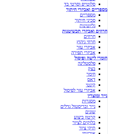
סלוטייפ וסרטי בד
מספריים ואביזרי חיתוך
מספריים
סכיני חיתוך
גליוטינות
חרוזים ואביזרי תכשיטנות
חרוזים
חרוזי גיהוץ
אביזרי עזר
אביזרי תפירה
חומרי לישה ופיסול
פלסטלינה
בצק
חימר
דאס
קינטי
אביזרי עזר לפיסול
נייר ומוצריו
מסגרות
נייר ובריסטול גדלים
שונים
קרטון ביצוע
בלוקים לציור
תיקי ציור
אוריגמי