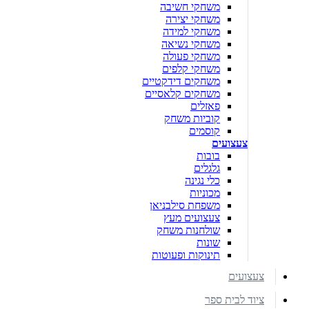
משחקי חשיבה
משחקי יצירה
משחקי למידה
משחקי נשיאה
משחקי פעולה
משחקי קלפים
משחקים דידקטיים
משחקים קלאסיים
פאזלים
קוביות משחק
קוסמים
צעצועים
בובות
גלגלים
כלי נגינה
מכוניות
משפחת סילבניאן
צעצועים מעץ
שולחנות משחק
שונות
תינוקות ופעוטות
צעצועים
ציוד לבית ספר