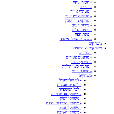
- חומרי ניקוי
- כפפות
- מטהרי אוויר
- מטליות ומגבונים
- מתקני נייר וסבון
- ניירות לנגוב
- פחים וסלים
- פינת קפה
- שקיות אוכל ואשפה
משחקים
משחקים וצעצועים
- כדורים
- מדענים צעירים
- משחקי חצר
- מתנות לימי הולדת
- ספורט ביתי
משחקים
- לגו ופליימוביל
- לומדים אנגלית
- לכל המשפחה
- משחקי אסטרטגיה
- משחקי דמיון
- משחקי הרכבות ומגנט
- משחקי חברה
- משחקי חשיבה