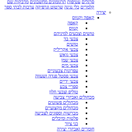
סרגלים
עטיפות
תרגומונים מחשבונים
מדבקות שם
קלמרים
כלי נגינה
שרטוט וגרפיקה
ערכות לבתי ספר
יצירה
קאפה וקנווס
קאפה
קנווס
טושים וצבעים למיניהם
צבעי בד
טושים
צבעי אקריליק
צבעי גואש
צבעי שמן
צבעי מים
עפרונות צבעוניים
צבעי פסטל פנדה ושעווה
צבעי ידיים
ספריי צבע
טוליפ וצבעי חלון
מכחולים ואביזרי צביעה
מכחולים פשוטים
מכחולים מקצועיים
מברשות וספוגים לצביעה
פלטות ומיכלים
כני ציור
חומרים ואביזרי יצירה