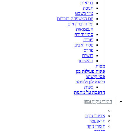
בריאות
חנוכה
ט"ו בשבט
יום המשפחה וחברות
ימי הזיכרון ויום
העצמאות
סתיו וחורף
פורים
פסח ואביב
פרדס
רגשות
תיאטרון
מפות
פינות פעילות בגן
פסי קישוט
ריהוט לגן ולכיתה
ספות
הדפסה על מתנות
חומרי ניקיון ומזון
אביזרי ניקוי
חד-פעמי
חומרי ניקוי