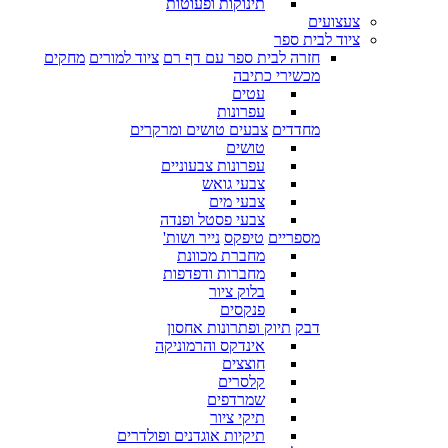
תינוקות ופעוטות
צעצועים
ציוד לבית ספר
חזרה לבית ספר עם דף רם
ציוד למורים
מחקים
מכשירי כתיבה
עטים
עפרונות
מחדדים
צבעים טושים ומרקרים
טושים
עפרונות צבעוניים
צבעי גואש
צבעי מים
צבעי פסטל ופנדה
מספריים
טיפקס
נייר ושות'
מחברת מכוונת
מחברות ודפדפות
בלוק ציור
פנקסים
דבק
תיוק ופתרונות אחסון
אינדקס והרמוניקה
חוצצים
קלסרים
שמרדפים
תיקי ציור
תיקיות אוגדנים ופולדרים