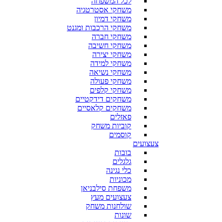
לכל המשפחה
משחקי אסטרטגיה
משחקי דמיון
משחקי הרכבות ומגנט
משחקי חברה
משחקי חשיבה
משחקי יצירה
משחקי למידה
משחקי נשיאה
משחקי פעולה
משחקי קלפים
משחקים דידקטיים
משחקים קלאסיים
פאזלים
קוביות משחק
קוסמים
צעצועים
בובות
גלגלים
כלי נגינה
מכוניות
משפחת סילבניאן
צעצועים מעץ
שולחנות משחק
שונות