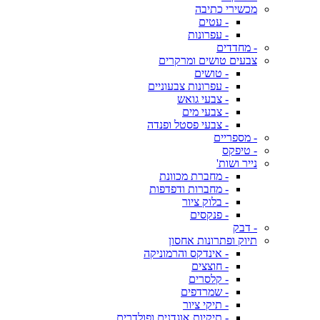
מכשירי כתיבה
- עטים
- עפרונות
- מחדדים
צבעים טושים ומרקרים
- טושים
- עפרונות צבעוניים
- צבעי גואש
- צבעי מים
- צבעי פסטל ופנדה
- מספריים
- טיפקס
נייר ושות'
- מחברת מכוונת
- מחברות ודפדפות
- בלוק ציור
- פנקסים
- דבק
תיוק ופתרונות אחסון
- אינדקס והרמוניקה
- חוצצים
- קלסרים
- שמרדפים
- תיקי ציור
- תיקיות אוגדנים ופולדרים