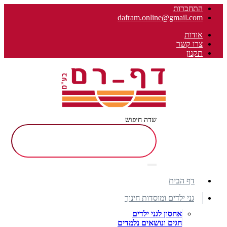
התחברות
dafram.online@gmail.com
אודות
צרו קשר
תקנון
שדה חיפוש
דף הבית
גני ילדים ומוסדות חינוך
אחסון לגני ילדים
חגים ונושאים נלמדים