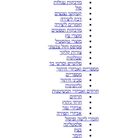
מדבקות עגולות
סול
קעקועי נצנצים
דבק ליצירה
חומרים ליצירה
מדבקות וטפטים
מוצרי עץ
מוצרי טקסטיל
פסיפס וחול צבעוני
צורות קלקר
שבלונות
סלוטייפ וסרטי בד
מספריים ואביזרי חיתוך
מספריים
סכיני חיתוך
גליוטינות
חרוזים ואביזרי תכשיטנות
חרוזים
חרוזי גיהוץ
אביזרי עזר
אביזרי תפירה
חומרי לישה ופיסול
פלסטלינה
בצק
חימר