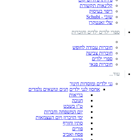
קלינאות תקשורת
ריפוי בעיסוק
שובי - Schubi
שלי זאנטקרן
ספרי ילדים ילדים וחוברות
חוברות עבודה לחופש
חוברות צביעה
ספרי ילדים
חוברות פנאי
עוד...
גני ילדים ומוסדות חינוך
אחסון לגני ילדים
חגים ונושאים נלמדים
בריאות
חנוכה
ט"ו בשבט
יום המשפחה וחברות
ימי הזיכרון ויום העצמאות
סתיו וחורף
פורים
פסח ואביב
פרדס