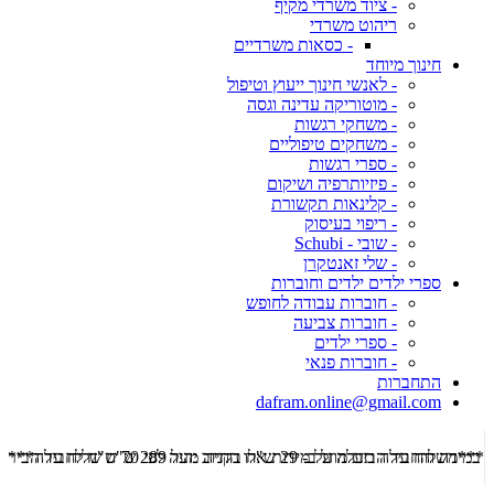
- ציוד משרדי מקיף
ריהוט משרדי
- כסאות משרדיים
חינוך מיוחד
- לאנשי חינוך ייעוץ וטיפול
- מוטוריקה עדינה וגסה
- משחקי רגשות
- משחקים טיפוליים
- ספרי רגשות
- פיזיותרפיה ושיקום
- קלינאות תקשורת
- ריפוי בעיסוק
- שובי - Schubi
- שלי זאנטקרן
ספרי ילדים ילדים וחוברות
- חוברות עבודה לחופש
- חוברות צביעה
- ספרי ילדים
- חוברות פנאי
התחברות
dafram.online@gmail.com
***משלוח עד הבית מוזל ב- 29 ש"ח בקניה מעל 289 ש"ח שליח עד הבית ***
***מש