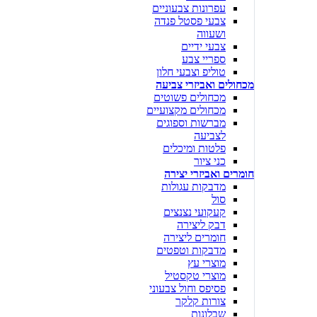
עפרונות צבעוניים
צבעי פסטל פנדה
ושעווה
צבעי ידיים
ספריי צבע
טוליפ וצבעי חלון
מכחולים ואביזרי צביעה
מכחולים פשוטים
מכחולים מקצועיים
מברשות וספוגים
לצביעה
פלטות ומיכלים
כני ציור
חומרים ואביזרי יצירה
מדבקות עגולות
סול
קעקועי נצנצים
דבק ליצירה
חומרים ליצירה
מדבקות וטפטים
מוצרי עץ
מוצרי טקסטיל
פסיפס וחול צבעוני
צורות קלקר
שבלונות