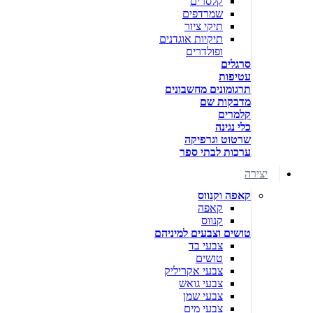
קלסרים
שמרדפים
תיקי ציור
תיקיות אוגדנים
ופולדרים
סרגלים
עטיפות
תרגומונים מחשבונים
מדבקות שם
קלמרים
כלי נגינה
שרטוט וגרפיקה
ערכות לבתי ספר
יצירה
קאפה וקנווס
קאפה
קנווס
טושים וצבעים למיניהם
צבעי בד
טושים
צבעי אקריליק
צבעי גואש
צבעי שמן
צבעי מים