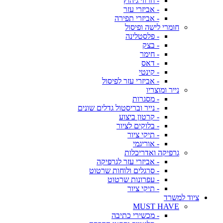
- חרוזי גיהוץ
- אביזרי עזר
- אביזרי תפירה
חומרי לישה ופיסול
- פלסטלינה
- בצק
- חימר
- דאס
- קינטי
- אביזרי עזר לפיסול
נייר ומוצריו
- מסגרות
- נייר ובריסטול גדלים שונים
- קרטון ביצוע
- בלוקים לציור
- תיקי ציור
- אוריגמי
גרפיקה ואדריכלות
- אביזרי עזר לגרפיקה
- סרגלים ולוחות שרטוט
- עפרונות שרטוט
- תיקי ציור
ציוד למשרד
MUST HAVE
- מכשירי כתיבה