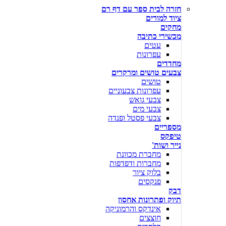
חזרה לבית ספר עם דף רם
ציוד למורים
מחקים
מכשירי כתיבה
עטים
עפרונות
מחדדים
צבעים טושים ומרקרים
טושים
עפרונות צבעוניים
צבעי גואש
צבעי מים
צבעי פסטל ופנדה
מספריים
טיפקס
נייר ושות'
מחברת מכוונת
מחברות ודפדפות
בלוק ציור
פנקסים
דבק
תיוק ופתרונות אחסון
אינדקס והרמוניקה
חוצצים