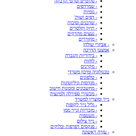
- סלוטייפ וסרטי הדבקה
- שמרדפים
- גומיות
- דפים ושות'
- שדכנים וסיכות
- תיוק וקלסרים
- נעצים מהדקים
- מחוררים
- אביזרי שולחן
אמצעי הדרכה
- בידוריות והגברה
- לוחות
- מקרנים
טכנולוגיה ומיכון משרדי
- טלפונים
- מגרסות וגיליוטינות
- מחשבונים ומכונות חישוב
- מכשירי ספירלה ולמינציה
נייר ומוצריו למשרד
- גליל נייר לקופות
- מזכריות ונייר ממו
- מעטפות
- נייר צילום
- פנקסים דפדפות ובלוקים
- עזרה ראשונה