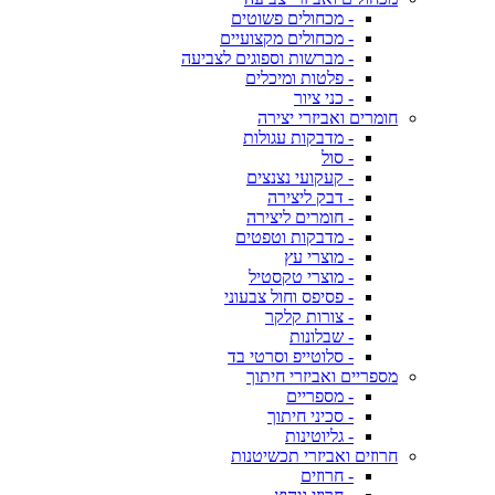
- מכחולים פשוטים
- מכחולים מקצועיים
- מברשות וספוגים לצביעה
- פלטות ומיכלים
- כני ציור
חומרים ואביזרי יצירה
- מדבקות עגולות
- סול
- קעקועי נצנצים
- דבק ליצירה
- חומרים ליצירה
- מדבקות וטפטים
- מוצרי עץ
- מוצרי טקסטיל
- פסיפס וחול צבעוני
- צורות קלקר
- שבלונות
- סלוטייפ וסרטי בד
מספריים ואביזרי חיתוך
- מספריים
- סכיני חיתוך
- גליוטינות
חרוזים ואביזרי תכשיטנות
- חרוזים