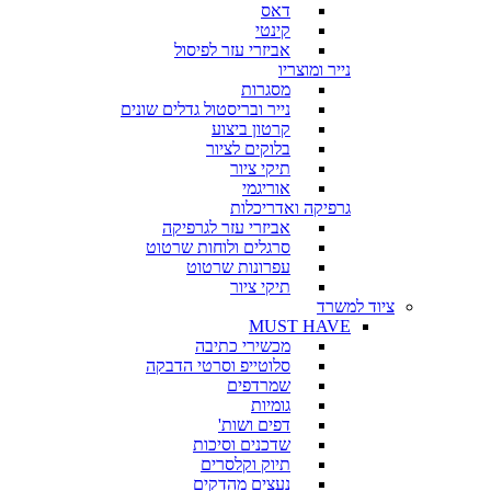
דאס
קינטי
אביזרי עזר לפיסול
נייר ומוצריו
מסגרות
נייר ובריסטול גדלים שונים
קרטון ביצוע
בלוקים לציור
תיקי ציור
אוריגמי
גרפיקה ואדריכלות
אביזרי עזר לגרפיקה
סרגלים ולוחות שרטוט
עפרונות שרטוט
תיקי ציור
ציוד למשרד
MUST HAVE
מכשירי כתיבה
סלוטייפ וסרטי הדבקה
שמרדפים
גומיות
דפים ושות'
שדכנים וסיכות
תיוק וקלסרים
נעצים מהדקים