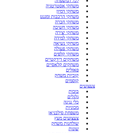
לכל המשפחה
משחקי אסטרטגיה
משחקי דמיון
משחקי הרכבות ומגנט
משחקי חברה
משחקי חשיבה
משחקי יצירה
משחקי למידה
משחקי נשיאה
משחקי פעולה
משחקי קלפים
משחקים דידקטיים
משחקים קלאסיים
פאזלים
קוביות משחק
קוסמים
צעצועים
בובות
גלגלים
כלי נגינה
מכוניות
משפחת סילבניאן
צעצועים מעץ
שולחנות משחק
שונות