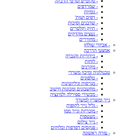
- סלוטייפ וסרטי הדבקה
- שמרדפים
- גומיות
- דפים ושות'
- שדכנים וסיכות
- תיוק וקלסרים
- נעצים מהדקים
- מחוררים
- אביזרי שולחן
אמצעי הדרכה
- בידוריות והגברה
- לוחות
- מקרנים
טכנולוגיה ומיכון משרדי
- טלפונים
- מגרסות וגיליוטינות
- מחשבונים ומכונות חישוב
- מכשירי ספירלה ולמינציה
נייר ומוצריו למשרד
- גליל נייר לקופות
- מזכריות ונייר ממו
- מעטפות
- נייר צילום
- פנקסים דפדפות ובלוקים
- עזרה ראשונה