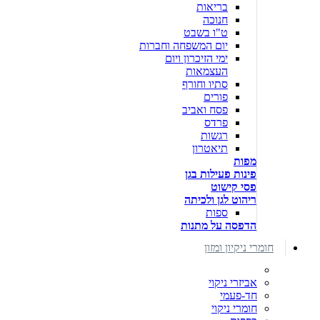
בריאות
חנוכה
ט"ו בשבט
יום המשפחה וחברות
ימי הזיכרון ויום
העצמאות
סתיו וחורף
פורים
פסח ואביב
פרדס
רגשות
תיאטרון
מפות
פינות פעילות בגן
פסי קישוט
ריהוט לגן ולכיתה
ספות
הדפסה על מתנות
חומרי ניקיון ומזון
אביזרי ניקוי
חד-פעמי
חומרי ניקוי