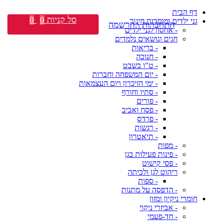
דף הבית
סל קניות
0
0
גני ילדים ומוסדות חינוך
התחברות \ הרשמה
- אחסון לגני ילדים
חגים ונושאים נלמדים
- בריאות
- חנוכה
- ט"ו בשבט
- יום המשפחה וחברות
- ימי הזיכרון ויום העצמאות
- סתיו וחורף
- פורים
- פסח ואביב
- פרדס
- רגשות
- תיאטרון
- מפות
- פינות פעילות בגן
- פסי קישוט
ריהוט לגן ולכיתה
- ספות
- הדפסה על מתנות
חומרי ניקיון ומזון
- אביזרי ניקוי
- חד-פעמי