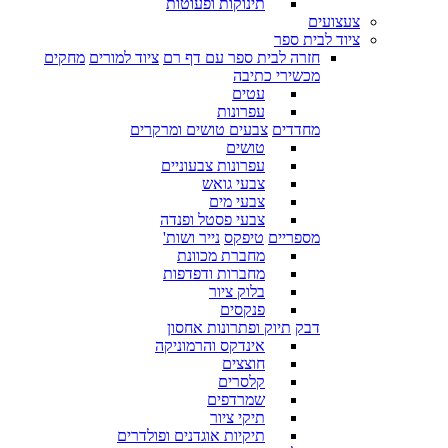
תינוקות ופעוטות
צעצועים
ציוד לבית ספר
חזרה לבית ספר עם דף רם
ציוד למורים
מחקים
מכשירי כתיבה
עטים
עפרונות
מחדדים
צבעים טושים ומרקרים
טושים
עפרונות צבעוניים
צבעי גואש
צבעי מים
צבעי פסטל ופנדה
מספריים
טיפקס
נייר ושות'
מחברת מכוונת
מחברות ודפדפות
בלוק ציור
פנקסים
דבק
תיוק ופתרונות אחסון
אינדקס והרמוניקה
חוצצים
קלסרים
שמרדפים
תיקי ציור
תיקיות אוגדנים ופולדרים