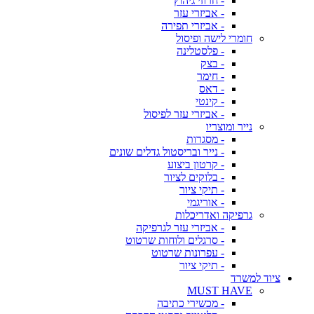
- חרוזי גיהוץ
- אביזרי עזר
- אביזרי תפירה
חומרי לישה ופיסול
- פלסטלינה
- בצק
- חימר
- דאס
- קינטי
- אביזרי עזר לפיסול
נייר ומוצריו
- מסגרות
- נייר ובריסטול גדלים שונים
- קרטון ביצוע
- בלוקים לציור
- תיקי ציור
- אוריגמי
גרפיקה ואדריכלות
- אביזרי עזר לגרפיקה
- סרגלים ולוחות שרטוט
- עפרונות שרטוט
- תיקי ציור
ציוד למשרד
MUST HAVE
- מכשירי כתיבה