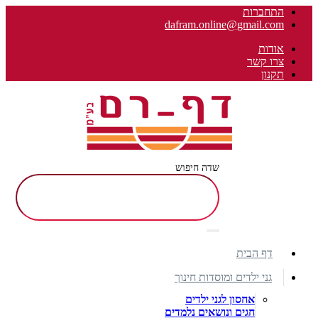
התחברות
dafram.online@gmail.com
אודות
צרו קשר
תקנון
שדה חיפוש
דף הבית
גני ילדים ומוסדות חינוך
אחסון לגני ילדים
חגים ונושאים נלמדים