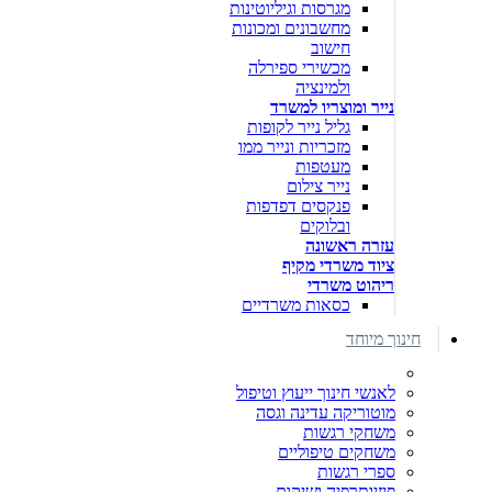
מגרסות וגיליוטינות
מחשבונים ומכונות
חישוב
מכשירי ספירלה
ולמינציה
נייר ומוצריו למשרד
גליל נייר לקופות
מזכריות ונייר ממו
מעטפות
נייר צילום
פנקסים דפדפות
ובלוקים
עזרה ראשונה
ציוד משרדי מקיף
ריהוט משרדי
כסאות משרדיים
חינוך מיוחד
לאנשי חינוך ייעוץ וטיפול
מוטוריקה עדינה וגסה
משחקי רגשות
משחקים טיפוליים
ספרי רגשות
פיזיותרפיה ושיקום