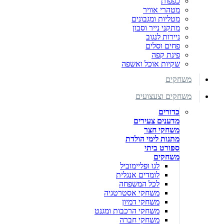
כפפות
מטהרי אוויר
מטליות ומגבונים
מתקני נייר וסבון
ניירות לנגוב
פחים וסלים
פינת קפה
שקיות אוכל ואשפה
משחקים
משחקים וצעצועים
כדורים
מדענים צעירים
משחקי חצר
מתנות לימי הולדת
ספורט ביתי
משחקים
לגו ופליימוביל
לומדים אנגלית
לכל המשפחה
משחקי אסטרטגיה
משחקי דמיון
משחקי הרכבות ומגנט
משחקי חברה