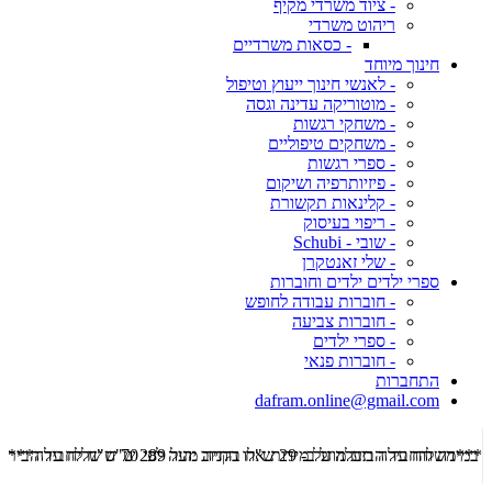
- ציוד משרדי מקיף
ריהוט משרדי
- כסאות משרדיים
חינוך מיוחד
- לאנשי חינוך ייעוץ וטיפול
- מוטוריקה עדינה וגסה
- משחקי רגשות
- משחקים טיפוליים
- ספרי רגשות
- פיזיותרפיה ושיקום
- קלינאות תקשורת
- ריפוי בעיסוק
- שובי - Schubi
- שלי זאנטקרן
ספרי ילדים ילדים וחוברות
- חוברות עבודה לחופש
- חוברות צביעה
- ספרי ילדים
- חוברות פנאי
התחברות
dafram.online@gmail.com
***משלוח עד הבית מוזל ב- 29 ש"ח בקניה מעל 289 ש"ח שליח עד הבית ***
***מש