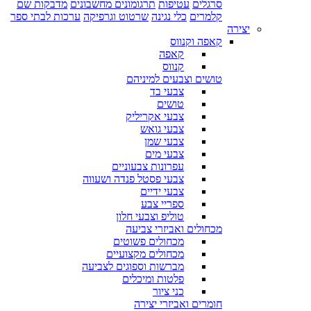
סרגלים
עטיפות
תרגומונים מחשבונים
מדבקות שם
קלמרים
כלי נגינה
שרטוט וגרפיקה
ערכות לבתי ספר
יצירה
קאפה וקנווס
קאפה
קנווס
טושים וצבעים למיניהם
צבעי בד
טושים
צבעי אקריליק
צבעי גואש
צבעי שמן
צבעי מים
עפרונות צבעוניים
צבעי פסטל פנדה ושעווה
צבעי ידיים
ספריי צבע
טוליפ וצבעי חלון
מכחולים ואביזרי צביעה
מכחולים פשוטים
מכחולים מקצועיים
מברשות וספוגים לצביעה
פלטות ומיכלים
כני ציור
חומרים ואביזרי יצירה