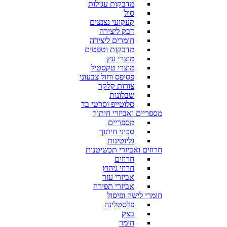
מדבקות עגולות
סול
קעקועי נצנצים
דבק ליצירה
חומרים ליצירה
מדבקות וטפטים
מוצרי עץ
מוצרי טקסטיל
פסיפס וחול צבעוני
צורות קלקר
שבלונות
סלוטייפ וסרטי בד
מספריים ואביזרי חיתוך
מספריים
סכיני חיתוך
גליוטינות
חרוזים ואביזרי תכשיטנות
חרוזים
חרוזי גיהוץ
אביזרי עזר
אביזרי תפירה
חומרי לישה ופיסול
פלסטלינה
בצק
חימר