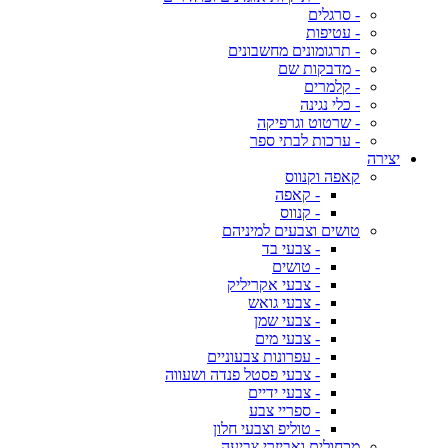
- סרגלים
- עטיפות
- תרגומונים מחשבונים
- מדבקות שם
- קלמרים
- כלי נגינה
- שרטוט וגרפיקה
- ערכות לבתי ספר
יצירה
קאפה וקנווס
- קאפה
- קנווס
טושים וצבעים למיניהם
- צבעי בד
- טושים
- צבעי אקריליק
- צבעי גואש
- צבעי שמן
- צבעי מים
- עפרונות צבעוניים
- צבעי פסטל פנדה ושעווה
- צבעי ידיים
- ספריי צבע
- טוליפ וצבעי חלון
מכחולים ואביזרי צביעה