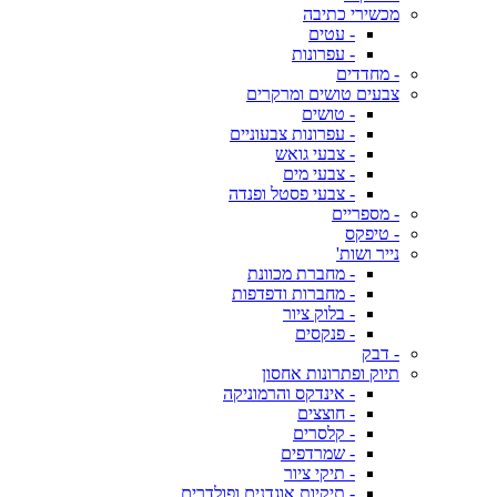
מכשירי כתיבה
- עטים
- עפרונות
- מחדדים
צבעים טושים ומרקרים
- טושים
- עפרונות צבעוניים
- צבעי גואש
- צבעי מים
- צבעי פסטל ופנדה
- מספריים
- טיפקס
נייר ושות'
- מחברת מכוונת
- מחברות ודפדפות
- בלוק ציור
- פנקסים
- דבק
תיוק ופתרונות אחסון
- אינדקס והרמוניקה
- חוצצים
- קלסרים
- שמרדפים
- תיקי ציור
- תיקיות אוגדנים ופולדרים