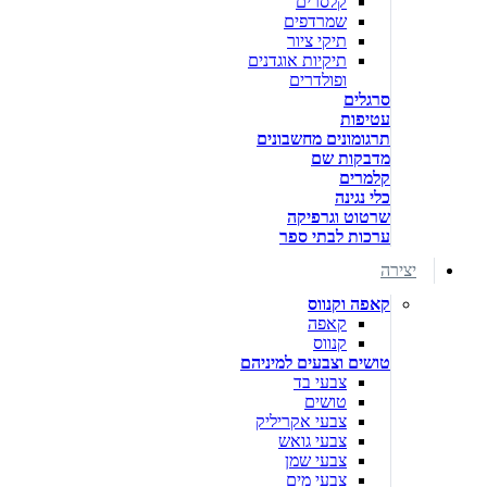
קלסרים
שמרדפים
תיקי ציור
תיקיות אוגדנים
ופולדרים
סרגלים
עטיפות
תרגומונים מחשבונים
מדבקות שם
קלמרים
כלי נגינה
שרטוט וגרפיקה
ערכות לבתי ספר
יצירה
קאפה וקנווס
קאפה
קנווס
טושים וצבעים למיניהם
צבעי בד
טושים
צבעי אקריליק
צבעי גואש
צבעי שמן
צבעי מים