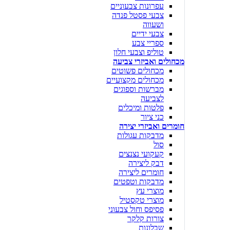
עפרונות צבעוניים
צבעי פסטל פנדה
ושעווה
צבעי ידיים
ספריי צבע
טוליפ וצבעי חלון
מכחולים ואביזרי צביעה
מכחולים פשוטים
מכחולים מקצועיים
מברשות וספוגים
לצביעה
פלטות ומיכלים
כני ציור
חומרים ואביזרי יצירה
מדבקות עגולות
סול
קעקועי נצנצים
דבק ליצירה
חומרים ליצירה
מדבקות וטפטים
מוצרי עץ
מוצרי טקסטיל
פסיפס וחול צבעוני
צורות קלקר
שבלונות