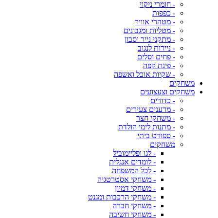
- חומרי ניקוי
- כפפות
- מטהרי אוויר
- מטליות ומגבונים
- מתקני נייר וסבון
- ניירות לנגוב
- פחים וסלים
- פינת קפה
- שקיות אוכל ואשפה
משחקים
משחקים וצעצועים
- כדורים
- מדענים צעירים
- משחקי חצר
- מתנות לימי הולדת
- ספורט ביתי
משחקים
- לגו ופליימוביל
- לומדים אנגלית
- לכל המשפחה
- משחקי אסטרטגיה
- משחקי דמיון
- משחקי הרכבות ומגנט
- משחקי חברה
- משחקי חשיבה