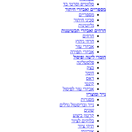
סלוטייפ וסרטי בד
מספריים ואביזרי חיתוך
מספריים
סכיני חיתוך
גליוטינות
חרוזים ואביזרי תכשיטנות
חרוזים
חרוזי גיהוץ
אביזרי עזר
אביזרי תפירה
חומרי לישה ופיסול
פלסטלינה
בצק
חימר
דאס
קינטי
אביזרי עזר לפיסול
נייר ומוצריו
מסגרות
נייר ובריסטול גדלים
שונים
קרטון ביצוע
בלוקים לציור
תיקי ציור
אוריגמי