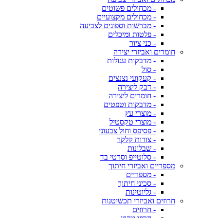
- מכחולים פשוטים
- מכחולים מקצועיים
- מברשות וספוגים לצביעה
- פלטות ומיכלים
- כני ציור
חומרים ואביזרי יצירה
- מדבקות עגולות
- סול
- קעקועי נצנצים
- דבק ליצירה
- חומרים ליצירה
- מדבקות וטפטים
- מוצרי עץ
- מוצרי טקסטיל
- פסיפס וחול צבעוני
- צורות קלקר
- שבלונות
- סלוטייפ וסרטי בד
מספריים ואביזרי חיתוך
- מספריים
- סכיני חיתוך
- גליוטינות
חרוזים ואביזרי תכשיטנות
- חרוזים