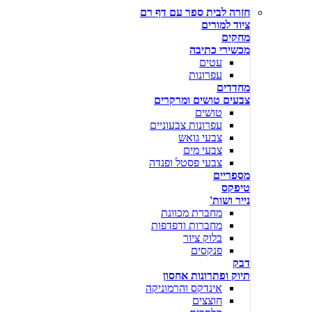
חזרה לבית ספר עם דף רם
ציוד למורים
מחקים
מכשירי כתיבה
עטים
עפרונות
מחדדים
צבעים טושים ומרקרים
טושים
עפרונות צבעוניים
צבעי גואש
צבעי מים
צבעי פסטל ופנדה
מספריים
טיפקס
נייר ושות'
מחברת מכוונת
מחברות ודפדפות
בלוק ציור
פנקסים
דבק
תיוק ופתרונות אחסון
אינדקס והרמוניקה
חוצצים