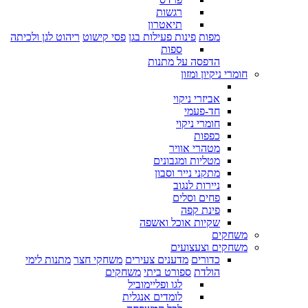
רגשות
תיאטרון
מפות
פינות פעילות בגן
פסי קישוט
ריהוט לגן ולכיתה
ספות
הדפסה על מתנות
חומרי ניקיון ומזון
אביזרי ניקוי
חד-פעמי
חומרי ניקוי
כפפות
מטהרי אוויר
מטליות ומגבונים
מתקני נייר וסבון
ניירות לנגוב
פחים וסלים
פינת קפה
שקיות אוכל ואשפה
משחקים
משחקים וצעצועים
כדורים
מדענים צעירים
משחקי חצר
מתנות לימי
הולדת
ספורט ביתי
משחקים
לגו ופליימוביל
לומדים אנגלית