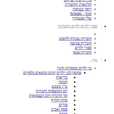
קלינאות תקשורת
ריפוי בעיסוק
שובי - Schubi
שלי זאנטקרן
ספרי ילדים ילדים וחוברות
חוברות עבודה לחופש
חוברות צביעה
ספרי ילדים
חוברות פנאי
עוד...
גני ילדים ומוסדות חינוך
אחסון לגני ילדים
חגים ונושאים נלמדים
בריאות
חנוכה
ט"ו בשבט
יום המשפחה וחברות
ימי הזיכרון ויום העצמאות
סתיו וחורף
פורים
פסח ואביב
פרדס