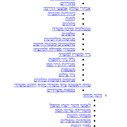
מחוררים
אביזרי שולחן
אמצעי הדרכה
בידוריות והגברה
לוחות
מקרנים
טכנולוגיה ומיכון משרדי
טלפונים
מגרסות וגיליוטינות
מחשבונים ומכונות חישוב
מכשירי ספירלה ולמינציה
נייר ומוצריו למשרד
גליל נייר לקופות
מזכריות ונייר ממו
מעטפות
נייר צילום
פנקסים דפדפות ובלוקים
עזרה ראשונה
ציוד משרדי מקיף
ריהוט משרדי
כסאות משרדיים
חינוך מיוחד
לאנשי חינוך ייעוץ וטיפול
מוטוריקה עדינה וגסה
משחקי רגשות
משחקים טיפוליים
ספרי רגשות