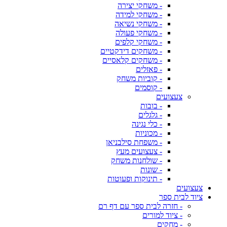
- משחקי יצירה
- משחקי למידה
- משחקי נשיאה
- משחקי פעולה
- משחקי קלפים
- משחקים דידקטיים
- משחקים קלאסיים
- פאזלים
- קוביות משחק
- קוסמים
צעצועים
- בובות
- גלגלים
- כלי נגינה
- מכוניות
- משפחת סילבניאן
- צעצועים מעץ
- שולחנות משחק
- שונות
- תינוקות ופעוטות
צעצועים
ציוד לבית ספר
- חזרה לבית ספר עם דף רם
- ציוד למורים
- מחקים