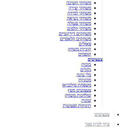
משחקי חשיבה
משחקי יצירה
משחקי למידה
משחקי נשיאה
משחקי פעולה
משחקי קלפים
משחקים דידקטיים
משחקים קלאסיים
פאזלים
קוביות משחק
קוסמים
צעצועים
בובות
גלגלים
כלי נגינה
מכוניות
משפחת סילבניאן
צעצועים מעץ
שולחנות משחק
שונות
תינוקות ופעוטות
צעצועים
ציוד לבית ספר