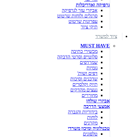
גרפיקה ואדריכלות
אביזרי עזר לגרפיקה
סרגלים ולוחות שרטוט
עפרונות שרטוט
תיקי ציור
ציוד למשרד
MUST HAVE
מכשירי כתיבה
סלוטייפ וסרטי הדבקה
שמרדפים
גומיות
דפים ושות'
שדכנים וסיכות
תיוק וקלסרים
נעצים מהדקים
מחוררים
אביזרי שולחן
אמצעי הדרכה
בידוריות והגברה
לוחות
מקרנים
טכנולוגיה ומיכון משרדי
טלפונים