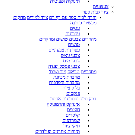
תינוקות ופעוטות
צעצועים
ציוד לבית ספר
חזרה לבית ספר עם דף רם
ציוד למורים
מחקים
מכשירי כתיבה
עטים
עפרונות
מחדדים
צבעים טושים ומרקרים
טושים
עפרונות צבעוניים
צבעי גואש
צבעי מים
צבעי פסטל ופנדה
מספריים
טיפקס
נייר ושות'
מחברת מכוונת
מחברות ודפדפות
בלוק ציור
פנקסים
דבק
תיוק ופתרונות אחסון
אינדקס והרמוניקה
חוצצים
קלסרים
שמרדפים
תיקי ציור
תיקיות אוגדנים ופולדרים