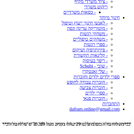
- ציוד משרדי מקיף
ריהוט משרדי
- כסאות משרדיים
חינוך מיוחד
- לאנשי חינוך ייעוץ וטיפול
- מוטוריקה עדינה וגסה
- משחקי רגשות
- משחקים טיפוליים
- ספרי רגשות
- פיזיותרפיה ושיקום
- קלינאות תקשורת
- ריפוי בעיסוק
- שובי - Schubi
- שלי זאנטקרן
ספרי ילדים ילדים וחוברות
- חוברות עבודה לחופש
- חוברות צביעה
- ספרי ילדים
- חוברות פנאי
התחברות
dafram.online@gmail.com
***משלוח עד הבית מוזל ב- 29 ש"ח בקניה מעל 289 ש"ח שליח עד הבית ***
***מש