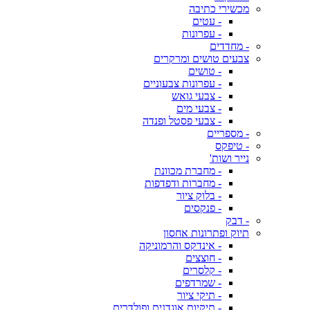
מכשירי כתיבה
- עטים
- עפרונות
- מחדדים
צבעים טושים ומרקרים
- טושים
- עפרונות צבעוניים
- צבעי גואש
- צבעי מים
- צבעי פסטל ופנדה
- מספריים
- טיפקס
נייר ושות'
- מחברת מכוונת
- מחברות ודפדפות
- בלוק ציור
- פנקסים
- דבק
תיוק ופתרונות אחסון
- אינדקס והרמוניקה
- חוצצים
- קלסרים
- שמרדפים
- תיקי ציור
- תיקיות אוגדנים ופולדרים