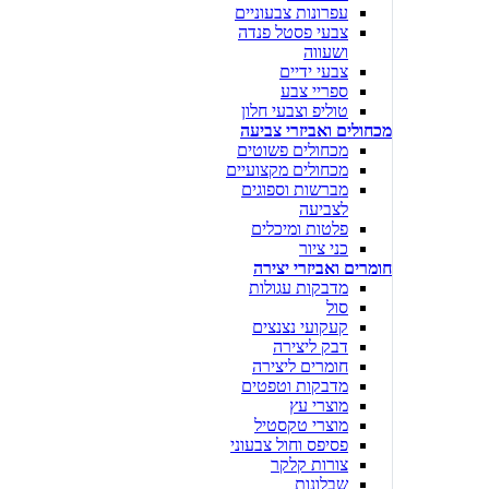
עפרונות צבעוניים
צבעי פסטל פנדה
ושעווה
צבעי ידיים
ספריי צבע
טוליפ וצבעי חלון
מכחולים ואביזרי צביעה
מכחולים פשוטים
מכחולים מקצועיים
מברשות וספוגים
לצביעה
פלטות ומיכלים
כני ציור
חומרים ואביזרי יצירה
מדבקות עגולות
סול
קעקועי נצנצים
דבק ליצירה
חומרים ליצירה
מדבקות וטפטים
מוצרי עץ
מוצרי טקסטיל
פסיפס וחול צבעוני
צורות קלקר
שבלונות