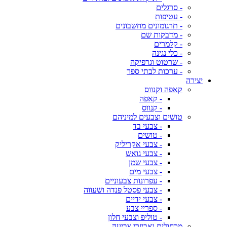
- סרגלים
- עטיפות
- תרגומונים מחשבונים
- מדבקות שם
- קלמרים
- כלי נגינה
- שרטוט וגרפיקה
- ערכות לבתי ספר
יצירה
קאפה וקנווס
- קאפה
- קנווס
טושים וצבעים למיניהם
- צבעי בד
- טושים
- צבעי אקריליק
- צבעי גואש
- צבעי שמן
- צבעי מים
- עפרונות צבעוניים
- צבעי פסטל פנדה ושעווה
- צבעי ידיים
- ספריי צבע
- טוליפ וצבעי חלון
מכחולים ואביזרי צביעה