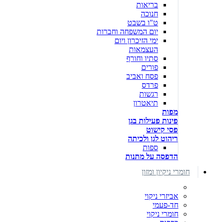
בריאות
חנוכה
ט"ו בשבט
יום המשפחה וחברות
ימי הזיכרון ויום
העצמאות
סתיו וחורף
פורים
פסח ואביב
פרדס
רגשות
תיאטרון
מפות
פינות פעילות בגן
פסי קישוט
ריהוט לגן ולכיתה
ספות
הדפסה על מתנות
חומרי ניקיון ומזון
אביזרי ניקוי
חד-פעמי
חומרי ניקוי