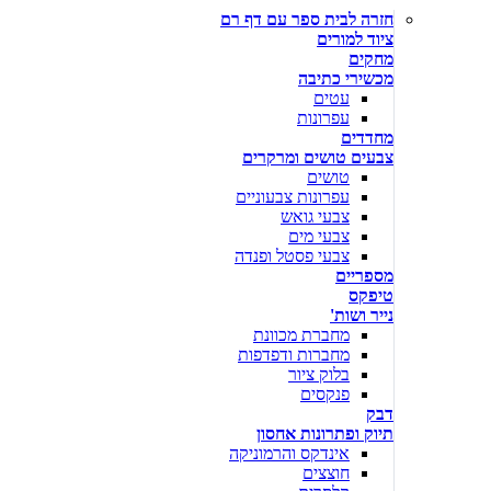
חזרה לבית ספר עם דף רם
ציוד למורים
מחקים
מכשירי כתיבה
עטים
עפרונות
מחדדים
צבעים טושים ומרקרים
טושים
עפרונות צבעוניים
צבעי גואש
צבעי מים
צבעי פסטל ופנדה
מספריים
טיפקס
נייר ושות'
מחברת מכוונת
מחברות ודפדפות
בלוק ציור
פנקסים
דבק
תיוק ופתרונות אחסון
אינדקס והרמוניקה
חוצצים