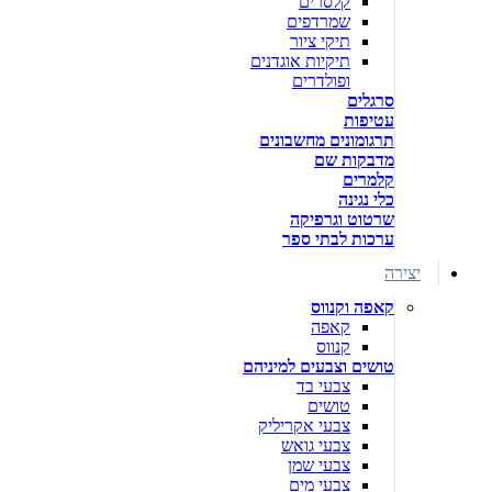
קלסרים
שמרדפים
תיקי ציור
תיקיות אוגדנים
ופולדרים
סרגלים
עטיפות
תרגומונים מחשבונים
מדבקות שם
קלמרים
כלי נגינה
שרטוט וגרפיקה
ערכות לבתי ספר
יצירה
קאפה וקנווס
קאפה
קנווס
טושים וצבעים למיניהם
צבעי בד
טושים
צבעי אקריליק
צבעי גואש
צבעי שמן
צבעי מים