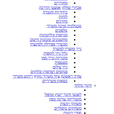
מחוררים
אביזרי שולחן
אמצעי הדרכה
בידוריות והגברה
לוחות
מקרנים
טכנולוגיה ומיכון משרדי
טלפונים
מגרסות וגיליוטינות
מחשבונים ומכונות חישוב
מכשירי ספירלה ולמינציה
נייר ומוצריו למשרד
גליל נייר לקופות
מזכריות ונייר ממו
מעטפות
נייר צילום
פנקסים דפדפות ובלוקים
עזרה ראשונה
ציוד משרדי מקיף
ריהוט משרדי
כסאות משרדיים
חינוך מיוחד
לאנשי חינוך ייעוץ וטיפול
מוטוריקה עדינה וגסה
משחקי רגשות
משחקים טיפוליים
ספרי רגשות