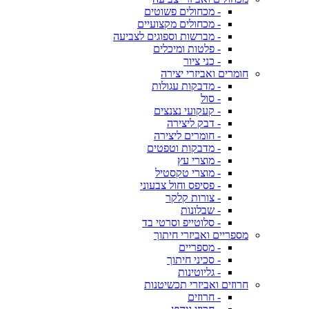
- מכחולים פשוטים
- מכחולים מקצועיים
- מברשות וספוגים לצביעה
- פלטות ומיכלים
- כני ציור
חומרים ואביזרי יצירה
- מדבקות עגולות
- סול
- קעקועי נצנצים
- דבק ליצירה
- חומרים ליצירה
- מדבקות וטפטים
- מוצרי עץ
- מוצרי טקסטיל
- פסיפס וחול צבעוני
- צורות קלקר
- שבלונות
- סלוטייפ וסרטי בד
מספריים ואביזרי חיתוך
- מספריים
- סכיני חיתוך
- גליוטינות
חרוזים ואביזרי תכשיטנות
- חרוזים