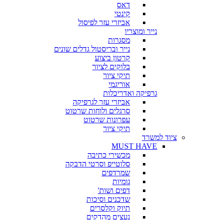
דאס
קינטי
אביזרי עזר לפיסול
נייר ומוצריו
מסגרות
נייר ובריסטול גדלים שונים
קרטון ביצוע
בלוקים לציור
תיקי ציור
אוריגמי
גרפיקה ואדריכלות
אביזרי עזר לגרפיקה
סרגלים ולוחות שרטוט
עפרונות שרטוט
תיקי ציור
ציוד למשרד
MUST HAVE
מכשירי כתיבה
סלוטייפ וסרטי הדבקה
שמרדפים
גומיות
דפים ושות'
שדכנים וסיכות
תיוק וקלסרים
נעצים מהדקים