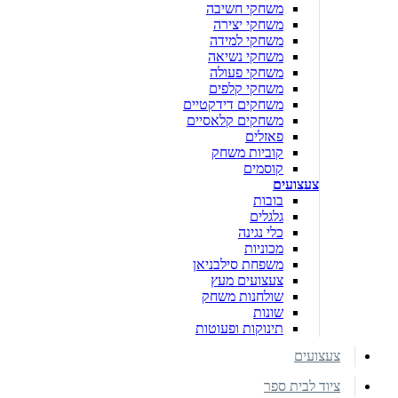
משחקי חשיבה
משחקי יצירה
משחקי למידה
משחקי נשיאה
משחקי פעולה
משחקי קלפים
משחקים דידקטיים
משחקים קלאסיים
פאזלים
קוביות משחק
קוסמים
צעצועים
בובות
גלגלים
כלי נגינה
מכוניות
משפחת סילבניאן
צעצועים מעץ
שולחנות משחק
שונות
תינוקות ופעוטות
צעצועים
ציוד לבית ספר