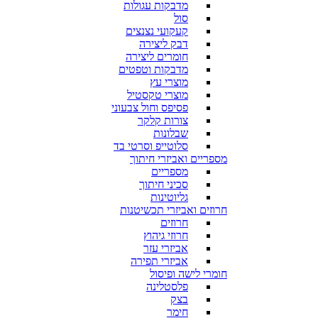
מדבקות עגולות
סול
קעקועי נצנצים
דבק ליצירה
חומרים ליצירה
מדבקות וטפטים
מוצרי עץ
מוצרי טקסטיל
פסיפס וחול צבעוני
צורות קלקר
שבלונות
סלוטייפ וסרטי בד
מספריים ואביזרי חיתוך
מספריים
סכיני חיתוך
גליוטינות
חרוזים ואביזרי תכשיטנות
חרוזים
חרוזי גיהוץ
אביזרי עזר
אביזרי תפירה
חומרי לישה ופיסול
פלסטלינה
בצק
חימר