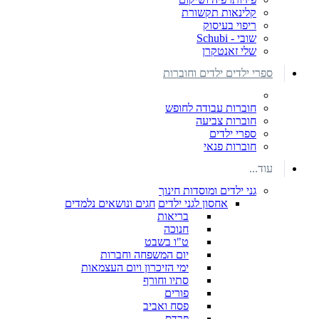
קלינאות תקשורת
ריפוי בעיסוק
שובי - Schubi
שלי זאנטקרן
ספרי ילדים ילדים וחוברות
חוברות עבודה לחופש
חוברות צביעה
ספרי ילדים
חוברות פנאי
עוד...
גני ילדים ומוסדות חינוך
אחסון לגני ילדים
חגים ונושאים נלמדים
בריאות
חנוכה
ט"ו בשבט
יום המשפחה וחברות
ימי הזיכרון ויום העצמאות
סתיו וחורף
פורים
פסח ואביב
פרדס