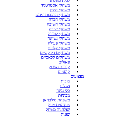
לכל המשפחה
משחקי אסטרטגיה
משחקי דמיון
משחקי הרכבות ומגנט
משחקי חברה
משחקי חשיבה
משחקי יצירה
משחקי למידה
משחקי נשיאה
משחקי פעולה
משחקי קלפים
משחקים דידקטיים
משחקים קלאסיים
פאזלים
קוביות משחק
קוסמים
צעצועים
בובות
גלגלים
כלי נגינה
מכוניות
משפחת סילבניאן
צעצועים מעץ
שולחנות משחק
שונות