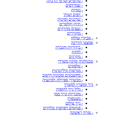
- סלוטייפ וסרטי הדבקה
- שמרדפים
- גומיות
- דפים ושות'
- שדכנים וסיכות
- תיוק וקלסרים
- נעצים מהדקים
- מחוררים
- אביזרי שולחן
אמצעי הדרכה
- בידוריות והגברה
- לוחות
- מקרנים
טכנולוגיה ומיכון משרדי
- טלפונים
- מגרסות וגיליוטינות
- מחשבונים ומכונות חישוב
- מכשירי ספירלה ולמינציה
נייר ומוצריו למשרד
- גליל נייר לקופות
- מזכריות ונייר ממו
- מעטפות
- נייר צילום
- פנקסים דפדפות ובלוקים
- עזרה ראשונה