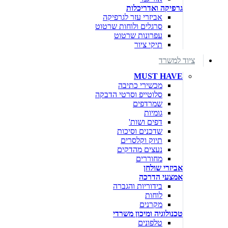
גרפיקה ואדריכלות
אביזרי עזר לגרפיקה
סרגלים ולוחות שרטוט
עפרונות שרטוט
תיקי ציור
ציוד למשרד
MUST HAVE
מכשירי כתיבה
סלוטייפ וסרטי הדבקה
שמרדפים
גומיות
דפים ושות'
שדכנים וסיכות
תיוק וקלסרים
נעצים מהדקים
מחוררים
אביזרי שולחן
אמצעי הדרכה
בידוריות והגברה
לוחות
מקרנים
טכנולוגיה ומיכון משרדי
טלפונים