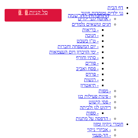
דף הבית
סל קניות
0
0
גני ילדים ומוסדות חינוך
התחברות \ הרשמה
- אחסון לגני ילדים
חגים ונושאים נלמדים
- בריאות
- חנוכה
- ט"ו בשבט
- יום המשפחה וחברות
- ימי הזיכרון ויום העצמאות
- סתיו וחורף
- פורים
- פסח ואביב
- פרדס
- רגשות
- תיאטרון
- מפות
- פינות פעילות בגן
- פסי קישוט
ריהוט לגן ולכיתה
- ספות
- הדפסה על מתנות
חומרי ניקיון ומזון
- אביזרי ניקוי
- חד-פעמי