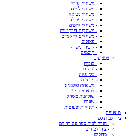
- משחקי יצירה
- משחקי למידה
- משחקי נשיאה
- משחקי פעולה
- משחקי קלפים
- משחקים דידקטיים
- משחקים קלאסיים
- פאזלים
- קוביות משחק
- קוסמים
צעצועים
- בובות
- גלגלים
- כלי נגינה
- מכוניות
- משפחת סילבניאן
- צעצועים מעץ
- שולחנות משחק
- שונות
- תינוקות ופעוטות
צעצועים
ציוד לבית ספר
- חזרה לבית ספר עם דף רם
- ציוד למורים
- מחקים