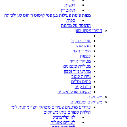
רגשות
תיאטרון
מפות
פינות פעילות בגן
פסי קישוט
ריהוט לגן ולכיתה
ספות
הדפסה על מתנות
חומרי ניקיון ומזון
אביזרי ניקוי
חד-פעמי
חומרי ניקוי
כפפות
מטהרי אוויר
מטליות ומגבונים
מתקני נייר וסבון
ניירות לנגוב
פחים וסלים
פינת קפה
שקיות אוכל ואשפה
משחקים
משחקים וצעצועים
כדורים
מדענים צעירים
משחקי חצר
מתנות לימי
הולדת
ספורט ביתי
משחקים
לגו ופליימוביל
לומדים אנגלית