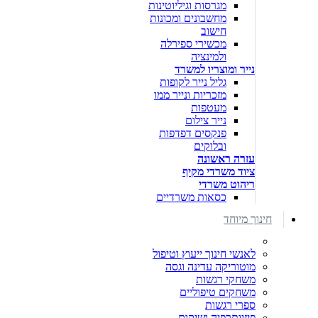
מגרסות וגיליוטינות
מחשבונים ומכונות
חישוב
מכשירי ספירלה
ולמינציה
נייר ומוצריו למשרד
גליל נייר לקופות
מזכריות ונייר ממו
מעטפות
נייר צילום
פנקסים דפדפות
ובלוקים
עזרה ראשונה
ציוד משרדי מקיף
ריהוט משרדי
כסאות משרדיים
חינוך מיוחד
לאנשי חינוך ייעוץ וטיפול
מוטוריקה עדינה וגסה
משחקי רגשות
משחקים טיפוליים
ספרי רגשות
פיזיותרפיה ושיקום