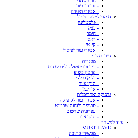
- חרוזי גיהוץ
- אביזרי עזר
- אביזרי תפירה
חומרי לישה ופיסול
- פלסטלינה
- בצק
- חימר
- דאס
- קינטי
- אביזרי עזר לפיסול
נייר ומוצריו
- מסגרות
- נייר ובריסטול גדלים שונים
- קרטון ביצוע
- בלוקים לציור
- תיקי ציור
- אוריגמי
גרפיקה ואדריכלות
- אביזרי עזר לגרפיקה
- סרגלים ולוחות שרטוט
- עפרונות שרטוט
- תיקי ציור
ציוד למשרד
MUST HAVE
- מכשירי כתיבה