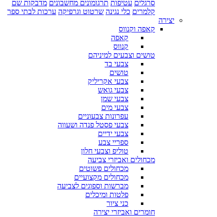
סרגלים
עטיפות
תרגומונים מחשבונים
מדבקות שם
קלמרים
כלי נגינה
שרטוט וגרפיקה
ערכות לבתי ספר
יצירה
קאפה וקנווס
קאפה
קנווס
טושים וצבעים למיניהם
צבעי בד
טושים
צבעי אקריליק
צבעי גואש
צבעי שמן
צבעי מים
עפרונות צבעוניים
צבעי פסטל פנדה ושעווה
צבעי ידיים
ספריי צבע
טוליפ וצבעי חלון
מכחולים ואביזרי צביעה
מכחולים פשוטים
מכחולים מקצועיים
מברשות וספוגים לצביעה
פלטות ומיכלים
כני ציור
חומרים ואביזרי יצירה