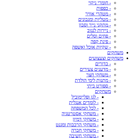
- חומרי ניקוי
- כפפות
- מטהרי אוויר
- מטליות ומגבונים
- מתקני נייר וסבון
- ניירות לנגוב
- פחים וסלים
- פינת קפה
- שקיות אוכל ואשפה
משחקים
משחקים וצעצועים
- כדורים
- מדענים צעירים
- משחקי חצר
- מתנות לימי הולדת
- ספורט ביתי
משחקים
- לגו ופליימוביל
- לומדים אנגלית
- לכל המשפחה
- משחקי אסטרטגיה
- משחקי דמיון
- משחקי הרכבות ומגנט
- משחקי חברה
- משחקי חשיבה