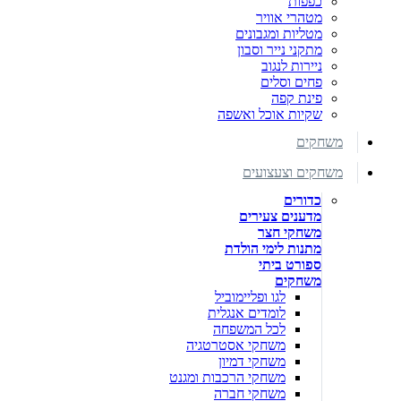
כפפות
מטהרי אוויר
מטליות ומגבונים
מתקני נייר וסבון
ניירות לנגוב
פחים וסלים
פינת קפה
שקיות אוכל ואשפה
משחקים
משחקים וצעצועים
כדורים
מדענים צעירים
משחקי חצר
מתנות לימי הולדת
ספורט ביתי
משחקים
לגו ופליימוביל
לומדים אנגלית
לכל המשפחה
משחקי אסטרטגיה
משחקי דמיון
משחקי הרכבות ומגנט
משחקי חברה