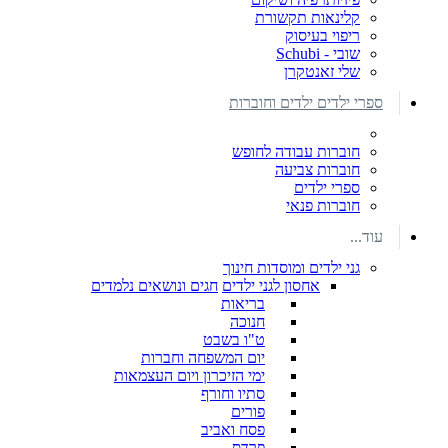
קלינאות תקשורת
ריפוי בעיסוק
שובי - Schubi
שלי זאנטקרן
ספרי ילדים ילדים וחוברות
חוברות עבודה לחופש
חוברות צביעה
ספרי ילדים
חוברות פנאי
עוד...
גני ילדים ומוסדות חינוך
אחסון לגני ילדים
חגים ונושאים נלמדים
בריאות
חנוכה
ט"ו בשבט
יום המשפחה וחברות
ימי הזיכרון ויום העצמאות
סתיו וחורף
פורים
פסח ואביב
פרדס