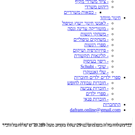
- ציוד משרדי מקיף
ריהוט משרדי
- כסאות משרדיים
חינוך מיוחד
- לאנשי חינוך ייעוץ וטיפול
- מוטוריקה עדינה וגסה
- משחקי רגשות
- משחקים טיפוליים
- ספרי רגשות
- פיזיותרפיה ושיקום
- קלינאות תקשורת
- ריפוי בעיסוק
- שובי - Schubi
- שלי זאנטקרן
ספרי ילדים ילדים וחוברות
- חוברות עבודה לחופש
- חוברות צביעה
- ספרי ילדים
- חוברות פנאי
התחברות
dafram.online@gmail.com
***משלוח עד הבית מוזל ב- 29 ש"ח בקניה מעל 289 ש"ח שליח עד הבית ***
***מש