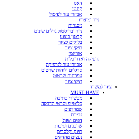
דאס
קינטי
אביזרי עזר לפיסול
נייר ומוצריו
מסגרות
נייר ובריסטול גדלים שונים
קרטון ביצוע
בלוקים לציור
תיקי ציור
אוריגמי
גרפיקה ואדריכלות
אביזרי עזר לגרפיקה
סרגלים ולוחות שרטוט
עפרונות שרטוט
תיקי ציור
ציוד למשרד
MUST HAVE
מכשירי כתיבה
סלוטייפ וסרטי הדבקה
שמרדפים
גומיות
דפים ושות'
שדכנים וסיכות
תיוק וקלסרים
נעצים מהדקים