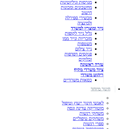
מגרסות וגיליוטינות
מחשבונים ומכונות
חישוב
מכשירי ספירלה
ולמינציה
נייר ומוצריו למשרד
גליל נייר לקופות
מזכריות ונייר ממו
מעטפות
נייר צילום
פנקסים דפדפות
ובלוקים
עזרה ראשונה
ציוד משרדי מקיף
ריהוט משרדי
כסאות משרדיים
חינוך מיוחד
לאנשי חינוך ייעוץ וטיפול
מוטוריקה עדינה וגסה
משחקי רגשות
משחקים טיפוליים
ספרי רגשות
פיזיותרפיה ושיקום