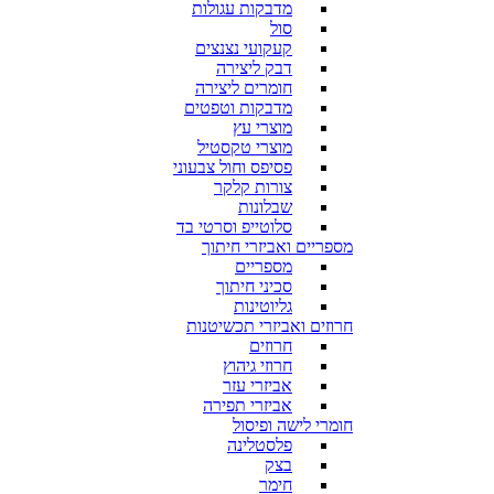
מדבקות עגולות
סול
קעקועי נצנצים
דבק ליצירה
חומרים ליצירה
מדבקות וטפטים
מוצרי עץ
מוצרי טקסטיל
פסיפס וחול צבעוני
צורות קלקר
שבלונות
סלוטייפ וסרטי בד
מספריים ואביזרי חיתוך
מספריים
סכיני חיתוך
גליוטינות
חרוזים ואביזרי תכשיטנות
חרוזים
חרוזי גיהוץ
אביזרי עזר
אביזרי תפירה
חומרי לישה ופיסול
פלסטלינה
בצק
חימר