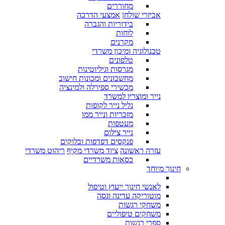
מחוררים
אביזרי שולחן
אמצעי הדרכה
בידוריות והגברה
לוחות
מקרנים
טכנולוגיה ומיכון משרדי
טלפונים
מגרסות וגיליוטינות
מחשבונים ומכונות חישוב
מכשירי ספירלה ולמינציה
נייר ומוצריו למשרד
גליל נייר לקופות
מזכריות ונייר ממו
מעטפות
נייר צילום
פנקסים דפדפות ובלוקים
עזרה ראשונה
ציוד משרדי מקיף
ריהוט משרדי
כסאות משרדיים
חינוך מיוחד
לאנשי חינוך ייעוץ וטיפול
מוטוריקה עדינה וגסה
משחקי רגשות
משחקים טיפוליים
ספרי רגשות