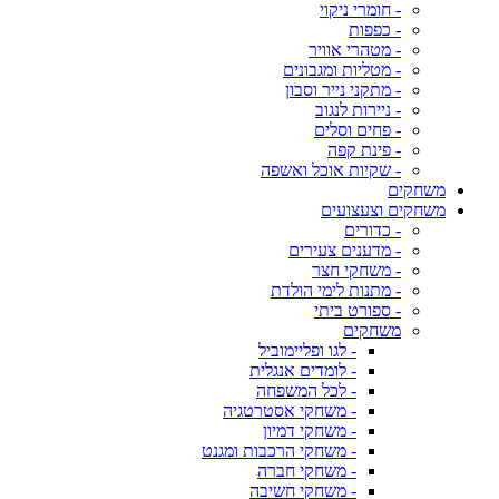
- חומרי ניקוי
- כפפות
- מטהרי אוויר
- מטליות ומגבונים
- מתקני נייר וסבון
- ניירות לנגוב
- פחים וסלים
- פינת קפה
- שקיות אוכל ואשפה
משחקים
משחקים וצעצועים
- כדורים
- מדענים צעירים
- משחקי חצר
- מתנות לימי הולדת
- ספורט ביתי
משחקים
- לגו ופליימוביל
- לומדים אנגלית
- לכל המשפחה
- משחקי אסטרטגיה
- משחקי דמיון
- משחקי הרכבות ומגנט
- משחקי חברה
- משחקי חשיבה