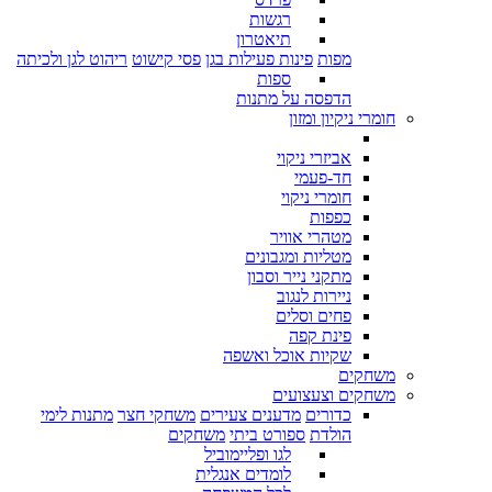
רגשות
תיאטרון
מפות
פינות פעילות בגן
פסי קישוט
ריהוט לגן ולכיתה
ספות
הדפסה על מתנות
חומרי ניקיון ומזון
אביזרי ניקוי
חד-פעמי
חומרי ניקוי
כפפות
מטהרי אוויר
מטליות ומגבונים
מתקני נייר וסבון
ניירות לנגוב
פחים וסלים
פינת קפה
שקיות אוכל ואשפה
משחקים
משחקים וצעצועים
כדורים
מדענים צעירים
משחקי חצר
מתנות לימי
הולדת
ספורט ביתי
משחקים
לגו ופליימוביל
לומדים אנגלית