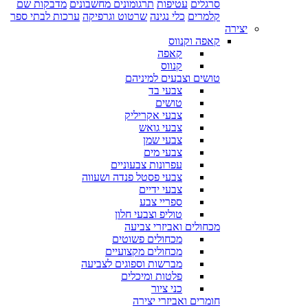
סרגלים
עטיפות
תרגומונים מחשבונים
מדבקות שם
קלמרים
כלי נגינה
שרטוט וגרפיקה
ערכות לבתי ספר
יצירה
קאפה וקנווס
קאפה
קנווס
טושים וצבעים למיניהם
צבעי בד
טושים
צבעי אקריליק
צבעי גואש
צבעי שמן
צבעי מים
עפרונות צבעוניים
צבעי פסטל פנדה ושעווה
צבעי ידיים
ספריי צבע
טוליפ וצבעי חלון
מכחולים ואביזרי צביעה
מכחולים פשוטים
מכחולים מקצועיים
מברשות וספוגים לצביעה
פלטות ומיכלים
כני ציור
חומרים ואביזרי יצירה