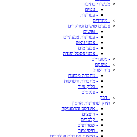
מכשירי כתיבה
- עטים
- עפרונות
- מחדדים
צבעים טושים ומרקרים
- טושים
- עפרונות צבעוניים
- צבעי גואש
- צבעי מים
- צבעי פסטל ופנדה
- מספריים
- טיפקס
נייר ושות'
- מחברת מכוונת
- מחברות ודפדפות
- בלוק ציור
- פנקסים
- דבק
תיוק ופתרונות אחסון
- אינדקס והרמוניקה
- חוצצים
- קלסרים
- שמרדפים
- תיקי ציור
- תיקיות אוגדנים ופולדרים