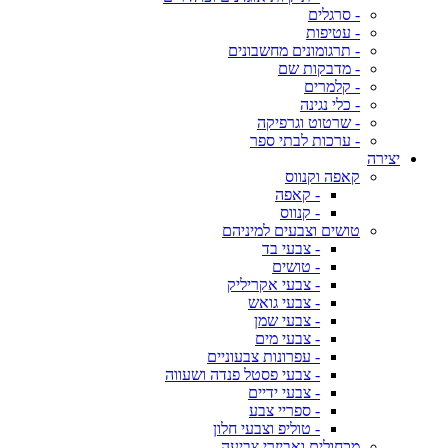
- סרגלים
- עטיפות
- תרגומונים מחשבונים
- מדבקות שם
- קלמרים
- כלי נגינה
- שרטוט וגרפיקה
- ערכות לבתי ספר
יצירה
קאפה וקנווס
- קאפה
- קנווס
טושים וצבעים למיניהם
- צבעי בד
- טושים
- צבעי אקריליק
- צבעי גואש
- צבעי שמן
- צבעי מים
- עפרונות צבעוניים
- צבעי פסטל פנדה ושעווה
- צבעי ידיים
- ספריי צבע
- טוליפ וצבעי חלון
מכחולים ואביזרי צביעה