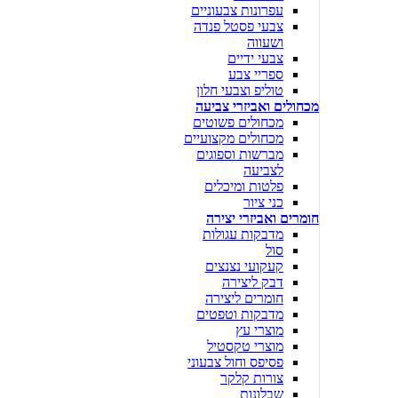
עפרונות צבעוניים
צבעי פסטל פנדה
ושעווה
צבעי ידיים
ספריי צבע
טוליפ וצבעי חלון
מכחולים ואביזרי צביעה
מכחולים פשוטים
מכחולים מקצועיים
מברשות וספוגים
לצביעה
פלטות ומיכלים
כני ציור
חומרים ואביזרי יצירה
מדבקות עגולות
סול
קעקועי נצנצים
דבק ליצירה
חומרים ליצירה
מדבקות וטפטים
מוצרי עץ
מוצרי טקסטיל
פסיפס וחול צבעוני
צורות קלקר
שבלונות