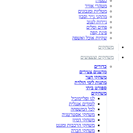
כפפות
מטהרי אוויר
מטליות ומגבונים
מתקני נייר וסבון
ניירות לנגוב
פחים וסלים
פינת קפה
שקיות אוכל ואשפה
משחקים
משחקים וצעצועים
כדורים
מדענים צעירים
משחקי חצר
מתנות לימי הולדת
ספורט ביתי
משחקים
לגו ופליימוביל
לומדים אנגלית
לכל המשפחה
משחקי אסטרטגיה
משחקי דמיון
משחקי הרכבות ומגנט
משחקי חברה