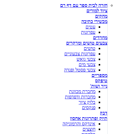
חזרה לבית ספר עם דף רם
ציוד למורים
מחקים
מכשירי כתיבה
עטים
עפרונות
מחדדים
צבעים טושים ומרקרים
טושים
עפרונות צבעוניים
צבעי גואש
צבעי מים
צבעי פסטל ופנדה
מספריים
טיפקס
נייר ושות'
מחברת מכוונת
מחברות ודפדפות
בלוק ציור
פנקסים
דבק
תיוק ופתרונות אחסון
אינדקס והרמוניקה
חוצצים