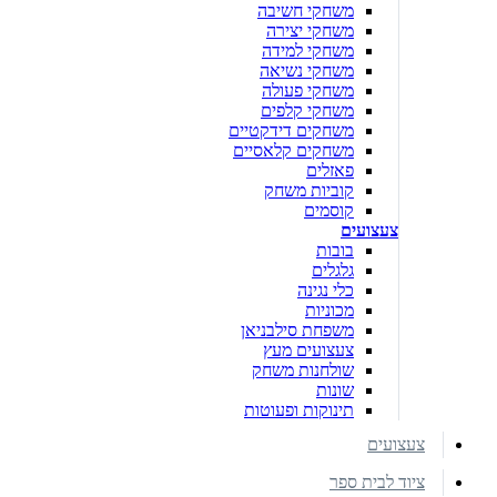
משחקי חשיבה
משחקי יצירה
משחקי למידה
משחקי נשיאה
משחקי פעולה
משחקי קלפים
משחקים דידקטיים
משחקים קלאסיים
פאזלים
קוביות משחק
קוסמים
צעצועים
בובות
גלגלים
כלי נגינה
מכוניות
משפחת סילבניאן
צעצועים מעץ
שולחנות משחק
שונות
תינוקות ופעוטות
צעצועים
ציוד לבית ספר