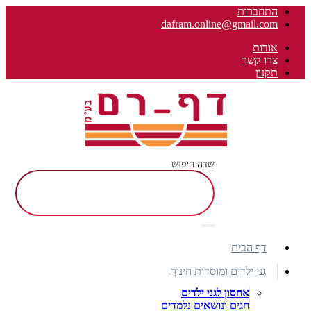
התחברות
dafram.online@gmail.com
אודות
צרו קשר
תקנון
שדה חיפוש
דף הבית
גני ילדים ומוסדות חינוך
אחסון לגני ילדים
חגים ונושאים נלמדים