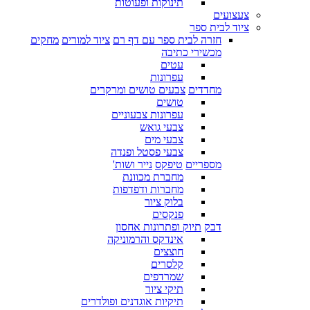
תינוקות ופעוטות
צעצועים
ציוד לבית ספר
חזרה לבית ספר עם דף רם
ציוד למורים
מחקים
מכשירי כתיבה
עטים
עפרונות
מחדדים
צבעים טושים ומרקרים
טושים
עפרונות צבעוניים
צבעי גואש
צבעי מים
צבעי פסטל ופנדה
מספריים
טיפקס
נייר ושות'
מחברת מכוונת
מחברות ודפדפות
בלוק ציור
פנקסים
דבק
תיוק ופתרונות אחסון
אינדקס והרמוניקה
חוצצים
קלסרים
שמרדפים
תיקי ציור
תיקיות אוגדנים ופולדרים