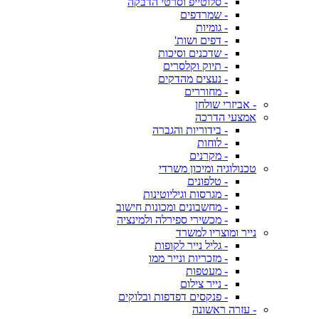
- סלוטייפ וסרטי הדבקה
- שמרדפים
- גומיות
- דפים ושות'
- שדכנים וסיכות
- תיוק וקלסרים
- נעצים מהדקים
- מחוררים
- אביזרי שולחן
אמצעי הדרכה
- בידוריות והגברה
- לוחות
- מקרנים
טכנולוגיה ומיכון משרדי
- טלפונים
- מגרסות וגיליוטינות
- מחשבונים ומכונות חישוב
- מכשירי ספירלה ולמינציה
נייר ומוצריו למשרד
- גליל נייר לקופות
- מזכריות ונייר ממו
- מעטפות
- נייר צילום
- פנקסים דפדפות ובלוקים
- עזרה ראשונה