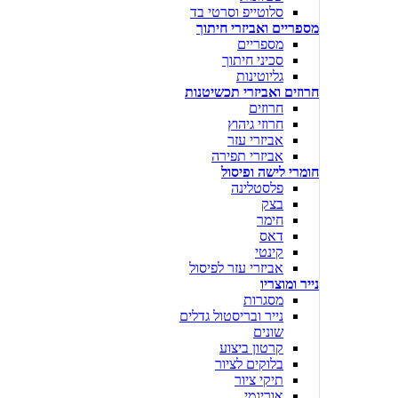
סלוטייפ וסרטי בד
מספריים ואביזרי חיתוך
מספריים
סכיני חיתוך
גליוטינות
חרוזים ואביזרי תכשיטנות
חרוזים
חרוזי גיהוץ
אביזרי עזר
אביזרי תפירה
חומרי לישה ופיסול
פלסטלינה
בצק
חימר
דאס
קינטי
אביזרי עזר לפיסול
נייר ומוצריו
מסגרות
נייר ובריסטול גדלים
שונים
קרטון ביצוע
בלוקים לציור
תיקי ציור
אוריגמי