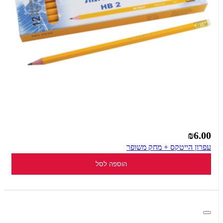
₪6.00
עפרון הייטקס + מחק משופר
הוספה לסל