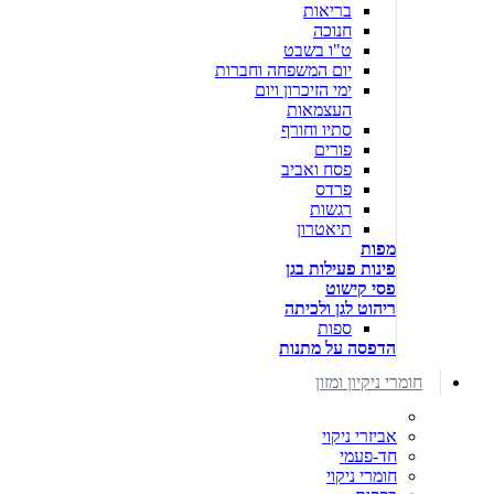
בריאות
חנוכה
ט"ו בשבט
יום המשפחה וחברות
ימי הזיכרון ויום
העצמאות
סתיו וחורף
פורים
פסח ואביב
פרדס
רגשות
תיאטרון
מפות
פינות פעילות בגן
פסי קישוט
ריהוט לגן ולכיתה
ספות
הדפסה על מתנות
חומרי ניקיון ומזון
אביזרי ניקוי
חד-פעמי
חומרי ניקוי