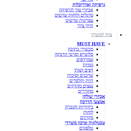
גרפיקה ואדריכלות
אביזרי עזר לגרפיקה
סרגלים ולוחות שרטוט
עפרונות שרטוט
תיקי ציור
ציוד למשרד
MUST HAVE
מכשירי כתיבה
סלוטייפ וסרטי הדבקה
שמרדפים
גומיות
דפים ושות'
שדכנים וסיכות
תיוק וקלסרים
נעצים מהדקים
מחוררים
אביזרי שולחן
אמצעי הדרכה
בידוריות והגברה
לוחות
מקרנים
טכנולוגיה ומיכון משרדי
טלפונים