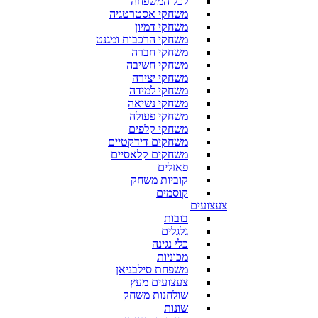
לכל המשפחה
משחקי אסטרטגיה
משחקי דמיון
משחקי הרכבות ומגנט
משחקי חברה
משחקי חשיבה
משחקי יצירה
משחקי למידה
משחקי נשיאה
משחקי פעולה
משחקי קלפים
משחקים דידקטיים
משחקים קלאסיים
פאזלים
קוביות משחק
קוסמים
צעצועים
בובות
גלגלים
כלי נגינה
מכוניות
משפחת סילבניאן
צעצועים מעץ
שולחנות משחק
שונות