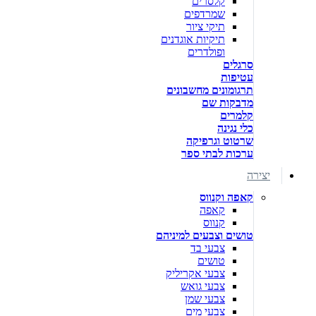
קלסרים
שמרדפים
תיקי ציור
תיקיות אוגדנים
ופולדרים
סרגלים
עטיפות
תרגומונים מחשבונים
מדבקות שם
קלמרים
כלי נגינה
שרטוט וגרפיקה
ערכות לבתי ספר
יצירה
קאפה וקנווס
קאפה
קנווס
טושים וצבעים למיניהם
צבעי בד
טושים
צבעי אקריליק
צבעי גואש
צבעי שמן
צבעי מים