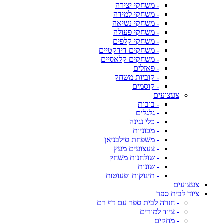
- משחקי יצירה
- משחקי למידה
- משחקי נשיאה
- משחקי פעולה
- משחקי קלפים
- משחקים דידקטיים
- משחקים קלאסיים
- פאזלים
- קוביות משחק
- קוסמים
צעצועים
- בובות
- גלגלים
- כלי נגינה
- מכוניות
- משפחת סילבניאן
- צעצועים מעץ
- שולחנות משחק
- שונות
- תינוקות ופעוטות
צעצועים
ציוד לבית ספר
- חזרה לבית ספר עם דף רם
- ציוד למורים
- מחקים