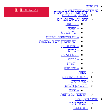
דף הבית
סל קניות
0
0
גני ילדים ומוסדות חינוך
התחברות \ הרשמה
- אחסון לגני ילדים
חגים ונושאים נלמדים
- בריאות
- חנוכה
- ט"ו בשבט
- יום המשפחה וחברות
- ימי הזיכרון ויום העצמאות
- סתיו וחורף
- פורים
- פסח ואביב
- פרדס
- רגשות
- תיאטרון
- מפות
- פינות פעילות בגן
- פסי קישוט
ריהוט לגן ולכיתה
- ספות
- הדפסה על מתנות
חומרי ניקיון ומזון
- אביזרי ניקוי
- חד-פעמי