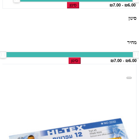
סינון
סינון
מחיר
סינון