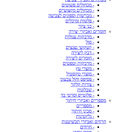
- מכחולים פשוטים
- מכחולים מקצועיים
- מברשות וספוגים לצביעה
- פלטות ומיכלים
- כני ציור
חומרים ואביזרי יצירה
- מדבקות עגולות
- סול
- קעקועי נצנצים
- דבק ליצירה
- חומרים ליצירה
- מדבקות וטפטים
- מוצרי עץ
- מוצרי טקסטיל
- פסיפס וחול צבעוני
- צורות קלקר
- שבלונות
- סלוטייפ וסרטי בד
מספריים ואביזרי חיתוך
- מספריים
- סכיני חיתוך
- גליוטינות
חרוזים ואביזרי תכשיטנות
- חרוזים