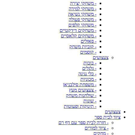
- משחקי יצירה
- משחקי למידה
- משחקי נשיאה
- משחקי פעולה
- משחקי קלפים
- משחקים דידקטיים
- משחקים קלאסיים
- פאזלים
- קוביות משחק
- קוסמים
צעצועים
- בובות
- גלגלים
- כלי נגינה
- מכוניות
- משפחת סילבניאן
- צעצועים מעץ
- שולחנות משחק
- שונות
- תינוקות ופעוטות
צעצועים
ציוד לבית ספר
- חזרה לבית ספר עם דף רם
- ציוד למורים
- מחקים