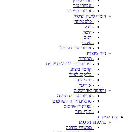
- חרוזי גיהוץ
- אביזרי עזר
- אביזרי תפירה
חומרי לישה ופיסול
- פלסטלינה
- בצק
- חימר
- דאס
- קינטי
- אביזרי עזר לפיסול
נייר ומוצריו
- מסגרות
- נייר ובריסטול גדלים שונים
- קרטון ביצוע
- בלוקים לציור
- תיקי ציור
- אוריגמי
גרפיקה ואדריכלות
- אביזרי עזר לגרפיקה
- סרגלים ולוחות שרטוט
- עפרונות שרטוט
- תיקי ציור
ציוד למשרד
MUST HAVE
- מכשירי כתיבה