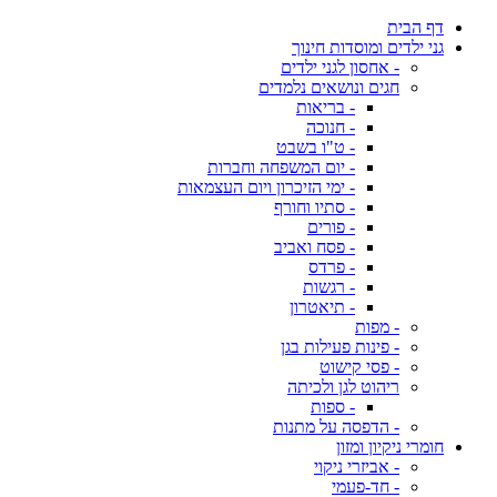
דף הבית
גני ילדים ומוסדות חינוך
- אחסון לגני ילדים
חגים ונושאים נלמדים
- בריאות
- חנוכה
- ט"ו בשבט
- יום המשפחה וחברות
- ימי הזיכרון ויום העצמאות
- סתיו וחורף
- פורים
- פסח ואביב
- פרדס
- רגשות
- תיאטרון
- מפות
- פינות פעילות בגן
- פסי קישוט
ריהוט לגן ולכיתה
- ספות
- הדפסה על מתנות
חומרי ניקיון ומזון
- אביזרי ניקוי
- חד-פעמי