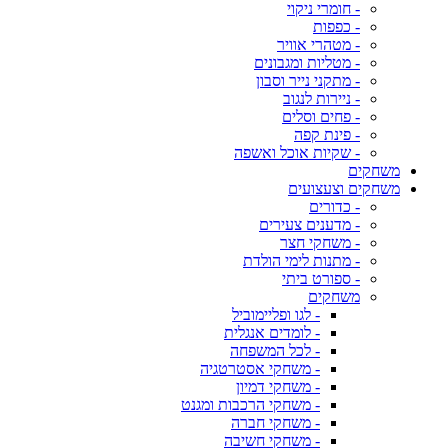
- חומרי ניקוי
- כפפות
- מטהרי אוויר
- מטליות ומגבונים
- מתקני נייר וסבון
- ניירות לנגוב
- פחים וסלים
- פינת קפה
- שקיות אוכל ואשפה
משחקים
משחקים וצעצועים
- כדורים
- מדענים צעירים
- משחקי חצר
- מתנות לימי הולדת
- ספורט ביתי
משחקים
- לגו ופליימוביל
- לומדים אנגלית
- לכל המשפחה
- משחקי אסטרטגיה
- משחקי דמיון
- משחקי הרכבות ומגנט
- משחקי חברה
- משחקי חשיבה