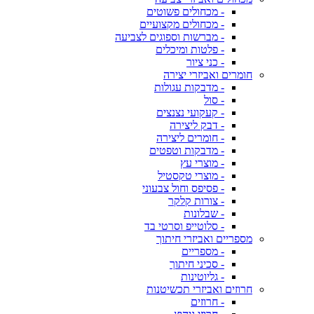
- מכחולים פשוטים
- מכחולים מקצועיים
- מברשות וספוגים לצביעה
- פלטות ומיכלים
- כני ציור
חומרים ואביזרי יצירה
- מדבקות עגולות
- סול
- קעקועי נצנצים
- דבק ליצירה
- חומרים ליצירה
- מדבקות וטפטים
- מוצרי עץ
- מוצרי טקסטיל
- פסיפס וחול צבעוני
- צורות קלקר
- שבלונות
- סלוטייפ וסרטי בד
מספריים ואביזרי חיתוך
- מספריים
- סכיני חיתוך
- גליוטינות
חרוזים ואביזרי תכשיטנות
- חרוזים