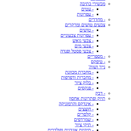
מכשירי כתיבה
- עטים
- עפרונות
- מחדדים
צבעים טושים ומרקרים
- טושים
- עפרונות צבעוניים
- צבעי גואש
- צבעי מים
- צבעי פסטל ופנדה
- מספריים
- טיפקס
נייר ושות'
- מחברת מכוונת
- מחברות ודפדפות
- בלוק ציור
- פנקסים
- דבק
תיוק ופתרונות אחסון
- אינדקס והרמוניקה
- חוצצים
- קלסרים
- שמרדפים
- תיקי ציור
- תיקיות אוגדנים ופולדרים