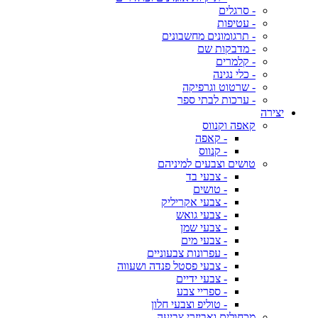
- סרגלים
- עטיפות
- תרגומונים מחשבונים
- מדבקות שם
- קלמרים
- כלי נגינה
- שרטוט וגרפיקה
- ערכות לבתי ספר
יצירה
קאפה וקנווס
- קאפה
- קנווס
טושים וצבעים למיניהם
- צבעי בד
- טושים
- צבעי אקריליק
- צבעי גואש
- צבעי שמן
- צבעי מים
- עפרונות צבעוניים
- צבעי פסטל פנדה ושעווה
- צבעי ידיים
- ספריי צבע
- טוליפ וצבעי חלון
מכחולים ואביזרי צביעה