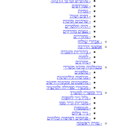
- סלוטייפ וסרטי הדבקה
- שמרדפים
- גומיות
- דפים ושות'
- שדכנים וסיכות
- תיוק וקלסרים
- נעצים מהדקים
- מחוררים
- אביזרי שולחן
אמצעי הדרכה
- בידוריות והגברה
- לוחות
- מקרנים
טכנולוגיה ומיכון משרדי
- טלפונים
- מגרסות וגיליוטינות
- מחשבונים ומכונות חישוב
- מכשירי ספירלה ולמינציה
נייר ומוצריו למשרד
- גליל נייר לקופות
- מזכריות ונייר ממו
- מעטפות
- נייר צילום
- פנקסים דפדפות ובלוקים
- עזרה ראשונה