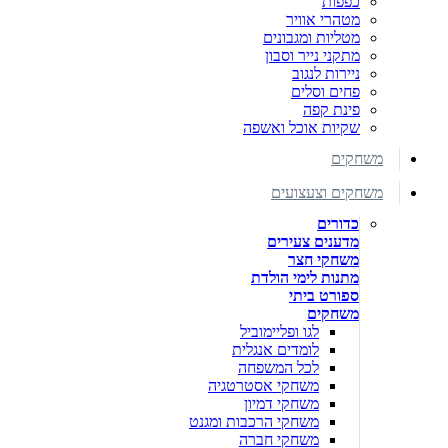
כפפות
מטהרי אוויר
מטליות ומגבונים
מתקני נייר וסבון
ניירות לנגוב
פחים וסלים
פינת קפה
שקיות אוכל ואשפה
משחקים
משחקים וצעצועים
כדורים
מדענים צעירים
משחקי חצר
מתנות לימי הולדת
ספורט ביתי
משחקים
לגו ופליימוביל
לומדים אנגלית
לכל המשפחה
משחקי אסטרטגיה
משחקי דמיון
משחקי הרכבות ומגנט
משחקי חברה