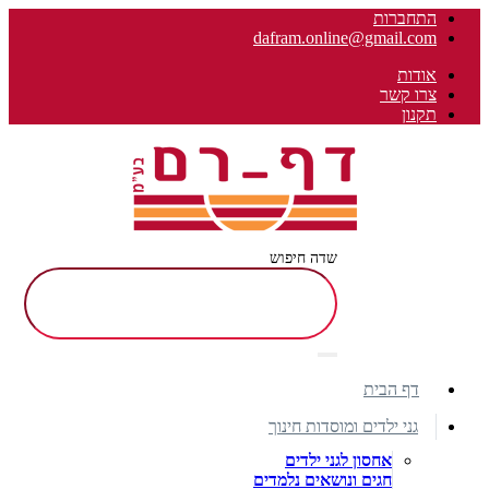
התחברות
dafram.online@gmail.com
אודות
צרו קשר
תקנון
שדה חיפוש
דף הבית
גני ילדים ומוסדות חינוך
אחסון לגני ילדים
חגים ונושאים נלמדים