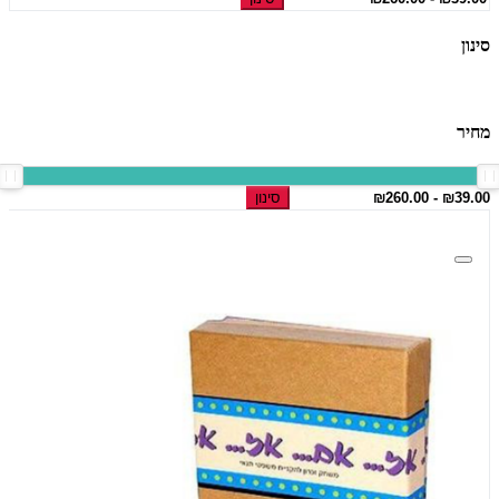
סינון
מחיר
סינון