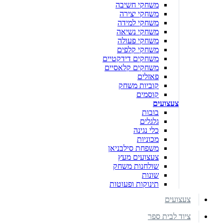
משחקי חשיבה
משחקי יצירה
משחקי למידה
משחקי נשיאה
משחקי פעולה
משחקי קלפים
משחקים דידקטיים
משחקים קלאסיים
פאזלים
קוביות משחק
קוסמים
צעצועים
בובות
גלגלים
כלי נגינה
מכוניות
משפחת סילבניאן
צעצועים מעץ
שולחנות משחק
שונות
תינוקות ופעוטות
צעצועים
ציוד לבית ספר