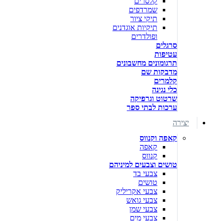
קלסרים
שמרדפים
תיקי ציור
תיקיות אוגדנים
ופולדרים
סרגלים
עטיפות
תרגומונים מחשבונים
מדבקות שם
קלמרים
כלי נגינה
שרטוט וגרפיקה
ערכות לבתי ספר
יצירה
קאפה וקנווס
קאפה
קנווס
טושים וצבעים למיניהם
צבעי בד
טושים
צבעי אקריליק
צבעי גואש
צבעי שמן
צבעי מים