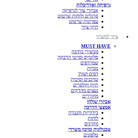
גרפיקה ואדריכלות
אביזרי עזר לגרפיקה
סרגלים ולוחות שרטוט
עפרונות שרטוט
תיקי ציור
ציוד למשרד
MUST HAVE
מכשירי כתיבה
סלוטייפ וסרטי הדבקה
שמרדפים
גומיות
דפים ושות'
שדכנים וסיכות
תיוק וקלסרים
נעצים מהדקים
מחוררים
אביזרי שולחן
אמצעי הדרכה
בידוריות והגברה
לוחות
מקרנים
טכנולוגיה ומיכון משרדי
טלפונים