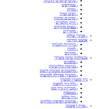
- סלוטייפ וסרטי הדבקה
- שמרדפים
- גומיות
- דפים ושות'
- שדכנים וסיכות
- תיוק וקלסרים
- נעצים מהדקים
- מחוררים
- אביזרי שולחן
אמצעי הדרכה
- בידוריות והגברה
- לוחות
- מקרנים
טכנולוגיה ומיכון משרדי
- טלפונים
- מגרסות וגיליוטינות
- מחשבונים ומכונות חישוב
- מכשירי ספירלה ולמינציה
נייר ומוצריו למשרד
- גליל נייר לקופות
- מזכריות ונייר ממו
- מעטפות
- נייר צילום
- פנקסים דפדפות ובלוקים
- עזרה ראשונה