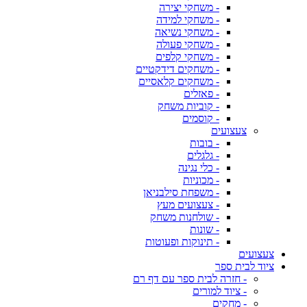
- משחקי יצירה
- משחקי למידה
- משחקי נשיאה
- משחקי פעולה
- משחקי קלפים
- משחקים דידקטיים
- משחקים קלאסיים
- פאזלים
- קוביות משחק
- קוסמים
צעצועים
- בובות
- גלגלים
- כלי נגינה
- מכוניות
- משפחת סילבניאן
- צעצועים מעץ
- שולחנות משחק
- שונות
- תינוקות ופעוטות
צעצועים
ציוד לבית ספר
- חזרה לבית ספר עם דף רם
- ציוד למורים
- מחקים