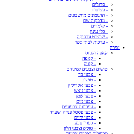
- סרגלים
- עטיפות
- תרגומונים מחשבונים
- מדבקות שם
- קלמרים
- כלי נגינה
- שרטוט וגרפיקה
- ערכות לבתי ספר
יצירה
קאפה וקנווס
- קאפה
- קנווס
טושים וצבעים למיניהם
- צבעי בד
- טושים
- צבעי אקריליק
- צבעי גואש
- צבעי שמן
- צבעי מים
- עפרונות צבעוניים
- צבעי פסטל פנדה ושעווה
- צבעי ידיים
- ספריי צבע
- טוליפ וצבעי חלון
מכחולים ואביזרי צביעה