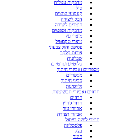
מדבקות עגולות
סול
קעקועי נצנצים
דבק ליצירה
חומרים ליצירה
מדבקות וטפטים
מוצרי עץ
מוצרי טקסטיל
פסיפס וחול צבעוני
צורות קלקר
שבלונות
סלוטייפ וסרטי בד
מספריים ואביזרי חיתוך
מספריים
סכיני חיתוך
גליוטינות
חרוזים ואביזרי תכשיטנות
חרוזים
חרוזי גיהוץ
אביזרי עזר
אביזרי תפירה
חומרי לישה ופיסול
פלסטלינה
בצק
חימר