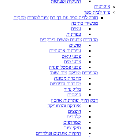
תינוקות ופעוטות
צעצועים
ציוד לבית ספר
חזרה לבית ספר עם דף רם
ציוד למורים
מחקים
מכשירי כתיבה
עטים
עפרונות
מחדדים
צבעים טושים ומרקרים
טושים
עפרונות צבעוניים
צבעי גואש
צבעי מים
צבעי פסטל ופנדה
מספריים
טיפקס
נייר ושות'
מחברת מכוונת
מחברות ודפדפות
בלוק ציור
פנקסים
דבק
תיוק ופתרונות אחסון
אינדקס והרמוניקה
חוצצים
קלסרים
שמרדפים
תיקי ציור
תיקיות אוגדנים ופולדרים