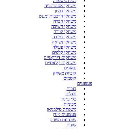
לכל המשפחה
משחקי אסטרטגיה
משחקי דמיון
משחקי הרכבות ומגנט
משחקי חברה
משחקי חשיבה
משחקי יצירה
משחקי למידה
משחקי נשיאה
משחקי פעולה
משחקי קלפים
משחקים דידקטיים
משחקים קלאסיים
פאזלים
קוביות משחק
קוסמים
צעצועים
בובות
גלגלים
כלי נגינה
מכוניות
משפחת סילבניאן
צעצועים מעץ
שולחנות משחק
שונות