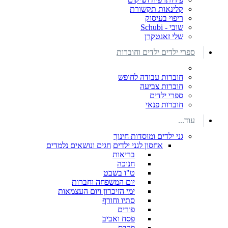
קלינאות תקשורת
ריפוי בעיסוק
שובי - Schubi
שלי זאנטקרן
ספרי ילדים ילדים וחוברות
חוברות עבודה לחופש
חוברות צביעה
ספרי ילדים
חוברות פנאי
עוד...
גני ילדים ומוסדות חינוך
אחסון לגני ילדים
חגים ונושאים נלמדים
בריאות
חנוכה
ט"ו בשבט
יום המשפחה וחברות
ימי הזיכרון ויום העצמאות
סתיו וחורף
פורים
פסח ואביב
פרדס