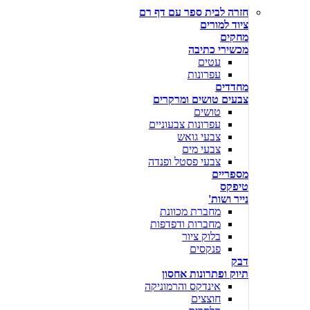
חזרה לבית ספר עם דף רם
ציוד למורים
מחקים
מכשירי כתיבה
עטים
עפרונות
מחדדים
צבעים טושים ומרקרים
טושים
עפרונות צבעוניים
צבעי גואש
צבעי מים
צבעי פסטל ופנדה
מספריים
טיפקס
נייר ושות'
מחברת מכוונת
מחברות ודפדפות
בלוק ציור
פנקסים
דבק
תיוק ופתרונות אחסון
אינדקס והרמוניקה
חוצצים