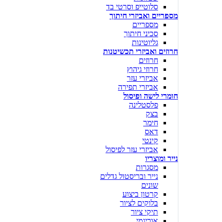
סלוטייפ וסרטי בד
מספריים ואביזרי חיתוך
מספריים
סכיני חיתוך
גליוטינות
חרוזים ואביזרי תכשיטנות
חרוזים
חרוזי גיהוץ
אביזרי עזר
אביזרי תפירה
חומרי לישה ופיסול
פלסטלינה
בצק
חימר
דאס
קינטי
אביזרי עזר לפיסול
נייר ומוצריו
מסגרות
נייר ובריסטול גדלים
שונים
קרטון ביצוע
בלוקים לציור
תיקי ציור
אוריגמי