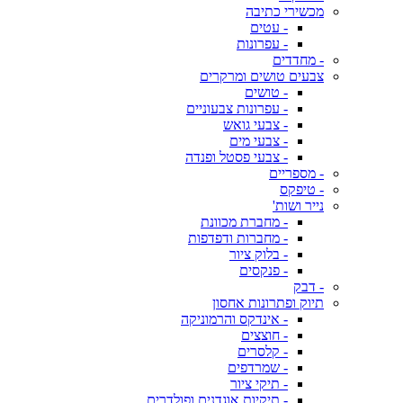
מכשירי כתיבה
- עטים
- עפרונות
- מחדדים
צבעים טושים ומרקרים
- טושים
- עפרונות צבעוניים
- צבעי גואש
- צבעי מים
- צבעי פסטל ופנדה
- מספריים
- טיפקס
נייר ושות'
- מחברת מכוונת
- מחברות ודפדפות
- בלוק ציור
- פנקסים
- דבק
תיוק ופתרונות אחסון
- אינדקס והרמוניקה
- חוצצים
- קלסרים
- שמרדפים
- תיקי ציור
- תיקיות אוגדנים ופולדרים