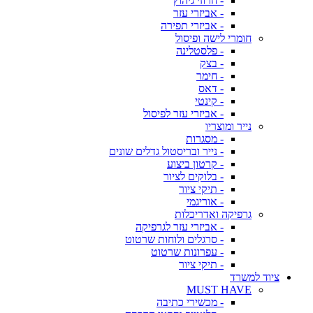
- חרוזי גיהוץ
- אביזרי עזר
- אביזרי תפירה
חומרי לישה ופיסול
- פלסטלינה
- בצק
- חימר
- דאס
- קינטי
- אביזרי עזר לפיסול
נייר ומוצריו
- מסגרות
- נייר ובריסטול גדלים שונים
- קרטון ביצוע
- בלוקים לציור
- תיקי ציור
- אוריגמי
גרפיקה ואדריכלות
- אביזרי עזר לגרפיקה
- סרגלים ולוחות שרטוט
- עפרונות שרטוט
- תיקי ציור
ציוד למשרד
MUST HAVE
- מכשירי כתיבה