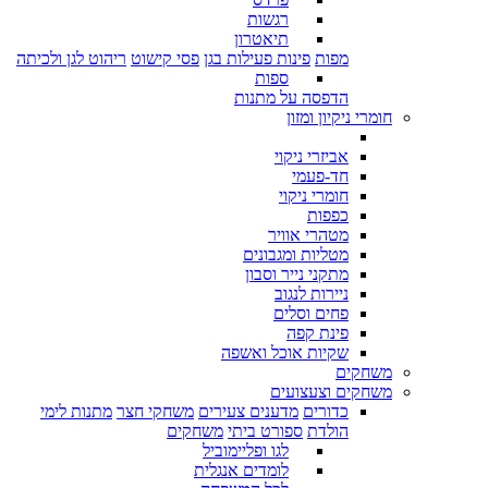
רגשות
תיאטרון
מפות
פינות פעילות בגן
פסי קישוט
ריהוט לגן ולכיתה
ספות
הדפסה על מתנות
חומרי ניקיון ומזון
אביזרי ניקוי
חד-פעמי
חומרי ניקוי
כפפות
מטהרי אוויר
מטליות ומגבונים
מתקני נייר וסבון
ניירות לנגוב
פחים וסלים
פינת קפה
שקיות אוכל ואשפה
משחקים
משחקים וצעצועים
כדורים
מדענים צעירים
משחקי חצר
מתנות לימי
הולדת
ספורט ביתי
משחקים
לגו ופליימוביל
לומדים אנגלית