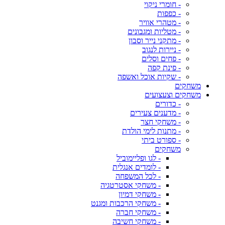
- חומרי ניקוי
- כפפות
- מטהרי אוויר
- מטליות ומגבונים
- מתקני נייר וסבון
- ניירות לנגוב
- פחים וסלים
- פינת קפה
- שקיות אוכל ואשפה
משחקים
משחקים וצעצועים
- כדורים
- מדענים צעירים
- משחקי חצר
- מתנות לימי הולדת
- ספורט ביתי
משחקים
- לגו ופליימוביל
- לומדים אנגלית
- לכל המשפחה
- משחקי אסטרטגיה
- משחקי דמיון
- משחקי הרכבות ומגנט
- משחקי חברה
- משחקי חשיבה