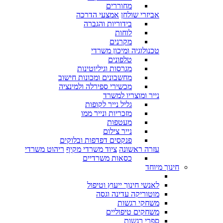
מחוררים
אביזרי שולחן
אמצעי הדרכה
בידוריות והגברה
לוחות
מקרנים
טכנולוגיה ומיכון משרדי
טלפונים
מגרסות וגיליוטינות
מחשבונים ומכונות חישוב
מכשירי ספירלה ולמינציה
נייר ומוצריו למשרד
גליל נייר לקופות
מזכריות ונייר ממו
מעטפות
נייר צילום
פנקסים דפדפות ובלוקים
עזרה ראשונה
ציוד משרדי מקיף
ריהוט משרדי
כסאות משרדיים
חינוך מיוחד
לאנשי חינוך ייעוץ וטיפול
מוטוריקה עדינה וגסה
משחקי רגשות
משחקים טיפוליים
ספרי רגשות