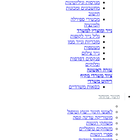
מגרסות וגיליוטינות
מחשבונים ומכונות
חישוב
מכשירי ספירלה
ולמינציה
נייר ומוצריו למשרד
גליל נייר לקופות
מזכריות ונייר ממו
מעטפות
נייר צילום
פנקסים דפדפות
ובלוקים
עזרה ראשונה
ציוד משרדי מקיף
ריהוט משרדי
כסאות משרדיים
חינוך מיוחד
לאנשי חינוך ייעוץ וטיפול
מוטוריקה עדינה וגסה
משחקי רגשות
משחקים טיפוליים
ספרי רגשות
פיזיותרפיה ושיקום