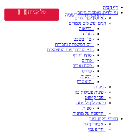
דף הבית
סל קניות
0
0
גני ילדים ומוסדות חינוך
התחברות \ הרשמה
- אחסון לגני ילדים
חגים ונושאים נלמדים
- בריאות
- חנוכה
- ט"ו בשבט
- יום המשפחה וחברות
- ימי הזיכרון ויום העצמאות
- סתיו וחורף
- פורים
- פסח ואביב
- פרדס
- רגשות
- תיאטרון
- מפות
- פינות פעילות בגן
- פסי קישוט
ריהוט לגן ולכיתה
- ספות
- הדפסה על מתנות
חומרי ניקיון ומזון
- אביזרי ניקוי
- חד-פעמי