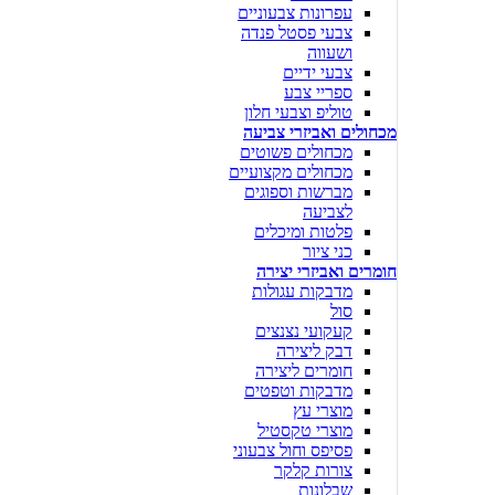
עפרונות צבעוניים
צבעי פסטל פנדה
ושעווה
צבעי ידיים
ספריי צבע
טוליפ וצבעי חלון
מכחולים ואביזרי צביעה
מכחולים פשוטים
מכחולים מקצועיים
מברשות וספוגים
לצביעה
פלטות ומיכלים
כני ציור
חומרים ואביזרי יצירה
מדבקות עגולות
סול
קעקועי נצנצים
דבק ליצירה
חומרים ליצירה
מדבקות וטפטים
מוצרי עץ
מוצרי טקסטיל
פסיפס וחול צבעוני
צורות קלקר
שבלונות