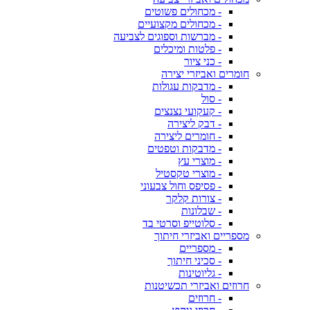
- מכחולים פשוטים
- מכחולים מקצועיים
- מברשות וספוגים לצביעה
- פלטות ומיכלים
- כני ציור
חומרים ואביזרי יצירה
- מדבקות עגולות
- סול
- קעקועי נצנצים
- דבק ליצירה
- חומרים ליצירה
- מדבקות וטפטים
- מוצרי עץ
- מוצרי טקסטיל
- פסיפס וחול צבעוני
- צורות קלקר
- שבלונות
- סלוטייפ וסרטי בד
מספריים ואביזרי חיתוך
- מספריים
- סכיני חיתוך
- גליוטינות
חרוזים ואביזרי תכשיטנות
- חרוזים