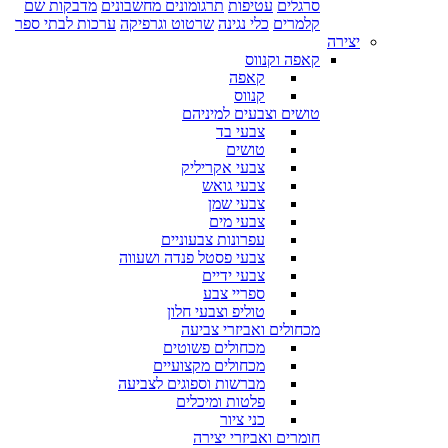
סרגלים
עטיפות
תרגומונים מחשבונים
מדבקות שם
קלמרים
כלי נגינה
שרטוט וגרפיקה
ערכות לבתי ספר
יצירה
קאפה וקנווס
קאפה
קנווס
טושים וצבעים למיניהם
צבעי בד
טושים
צבעי אקריליק
צבעי גואש
צבעי שמן
צבעי מים
עפרונות צבעוניים
צבעי פסטל פנדה ושעווה
צבעי ידיים
ספריי צבע
טוליפ וצבעי חלון
מכחולים ואביזרי צביעה
מכחולים פשוטים
מכחולים מקצועיים
מברשות וספוגים לצביעה
פלטות ומיכלים
כני ציור
חומרים ואביזרי יצירה