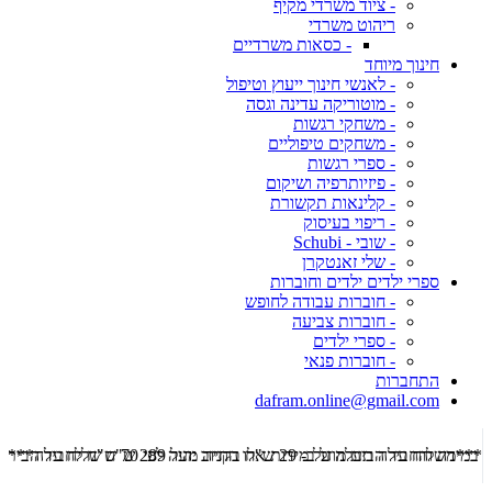
- ציוד משרדי מקיף
ריהוט משרדי
- כסאות משרדיים
חינוך מיוחד
- לאנשי חינוך ייעוץ וטיפול
- מוטוריקה עדינה וגסה
- משחקי רגשות
- משחקים טיפוליים
- ספרי רגשות
- פיזיותרפיה ושיקום
- קלינאות תקשורת
- ריפוי בעיסוק
- שובי - Schubi
- שלי זאנטקרן
ספרי ילדים ילדים וחוברות
- חוברות עבודה לחופש
- חוברות צביעה
- ספרי ילדים
- חוברות פנאי
התחברות
dafram.online@gmail.com
***משלוח עד הבית מוזל ב- 29 ש"ח בקניה מעל 289 ש"ח שליח עד הבית ***
***מש