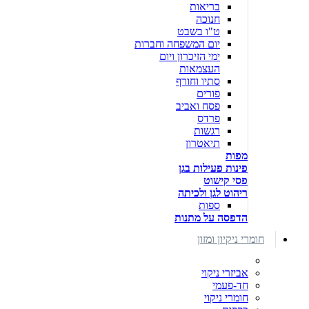
בריאות
חנוכה
ט"ו בשבט
יום המשפחה וחברות
ימי הזיכרון ויום
העצמאות
סתיו וחורף
פורים
פסח ואביב
פרדס
רגשות
תיאטרון
מפות
פינות פעילות בגן
פסי קישוט
ריהוט לגן ולכיתה
ספות
הדפסה על מתנות
חומרי ניקיון ומזון
אביזרי ניקוי
חד-פעמי
חומרי ניקוי