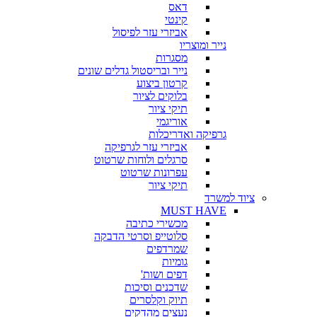
דאס
קינטי
אביזרי עזר לפיסול
נייר ומוצריו
מסגרות
נייר ובריסטול גדלים שונים
קרטון ביצוע
בלוקים לציור
תיקי ציור
אוריגמי
גרפיקה ואדריכלות
אביזרי עזר לגרפיקה
סרגלים ולוחות שרטוט
עפרונות שרטוט
תיקי ציור
ציוד למשרד
MUST HAVE
מכשירי כתיבה
סלוטייפ וסרטי הדבקה
שמרדפים
גומיות
דפים ושות'
שדכנים וסיכות
תיוק וקלסרים
נעצים מהדקים