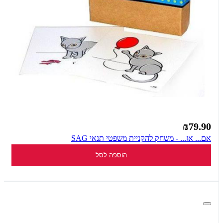
₪79.90
אם... אז... - משחק להקניית משפטי תנאי SAG
הוספה לסל