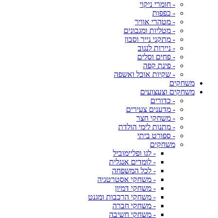
- חומרי ניקוי
- כפפות
- מטהרי אוויר
- מטליות ומגבונים
- מתקני נייר וסבון
- ניירות לנגוב
- פחים וסלים
- פינת קפה
- שקיות אוכל ואשפה
משחקים
משחקים וצעצועים
- כדורים
- מדענים צעירים
- משחקי חצר
- מתנות לימי הולדת
- ספורט ביתי
משחקים
- לגו ופליימוביל
- לומדים אנגלית
- לכל המשפחה
- משחקי אסטרטגיה
- משחקי דמיון
- משחקי הרכבות ומגנט
- משחקי חברה
- משחקי חשיבה