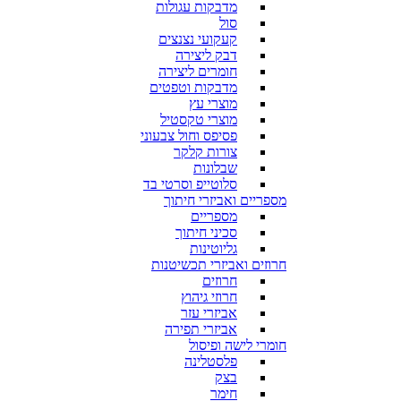
מדבקות עגולות
סול
קעקועי נצנצים
דבק ליצירה
חומרים ליצירה
מדבקות וטפטים
מוצרי עץ
מוצרי טקסטיל
פסיפס וחול צבעוני
צורות קלקר
שבלונות
סלוטייפ וסרטי בד
מספריים ואביזרי חיתוך
מספריים
סכיני חיתוך
גליוטינות
חרוזים ואביזרי תכשיטנות
חרוזים
חרוזי גיהוץ
אביזרי עזר
אביזרי תפירה
חומרי לישה ופיסול
פלסטלינה
בצק
חימר