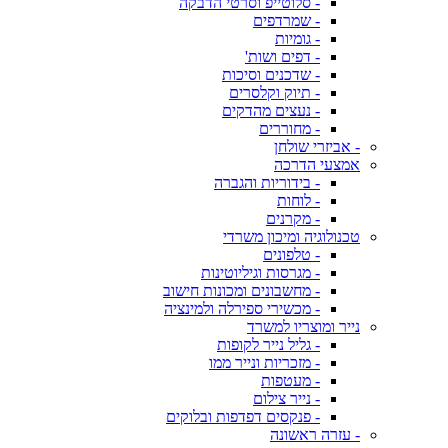
- סלוטייפ וסרטי הדבקה
- שמרדפים
- גומיות
- דפים ושות'
- שדכנים וסיכות
- תיוק וקלסרים
- נעצים מהדקים
- מחוררים
- אביזרי שולחן
אמצעי הדרכה
- בידוריות והגברה
- לוחות
- מקרנים
טכנולוגיה ומיכון משרדי
- טלפונים
- מגרסות וגיליוטינות
- מחשבונים ומכונות חישוב
- מכשירי ספירלה ולמינציה
נייר ומוצריו למשרד
- גליל נייר לקופות
- מזכריות ונייר ממו
- מעטפות
- נייר צילום
- פנקסים דפדפות ובלוקים
- עזרה ראשונה