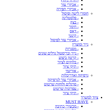
- חרוזי גיהוץ
- אביזרי עזר
- אביזרי תפירה
חומרי לישה ופיסול
- פלסטלינה
- בצק
- חימר
- דאס
- קינטי
- אביזרי עזר לפיסול
נייר ומוצריו
- מסגרות
- נייר ובריסטול גדלים שונים
- קרטון ביצוע
- בלוקים לציור
- תיקי ציור
- אוריגמי
גרפיקה ואדריכלות
- אביזרי עזר לגרפיקה
- סרגלים ולוחות שרטוט
- עפרונות שרטוט
- תיקי ציור
ציוד למשרד
MUST HAVE
- מכשירי כתיבה