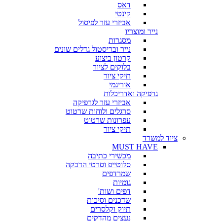
דאס
קינטי
אביזרי עזר לפיסול
נייר ומוצריו
מסגרות
נייר ובריסטול גדלים שונים
קרטון ביצוע
בלוקים לציור
תיקי ציור
אוריגמי
גרפיקה ואדריכלות
אביזרי עזר לגרפיקה
סרגלים ולוחות שרטוט
עפרונות שרטוט
תיקי ציור
ציוד למשרד
MUST HAVE
מכשירי כתיבה
סלוטייפ וסרטי הדבקה
שמרדפים
גומיות
דפים ושות'
שדכנים וסיכות
תיוק וקלסרים
נעצים מהדקים