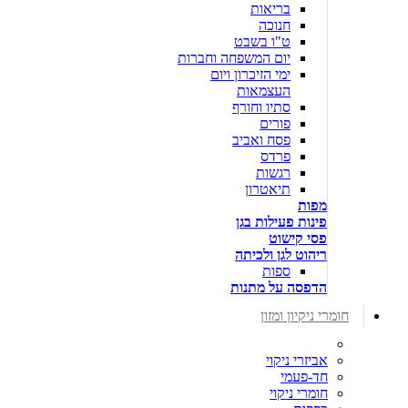
בריאות
חנוכה
ט"ו בשבט
יום המשפחה וחברות
ימי הזיכרון ויום
העצמאות
סתיו וחורף
פורים
פסח ואביב
פרדס
רגשות
תיאטרון
מפות
פינות פעילות בגן
פסי קישוט
ריהוט לגן ולכיתה
ספות
הדפסה על מתנות
חומרי ניקיון ומזון
אביזרי ניקוי
חד-פעמי
חומרי ניקוי