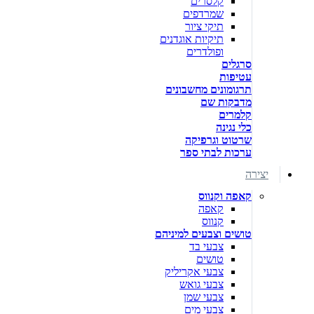
קלסרים
שמרדפים
תיקי ציור
תיקיות אוגדנים
ופולדרים
סרגלים
עטיפות
תרגומונים מחשבונים
מדבקות שם
קלמרים
כלי נגינה
שרטוט וגרפיקה
ערכות לבתי ספר
יצירה
קאפה וקנווס
קאפה
קנווס
טושים וצבעים למיניהם
צבעי בד
טושים
צבעי אקריליק
צבעי גואש
צבעי שמן
צבעי מים