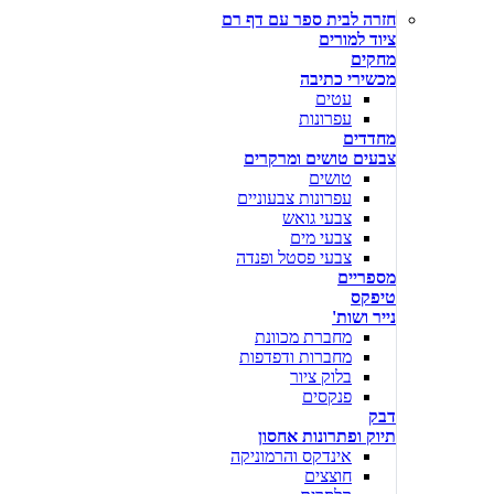
חזרה לבית ספר עם דף רם
ציוד למורים
מחקים
מכשירי כתיבה
עטים
עפרונות
מחדדים
צבעים טושים ומרקרים
טושים
עפרונות צבעוניים
צבעי גואש
צבעי מים
צבעי פסטל ופנדה
מספריים
טיפקס
נייר ושות'
מחברת מכוונת
מחברות ודפדפות
בלוק ציור
פנקסים
דבק
תיוק ופתרונות אחסון
אינדקס והרמוניקה
חוצצים