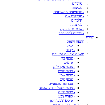
- סרגלים
- עטיפות
- תרגומונים מחשבונים
- מדבקות שם
- קלמרים
- כלי נגינה
- שרטוט וגרפיקה
- ערכות לבתי ספר
יצירה
קאפה וקנווס
- קאפה
- קנווס
טושים וצבעים למיניהם
- צבעי בד
- טושים
- צבעי אקריליק
- צבעי גואש
- צבעי שמן
- צבעי מים
- עפרונות צבעוניים
- צבעי פסטל פנדה ושעווה
- צבעי ידיים
- ספריי צבע
- טוליפ וצבעי חלון
מכחולים ואביזרי צביעה