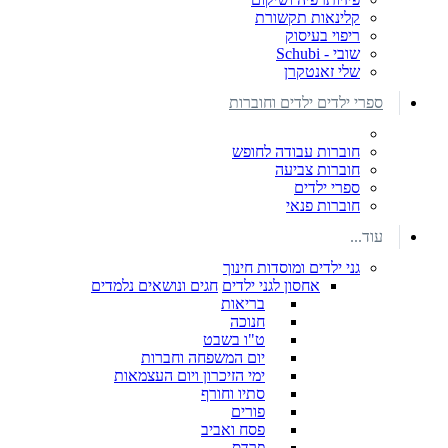
קלינאות תקשורת
ריפוי בעיסוק
שובי - Schubi
שלי זאנטקרן
ספרי ילדים ילדים וחוברות
חוברות עבודה לחופש
חוברות צביעה
ספרי ילדים
חוברות פנאי
עוד...
גני ילדים ומוסדות חינוך
אחסון לגני ילדים
חגים ונושאים נלמדים
בריאות
חנוכה
ט"ו בשבט
יום המשפחה וחברות
ימי הזיכרון ויום העצמאות
סתיו וחורף
פורים
פסח ואביב
פרדס