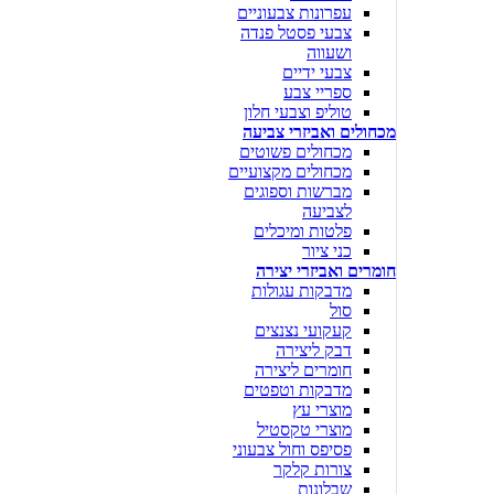
עפרונות צבעוניים
צבעי פסטל פנדה
ושעווה
צבעי ידיים
ספריי צבע
טוליפ וצבעי חלון
מכחולים ואביזרי צביעה
מכחולים פשוטים
מכחולים מקצועיים
מברשות וספוגים
לצביעה
פלטות ומיכלים
כני ציור
חומרים ואביזרי יצירה
מדבקות עגולות
סול
קעקועי נצנצים
דבק ליצירה
חומרים ליצירה
מדבקות וטפטים
מוצרי עץ
מוצרי טקסטיל
פסיפס וחול צבעוני
צורות קלקר
שבלונות