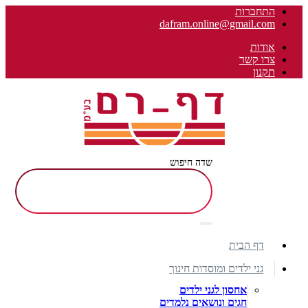
התחברות
dafram.online@gmail.com
אודות
צרו קשר
תקנון
שדה חיפוש
דף הבית
גני ילדים ומוסדות חינוך
אחסון לגני ילדים
חגים ונושאים נלמדים