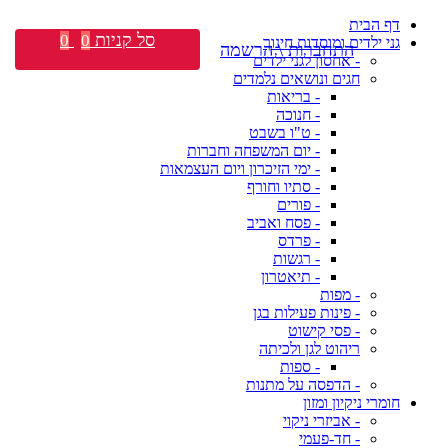
דף הבית
סל קניות
0
0
גני ילדים ומוסדות חינוך
התחברות \ הרשמה
- אחסון לגני ילדים
חגים ונושאים נלמדים
- בריאות
- חנוכה
- ט"ו בשבט
- יום המשפחה וחברות
- ימי הזיכרון ויום העצמאות
- סתיו וחורף
- פורים
- פסח ואביב
- פרדס
- רגשות
- תיאטרון
- מפות
- פינות פעילות בגן
- פסי קישוט
ריהוט לגן ולכיתה
- ספות
- הדפסה על מתנות
חומרי ניקיון ומזון
- אביזרי ניקוי
- חד-פעמי