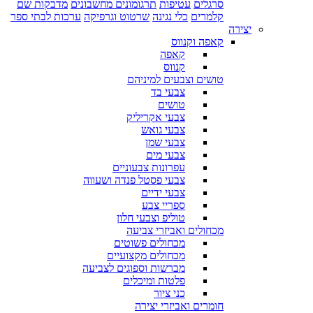
סרגלים
עטיפות
תרגומונים מחשבונים
מדבקות שם
קלמרים
כלי נגינה
שרטוט וגרפיקה
ערכות לבתי ספר
יצירה
קאפה וקנווס
קאפה
קנווס
טושים וצבעים למיניהם
צבעי בד
טושים
צבעי אקריליק
צבעי גואש
צבעי שמן
צבעי מים
עפרונות צבעוניים
צבעי פסטל פנדה ושעווה
צבעי ידיים
ספריי צבע
טוליפ וצבעי חלון
מכחולים ואביזרי צביעה
מכחולים פשוטים
מכחולים מקצועיים
מברשות וספוגים לצביעה
פלטות ומיכלים
כני ציור
חומרים ואביזרי יצירה