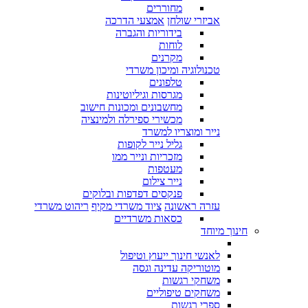
מחוררים
אביזרי שולחן
אמצעי הדרכה
בידוריות והגברה
לוחות
מקרנים
טכנולוגיה ומיכון משרדי
טלפונים
מגרסות וגיליוטינות
מחשבונים ומכונות חישוב
מכשירי ספירלה ולמינציה
נייר ומוצריו למשרד
גליל נייר לקופות
מזכריות ונייר ממו
מעטפות
נייר צילום
פנקסים דפדפות ובלוקים
עזרה ראשונה
ציוד משרדי מקיף
ריהוט משרדי
כסאות משרדיים
חינוך מיוחד
לאנשי חינוך ייעוץ וטיפול
מוטוריקה עדינה וגסה
משחקי רגשות
משחקים טיפוליים
ספרי רגשות