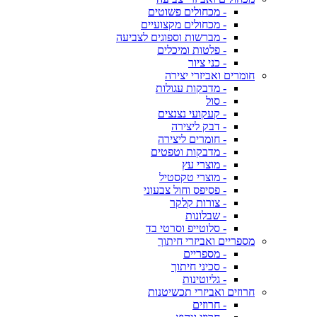
- מכחולים פשוטים
- מכחולים מקצועיים
- מברשות וספוגים לצביעה
- פלטות ומיכלים
- כני ציור
חומרים ואביזרי יצירה
- מדבקות עגולות
- סול
- קעקועי נצנצים
- דבק ליצירה
- חומרים ליצירה
- מדבקות וטפטים
- מוצרי עץ
- מוצרי טקסטיל
- פסיפס וחול צבעוני
- צורות קלקר
- שבלונות
- סלוטייפ וסרטי בד
מספריים ואביזרי חיתוך
- מספריים
- סכיני חיתוך
- גליוטינות
חרוזים ואביזרי תכשיטנות
- חרוזים