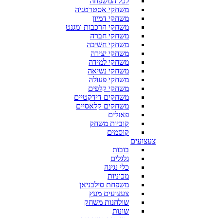
לכל המשפחה
משחקי אסטרטגיה
משחקי דמיון
משחקי הרכבות ומגנט
משחקי חברה
משחקי חשיבה
משחקי יצירה
משחקי למידה
משחקי נשיאה
משחקי פעולה
משחקי קלפים
משחקים דידקטיים
משחקים קלאסיים
פאזלים
קוביות משחק
קוסמים
צעצועים
בובות
גלגלים
כלי נגינה
מכוניות
משפחת סילבניאן
צעצועים מעץ
שולחנות משחק
שונות