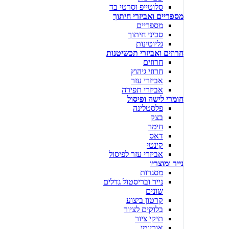
סלוטייפ וסרטי בד
מספריים ואביזרי חיתוך
מספריים
סכיני חיתוך
גליוטינות
חרוזים ואביזרי תכשיטנות
חרוזים
חרוזי גיהוץ
אביזרי עזר
אביזרי תפירה
חומרי לישה ופיסול
פלסטלינה
בצק
חימר
דאס
קינטי
אביזרי עזר לפיסול
נייר ומוצריו
מסגרות
נייר ובריסטול גדלים
שונים
קרטון ביצוע
בלוקים לציור
תיקי ציור
אוריגמי