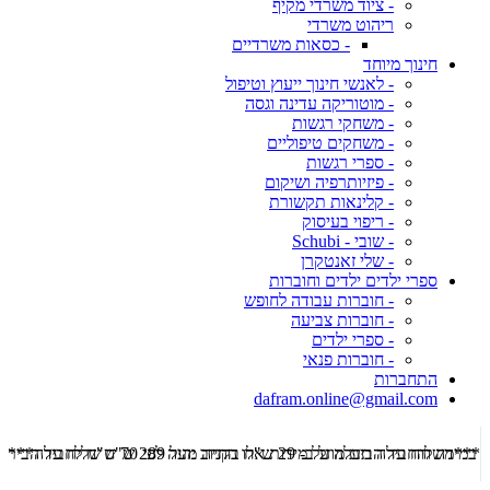
- ציוד משרדי מקיף
ריהוט משרדי
- כסאות משרדיים
חינוך מיוחד
- לאנשי חינוך ייעוץ וטיפול
- מוטוריקה עדינה וגסה
- משחקי רגשות
- משחקים טיפוליים
- ספרי רגשות
- פיזיותרפיה ושיקום
- קלינאות תקשורת
- ריפוי בעיסוק
- שובי - Schubi
- שלי זאנטקרן
ספרי ילדים ילדים וחוברות
- חוברות עבודה לחופש
- חוברות צביעה
- ספרי ילדים
- חוברות פנאי
התחברות
dafram.online@gmail.com
***משלוח עד הבית מוזל ב- 29 ש"ח בקניה מעל 289 ש"ח שליח עד הבית ***
***מש