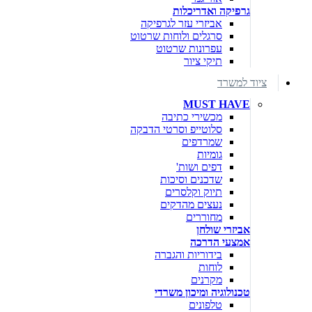
גרפיקה ואדריכלות
אביזרי עזר לגרפיקה
סרגלים ולוחות שרטוט
עפרונות שרטוט
תיקי ציור
ציוד למשרד
MUST HAVE
מכשירי כתיבה
סלוטייפ וסרטי הדבקה
שמרדפים
גומיות
דפים ושות'
שדכנים וסיכות
תיוק וקלסרים
נעצים מהדקים
מחוררים
אביזרי שולחן
אמצעי הדרכה
בידוריות והגברה
לוחות
מקרנים
טכנולוגיה ומיכון משרדי
טלפונים