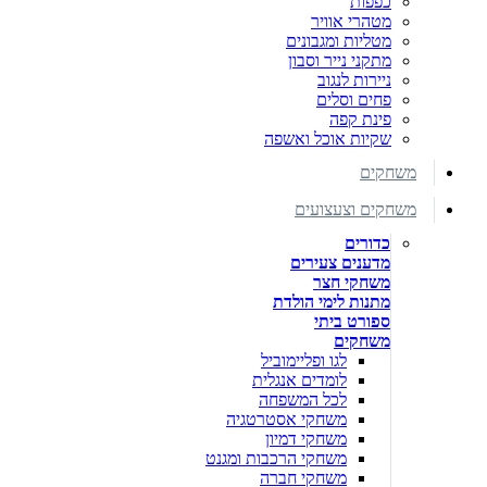
כפפות
מטהרי אוויר
מטליות ומגבונים
מתקני נייר וסבון
ניירות לנגוב
פחים וסלים
פינת קפה
שקיות אוכל ואשפה
משחקים
משחקים וצעצועים
כדורים
מדענים צעירים
משחקי חצר
מתנות לימי הולדת
ספורט ביתי
משחקים
לגו ופליימוביל
לומדים אנגלית
לכל המשפחה
משחקי אסטרטגיה
משחקי דמיון
משחקי הרכבות ומגנט
משחקי חברה