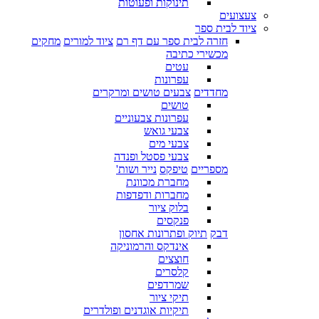
תינוקות ופעוטות
צעצועים
ציוד לבית ספר
חזרה לבית ספר עם דף רם
ציוד למורים
מחקים
מכשירי כתיבה
עטים
עפרונות
מחדדים
צבעים טושים ומרקרים
טושים
עפרונות צבעוניים
צבעי גואש
צבעי מים
צבעי פסטל ופנדה
מספריים
טיפקס
נייר ושות'
מחברת מכוונת
מחברות ודפדפות
בלוק ציור
פנקסים
דבק
תיוק ופתרונות אחסון
אינדקס והרמוניקה
חוצצים
קלסרים
שמרדפים
תיקי ציור
תיקיות אוגדנים ופולדרים