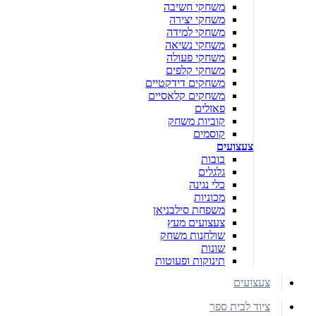
משחקי חשיבה
משחקי יצירה
משחקי למידה
משחקי נשיאה
משחקי פעולה
משחקי קלפים
משחקים דידקטיים
משחקים קלאסיים
פאזלים
קוביות משחק
קוסמים
צעצועים
בובות
גלגלים
כלי נגינה
מכוניות
משפחת סילבניאן
צעצועים מעץ
שולחנות משחק
שונות
תינוקות ופעוטות
צעצועים
ציוד לבית ספר