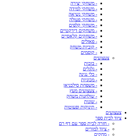
- משחקי יצירה
- משחקי למידה
- משחקי נשיאה
- משחקי פעולה
- משחקי קלפים
- משחקים דידקטיים
- משחקים קלאסיים
- פאזלים
- קוביות משחק
- קוסמים
צעצועים
- בובות
- גלגלים
- כלי נגינה
- מכוניות
- משפחת סילבניאן
- צעצועים מעץ
- שולחנות משחק
- שונות
- תינוקות ופעוטות
צעצועים
ציוד לבית ספר
- חזרה לבית ספר עם דף רם
- ציוד למורים
- מחקים