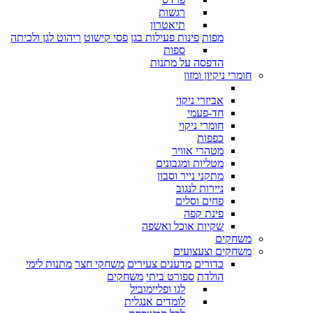
רגשות
תיאטרון
מפות
פינות פעילות בגן
פסי קישוט
ריהוט לגן ולכיתה
ספות
הדפסה על מתנות
חומרי ניקיון ומזון
אביזרי ניקוי
חד-פעמי
חומרי ניקוי
כפפות
מטהרי אוויר
מטליות ומגבונים
מתקני נייר וסבון
ניירות לנגוב
פחים וסלים
פינת קפה
שקיות אוכל ואשפה
משחקים
משחקים וצעצועים
כדורים
מדענים צעירים
משחקי חצר
מתנות לימי
הולדת
ספורט ביתי
משחקים
לגו ופליימוביל
לומדים אנגלית