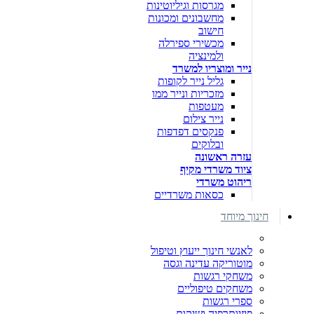
מגרסות וגיליוטינות
מחשבונים ומכונות
חישוב
מכשירי ספירלה
ולמינציה
נייר ומוצריו למשרד
גליל נייר לקופות
מזכריות ונייר ממו
מעטפות
נייר צילום
פנקסים דפדפות
ובלוקים
עזרה ראשונה
ציוד משרדי מקיף
ריהוט משרדי
כסאות משרדיים
חינוך מיוחד
לאנשי חינוך ייעוץ וטיפול
מוטוריקה עדינה וגסה
משחקי רגשות
משחקים טיפוליים
ספרי רגשות
פיזיותרפיה ושיקום