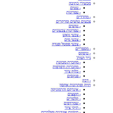
מכשירי כתיבה
- עטים
- עפרונות
- מחדדים
צבעים טושים ומרקרים
- טושים
- עפרונות צבעוניים
- צבעי גואש
- צבעי מים
- צבעי פסטל ופנדה
- מספריים
- טיפקס
נייר ושות'
- מחברת מכוונת
- מחברות ודפדפות
- בלוק ציור
- פנקסים
- דבק
תיוק ופתרונות אחסון
- אינדקס והרמוניקה
- חוצצים
- קלסרים
- שמרדפים
- תיקי ציור
- תיקיות אוגדנים ופולדרים