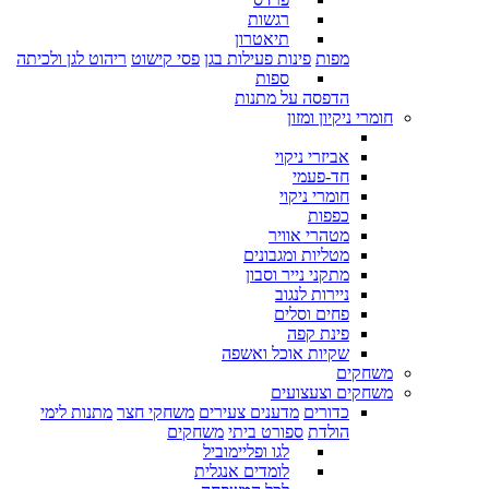
רגשות
תיאטרון
מפות
פינות פעילות בגן
פסי קישוט
ריהוט לגן ולכיתה
ספות
הדפסה על מתנות
חומרי ניקיון ומזון
אביזרי ניקוי
חד-פעמי
חומרי ניקוי
כפפות
מטהרי אוויר
מטליות ומגבונים
מתקני נייר וסבון
ניירות לנגוב
פחים וסלים
פינת קפה
שקיות אוכל ואשפה
משחקים
משחקים וצעצועים
כדורים
מדענים צעירים
משחקי חצר
מתנות לימי
הולדת
ספורט ביתי
משחקים
לגו ופליימוביל
לומדים אנגלית