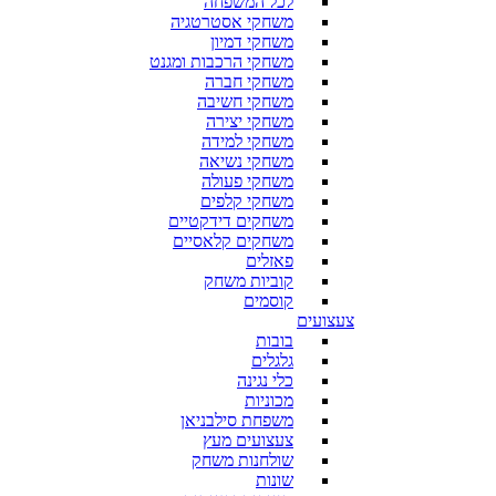
לכל המשפחה
משחקי אסטרטגיה
משחקי דמיון
משחקי הרכבות ומגנט
משחקי חברה
משחקי חשיבה
משחקי יצירה
משחקי למידה
משחקי נשיאה
משחקי פעולה
משחקי קלפים
משחקים דידקטיים
משחקים קלאסיים
פאזלים
קוביות משחק
קוסמים
צעצועים
בובות
גלגלים
כלי נגינה
מכוניות
משפחת סילבניאן
צעצועים מעץ
שולחנות משחק
שונות