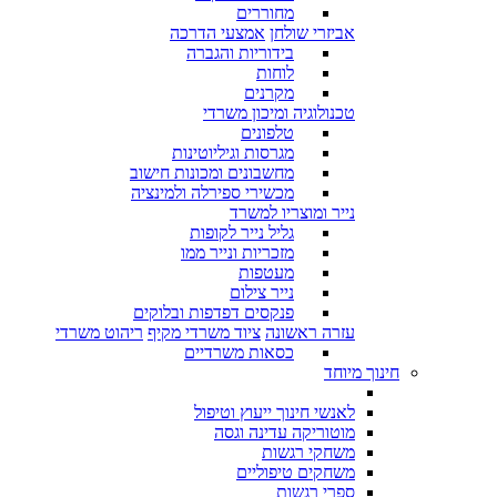
מחוררים
אביזרי שולחן
אמצעי הדרכה
בידוריות והגברה
לוחות
מקרנים
טכנולוגיה ומיכון משרדי
טלפונים
מגרסות וגיליוטינות
מחשבונים ומכונות חישוב
מכשירי ספירלה ולמינציה
נייר ומוצריו למשרד
גליל נייר לקופות
מזכריות ונייר ממו
מעטפות
נייר צילום
פנקסים דפדפות ובלוקים
עזרה ראשונה
ציוד משרדי מקיף
ריהוט משרדי
כסאות משרדיים
חינוך מיוחד
לאנשי חינוך ייעוץ וטיפול
מוטוריקה עדינה וגסה
משחקי רגשות
משחקים טיפוליים
ספרי רגשות