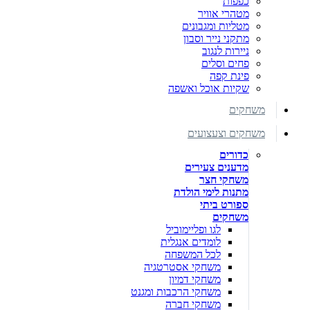
כפפות
מטהרי אוויר
מטליות ומגבונים
מתקני נייר וסבון
ניירות לנגוב
פחים וסלים
פינת קפה
שקיות אוכל ואשפה
משחקים
משחקים וצעצועים
כדורים
מדענים צעירים
משחקי חצר
מתנות לימי הולדת
ספורט ביתי
משחקים
לגו ופליימוביל
לומדים אנגלית
לכל המשפחה
משחקי אסטרטגיה
משחקי דמיון
משחקי הרכבות ומגנט
משחקי חברה