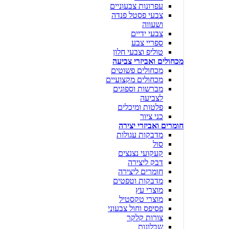
עפרונות צבעוניים
צבעי פסטל פנדה
ושעווה
צבעי ידיים
ספריי צבע
טוליפ וצבעי חלון
מכחולים ואביזרי צביעה
מכחולים פשוטים
מכחולים מקצועיים
מברשות וספוגים
לצביעה
פלטות ומיכלים
כני ציור
חומרים ואביזרי יצירה
מדבקות עגולות
סול
קעקועי נצנצים
דבק ליצירה
חומרים ליצירה
מדבקות וטפטים
מוצרי עץ
מוצרי טקסטיל
פסיפס וחול צבעוני
צורות קלקר
שבלונות