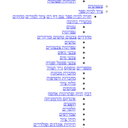
תינוקות ופעוטות
צעצועים
ציוד לבית ספר
חזרה לבית ספר עם דף רם
ציוד למורים
מחקים
מכשירי כתיבה
עטים
עפרונות
מחדדים
צבעים טושים ומרקרים
טושים
עפרונות צבעוניים
צבעי גואש
צבעי מים
צבעי פסטל ופנדה
מספריים
טיפקס
נייר ושות'
מחברת מכוונת
מחברות ודפדפות
בלוק ציור
פנקסים
דבק
תיוק ופתרונות אחסון
אינדקס והרמוניקה
חוצצים
קלסרים
שמרדפים
תיקי ציור
תיקיות אוגדנים ופולדרים