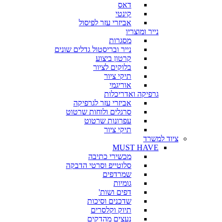
דאס
קינטי
אביזרי עזר לפיסול
נייר ומוצריו
מסגרות
נייר ובריסטול גדלים שונים
קרטון ביצוע
בלוקים לציור
תיקי ציור
אוריגמי
גרפיקה ואדריכלות
אביזרי עזר לגרפיקה
סרגלים ולוחות שרטוט
עפרונות שרטוט
תיקי ציור
ציוד למשרד
MUST HAVE
מכשירי כתיבה
סלוטייפ וסרטי הדבקה
שמרדפים
גומיות
דפים ושות'
שדכנים וסיכות
תיוק וקלסרים
נעצים מהדקים