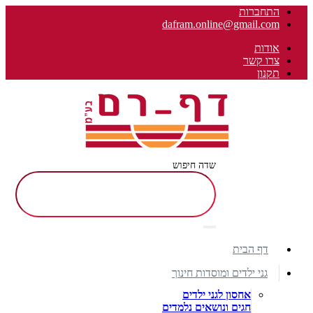
התחברות
dafram.online@gmail.com
אודות
צרו קשר
תקנון
שדה חיפוש
דף הבית
גני ילדים ומוסדות חינוך
אחסון לגני ילדים
חגים ונושאים נלמדים