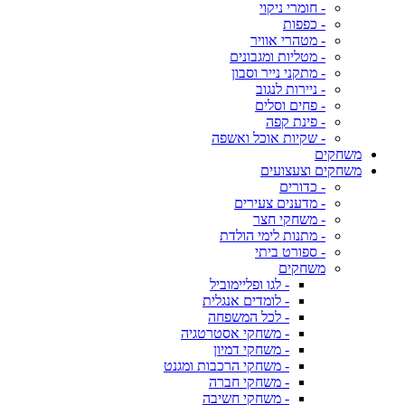
- חומרי ניקוי
- כפפות
- מטהרי אוויר
- מטליות ומגבונים
- מתקני נייר וסבון
- ניירות לנגוב
- פחים וסלים
- פינת קפה
- שקיות אוכל ואשפה
משחקים
משחקים וצעצועים
- כדורים
- מדענים צעירים
- משחקי חצר
- מתנות לימי הולדת
- ספורט ביתי
משחקים
- לגו ופליימוביל
- לומדים אנגלית
- לכל המשפחה
- משחקי אסטרטגיה
- משחקי דמיון
- משחקי הרכבות ומגנט
- משחקי חברה
- משחקי חשיבה