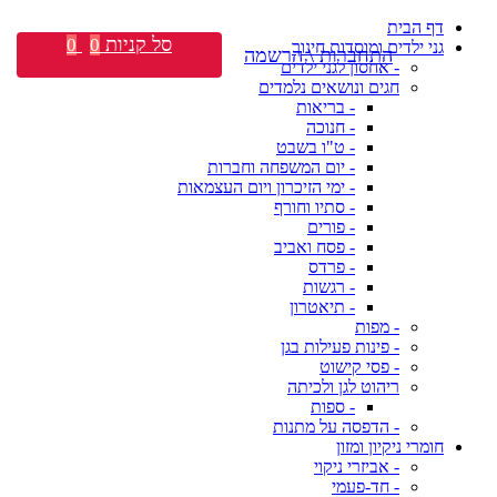
דף הבית
סל קניות
0
0
גני ילדים ומוסדות חינוך
התחברות \ הרשמה
- אחסון לגני ילדים
חגים ונושאים נלמדים
- בריאות
- חנוכה
- ט"ו בשבט
- יום המשפחה וחברות
- ימי הזיכרון ויום העצמאות
- סתיו וחורף
- פורים
- פסח ואביב
- פרדס
- רגשות
- תיאטרון
- מפות
- פינות פעילות בגן
- פסי קישוט
ריהוט לגן ולכיתה
- ספות
- הדפסה על מתנות
חומרי ניקיון ומזון
- אביזרי ניקוי
- חד-פעמי