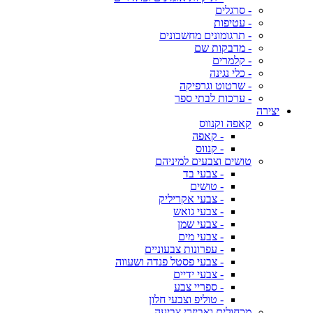
- סרגלים
- עטיפות
- תרגומונים מחשבונים
- מדבקות שם
- קלמרים
- כלי נגינה
- שרטוט וגרפיקה
- ערכות לבתי ספר
יצירה
קאפה וקנווס
- קאפה
- קנווס
טושים וצבעים למיניהם
- צבעי בד
- טושים
- צבעי אקריליק
- צבעי גואש
- צבעי שמן
- צבעי מים
- עפרונות צבעוניים
- צבעי פסטל פנדה ושעווה
- צבעי ידיים
- ספריי צבע
- טוליפ וצבעי חלון
מכחולים ואביזרי צביעה