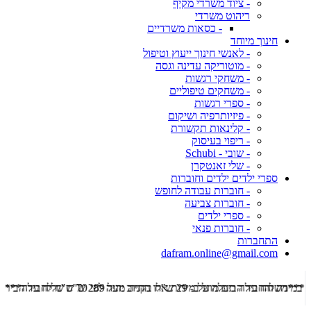
- ציוד משרדי מקיף
ריהוט משרדי
- כסאות משרדיים
חינוך מיוחד
- לאנשי חינוך ייעוץ וטיפול
- מוטוריקה עדינה וגסה
- משחקי רגשות
- משחקים טיפוליים
- ספרי רגשות
- פיזיותרפיה ושיקום
- קלינאות תקשורת
- ריפוי בעיסוק
- שובי - Schubi
- שלי זאנטקרן
ספרי ילדים ילדים וחוברות
- חוברות עבודה לחופש
- חוברות צביעה
- ספרי ילדים
- חוברות פנאי
התחברות
dafram.online@gmail.com
***משלוח עד הבית מוזל ב- 29 ש"ח בקניה מעל 289 ש"ח שליח עד הבית ***
***מש