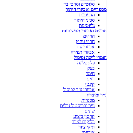
סלוטייפ וסרטי בד
מספריים ואביזרי חיתוך
מספריים
סכיני חיתוך
גליוטינות
חרוזים ואביזרי תכשיטנות
חרוזים
חרוזי גיהוץ
אביזרי עזר
אביזרי תפירה
חומרי לישה ופיסול
פלסטלינה
בצק
חימר
דאס
קינטי
אביזרי עזר לפיסול
נייר ומוצריו
מסגרות
נייר ובריסטול גדלים
שונים
קרטון ביצוע
בלוקים לציור
תיקי ציור
אוריגמי