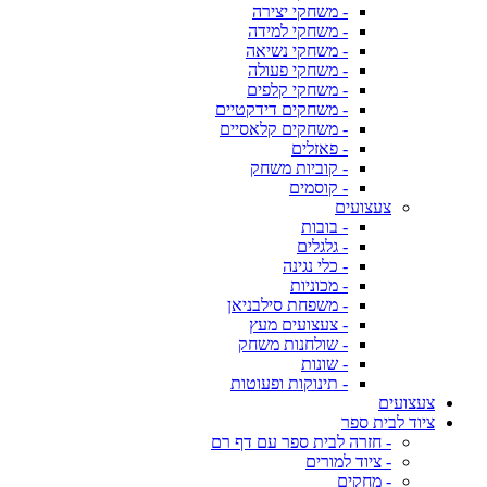
- משחקי יצירה
- משחקי למידה
- משחקי נשיאה
- משחקי פעולה
- משחקי קלפים
- משחקים דידקטיים
- משחקים קלאסיים
- פאזלים
- קוביות משחק
- קוסמים
צעצועים
- בובות
- גלגלים
- כלי נגינה
- מכוניות
- משפחת סילבניאן
- צעצועים מעץ
- שולחנות משחק
- שונות
- תינוקות ופעוטות
צעצועים
ציוד לבית ספר
- חזרה לבית ספר עם דף רם
- ציוד למורים
- מחקים