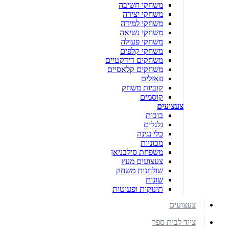
משחקי חשיבה
משחקי יצירה
משחקי למידה
משחקי נשיאה
משחקי פעולה
משחקי קלפים
משחקים דידקטיים
משחקים קלאסיים
פאזלים
קוביות משחק
קוסמים
צעצועים
בובות
גלגלים
כלי נגינה
מכוניות
משפחת סילבניאן
צעצועים מעץ
שולחנות משחק
שונות
תינוקות ופעוטות
צעצועים
ציוד לבית ספר