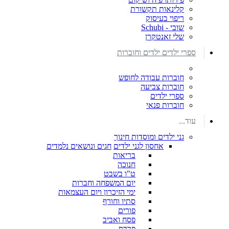
קלינאות תקשורת
ריפוי בעיסוק
שובי - Schubi
שלי זאנטקרן
ספרי ילדים ילדים וחוברות
חוברות עבודה לחופש
חוברות צביעה
ספרי ילדים
חוברות פנאי
עוד...
גני ילדים ומוסדות חינוך
אחסון לגני ילדים
חגים ונושאים נלמדים
בריאות
חנוכה
ט"ו בשבט
יום המשפחה וחברות
ימי הזיכרון ויום העצמאות
סתיו וחורף
פורים
פסח ואביב
פרדס