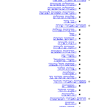
- מכחולים פשוטים
- מכחולים מקצועיים
- מברשות וספוגים לצביעה
- פלטות ומיכלים
- כני ציור
חומרים ואביזרי יצירה
- מדבקות עגולות
- סול
- קעקועי נצנצים
- דבק ליצירה
- חומרים ליצירה
- מדבקות וטפטים
- מוצרי עץ
- מוצרי טקסטיל
- פסיפס וחול צבעוני
- צורות קלקר
- שבלונות
- סלוטייפ וסרטי בד
מספריים ואביזרי חיתוך
- מספריים
- סכיני חיתוך
- גליוטינות
חרוזים ואביזרי תכשיטנות
- חרוזים