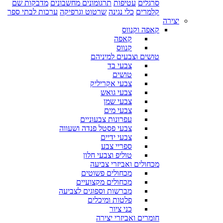
סרגלים
עטיפות
תרגומונים מחשבונים
מדבקות שם
קלמרים
כלי נגינה
שרטוט וגרפיקה
ערכות לבתי ספר
יצירה
קאפה וקנווס
קאפה
קנווס
טושים וצבעים למיניהם
צבעי בד
טושים
צבעי אקריליק
צבעי גואש
צבעי שמן
צבעי מים
עפרונות צבעוניים
צבעי פסטל פנדה ושעווה
צבעי ידיים
ספריי צבע
טוליפ וצבעי חלון
מכחולים ואביזרי צביעה
מכחולים פשוטים
מכחולים מקצועיים
מברשות וספוגים לצביעה
פלטות ומיכלים
כני ציור
חומרים ואביזרי יצירה