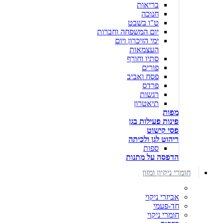
בריאות
חנוכה
ט"ו בשבט
יום המשפחה וחברות
ימי הזיכרון ויום
העצמאות
סתיו וחורף
פורים
פסח ואביב
פרדס
רגשות
תיאטרון
מפות
פינות פעילות בגן
פסי קישוט
ריהוט לגן ולכיתה
ספות
הדפסה על מתנות
חומרי ניקיון ומזון
אביזרי ניקוי
חד-פעמי
חומרי ניקוי