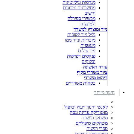
מגרסות וגיליוטינות
מחשבונים ומכונות
חישוב
מכשירי ספירלה
ולמינציה
נייר ומוצריו למשרד
גליל נייר לקופות
מזכריות ונייר ממו
מעטפות
נייר צילום
פנקסים דפדפות
ובלוקים
עזרה ראשונה
ציוד משרדי מקיף
ריהוט משרדי
כסאות משרדיים
חינוך מיוחד
לאנשי חינוך ייעוץ וטיפול
מוטוריקה עדינה וגסה
משחקי רגשות
משחקים טיפוליים
ספרי רגשות
פיזיותרפיה ושיקום