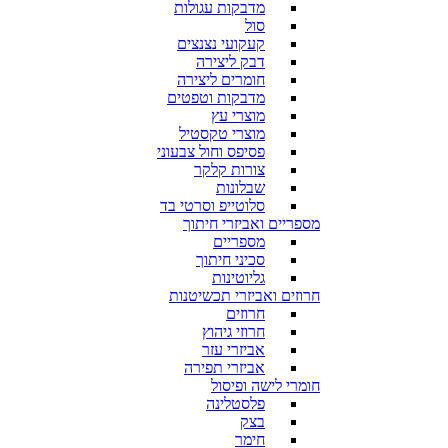
מדבקות עגולות
סול
קעקועי נצנצים
דבק ליצירה
חומרים ליצירה
מדבקות וטפטים
מוצרי עץ
מוצרי טקסטיל
פסיפס וחול צבעוני
צורות קלקר
שבלונות
סלוטייפ וסרטי בד
מספריים ואביזרי חיתוך
מספריים
סכיני חיתוך
גליוטינות
חרוזים ואביזרי תכשיטנות
חרוזים
חרוזי גיהוץ
אביזרי עזר
אביזרי תפירה
חומרי לישה ופיסול
פלסטלינה
בצק
חימר