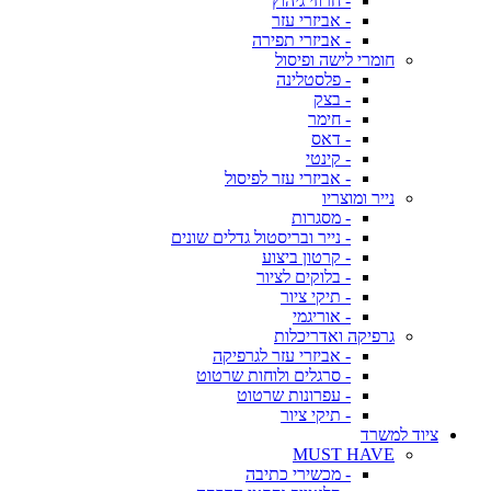
- חרוזי גיהוץ
- אביזרי עזר
- אביזרי תפירה
חומרי לישה ופיסול
- פלסטלינה
- בצק
- חימר
- דאס
- קינטי
- אביזרי עזר לפיסול
נייר ומוצריו
- מסגרות
- נייר ובריסטול גדלים שונים
- קרטון ביצוע
- בלוקים לציור
- תיקי ציור
- אוריגמי
גרפיקה ואדריכלות
- אביזרי עזר לגרפיקה
- סרגלים ולוחות שרטוט
- עפרונות שרטוט
- תיקי ציור
ציוד למשרד
MUST HAVE
- מכשירי כתיבה