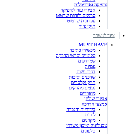
גרפיקה ואדריכלות
אביזרי עזר לגרפיקה
סרגלים ולוחות שרטוט
עפרונות שרטוט
תיקי ציור
ציוד למשרד
MUST HAVE
מכשירי כתיבה
סלוטייפ וסרטי הדבקה
שמרדפים
גומיות
דפים ושות'
שדכנים וסיכות
תיוק וקלסרים
נעצים מהדקים
מחוררים
אביזרי שולחן
אמצעי הדרכה
בידוריות והגברה
לוחות
מקרנים
טכנולוגיה ומיכון משרדי
טלפונים