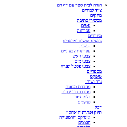
חזרה לבית ספר עם דף רם
ציוד למורים
מחקים
מכשירי כתיבה
עטים
עפרונות
מחדדים
צבעים טושים ומרקרים
טושים
עפרונות צבעוניים
צבעי גואש
צבעי מים
צבעי פסטל ופנדה
מספריים
טיפקס
נייר ושות'
מחברת מכוונת
מחברות ודפדפות
בלוק ציור
פנקסים
דבק
תיוק ופתרונות אחסון
אינדקס והרמוניקה
חוצצים