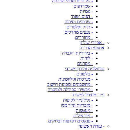
- סלוטייפ וסרטי הדבקה
- שמרדפים
- גומיות
- דפים ושות'
- שדכנים וסיכות
- תיוק וקלסרים
- נעצים מהדקים
- מחוררים
- אביזרי שולחן
אמצעי הדרכה
- בידוריות והגברה
- לוחות
- מקרנים
טכנולוגיה ומיכון משרדי
- טלפונים
- מגרסות וגיליוטינות
- מחשבונים ומכונות חישוב
- מכשירי ספירלה ולמינציה
נייר ומוצריו למשרד
- גליל נייר לקופות
- מזכריות ונייר ממו
- מעטפות
- נייר צילום
- פנקסים דפדפות ובלוקים
- עזרה ראשונה