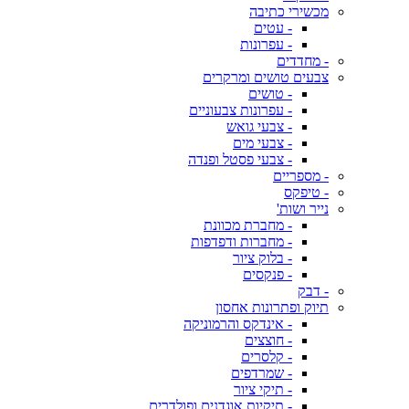
מכשירי כתיבה
- עטים
- עפרונות
- מחדדים
צבעים טושים ומרקרים
- טושים
- עפרונות צבעוניים
- צבעי גואש
- צבעי מים
- צבעי פסטל ופנדה
- מספריים
- טיפקס
נייר ושות'
- מחברת מכוונת
- מחברות ודפדפות
- בלוק ציור
- פנקסים
- דבק
תיוק ופתרונות אחסון
- אינדקס והרמוניקה
- חוצצים
- קלסרים
- שמרדפים
- תיקי ציור
- תיקיות אוגדנים ופולדרים