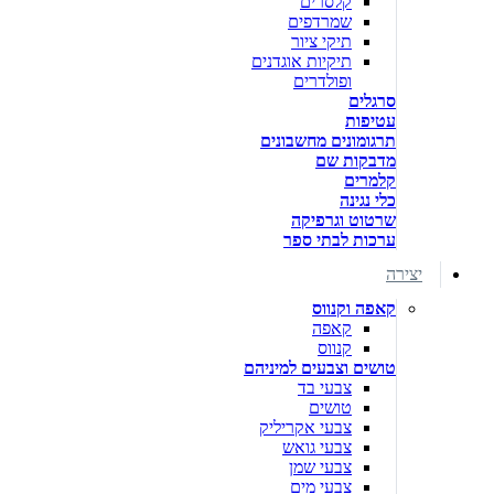
קלסרים
שמרדפים
תיקי ציור
תיקיות אוגדנים
ופולדרים
סרגלים
עטיפות
תרגומונים מחשבונים
מדבקות שם
קלמרים
כלי נגינה
שרטוט וגרפיקה
ערכות לבתי ספר
יצירה
קאפה וקנווס
קאפה
קנווס
טושים וצבעים למיניהם
צבעי בד
טושים
צבעי אקריליק
צבעי גואש
צבעי שמן
צבעי מים