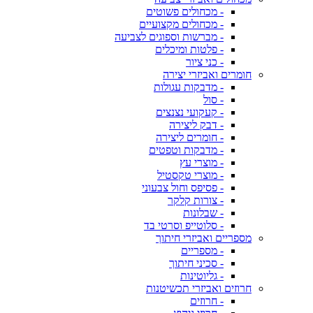
- מכחולים פשוטים
- מכחולים מקצועיים
- מברשות וספוגים לצביעה
- פלטות ומיכלים
- כני ציור
חומרים ואביזרי יצירה
- מדבקות עגולות
- סול
- קעקועי נצנצים
- דבק ליצירה
- חומרים ליצירה
- מדבקות וטפטים
- מוצרי עץ
- מוצרי טקסטיל
- פסיפס וחול צבעוני
- צורות קלקר
- שבלונות
- סלוטייפ וסרטי בד
מספריים ואביזרי חיתוך
- מספריים
- סכיני חיתוך
- גליוטינות
חרוזים ואביזרי תכשיטנות
- חרוזים