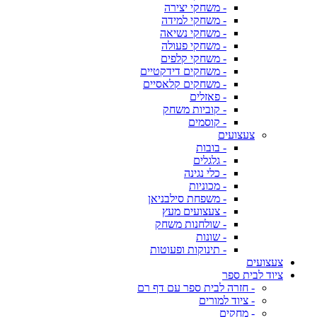
- משחקי יצירה
- משחקי למידה
- משחקי נשיאה
- משחקי פעולה
- משחקי קלפים
- משחקים דידקטיים
- משחקים קלאסיים
- פאזלים
- קוביות משחק
- קוסמים
צעצועים
- בובות
- גלגלים
- כלי נגינה
- מכוניות
- משפחת סילבניאן
- צעצועים מעץ
- שולחנות משחק
- שונות
- תינוקות ופעוטות
צעצועים
ציוד לבית ספר
- חזרה לבית ספר עם דף רם
- ציוד למורים
- מחקים