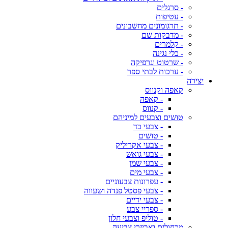
- סרגלים
- עטיפות
- תרגומונים מחשבונים
- מדבקות שם
- קלמרים
- כלי נגינה
- שרטוט וגרפיקה
- ערכות לבתי ספר
יצירה
קאפה וקנווס
- קאפה
- קנווס
טושים וצבעים למיניהם
- צבעי בד
- טושים
- צבעי אקריליק
- צבעי גואש
- צבעי שמן
- צבעי מים
- עפרונות צבעוניים
- צבעי פסטל פנדה ושעווה
- צבעי ידיים
- ספריי צבע
- טוליפ וצבעי חלון
מכחולים ואביזרי צביעה