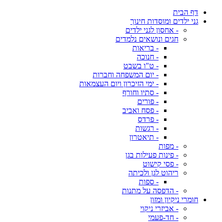
דף הבית
גני ילדים ומוסדות חינוך
- אחסון לגני ילדים
חגים ונושאים נלמדים
- בריאות
- חנוכה
- ט"ו בשבט
- יום המשפחה וחברות
- ימי הזיכרון ויום העצמאות
- סתיו וחורף
- פורים
- פסח ואביב
- פרדס
- רגשות
- תיאטרון
- מפות
- פינות פעילות בגן
- פסי קישוט
ריהוט לגן ולכיתה
- ספות
- הדפסה על מתנות
חומרי ניקיון ומזון
- אביזרי ניקוי
- חד-פעמי