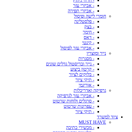
- חרוזי גיהוץ
- אביזרי עזר
- אביזרי תפירה
חומרי לישה ופיסול
- פלסטלינה
- בצק
- חימר
- דאס
- קינטי
- אביזרי עזר לפיסול
נייר ומוצריו
- מסגרות
- נייר ובריסטול גדלים שונים
- קרטון ביצוע
- בלוקים לציור
- תיקי ציור
- אוריגמי
גרפיקה ואדריכלות
- אביזרי עזר לגרפיקה
- סרגלים ולוחות שרטוט
- עפרונות שרטוט
- תיקי ציור
ציוד למשרד
MUST HAVE
- מכשירי כתיבה