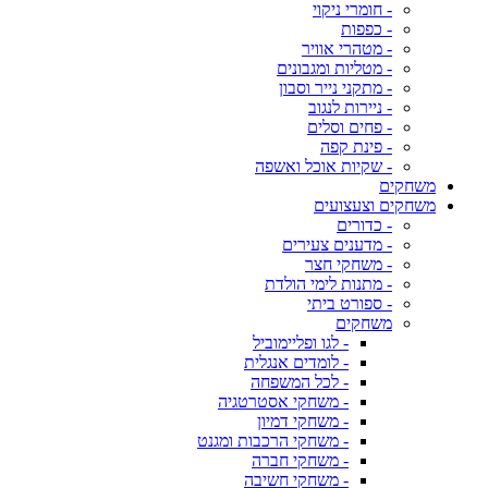
- חומרי ניקוי
- כפפות
- מטהרי אוויר
- מטליות ומגבונים
- מתקני נייר וסבון
- ניירות לנגוב
- פחים וסלים
- פינת קפה
- שקיות אוכל ואשפה
משחקים
משחקים וצעצועים
- כדורים
- מדענים צעירים
- משחקי חצר
- מתנות לימי הולדת
- ספורט ביתי
משחקים
- לגו ופליימוביל
- לומדים אנגלית
- לכל המשפחה
- משחקי אסטרטגיה
- משחקי דמיון
- משחקי הרכבות ומגנט
- משחקי חברה
- משחקי חשיבה