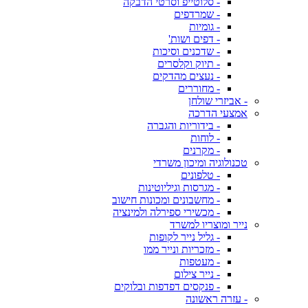
- סלוטייפ וסרטי הדבקה
- שמרדפים
- גומיות
- דפים ושות'
- שדכנים וסיכות
- תיוק וקלסרים
- נעצים מהדקים
- מחוררים
- אביזרי שולחן
אמצעי הדרכה
- בידוריות והגברה
- לוחות
- מקרנים
טכנולוגיה ומיכון משרדי
- טלפונים
- מגרסות וגיליוטינות
- מחשבונים ומכונות חישוב
- מכשירי ספירלה ולמינציה
נייר ומוצריו למשרד
- גליל נייר לקופות
- מזכריות ונייר ממו
- מעטפות
- נייר צילום
- פנקסים דפדפות ובלוקים
- עזרה ראשונה