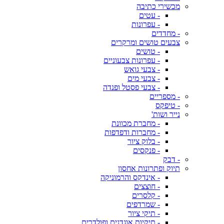
מכשירי כתיבה
- עטים
- עפרונות
- מחדדים
צבעים טושים ומרקרים
- טושים
- עפרונות צבעוניים
- צבעי גואש
- צבעי מים
- צבעי פסטל ופנדה
- מספריים
- טיפקס
נייר ושות'
- מחברת מכוונת
- מחברות ודפדפות
- בלוק ציור
- פנקסים
- דבק
תיוק ופתרונות אחסון
- אינדקס והרמוניקה
- חוצצים
- קלסרים
- שמרדפים
- תיקי ציור
- תיקיות אוגדנים ופולדרים