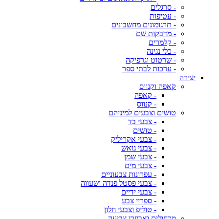
- סרגלים
- עטיפות
- תרגומונים מחשבונים
- מדבקות שם
- קלמרים
- כלי נגינה
- שרטוט וגרפיקה
- ערכות לבתי ספר
יצירה
קאפה וקנווס
- קאפה
- קנווס
טושים וצבעים למיניהם
- צבעי בד
- טושים
- צבעי אקריליק
- צבעי גואש
- צבעי שמן
- צבעי מים
- עפרונות צבעוניים
- צבעי פסטל פנדה ושעווה
- צבעי ידיים
- ספריי צבע
- טוליפ וצבעי חלון
מכחולים ואביזרי צביעה