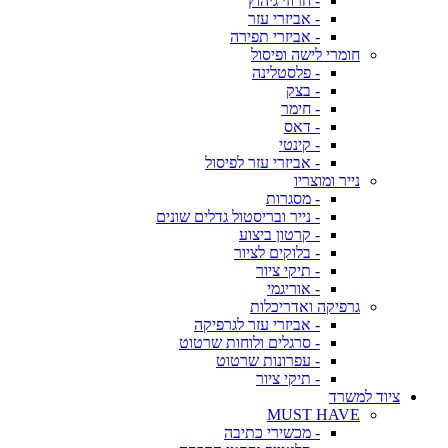
- חרוזי גיהוץ
- אביזרי עזר
- אביזרי תפירה
חומרי לישה ופיסול
- פלסטלינה
- בצק
- חימר
- דאס
- קינטי
- אביזרי עזר לפיסול
נייר ומוצריו
- מסגרות
- נייר ובריסטול גדלים שונים
- קרטון ביצוע
- בלוקים לציור
- תיקי ציור
- אוריגמי
גרפיקה ואדריכלות
- אביזרי עזר לגרפיקה
- סרגלים ולוחות שרטוט
- עפרונות שרטוט
- תיקי ציור
ציוד למשרד
MUST HAVE
- מכשירי כתיבה