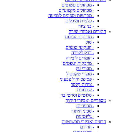
- מכחולים פשוטים
- מכחולים מקצועיים
- מברשות וספוגים לצביעה
- פלטות ומיכלים
- כני ציור
חומרים ואביזרי יצירה
- מדבקות עגולות
- סול
- קעקועי נצנצים
- דבק ליצירה
- חומרים ליצירה
- מדבקות וטפטים
- מוצרי עץ
- מוצרי טקסטיל
- פסיפס וחול צבעוני
- צורות קלקר
- שבלונות
- סלוטייפ וסרטי בד
מספריים ואביזרי חיתוך
- מספריים
- סכיני חיתוך
- גליוטינות
חרוזים ואביזרי תכשיטנות
- חרוזים