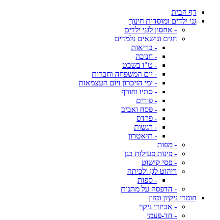
דף הבית
גני ילדים ומוסדות חינוך
- אחסון לגני ילדים
חגים ונושאים נלמדים
- בריאות
- חנוכה
- ט"ו בשבט
- יום המשפחה וחברות
- ימי הזיכרון ויום העצמאות
- סתיו וחורף
- פורים
- פסח ואביב
- פרדס
- רגשות
- תיאטרון
- מפות
- פינות פעילות בגן
- פסי קישוט
ריהוט לגן ולכיתה
- ספות
- הדפסה על מתנות
חומרי ניקיון ומזון
- אביזרי ניקוי
- חד-פעמי