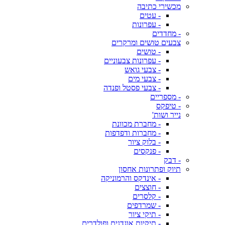
מכשירי כתיבה
- עטים
- עפרונות
- מחדדים
צבעים טושים ומרקרים
- טושים
- עפרונות צבעוניים
- צבעי גואש
- צבעי מים
- צבעי פסטל ופנדה
- מספריים
- טיפקס
נייר ושות'
- מחברת מכוונת
- מחברות ודפדפות
- בלוק ציור
- פנקסים
- דבק
תיוק ופתרונות אחסון
- אינדקס והרמוניקה
- חוצצים
- קלסרים
- שמרדפים
- תיקי ציור
- תיקיות אוגדנים ופולדרים