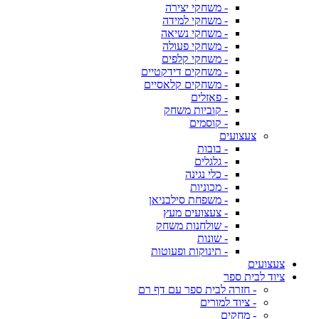
- משחקי יצירה
- משחקי למידה
- משחקי נשיאה
- משחקי פעולה
- משחקי קלפים
- משחקים דידקטיים
- משחקים קלאסיים
- פאזלים
- קוביות משחק
- קוסמים
צעצועים
- בובות
- גלגלים
- כלי נגינה
- מכוניות
- משפחת סילבניאן
- צעצועים מעץ
- שולחנות משחק
- שונות
- תינוקות ופעוטות
צעצועים
ציוד לבית ספר
- חזרה לבית ספר עם דף רם
- ציוד למורים
- מחקים