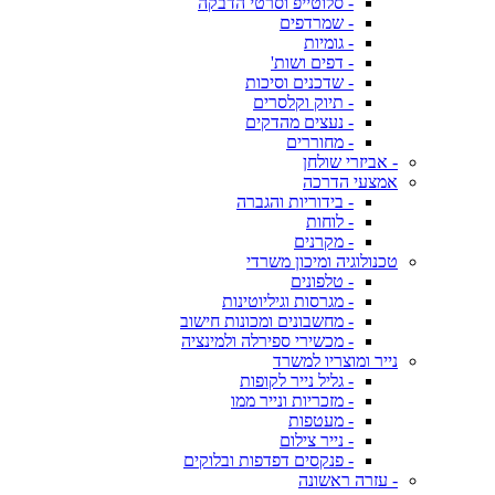
- סלוטייפ וסרטי הדבקה
- שמרדפים
- גומיות
- דפים ושות'
- שדכנים וסיכות
- תיוק וקלסרים
- נעצים מהדקים
- מחוררים
- אביזרי שולחן
אמצעי הדרכה
- בידוריות והגברה
- לוחות
- מקרנים
טכנולוגיה ומיכון משרדי
- טלפונים
- מגרסות וגיליוטינות
- מחשבונים ומכונות חישוב
- מכשירי ספירלה ולמינציה
נייר ומוצריו למשרד
- גליל נייר לקופות
- מזכריות ונייר ממו
- מעטפות
- נייר צילום
- פנקסים דפדפות ובלוקים
- עזרה ראשונה