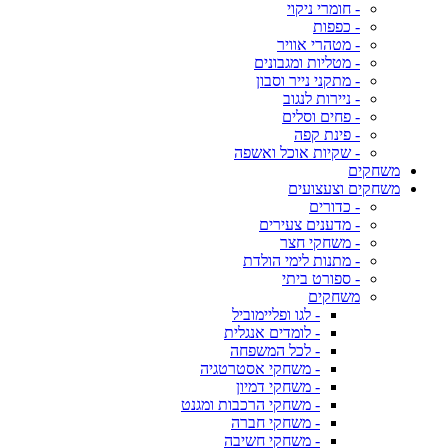
- חומרי ניקוי
- כפפות
- מטהרי אוויר
- מטליות ומגבונים
- מתקני נייר וסבון
- ניירות לנגוב
- פחים וסלים
- פינת קפה
- שקיות אוכל ואשפה
משחקים
משחקים וצעצועים
- כדורים
- מדענים צעירים
- משחקי חצר
- מתנות לימי הולדת
- ספורט ביתי
משחקים
- לגו ופליימוביל
- לומדים אנגלית
- לכל המשפחה
- משחקי אסטרטגיה
- משחקי דמיון
- משחקי הרכבות ומגנט
- משחקי חברה
- משחקי חשיבה