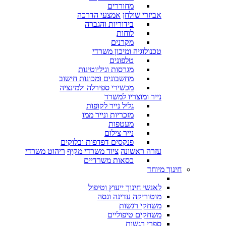
מחוררים
אביזרי שולחן
אמצעי הדרכה
בידוריות והגברה
לוחות
מקרנים
טכנולוגיה ומיכון משרדי
טלפונים
מגרסות וגיליוטינות
מחשבונים ומכונות חישוב
מכשירי ספירלה ולמינציה
נייר ומוצריו למשרד
גליל נייר לקופות
מזכריות ונייר ממו
מעטפות
נייר צילום
פנקסים דפדפות ובלוקים
עזרה ראשונה
ציוד משרדי מקיף
ריהוט משרדי
כסאות משרדיים
חינוך מיוחד
לאנשי חינוך ייעוץ וטיפול
מוטוריקה עדינה וגסה
משחקי רגשות
משחקים טיפוליים
ספרי רגשות