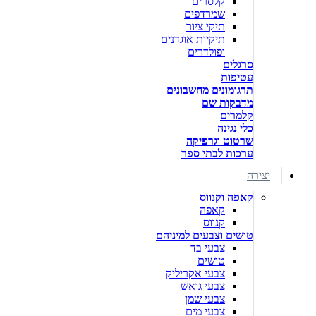
קלסרים
שמרדפים
תיקי ציור
תיקיות אוגדנים
ופולדרים
סרגלים
עטיפות
תרגומונים מחשבונים
מדבקות שם
קלמרים
כלי נגינה
שרטוט וגרפיקה
ערכות לבתי ספר
יצירה
קאפה וקנווס
קאפה
קנווס
טושים וצבעים למיניהם
צבעי בד
טושים
צבעי אקריליק
צבעי גואש
צבעי שמן
צבעי מים