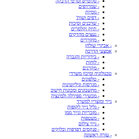
- סלוטייפ וסרטי הדבקה
- שמרדפים
- גומיות
- דפים ושות'
- שדכנים וסיכות
- תיוק וקלסרים
- נעצים מהדקים
- מחוררים
- אביזרי שולחן
אמצעי הדרכה
- בידוריות והגברה
- לוחות
- מקרנים
טכנולוגיה ומיכון משרדי
- טלפונים
- מגרסות וגיליוטינות
- מחשבונים ומכונות חישוב
- מכשירי ספירלה ולמינציה
נייר ומוצריו למשרד
- גליל נייר לקופות
- מזכריות ונייר ממו
- מעטפות
- נייר צילום
- פנקסים דפדפות ובלוקים
- עזרה ראשונה