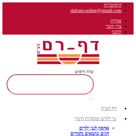
התחברות
dafram.online@gmail.com
אודות
צרו קשר
תקנון
שדה חיפוש
דף הבית
גני ילדים ומוסדות חינוך
אחסון לגני ילדים
חגים ונושאים נלמדים