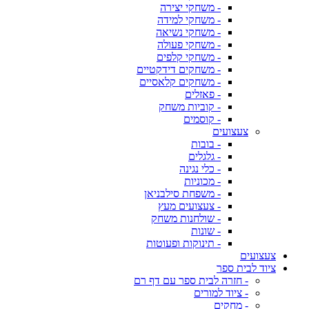
- משחקי יצירה
- משחקי למידה
- משחקי נשיאה
- משחקי פעולה
- משחקי קלפים
- משחקים דידקטיים
- משחקים קלאסיים
- פאזלים
- קוביות משחק
- קוסמים
צעצועים
- בובות
- גלגלים
- כלי נגינה
- מכוניות
- משפחת סילבניאן
- צעצועים מעץ
- שולחנות משחק
- שונות
- תינוקות ופעוטות
צעצועים
ציוד לבית ספר
- חזרה לבית ספר עם דף רם
- ציוד למורים
- מחקים