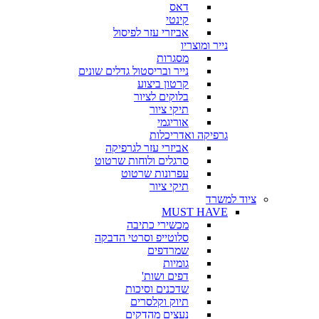
דאס
קינטי
אביזרי עזר לפיסול
נייר ומוצריו
מסגרות
נייר ובריסטול גדלים שונים
קרטון ביצוע
בלוקים לציור
תיקי ציור
אוריגמי
גרפיקה ואדריכלות
אביזרי עזר לגרפיקה
סרגלים ולוחות שרטוט
עפרונות שרטוט
תיקי ציור
ציוד למשרד
MUST HAVE
מכשירי כתיבה
סלוטייפ וסרטי הדבקה
שמרדפים
גומיות
דפים ושות'
שדכנים וסיכות
תיוק וקלסרים
נעצים מהדקים