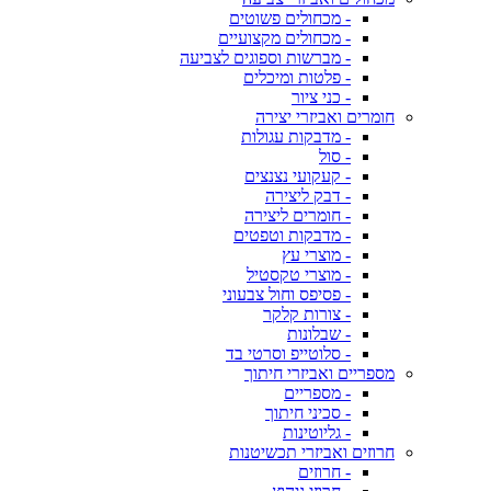
- מכחולים פשוטים
- מכחולים מקצועיים
- מברשות וספוגים לצביעה
- פלטות ומיכלים
- כני ציור
חומרים ואביזרי יצירה
- מדבקות עגולות
- סול
- קעקועי נצנצים
- דבק ליצירה
- חומרים ליצירה
- מדבקות וטפטים
- מוצרי עץ
- מוצרי טקסטיל
- פסיפס וחול צבעוני
- צורות קלקר
- שבלונות
- סלוטייפ וסרטי בד
מספריים ואביזרי חיתוך
- מספריים
- סכיני חיתוך
- גליוטינות
חרוזים ואביזרי תכשיטנות
- חרוזים