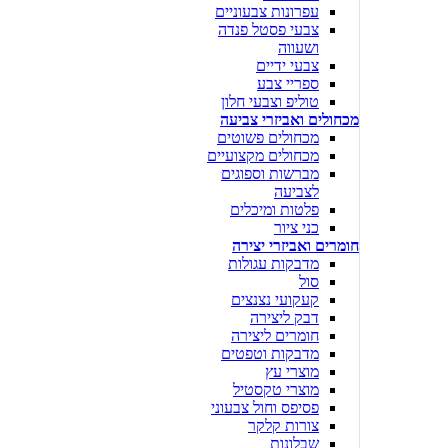
עפרונות צבעוניים
צבעי פסטל פנדה
ושעווה
צבעי ידיים
ספריי צבע
טוליפ וצבעי חלון
מכחולים ואביזרי צביעה
מכחולים פשוטים
מכחולים מקצועיים
מברשות וספוגים
לצביעה
פלטות ומיכלים
כני ציור
חומרים ואביזרי יצירה
מדבקות עגולות
סול
קעקועי נצנצים
דבק ליצירה
חומרים ליצירה
מדבקות וטפטים
מוצרי עץ
מוצרי טקסטיל
פסיפס וחול צבעוני
צורות קלקר
שבלונות