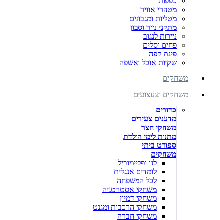
כפפות
מטהרי אוויר
מטליות ומגבונים
מתקני נייר וסבון
ניירות לנגוב
פחים וסלים
פינת קפה
שקיות אוכל ואשפה
משחקים
משחקים וצעצועים
כדורים
מדענים צעירים
משחקי חצר
מתנות לימי הולדת
ספורט ביתי
משחקים
לגו ופליימוביל
לומדים אנגלית
לכל המשפחה
משחקי אסטרטגיה
משחקי דמיון
משחקי הרכבות ומגנט
משחקי חברה