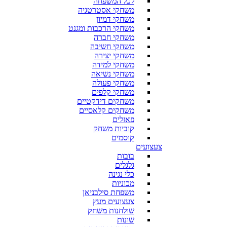
לכל המשפחה
משחקי אסטרטגיה
משחקי דמיון
משחקי הרכבות ומגנט
משחקי חברה
משחקי חשיבה
משחקי יצירה
משחקי למידה
משחקי נשיאה
משחקי פעולה
משחקי קלפים
משחקים דידקטיים
משחקים קלאסיים
פאזלים
קוביות משחק
קוסמים
צעצועים
בובות
גלגלים
כלי נגינה
מכוניות
משפחת סילבניאן
צעצועים מעץ
שולחנות משחק
שונות