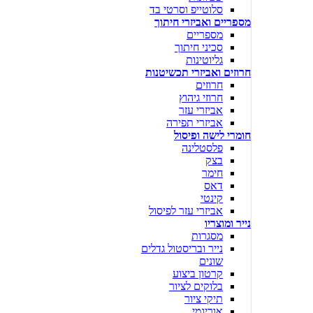
סלוטייפ וסרטי בד
מספריים ואביזרי חיתוך
מספריים
סכיני חיתוך
גליוטינות
חרוזים ואביזרי תכשיטנות
חרוזים
חרוזי גיהוץ
אביזרי עזר
אביזרי תפירה
חומרי לישה ופיסול
פלסטלינה
בצק
חימר
דאס
קינטי
אביזרי עזר לפיסול
נייר ומוצריו
מסגרות
נייר ובריסטול גדלים
שונים
קרטון ביצוע
בלוקים לציור
תיקי ציור
אוריגמי