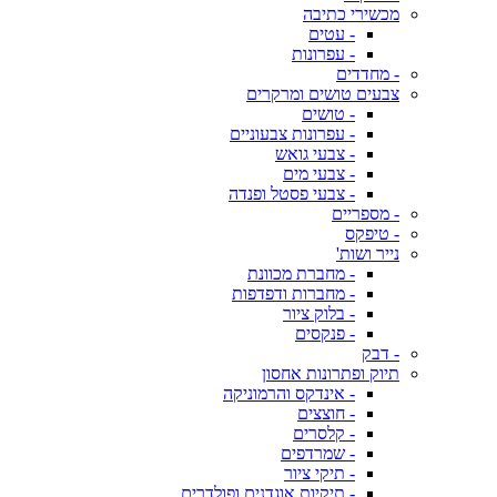
מכשירי כתיבה
- עטים
- עפרונות
- מחדדים
צבעים טושים ומרקרים
- טושים
- עפרונות צבעוניים
- צבעי גואש
- צבעי מים
- צבעי פסטל ופנדה
- מספריים
- טיפקס
נייר ושות'
- מחברת מכוונת
- מחברות ודפדפות
- בלוק ציור
- פנקסים
- דבק
תיוק ופתרונות אחסון
- אינדקס והרמוניקה
- חוצצים
- קלסרים
- שמרדפים
- תיקי ציור
- תיקיות אוגדנים ופולדרים