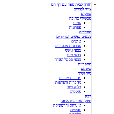
חזרה לבית ספר עם דף רם
ציוד למורים
מחקים
מכשירי כתיבה
עטים
עפרונות
מחדדים
צבעים טושים ומרקרים
טושים
עפרונות צבעוניים
צבעי גואש
צבעי מים
צבעי פסטל ופנדה
מספריים
טיפקס
נייר ושות'
מחברת מכוונת
מחברות ודפדפות
בלוק ציור
פנקסים
דבק
תיוק ופתרונות אחסון
אינדקס והרמוניקה
חוצצים