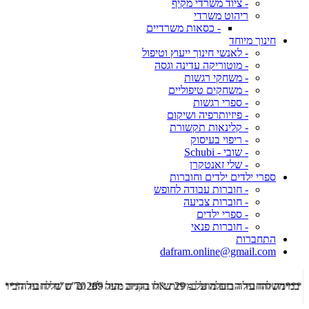
- ציוד משרדי מקיף
ריהוט משרדי
- כסאות משרדיים
חינוך מיוחד
- לאנשי חינוך ייעוץ וטיפול
- מוטוריקה עדינה וגסה
- משחקי רגשות
- משחקים טיפוליים
- ספרי רגשות
- פיזיותרפיה ושיקום
- קלינאות תקשורת
- ריפוי בעיסוק
- שובי - Schubi
- שלי זאנטקרן
ספרי ילדים ילדים וחוברות
- חוברות עבודה לחופש
- חוברות צביעה
- ספרי ילדים
- חוברות פנאי
התחברות
dafram.online@gmail.com
***משלוח עד הבית מוזל ב- 29 ש"ח בקניה מעל 289 ש"ח שליח עד הבית ***
***מש