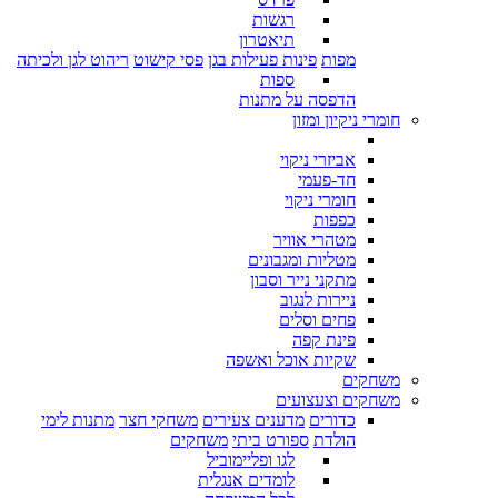
רגשות
תיאטרון
מפות
פינות פעילות בגן
פסי קישוט
ריהוט לגן ולכיתה
ספות
הדפסה על מתנות
חומרי ניקיון ומזון
אביזרי ניקוי
חד-פעמי
חומרי ניקוי
כפפות
מטהרי אוויר
מטליות ומגבונים
מתקני נייר וסבון
ניירות לנגוב
פחים וסלים
פינת קפה
שקיות אוכל ואשפה
משחקים
משחקים וצעצועים
כדורים
מדענים צעירים
משחקי חצר
מתנות לימי
הולדת
ספורט ביתי
משחקים
לגו ופליימוביל
לומדים אנגלית