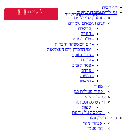
דף הבית
סל קניות
0
0
גני ילדים ומוסדות חינוך
התחברות \ הרשמה
- אחסון לגני ילדים
חגים ונושאים נלמדים
- בריאות
- חנוכה
- ט"ו בשבט
- יום המשפחה וחברות
- ימי הזיכרון ויום העצמאות
- סתיו וחורף
- פורים
- פסח ואביב
- פרדס
- רגשות
- תיאטרון
- מפות
- פינות פעילות בגן
- פסי קישוט
ריהוט לגן ולכיתה
- ספות
- הדפסה על מתנות
חומרי ניקיון ומזון
- אביזרי ניקוי
- חד-פעמי