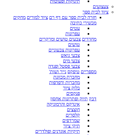
תינוקות ופעוטות
צעצועים
ציוד לבית ספר
חזרה לבית ספר עם דף רם
ציוד למורים
מחקים
מכשירי כתיבה
עטים
עפרונות
מחדדים
צבעים טושים ומרקרים
טושים
עפרונות צבעוניים
צבעי גואש
צבעי מים
צבעי פסטל ופנדה
מספריים
טיפקס
נייר ושות'
מחברת מכוונת
מחברות ודפדפות
בלוק ציור
פנקסים
דבק
תיוק ופתרונות אחסון
אינדקס והרמוניקה
חוצצים
קלסרים
שמרדפים
תיקי ציור
תיקיות אוגדנים ופולדרים