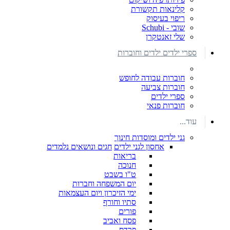
קלינאות תקשורת
ריפוי בעיסוק
שובי - Schubi
שלי זאנטקרן
ספרי ילדים ילדים וחוברות
חוברות עבודה לחופש
חוברות צביעה
ספרי ילדים
חוברות פנאי
עוד...
גני ילדים ומוסדות חינוך
אחסון לגני ילדים
חגים ונושאים נלמדים
בריאות
חנוכה
ט"ו בשבט
יום המשפחה וחברות
ימי הזיכרון ויום העצמאות
סתיו וחורף
פורים
פסח ואביב
פרדס