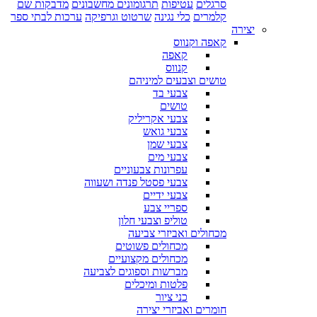
סרגלים
עטיפות
תרגומונים מחשבונים
מדבקות שם
קלמרים
כלי נגינה
שרטוט וגרפיקה
ערכות לבתי ספר
יצירה
קאפה וקנווס
קאפה
קנווס
טושים וצבעים למיניהם
צבעי בד
טושים
צבעי אקריליק
צבעי גואש
צבעי שמן
צבעי מים
עפרונות צבעוניים
צבעי פסטל פנדה ושעווה
צבעי ידיים
ספריי צבע
טוליפ וצבעי חלון
מכחולים ואביזרי צביעה
מכחולים פשוטים
מכחולים מקצועיים
מברשות וספוגים לצביעה
פלטות ומיכלים
כני ציור
חומרים ואביזרי יצירה