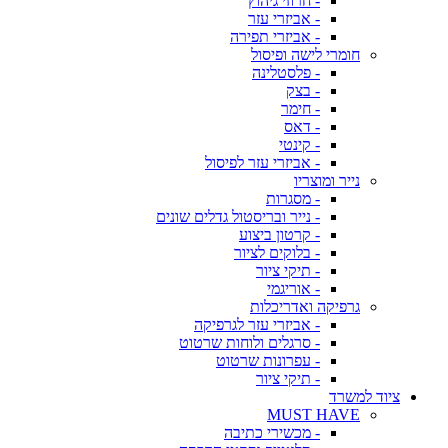
- חרוזי גיהוץ
- אביזרי עזר
- אביזרי תפירה
חומרי לישה ופיסול
- פלסטלינה
- בצק
- חימר
- דאס
- קינטי
- אביזרי עזר לפיסול
נייר ומוצריו
- מסגרות
- נייר ובריסטול גדלים שונים
- קרטון ביצוע
- בלוקים לציור
- תיקי ציור
- אוריגמי
גרפיקה ואדריכלות
- אביזרי עזר לגרפיקה
- סרגלים ולוחות שרטוט
- עפרונות שרטוט
- תיקי ציור
ציוד למשרד
MUST HAVE
- מכשירי כתיבה