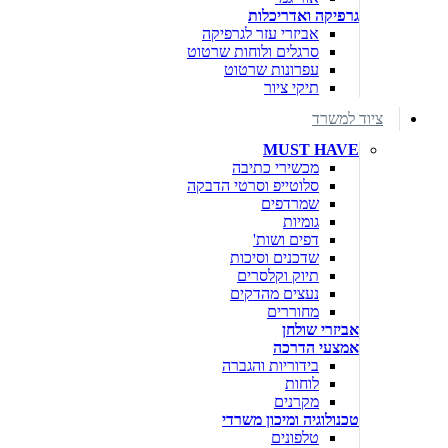
גרפיקה ואדריכלות
אביזרי עזר לגרפיקה
סרגלים ולוחות שרטוט
עפרונות שרטוט
תיקי ציור
ציוד למשרד
MUST HAVE
מכשירי כתיבה
סלוטייפ וסרטי הדבקה
שמרדפים
גומיות
דפים ושות'
שדכנים וסיכות
תיוק וקלסרים
נעצים מהדקים
מחוררים
אביזרי שולחן
אמצעי הדרכה
בידוריות והגברה
לוחות
מקרנים
טכנולוגיה ומיכון משרדי
טלפונים