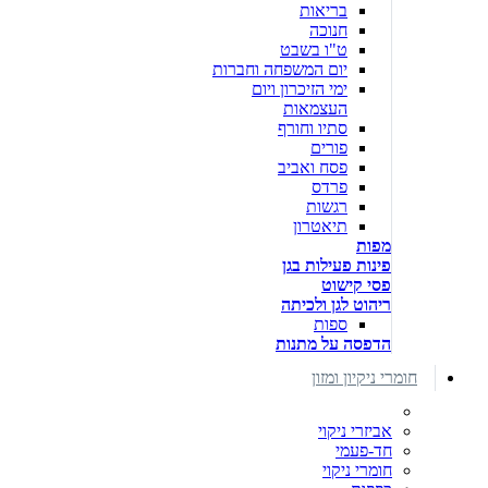
בריאות
חנוכה
ט"ו בשבט
יום המשפחה וחברות
ימי הזיכרון ויום
העצמאות
סתיו וחורף
פורים
פסח ואביב
פרדס
רגשות
תיאטרון
מפות
פינות פעילות בגן
פסי קישוט
ריהוט לגן ולכיתה
ספות
הדפסה על מתנות
חומרי ניקיון ומזון
אביזרי ניקוי
חד-פעמי
חומרי ניקוי