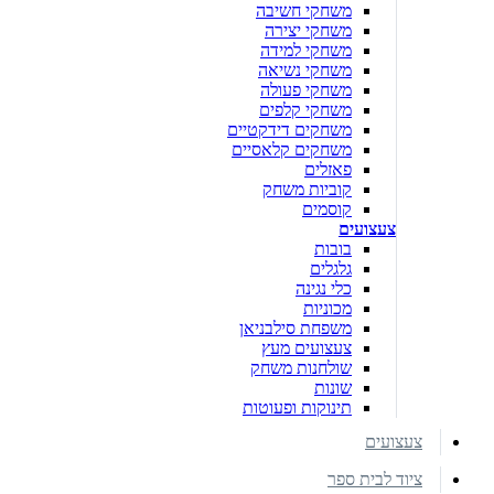
משחקי חשיבה
משחקי יצירה
משחקי למידה
משחקי נשיאה
משחקי פעולה
משחקי קלפים
משחקים דידקטיים
משחקים קלאסיים
פאזלים
קוביות משחק
קוסמים
צעצועים
בובות
גלגלים
כלי נגינה
מכוניות
משפחת סילבניאן
צעצועים מעץ
שולחנות משחק
שונות
תינוקות ופעוטות
צעצועים
ציוד לבית ספר