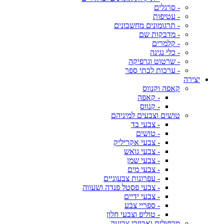
- סרגלים
- עטיפות
- תרגומונים מחשבונים
- מדבקות שם
- קלמרים
- כלי נגינה
- שרטוט וגרפיקה
- ערכות לבתי ספר
יצירה
קאפה וקנווס
- קאפה
- קנווס
טושים וצבעים למיניהם
- צבעי בד
- טושים
- צבעי אקריליק
- צבעי גואש
- צבעי שמן
- צבעי מים
- עפרונות צבעוניים
- צבעי פסטל פנדה ושעווה
- צבעי ידיים
- ספריי צבע
- טוליפ וצבעי חלון
מכחולים ואביזרי צביעה