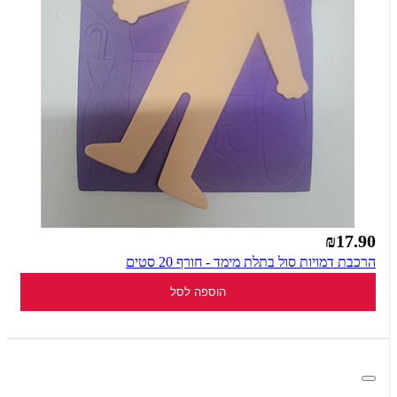
₪17.90
הרכבת דמויות סול בתלת מימד - חורף 20 סטים
הוספה לסל