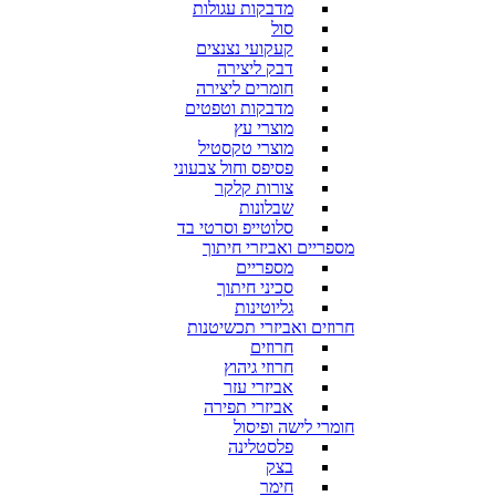
מדבקות עגולות
סול
קעקועי נצנצים
דבק ליצירה
חומרים ליצירה
מדבקות וטפטים
מוצרי עץ
מוצרי טקסטיל
פסיפס וחול צבעוני
צורות קלקר
שבלונות
סלוטייפ וסרטי בד
מספריים ואביזרי חיתוך
מספריים
סכיני חיתוך
גליוטינות
חרוזים ואביזרי תכשיטנות
חרוזים
חרוזי גיהוץ
אביזרי עזר
אביזרי תפירה
חומרי לישה ופיסול
פלסטלינה
בצק
חימר