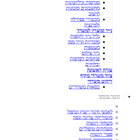
מגרסות וגיליוטינות
מחשבונים ומכונות
חישוב
מכשירי ספירלה
ולמינציה
נייר ומוצריו למשרד
גליל נייר לקופות
מזכריות ונייר ממו
מעטפות
נייר צילום
פנקסים דפדפות
ובלוקים
עזרה ראשונה
ציוד משרדי מקיף
ריהוט משרדי
כסאות משרדיים
חינוך מיוחד
לאנשי חינוך ייעוץ וטיפול
מוטוריקה עדינה וגסה
משחקי רגשות
משחקים טיפוליים
ספרי רגשות
פיזיותרפיה ושיקום