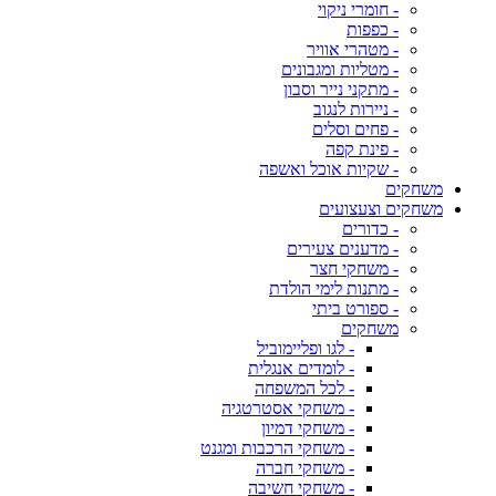
- חומרי ניקוי
- כפפות
- מטהרי אוויר
- מטליות ומגבונים
- מתקני נייר וסבון
- ניירות לנגוב
- פחים וסלים
- פינת קפה
- שקיות אוכל ואשפה
משחקים
משחקים וצעצועים
- כדורים
- מדענים צעירים
- משחקי חצר
- מתנות לימי הולדת
- ספורט ביתי
משחקים
- לגו ופליימוביל
- לומדים אנגלית
- לכל המשפחה
- משחקי אסטרטגיה
- משחקי דמיון
- משחקי הרכבות ומגנט
- משחקי חברה
- משחקי חשיבה