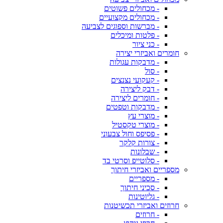
- מכחולים פשוטים
- מכחולים מקצועיים
- מברשות וספוגים לצביעה
- פלטות ומיכלים
- כני ציור
חומרים ואביזרי יצירה
- מדבקות עגולות
- סול
- קעקועי נצנצים
- דבק ליצירה
- חומרים ליצירה
- מדבקות וטפטים
- מוצרי עץ
- מוצרי טקסטיל
- פסיפס וחול צבעוני
- צורות קלקר
- שבלונות
- סלוטייפ וסרטי בד
מספריים ואביזרי חיתוך
- מספריים
- סכיני חיתוך
- גליוטינות
חרוזים ואביזרי תכשיטנות
- חרוזים