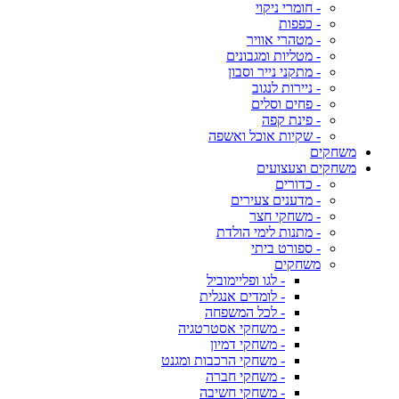
- חומרי ניקוי
- כפפות
- מטהרי אוויר
- מטליות ומגבונים
- מתקני נייר וסבון
- ניירות לנגוב
- פחים וסלים
- פינת קפה
- שקיות אוכל ואשפה
משחקים
משחקים וצעצועים
- כדורים
- מדענים צעירים
- משחקי חצר
- מתנות לימי הולדת
- ספורט ביתי
משחקים
- לגו ופליימוביל
- לומדים אנגלית
- לכל המשפחה
- משחקי אסטרטגיה
- משחקי דמיון
- משחקי הרכבות ומגנט
- משחקי חברה
- משחקי חשיבה