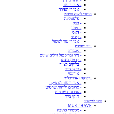
- חרוזי גיהוץ
- אביזרי עזר
- אביזרי תפירה
חומרי לישה ופיסול
- פלסטלינה
- בצק
- חימר
- דאס
- קינטי
- אביזרי עזר לפיסול
נייר ומוצריו
- מסגרות
- נייר ובריסטול גדלים שונים
- קרטון ביצוע
- בלוקים לציור
- תיקי ציור
- אוריגמי
גרפיקה ואדריכלות
- אביזרי עזר לגרפיקה
- סרגלים ולוחות שרטוט
- עפרונות שרטוט
- תיקי ציור
ציוד למשרד
MUST HAVE
- מכשירי כתיבה