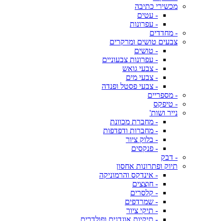
מכשירי כתיבה
- עטים
- עפרונות
- מחדדים
צבעים טושים ומרקרים
- טושים
- עפרונות צבעוניים
- צבעי גואש
- צבעי מים
- צבעי פסטל ופנדה
- מספריים
- טיפקס
נייר ושות'
- מחברת מכוונת
- מחברות ודפדפות
- בלוק ציור
- פנקסים
- דבק
תיוק ופתרונות אחסון
- אינדקס והרמוניקה
- חוצצים
- קלסרים
- שמרדפים
- תיקי ציור
- תיקיות אוגדנים ופולדרים