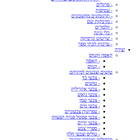
- סרגלים
- עטיפות
- תרגומונים מחשבונים
- מדבקות שם
- קלמרים
- כלי נגינה
- שרטוט וגרפיקה
- ערכות לבתי ספר
יצירה
קאפה וקנווס
- קאפה
- קנווס
טושים וצבעים למיניהם
- צבעי בד
- טושים
- צבעי אקריליק
- צבעי גואש
- צבעי שמן
- צבעי מים
- עפרונות צבעוניים
- צבעי פסטל פנדה ושעווה
- צבעי ידיים
- ספריי צבע
- טוליפ וצבעי חלון
מכחולים ואביזרי צביעה