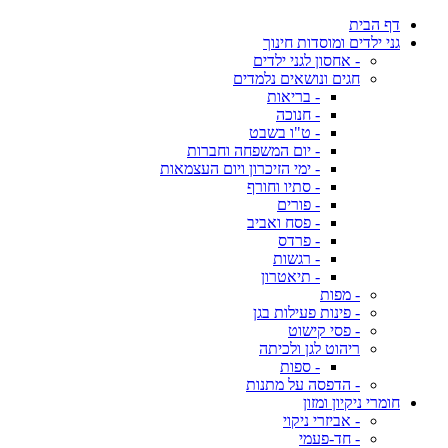
דף הבית
גני ילדים ומוסדות חינוך
- אחסון לגני ילדים
חגים ונושאים נלמדים
- בריאות
- חנוכה
- ט"ו בשבט
- יום המשפחה וחברות
- ימי הזיכרון ויום העצמאות
- סתיו וחורף
- פורים
- פסח ואביב
- פרדס
- רגשות
- תיאטרון
- מפות
- פינות פעילות בגן
- פסי קישוט
ריהוט לגן ולכיתה
- ספות
- הדפסה על מתנות
חומרי ניקיון ומזון
- אביזרי ניקוי
- חד-פעמי