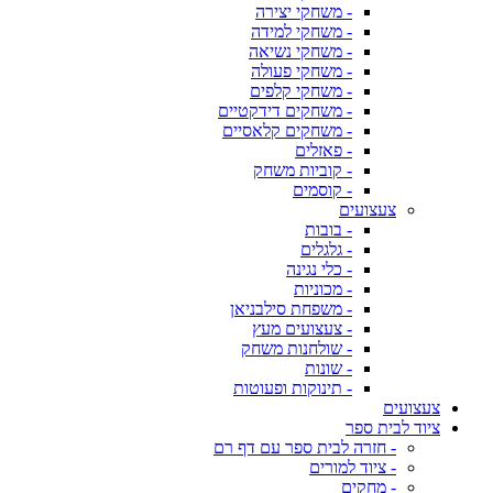
- משחקי יצירה
- משחקי למידה
- משחקי נשיאה
- משחקי פעולה
- משחקי קלפים
- משחקים דידקטיים
- משחקים קלאסיים
- פאזלים
- קוביות משחק
- קוסמים
צעצועים
- בובות
- גלגלים
- כלי נגינה
- מכוניות
- משפחת סילבניאן
- צעצועים מעץ
- שולחנות משחק
- שונות
- תינוקות ופעוטות
צעצועים
ציוד לבית ספר
- חזרה לבית ספר עם דף רם
- ציוד למורים
- מחקים