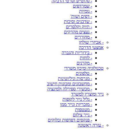
- סלוטייפ וסרטי הדבקה
- שמרדפים
- גומיות
- דפים ושות'
- שדכנים וסיכות
- תיוק וקלסרים
- נעצים מהדקים
- מחוררים
- אביזרי שולחן
אמצעי הדרכה
- בידוריות והגברה
- לוחות
- מקרנים
טכנולוגיה ומיכון משרדי
- טלפונים
- מגרסות וגיליוטינות
- מחשבונים ומכונות חישוב
- מכשירי ספירלה ולמינציה
נייר ומוצריו למשרד
- גליל נייר לקופות
- מזכריות ונייר ממו
- מעטפות
- נייר צילום
- פנקסים דפדפות ובלוקים
- עזרה ראשונה