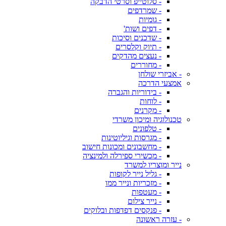
- סלוטייפ וסרטי הדבקה
- שמרדפים
- גומיות
- דפים ושות'
- שדכנים וסיכות
- תיוק וקלסרים
- נעצים מהדקים
- מחוררים
- אביזרי שולחן
אמצעי הדרכה
- בידוריות והגברה
- לוחות
- מקרנים
טכנולוגיה ומיכון משרדי
- טלפונים
- מגרסות וגיליוטינות
- מחשבונים ומכונות חישוב
- מכשירי ספירלה ולמינציה
נייר ומוצריו למשרד
- גליל נייר לקופות
- מזכריות ונייר ממו
- מעטפות
- נייר צילום
- פנקסים דפדפות ובלוקים
- עזרה ראשונה