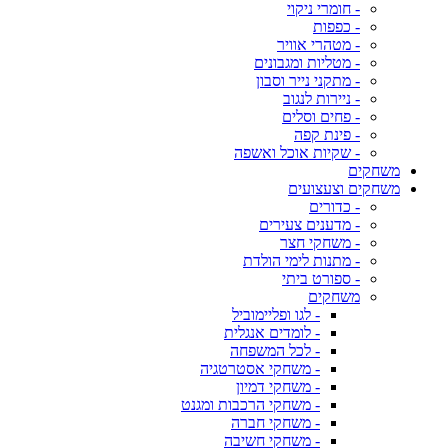
- חומרי ניקוי
- כפפות
- מטהרי אוויר
- מטליות ומגבונים
- מתקני נייר וסבון
- ניירות לנגוב
- פחים וסלים
- פינת קפה
- שקיות אוכל ואשפה
משחקים
משחקים וצעצועים
- כדורים
- מדענים צעירים
- משחקי חצר
- מתנות לימי הולדת
- ספורט ביתי
משחקים
- לגו ופליימוביל
- לומדים אנגלית
- לכל המשפחה
- משחקי אסטרטגיה
- משחקי דמיון
- משחקי הרכבות ומגנט
- משחקי חברה
- משחקי חשיבה