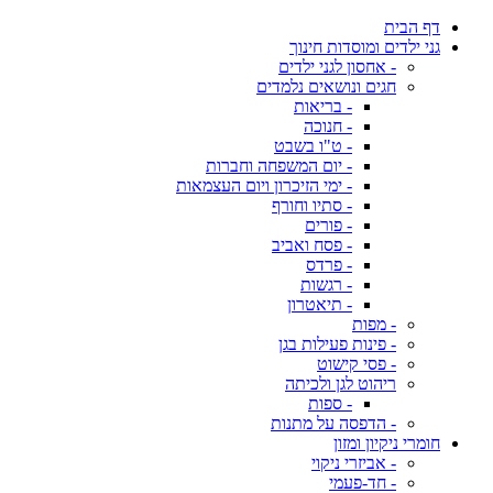
דף הבית
גני ילדים ומוסדות חינוך
- אחסון לגני ילדים
חגים ונושאים נלמדים
- בריאות
- חנוכה
- ט"ו בשבט
- יום המשפחה וחברות
- ימי הזיכרון ויום העצמאות
- סתיו וחורף
- פורים
- פסח ואביב
- פרדס
- רגשות
- תיאטרון
- מפות
- פינות פעילות בגן
- פסי קישוט
ריהוט לגן ולכיתה
- ספות
- הדפסה על מתנות
חומרי ניקיון ומזון
- אביזרי ניקוי
- חד-פעמי