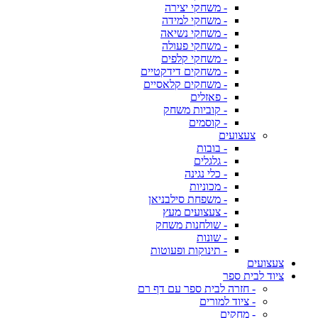
- משחקי יצירה
- משחקי למידה
- משחקי נשיאה
- משחקי פעולה
- משחקי קלפים
- משחקים דידקטיים
- משחקים קלאסיים
- פאזלים
- קוביות משחק
- קוסמים
צעצועים
- בובות
- גלגלים
- כלי נגינה
- מכוניות
- משפחת סילבניאן
- צעצועים מעץ
- שולחנות משחק
- שונות
- תינוקות ופעוטות
צעצועים
ציוד לבית ספר
- חזרה לבית ספר עם דף רם
- ציוד למורים
- מחקים