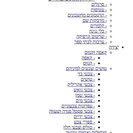
- סרגלים
- עטיפות
- תרגומונים מחשבונים
- מדבקות שם
- קלמרים
- כלי נגינה
- שרטוט וגרפיקה
- ערכות לבתי ספר
יצירה
קאפה וקנווס
- קאפה
- קנווס
טושים וצבעים למיניהם
- צבעי בד
- טושים
- צבעי אקריליק
- צבעי גואש
- צבעי שמן
- צבעי מים
- עפרונות צבעוניים
- צבעי פסטל פנדה ושעווה
- צבעי ידיים
- ספריי צבע
- טוליפ וצבעי חלון
מכחולים ואביזרי צביעה