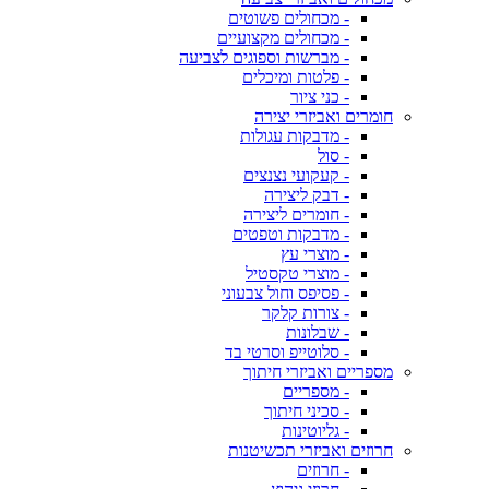
- מכחולים פשוטים
- מכחולים מקצועיים
- מברשות וספוגים לצביעה
- פלטות ומיכלים
- כני ציור
חומרים ואביזרי יצירה
- מדבקות עגולות
- סול
- קעקועי נצנצים
- דבק ליצירה
- חומרים ליצירה
- מדבקות וטפטים
- מוצרי עץ
- מוצרי טקסטיל
- פסיפס וחול צבעוני
- צורות קלקר
- שבלונות
- סלוטייפ וסרטי בד
מספריים ואביזרי חיתוך
- מספריים
- סכיני חיתוך
- גליוטינות
חרוזים ואביזרי תכשיטנות
- חרוזים