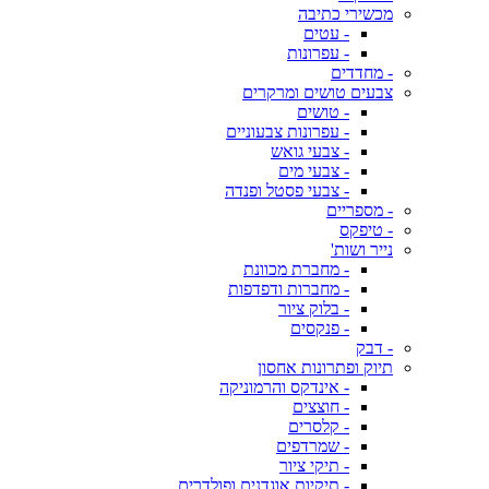
מכשירי כתיבה
- עטים
- עפרונות
- מחדדים
צבעים טושים ומרקרים
- טושים
- עפרונות צבעוניים
- צבעי גואש
- צבעי מים
- צבעי פסטל ופנדה
- מספריים
- טיפקס
נייר ושות'
- מחברת מכוונת
- מחברות ודפדפות
- בלוק ציור
- פנקסים
- דבק
תיוק ופתרונות אחסון
- אינדקס והרמוניקה
- חוצצים
- קלסרים
- שמרדפים
- תיקי ציור
- תיקיות אוגדנים ופולדרים