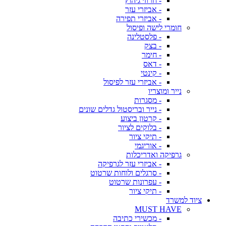
- חרוזי גיהוץ
- אביזרי עזר
- אביזרי תפירה
חומרי לישה ופיסול
- פלסטלינה
- בצק
- חימר
- דאס
- קינטי
- אביזרי עזר לפיסול
נייר ומוצריו
- מסגרות
- נייר ובריסטול גדלים שונים
- קרטון ביצוע
- בלוקים לציור
- תיקי ציור
- אוריגמי
גרפיקה ואדריכלות
- אביזרי עזר לגרפיקה
- סרגלים ולוחות שרטוט
- עפרונות שרטוט
- תיקי ציור
ציוד למשרד
MUST HAVE
- מכשירי כתיבה