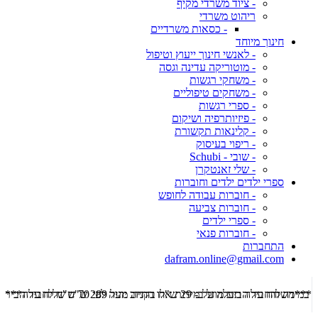
- ציוד משרדי מקיף
ריהוט משרדי
- כסאות משרדיים
חינוך מיוחד
- לאנשי חינוך ייעוץ וטיפול
- מוטוריקה עדינה וגסה
- משחקי רגשות
- משחקים טיפוליים
- ספרי רגשות
- פיזיותרפיה ושיקום
- קלינאות תקשורת
- ריפוי בעיסוק
- שובי - Schubi
- שלי זאנטקרן
ספרי ילדים ילדים וחוברות
- חוברות עבודה לחופש
- חוברות צביעה
- ספרי ילדים
- חוברות פנאי
התחברות
dafram.online@gmail.com
***משלוח עד הבית מוזל ב- 29 ש"ח בקניה מעל 289 ש"ח שליח עד הבית ***
***מש