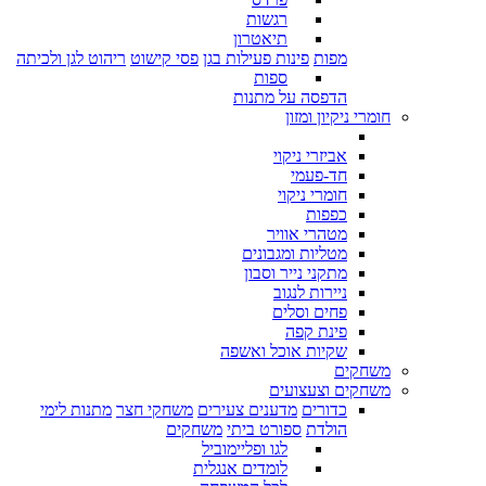
רגשות
תיאטרון
מפות
פינות פעילות בגן
פסי קישוט
ריהוט לגן ולכיתה
ספות
הדפסה על מתנות
חומרי ניקיון ומזון
אביזרי ניקוי
חד-פעמי
חומרי ניקוי
כפפות
מטהרי אוויר
מטליות ומגבונים
מתקני נייר וסבון
ניירות לנגוב
פחים וסלים
פינת קפה
שקיות אוכל ואשפה
משחקים
משחקים וצעצועים
כדורים
מדענים צעירים
משחקי חצר
מתנות לימי
הולדת
ספורט ביתי
משחקים
לגו ופליימוביל
לומדים אנגלית