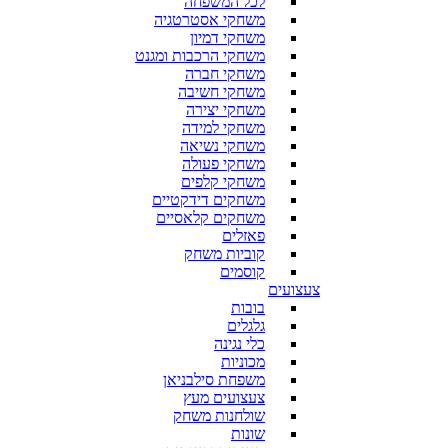
לכל המשפחה
משחקי אסטרטגיה
משחקי דמיון
משחקי הרכבות ומגנט
משחקי חברה
משחקי חשיבה
משחקי יצירה
משחקי למידה
משחקי נשיאה
משחקי פעולה
משחקי קלפים
משחקים דידקטיים
משחקים קלאסיים
פאזלים
קוביות משחק
קוסמים
צעצועים
בובות
גלגלים
כלי נגינה
מכוניות
משפחת סילבניאן
צעצועים מעץ
שולחנות משחק
שונות