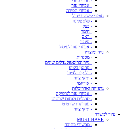
- חרוזי גיהוץ
- אביזרי עזר
- אביזרי תפירה
חומרי לישה ופיסול
- פלסטלינה
- בצק
- חימר
- דאס
- קינטי
- אביזרי עזר לפיסול
נייר ומוצריו
- מסגרות
- נייר ובריסטול גדלים שונים
- קרטון ביצוע
- בלוקים לציור
- תיקי ציור
- אוריגמי
גרפיקה ואדריכלות
- אביזרי עזר לגרפיקה
- סרגלים ולוחות שרטוט
- עפרונות שרטוט
- תיקי ציור
ציוד למשרד
MUST HAVE
- מכשירי כתיבה