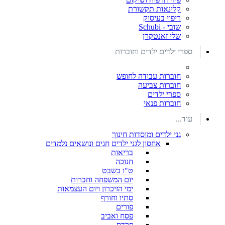
קלינאות תקשורת
ריפוי בעיסוק
שובי - Schubi
שלי זאנטקרן
ספרי ילדים ילדים וחוברות
חוברות עבודה לחופש
חוברות צביעה
ספרי ילדים
חוברות פנאי
עוד...
גני ילדים ומוסדות חינוך
אחסון לגני ילדים
חגים ונושאים נלמדים
בריאות
חנוכה
ט"ו בשבט
יום המשפחה וחברות
ימי הזיכרון ויום העצמאות
סתיו וחורף
פורים
פסח ואביב
פרדס