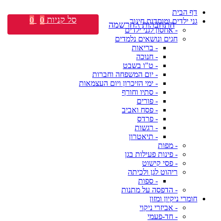
דף הבית
סל קניות
0
0
גני ילדים ומוסדות חינוך
התחברות \ הרשמה
- אחסון לגני ילדים
חגים ונושאים נלמדים
- בריאות
- חנוכה
- ט"ו בשבט
- יום המשפחה וחברות
- ימי הזיכרון ויום העצמאות
- סתיו וחורף
- פורים
- פסח ואביב
- פרדס
- רגשות
- תיאטרון
- מפות
- פינות פעילות בגן
- פסי קישוט
ריהוט לגן ולכיתה
- ספות
- הדפסה על מתנות
חומרי ניקיון ומזון
- אביזרי ניקוי
- חד-פעמי