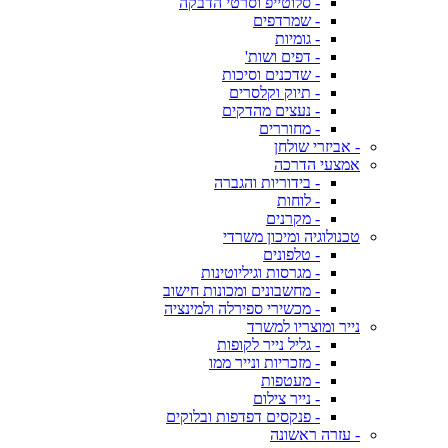
- סלוטייפ וסרטי הדבקה
- שמרדפים
- גומיות
- דפים ושות'
- שדכנים וסיכות
- תיוק וקלסרים
- נעצים מהדקים
- מחוררים
- אביזרי שולחן
אמצעי הדרכה
- בידוריות והגברה
- לוחות
- מקרנים
טכנולוגיה ומיכון משרדי
- טלפונים
- מגרסות וגיליוטינות
- מחשבונים ומכונות חישוב
- מכשירי ספירלה ולמינציה
נייר ומוצריו למשרד
- גליל נייר לקופות
- מזכריות ונייר ממו
- מעטפות
- נייר צילום
- פנקסים דפדפות ובלוקים
- עזרה ראשונה