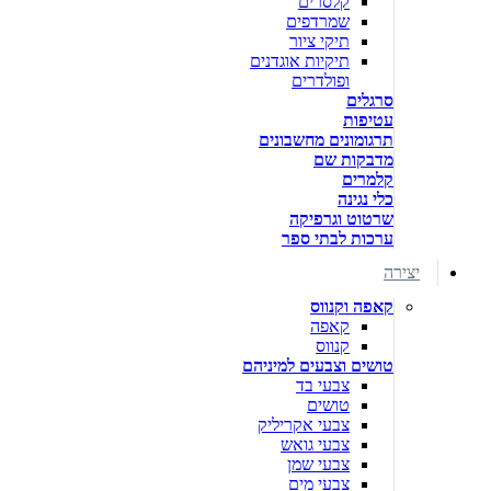
קלסרים
שמרדפים
תיקי ציור
תיקיות אוגדנים
ופולדרים
סרגלים
עטיפות
תרגומונים מחשבונים
מדבקות שם
קלמרים
כלי נגינה
שרטוט וגרפיקה
ערכות לבתי ספר
יצירה
קאפה וקנווס
קאפה
קנווס
טושים וצבעים למיניהם
צבעי בד
טושים
צבעי אקריליק
צבעי גואש
צבעי שמן
צבעי מים