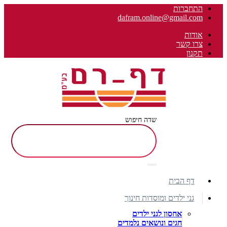
התחברות
dafram.online@gmail.com
אודות
צרו קשר
תקנון
שדה חיפוש
דף הבית
גני ילדים ומוסדות חינוך
אחסון לגני ילדים
חגים ונושאים נלמדים