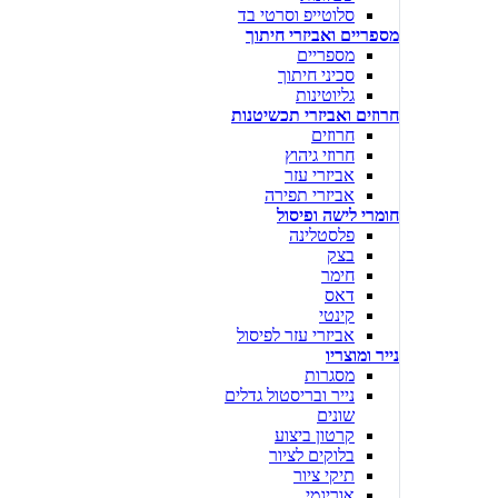
סלוטייפ וסרטי בד
מספריים ואביזרי חיתוך
מספריים
סכיני חיתוך
גליוטינות
חרוזים ואביזרי תכשיטנות
חרוזים
חרוזי גיהוץ
אביזרי עזר
אביזרי תפירה
חומרי לישה ופיסול
פלסטלינה
בצק
חימר
דאס
קינטי
אביזרי עזר לפיסול
נייר ומוצריו
מסגרות
נייר ובריסטול גדלים
שונים
קרטון ביצוע
בלוקים לציור
תיקי ציור
אוריגמי