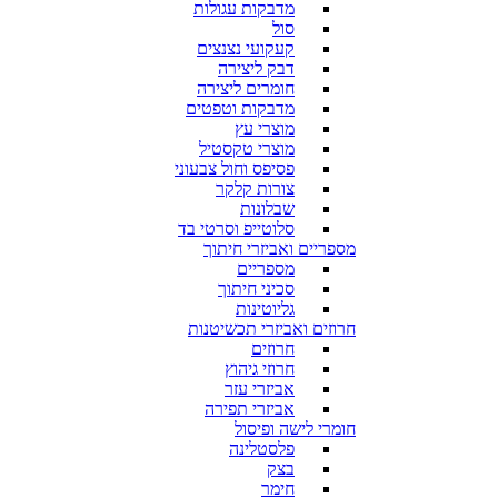
מדבקות עגולות
סול
קעקועי נצנצים
דבק ליצירה
חומרים ליצירה
מדבקות וטפטים
מוצרי עץ
מוצרי טקסטיל
פסיפס וחול צבעוני
צורות קלקר
שבלונות
סלוטייפ וסרטי בד
מספריים ואביזרי חיתוך
מספריים
סכיני חיתוך
גליוטינות
חרוזים ואביזרי תכשיטנות
חרוזים
חרוזי גיהוץ
אביזרי עזר
אביזרי תפירה
חומרי לישה ופיסול
פלסטלינה
בצק
חימר