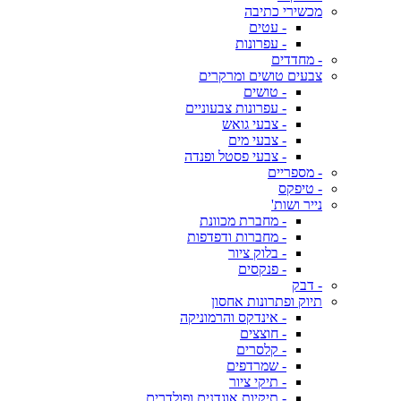
מכשירי כתיבה
- עטים
- עפרונות
- מחדדים
צבעים טושים ומרקרים
- טושים
- עפרונות צבעוניים
- צבעי גואש
- צבעי מים
- צבעי פסטל ופנדה
- מספריים
- טיפקס
נייר ושות'
- מחברת מכוונת
- מחברות ודפדפות
- בלוק ציור
- פנקסים
- דבק
תיוק ופתרונות אחסון
- אינדקס והרמוניקה
- חוצצים
- קלסרים
- שמרדפים
- תיקי ציור
- תיקיות אוגדנים ופולדרים