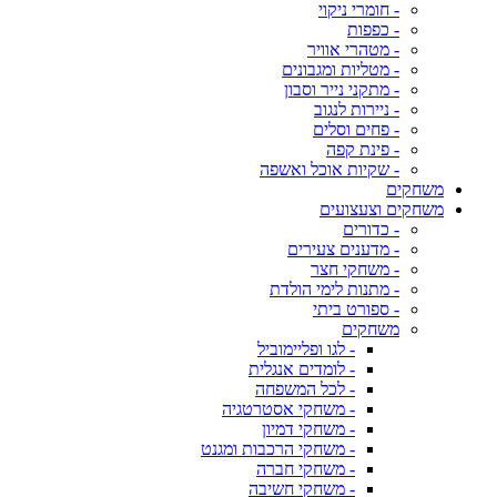
- חומרי ניקוי
- כפפות
- מטהרי אוויר
- מטליות ומגבונים
- מתקני נייר וסבון
- ניירות לנגוב
- פחים וסלים
- פינת קפה
- שקיות אוכל ואשפה
משחקים
משחקים וצעצועים
- כדורים
- מדענים צעירים
- משחקי חצר
- מתנות לימי הולדת
- ספורט ביתי
משחקים
- לגו ופליימוביל
- לומדים אנגלית
- לכל המשפחה
- משחקי אסטרטגיה
- משחקי דמיון
- משחקי הרכבות ומגנט
- משחקי חברה
- משחקי חשיבה