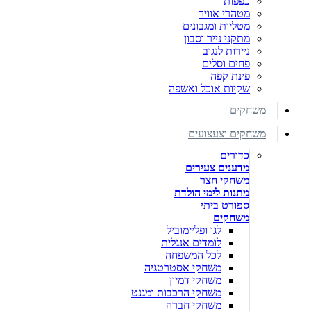
כפפות
מטהרי אוויר
מטליות ומגבונים
מתקני נייר וסבון
ניירות לנגוב
פחים וסלים
פינת קפה
שקיות אוכל ואשפה
משחקים
משחקים וצעצועים
כדורים
מדענים צעירים
משחקי חצר
מתנות לימי הולדת
ספורט ביתי
משחקים
לגו ופליימוביל
לומדים אנגלית
לכל המשפחה
משחקי אסטרטגיה
משחקי דמיון
משחקי הרכבות ומגנט
משחקי חברה