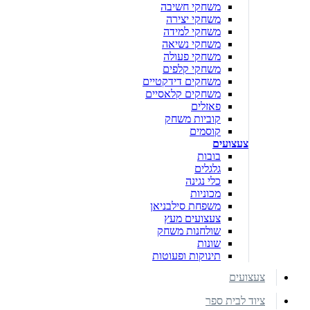
משחקי חשיבה
משחקי יצירה
משחקי למידה
משחקי נשיאה
משחקי פעולה
משחקי קלפים
משחקים דידקטיים
משחקים קלאסיים
פאזלים
קוביות משחק
קוסמים
צעצועים
בובות
גלגלים
כלי נגינה
מכוניות
משפחת סילבניאן
צעצועים מעץ
שולחנות משחק
שונות
תינוקות ופעוטות
צעצועים
ציוד לבית ספר