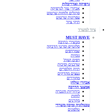
גרפיקה ואדריכלות
אביזרי עזר לגרפיקה
סרגלים ולוחות שרטוט
עפרונות שרטוט
תיקי ציור
ציוד למשרד
MUST HAVE
מכשירי כתיבה
סלוטייפ וסרטי הדבקה
שמרדפים
גומיות
דפים ושות'
שדכנים וסיכות
תיוק וקלסרים
נעצים מהדקים
מחוררים
אביזרי שולחן
אמצעי הדרכה
בידוריות והגברה
לוחות
מקרנים
טכנולוגיה ומיכון משרדי
טלפונים