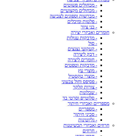
- מכחולים פשוטים
- מכחולים מקצועיים
- מברשות וספוגים לצביעה
- פלטות ומיכלים
- כני ציור
חומרים ואביזרי יצירה
- מדבקות עגולות
- סול
- קעקועי נצנצים
- דבק ליצירה
- חומרים ליצירה
- מדבקות וטפטים
- מוצרי עץ
- מוצרי טקסטיל
- פסיפס וחול צבעוני
- צורות קלקר
- שבלונות
- סלוטייפ וסרטי בד
מספריים ואביזרי חיתוך
- מספריים
- סכיני חיתוך
- גליוטינות
חרוזים ואביזרי תכשיטנות
- חרוזים