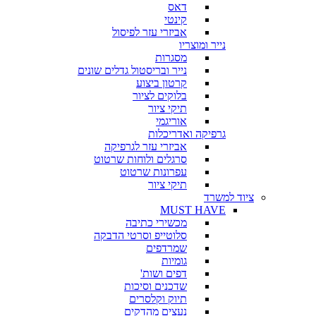
דאס
קינטי
אביזרי עזר לפיסול
נייר ומוצריו
מסגרות
נייר ובריסטול גדלים שונים
קרטון ביצוע
בלוקים לציור
תיקי ציור
אוריגמי
גרפיקה ואדריכלות
אביזרי עזר לגרפיקה
סרגלים ולוחות שרטוט
עפרונות שרטוט
תיקי ציור
ציוד למשרד
MUST HAVE
מכשירי כתיבה
סלוטייפ וסרטי הדבקה
שמרדפים
גומיות
דפים ושות'
שדכנים וסיכות
תיוק וקלסרים
נעצים מהדקים