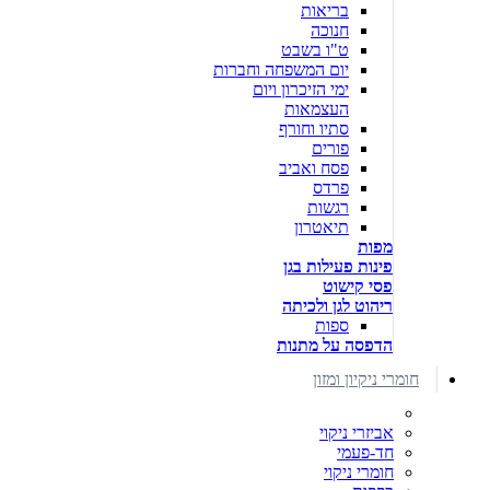
בריאות
חנוכה
ט"ו בשבט
יום המשפחה וחברות
ימי הזיכרון ויום
העצמאות
סתיו וחורף
פורים
פסח ואביב
פרדס
רגשות
תיאטרון
מפות
פינות פעילות בגן
פסי קישוט
ריהוט לגן ולכיתה
ספות
הדפסה על מתנות
חומרי ניקיון ומזון
אביזרי ניקוי
חד-פעמי
חומרי ניקוי