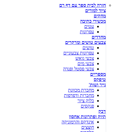
חזרה לבית ספר עם דף רם
ציוד למורים
מחקים
מכשירי כתיבה
עטים
עפרונות
מחדדים
צבעים טושים ומרקרים
טושים
עפרונות צבעוניים
צבעי גואש
צבעי מים
צבעי פסטל ופנדה
מספריים
טיפקס
נייר ושות'
מחברת מכוונת
מחברות ודפדפות
בלוק ציור
פנקסים
דבק
תיוק ופתרונות אחסון
אינדקס והרמוניקה
חוצצים