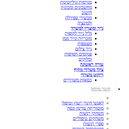
מגרסות וגיליוטינות
מחשבונים ומכונות
חישוב
מכשירי ספירלה
ולמינציה
נייר ומוצריו למשרד
גליל נייר לקופות
מזכריות ונייר ממו
מעטפות
נייר צילום
פנקסים דפדפות
ובלוקים
עזרה ראשונה
ציוד משרדי מקיף
ריהוט משרדי
כסאות משרדיים
חינוך מיוחד
לאנשי חינוך ייעוץ וטיפול
מוטוריקה עדינה וגסה
משחקי רגשות
משחקים טיפוליים
ספרי רגשות
פיזיותרפיה ושיקום