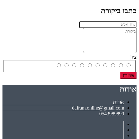
כתבו ביקורת
ציון
שמירה
אודות
אודות
dafram.online@gmail.com
0543989899