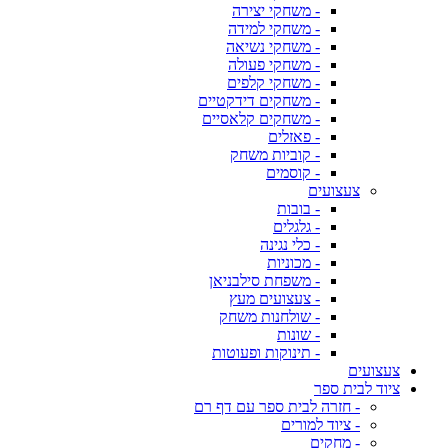
- משחקי יצירה
- משחקי למידה
- משחקי נשיאה
- משחקי פעולה
- משחקי קלפים
- משחקים דידקטיים
- משחקים קלאסיים
- פאזלים
- קוביות משחק
- קוסמים
צעצועים
- בובות
- גלגלים
- כלי נגינה
- מכוניות
- משפחת סילבניאן
- צעצועים מעץ
- שולחנות משחק
- שונות
- תינוקות ופעוטות
צעצועים
ציוד לבית ספר
- חזרה לבית ספר עם דף רם
- ציוד למורים
- מחקים