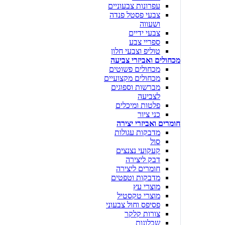
עפרונות צבעוניים
צבעי פסטל פנדה
ושעווה
צבעי ידיים
ספריי צבע
טוליפ וצבעי חלון
מכחולים ואביזרי צביעה
מכחולים פשוטים
מכחולים מקצועיים
מברשות וספוגים
לצביעה
פלטות ומיכלים
כני ציור
חומרים ואביזרי יצירה
מדבקות עגולות
סול
קעקועי נצנצים
דבק ליצירה
חומרים ליצירה
מדבקות וטפטים
מוצרי עץ
מוצרי טקסטיל
פסיפס וחול צבעוני
צורות קלקר
שבלונות