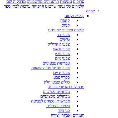
סרגלים
עטיפות
תרגומונים מחשבונים
מדבקות שם
קלמרים
כלי נגינה
שרטוט וגרפיקה
ערכות לבתי ספר
יצירה
קאפה וקנווס
קאפה
קנווס
טושים וצבעים למיניהם
צבעי בד
טושים
צבעי אקריליק
צבעי גואש
צבעי שמן
צבעי מים
עפרונות צבעוניים
צבעי פסטל פנדה ושעווה
צבעי ידיים
ספריי צבע
טוליפ וצבעי חלון
מכחולים ואביזרי צביעה
מכחולים פשוטים
מכחולים מקצועיים
מברשות וספוגים לצביעה
פלטות ומיכלים
כני ציור
חומרים ואביזרי יצירה