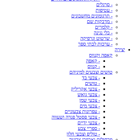
- סרגלים
- עטיפות
- תרגומונים מחשבונים
- מדבקות שם
- קלמרים
- כלי נגינה
- שרטוט וגרפיקה
- ערכות לבתי ספר
יצירה
קאפה וקנווס
- קאפה
- קנווס
טושים וצבעים למיניהם
- צבעי בד
- טושים
- צבעי אקריליק
- צבעי גואש
- צבעי שמן
- צבעי מים
- עפרונות צבעוניים
- צבעי פסטל פנדה ושעווה
- צבעי ידיים
- ספריי צבע
- טוליפ וצבעי חלון
מכחולים ואביזרי צביעה