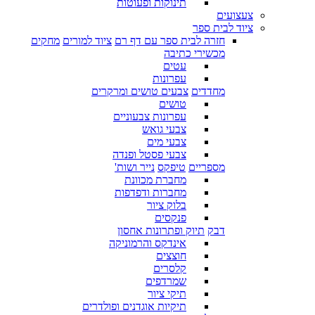
תינוקות ופעוטות
צעצועים
ציוד לבית ספר
חזרה לבית ספר עם דף רם
ציוד למורים
מחקים
מכשירי כתיבה
עטים
עפרונות
מחדדים
צבעים טושים ומרקרים
טושים
עפרונות צבעוניים
צבעי גואש
צבעי מים
צבעי פסטל ופנדה
מספריים
טיפקס
נייר ושות'
מחברת מכוונת
מחברות ודפדפות
בלוק ציור
פנקסים
דבק
תיוק ופתרונות אחסון
אינדקס והרמוניקה
חוצצים
קלסרים
שמרדפים
תיקי ציור
תיקיות אוגדנים ופולדרים