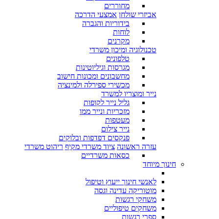
מחוררים
אביזרי שולחן
אמצעי הדרכה
בידוריות והגברה
לוחות
מקרנים
טכנולוגיה ומיכון משרדי
טלפונים
מגרסות וגיליוטינות
מחשבונים ומכונות חישוב
מכשירי ספירלה ולמינציה
נייר ומוצריו למשרד
גליל נייר לקופות
מזכריות ונייר ממו
מעטפות
נייר צילום
פנקסים דפדפות ובלוקים
עזרה ראשונה
ציוד משרדי מקיף
ריהוט משרדי
כסאות משרדיים
חינוך מיוחד
לאנשי חינוך ייעוץ וטיפול
מוטוריקה עדינה וגסה
משחקי רגשות
משחקים טיפוליים
ספרי רגשות